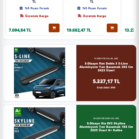
TL
TL
%5 Puan Fırsatı
%5 Puan Fırsatı
Ücretsiz Kargo
Ücretsiz Kargo
7.094,84 TL
19.682,47 TL
13.274,
FI-DB3-YBS-SL-AL-203
S-Dizayn Fiat Doblo 3 S-Line
Aluminyum Yan Basamak 203 Cm
2023 Üzeri
5.337,17 TL
Stok Adet: 999
KI-EV3-YBS-SKY-AL-183
S-Dizayn Kia EV3 Skyline
Aluminyum Yan Basamak 183 Cm
2025 Üzeri A+ Kalite