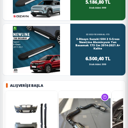
5.186,80 TL
Stok Adet: 999
SZ-SX2-YBS-NW-AL-173
S-Dizayn Suzuki SX4 2 S-Cross
NewLine Aluminyum Yan
Basamak 173 Cm 2014-2021 A+
Kalite
6.500,40 TL
Stok Adet: 999
ALIŞVERIŞE BAŞLA