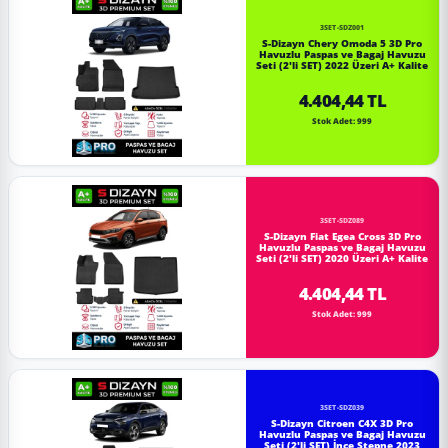
3SET-SDZ001
S-Dizayn Chery Omoda 5 3D Pro
Havuzlu Paspas ve Bagaj Havuzu
Seti (2'li SET) 2022 Üzeri A+ Kalite
4.404,44 TL
Stok Adet: 999
3SET-SDZ089
S-Dizayn Fiat Egea Cross 3D Pro
Havuzlu Paspas ve Bagaj Havuzu
Seti (2'li SET) 2020 Üzeri A+ Kalite
4.404,44 TL
Stok Adet: 999
3SET-SDZ039
S-Dizayn Citroen C4X 3D Pro
Havuzlu Paspas ve Bagaj Havuzu
Seti (2'li SET) İnce Stepne 2023