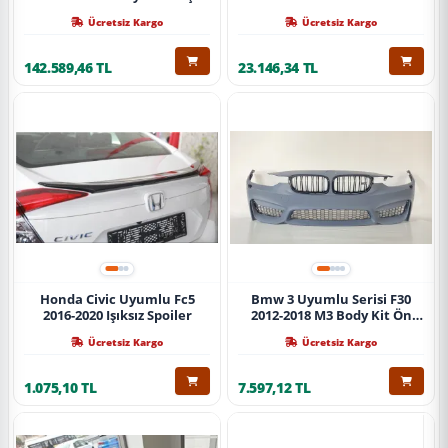
Ücretsiz Kargo
Ücretsiz Kargo
142.589,46 TL
23.146,34 TL
Honda Civic Uyumlu Fc5
Bmw 3 Uyumlu Serisi F30
2016-2020 Işıksız Spoiler
2012-2018 M3 Body Kit Ön
Tampon
Ücretsiz Kargo
Ücretsiz Kargo
1.075,10 TL
7.597,12 TL