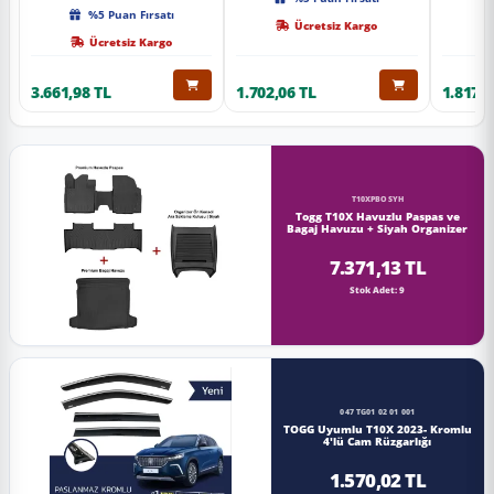
Kalite
%5 Puan Fırsatı
Ücretsiz Kargo
Ücretsiz Kargo
3.661,98 TL
1.702,06 TL
1.817,0
T10XPBOSYH
Togg T10X Havuzlu Paspas ve
Bagaj Havuzu + Siyah Organizer
7.371,13 TL
Stok Adet: 9
047 TG01 02 01 001
TOGG Uyumlu T10X 2023- Kromlu
4'lü Cam Rüzgarlığı
1.570,02 TL