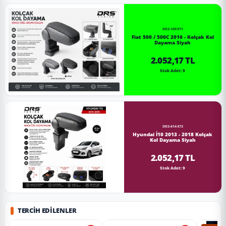
DRS-109971
Fiat 500 / 500C 2016 - Kolçak Kol
Dayama Siyah
2.052,17 TL
Stok Adet: 9
DRS-614473
Hyundai İ10 2013 - 2018 Kolçak
Kol Dayama Siyah
2.052,17 TL
Stok Adet: 9
TERCIH EDILENLER