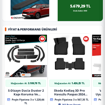
5.679,29 TL
Stok Adet: 999
FIYAT & PERFORMANS ÜRÜNLERI
3.109,78 TL
1.426,25 TL
Mağazadan Al:
Mağazadan Al:
Mağaz
S-Dizayn Dacia Duster 2
Skoda Kodiaq 3D Pro
Vol
Kapı Koruma Ve
Havuzlu Paspas 2024
Uyuml
Çamurluk Kaplaması
Üzeri A+ Kalite
Yan Ka
Peşin Fiyatına 3 x 1.220,66
Peşin Fiyatına 3 x 567,35 TL
Peşin
Dodik Seti 2018 Üzeri A+
20
TL
%5 Puan Fırsatı