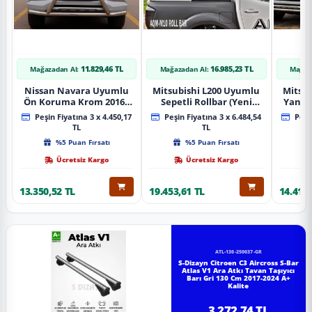
11.829,46 TL
16.985,23 TL
Mağazadan Al:
Mağazadan Al:
Mağaz
Nissan Navara Uyumlu
Mitsubishi L200 Uyumlu
Mitsub
Ön Koruma Krom 2016+
Sepetli Rollbar (Yeni
Yan B
Pst14 Parça
Nesil Sepetli Roll Bar
A
Peşin Fiyatına 3 x 4.450,17
Peşin Fiyatına 3 x 6.484,54
Peşin
Aqm-M10)
TL
TL
%5 Puan Fırsatı
%5 Puan Fırsatı
Ücretsiz Kargo
Ücretsiz Kargo
13.350,52 TL
19.453,61 TL
14.418,
ATL-130-250037-GR
S-Dizayn Citroen C3 Aircross S-Bar
Atlas V1 Ara Atkı Tavan Taşıyıcı
Barı Gri 130 Cm 2017-2024 A+
Kalite
3.272,74 TL