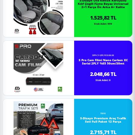
S-Dizayn Oto Koltuk Koruyucu
Kılıf Çizgili Füme Beyaz Universal
2+1 Parça Ön Arka A+ Kalite
1.525,82 TL
Stok Adet: 999
SPP-CF-2PLY05-50-30
S Pro Cam Filmi Nano Carbon XC
Serisi 2PLY %05 50cm/30mt
2.048,66 TL
Stok Adet: 0
TRFK
S-Dizayn Premium Araç Trafik
Seti Full Paket 12 Parça
2.715,71 TL