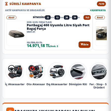
SÜRELİ KAMPANYA
-%10
AKTIF KAMPANYA VE SIRADAKILER
4 KAMPANYA
Aktif
22
13
20
51
-%5
Aktif
BITMESINE
Gün
Saat
Dk
Sn
SON GÜN FIRSATLARI
Portbagaj 400 Uyumlu Litre Siyah Port
Bagaj Parça
SR01-01
15.759,13 TL
14.971,18 TL
Ekle
Stok: 3
İç Aksesuarlar
Oto Aksesuar
Dış Aksesuarlar
Dönüşüm Kiti
Far - Stop - Sis
Ürünleri