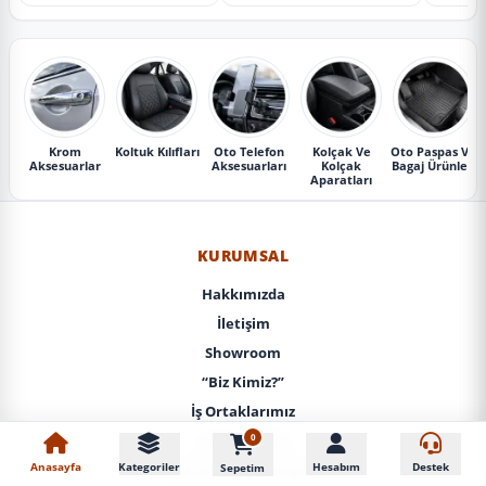
Krom
Koltuk Kılıfları
Oto Telefon
Kolçak Ve
Oto Paspas Ve
Aksesuarlar
Aksesuarları
Kolçak
Bagaj Ürünleri
Aparatları
KURUMSAL
Hakkımızda
İletişim
Showroom
“Biz Kimiz?”
İş Ortaklarımız
0
KVKK / Gizlilik
Anasayfa
Kategoriler
Hesabım
Destek
Sepetim
Mesafeli Satış Sözleşmesi