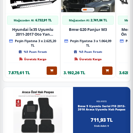
6.732,91 TL
2.741,04 TL
Mağazadan Al:
Mağazadan Al:
Mağaz
Hyundai İx35 Uyumlu
Bmw G20 Panjur M3
Merce
2011-2017 Oto Yan
Ön Pa
Basamak Koruma Side
Piano
Peşin Fiyatına 3 x 2.625,20
Peşin Fiyatına 3 x 1.064,09
Peşin
Step Bmw Style
TL
TL
%5 Puan Fırsatı
%5 Puan Fırsatı
Ücretsiz Kargo
Ücretsiz Kargo
7.875,61 TL
3.192,26 TL
3.628,8
RZL01572
Bmw 5 Uyumlu Serisi F10 2013-
2016 Araca Uyumlu Halı Paspas
711,93 TL
Stok Adet: 9