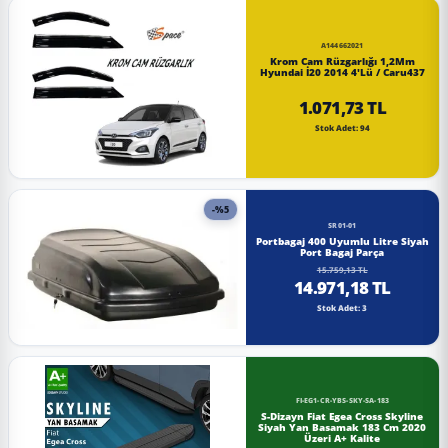
A144662021
Krom Cam Rüzgarlığı 1,2Mm
Hyundai İ20 2014 4'Lü / Caru437
1.071,73 TL
Stok Adet: 94
-%5
SR01-01
Portbagaj 400 Uyumlu Litre Siyah
Port Bagaj Parça
15.759,13 TL
14.971,18 TL
Stok Adet: 3
FI-EG1-CR-YBS-SKY-SA-183
S-Dizayn Fiat Egea Cross Skyline
Siyah Yan Basamak 183 Cm 2020
Üzeri A+ Kalite