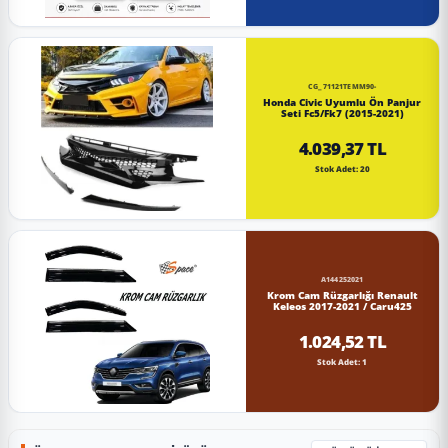
CG_71121TEMM90-
Honda Civic Uyumlu Ön Panjur
Seti Fc5/Fk7 (2015-2021)
4.039,37 TL
Stok Adet: 20
A144252021
Krom Cam Rüzgarlığı Renault
Keleos 2017-2021 / Caru425
1.024,52 TL
Stok Adet: 1