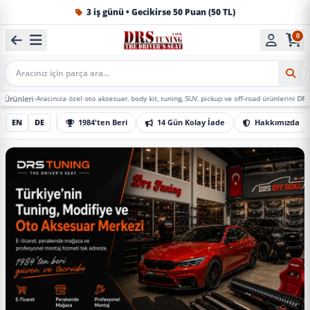
1984'ten beri Türkiye’nin en büyük oto aksesuar ve tuning
0
Mobil Arama
acınıza özel oto aksesuar, body kit, tuning, SUV, pickup ve off-road ürünlerini DRS Tuning’de m
EN
DE
1984'ten Beri
14 Gün Kolay İade
Hakkımızda