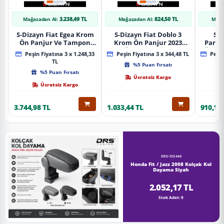
3.238,49 TL
824,50 TL
Mağazadan Al:
Mağazadan Al:
Mağa
S-Dizayn Fiat Egea Krom
S-Dizayn Fiat Doblo 3
S-D
Ön Panjur Ve Tampon
Krom Ön Panjur 2023
Partn
Çıta Seti Diamond Model
Üzeri A+ Kalite
Ön Ta
Peşin Fiyatına 3 x 1.248,33
Peşin Fiyatına 3 x 344,48 TL
Peşin
22 Prç. 2020 Üzeri (Parlak
2023
TL
%5 Puan Fırsatı
Krom)
%5 Puan Fırsatı
Ücretsiz Kargo
Ücretsiz Kargo
3.744,98 TL
1.033,44 TL
910,16 
DRS-153444
Honda Fit / Jazz 2008 Kolçak Kol
Dayama Siyah
2.052,17 TL
Stok Adet: 9