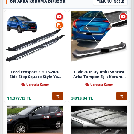
ÖN ARKA KORUMA DIFÜZÖR
TÜMÜNÜ İNCELE
Ford Ecosport 2 2013-2020
Civic 2016 Uyumlu Sonrası
Side Step Square Style Yan
Arka Tampon Eşik Koruma
Basamak (İthal)
Abs (Yazısız) Parça
Ücretsiz Kargo
Ücretsiz Kargo
11.377,13 TL
3.813,84 TL