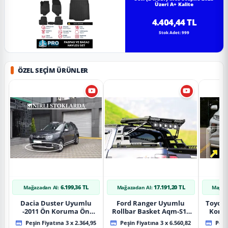
Üzeri A+ Kalite
4.404,44 TL
Stok Adet: 999
ÖZEL SEÇIM ÜRÜNLER
6.199,36 TL
17.191,20 TL
Mağazadan Al:
Mağazadan Al:
Mağaz
Dacia Duster Uyumlu
Ford Ranger Uyumlu
Toyot
-2011 Ön Koruma Ön
Rollbar Basket Aqm-S10
Koru
Tekli Koruma
2015+ Uyumlu
Chrom
Peşin Fiyatına 3 x 2.364,95
Peşin Fiyatına 3 x 6.560,82
Peşin