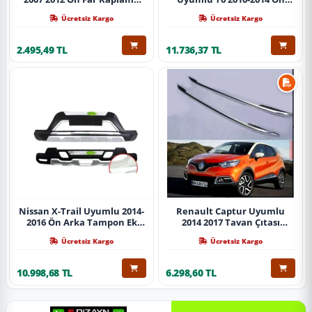
Abs Krom Parça
Koruma Demiri Paslanmaz
Ücretsiz Kargo
Ücretsiz Kargo
Çelik Krom
2.495,49 TL
11.736,37 TL
Nissan X-Trail Uyumlu 2014-
Renault Captur Uyumlu
2016 Ön Arka Tampon Ek
2014 2017 Tavan Çıtası
Koruma Difüzör İthal
Gümüş Parça
Ücretsiz Kargo
Ücretsiz Kargo
10.998,68 TL
6.298,60 TL