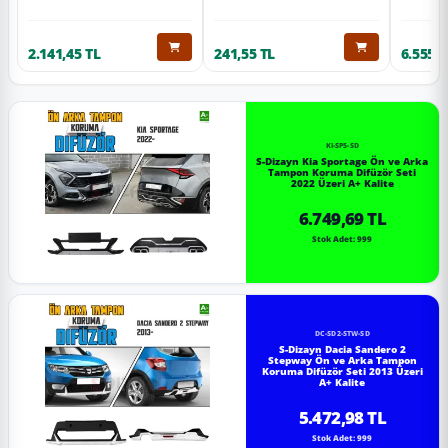
2.141,45 TL
241,55 TL
6.555,6
KI-SP5-SD
S-Dizayn Kia Sportage Ön ve Arka
Tampon Koruma Difüzör Seti
2022 Üzeri A+ Kalite
6.749,69 TL
Stok Adet: 999
DC-SD2-STW-SD
S-Dizayn Dacia Sandero 2
Stepway Ön ve Arka Tampon
Koruma Difüzör Seti 2013 Üzeri
A+ Kalite
5.472,98 TL
Stok Adet: 999