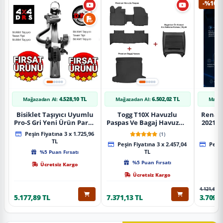
-%10
4.528,10 TL
6.502,02 TL
Mağazadan Al:
Mağazadan Al:
Mağaz
Bisiklet Taşıyıcı Uyumlu
Togg T10X Havuzlu
Renaul
Pro-S Gri Yeni Ürün Parça
Paspas Ve Bagaj Havuzu +
2021 S
Tavan Tipi Bisiklet
Siyah Organizer
Karbo
Peşin Fiyatına 3 x 1.725,96
(1)
Taşıyıcı
TL
Peşin Fiyatına 3 x 2.457,04
Peşin
%5 Puan Fırsatı
TL
%5 Puan Fırsatı
Ücretsiz Kargo
Ücretsiz Kargo
4.121,65 T
5.177,89 TL
7.371,13 TL
3.709,4