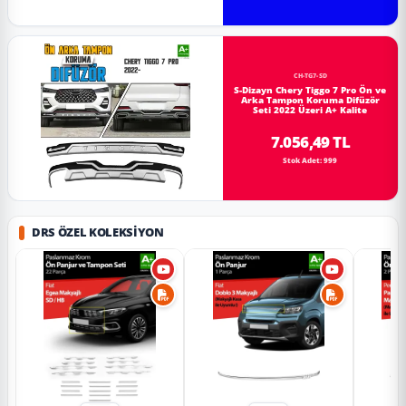
CH-TG7-SD
S-Dizayn Chery Tiggo 7 Pro Ön ve
Arka Tampon Koruma Difüzör
Seti 2022 Üzeri A+ Kalite
7.056,49 TL
Stok Adet: 999
DRS ÖZEL KOLEKSIYON