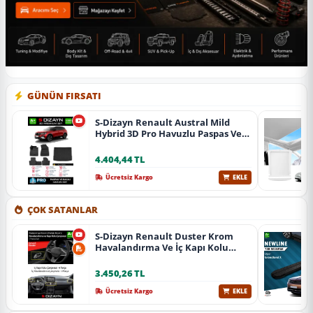
GÜNÜN FIRSATI
S-Dizayn Renault Austral Mild
Hybrid 3D Pro Havuzlu Paspas Ve
Bagaj Havuzu Seti (2'Li Set) 2023
Üzeri A+ Kalite
4.404,44 TL
Ücretsiz Kargo
EKLE
ÇOK SATANLAR
S-Dizayn Renault Duster Krom
Havalandırma Ve İç Kapı Kolu
Çerçevesi 7 Prç. 2024 Üzeri (Parlak
Krom) A+ Kalite
3.450,26 TL
Ücretsiz Kargo
EKLE