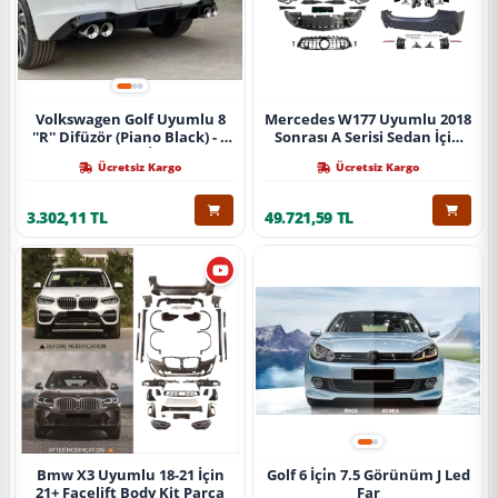
Volkswagen Golf Uyumlu 8
Mercedes W177 Uyumlu 2018
''R'' Difüzör (Piano Black) - 4
Sonrası A Serisi Sedan İçin
Egzoz (Life Style İmpression
A45 Body Kit (Arka
Ücretsiz Kargo
Ücretsiz Kargo
Paket İçin)
Tamponlu Set)
3.302,11 TL
49.721,59 TL
Bmw X3 Uyumlu 18-21 İçin
Golf 6 İçi̇n 7.5 Görünüm J Led
21+ Facelift Body Kit Parça
Far