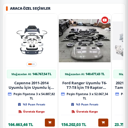
ARACA ÖZEL SEÇIMLER
146.767,54 TL
140.477,43 TL
Mağazadan Al:
Mağazadan Al:
Mağaz
Cayenne 2011-2014
Ford Ranger Uyumlu T6-
2021+ 
Uyumlu İçin Uyumlu İçin
T7-T8 İçin T9 Raptor
Tampo
2019+ Bagaj Facelift
Dönüşüm (Ön Arka Full)
Peşin Fiyatına 3 x 54.887,82
Peşin Fiyatına 3 x 52.067,34
Peşin
Parça
Parça
TL
TL
%5 Puan Fırsatı
%5 Puan Fırsatı
Ücretsiz Kargo
Ücretsiz Kargo
164.663,46 TL
156.202,03 TL
23.757,