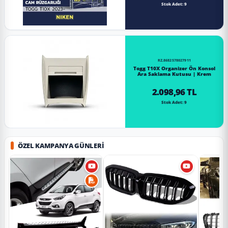
Stok Adet: 9
RZ.8682578027911
Togg T10X Organizer Ön Konsol
Ara Saklama Kutusu | Krem
2.098,96 TL
Stok Adet: 9
ÖZEL KAMPANYA GÜNLERI