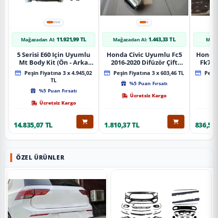
11.921,99 TL
1.443,33 TL
Mağazadan Al:
Mağazadan Al:
Mağa
5 Serisi E60 Için Uyumlu
Honda Civic Uyumlu Fc5
Honda 
Mt Body Kit (Ön - Arka
2016-2020 Difüzör Çift
Fk7 2
Tampon -Marspiyel )
Çıkış İçin Egzoz Seti
Pad
Peşin Fiyatına 3 x 4.945,02
Peşin Fiyatına 3 x 603,46 TL
Peşin
TL
%5 Puan Fırsatı
%5 Puan Fırsatı
Ücretsiz Kargo
Ücretsiz Kargo
14.835,07 TL
1.810,37 TL
836,51 
ÖZEL ÜRÜNLER