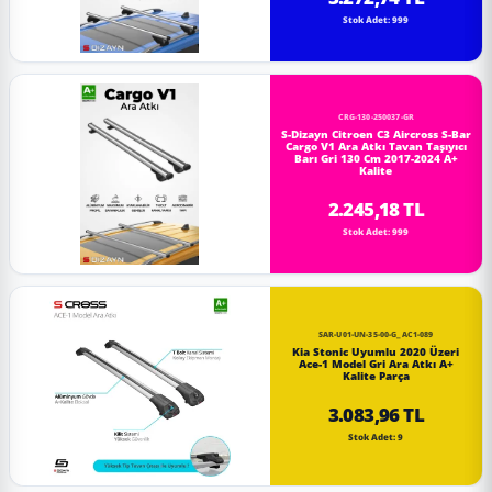
Stok Adet: 999
CRG-130-250037-GR
S-Dizayn Citroen C3 Aircross S-Bar
Cargo V1 Ara Atkı Tavan Taşıyıcı
Barı Gri 130 Cm 2017-2024 A+
Kalite
2.245,18 TL
Stok Adet: 999
SAR-U01-UN-35-00-G_AC1-089
Kia Stonic Uyumlu 2020 Üzeri
Ace-1 Model Gri Ara Atkı A+
Kalite Parça
3.083,96 TL
Stok Adet: 9