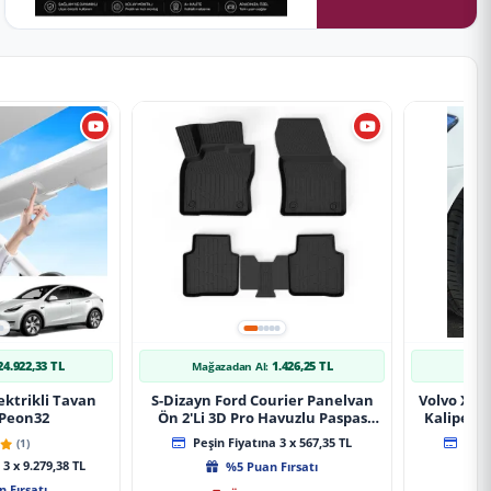
24.922,33 TL
1.426,25 TL
Mağazadan Al:
Mağ
ektrikli Tavan
S-Dizayn Ford Courier Panelvan
Volvo Xc9
 Peon32
Ön 2'Li 3D Pro Havuzlu Paspas
Kaliper K
2014-2024 A+ Kalite
(1)
Peşin Fiyatına 3 x 567,35 TL
Peşin
3 x 9.279,38 TL
%5 Puan Fırsatı
 Fırsatı