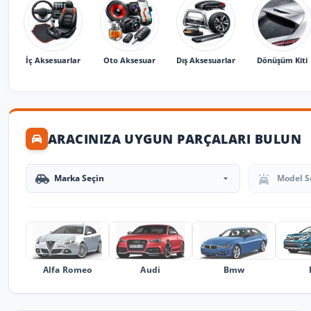
İç Aksesuarlar
Oto Aksesuar
Dış Aksesuarlar
Dönüşüm Kiti
ARACINIZA UYGUN PARÇALARI BULUN
Marka Seçin
Model Seçin
Alfa Romeo
Audi
Bmw