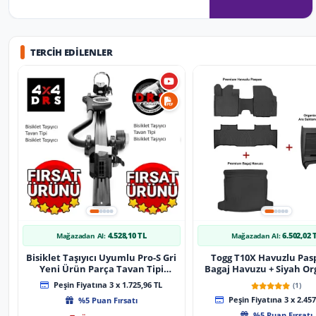
TERCIH EDILENLER
4.528,10 TL
6.502,02 
Mağazadan Al:
Mağazadan Al:
Bisiklet Taşıyıcı Uyumlu Pro-S Gri
Togg T10X Havuzlu Pas
Yeni Ürün Parça Tavan Tipi
Bagaj Havuzu + Siyah Or
Bisiklet Taşıyıcı
Peşin Fiyatına 3 x 1.725,96 TL
(1)
%5 Puan Fırsatı
Peşin Fiyatına 3 x 2.457
%5 Puan Fırsatı