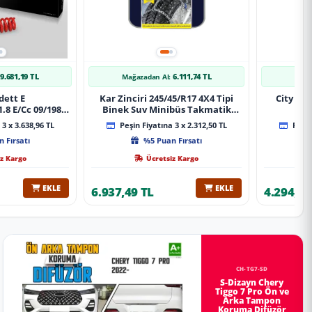
9.681,19 TL
6.111,74 TL
Mağazadan Al:
Mağa
dett E
Kar Zinciri 245/45/R17 4X4 Tipi
City 20
.8 E/Cc 09/1984-
Binek Suv Minibüs Takmatik
Xt Spor Yay
Kolay Montaj
3 x 3.638,96 TL
Peşin Fiyatına 3 x 2.312,50 TL
Peşin
 Fırsatı
%5 Puan Fırsatı
z Kargo
Ücretsiz Kargo
EKLE
EKLE
6.937,49 TL
4.294,78
CH-TG7-SD
S-Dizayn Chery
Tiggo 7 Pro Ön ve
Arka Tampon
Koruma Difüzör