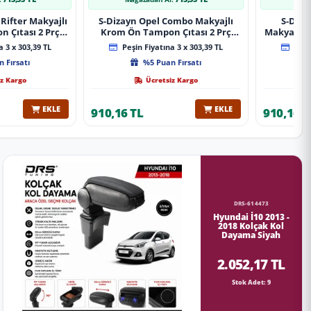
Rifter Makyajlı
S-Dizayn Opel Combo Makyajlı
S-Diza
 Çıtası 2 Prç
Krom Ön Tampon Çıtası 2 Prç
Makyajlı 
A+ Kalite
2023 Üzeri A+ Kalite
2 Prç 
 3 x 303,39 TL
Peşin Fiyatına 3 x 303,39 TL
Peşin
 Fırsatı
%5 Puan Fırsatı
z Kargo
Ücretsiz Kargo
EKLE
EKLE
910,16 TL
910,16 T
DRS-614473
Hyundai İ10 2013 -
2018 Kolçak Kol
Dayama Siyah
2.052,17 TL
Stok Adet: 9