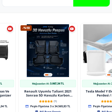
-%10
TL
3.067,34 TL
Mağazadan Al:
Mağazadan Al:
pas Ve
Renault Uyumlu Taliant 2021
Tesla Model Y El
ganizer
Sonrası 5D Havuzlu Karbon
Perdesi /
Dizayn Paspas Seti
(1)
,04 TL
Peşin Fiyatına 3 x 34.569,83 TL
Peşin Fiyatına 
%5 Puan Fırsatı
%5 Puan