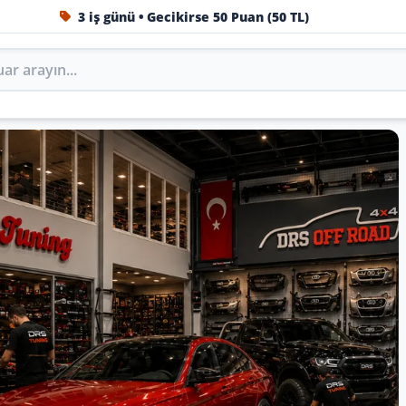
3 iş günü • Gecikirse 50 Puan (50 TL)
1984'ten beri Türkiye’nin en büyük oto aksesuar ve tuning
Oto Aksesuar, Tuning, Body 
ni DRS Tuning’de marka, model ve yıla göre keşfedin.