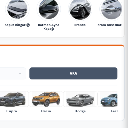
Kaput Rüzgarlığı
Batman Ayna
Branda
Krom Aksesuarlar
Kapağı
ARA
Cupra
Dacia
Dodge
Fiat