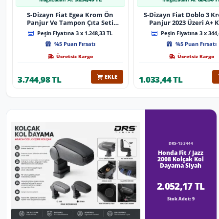
S-Dizayn Fiat Egea Krom Ön
S-Dizayn Fiat Doblo 3 
Panjur Ve Tampon Çıta Seti
Panjur 2023 Üzeri A+ K
Diamond Model 22 Prç. 2020
Peşin Fiyatına 3 x 1.248,33 TL
Peşin Fiyatına 3 x 344,
Üzeri (Parlak Krom)
%5 Puan Fırsatı
%5 Puan Fırsatı
Ücretsiz Kargo
Ücretsiz Kargo
EKLE
3.744,98 TL
1.033,44 TL
DRS-153444
Honda Fit / Jazz
2008 Kolçak Kol
Dayama Siyah
2.052,17 TL
Stok Adet: 9