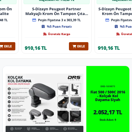
Krom Ön
S-Dizayn Peugeot Partner
S-Dizayn Peugeot 
alite
Makyajlı Krom Ön Tampon Çıtası
Krom Ön Tampon
2 Prç 2023 Üzeri A+ Kalite
2024 Üzeri 
48 TL
Peşin Fiyatına 3 x 303,39 TL
Peşin Fiyatına
%5 Puan Fırsatı
%5 Puan
Ücretsiz Kargo
Ücretsi
EKLE
EKLE
910,16 TL
910,16 TL
DRS-109971
Fiat 500 / 500C 2016
- Kolçak Kol
Dayama Siyah
2.052,17 TL
Stok Adet: 9