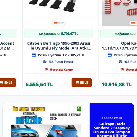
L
5.794,47 TL
Mağazadan Al:
Mağazadan Al:
 Accent
Citroen Berlingo 1996-2003 Arası
Opel Ka
 Muz
Ile Uyumlu Fly Model Ara Atkı
1.5Td/1.6+D/1.7D/1
lı
Tavan Barı Gri̇ 4 Adet Bar
08/1991 40Mm 
52 TL
Peşin Fiyatına 3 x 2.185,21 TL
Peşin Fiyatına 
%5 Puan Fırsatı
%5 Puan
Ücretsiz Kargo
Ücretsi
EKLE
EKLE
6.555,64 TL
10.916,88 TL
DC-SD2-STW-SD
S-Dizayn Dacia
Sandero 2 Stepway
Ön ve Arka Tampon
Koruma Difüzör