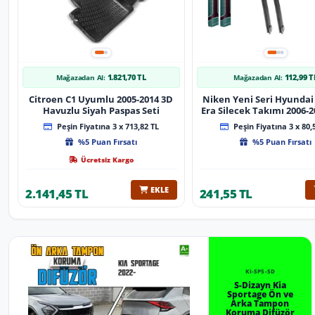
1.821,70 TL
112,99 T
Mağazadan Al:
Mağazadan Al:
Citroen C1 Uyumlu 2005-2014 3D
Niken Yeni Seri Hyundai
Havuzlu Siyah Paspas Seti
Era Silecek Takımı 2006-2012
Tip Silecek Aparat
Peşin Fiyatına 3 x 713,82 TL
Peşin Fiyatına 3 x 80,
%5 Puan Fırsatı
%5 Puan Fırsatı
Ücretsiz Kargo
EKLE
2.141,45 TL
241,55 TL
KI-SP5-SD
S-Dizayn Kia
Sportage Ön ve
Arka Tampon
Koruma Difüzör