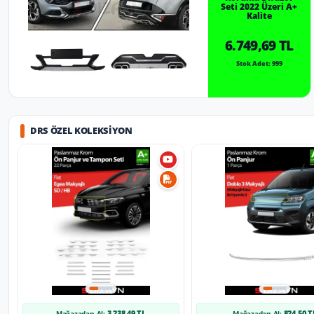
Seti 2022 Üzeri A+
Kalite
6.749,69 TL
Stok Adet: 999
DRS ÖZEL KOLEKSIYON
3.238,49 TL
824,50 T
Mağazadan Al:
Mağazadan Al: