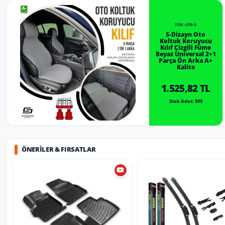
TOK-CFB-3
S-Dizayn Oto
Koltuk Koruyucu
Kılıf Çizgili Füme
Beyaz Universal 2+1
Parça Ön Arka A+
Kalite
1.525,82 TL
Stok Adet: 999
ÖNERILER & FIRSATLAR