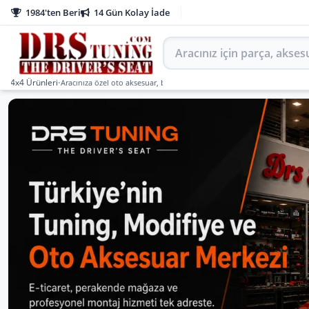
1984'ten Beri
14 Gün Kolay İade
Aracınız için parça arayın
rünleri
•
Aracınıza özel oto aksesuar, body kit, tuning, SUV, pickup ve off-road ürünleri