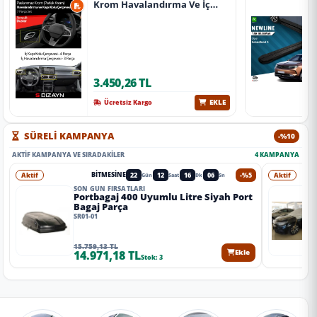
Krom Havalandırma Ve İç
Kapı Kolu Çerçevesi 7 Prç.
2024 Üzeri (Parlak Krom) A+
Kalite
3.450,26 TL
EKLE
Ücretsiz Kargo
SÜRELİ KAMPANYA
-%10
AKTIF KAMPANYA VE SIRADAKILER
4 KAMPANYA
Aktif
22
12
16
04
-%5
Aktif
BITMESINE
Gün
Saat
Dk
Sn
SON GÜN FIRSATLARI
Portbagaj 400 Uyumlu Litre Siyah Port
Bagaj Parça
SR01-01
15.759,13 TL
14.971,18 TL
Ekle
Stok: 3