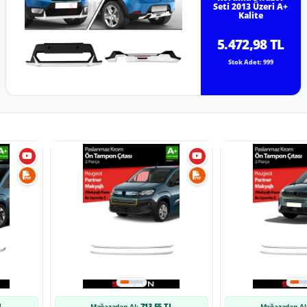
Seti 2013 Üzeri A+
Kalite
5.472,98 TL
Stok Adet: 999
L
713,55 TL
Mağazadan Al:
Mağazadan Al