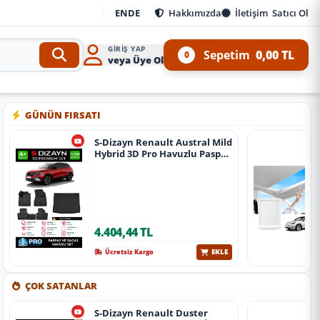
EN
DE
Hakkımızda
İletişim
Satıcı Ol
GIRIŞ YAP
Sepetim
0,00 TL
0
veya Üye Ol
Kit ve 4x4 Ürünleri
•
Aracınıza özel oto aksesuar, body kit, tuning, SUV, pickup ve off-
GÜNÜN FIRSATI
S-Dizayn Renault Austral Mild
Hybrid 3D Pro Havuzlu Paspas
Ve Bagaj Havuzu Seti (2'Li Set)
2023 Üzeri A+ Kalite
4.404,44 TL
EKLE
Ücretsiz Kargo
ÇOK SATANLAR
S-Dizayn Renault Duster