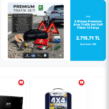
TRFK
S-Dizayn Premium
Araç Trafik Seti Full
Paket 12 Parça
2.715,71 TL
Stok Adet: 999