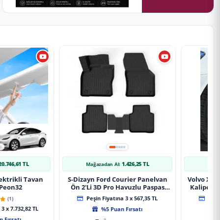
20.746,61 TL
1.426,25 TL
Mağazadan Al:
Mağ
ektrikli Tavan
S-Dizayn Ford Courier Panelvan
Volvo Xc9
 Peon32
Ön 2'Li 3D Pro Havuzlu Paspas
Kaliper K
2014-2024 A+ Kalite
(1)
Peşin Fiyatına 3 x 567,35 TL
Peşin
3 x 7.732,82 TL
%5 Puan Fırsatı
 Fırsatı