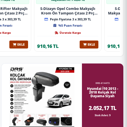
Rifter Makyajlı
S-Dizayn Opel Combo Makyajlı
S-Diza
 Çıtası 2 Prç
Krom Ön Tampon Çıtası 2 Prç
Makyajlı 
A+ Kalite
2023 Üzeri A+ Kalite
2 Prç 
 3 x 303,39 TL
Peşin Fiyatına 3 x 303,39 TL
Peşin
 Fırsatı
%5 Puan Fırsatı
z Kargo
Ücretsiz Kargo
EKLE
EKLE
910,16 TL
910,16 T
DRS-614473
Hyundai İ10 2013 -
2018 Kolçak Kol
Dayama Siyah
2.052,17 TL
Stok Adet: 9