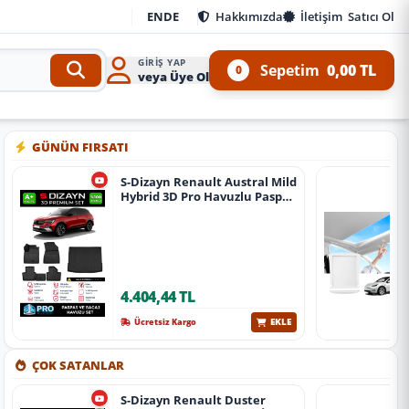
EN
DE
Hakkımızda
İletişim
Satıcı Ol
GIRIŞ YAP
Sepetim
0,00 TL
0
veya Üye Ol
4 Ürünleri
•
Aracınıza özel oto aksesuar, body kit, tuning, SUV, pickup ve off-road ürünl
GÜNÜN FIRSATI
S-Dizayn Renault Austral Mild
Hybrid 3D Pro Havuzlu Paspas
Ve Bagaj Havuzu Seti (2'Li Set)
2023 Üzeri A+ Kalite
4.404,44 TL
EKLE
Ücretsiz Kargo
ÇOK SATANLAR
S-Dizayn Renault Duster