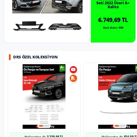
Seti 2022 Üzeri A+
Kalite
6.749,69 TL
Stok Adet: 999
DRS ÖZEL KOLEKSIYON
3.238,49 TL
824,50 T
Mağazadan Al:
Mağazadan Al: