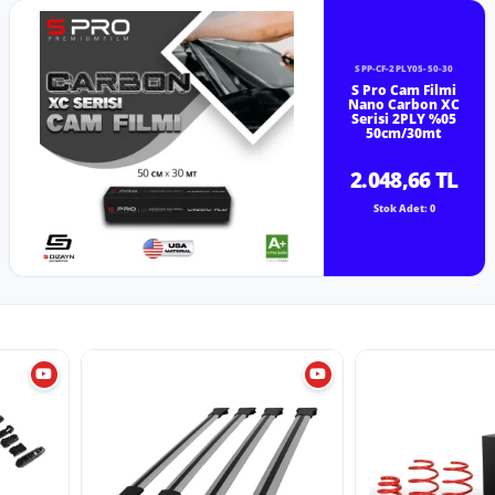
SPP-CF-2PLY05-50-30
S Pro Cam Filmi
Nano Carbon XC
Serisi 2PLY %05
50cm/30mt
2.048,66 TL
Stok Adet: 0