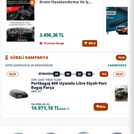
Krom Havalandırma Ve İç
Kapı Kolu Çerçevesi 7 Prç.
2024 Üzeri (Parlak Krom) A+
Kalite
3.450,26 TL
EKLE
Ücretsiz Kargo
SÜRELİ KAMPANYA
-%10
AKTIF KAMPANYA VE SIRADAKILER
4 KAMPANYA
Aktif
24
06
22
18
-%5
Aktif
BITMESINE
Gün
Saat
Dk
Sn
SON GÜN FIRSATLARI
Portbagaj 400 Uyumlu Litre Siyah Port
Bagaj Parça
SR01-01
15.759,13 TL
14.971,18 TL
Ekle
Stok: 3