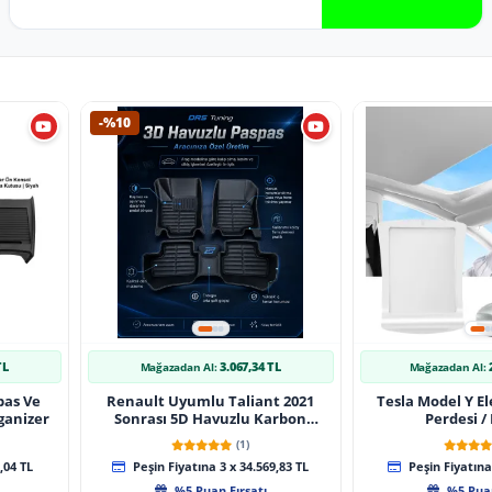
-%10
TL
3.067,34 TL
Mağazadan Al:
Mağazadan Al:
pas Ve
Renault Uyumlu Taliant 2021
Tesla Model Y El
ganizer
Sonrası 5D Havuzlu Karbon
Perdesi /
Dizayn Paspas Seti
(1)
,04 TL
Peşin Fiyatına 3 x 34.569,83 TL
Peşin Fiyatına 
%5 Puan Fırsatı
%5 Puan