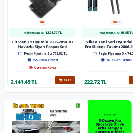
1.821,70 TL
96,05 T
Mağazadan Al:
Mağazadan Al:
Citroen C1 Uyumlu 2005-2014 3D
Niken Yeni Seri Hyundai
Havuzlu Siyah Paspas Seti
Era Silecek Takımı 2006-2012
Tip Silecek Aparat
Peşin Fiyatına 3 x 713,82 TL
Peşin Fiyatına 3 x 74,
%5 Puan Fırsatı
%5 Puan Fırsatı
Ücretsiz Kargo
EKLE
2.141,45 TL
222,72 TL
KI-SP5-SD
S-Dizayn Kia
Sportage Ön ve
Arka Tampon
Koruma Difüzör