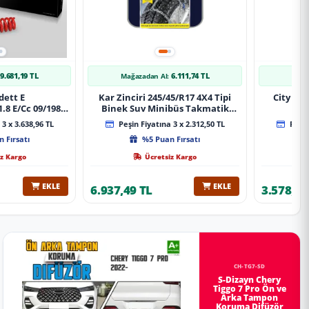
9.681,19 TL
6.111,74 TL
Mağazadan Al:
Mağa
dett E
Kar Zinciri 245/45/R17 4X4 Tipi
City 20
.8 E/Cc 09/1984-
Binek Suv Minibüs Takmatik
Xt Spor Yay
Kolay Montaj
3 x 3.638,96 TL
Peşin Fiyatına 3 x 2.312,50 TL
Peşin
 Fırsatı
%5 Puan Fırsatı
z Kargo
Ücretsiz Kargo
EKLE
EKLE
6.937,49 TL
3.578,98
CH-TG7-SD
S-Dizayn Chery
Tiggo 7 Pro Ön ve
Arka Tampon
Koruma Difüzör