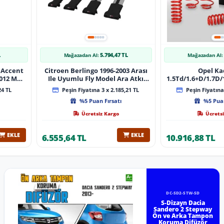
L
5.794,47 TL
Mağazadan Al:
Mağazadan Al:
 Accent
Citroen Berlingo 1996-2003 Arası
Opel Ka
 Muz
Ile Uyumlu Fly Model Ara Atkı
1.5Td/1.6+D/1.7D/1
lı
Tavan Barı Gri̇ 4 Adet Bar
08/1991 40Mm 
24 TL
Peşin Fiyatına 3 x 2.185,21 TL
Peşin Fiyatına 
%5 Puan Fırsatı
%5 Puan
Ücretsiz Kargo
Ücretsi
EKLE
EKLE
6.555,64 TL
10.916,88 TL
DC-SD2-STW-SD
S-Dizayn Dacia
Sandero 2 Stepway
Ön ve Arka Tampon
Koruma Difüzör