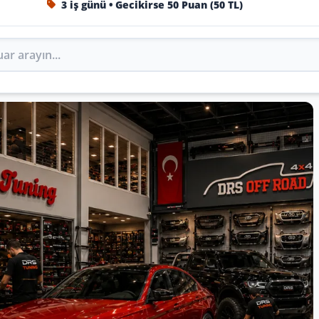
1984'ten beri Türkiye’nin en büyük oto aksesuar ve tuning
Oto Aksesuar, Tuning, Body Kit ve 4x
ing’de marka, model ve yıla göre keşfedin.