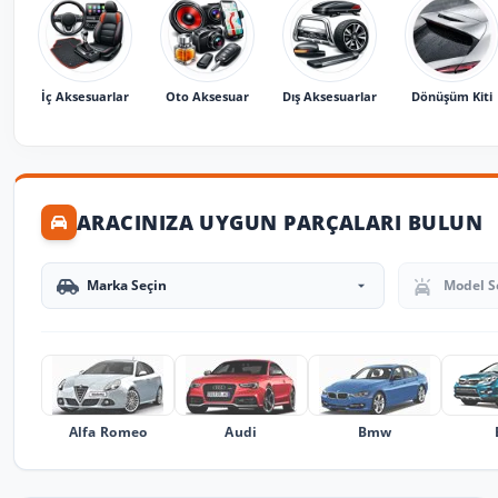
İç Aksesuarlar
Oto Aksesuar
Dış Aksesuarlar
Dönüşüm Kiti
ARACINIZA UYGUN PARÇALARI BULUN
Marka Seçin
Model Seçin
Alfa Romeo
Audi
Bmw