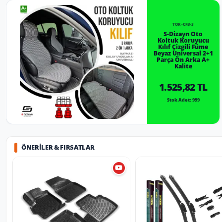
TOK-CFB-3
S-Dizayn Oto
Koltuk Koruyucu
Kılıf Çizgili Füme
Beyaz Universal 2+1
Parça Ön Arka A+
Kalite
1.525,82 TL
Stok Adet: 999
ÖNERILER & FIRSATLAR