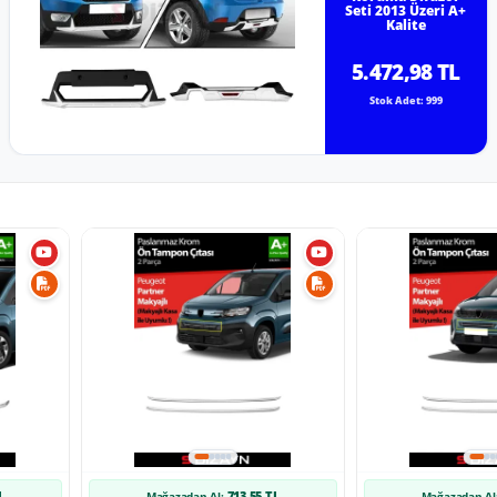
Seti 2013 Üzeri A+
Kalite
5.472,98 TL
Stok Adet: 999
L
713,55 TL
Mağazadan Al:
Mağazadan Al