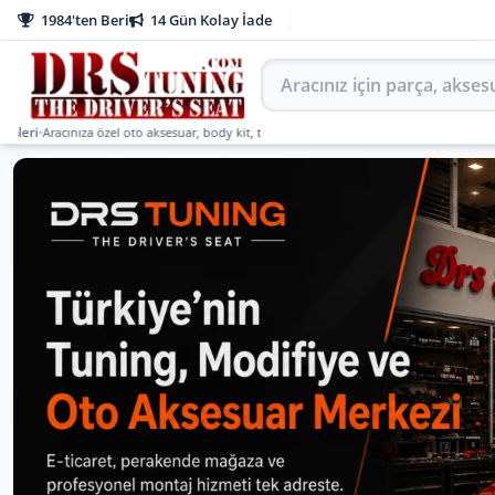
1984'ten Beri
14 Gün Kolay İade
Aracınız için parça arayın
acınıza özel oto aksesuar, body kit, tuning, SUV, pickup ve off-road ürünlerini DRS Tun