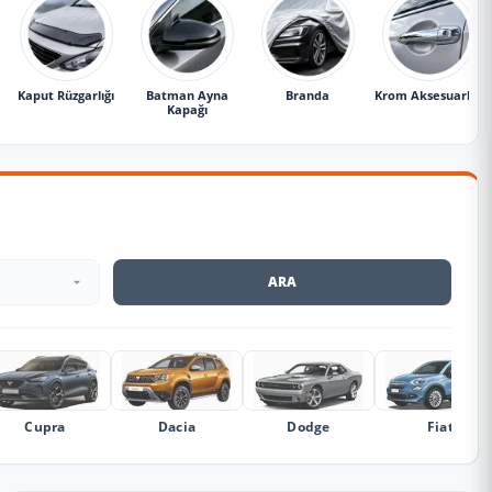
Kaput Rüzgarlığı
Batman Ayna
Branda
Krom Aksesuarlar
Kapağı
ARA
Cupra
Dacia
Dodge
Fiat