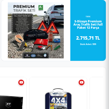
TRFK
S-Dizayn Premium
Araç Trafik Seti Full
Paket 12 Parça
2.715,71 TL
Stok Adet: 999