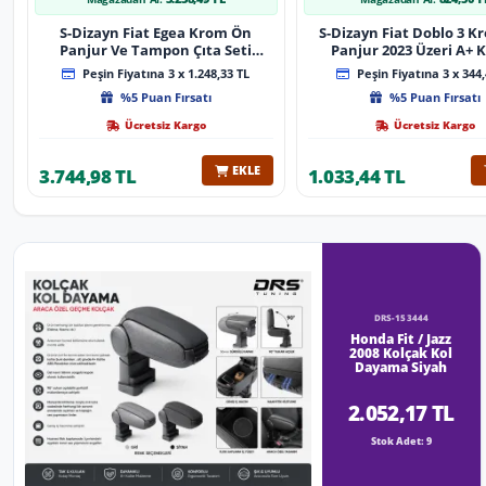
S-Dizayn Fiat Egea Krom Ön
S-Dizayn Fiat Doblo 3 
Panjur Ve Tampon Çıta Seti
Panjur 2023 Üzeri A+ K
Diamond Model 22 Prç. 2020
Peşin Fiyatına 3 x 1.248,33 TL
Peşin Fiyatına 3 x 344,
Üzeri (Parlak Krom)
%5 Puan Fırsatı
%5 Puan Fırsatı
Ücretsiz Kargo
Ücretsiz Kargo
EKLE
3.744,98 TL
1.033,44 TL
DRS-153444
Honda Fit / Jazz
2008 Kolçak Kol
Dayama Siyah
2.052,17 TL
Stok Adet: 9