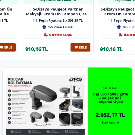
Krom Ön
S-Dizayn Peugeot Partner
S-Dizayn Peugeot 
alite
Makyajlı Krom Ön Tampon Çıtası
Krom Ön Tampon
2 Prç 2023 Üzeri A+ Kalite
2024 Üzeri 
48 TL
Peşin Fiyatına 3 x 303,39 TL
Peşin Fiyatına
%5 Puan Fırsatı
%5 Puan
Ücretsiz Kargo
Ücretsi
EKLE
EKLE
910,16 TL
910,16 TL
DRS-109971
Fiat 500 / 500C 2016
- Kolçak Kol
Dayama Siyah
2.052,17 TL
Stok Adet: 9