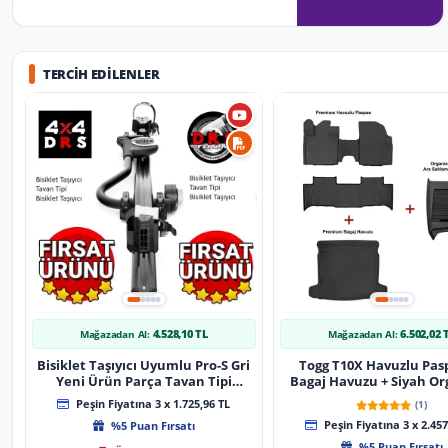
TERCIH EDILENLER
4.528,10 TL
6.502,02 
Mağazadan Al:
Mağazadan Al:
Bisiklet Taşıyıcı Uyumlu Pro-S Gri
Togg T10X Havuzlu Pas
Yeni Ürün Parça Tavan Tipi
Bagaj Havuzu + Siyah Or
Bisiklet Taşıyıcı
Peşin Fiyatına 3 x 1.725,96 TL
(1)
%5 Puan Fırsatı
Peşin Fiyatına 3 x 2.457
%5 Puan Fırsatı