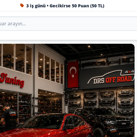
3 iş günü • Gecikirse 50 Puan (50 TL)
1984'ten beri Türkiye’nin en büyük oto aksesuar ve tuning
Oto Aksesuar, Tuning, Body
rini DRS Tuning’de marka, model ve yıla göre keşfedin.