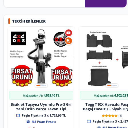
TERCIH EDILENLER
4.528,10 TL
6.502,02 
Mağazadan Al:
Mağazadan Al:
Bisiklet Taşıyıcı Uyumlu Pro-S Gri
Togg T10X Havuzlu Pas
Yeni Ürün Parça Tavan Tipi
Bagaj Havuzu + Siyah Or
Bisiklet Taşıyıcı
Peşin Fiyatına 3 x 1.725,96 TL
(1)
%5 Puan Fırsatı
Peşin Fiyatına 3 x 2.457
%5 Puan Fırsatı