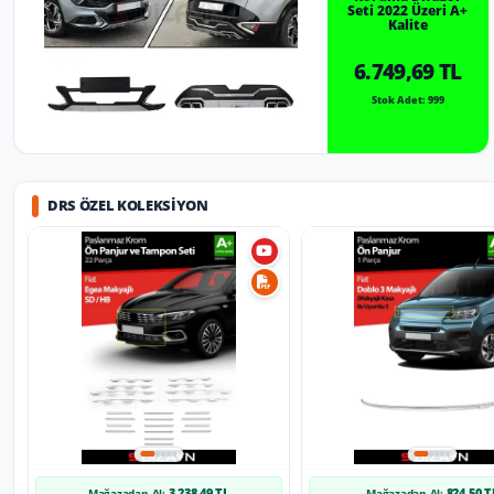
Seti 2022 Üzeri A+
Kalite
6.749,69 TL
Stok Adet: 999
DRS ÖZEL KOLEKSIYON
3.238,49 TL
824,50 T
Mağazadan Al:
Mağazadan Al: