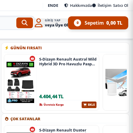
EN
DE
Hakkımızda
İletişim
Satıcı Ol
GIRIŞ YAP
Sepetim
0,00 TL
0
veya Üye Ol
 Kit ve 4x4 Ürünleri
•
Aracınıza özel oto aksesuar, body kit, tuning, SUV, pickup ve of
GÜNÜN FIRSATI
S-Dizayn Renault Austral Mild
Hybrid 3D Pro Havuzlu Paspas
Ve Bagaj Havuzu Seti (2'Li Set)
2023 Üzeri A+ Kalite
4.404,44 TL
EKLE
Ücretsiz Kargo
ÇOK SATANLAR
S-Dizayn Renault Duster