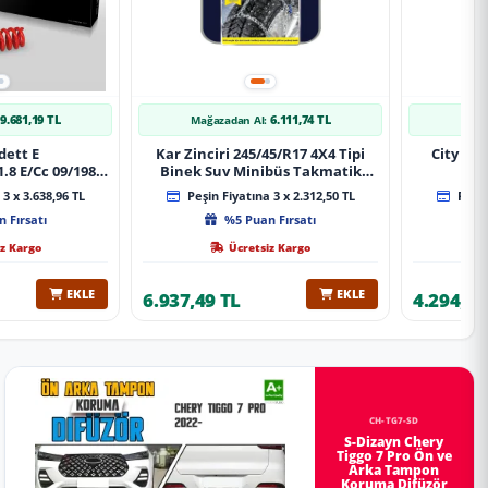
9.681,19 TL
6.111,74 TL
Mağazadan Al:
Mağa
dett E
Kar Zinciri 245/45/R17 4X4 Tipi
City 20
.8 E/Cc 09/1984-
Binek Suv Minibüs Takmatik
Xt Spor Yay
Kolay Montaj
3 x 3.638,96 TL
Peşin Fiyatına 3 x 2.312,50 TL
Peşin
 Fırsatı
%5 Puan Fırsatı
z Kargo
Ücretsiz Kargo
EKLE
EKLE
6.937,49 TL
4.294,78
CH-TG7-SD
S-Dizayn Chery
Tiggo 7 Pro Ön ve
Arka Tampon
Koruma Difüzör