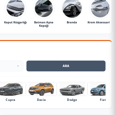
Kaput Rüzgarlığı
Batman Ayna
Branda
Krom Aksesuarlar
Kapağı
ARA
Cupra
Dacia
Dodge
Fiat