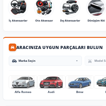
İç Aksesuarlar
Oto Aksesuar
Dış Aksesuarlar
Dönüşüm Kiti
ARACINIZA UYGUN PARÇALARI BULUN
Marka Seçin
Model Seçin
Alfa Romeo
Audi
Bmw