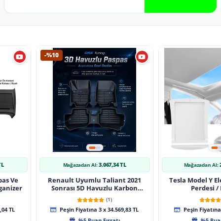
-%10
TL
3.067,34 TL
Mağazadan Al:
Mağazadan Al:
pas Ve
Renault Uyumlu Taliant 2021
Tesla Model Y El
ganizer
Sonrası 5D Havuzlu Karbon
Perdesi /
Dizayn Paspas Seti
(1)
,04 TL
Peşin Fiyatına 3 x 34.569,83 TL
Peşin Fiyatına 
%5 Puan Fırsatı
%5 Puan