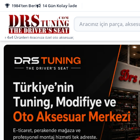
1984'ten Beri
14 Gün Kolay İade
Aracınız için parça arayın
Ürünleri
•
Aracınıza özel oto aksesuar, body kit, tuning, SUV, pickup ve off-road ürünle