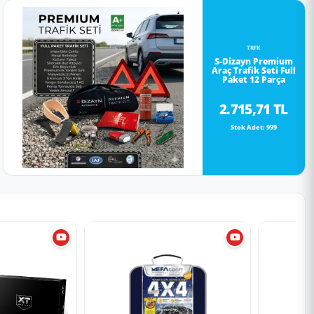
TRFK
S-Dizayn Premium
Araç Trafik Seti Full
Paket 12 Parça
2.715,71 TL
Stok Adet: 999