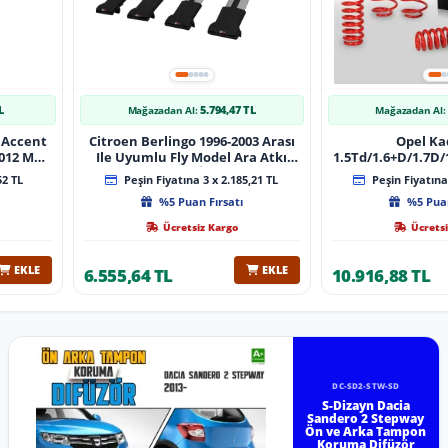
L
5.794,47 TL
Mağazadan Al:
Mağazadan Al:
 Accent
Citroen Berlingo 1996-2003 Arası
Opel Ka
 Muz
Ile Uyumlu Fly Model Ara Atkı
1.5Td/1.6+D/1.7D/1
lı
Tavan Barı Gri̇ 4 Adet Bar
08/1991 40Mm 
52 TL
Peşin Fiyatına 3 x 2.185,21 TL
Peşin Fiyatına 
%5 Puan Fırsatı
%5 Puan
Ücretsiz Kargo
Ücretsi
EKLE
EKLE
6.555,64 TL
10.916,88 TL
DC-SD2-STW-SD
S-Dizayn Dacia
Sandero 2 Stepway
Ön ve Arka Tampon
Koruma Difüzör