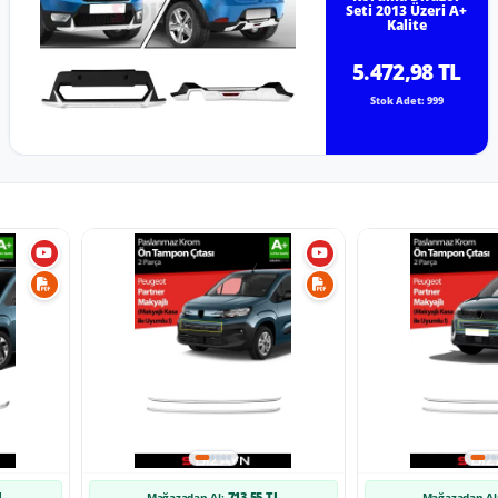
Seti 2013 Üzeri A+
Kalite
5.472,98 TL
Stok Adet: 999
L
713,55 TL
Mağazadan Al:
Mağazadan Al