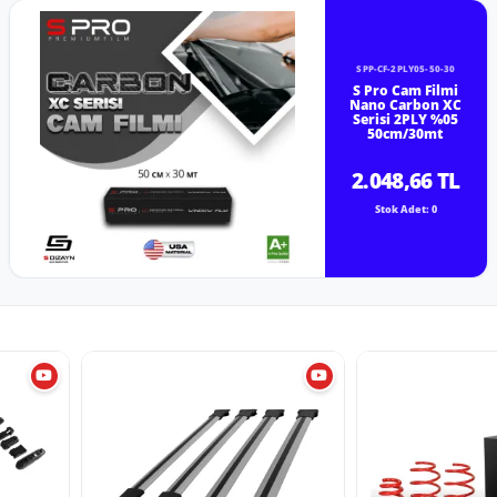
SPP-CF-2PLY05-50-30
S Pro Cam Filmi
Nano Carbon XC
Serisi 2PLY %05
50cm/30mt
2.048,66 TL
Stok Adet: 0