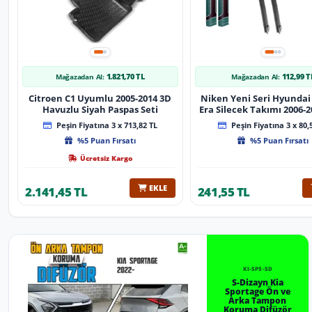
1.821,70 TL
112,99 T
Mağazadan Al:
Mağazadan Al:
Citroen C1 Uyumlu 2005-2014 3D
Niken Yeni Seri Hyundai
Havuzlu Siyah Paspas Seti
Era Silecek Takımı 2006-2012
Tip Silecek Aparat
Peşin Fiyatına 3 x 713,82 TL
Peşin Fiyatına 3 x 80,
%5 Puan Fırsatı
%5 Puan Fırsatı
Ücretsiz Kargo
EKLE
2.141,45 TL
241,55 TL
KI-SP5-SD
S-Dizayn Kia
Sportage Ön ve
Arka Tampon
Koruma Difüzör