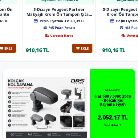
Krom Ön
S-Dizayn Peugeot Partner
S-Dizayn Peugeot 
alite
Makyajlı Krom Ön Tampon Çıtası
Krom Ön Tampon
2 Prç 2023 Üzeri A+ Kalite
2024 Üzeri 
48 TL
Peşin Fiyatına 3 x 303,39 TL
Peşin Fiyatına
%5 Puan Fırsatı
%5 Puan
Ücretsiz Kargo
Ücretsi
EKLE
EKLE
910,16 TL
910,16 TL
DRS-109971
Fiat 500 / 500C 2016
- Kolçak Kol
Dayama Siyah
2.052,17 TL
Stok Adet: 9