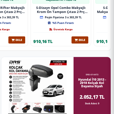
Rifter Makyajlı
S-Dizayn Opel Combo Makyajlı
S-Diza
 Çıtası 2 Prç
Krom Ön Tampon Çıtası 2 Prç
Makyajlı 
A+ Kalite
2023 Üzeri A+ Kalite
2 Prç 
 3 x 303,39 TL
Peşin Fiyatına 3 x 303,39 TL
Peşin
 Fırsatı
%5 Puan Fırsatı
z Kargo
Ücretsiz Kargo
EKLE
EKLE
910,16 TL
910,16 T
DRS-614473
Hyundai İ10 2013 -
2018 Kolçak Kol
Dayama Siyah
2.052,17 TL
Stok Adet: 9