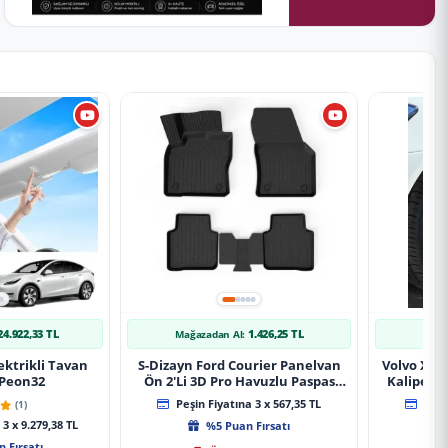
24.922,33 TL
1.426,25 TL
Mağazadan Al:
Mağ
ektrikli Tavan
S-Dizayn Ford Courier Panelvan
Volvo Xc9
 Peon32
Ön 2'Li 3D Pro Havuzlu Paspas
Kaliper K
2014-2024 A+ Kalite
(1)
Peşin Fiyatına 3 x 567,35 TL
Peşin
3 x 9.279,38 TL
%5 Puan Fırsatı
 Fırsatı