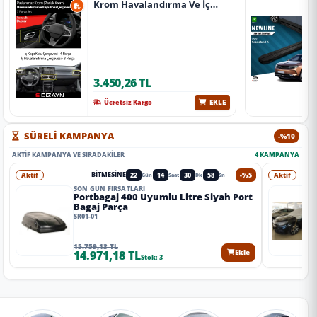
Krom Havalandırma Ve İç
Kapı Kolu Çerçevesi 7 Prç.
2024 Üzeri (Parlak Krom) A+
Kalite
3.450,26 TL
EKLE
Ücretsiz Kargo
SÜRELİ KAMPANYA
-%10
AKTIF KAMPANYA VE SIRADAKILER
4 KAMPANYA
Aktif
22
14
30
56
-%5
Aktif
BITMESINE
Gün
Saat
Dk
Sn
SON GÜN FIRSATLARI
Portbagaj 400 Uyumlu Litre Siyah Port
Bagaj Parça
SR01-01
15.759,13 TL
14.971,18 TL
Ekle
Stok: 3