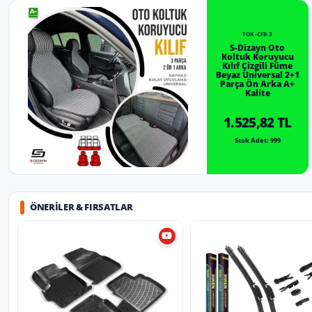
TOK-CFB-3
S-Dizayn Oto
Koltuk Koruyucu
Kılıf Çizgili Füme
Beyaz Universal 2+1
Parça Ön Arka A+
Kalite
1.525,82 TL
Stok Adet: 999
ÖNERILER & FIRSATLAR