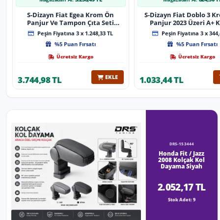
S-Dizayn Fiat Egea Krom Ön
S-Dizayn Fiat Doblo 3 
Panjur Ve Tampon Çıta Seti
Panjur 2023 Üzeri A+ K
Diamond Model 22 Prç. 2020
Peşin Fiyatına 3 x 1.248,33 TL
Peşin Fiyatına 3 x 344,
Üzeri (Parlak Krom)
%5 Puan Fırsatı
%5 Puan Fırsatı
Ücretsiz Kargo
Ücretsiz Kargo
EKLE
3.744,98 TL
1.033,44 TL
DRS-153444
Honda Fit / Jazz
2008 Kolçak Kol
Dayama Siyah
2.052,17 TL
Stok Adet: 9