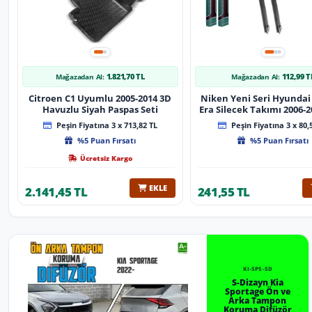
1.821,70 TL
112,99 T
Mağazadan Al:
Mağazadan Al:
Citroen C1 Uyumlu 2005-2014 3D
Niken Yeni Seri Hyundai
Havuzlu Siyah Paspas Seti
Era Silecek Takımı 2006-2012
Tip Silecek Aparat
Peşin Fiyatına 3 x 713,82 TL
Peşin Fiyatına 3 x 80,
%5 Puan Fırsatı
%5 Puan Fırsatı
Ücretsiz Kargo
EKLE
2.141,45 TL
241,55 TL
KI-SP5-SD
S-Dizayn Kia
Sportage Ön ve
Arka Tampon
Koruma Difüzör