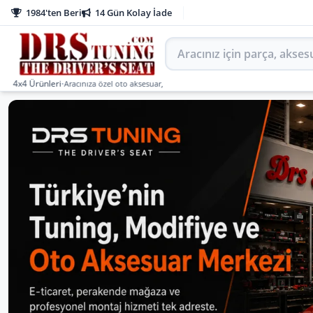
1984'ten Beri
14 Gün Kolay İade
Aracınız için parça arayın
Ürünleri
•
Aracınıza özel oto aksesuar, body kit, tuning, SUV, pickup ve off-road ürünler