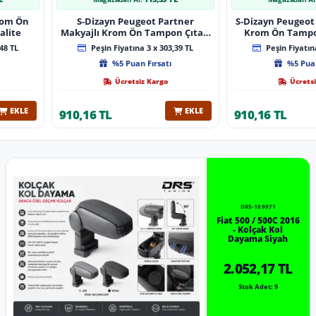
Krom Ön
S-Dizayn Peugeot Partner
S-Dizayn Peugeot 
alite
Makyajlı Krom Ön Tampon Çıtası
Krom Ön Tampon
2 Prç 2023 Üzeri A+ Kalite
2024 Üzeri 
48 TL
Peşin Fiyatına 3 x 303,39 TL
Peşin Fiyatına
%5 Puan Fırsatı
%5 Puan
Ücretsiz Kargo
Ücretsi
EKLE
EKLE
910,16 TL
910,16 TL
DRS-109971
Fiat 500 / 500C 2016
- Kolçak Kol
Dayama Siyah
2.052,17 TL
Stok Adet: 9