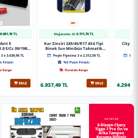
9.681,19 TL
6.111,74 TL
Mağazadan Al:
Mağa
dett E
Kar Zinciri 245/45/R17 4X4 Tipi
City 20
.8 E/Cc 09/1984-
Binek Suv Minibüs Takmatik
Xt Spor Yay
Kolay Montaj
3 x 3.638,96 TL
Peşin Fiyatına 3 x 2.312,50 TL
Peşin
 Fırsatı
%5 Puan Fırsatı
z Kargo
Ücretsiz Kargo
EKLE
EKLE
6.937,49 TL
4.294,78
CH-TG7-SD
S-Dizayn Chery
Tiggo 7 Pro Ön ve
Arka Tampon
Koruma Difüzör