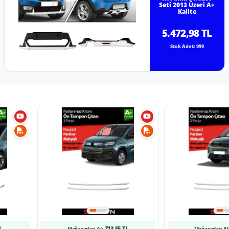
Seti 2013 Üzeri A+
Kalite
5.472,98 TL
Stok Adet: 999
L
713,55 TL
Mağazadan Al:
Mağazadan Al