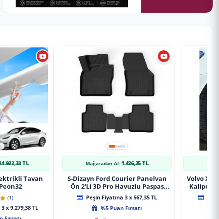
24.922,33 TL
1.426,25 TL
Mağazadan Al:
Mağ
ektrikli Tavan
S-Dizayn Ford Courier Panelvan
Volvo Xc9
 Peon32
Ön 2'Li 3D Pro Havuzlu Paspas
Kaliper K
2014-2024 A+ Kalite
(1)
Peşin Fiyatına 3 x 567,35 TL
Peşin
3 x 9.279,38 TL
%5 Puan Fırsatı
 Fırsatı