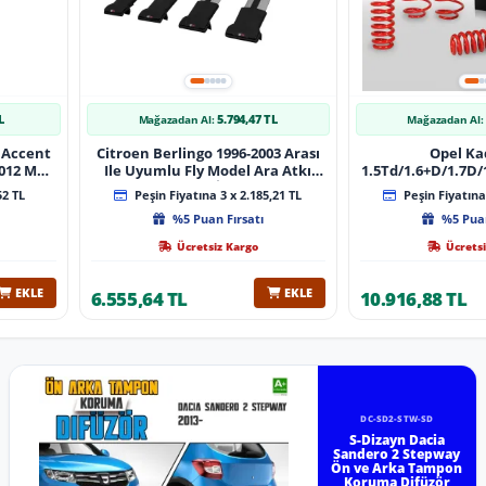
L
5.794,47 TL
Mağazadan Al:
Mağazadan Al:
 Accent
Citroen Berlingo 1996-2003 Arası
Opel Ka
 Muz
Ile Uyumlu Fly Model Ara Atkı
1.5Td/1.6+D/1.7D/1
lı
Tavan Barı Gri̇ 4 Adet Bar
08/1991 40Mm 
52 TL
Peşin Fiyatına 3 x 2.185,21 TL
Peşin Fiyatına 
%5 Puan Fırsatı
%5 Puan
Ücretsiz Kargo
Ücretsi
EKLE
EKLE
6.555,64 TL
10.916,88 TL
DC-SD2-STW-SD
S-Dizayn Dacia
Sandero 2 Stepway
Ön ve Arka Tampon
Koruma Difüzör