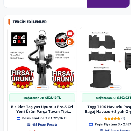
TERCIH EDILENLER
4.528,10 TL
6.502,02 
Mağazadan Al:
Mağazadan Al:
Bisiklet Taşıyıcı Uyumlu Pro-S Gri
Togg T10X Havuzlu Pas
Yeni Ürün Parça Tavan Tipi
Bagaj Havuzu + Siyah Or
Bisiklet Taşıyıcı
Peşin Fiyatına 3 x 1.725,96 TL
(1)
%5 Puan Fırsatı
Peşin Fiyatına 3 x 2.457
%5 Puan Fırsatı