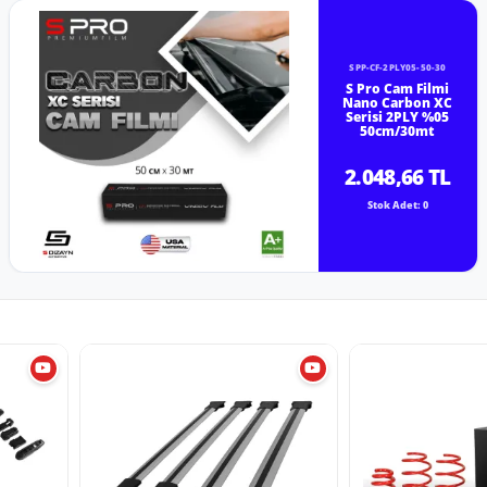
SPP-CF-2PLY05-50-30
S Pro Cam Filmi
Nano Carbon XC
Serisi 2PLY %05
50cm/30mt
2.048,66 TL
Stok Adet: 0