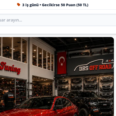
3 iş günü • Gecikirse 50 Puan (50 TL)
1984'ten beri Türkiye’nin en büyük oto aksesuar ve tuning
Oto Aksesuar, Tuning, Body
ini DRS Tuning’de marka, model ve yıla göre keşfedin.