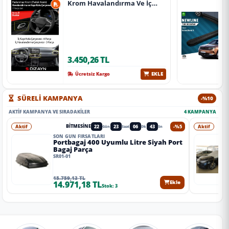
Krom Havalandırma Ve İç
Kapı Kolu Çerçevesi 7 Prç.
2024 Üzeri (Parlak Krom) A+
Kalite
3.450,26 TL
EKLE
Ücretsiz Kargo
SÜRELİ KAMPANYA
-%10
AKTIF KAMPANYA VE SIRADAKILER
4 KAMPANYA
Aktif
22
23
06
41
-%5
Aktif
BITMESINE
Gün
Saat
Dk
Sn
SON GÜN FIRSATLARI
Portbagaj 400 Uyumlu Litre Siyah Port
Bagaj Parça
SR01-01
15.759,13 TL
14.971,18 TL
Ekle
Stok: 3