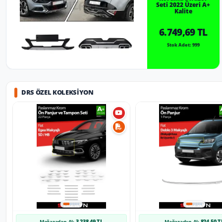
Seti 2022 Üzeri A+
Kalite
6.749,69 TL
Stok Adet: 999
DRS ÖZEL KOLEKSIYON
3.238,49 TL
824,50 T
Mağazadan Al:
Mağazadan Al: