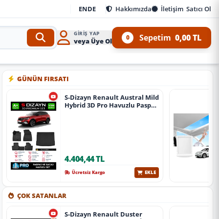
EN
DE
Hakkımızda
İletişim
Satıcı Ol
GIRIŞ YAP
Sepetim
0,00 TL
0
veya Üye Ol
 Kit ve 4x4 Ürünleri
•
Aracınıza özel oto aksesuar, body kit, tuning, SUV, pickup ve off
GÜNÜN FIRSATI
S-Dizayn Renault Austral Mild
Hybrid 3D Pro Havuzlu Paspas
Ve Bagaj Havuzu Seti (2'Li Set)
2023 Üzeri A+ Kalite
4.404,44 TL
EKLE
Ücretsiz Kargo
ÇOK SATANLAR
S-Dizayn Renault Duster