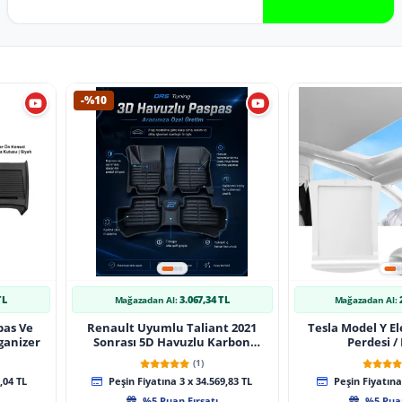
-%10
TL
3.067,34 TL
Mağazadan Al:
Mağazadan Al:
pas Ve
Renault Uyumlu Taliant 2021
Tesla Model Y El
ganizer
Sonrası 5D Havuzlu Karbon
Perdesi /
Dizayn Paspas Seti
(1)
,04 TL
Peşin Fiyatına 3 x 34.569,83 TL
Peşin Fiyatına 
%5 Puan Fırsatı
%5 Puan