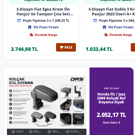
S-Dizayn Fiat Egea Krom Ön
S-Dizayn Fiat Doblo 3 
Panjur Ve Tampon Çıta Seti
Panjur 2023 Üzeri A+ K
Diamond Model 22 Prç. 2020
Peşin Fiyatına 3 x 1.248,33 TL
Peşin Fiyatına 3 x 344,
Üzeri (Parlak Krom)
%5 Puan Fırsatı
%5 Puan Fırsatı
Ücretsiz Kargo
Ücretsiz Kargo
EKLE
3.744,98 TL
1.033,44 TL
DRS-153444
Honda Fit / Jazz
2008 Kolçak Kol
Dayama Siyah
2.052,17 TL
Stok Adet: 9