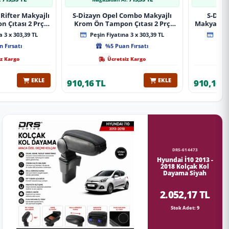
Rifter Makyajlı
S-Dizayn Opel Combo Makyajlı
S-Diza
 Çıtası 2 Prç
Krom Ön Tampon Çıtası 2 Prç
Makyajlı 
A+ Kalite
2023 Üzeri A+ Kalite
2 Prç 
 3 x 303,39 TL
Peşin Fiyatına 3 x 303,39 TL
Peşin
 Fırsatı
%5 Puan Fırsatı
z Kargo
Ücretsiz Kargo
EKLE
EKLE
910,16 TL
910,16 T
DRS-614473
Hyundai İ10 2013 -
2018 Kolçak Kol
Dayama Siyah
2.052,17 TL
Stok Adet: 9