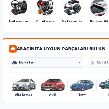
İç Aksesuarlar
Oto Aksesuar
Dış Aksesuarlar
Dönüşüm Kiti
ARACINIZA UYGUN PARÇALARI BULUN
Marka Seçin
Model Seçin
Alfa Romeo
Audi
Bmw