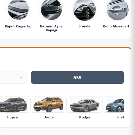
Kaput Rüzgarlığı
Batman Ayna
Branda
Krom Aksesuarlar
Kapağı
ARA
Cupra
Dacia
Dodge
Fiat