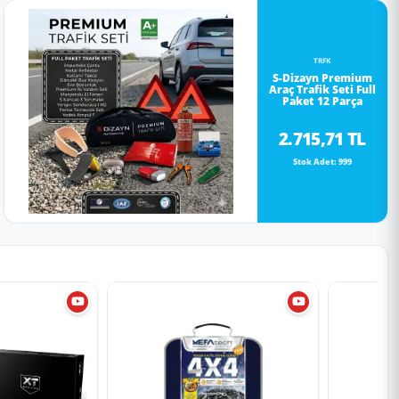
TRFK
S-Dizayn Premium
Araç Trafik Seti Full
Paket 12 Parça
2.715,71 TL
Stok Adet: 999