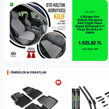
TOK-CFB-3
S-Dizayn Oto
Koltuk Koruyucu
Kılıf Çizgili Füme
Beyaz Universal 2+1
Parça Ön Arka A+
Kalite
1.525,82 TL
Stok Adet: 999
ÖNERILER & FIRSATLAR