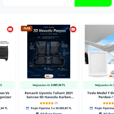
-%10
TL
3.067,34 TL
Mağazadan Al:
Mağazadan Al:
pas Ve
Renault Uyumlu Taliant 2021
Tesla Model Y El
ganizer
Sonrası 5D Havuzlu Karbon
Perdesi /
Dizayn Paspas Seti
(1)
,04 TL
Peşin Fiyatına 3 x 34.569,83 TL
Peşin Fiyatına 
%5 Puan Fırsatı
%5 Puan