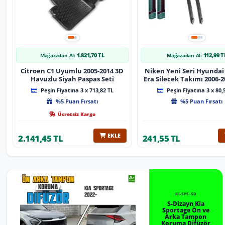
1.821,70 TL
112,99 T
Mağazadan Al:
Mağazadan Al:
Citroen C1 Uyumlu 2005-2014 3D
Niken Yeni Seri Hyundai
Havuzlu Siyah Paspas Seti
Era Silecek Takımı 2006-2012
Tip Silecek Aparat
Peşin Fiyatına 3 x 713,82 TL
Peşin Fiyatına 3 x 80,
%5 Puan Fırsatı
%5 Puan Fırsatı
Ücretsiz Kargo
EKLE
2.141,45 TL
241,55 TL
KI-SP5-SD
S-Dizayn Kia
Sportage Ön ve
Arka Tampon
Koruma Difüzör