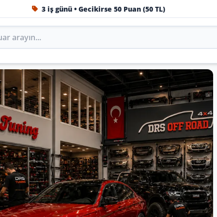
3 iş günü • Gecikirse 50 Puan (50 TL)
1984'ten beri Türkiye’nin en büyük oto aksesuar ve tuning
Oto Aksesuar, Tuning, Body
ini DRS Tuning’de marka, model ve yıla göre keşfedin.