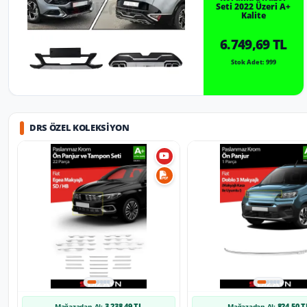
Seti 2022 Üzeri A+
Kalite
6.749,69 TL
Stok Adet: 999
DRS ÖZEL KOLEKSIYON
3.238,49 TL
824,50 T
Mağazadan Al:
Mağazadan Al: