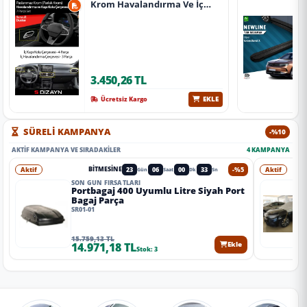
Krom Havalandırma Ve İç
Kapı Kolu Çerçevesi 7 Prç.
2024 Üzeri (Parlak Krom) A+
Kalite
3.450,26 TL
EKLE
Ücretsiz Kargo
SÜRELİ KAMPANYA
-%10
AKTIF KAMPANYA VE SIRADAKILER
4 KAMPANYA
Aktif
23
06
00
31
-%5
Aktif
BITMESINE
Gün
Saat
Dk
Sn
SON GÜN FIRSATLARI
Portbagaj 400 Uyumlu Litre Siyah Port
Bagaj Parça
SR01-01
15.759,13 TL
14.971,18 TL
Ekle
Stok: 3