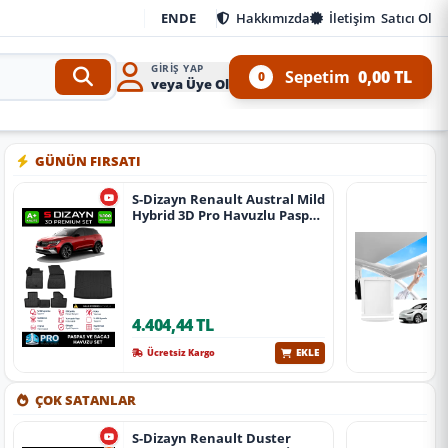
EN
DE
Hakkımızda
İletişim
Satıcı Ol
GIRIŞ YAP
Sepetim
0,00 TL
0
veya Üye Ol
 Kit ve 4x4 Ürünleri
•
Aracınıza özel oto aksesuar, body kit, tuning, SUV, pickup ve off
GÜNÜN FIRSATI
S-Dizayn Renault Austral Mild
Hybrid 3D Pro Havuzlu Paspas
Ve Bagaj Havuzu Seti (2'Li Set)
2023 Üzeri A+ Kalite
4.404,44 TL
EKLE
Ücretsiz Kargo
ÇOK SATANLAR
S-Dizayn Renault Duster