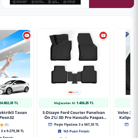
24.922,33 TL
1.426,25 TL
Mağazadan Al:
Mağ
ektrikli Tavan
S-Dizayn Ford Courier Panelvan
Volvo Xc9
 Peon32
Ön 2'Li 3D Pro Havuzlu Paspas
Kaliper K
2014-2024 A+ Kalite
(1)
Peşin Fiyatına 3 x 567,35 TL
Peşin
3 x 9.279,38 TL
%5 Puan Fırsatı
 Fırsatı