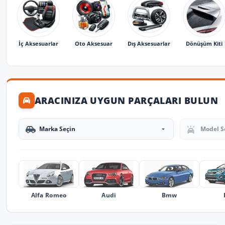
İç Aksesuarlar
Oto Aksesuar
Dış Aksesuarlar
Dönüşüm Kiti
ARACINIZA UYGUN PARÇALARI BULUN
Marka Seçin
Model Seçin
Alfa Romeo
Audi
Bmw