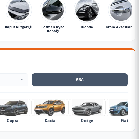
Kaput Rüzgarlığı
Batman Ayna
Branda
Krom Aksesuarlar
Kapağı
ARA
Cupra
Dacia
Dodge
Fiat