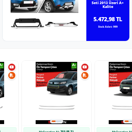
Seti 2013 Üzeri A+
Kalite
5.472,98 TL
Stok Adet: 999
L
713,55 TL
Mağazadan Al:
Mağazadan Al