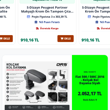
Krom Ön
S-Dizayn Peugeot Partner
S-Dizayn Peugeot 
alite
Makyajlı Krom Ön Tampon Çıtası
Krom Ön Tampon
2 Prç 2023 Üzeri A+ Kalite
2024 Üzeri 
48 TL
Peşin Fiyatına 3 x 303,39 TL
Peşin Fiyatına
%5 Puan Fırsatı
%5 Puan
Ücretsiz Kargo
Ücretsi
EKLE
EKLE
910,16 TL
910,16 TL
DRS-109971
Fiat 500 / 500C 2016
- Kolçak Kol
Dayama Siyah
2.052,17 TL
Stok Adet: 9