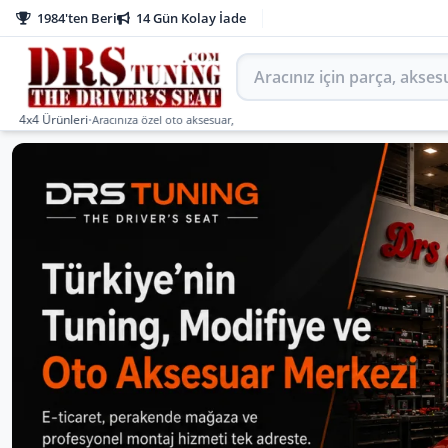
1984'ten Beri
14 Gün Kolay İade
Aracınız için parça arayın
Ürünleri
•
Aracınıza özel oto aksesuar, body kit, tuning, SUV, pickup ve off-road ürünler