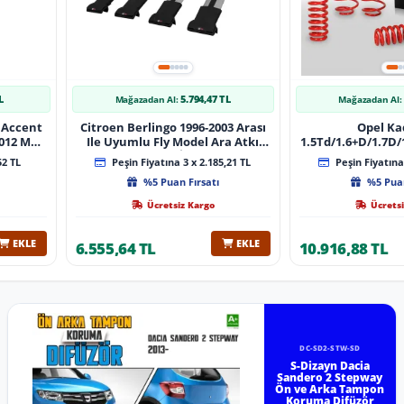
L
5.794,47 TL
Mağazadan Al:
Mağazadan Al:
 Accent
Citroen Berlingo 1996-2003 Arası
Opel Ka
 Muz
Ile Uyumlu Fly Model Ara Atkı
1.5Td/1.6+D/1.7D/1
lı
Tavan Barı Gri̇ 4 Adet Bar
08/1991 40Mm 
52 TL
Peşin Fiyatına 3 x 2.185,21 TL
Peşin Fiyatına 
%5 Puan Fırsatı
%5 Puan
Ücretsiz Kargo
Ücretsi
EKLE
EKLE
6.555,64 TL
10.916,88 TL
DC-SD2-STW-SD
S-Dizayn Dacia
Sandero 2 Stepway
Ön ve Arka Tampon
Koruma Difüzör