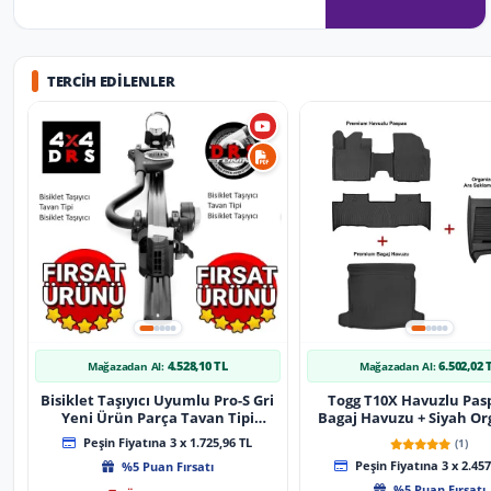
TERCIH EDILENLER
4.528,10 TL
6.502,02 
Mağazadan Al:
Mağazadan Al:
Bisiklet Taşıyıcı Uyumlu Pro-S Gri
Togg T10X Havuzlu Pas
Yeni Ürün Parça Tavan Tipi
Bagaj Havuzu + Siyah Or
Bisiklet Taşıyıcı
Peşin Fiyatına 3 x 1.725,96 TL
(1)
%5 Puan Fırsatı
Peşin Fiyatına 3 x 2.457
%5 Puan Fırsatı