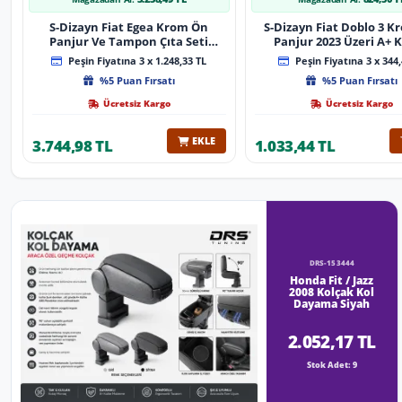
S-Dizayn Fiat Egea Krom Ön
S-Dizayn Fiat Doblo 3 
Panjur Ve Tampon Çıta Seti
Panjur 2023 Üzeri A+ K
Diamond Model 22 Prç. 2020
Peşin Fiyatına 3 x 1.248,33 TL
Peşin Fiyatına 3 x 344,
Üzeri (Parlak Krom)
%5 Puan Fırsatı
%5 Puan Fırsatı
Ücretsiz Kargo
Ücretsiz Kargo
EKLE
3.744,98 TL
1.033,44 TL
DRS-153444
Honda Fit / Jazz
2008 Kolçak Kol
Dayama Siyah
2.052,17 TL
Stok Adet: 9