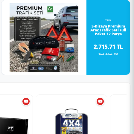
TRFK
S-Dizayn Premium
Araç Trafik Seti Full
Paket 12 Parça
2.715,71 TL
Stok Adet: 999