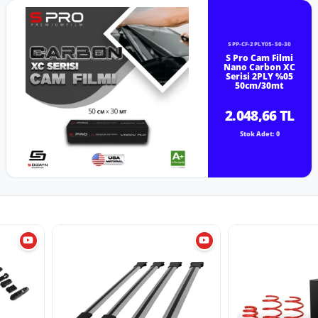
SPP-CF-2PLY05-50-30
S Pro Cam Filmi
Nano Carbon XC
Serisi 2PLY %05
50cm/30mt
2.048,66 TL
Stok Adet: 0