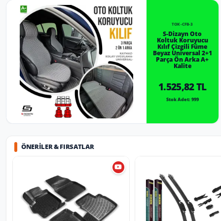
TOK-CFB-3
S-Dizayn Oto
Koltuk Koruyucu
Kılıf Çizgili Füme
Beyaz Universal 2+1
Parça Ön Arka A+
Kalite
1.525,82 TL
Stok Adet: 999
ÖNERILER & FIRSATLAR