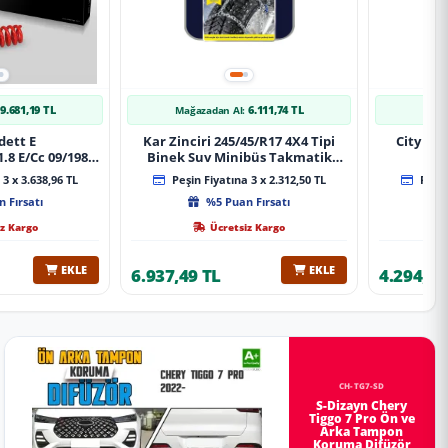
9.681,19 TL
6.111,74 TL
Mağazadan Al:
Mağa
dett E
Kar Zinciri 245/45/R17 4X4 Tipi
City 20
.8 E/Cc 09/1984-
Binek Suv Minibüs Takmatik
Xt Spor Yay
Kolay Montaj
3 x 3.638,96 TL
Peşin Fiyatına 3 x 2.312,50 TL
Peşin
 Fırsatı
%5 Puan Fırsatı
z Kargo
Ücretsiz Kargo
EKLE
EKLE
6.937,49 TL
4.294,78
CH-TG7-SD
S-Dizayn Chery
Tiggo 7 Pro Ön ve
Arka Tampon
Koruma Difüzör