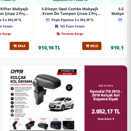
Rifter Makyajlı
S-Dizayn Opel Combo Makyajlı
S-Diza
 Çıtası 2 Prç
Krom Ön Tampon Çıtası 2 Prç
Makyajlı 
A+ Kalite
2023 Üzeri A+ Kalite
2 Prç 
 3 x 303,39 TL
Peşin Fiyatına 3 x 303,39 TL
Peşin
 Fırsatı
%5 Puan Fırsatı
z Kargo
Ücretsiz Kargo
EKLE
EKLE
910,16 TL
910,16 T
DRS-614473
Hyundai İ10 2013 -
2018 Kolçak Kol
Dayama Siyah
2.052,17 TL
Stok Adet: 9