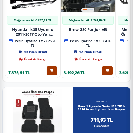
6.732,91 TL
2.741,04 TL
Mağazadan Al:
Mağazadan Al:
Mağaz
Hyundai İx35 Uyumlu
Bmw G20 Panjur M3
Merce
2011-2017 Oto Yan
Ön Pa
Basamak Koruma Side
Piano
Peşin Fiyatına 3 x 2.625,20
Peşin Fiyatına 3 x 1.064,09
Peşin
Step Bmw Style
TL
TL
%5 Puan Fırsatı
%5 Puan Fırsatı
Ücretsiz Kargo
Ücretsiz Kargo
7.875,61 TL
3.192,26 TL
3.628,8
RZL01572
Bmw 5 Uyumlu Serisi F10 2013-
2016 Araca Uyumlu Halı Paspas
711,93 TL
Stok Adet: 9