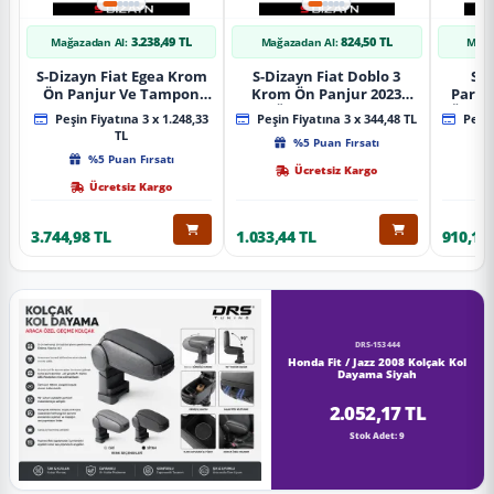
3.238,49 TL
824,50 TL
Mağazadan Al:
Mağazadan Al:
Mağa
S-Dizayn Fiat Egea Krom
S-Dizayn Fiat Doblo 3
S-D
Ön Panjur Ve Tampon
Krom Ön Panjur 2023
Partn
Çıta Seti Diamond Model
Üzeri A+ Kalite
Ön Ta
Peşin Fiyatına 3 x 1.248,33
Peşin Fiyatına 3 x 344,48 TL
Peşin
22 Prç. 2020 Üzeri (Parlak
2023
TL
%5 Puan Fırsatı
Krom)
%5 Puan Fırsatı
Ücretsiz Kargo
Ücretsiz Kargo
3.744,98 TL
1.033,44 TL
910,16 
DRS-153444
Honda Fit / Jazz 2008 Kolçak Kol
Dayama Siyah
2.052,17 TL
Stok Adet: 9