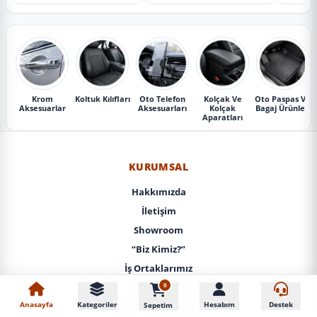
Krom
Koltuk Kılıfları
Oto Telefon
Kolçak Ve
Oto Paspas Ve
Aksesuarlar
Aksesuarları
Kolçak
Bagaj Ürünleri
Aparatları
KURUMSAL
Hakkımızda
İletişim
Showroom
“Biz Kimiz?”
İş Ortaklarımız
0
KVKK / Gizlilik
Anasayfa
Kategoriler
Hesabım
Destek
Sepetim
Mesafeli Satış Sözleşmesi