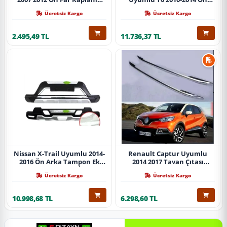
Abs Krom Parça
Koruma Demiri Paslanmaz
Ücretsiz Kargo
Ücretsiz Kargo
Çelik Krom
2.495,49 TL
11.736,37 TL
Nissan X-Trail Uyumlu 2014-
Renault Captur Uyumlu
2016 Ön Arka Tampon Ek
2014 2017 Tavan Çıtası
Koruma Difüzör İthal
Gümüş Parça
Ücretsiz Kargo
Ücretsiz Kargo
10.998,68 TL
6.298,60 TL