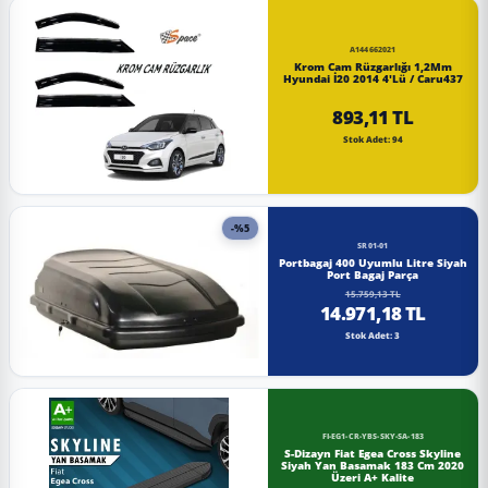
A144662021
Krom Cam Rüzgarlığı 1,2Mm
Hyundai İ20 2014 4'Lü / Caru437
893,11 TL
Stok Adet: 94
-%5
SR01-01
Portbagaj 400 Uyumlu Litre Siyah
Port Bagaj Parça
15.759,13 TL
14.971,18 TL
Stok Adet: 3
FI-EG1-CR-YBS-SKY-SA-183
S-Dizayn Fiat Egea Cross Skyline
Siyah Yan Basamak 183 Cm 2020
Üzeri A+ Kalite