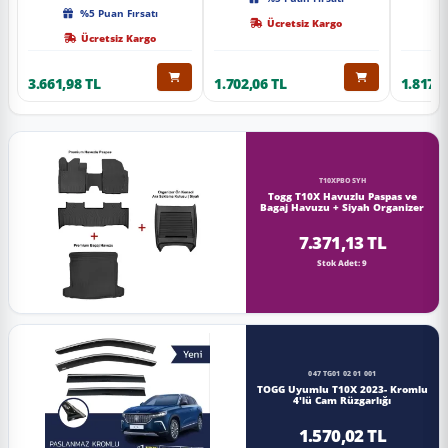
Kalite
%5 Puan Fırsatı
Ücretsiz Kargo
Ücretsiz Kargo
3.661,98 TL
1.702,06 TL
1.817,0
T10XPBOSYH
Togg T10X Havuzlu Paspas ve
Bagaj Havuzu + Siyah Organizer
7.371,13 TL
Stok Adet: 9
047 TG01 02 01 001
TOGG Uyumlu T10X 2023- Kromlu
4'lü Cam Rüzgarlığı
1.570,02 TL