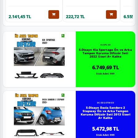
2.141,45 TL
222,72 TL
6.555,6
KI-SP5-SD
S-Dizayn Kia Sportage Ön ve Arka
Tampon Koruma Difüzör Seti
2022 Üzeri A+ Kalite
6.749,69 TL
Stok Adet: 999
DC-SD2-STW-SD
S-Dizayn Dacia Sandero 2
Stepway Ön ve Arka Tampon
Koruma Difüzör Seti 2013 Üzeri
A+ Kalite
5.472,98 TL
Stok Adet: 999