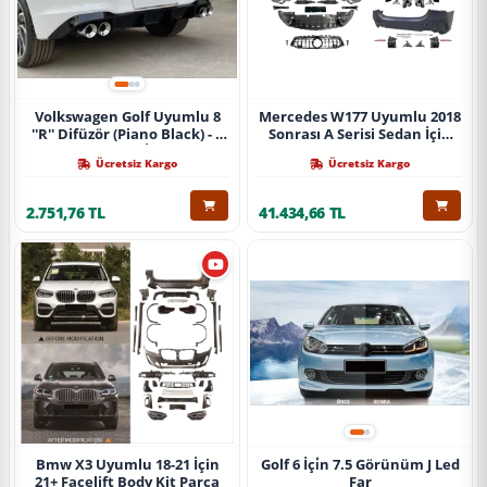
Volkswagen Golf Uyumlu 8
Mercedes W177 Uyumlu 2018
''R'' Difüzör (Piano Black) - 4
Sonrası A Serisi Sedan İçin
Egzoz (Life Style İmpression
A45 Body Kit (Arka
Ücretsiz Kargo
Ücretsiz Kargo
Paket İçin)
Tamponlu Set)
2.751,76 TL
41.434,66 TL
Bmw X3 Uyumlu 18-21 İçin
Golf 6 İçi̇n 7.5 Görünüm J Led
21+ Facelift Body Kit Parça
Far