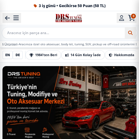
1984'ten beri Türkiye’nin en büyük oto aksesuar ve tuning
0
Mobil Arama
Aracınıza özel oto aksesuar, body kit, tuning, SUV, pickup ve off-road ürünlerini DRS Tuning’de
EN
DE
1984'ten Beri
14 Gün Kolay İade
Hakkımızda