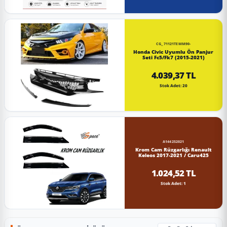
CG_71121TEMM90-
Honda Civic Uyumlu Ön Panjur
Seti Fc5/Fk7 (2015-2021)
4.039,37 TL
Stok Adet: 20
A144252021
Krom Cam Rüzgarlığı Renault
Keleos 2017-2021 / Caru425
1.024,52 TL
Stok Adet: 1