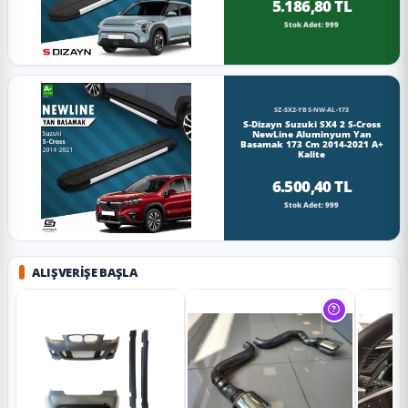
5.186,80 TL
Stok Adet: 999
SZ-SX2-YBS-NW-AL-173
S-Dizayn Suzuki SX4 2 S-Cross
NewLine Aluminyum Yan
Basamak 173 Cm 2014-2021 A+
Kalite
6.500,40 TL
Stok Adet: 999
ALIŞVERIŞE BAŞLA