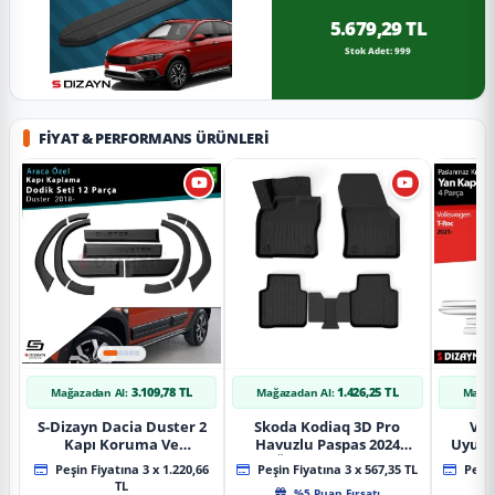
5.679,29 TL
Stok Adet: 999
FIYAT & PERFORMANS ÜRÜNLERI
3.109,78 TL
1.426,25 TL
Mağazadan Al:
Mağazadan Al:
Mağaz
S-Dizayn Dacia Duster 2
Skoda Kodiaq 3D Pro
Vol
Kapı Koruma Ve
Havuzlu Paspas 2024
Uyuml
Çamurluk Kaplaması
Üzeri A+ Kalite
Yan Ka
Peşin Fiyatına 3 x 1.220,66
Peşin Fiyatına 3 x 567,35 TL
Peşin
Dodik Seti 2018 Üzeri A+
20
TL
%5 Puan Fırsatı