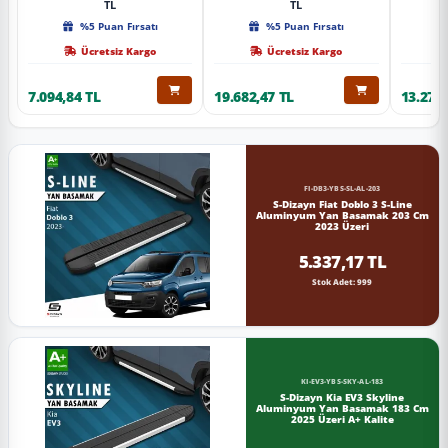
TL
TL
%5 Puan Fırsatı
%5 Puan Fırsatı
Ücretsiz Kargo
Ücretsiz Kargo
7.094,84 TL
19.682,47 TL
13.274,
FI-DB3-YBS-SL-AL-203
S-Dizayn Fiat Doblo 3 S-Line
Aluminyum Yan Basamak 203 Cm
2023 Üzeri
5.337,17 TL
Stok Adet: 999
KI-EV3-YBS-SKY-AL-183
S-Dizayn Kia EV3 Skyline
Aluminyum Yan Basamak 183 Cm
2025 Üzeri A+ Kalite