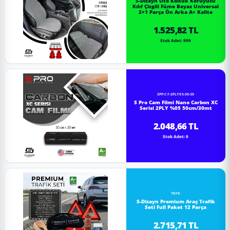
S-Dizayn Oto Koltuk Koruyucu
Kılıf Çizgili Füme Beyaz Universal
2+1 Parça Ön Arka A+ Kalite
1.525,82 TL
Stok Adet: 999
SPP-CF-2PLY05-50-30
S Pro Cam Filmi Nano Carbon XC
Serisi 2PLY %05 50cm/30mt
2.048,66 TL
Stok Adet: 0
TRFK
S-Dizayn Premium Araç Trafik
Seti Full Paket 12 Parça
2.715,71 TL