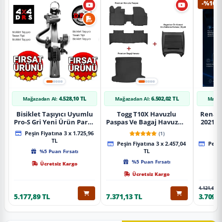
-%10
4.528,10 TL
6.502,02 TL
Mağazadan Al:
Mağazadan Al:
Mağaz
Bisiklet Taşıyıcı Uyumlu
Togg T10X Havuzlu
Renaul
Pro-S Gri Yeni Ürün Parça
Paspas Ve Bagaj Havuzu +
2021 S
Tavan Tipi Bisiklet
Siyah Organizer
Karbo
Peşin Fiyatına 3 x 1.725,96
(1)
Taşıyıcı
TL
Peşin Fiyatına 3 x 2.457,04
Peşin
%5 Puan Fırsatı
TL
%5 Puan Fırsatı
Ücretsiz Kargo
Ücretsiz Kargo
4.121,65 T
5.177,89 TL
7.371,13 TL
3.709,4