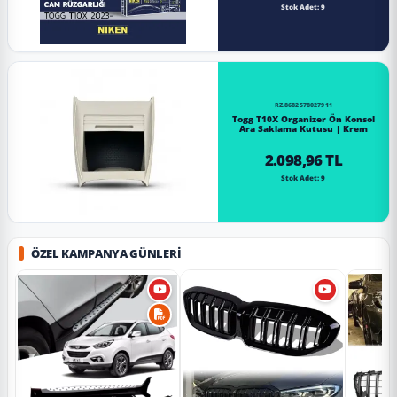
Stok Adet: 9
RZ.8682578027911
Togg T10X Organizer Ön Konsol
Ara Saklama Kutusu | Krem
2.098,96 TL
Stok Adet: 9
ÖZEL KAMPANYA GÜNLERI