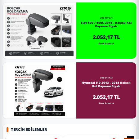
DRS-109971
Fiat 500 / 500C 2016 - Kolçak Kol
Dayama Siyah
2.052,17 TL
Stok Adet: 9
DRS-614473
Hyundai İ10 2013 - 2018 Kolçak
Kol Dayama Siyah
2.052,17 TL
Stok Adet: 9
TERCIH EDILENLER