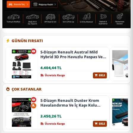
GÜNÜN FIRSATI
S-Dizayn Renault Austral Mild
Hybrid 3D Pro Havuzlu Paspas Ve
Bagaj Havuzu Seti (2'Li Set) 2023
Üzeri A+ Kalite
4.404,44 TL
Ücretsiz Kargo
EKLE
ÇOK SATANLAR
S-Dizayn Renault Duster Krom
Havalandırma Ve İç Kapı Kolu
Çerçevesi 7 Prç. 2024 Üzeri (Parlak
Krom) A+ Kalite
3.450,26 TL
Ücretsiz Kargo
EKLE