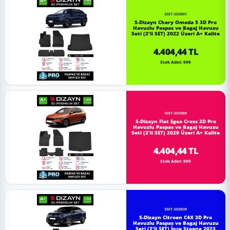
3SET-SDZ001
S-Dizayn Chery Omoda 5 3D Pro
Havuzlu Paspas ve Bagaj Havuzu
Seti (2'li SET) 2022 Üzeri A+ Kalite
4.404,44 TL
Stok Adet: 999
3SET-SDZ089
S-Dizayn Fiat Egea Cross 3D Pro
Havuzlu Paspas ve Bagaj Havuzu
Seti (2'li SET) 2020 Üzeri A+ Kalite
4.404,44 TL
Stok Adet: 999
3SET-SDZ039
S-Dizayn Citroen C4X 3D Pro
Havuzlu Paspas ve Bagaj Havuzu
Seti (2'li SET) İnce Stepne 2023