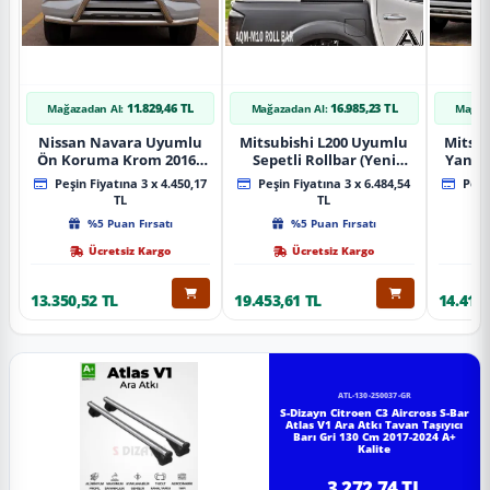
11.829,46 TL
16.985,23 TL
Mağazadan Al:
Mağazadan Al:
Mağaz
Nissan Navara Uyumlu
Mitsubishi L200 Uyumlu
Mitsub
Ön Koruma Krom 2016+
Sepetli Rollbar (Yeni
Yan B
Pst14 Parça
Nesil Sepetli Roll Bar
A
Peşin Fiyatına 3 x 4.450,17
Peşin Fiyatına 3 x 6.484,54
Peşin
Aqm-M10)
TL
TL
%5 Puan Fırsatı
%5 Puan Fırsatı
Ücretsiz Kargo
Ücretsiz Kargo
13.350,52 TL
19.453,61 TL
14.418,
ATL-130-250037-GR
S-Dizayn Citroen C3 Aircross S-Bar
Atlas V1 Ara Atkı Tavan Taşıyıcı
Barı Gri 130 Cm 2017-2024 A+
Kalite
3.272,74 TL