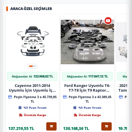
ARACA ÖZEL SEÇIMLER
122.068,02 TL
117.047,12 TL
Mağazadan Al:
Mağazadan Al:
Mağaz
Cayenne 2011-2014
Ford Ranger Uyumlu T6-
2021+ 
Uyumlu İçin Uyumlu İçin
T7-T8 İçin T9 Raptor
Tampo
2019+ Bagaj Facelift
Dönüşüm (Ön Arka Full)
Peşin Fiyatına 3 x 45.739,85
Peşin Fiyatına 3 x 43.389,45
Peşin
Parça
Parça
TL
TL
%5 Puan Fırsatı
%5 Puan Fırsatı
Ücretsiz Kargo
Ücretsiz Kargo
137.219,55 TL
130.168,36 TL
19.797,