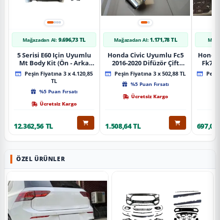
9.696,73 TL
1.171,78 TL
Mağazadan Al:
Mağazadan Al:
Mağa
5 Serisi E60 Için Uyumlu
Honda Civic Uyumlu Fc5
Honda 
Mt Body Kit (Ön - Arka
2016-2020 Difüzör Çift
Fk7 2
Tampon -Marspiyel )
Çıkış İçin Egzoz Seti
Pad
Peşin Fiyatına 3 x 4.120,85
Peşin Fiyatına 3 x 502,88 TL
Peşin
TL
%5 Puan Fırsatı
%5 Puan Fırsatı
Ücretsiz Kargo
Ücretsiz Kargo
12.362,56 TL
1.508,64 TL
697,09 
ÖZEL ÜRÜNLER