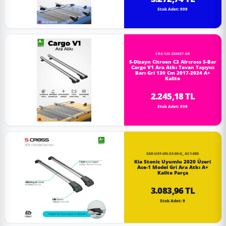
Stok Adet: 999
CRG-130-250037-GR
S-Dizayn Citroen C3 Aircross S-Bar
Cargo V1 Ara Atkı Tavan Taşıyıcı
Barı Gri 130 Cm 2017-2024 A+
Kalite
2.245,18 TL
Stok Adet: 999
SAR-U01-UN-35-00-G_AC1-089
Kia Stonic Uyumlu 2020 Üzeri
Ace-1 Model Gri Ara Atkı A+
Kalite Parça
3.083,96 TL
Stok Adet: 9