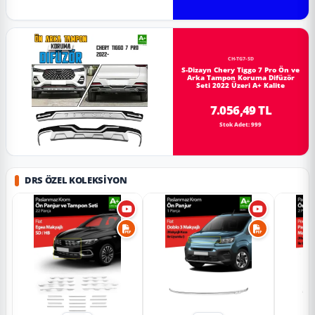
CH-TG7-SD
S-Dizayn Chery Tiggo 7 Pro Ön ve
Arka Tampon Koruma Difüzör
Seti 2022 Üzeri A+ Kalite
7.056,49 TL
Stok Adet: 999
DRS ÖZEL KOLEKSIYON