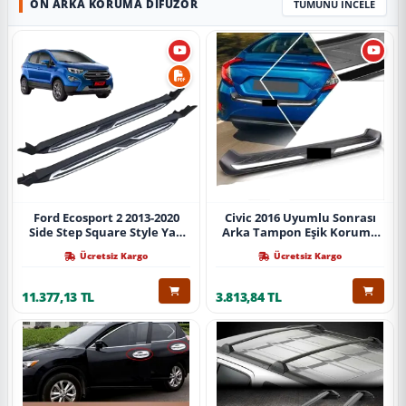
ÖN ARKA KORUMA DIFÜZÖR
TÜMÜNÜ İNCELE
Ford Ecosport 2 2013-2020
Civic 2016 Uyumlu Sonrası
Side Step Square Style Yan
Arka Tampon Eşik Koruma
Basamak (İthal)
Abs (Yazısız) Parça
Ücretsiz Kargo
Ücretsiz Kargo
11.377,13 TL
3.813,84 TL