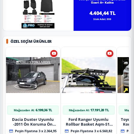
Üzeri A+ Kalite
4.404,44 TL
Stok Adet: 999
ÖZEL SEÇIM ÜRÜNLER
6.199,36 TL
17.191,20 TL
Mağazadan Al:
Mağazadan Al:
Mağaz
Dacia Duster Uyumlu
Ford Ranger Uyumlu
Toyot
-2011 Ön Koruma Ön
Rollbar Basket Aqm-S10
Koru
Tekli Koruma
2015+ Uyumlu
Chrom
Peşin Fiyatına 3 x 2.364,95
Peşin Fiyatına 3 x 6.560,82
Peşin