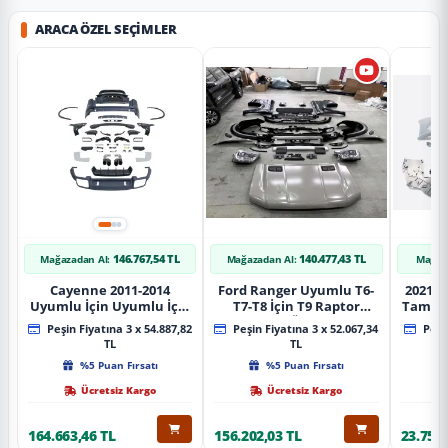
ARACA ÖZEL SEÇIMLER
146.767,54 TL
140.477,43 TL
Mağazadan Al:
Mağazadan Al:
Mağaz
Cayenne 2011-2014
Ford Ranger Uyumlu T6-
2021+ 
Uyumlu İçin Uyumlu İçin
T7-T8 İçin T9 Raptor
Tampo
2019+ Bagaj Facelift
Dönüşüm (Ön Arka Full)
Peşin Fiyatına 3 x 54.887,82
Peşin Fiyatına 3 x 52.067,34
Peşin
Parça
Parça
TL
TL
%5 Puan Fırsatı
%5 Puan Fırsatı
Ücretsiz Kargo
Ücretsiz Kargo
164.663,46 TL
156.202,03 TL
23.757,