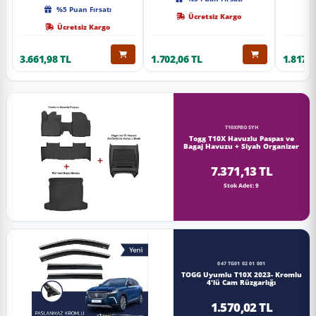
Kalite
%5 Puan Fırsatı
Ücretsiz Kargo
Ücretsiz Kargo
3.661,98 TL
1.702,06 TL
1.817,0
T10XPBOSYH
Togg T10X Havuzlu Paspas ve
Bagaj Havuzu + Siyah Organizer
7.371,13 TL
Stok Adet: 9
047 TG01 02 01 001
TOGG Uyumlu T10X 2023- Kromlu
4'lü Cam Rüzgarlığı
1.570,02 TL