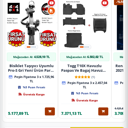
-%10
4.528,10 TL
6.502,02 TL
Mağazadan Al:
Mağazadan Al:
Mağaz
Bisiklet Taşıyıcı Uyumlu
Togg T10X Havuzlu
Renaul
Pro-S Gri Yeni Ürün Parça
Paspas Ve Bagaj Havuzu +
2021 S
Tavan Tipi Bisiklet
Siyah Organizer
Karbo
Peşin Fiyatına 3 x 1.725,96
(1)
Taşıyıcı
TL
Peşin Fiyatına 3 x 2.457,04
Peşin
%5 Puan Fırsatı
TL
%5 Puan Fırsatı
Ücretsiz Kargo
Ücretsiz Kargo
4.121,65 T
5.177,89 TL
7.371,13 TL
3.709,4