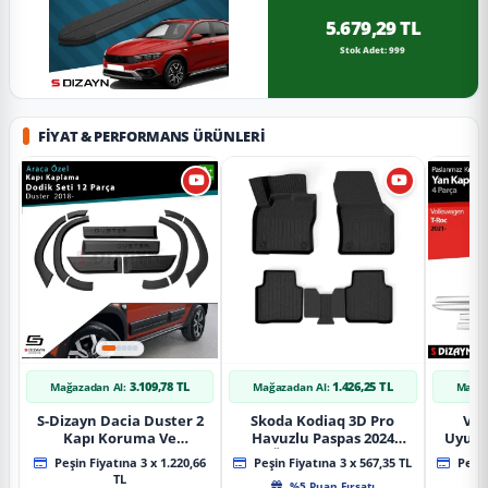
5.679,29 TL
Stok Adet: 999
FIYAT & PERFORMANS ÜRÜNLERI
3.109,78 TL
1.426,25 TL
Mağazadan Al:
Mağazadan Al:
Mağaz
S-Dizayn Dacia Duster 2
Skoda Kodiaq 3D Pro
Vol
Kapı Koruma Ve
Havuzlu Paspas 2024
Uyuml
Çamurluk Kaplaması
Üzeri A+ Kalite
Yan Ka
Peşin Fiyatına 3 x 1.220,66
Peşin Fiyatına 3 x 567,35 TL
Peşin
Dodik Seti 2018 Üzeri A+
20
TL
%5 Puan Fırsatı