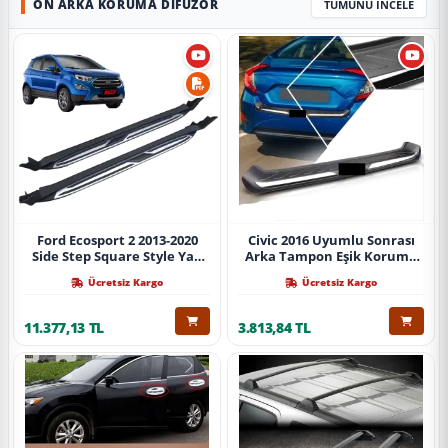
ÖN ARKA KORUMA DIFÜZÖR
TÜMÜNÜ İNCELE
Ford Ecosport 2 2013-2020
Civic 2016 Uyumlu Sonrası
Side Step Square Style Yan
Arka Tampon Eşik Koruma
Basamak (İthal)
Abs (Yazısız) Parça
Ücretsiz Kargo
Ücretsiz Kargo
11.377,13 TL
3.813,84 TL