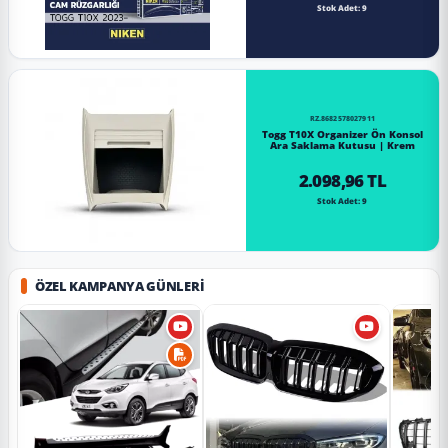
Stok Adet: 9
RZ.8682578027911
Togg T10X Organizer Ön Konsol
Ara Saklama Kutusu | Krem
2.098,96 TL
Stok Adet: 9
ÖZEL KAMPANYA GÜNLERI