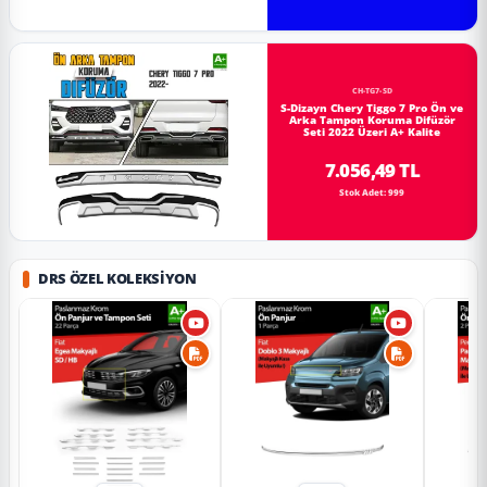
CH-TG7-SD
S-Dizayn Chery Tiggo 7 Pro Ön ve
Arka Tampon Koruma Difüzör
Seti 2022 Üzeri A+ Kalite
7.056,49 TL
Stok Adet: 999
DRS ÖZEL KOLEKSIYON