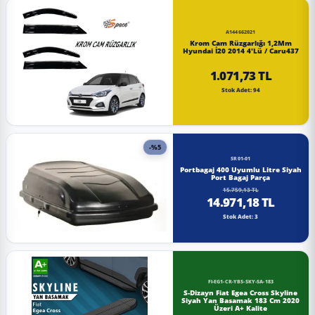
A144662021
Krom Cam Rüzgarlığı 1,2Mm
Hyundai İ20 2014 4'Lü / Caru437
1.071,73 TL
Stok Adet: 94
-%5
SR01-01
Portbagaj 400 Uyumlu Litre Siyah
Port Bagaj Parça
15.759,13 TL
14.971,18 TL
Stok Adet: 3
FI-EG1-CR-YBS-SKY-SA-183
S-Dizayn Fiat Egea Cross Skyline
Siyah Yan Basamak 183 Cm 2020
Üzeri A+ Kalite