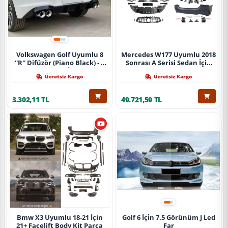
Volkswagen Golf Uyumlu 8
Mercedes W177 Uyumlu 2018
''R'' Difüzör (Piano Black) - 4
Sonrası A Serisi Sedan İçin
Egzoz (Life Style İmpression
A45 Body Kit (Arka
Ücretsiz Kargo
Ücretsiz Kargo
Paket İçin)
Tamponlu Set)
3.302,11 TL
49.721,59 TL
Bmw X3 Uyumlu 18-21 İçin
Golf 6 İçi̇n 7.5 Görünüm J Led
21+ Facelift Body Kit Parça
Far