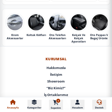
Krom
Koltuk Kılıfları
Oto Telefon
Kolçak Ve
Oto Paspas Ve
Aksesuarlar
Aksesuarları
Kolçak
Bagaj Ürünleri
Aparatları
KURUMSAL
Hakkımızda
İletişim
Showroom
“Biz Kimiz?”
İş Ortaklarımız
0
KVKK / Gizlilik
Anasayfa
Kategoriler
Hesabım
Destek
Sepetim
Mesafeli Satış Sözleşmesi