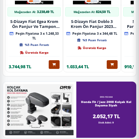
3.238,49 TL
824,50 TL
Mağazadan Al:
Mağazadan Al:
Mağa
S-Dizayn Fiat Egea Krom
S-Dizayn Fiat Doblo 3
S-D
Ön Panjur Ve Tampon
Krom Ön Panjur 2023
Partn
Çıta Seti Diamond Model
Üzeri A+ Kalite
Ön Ta
Peşin Fiyatına 3 x 1.248,33
Peşin Fiyatına 3 x 344,48 TL
Peşin
22 Prç. 2020 Üzeri (Parlak
2023
TL
%5 Puan Fırsatı
Krom)
%5 Puan Fırsatı
Ücretsiz Kargo
Ücretsiz Kargo
3.744,98 TL
1.033,44 TL
910,16 
DRS-153444
Honda Fit / Jazz 2008 Kolçak Kol
Dayama Siyah
2.052,17 TL
Stok Adet: 9