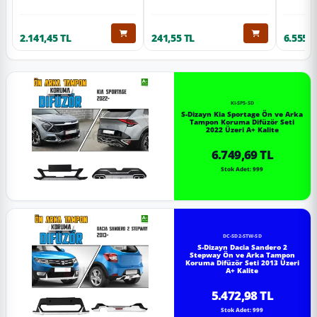
2.141,45 TL
241,55 TL
6.555,6
KI-SP5-SD
S-Dizayn Kia Sportage Ön ve Arka
Tampon Koruma Difüzör Seti
2022 Üzeri A+ Kalite
6.749,69 TL
Stok Adet: 999
DC-SD2-STW-SD
S-Dizayn Dacia Sandero 2
Stepway Ön ve Arka Tampon
Koruma Difüzör Seti 2013 Üzeri
A+ Kalite
5.472,98 TL
Stok Adet: 999