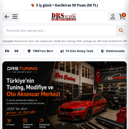
1984'ten beri Türkiye’nin en büyük oto aksesuar ve tuning
0
Mobil Arama
acınıza özel oto aksesuar, body kit, tuning, SUV, pickup ve off-road ürünlerini DRS Tuning’de m
EN
DE
1984'ten Beri
14 Gün Kolay İade
Hakkımızda