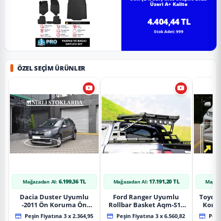
Üzeri A+ Kalite
4.404,44 TL
Stok Adet: 999
ÖZEL SEÇIM ÜRÜNLER
6.199,36 TL
17.191,20 TL
Mağazadan Al:
Mağazadan Al:
Mağaz
Dacia Duster Uyumlu
Ford Ranger Uyumlu
Toyot
-2011 Ön Koruma Ön
Rollbar Basket Aqm-S10
Koru
Tekli Koruma
2015+ Uyumlu
Chrom
Peşin Fiyatına 3 x 2.364,95
Peşin Fiyatına 3 x 6.560,82
Peşin