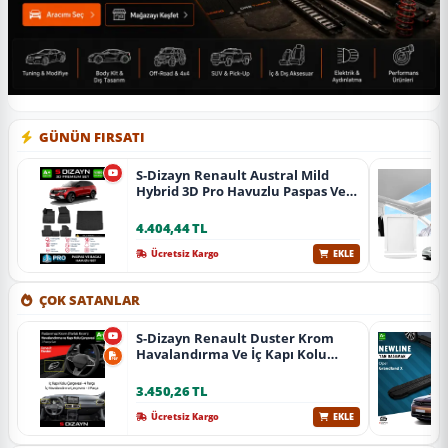
GÜNÜN FIRSATI
S-Dizayn Renault Austral Mild
Hybrid 3D Pro Havuzlu Paspas Ve
Bagaj Havuzu Seti (2'Li Set) 2023
Üzeri A+ Kalite
4.404,44 TL
Ücretsiz Kargo
EKLE
ÇOK SATANLAR
S-Dizayn Renault Duster Krom
Havalandırma Ve İç Kapı Kolu
Çerçevesi 7 Prç. 2024 Üzeri (Parlak
Krom) A+ Kalite
3.450,26 TL
Ücretsiz Kargo
EKLE