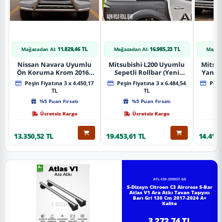
11.829,46 TL
16.985,23 TL
Mağazadan Al:
Mağazadan Al:
Mağaz
Nissan Navara Uyumlu
Mitsubishi L200 Uyumlu
Mitsub
Ön Koruma Krom 2016+
Sepetli Rollbar (Yeni
Yan B
Pst14 Parça
Nesil Sepetli Roll Bar
A
Peşin Fiyatına 3 x 4.450,17
Peşin Fiyatına 3 x 6.484,54
Peşin
Aqm-M10)
TL
TL
%5 Puan Fırsatı
%5 Puan Fırsatı
Ücretsiz Kargo
Ücretsiz Kargo
13.350,52 TL
19.453,61 TL
14.418,
ATL-130-250037-GR
S-Dizayn Citroen C3 Aircross S-Bar
Atlas V1 Ara Atkı Tavan Taşıyıcı
Barı Gri 130 Cm 2017-2024 A+
Kalite
3.272,74 TL