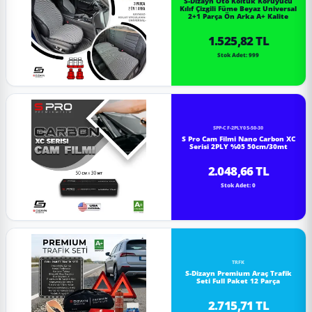
S-Dizayn Oto Koltuk Koruyucu
Kılıf Çizgili Füme Beyaz Universal
2+1 Parça Ön Arka A+ Kalite
1.525,82 TL
Stok Adet: 999
SPP-CF-2PLY05-50-30
S Pro Cam Filmi Nano Carbon XC
Serisi 2PLY %05 50cm/30mt
2.048,66 TL
Stok Adet: 0
TRFK
S-Dizayn Premium Araç Trafik
Seti Full Paket 12 Parça
2.715,71 TL