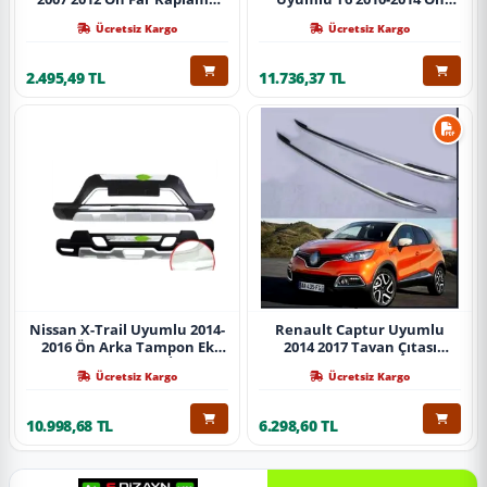
Abs Krom Parça
Koruma Demiri Paslanmaz
Ücretsiz Kargo
Ücretsiz Kargo
Çelik Krom
2.495,49 TL
11.736,37 TL
Nissan X-Trail Uyumlu 2014-
Renault Captur Uyumlu
2016 Ön Arka Tampon Ek
2014 2017 Tavan Çıtası
Koruma Difüzör İthal
Gümüş Parça
Ücretsiz Kargo
Ücretsiz Kargo
10.998,68 TL
6.298,60 TL