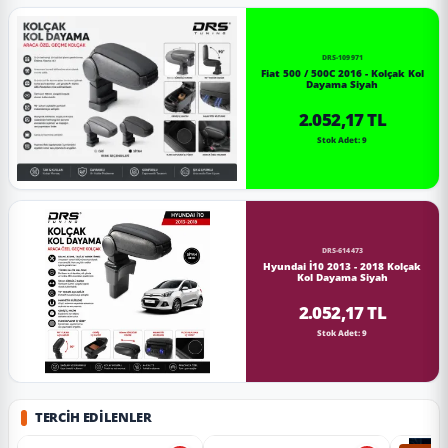
DRS-109971
Fiat 500 / 500C 2016 - Kolçak Kol
Dayama Siyah
2.052,17 TL
Stok Adet: 9
DRS-614473
Hyundai İ10 2013 - 2018 Kolçak
Kol Dayama Siyah
2.052,17 TL
Stok Adet: 9
TERCIH EDILENLER