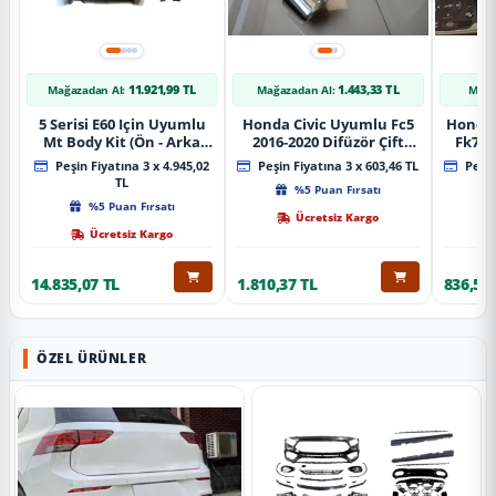
11.921,99 TL
1.443,33 TL
Mağazadan Al:
Mağazadan Al:
Mağa
5 Serisi E60 Için Uyumlu
Honda Civic Uyumlu Fc5
Honda 
Mt Body Kit (Ön - Arka
2016-2020 Difüzör Çift
Fk7 2
Tampon -Marspiyel )
Çıkış İçin Egzoz Seti
Pad
Peşin Fiyatına 3 x 4.945,02
Peşin Fiyatına 3 x 603,46 TL
Peşin
TL
%5 Puan Fırsatı
%5 Puan Fırsatı
Ücretsiz Kargo
Ücretsiz Kargo
14.835,07 TL
1.810,37 TL
836,51 
ÖZEL ÜRÜNLER