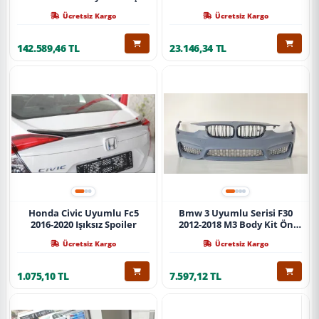
Ücretsiz Kargo
Ücretsiz Kargo
142.589,46 TL
23.146,34 TL
Honda Civic Uyumlu Fc5
Bmw 3 Uyumlu Serisi F30
2016-2020 Işıksız Spoiler
2012-2018 M3 Body Kit Ön
Tampon
Ücretsiz Kargo
Ücretsiz Kargo
1.075,10 TL
7.597,12 TL