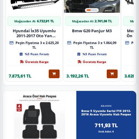
6.732,91 TL
2.741,04 TL
Mağazadan Al:
Mağazadan Al:
Mağaz
Hyundai İx35 Uyumlu
Bmw G20 Panjur M3
Merce
2011-2017 Oto Yan
Ön Pa
Basamak Koruma Side
Piano
Peşin Fiyatına 3 x 2.625,20
Peşin Fiyatına 3 x 1.064,09
Peşin
Step Bmw Style
TL
TL
%5 Puan Fırsatı
%5 Puan Fırsatı
Ücretsiz Kargo
Ücretsiz Kargo
7.875,61 TL
3.192,26 TL
3.628,8
RZL01572
Bmw 5 Uyumlu Serisi F10 2013-
2016 Araca Uyumlu Halı Paspas
711,93 TL
Stok Adet: 9