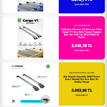
Stok Adet: 999
CRG-130-250037-GR
S-Dizayn Citroen C3 Aircross S-Bar
Cargo V1 Ara Atkı Tavan Taşıyıcı
Barı Gri 130 Cm 2017-2024 A+
Kalite
2.245,18 TL
Stok Adet: 999
SAR-U01-UN-35-00-G_AC1-089
Kia Stonic Uyumlu 2020 Üzeri
Ace-1 Model Gri Ara Atkı A+
Kalite Parça
3.083,96 TL
Stok Adet: 9