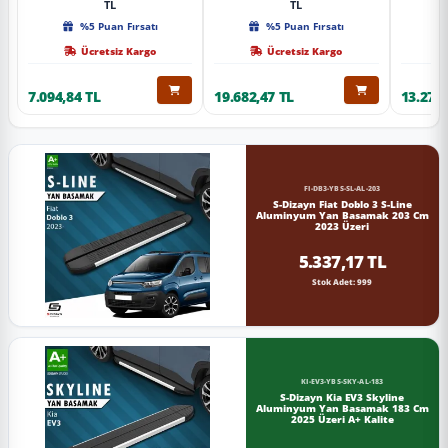
TL
TL
%5 Puan Fırsatı
%5 Puan Fırsatı
Ücretsiz Kargo
Ücretsiz Kargo
7.094,84 TL
19.682,47 TL
13.274,
FI-DB3-YBS-SL-AL-203
S-Dizayn Fiat Doblo 3 S-Line
Aluminyum Yan Basamak 203 Cm
2023 Üzeri
5.337,17 TL
Stok Adet: 999
KI-EV3-YBS-SKY-AL-183
S-Dizayn Kia EV3 Skyline
Aluminyum Yan Basamak 183 Cm
2025 Üzeri A+ Kalite