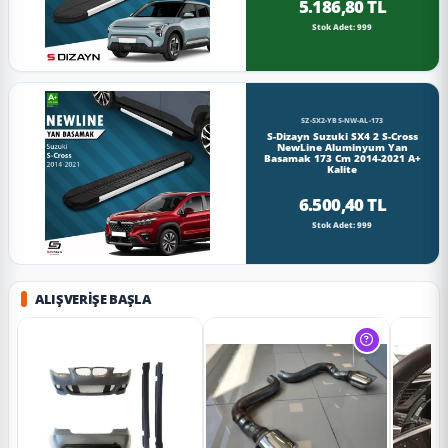
5.186,80 TL
Stok Adet: 999
SZ-SX2-YBS-NW-AL-173
S-Dizayn Suzuki SX4 2 S-Cross
NewLine Aluminyum Yan
Basamak 173 Cm 2014-2021 A+
Kalite
6.500,40 TL
Stok Adet: 999
ALIŞVERIŞE BAŞLA