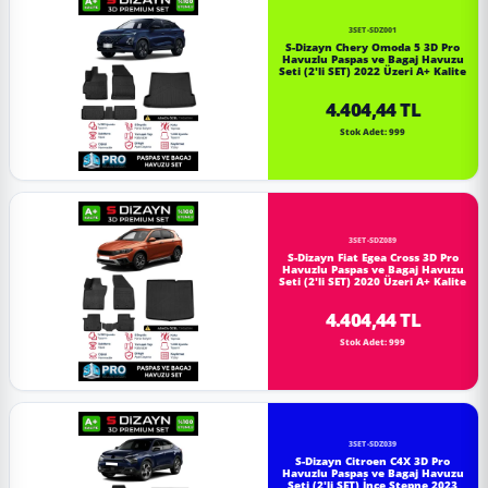
3SET-SDZ001
S-Dizayn Chery Omoda 5 3D Pro
Havuzlu Paspas ve Bagaj Havuzu
Seti (2'li SET) 2022 Üzeri A+ Kalite
4.404,44 TL
Stok Adet: 999
3SET-SDZ089
S-Dizayn Fiat Egea Cross 3D Pro
Havuzlu Paspas ve Bagaj Havuzu
Seti (2'li SET) 2020 Üzeri A+ Kalite
4.404,44 TL
Stok Adet: 999
3SET-SDZ039
S-Dizayn Citroen C4X 3D Pro
Havuzlu Paspas ve Bagaj Havuzu
Seti (2'li SET) İnce Stepne 2023