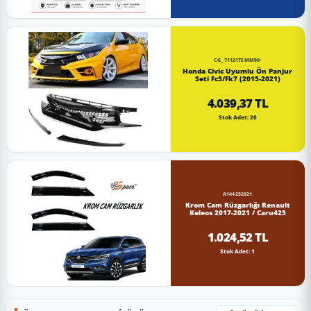
CG_71121TEMM90-
Honda Civic Uyumlu Ön Panjur
Seti Fc5/Fk7 (2015-2021)
4.039,37 TL
Stok Adet: 20
A144252021
Krom Cam Rüzgarlığı Renault
Keleos 2017-2021 / Caru425
1.024,52 TL
Stok Adet: 1