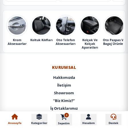
Krom
Koltuk Kılıfları
Oto Telefon
Kolçak Ve
Oto Paspas Ve
Aksesuarlar
Aksesuarları
Kolçak
Bagaj Ürünleri
Aparatları
KURUMSAL
Hakkımızda
İletişim
Showroom
“Biz Kimiz?”
İş Ortaklarımız
0
KVKK / Gizlilik
Anasayfa
Kategoriler
Hesabım
Destek
Sepetim
Mesafeli Satış Sözleşmesi