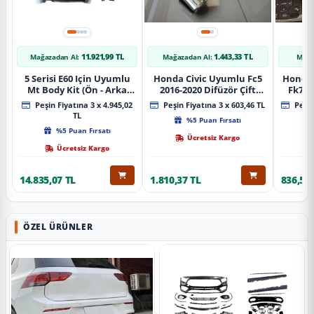
11.921,99 TL
1.443,33 TL
Mağazadan Al:
Mağazadan Al:
Mağa
5 Serisi E60 Için Uyumlu
Honda Civic Uyumlu Fc5
Honda 
Mt Body Kit (Ön - Arka
2016-2020 Difüzör Çift
Fk7 2
Tampon -Marspiyel )
Çıkış İçin Egzoz Seti
Pad
Peşin Fiyatına 3 x 4.945,02
Peşin Fiyatına 3 x 603,46 TL
Peşin
TL
%5 Puan Fırsatı
%5 Puan Fırsatı
Ücretsiz Kargo
Ücretsiz Kargo
14.835,07 TL
1.810,37 TL
836,51 
ÖZEL ÜRÜNLER