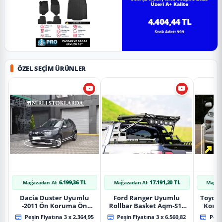
Üzeri A+ Kalite
4.404,44 TL
Stok Adet: 999
ÖZEL SEÇIM ÜRÜNLER
6.199,36 TL
17.191,20 TL
Mağazadan Al:
Mağazadan Al:
Mağaz
Dacia Duster Uyumlu
Ford Ranger Uyumlu
Toyot
-2011 Ön Koruma Ön
Rollbar Basket Aqm-S10
Koru
Tekli Koruma
2015+ Uyumlu
Chrom
Peşin Fiyatına 3 x 2.364,95
Peşin Fiyatına 3 x 6.560,82
Peşin