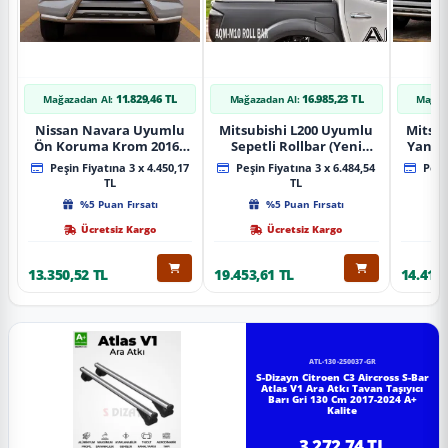
11.829,46 TL
16.985,23 TL
Mağazadan Al:
Mağazadan Al:
Mağaz
Nissan Navara Uyumlu
Mitsubishi L200 Uyumlu
Mitsub
Ön Koruma Krom 2016+
Sepetli Rollbar (Yeni
Yan B
Pst14 Parça
Nesil Sepetli Roll Bar
A
Peşin Fiyatına 3 x 4.450,17
Peşin Fiyatına 3 x 6.484,54
Peşin
Aqm-M10)
TL
TL
%5 Puan Fırsatı
%5 Puan Fırsatı
Ücretsiz Kargo
Ücretsiz Kargo
13.350,52 TL
19.453,61 TL
14.418,
ATL-130-250037-GR
S-Dizayn Citroen C3 Aircross S-Bar
Atlas V1 Ara Atkı Tavan Taşıyıcı
Barı Gri 130 Cm 2017-2024 A+
Kalite
3.272,74 TL