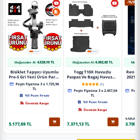
-%10
4.528,10 TL
6.502,02 TL
Mağazadan Al:
Mağazadan Al:
Mağaz
Bisiklet Taşıyıcı Uyumlu
Togg T10X Havuzlu
Renaul
Pro-S Gri Yeni Ürün Parça
Paspas Ve Bagaj Havuzu +
2021 S
Tavan Tipi Bisiklet
Siyah Organizer
Karbo
Peşin Fiyatına 3 x 1.725,96
(1)
Taşıyıcı
TL
Peşin Fiyatına 3 x 2.457,04
Peşin
%5 Puan Fırsatı
TL
%5 Puan Fırsatı
Ücretsiz Kargo
Ücretsiz Kargo
4.121,65 T
5.177,89 TL
7.371,13 TL
3.709,4