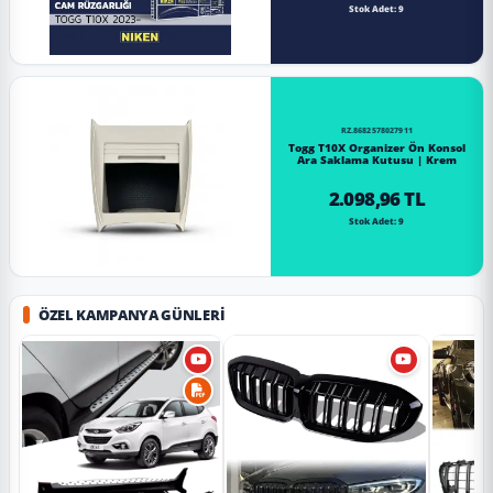
Stok Adet: 9
RZ.8682578027911
Togg T10X Organizer Ön Konsol
Ara Saklama Kutusu | Krem
2.098,96 TL
Stok Adet: 9
ÖZEL KAMPANYA GÜNLERI