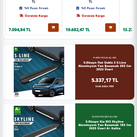
TL
TL
%5 Puan Fırsatı
%5 Puan Fırsatı
Ücretsiz Kargo
Ücretsiz Kargo
7.094,84 TL
19.682,47 TL
13.274,
FI-DB3-YBS-SL-AL-203
S-Dizayn Fiat Doblo 3 S-Line
Aluminyum Yan Basamak 203 Cm
2023 Üzeri
5.337,17 TL
Stok Adet: 999
KI-EV3-YBS-SKY-AL-183
S-Dizayn Kia EV3 Skyline
Aluminyum Yan Basamak 183 Cm
2025 Üzeri A+ Kalite