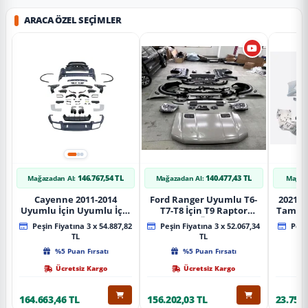
ARACA ÖZEL SEÇIMLER
146.767,54 TL
140.477,43 TL
Mağazadan Al:
Mağazadan Al:
Mağaz
Cayenne 2011-2014
Ford Ranger Uyumlu T6-
2021+ 
Uyumlu İçin Uyumlu İçin
T7-T8 İçin T9 Raptor
Tampo
2019+ Bagaj Facelift
Dönüşüm (Ön Arka Full)
Peşin Fiyatına 3 x 54.887,82
Peşin Fiyatına 3 x 52.067,34
Peşin
Parça
Parça
TL
TL
%5 Puan Fırsatı
%5 Puan Fırsatı
Ücretsiz Kargo
Ücretsiz Kargo
164.663,46 TL
156.202,03 TL
23.757,