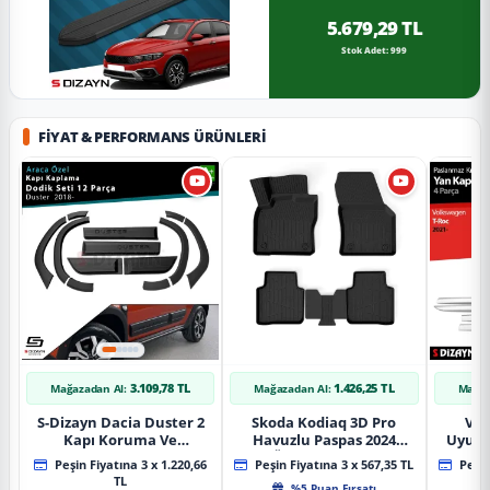
5.679,29 TL
Stok Adet: 999
FIYAT & PERFORMANS ÜRÜNLERI
3.109,78 TL
1.426,25 TL
Mağazadan Al:
Mağazadan Al:
Mağaz
S-Dizayn Dacia Duster 2
Skoda Kodiaq 3D Pro
Vol
Kapı Koruma Ve
Havuzlu Paspas 2024
Uyuml
Çamurluk Kaplaması
Üzeri A+ Kalite
Yan Ka
Peşin Fiyatına 3 x 1.220,66
Peşin Fiyatına 3 x 567,35 TL
Peşin
Dodik Seti 2018 Üzeri A+
20
TL
%5 Puan Fırsatı