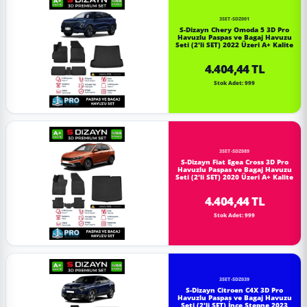
3SET-SDZ001
S-Dizayn Chery Omoda 5 3D Pro
Havuzlu Paspas ve Bagaj Havuzu
Seti (2'li SET) 2022 Üzeri A+ Kalite
4.404,44 TL
Stok Adet: 999
3SET-SDZ089
S-Dizayn Fiat Egea Cross 3D Pro
Havuzlu Paspas ve Bagaj Havuzu
Seti (2'li SET) 2020 Üzeri A+ Kalite
4.404,44 TL
Stok Adet: 999
3SET-SDZ039
S-Dizayn Citroen C4X 3D Pro
Havuzlu Paspas ve Bagaj Havuzu
Seti (2'li SET) İnce Stepne 2023