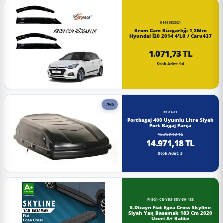
A144662021
Krom Cam Rüzgarlığı 1,2Mm
Hyundai İ20 2014 4'Lü / Caru437
1.071,73 TL
Stok Adet: 94
-%5
SR01-01
Portbagaj 400 Uyumlu Litre Siyah
Port Bagaj Parça
15.759,13 TL
14.971,18 TL
Stok Adet: 3
FI-EG1-CR-YBS-SKY-SA-183
S-Dizayn Fiat Egea Cross Skyline
Siyah Yan Basamak 183 Cm 2020
Üzeri A+ Kalite