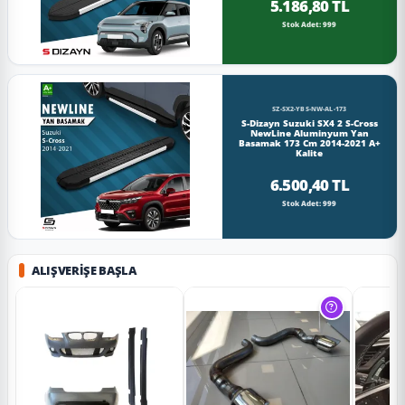
5.186,80 TL
Stok Adet: 999
SZ-SX2-YBS-NW-AL-173
S-Dizayn Suzuki SX4 2 S-Cross
NewLine Aluminyum Yan
Basamak 173 Cm 2014-2021 A+
Kalite
6.500,40 TL
Stok Adet: 999
ALIŞVERIŞE BAŞLA