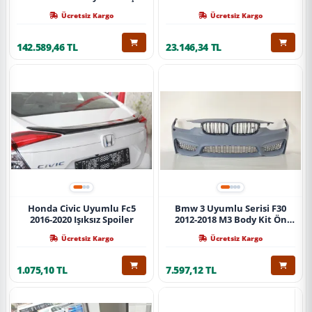
Ücretsiz Kargo
Ücretsiz Kargo
142.589,46 TL
23.146,34 TL
Honda Civic Uyumlu Fc5
Bmw 3 Uyumlu Serisi F30
2016-2020 Işıksız Spoiler
2012-2018 M3 Body Kit Ön
Tampon
Ücretsiz Kargo
Ücretsiz Kargo
1.075,10 TL
7.597,12 TL