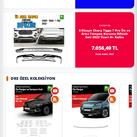
CH-TG7-SD
S-Dizayn Chery Tiggo 7 Pro Ön ve
Arka Tampon Koruma Difüzör
Seti 2022 Üzeri A+ Kalite
7.056,49 TL
Stok Adet: 999
DRS ÖZEL KOLEKSIYON