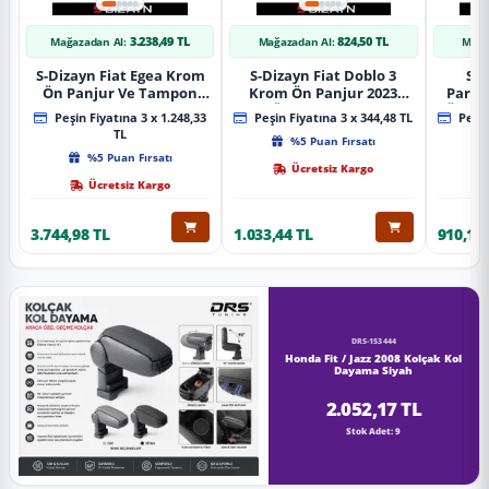
3.238,49 TL
824,50 TL
Mağazadan Al:
Mağazadan Al:
Mağa
S-Dizayn Fiat Egea Krom
S-Dizayn Fiat Doblo 3
S-D
Ön Panjur Ve Tampon
Krom Ön Panjur 2023
Partn
Çıta Seti Diamond Model
Üzeri A+ Kalite
Ön Ta
Peşin Fiyatına 3 x 1.248,33
Peşin Fiyatına 3 x 344,48 TL
Peşin
22 Prç. 2020 Üzeri (Parlak
2023
TL
%5 Puan Fırsatı
Krom)
%5 Puan Fırsatı
Ücretsiz Kargo
Ücretsiz Kargo
3.744,98 TL
1.033,44 TL
910,16 
DRS-153444
Honda Fit / Jazz 2008 Kolçak Kol
Dayama Siyah
2.052,17 TL
Stok Adet: 9