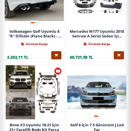
Volkswagen Golf Uyumlu 8
Mercedes W177 Uyumlu 2018
''R'' Difüzör (Piano Black) - 4
Sonrası A Serisi Sedan İçin
Egzoz (Life Style İmpression
A45 Body Kit (Arka
Ücretsiz Kargo
Ücretsiz Kargo
Paket İçin)
Tamponlu Set)
3.302,11 TL
49.721,59 TL
Bmw X3 Uyumlu 18-21 İçin
Golf 6 İçi̇n 7.5 Görünüm J Led
21+ Facelift Body Kit Parça
Far