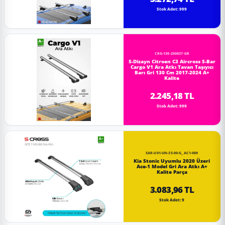
Stok Adet: 999
CRG-130-250037-GR
S-Dizayn Citroen C3 Aircross S-Bar
Cargo V1 Ara Atkı Tavan Taşıyıcı
Barı Gri 130 Cm 2017-2024 A+
Kalite
2.245,18 TL
Stok Adet: 999
SAR-U01-UN-35-00-G_AC1-089
Kia Stonic Uyumlu 2020 Üzeri
Ace-1 Model Gri Ara Atkı A+
Kalite Parça
3.083,96 TL
Stok Adet: 9