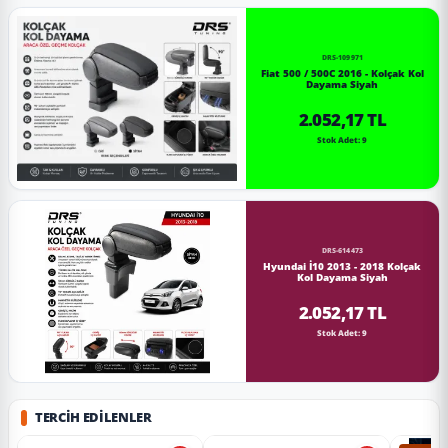
DRS-109971
Fiat 500 / 500C 2016 - Kolçak Kol
Dayama Siyah
2.052,17 TL
Stok Adet: 9
DRS-614473
Hyundai İ10 2013 - 2018 Kolçak
Kol Dayama Siyah
2.052,17 TL
Stok Adet: 9
TERCIH EDILENLER