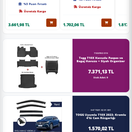
Kalite
%5 Puan Fırsatı
Ücretsiz Kargo
Ücretsiz Kargo
3.661,98 TL
1.702,06 TL
1.817,0
T10XPBOSYH
Togg T10X Havuzlu Paspas ve
Bagaj Havuzu + Siyah Organizer
7.371,13 TL
Stok Adet: 9
047 TG01 02 01 001
TOGG Uyumlu T10X 2023- Kromlu
4'lü Cam Rüzgarlığı
1.570,02 TL