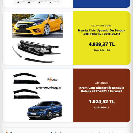
CG_71121TEMM90-
Honda Civic Uyumlu Ön Panjur
Seti Fc5/Fk7 (2015-2021)
4.039,37 TL
Stok Adet: 20
A144252021
Krom Cam Rüzgarlığı Renault
Keleos 2017-2021 / Caru425
1.024,52 TL
Stok Adet: 1