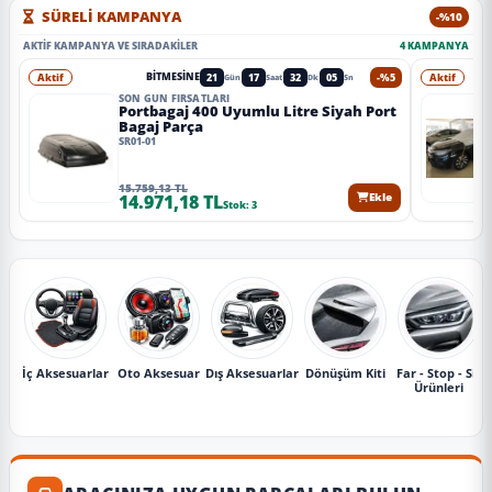
SÜRELİ KAMPANYA
-%10
AKTIF KAMPANYA VE SIRADAKILER
4 KAMPANYA
Aktif
21
17
32
03
-%5
Aktif
BITMESINE
Gün
Saat
Dk
Sn
SON GÜN FIRSATLARI
Portbagaj 400 Uyumlu Litre Siyah Port
Bagaj Parça
SR01-01
15.759,13 TL
14.971,18 TL
Ekle
Stok: 3
İç Aksesuarlar
Oto Aksesuar
Dış Aksesuarlar
Dönüşüm Kiti
Far - Stop - Sis
Ürünleri