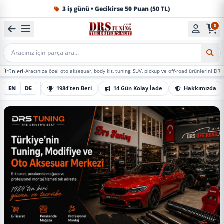
1984'ten beri Türkiye’nin en büyük oto aksesuar ve tuning
0
Mobil Arama
acınıza özel oto aksesuar, body kit, tuning, SUV, pickup ve off-road ürünlerini DRS Tuning’de m
EN
DE
1984'ten Beri
14 Gün Kolay İade
Hakkımızda