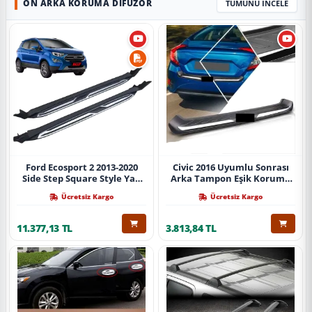
ÖN ARKA KORUMA DIFÜZÖR
TÜMÜNÜ İNCELE
Ford Ecosport 2 2013-2020
Civic 2016 Uyumlu Sonrası
Side Step Square Style Yan
Arka Tampon Eşik Koruma
Basamak (İthal)
Abs (Yazısız) Parça
Ücretsiz Kargo
Ücretsiz Kargo
11.377,13 TL
3.813,84 TL