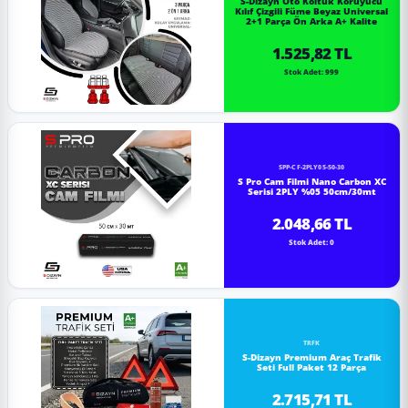
S-Dizayn Oto Koltuk Koruyucu
Kılıf Çizgili Füme Beyaz Universal
2+1 Parça Ön Arka A+ Kalite
1.525,82 TL
Stok Adet: 999
SPP-CF-2PLY05-50-30
S Pro Cam Filmi Nano Carbon XC
Serisi 2PLY %05 50cm/30mt
2.048,66 TL
Stok Adet: 0
TRFK
S-Dizayn Premium Araç Trafik
Seti Full Paket 12 Parça
2.715,71 TL