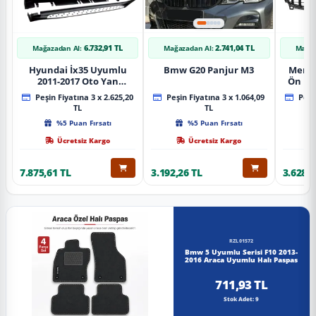
6.732,91 TL
2.741,04 TL
Mağazadan Al:
Mağazadan Al:
Mağaz
Hyundai İx35 Uyumlu
Bmw G20 Panjur M3
Merce
2011-2017 Oto Yan
Ön Pa
Basamak Koruma Side
Piano
Peşin Fiyatına 3 x 2.625,20
Peşin Fiyatına 3 x 1.064,09
Peşin
Step Bmw Style
TL
TL
%5 Puan Fırsatı
%5 Puan Fırsatı
Ücretsiz Kargo
Ücretsiz Kargo
7.875,61 TL
3.192,26 TL
3.628,8
RZL01572
Bmw 5 Uyumlu Serisi F10 2013-
2016 Araca Uyumlu Halı Paspas
711,93 TL
Stok Adet: 9