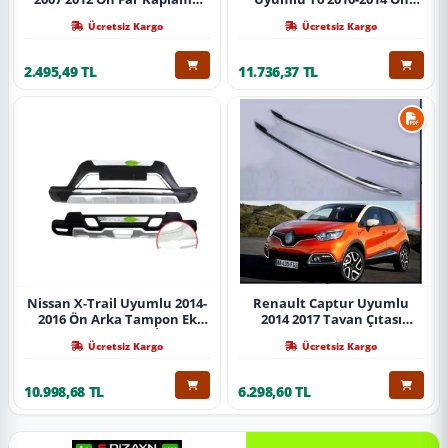
Abs Krom Parça
Koruma Demiri Paslanmaz
Ücretsiz Kargo
Ücretsiz Kargo
Çelik Krom
2.495,49 TL
11.736,37 TL
Nissan X-Trail Uyumlu 2014-
Renault Captur Uyumlu
2016 Ön Arka Tampon Ek
2014 2017 Tavan Çıtası
Koruma Difüzör İthal
Gümüş Parça
Ücretsiz Kargo
Ücretsiz Kargo
10.998,68 TL
6.298,60 TL