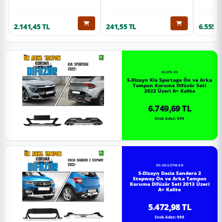
2.141,45 TL
241,55 TL
6.555,6
KI-SP5-SD
S-Dizayn Kia Sportage Ön ve Arka
Tampon Koruma Difüzör Seti
2022 Üzeri A+ Kalite
6.749,69 TL
Stok Adet: 999
DC-SD2-STW-SD
S-Dizayn Dacia Sandero 2
Stepway Ön ve Arka Tampon
Koruma Difüzör Seti 2013 Üzeri
A+ Kalite
5.472,98 TL
Stok Adet: 999