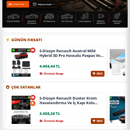
GÜNÜN FIRSATI
S-Dizayn Renault Austral Mild
Hybrid 3D Pro Havuzlu Paspas Ve
Bagaj Havuzu Seti (2'Li Set) 2023
Üzeri A+ Kalite
4.404,44 TL
Ücretsiz Kargo
EKLE
ÇOK SATANLAR
S-Dizayn Renault Duster Krom
Havalandırma Ve İç Kapı Kolu
Çerçevesi 7 Prç. 2024 Üzeri (Parlak
Krom) A+ Kalite
3.450,26 TL
Ücretsiz Kargo
EKLE