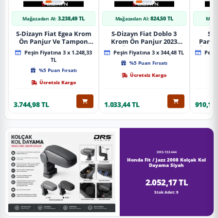
3.238,49 TL
824,50 TL
Mağazadan Al:
Mağazadan Al:
Mağa
S-Dizayn Fiat Egea Krom
S-Dizayn Fiat Doblo 3
S-D
Ön Panjur Ve Tampon
Krom Ön Panjur 2023
Partn
Çıta Seti Diamond Model
Üzeri A+ Kalite
Ön Ta
Peşin Fiyatına 3 x 1.248,33
Peşin Fiyatına 3 x 344,48 TL
Peşin
22 Prç. 2020 Üzeri (Parlak
2023
TL
%5 Puan Fırsatı
Krom)
%5 Puan Fırsatı
Ücretsiz Kargo
Ücretsiz Kargo
3.744,98 TL
1.033,44 TL
910,16 
DRS-153444
Honda Fit / Jazz 2008 Kolçak Kol
Dayama Siyah
2.052,17 TL
Stok Adet: 9