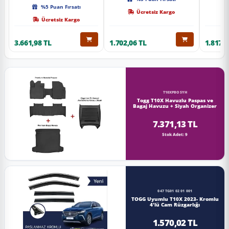
Kalite
%5 Puan Fırsatı
Ücretsiz Kargo
Ücretsiz Kargo
3.661,98 TL
1.702,06 TL
1.817,0
T10XPBOSYH
Togg T10X Havuzlu Paspas ve
Bagaj Havuzu + Siyah Organizer
7.371,13 TL
Stok Adet: 9
047 TG01 02 01 001
TOGG Uyumlu T10X 2023- Kromlu
4'lü Cam Rüzgarlığı
1.570,02 TL