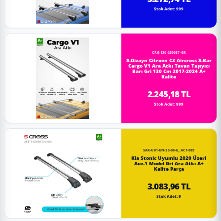
Stok Adet: 999
CRG-130-250037-GR
S-Dizayn Citroen C3 Aircross S-Bar
Cargo V1 Ara Atkı Tavan Taşıyıcı
Barı Gri 130 Cm 2017-2024 A+
Kalite
2.245,18 TL
Stok Adet: 999
SAR-U01-UN-35-00-G_AC1-089
Kia Stonic Uyumlu 2020 Üzeri
Ace-1 Model Gri Ara Atkı A+
Kalite Parça
3.083,96 TL
Stok Adet: 9