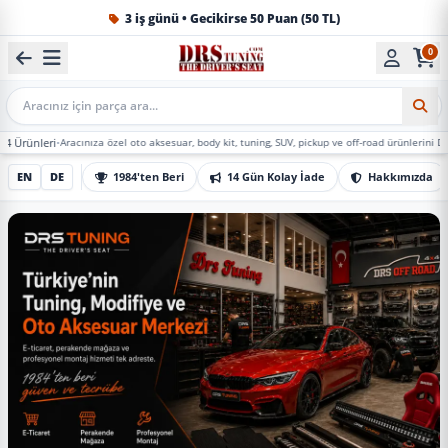
1984'ten beri Türkiye’nin en büyük oto aksesuar ve tuning
0
Mobil Arama
Aracınıza özel oto aksesuar, body kit, tuning, SUV, pickup ve off-road ürünlerini DRS Tuning’de
EN
DE
1984'ten Beri
14 Gün Kolay İade
Hakkımızda