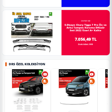
CH-TG7-SD
S-Dizayn Chery Tiggo 7 Pro Ön ve
Arka Tampon Koruma Difüzör
Seti 2022 Üzeri A+ Kalite
7.056,49 TL
Stok Adet: 999
DRS ÖZEL KOLEKSIYON