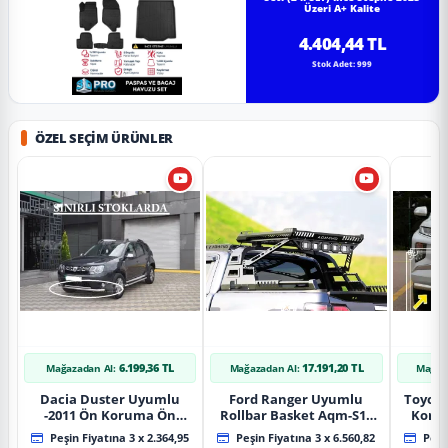
Üzeri A+ Kalite
4.404,44 TL
Stok Adet: 999
ÖZEL SEÇIM ÜRÜNLER
6.199,36 TL
17.191,20 TL
Mağazadan Al:
Mağazadan Al:
Mağaz
Dacia Duster Uyumlu
Ford Ranger Uyumlu
Toyot
-2011 Ön Koruma Ön
Rollbar Basket Aqm-S10
Koru
Tekli Koruma
2015+ Uyumlu
Chrom
Peşin Fiyatına 3 x 2.364,95
Peşin Fiyatına 3 x 6.560,82
Peşin