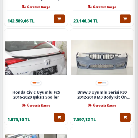
Ücretsiz Kargo
Ücretsiz Kargo
142.589,46 TL
23.146,34 TL
Honda Civic Uyumlu Fc5
Bmw 3 Uyumlu Serisi F30
2016-2020 Işıksız Spoiler
2012-2018 M3 Body Kit Ön
Tampon
Ücretsiz Kargo
Ücretsiz Kargo
1.075,10 TL
7.597,12 TL