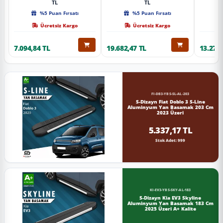
TL
TL
%5 Puan Fırsatı
%5 Puan Fırsatı
Ücretsiz Kargo
Ücretsiz Kargo
7.094,84 TL
19.682,47 TL
13.274,
FI-DB3-YBS-SL-AL-203
S-Dizayn Fiat Doblo 3 S-Line
Aluminyum Yan Basamak 203 Cm
2023 Üzeri
5.337,17 TL
Stok Adet: 999
KI-EV3-YBS-SKY-AL-183
S-Dizayn Kia EV3 Skyline
Aluminyum Yan Basamak 183 Cm
2025 Üzeri A+ Kalite