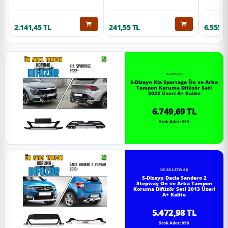
2.141,45 TL
241,55 TL
6.555,6
KI-SP5-SD
S-Dizayn Kia Sportage Ön ve Arka
Tampon Koruma Difüzör Seti
2022 Üzeri A+ Kalite
6.749,69 TL
Stok Adet: 999
DC-SD2-STW-SD
S-Dizayn Dacia Sandero 2
Stepway Ön ve Arka Tampon
Koruma Difüzör Seti 2013 Üzeri
A+ Kalite
5.472,98 TL
Stok Adet: 999