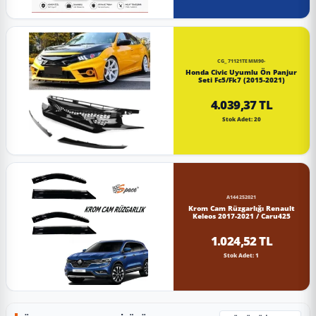
CG_71121TEMM90-
Honda Civic Uyumlu Ön Panjur
Seti Fc5/Fk7 (2015-2021)
4.039,37 TL
Stok Adet: 20
A144252021
Krom Cam Rüzgarlığı Renault
Keleos 2017-2021 / Caru425
1.024,52 TL
Stok Adet: 1