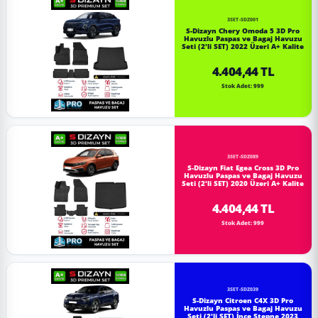
3SET-SDZ001
S-Dizayn Chery Omoda 5 3D Pro
Havuzlu Paspas ve Bagaj Havuzu
Seti (2'li SET) 2022 Üzeri A+ Kalite
4.404,44 TL
Stok Adet: 999
3SET-SDZ089
S-Dizayn Fiat Egea Cross 3D Pro
Havuzlu Paspas ve Bagaj Havuzu
Seti (2'li SET) 2020 Üzeri A+ Kalite
4.404,44 TL
Stok Adet: 999
3SET-SDZ039
S-Dizayn Citroen C4X 3D Pro
Havuzlu Paspas ve Bagaj Havuzu
Seti (2'li SET) İnce Stepne 2023