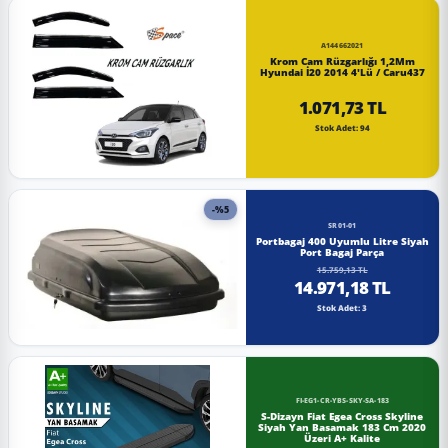
A144662021
Krom Cam Rüzgarlığı 1,2Mm
Hyundai İ20 2014 4'Lü / Caru437
1.071,73 TL
Stok Adet: 94
-%5
SR01-01
Portbagaj 400 Uyumlu Litre Siyah
Port Bagaj Parça
15.759,13 TL
14.971,18 TL
Stok Adet: 3
FI-EG1-CR-YBS-SKY-SA-183
S-Dizayn Fiat Egea Cross Skyline
Siyah Yan Basamak 183 Cm 2020
Üzeri A+ Kalite