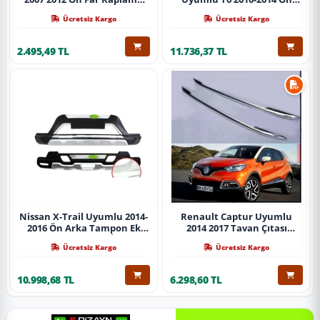
Abs Krom Parça
Koruma Demiri Paslanmaz
Ücretsiz Kargo
Ücretsiz Kargo
Çelik Krom
2.495,49 TL
11.736,37 TL
Nissan X-Trail Uyumlu 2014-
Renault Captur Uyumlu
2016 Ön Arka Tampon Ek
2014 2017 Tavan Çıtası
Koruma Difüzör İthal
Gümüş Parça
Ücretsiz Kargo
Ücretsiz Kargo
10.998,68 TL
6.298,60 TL