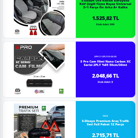
S-Dizayn Oto Koltuk Koruyucu
Kılıf Çizgili Füme Beyaz Universal
2+1 Parça Ön Arka A+ Kalite
1.525,82 TL
Stok Adet: 999
SPP-CF-2PLY05-50-30
S Pro Cam Filmi Nano Carbon XC
Serisi 2PLY %05 50cm/30mt
2.048,66 TL
Stok Adet: 0
TRFK
S-Dizayn Premium Araç Trafik
Seti Full Paket 12 Parça
2.715,71 TL