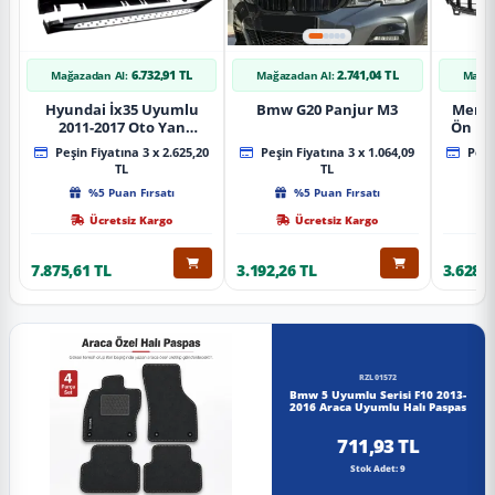
6.732,91 TL
2.741,04 TL
Mağazadan Al:
Mağazadan Al:
Mağaz
Hyundai İx35 Uyumlu
Bmw G20 Panjur M3
Merce
2011-2017 Oto Yan
Ön Pa
Basamak Koruma Side
Piano
Peşin Fiyatına 3 x 2.625,20
Peşin Fiyatına 3 x 1.064,09
Peşin
Step Bmw Style
TL
TL
%5 Puan Fırsatı
%5 Puan Fırsatı
Ücretsiz Kargo
Ücretsiz Kargo
7.875,61 TL
3.192,26 TL
3.628,8
RZL01572
Bmw 5 Uyumlu Serisi F10 2013-
2016 Araca Uyumlu Halı Paspas
711,93 TL
Stok Adet: 9