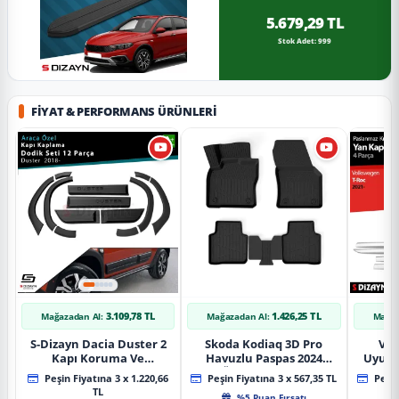
5.679,29 TL
Stok Adet: 999
FIYAT & PERFORMANS ÜRÜNLERI
3.109,78 TL
1.426,25 TL
Mağazadan Al:
Mağazadan Al:
Mağaz
S-Dizayn Dacia Duster 2
Skoda Kodiaq 3D Pro
Vol
Kapı Koruma Ve
Havuzlu Paspas 2024
Uyuml
Çamurluk Kaplaması
Üzeri A+ Kalite
Yan Ka
Peşin Fiyatına 3 x 1.220,66
Peşin Fiyatına 3 x 567,35 TL
Peşin
Dodik Seti 2018 Üzeri A+
20
TL
%5 Puan Fırsatı