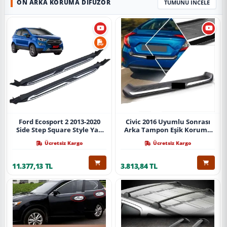
ÖN ARKA KORUMA DIFÜZÖR
TÜMÜNÜ İNCELE
Ford Ecosport 2 2013-2020
Civic 2016 Uyumlu Sonrası
Side Step Square Style Yan
Arka Tampon Eşik Koruma
Basamak (İthal)
Abs (Yazısız) Parça
Ücretsiz Kargo
Ücretsiz Kargo
11.377,13 TL
3.813,84 TL