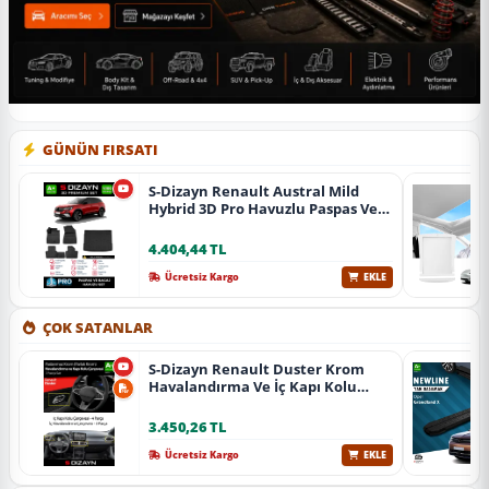
GÜNÜN FIRSATI
S-Dizayn Renault Austral Mild
Hybrid 3D Pro Havuzlu Paspas Ve
Bagaj Havuzu Seti (2'Li Set) 2023
Üzeri A+ Kalite
4.404,44 TL
Ücretsiz Kargo
EKLE
ÇOK SATANLAR
S-Dizayn Renault Duster Krom
Havalandırma Ve İç Kapı Kolu
Çerçevesi 7 Prç. 2024 Üzeri (Parlak
Krom) A+ Kalite
3.450,26 TL
Ücretsiz Kargo
EKLE