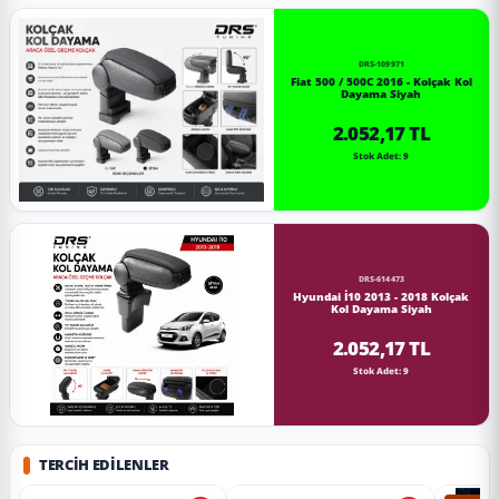
DRS-109971
Fiat 500 / 500C 2016 - Kolçak Kol
Dayama Siyah
2.052,17 TL
Stok Adet: 9
DRS-614473
Hyundai İ10 2013 - 2018 Kolçak
Kol Dayama Siyah
2.052,17 TL
Stok Adet: 9
TERCIH EDILENLER