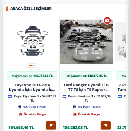
ARACA ÖZEL SEÇIMLER
146.767,54 TL
140.477,43 TL
Mağazadan Al:
Mağazadan Al:
Mağaz
Cayenne 2011-2014
Ford Ranger Uyumlu T6-
2021+ 
Uyumlu İçin Uyumlu İçin
T7-T8 İçin T9 Raptor
Tampo
2019+ Bagaj Facelift
Dönüşüm (Ön Arka Full)
Peşin Fiyatına 3 x 54.887,82
Peşin Fiyatına 3 x 52.067,34
Peşin
Parça
Parça
TL
TL
%5 Puan Fırsatı
%5 Puan Fırsatı
Ücretsiz Kargo
Ücretsiz Kargo
164.663,46 TL
156.202,03 TL
23.757,