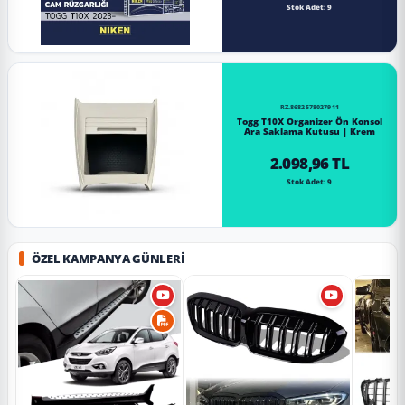
Stok Adet: 9
RZ.8682578027911
Togg T10X Organizer Ön Konsol
Ara Saklama Kutusu | Krem
2.098,96 TL
Stok Adet: 9
ÖZEL KAMPANYA GÜNLERI