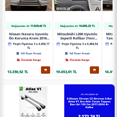
11.829,46 TL
16.985,23 TL
Mağazadan Al:
Mağazadan Al:
Mağaz
Nissan Navara Uyumlu
Mitsubishi L200 Uyumlu
Mitsub
Ön Koruma Krom 2016+
Sepetli Rollbar (Yeni
Yan B
Pst14 Parça
Nesil Sepetli Roll Bar
A
Peşin Fiyatına 3 x 4.450,17
Peşin Fiyatına 3 x 6.484,54
Peşin
Aqm-M10)
TL
TL
%5 Puan Fırsatı
%5 Puan Fırsatı
Ücretsiz Kargo
Ücretsiz Kargo
13.350,52 TL
19.453,61 TL
14.418,
ATL-130-250037-GR
S-Dizayn Citroen C3 Aircross S-Bar
Atlas V1 Ara Atkı Tavan Taşıyıcı
Barı Gri 130 Cm 2017-2024 A+
Kalite
3.272,74 TL