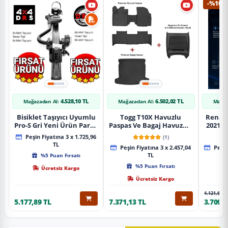
-%10
4.528,10 TL
6.502,02 TL
Mağazadan Al:
Mağazadan Al:
Mağaz
Bisiklet Taşıyıcı Uyumlu
Togg T10X Havuzlu
Renaul
Pro-S Gri Yeni Ürün Parça
Paspas Ve Bagaj Havuzu +
2021 S
Tavan Tipi Bisiklet
Siyah Organizer
Karbo
Peşin Fiyatına 3 x 1.725,96
(1)
Taşıyıcı
TL
Peşin Fiyatına 3 x 2.457,04
Peşin
%5 Puan Fırsatı
TL
%5 Puan Fırsatı
Ücretsiz Kargo
Ücretsiz Kargo
4.121,65 T
5.177,89 TL
7.371,13 TL
3.709,4