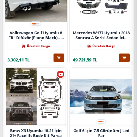
Volkswagen Golf Uyumlu 8
Mercedes W177 Uyumlu 2018
''R'' Difüzör (Piano Black) - 4
Sonrası A Serisi Sedan İçin
Egzoz (Life Style İmpression
A45 Body Kit (Arka
Ücretsiz Kargo
Ücretsiz Kargo
Paket İçin)
Tamponlu Set)
3.302,11 TL
49.721,59 TL
Bmw X3 Uyumlu 18-21 İçin
Golf 6 İçi̇n 7.5 Görünüm J Led
21+ Facelift Body Kit Parça
Far