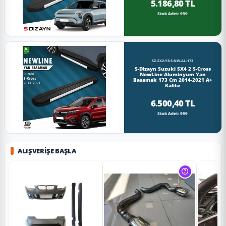
5.186,80 TL
Stok Adet: 999
SZ-SX2-YBS-NW-AL-173
S-Dizayn Suzuki SX4 2 S-Cross
NewLine Aluminyum Yan
Basamak 173 Cm 2014-2021 A+
Kalite
6.500,40 TL
Stok Adet: 999
ALIŞVERIŞE BAŞLA