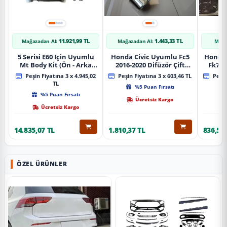
11.921,99 TL
1.443,33 TL
Mağazadan Al:
Mağazadan Al:
Mağa
5 Serisi E60 Için Uyumlu
Honda Civic Uyumlu Fc5
Honda 
Mt Body Kit (Ön - Arka
2016-2020 Difüzör Çift
Fk7 2
Tampon -Marspiyel )
Çıkış İçin Egzoz Seti
Pad
Peşin Fiyatına 3 x 4.945,02
Peşin Fiyatına 3 x 603,46 TL
Peşin
TL
%5 Puan Fırsatı
%5 Puan Fırsatı
Ücretsiz Kargo
Ücretsiz Kargo
14.835,07 TL
1.810,37 TL
836,51 
ÖZEL ÜRÜNLER