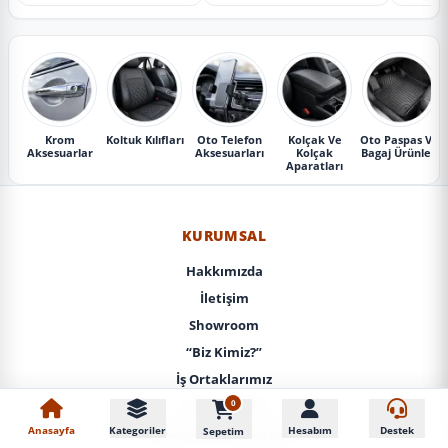
Krom
Koltuk Kılıfları
Oto Telefon
Kolçak Ve
Oto Paspas Ve
Aksesuarlar
Aksesuarları
Kolçak
Bagaj Ürünleri
Aparatları
KURUMSAL
Hakkımızda
İletişim
Showroom
“Biz Kimiz?”
İş Ortaklarımız
0
KVKK / Gizlilik
Anasayfa
Kategoriler
Hesabım
Destek
Sepetim
Mesafeli Satış Sözleşmesi