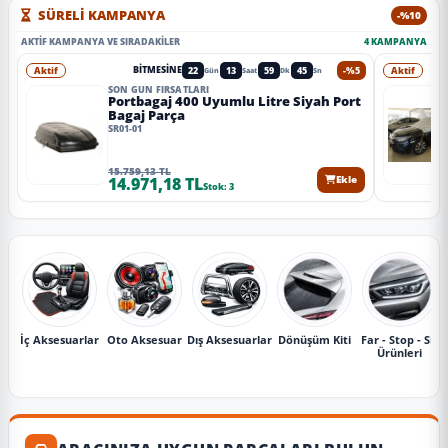
SÜRELİ KAMPANYA
-%10
AKTIF KAMPANYA VE SIRADAKILER
4 KAMPANYA
Aktif
22
13
59
43
-%5
Aktif
BITMESINE
Gün
Saat
Dk
Sn
SON GÜN FIRSATLARI
Portbagaj 400 Uyumlu Litre Siyah Port
Bagaj Parça
SR01-01
15.759,13 TL
14.971,18 TL
Ekle
Stok: 3
İç Aksesuarlar
Oto Aksesuar
Dış Aksesuarlar
Dönüşüm Kiti
Far - Stop - Sis
Ürünleri