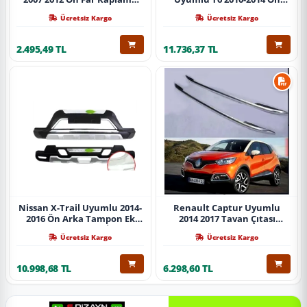
Abs Krom Parça
Koruma Demiri Paslanmaz
Ücretsiz Kargo
Ücretsiz Kargo
Çelik Krom
2.495,49 TL
11.736,37 TL
Nissan X-Trail Uyumlu 2014-
Renault Captur Uyumlu
2016 Ön Arka Tampon Ek
2014 2017 Tavan Çıtası
Koruma Difüzör İthal
Gümüş Parça
Ücretsiz Kargo
Ücretsiz Kargo
10.998,68 TL
6.298,60 TL