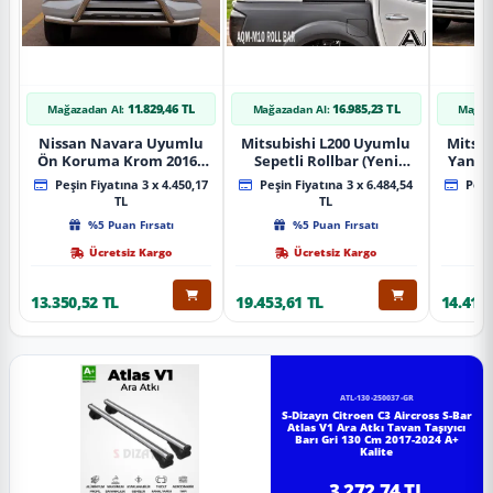
11.829,46 TL
16.985,23 TL
Mağazadan Al:
Mağazadan Al:
Mağaz
Nissan Navara Uyumlu
Mitsubishi L200 Uyumlu
Mitsub
Ön Koruma Krom 2016+
Sepetli Rollbar (Yeni
Yan B
Pst14 Parça
Nesil Sepetli Roll Bar
A
Peşin Fiyatına 3 x 4.450,17
Peşin Fiyatına 3 x 6.484,54
Peşin
Aqm-M10)
TL
TL
%5 Puan Fırsatı
%5 Puan Fırsatı
Ücretsiz Kargo
Ücretsiz Kargo
13.350,52 TL
19.453,61 TL
14.418,
ATL-130-250037-GR
S-Dizayn Citroen C3 Aircross S-Bar
Atlas V1 Ara Atkı Tavan Taşıyıcı
Barı Gri 130 Cm 2017-2024 A+
Kalite
3.272,74 TL