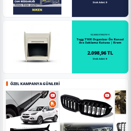
Stok Adet: 9
RZ.8682578027911
Togg T10X Organizer Ön Konsol
Ara Saklama Kutusu | Krem
2.098,96 TL
Stok Adet: 9
ÖZEL KAMPANYA GÜNLERI