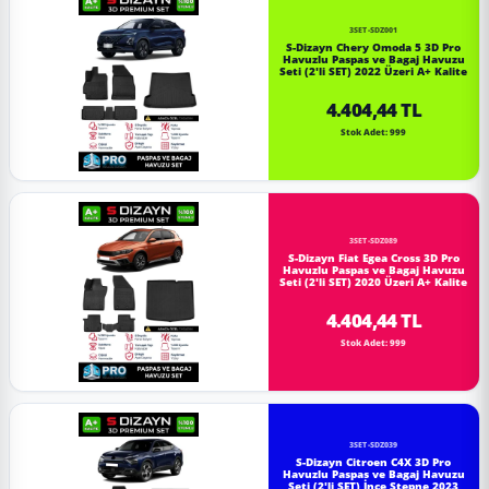
3SET-SDZ001
S-Dizayn Chery Omoda 5 3D Pro
Havuzlu Paspas ve Bagaj Havuzu
Seti (2'li SET) 2022 Üzeri A+ Kalite
4.404,44 TL
Stok Adet: 999
3SET-SDZ089
S-Dizayn Fiat Egea Cross 3D Pro
Havuzlu Paspas ve Bagaj Havuzu
Seti (2'li SET) 2020 Üzeri A+ Kalite
4.404,44 TL
Stok Adet: 999
3SET-SDZ039
S-Dizayn Citroen C4X 3D Pro
Havuzlu Paspas ve Bagaj Havuzu
Seti (2'li SET) İnce Stepne 2023