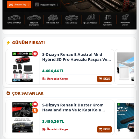
GÜNÜN FIRSATI
S-Dizayn Renault Austral Mild
Hybrid 3D Pro Havuzlu Paspas Ve
Bagaj Havuzu Seti (2'Li Set) 2023
Üzeri A+ Kalite
4.404,44 TL
Ücretsiz Kargo
EKLE
ÇOK SATANLAR
S-Dizayn Renault Duster Krom
Havalandırma Ve İç Kapı Kolu
Çerçevesi 7 Prç. 2024 Üzeri (Parlak
Krom) A+ Kalite
3.450,26 TL
Ücretsiz Kargo
EKLE