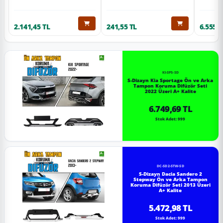
2.141,45 TL
241,55 TL
6.555,6
KI-SP5-SD
S-Dizayn Kia Sportage Ön ve Arka
Tampon Koruma Difüzör Seti
2022 Üzeri A+ Kalite
6.749,69 TL
Stok Adet: 999
DC-SD2-STW-SD
S-Dizayn Dacia Sandero 2
Stepway Ön ve Arka Tampon
Koruma Difüzör Seti 2013 Üzeri
A+ Kalite
5.472,98 TL
Stok Adet: 999