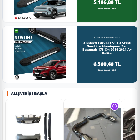
5.186,80 TL
Stok Adet: 999
SZ-SX2-YBS-NW-AL-173
S-Dizayn Suzuki SX4 2 S-Cross
NewLine Aluminyum Yan
Basamak 173 Cm 2014-2021 A+
Kalite
6.500,40 TL
Stok Adet: 999
ALIŞVERIŞE BAŞLA