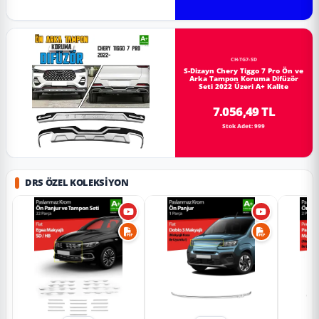
CH-TG7-SD
S-Dizayn Chery Tiggo 7 Pro Ön ve
Arka Tampon Koruma Difüzör
Seti 2022 Üzeri A+ Kalite
7.056,49 TL
Stok Adet: 999
DRS ÖZEL KOLEKSIYON