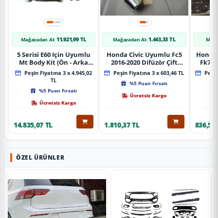
11.921,99 TL
1.443,33 TL
Mağazadan Al:
Mağazadan Al:
Mağa
5 Serisi E60 Için Uyumlu
Honda Civic Uyumlu Fc5
Honda 
Mt Body Kit (Ön - Arka
2016-2020 Difüzör Çift
Fk7 2
Tampon -Marspiyel )
Çıkış İçin Egzoz Seti
Pad
Peşin Fiyatına 3 x 4.945,02
Peşin Fiyatına 3 x 603,46 TL
Peşin
TL
%5 Puan Fırsatı
%5 Puan Fırsatı
Ücretsiz Kargo
Ücretsiz Kargo
14.835,07 TL
1.810,37 TL
836,51 
ÖZEL ÜRÜNLER