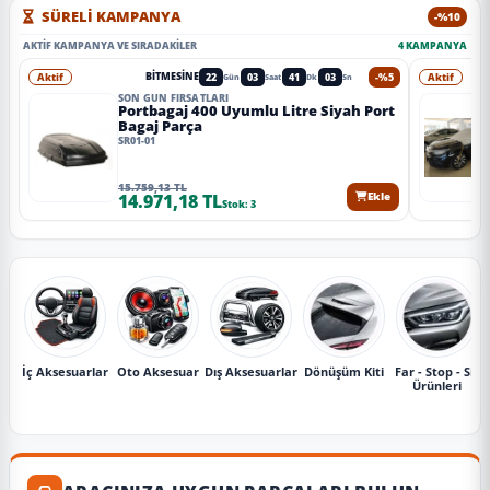
SÜRELİ KAMPANYA
-%10
AKTIF KAMPANYA VE SIRADAKILER
4 KAMPANYA
Aktif
22
03
41
01
-%5
Aktif
BITMESINE
Gün
Saat
Dk
Sn
SON GÜN FIRSATLARI
Portbagaj 400 Uyumlu Litre Siyah Port
Bagaj Parça
SR01-01
15.759,13 TL
14.971,18 TL
Ekle
Stok: 3
İç Aksesuarlar
Oto Aksesuar
Dış Aksesuarlar
Dönüşüm Kiti
Far - Stop - Sis
Ürünleri