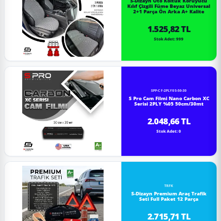
S-Dizayn Oto Koltuk Koruyucu
Kılıf Çizgili Füme Beyaz Universal
2+1 Parça Ön Arka A+ Kalite
1.525,82 TL
Stok Adet: 999
SPP-CF-2PLY05-50-30
S Pro Cam Filmi Nano Carbon XC
Serisi 2PLY %05 50cm/30mt
2.048,66 TL
Stok Adet: 0
TRFK
S-Dizayn Premium Araç Trafik
Seti Full Paket 12 Parça
2.715,71 TL