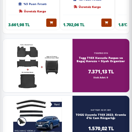
Kalite
%5 Puan Fırsatı
Ücretsiz Kargo
Ücretsiz Kargo
3.661,98 TL
1.702,06 TL
1.817,0
T10XPBOSYH
Togg T10X Havuzlu Paspas ve
Bagaj Havuzu + Siyah Organizer
7.371,13 TL
Stok Adet: 9
047 TG01 02 01 001
TOGG Uyumlu T10X 2023- Kromlu
4'lü Cam Rüzgarlığı
1.570,02 TL