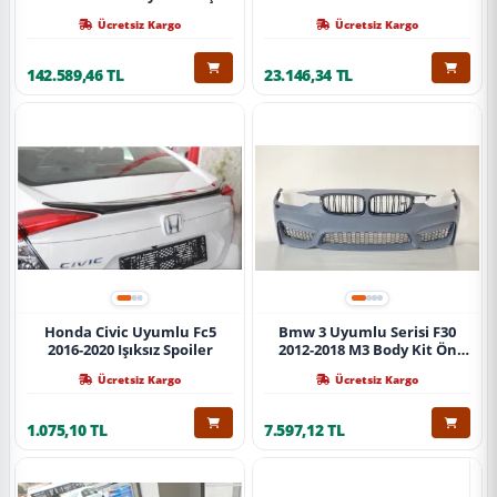
Ücretsiz Kargo
Ücretsiz Kargo
142.589,46 TL
23.146,34 TL
Honda Civic Uyumlu Fc5
Bmw 3 Uyumlu Serisi F30
2016-2020 Işıksız Spoiler
2012-2018 M3 Body Kit Ön
Tampon
Ücretsiz Kargo
Ücretsiz Kargo
1.075,10 TL
7.597,12 TL