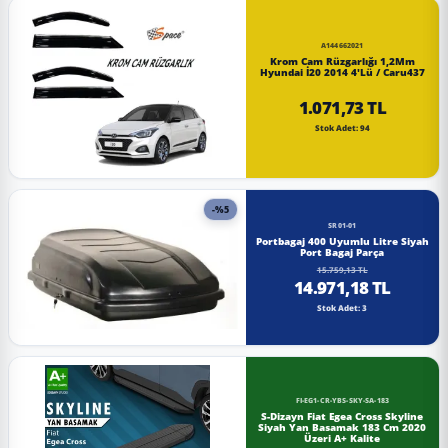
A144662021
Krom Cam Rüzgarlığı 1,2Mm
Hyundai İ20 2014 4'Lü / Caru437
1.071,73 TL
Stok Adet: 94
-%5
SR01-01
Portbagaj 400 Uyumlu Litre Siyah
Port Bagaj Parça
15.759,13 TL
14.971,18 TL
Stok Adet: 3
FI-EG1-CR-YBS-SKY-SA-183
S-Dizayn Fiat Egea Cross Skyline
Siyah Yan Basamak 183 Cm 2020
Üzeri A+ Kalite