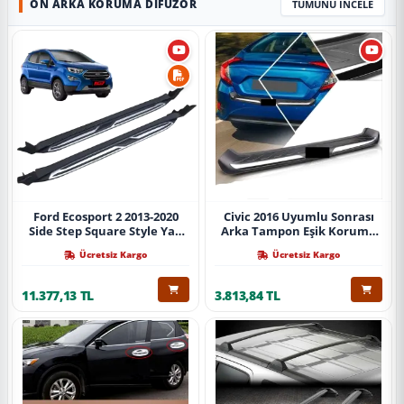
ÖN ARKA KORUMA DIFÜZÖR
TÜMÜNÜ İNCELE
Ford Ecosport 2 2013-2020
Civic 2016 Uyumlu Sonrası
Side Step Square Style Yan
Arka Tampon Eşik Koruma
Basamak (İthal)
Abs (Yazısız) Parça
Ücretsiz Kargo
Ücretsiz Kargo
11.377,13 TL
3.813,84 TL