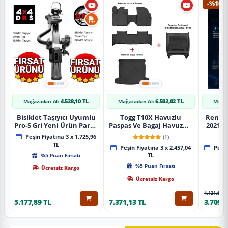
-%10
4.528,10 TL
6.502,02 TL
Mağazadan Al:
Mağazadan Al:
Mağaz
Bisiklet Taşıyıcı Uyumlu
Togg T10X Havuzlu
Renaul
Pro-S Gri Yeni Ürün Parça
Paspas Ve Bagaj Havuzu +
2021 S
Tavan Tipi Bisiklet
Siyah Organizer
Karbo
Peşin Fiyatına 3 x 1.725,96
(1)
Taşıyıcı
TL
Peşin Fiyatına 3 x 2.457,04
Peşin
%5 Puan Fırsatı
TL
%5 Puan Fırsatı
Ücretsiz Kargo
Ücretsiz Kargo
4.121,65 T
5.177,89 TL
7.371,13 TL
3.709,4