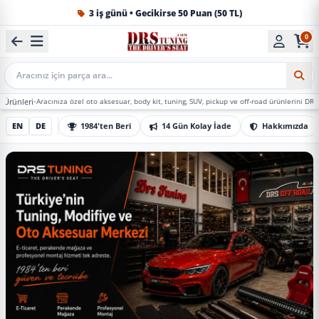
1984'ten beri Türkiye’nin en büyük oto aksesuar ve tuning
0
Mobil Arama
acınıza özel oto aksesuar, body kit, tuning, SUV, pickup ve off-road ürünlerini DRS Tuning’de ma
EN
DE
1984'ten Beri
14 Gün Kolay İade
Hakkımızda