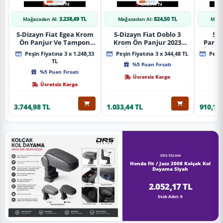
3.238,49 TL
824,50 TL
Mağazadan Al:
Mağazadan Al:
Mağa
S-Dizayn Fiat Egea Krom
S-Dizayn Fiat Doblo 3
S-D
Ön Panjur Ve Tampon
Krom Ön Panjur 2023
Partn
Çıta Seti Diamond Model
Üzeri A+ Kalite
Ön Ta
Peşin Fiyatına 3 x 1.248,33
Peşin Fiyatına 3 x 344,48 TL
Peşin
22 Prç. 2020 Üzeri (Parlak
2023
TL
%5 Puan Fırsatı
Krom)
%5 Puan Fırsatı
Ücretsiz Kargo
Ücretsiz Kargo
3.744,98 TL
1.033,44 TL
910,16 
DRS-153444
Honda Fit / Jazz 2008 Kolçak Kol
Dayama Siyah
2.052,17 TL
Stok Adet: 9