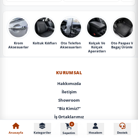
Krom
Koltuk Kılıfları
Oto Telefon
Kolçak Ve
Oto Paspas Ve
Aksesuarlar
Aksesuarları
Kolçak
Bagaj Ürünleri
Aparatları
KURUMSAL
Hakkımızda
İletişim
Showroom
“Biz Kimiz?”
İş Ortaklarımız
0
KVKK / Gizlilik
Anasayfa
Kategoriler
Hesabım
Destek
Sepetim
Mesafeli Satış Sözleşmesi