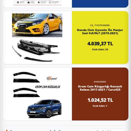
CG_71121TEMM90-
Honda Civic Uyumlu Ön Panjur
Seti Fc5/Fk7 (2015-2021)
4.039,37 TL
Stok Adet: 20
A144252021
Krom Cam Rüzgarlığı Renault
Keleos 2017-2021 / Caru425
1.024,52 TL
Stok Adet: 1