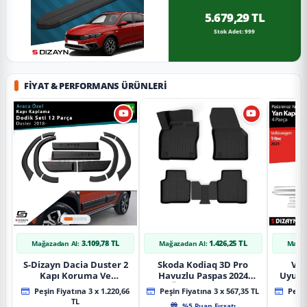
5.679,29 TL
Stok Adet: 999
FIYAT & PERFORMANS ÜRÜNLERI
3.109,78 TL
1.426,25 TL
Mağazadan Al:
Mağazadan Al:
Mağaz
S-Dizayn Dacia Duster 2
Skoda Kodiaq 3D Pro
Vol
Kapı Koruma Ve
Havuzlu Paspas 2024
Uyuml
Çamurluk Kaplaması
Üzeri A+ Kalite
Yan Ka
Peşin Fiyatına 3 x 1.220,66
Peşin Fiyatına 3 x 567,35 TL
Peşin
Dodik Seti 2018 Üzeri A+
20
TL
%5 Puan Fırsatı