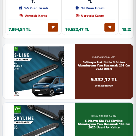
TL
TL
%5 Puan Fırsatı
%5 Puan Fırsatı
Ücretsiz Kargo
Ücretsiz Kargo
7.094,84 TL
19.682,47 TL
13.274,
FI-DB3-YBS-SL-AL-203
S-Dizayn Fiat Doblo 3 S-Line
Aluminyum Yan Basamak 203 Cm
2023 Üzeri
5.337,17 TL
Stok Adet: 999
KI-EV3-YBS-SKY-AL-183
S-Dizayn Kia EV3 Skyline
Aluminyum Yan Basamak 183 Cm
2025 Üzeri A+ Kalite