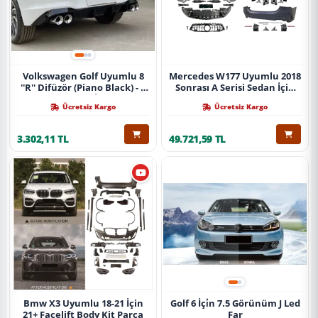
Volkswagen Golf Uyumlu 8
Mercedes W177 Uyumlu 2018
''R'' Difüzör (Piano Black) - 4
Sonrası A Serisi Sedan İçin
Egzoz (Life Style İmpression
A45 Body Kit (Arka
Ücretsiz Kargo
Ücretsiz Kargo
Paket İçin)
Tamponlu Set)
3.302,11 TL
49.721,59 TL
Bmw X3 Uyumlu 18-21 İçin
Golf 6 İçi̇n 7.5 Görünüm J Led
21+ Facelift Body Kit Parça
Far