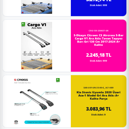
Stok Adet: 999
CRG-130-250037-GR
S-Dizayn Citroen C3 Aircross S-Bar
Cargo V1 Ara Atkı Tavan Taşıyıcı
Barı Gri 130 Cm 2017-2024 A+
Kalite
2.245,18 TL
Stok Adet: 999
SAR-U01-UN-35-00-G_AC1-089
Kia Stonic Uyumlu 2020 Üzeri
Ace-1 Model Gri Ara Atkı A+
Kalite Parça
3.083,96 TL
Stok Adet: 9