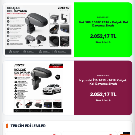
DRS-109971
Fiat 500 / 500C 2016 - Kolçak Kol
Dayama Siyah
2.052,17 TL
Stok Adet: 9
DRS-614473
Hyundai İ10 2013 - 2018 Kolçak
Kol Dayama Siyah
2.052,17 TL
Stok Adet: 9
TERCIH EDILENLER