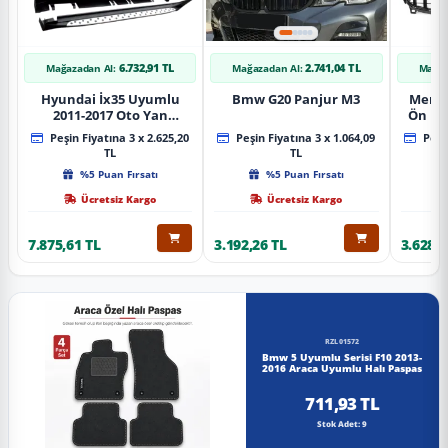
6.732,91 TL
2.741,04 TL
Mağazadan Al:
Mağazadan Al:
Mağaz
Hyundai İx35 Uyumlu
Bmw G20 Panjur M3
Merce
2011-2017 Oto Yan
Ön Pa
Basamak Koruma Side
Piano
Peşin Fiyatına 3 x 2.625,20
Peşin Fiyatına 3 x 1.064,09
Peşin
Step Bmw Style
TL
TL
%5 Puan Fırsatı
%5 Puan Fırsatı
Ücretsiz Kargo
Ücretsiz Kargo
7.875,61 TL
3.192,26 TL
3.628,8
RZL01572
Bmw 5 Uyumlu Serisi F10 2013-
2016 Araca Uyumlu Halı Paspas
711,93 TL
Stok Adet: 9