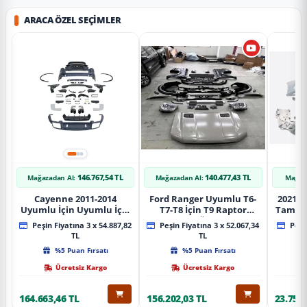
ARACA ÖZEL SEÇIMLER
146.767,54 TL
140.477,43 TL
Mağazadan Al:
Mağazadan Al:
Mağaz
Cayenne 2011-2014
Ford Ranger Uyumlu T6-
2021+ 
Uyumlu İçin Uyumlu İçin
T7-T8 İçin T9 Raptor
Tampo
2019+ Bagaj Facelift
Dönüşüm (Ön Arka Full)
Peşin Fiyatına 3 x 54.887,82
Peşin Fiyatına 3 x 52.067,34
Peşin
Parça
Parça
TL
TL
%5 Puan Fırsatı
%5 Puan Fırsatı
Ücretsiz Kargo
Ücretsiz Kargo
164.663,46 TL
156.202,03 TL
23.757,