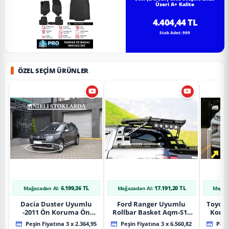
Üzeri A+ Kalite
4.404,44 TL
Stok Adet: 999
ÖZEL SEÇIM ÜRÜNLER
6.199,36 TL
17.191,20 TL
Mağazadan Al:
Mağazadan Al:
Mağaz
Dacia Duster Uyumlu
Ford Ranger Uyumlu
Toyot
-2011 Ön Koruma Ön
Rollbar Basket Aqm-S10
Koru
Tekli Koruma
2015+ Uyumlu
Chrom
Peşin Fiyatına 3 x 2.364,95
Peşin Fiyatına 3 x 6.560,82
Peşin