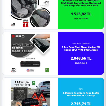
S-Dizayn Oto Koltuk Koruyucu
Kılıf Çizgili Füme Beyaz Universal
2+1 Parça Ön Arka A+ Kalite
1.525,82 TL
Stok Adet: 999
SPP-CF-2PLY05-50-30
S Pro Cam Filmi Nano Carbon XC
Serisi 2PLY %05 50cm/30mt
2.048,66 TL
Stok Adet: 0
TRFK
S-Dizayn Premium Araç Trafik
Seti Full Paket 12 Parça
2.715,71 TL