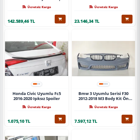
Ücretsiz Kargo
Ücretsiz Kargo
142.589,46 TL
23.146,34 TL
Honda Civic Uyumlu Fc5
Bmw 3 Uyumlu Serisi F30
2016-2020 Işıksız Spoiler
2012-2018 M3 Body Kit Ön
Tampon
Ücretsiz Kargo
Ücretsiz Kargo
1.075,10 TL
7.597,12 TL