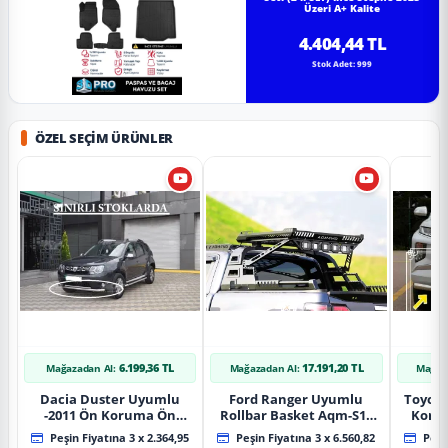
Üzeri A+ Kalite
4.404,44 TL
Stok Adet: 999
ÖZEL SEÇIM ÜRÜNLER
6.199,36 TL
17.191,20 TL
Mağazadan Al:
Mağazadan Al:
Mağaz
Dacia Duster Uyumlu
Ford Ranger Uyumlu
Toyot
-2011 Ön Koruma Ön
Rollbar Basket Aqm-S10
Koru
Tekli Koruma
2015+ Uyumlu
Chrom
Peşin Fiyatına 3 x 2.364,95
Peşin Fiyatına 3 x 6.560,82
Peşin