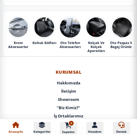
Krom
Koltuk Kılıfları
Oto Telefon
Kolçak Ve
Oto Paspas Ve
Aksesuarlar
Aksesuarları
Kolçak
Bagaj Ürünleri
Aparatları
KURUMSAL
Hakkımızda
İletişim
Showroom
“Biz Kimiz?”
İş Ortaklarımız
0
KVKK / Gizlilik
Anasayfa
Kategoriler
Hesabım
Destek
Sepetim
Mesafeli Satış Sözleşmesi