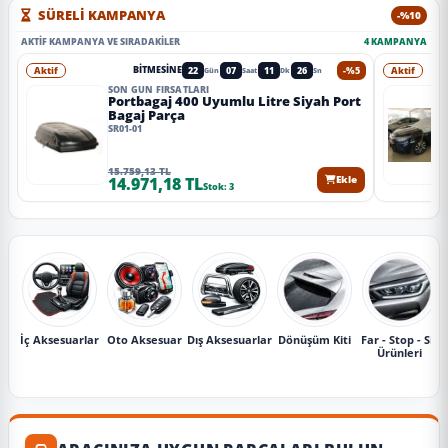
SÜRELİ KAMPANYA
-%10
AKTIF KAMPANYA VE SIRADAKILER
4 KAMPANYA
Aktif
22
07
11
23
-%5
Aktif
BITMESINE
Gün
Saat
Dk
Sn
SON GÜN FIRSATLARI
Portbagaj 400 Uyumlu Litre Siyah Port
Bagaj Parça
SR01-01
15.759,13 TL
14.971,18 TL
Ekle
Stok: 3
İç Aksesuarlar
Oto Aksesuar
Dış Aksesuarlar
Dönüşüm Kiti
Far - Stop - Sis
Ürünleri