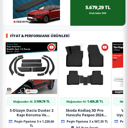
5.679,29 TL
Stok Adet: 999
FIYAT & PERFORMANS ÜRÜNLERI
3.109,78 TL
1.426,25 TL
Mağazadan Al:
Mağazadan Al:
Mağaz
S-Dizayn Dacia Duster 2
Skoda Kodiaq 3D Pro
Vol
Kapı Koruma Ve
Havuzlu Paspas 2024
Uyuml
Çamurluk Kaplaması
Üzeri A+ Kalite
Yan Ka
Peşin Fiyatına 3 x 1.220,66
Peşin Fiyatına 3 x 567,35 TL
Peşin
Dodik Seti 2018 Üzeri A+
20
TL
%5 Puan Fırsatı