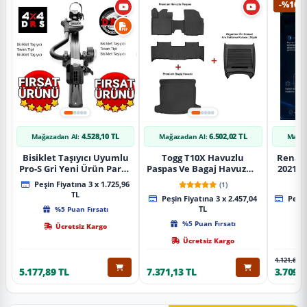
-%10
4.528,10 TL
6.502,02 TL
Mağazadan Al:
Mağazadan Al:
Mağaz
Bisiklet Taşıyıcı Uyumlu
Togg T10X Havuzlu
Renaul
Pro-S Gri Yeni Ürün Parça
Paspas Ve Bagaj Havuzu +
2021 S
Tavan Tipi Bisiklet
Siyah Organizer
Karbo
Peşin Fiyatına 3 x 1.725,96
(1)
Taşıyıcı
TL
Peşin Fiyatına 3 x 2.457,04
Peşin
%5 Puan Fırsatı
TL
%5 Puan Fırsatı
Ücretsiz Kargo
Ücretsiz Kargo
4.121,65 T
5.177,89 TL
7.371,13 TL
3.709,4