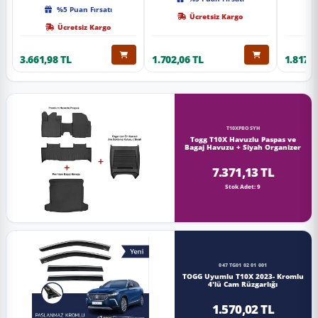
Kalite
%5 Puan Fırsatı
Ücretsiz Kargo
Ücretsiz Kargo
3.661,98 TL
1.702,06 TL
1.817,0
T10XPBOSYH
Togg T10X Havuzlu Paspas ve
Bagaj Havuzu + Siyah Organizer
7.371,13 TL
Stok Adet: 9
047 TG01 02 01 001
TOGG Uyumlu T10X 2023- Kromlu
4'lü Cam Rüzgarlığı
1.570,02 TL