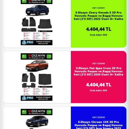
3SET-SDZ001
S-Dizayn Chery Omoda 5 3D Pro
Havuzlu Paspas ve Bagaj Havuzu
Seti (2'li SET) 2022 Üzeri A+ Kalite
4.404,44 TL
Stok Adet: 999
3SET-SDZ089
S-Dizayn Fiat Egea Cross 3D Pro
Havuzlu Paspas ve Bagaj Havuzu
Seti (2'li SET) 2020 Üzeri A+ Kalite
4.404,44 TL
Stok Adet: 999
3SET-SDZ039
S-Dizayn Citroen C4X 3D Pro
Havuzlu Paspas ve Bagaj Havuzu
Seti (2'li SET) İnce Stepne 2023