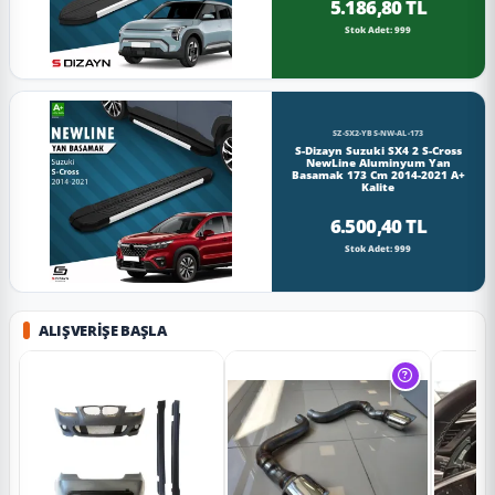
5.186,80 TL
Stok Adet: 999
SZ-SX2-YBS-NW-AL-173
S-Dizayn Suzuki SX4 2 S-Cross
NewLine Aluminyum Yan
Basamak 173 Cm 2014-2021 A+
Kalite
6.500,40 TL
Stok Adet: 999
ALIŞVERIŞE BAŞLA