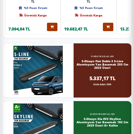
TL
TL
%5 Puan Fırsatı
%5 Puan Fırsatı
Ücretsiz Kargo
Ücretsiz Kargo
7.094,84 TL
19.682,47 TL
13.274,
FI-DB3-YBS-SL-AL-203
S-Dizayn Fiat Doblo 3 S-Line
Aluminyum Yan Basamak 203 Cm
2023 Üzeri
5.337,17 TL
Stok Adet: 999
KI-EV3-YBS-SKY-AL-183
S-Dizayn Kia EV3 Skyline
Aluminyum Yan Basamak 183 Cm
2025 Üzeri A+ Kalite