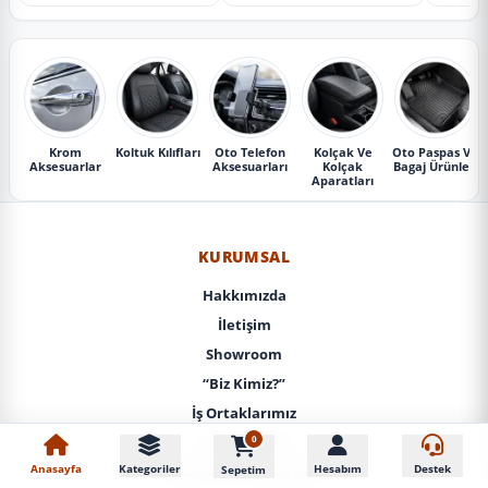
Krom
Koltuk Kılıfları
Oto Telefon
Kolçak Ve
Oto Paspas Ve
Aksesuarlar
Aksesuarları
Kolçak
Bagaj Ürünleri
Aparatları
KURUMSAL
Hakkımızda
İletişim
Showroom
“Biz Kimiz?”
İş Ortaklarımız
0
KVKK / Gizlilik
Anasayfa
Kategoriler
Hesabım
Destek
Sepetim
Mesafeli Satış Sözleşmesi