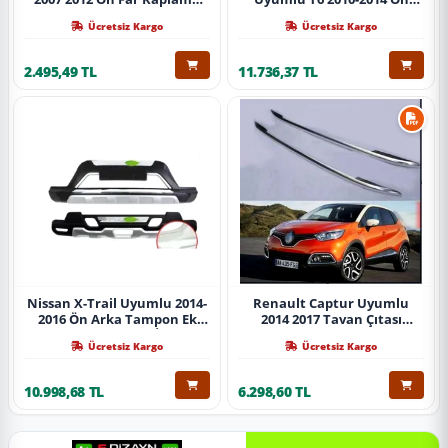
Abs Krom Parça
Koruma Demiri Paslanmaz
Ücretsiz Kargo
Ücretsiz Kargo
Çelik Krom
2.495,49 TL
11.736,37 TL
Nissan X-Trail Uyumlu 2014-
Renault Captur Uyumlu
2016 Ön Arka Tampon Ek
2014 2017 Tavan Çıtası
Koruma Difüzör İthal
Gümüş Parça
Ücretsiz Kargo
Ücretsiz Kargo
10.998,68 TL
6.298,60 TL