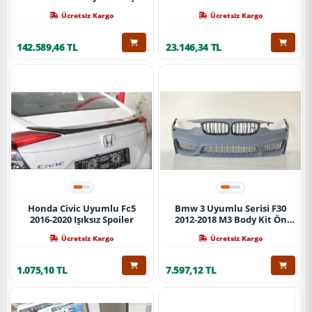
Ücretsiz Kargo
Ücretsiz Kargo
142.589,46 TL
23.146,34 TL
Honda Civic Uyumlu Fc5
Bmw 3 Uyumlu Serisi F30
2016-2020 Işıksız Spoiler
2012-2018 M3 Body Kit Ön
Tampon
Ücretsiz Kargo
Ücretsiz Kargo
1.075,10 TL
7.597,12 TL