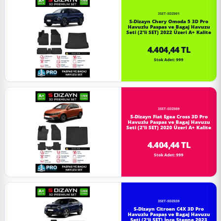
3SET-SDZ001
S-Dizayn Chery Omoda 5 3D Pro
Havuzlu Paspas ve Bagaj Havuzu
Seti (2'li SET) 2022 Üzeri A+ Kalite
4.404,44 TL
Stok Adet: 999
3SET-SDZ089
S-Dizayn Fiat Egea Cross 3D Pro
Havuzlu Paspas ve Bagaj Havuzu
Seti (2'li SET) 2020 Üzeri A+ Kalite
4.404,44 TL
Stok Adet: 999
3SET-SDZ039
S-Dizayn Citroen C4X 3D Pro
Havuzlu Paspas ve Bagaj Havuzu
Seti (2'li SET) İnce Stepne 2023