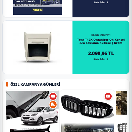
Stok Adet: 9
RZ.8682578027911
Togg T10X Organizer Ön Konsol
Ara Saklama Kutusu | Krem
2.098,96 TL
Stok Adet: 9
ÖZEL KAMPANYA GÜNLERI