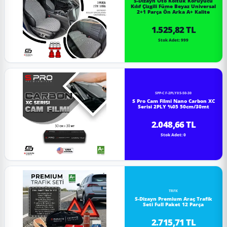
S-Dizayn Oto Koltuk Koruyucu
Kılıf Çizgili Füme Beyaz Universal
2+1 Parça Ön Arka A+ Kalite
1.525,82 TL
Stok Adet: 999
SPP-CF-2PLY05-50-30
S Pro Cam Filmi Nano Carbon XC
Serisi 2PLY %05 50cm/30mt
2.048,66 TL
Stok Adet: 0
TRFK
S-Dizayn Premium Araç Trafik
Seti Full Paket 12 Parça
2.715,71 TL