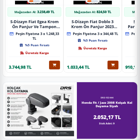
3.238,49 TL
824,50 TL
Mağazadan Al:
Mağazadan Al:
Mağa
S-Dizayn Fiat Egea Krom
S-Dizayn Fiat Doblo 3
S-D
Ön Panjur Ve Tampon
Krom Ön Panjur 2023
Partn
Çıta Seti Diamond Model
Üzeri A+ Kalite
Ön Ta
Peşin Fiyatına 3 x 1.248,33
Peşin Fiyatına 3 x 344,48 TL
Peşin
22 Prç. 2020 Üzeri (Parlak
2023
TL
%5 Puan Fırsatı
Krom)
%5 Puan Fırsatı
Ücretsiz Kargo
Ücretsiz Kargo
3.744,98 TL
1.033,44 TL
910,16 
DRS-153444
Honda Fit / Jazz 2008 Kolçak Kol
Dayama Siyah
2.052,17 TL
Stok Adet: 9