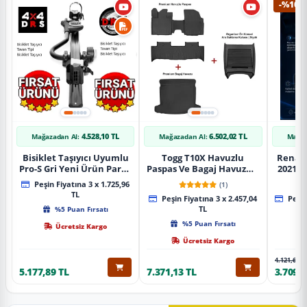
-%10
4.528,10 TL
6.502,02 TL
Mağazadan Al:
Mağazadan Al:
Mağaz
Bisiklet Taşıyıcı Uyumlu
Togg T10X Havuzlu
Renaul
Pro-S Gri Yeni Ürün Parça
Paspas Ve Bagaj Havuzu +
2021 S
Tavan Tipi Bisiklet
Siyah Organizer
Karbo
Peşin Fiyatına 3 x 1.725,96
(1)
Taşıyıcı
TL
Peşin Fiyatına 3 x 2.457,04
Peşin
%5 Puan Fırsatı
TL
%5 Puan Fırsatı
Ücretsiz Kargo
Ücretsiz Kargo
4.121,65 T
5.177,89 TL
7.371,13 TL
3.709,4