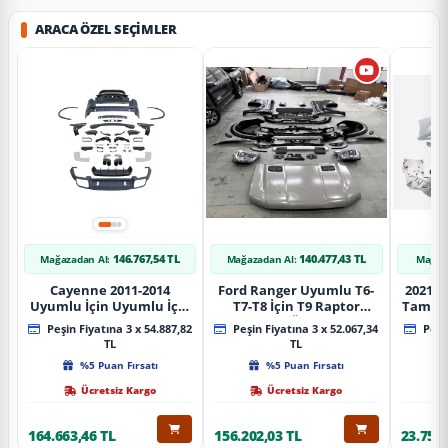
ARACA ÖZEL SEÇIMLER
146.767,54 TL
140.477,43 TL
Mağazadan Al:
Mağazadan Al:
Mağaz
Cayenne 2011-2014
Ford Ranger Uyumlu T6-
2021+ 
Uyumlu İçin Uyumlu İçin
T7-T8 İçin T9 Raptor
Tampo
2019+ Bagaj Facelift
Dönüşüm (Ön Arka Full)
Peşin Fiyatına 3 x 54.887,82
Peşin Fiyatına 3 x 52.067,34
Peşin
Parça
Parça
TL
TL
%5 Puan Fırsatı
%5 Puan Fırsatı
Ücretsiz Kargo
Ücretsiz Kargo
164.663,46 TL
156.202,03 TL
23.757,