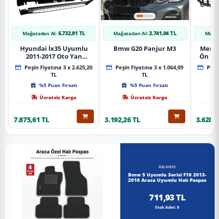
6.732,91 TL
2.741,04 TL
Mağazadan Al:
Mağazadan Al:
Mağaz
Hyundai İx35 Uyumlu
Bmw G20 Panjur M3
Merce
2011-2017 Oto Yan
Ön Pa
Basamak Koruma Side
Piano
Peşin Fiyatına 3 x 2.625,20
Peşin Fiyatına 3 x 1.064,09
Peşin
Step Bmw Style
TL
TL
%5 Puan Fırsatı
%5 Puan Fırsatı
Ücretsiz Kargo
Ücretsiz Kargo
7.875,61 TL
3.192,26 TL
3.628,8
RZL01572
Bmw 5 Uyumlu Serisi F10 2013-
2016 Araca Uyumlu Halı Paspas
711,93 TL
Stok Adet: 9