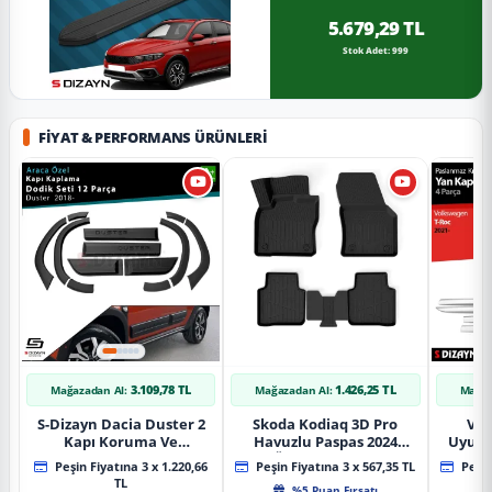
5.679,29 TL
Stok Adet: 999
FIYAT & PERFORMANS ÜRÜNLERI
3.109,78 TL
1.426,25 TL
Mağazadan Al:
Mağazadan Al:
Mağaz
S-Dizayn Dacia Duster 2
Skoda Kodiaq 3D Pro
Vol
Kapı Koruma Ve
Havuzlu Paspas 2024
Uyuml
Çamurluk Kaplaması
Üzeri A+ Kalite
Yan Ka
Peşin Fiyatına 3 x 1.220,66
Peşin Fiyatına 3 x 567,35 TL
Peşin
Dodik Seti 2018 Üzeri A+
20
TL
%5 Puan Fırsatı