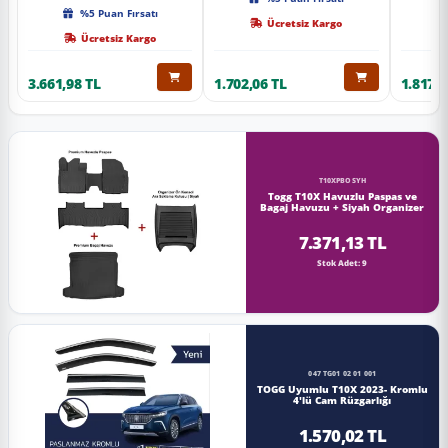
Kalite
%5 Puan Fırsatı
Ücretsiz Kargo
Ücretsiz Kargo
3.661,98 TL
1.702,06 TL
1.817,0
T10XPBOSYH
Togg T10X Havuzlu Paspas ve
Bagaj Havuzu + Siyah Organizer
7.371,13 TL
Stok Adet: 9
047 TG01 02 01 001
TOGG Uyumlu T10X 2023- Kromlu
4'lü Cam Rüzgarlığı
1.570,02 TL