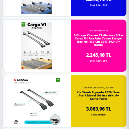
Stok Adet: 999
CRG-130-250037-GR
S-Dizayn Citroen C3 Aircross S-Bar
Cargo V1 Ara Atkı Tavan Taşıyıcı
Barı Gri 130 Cm 2017-2024 A+
Kalite
2.245,18 TL
Stok Adet: 999
SAR-U01-UN-35-00-G_AC1-089
Kia Stonic Uyumlu 2020 Üzeri
Ace-1 Model Gri Ara Atkı A+
Kalite Parça
3.083,96 TL
Stok Adet: 9