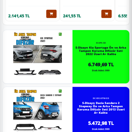
2.141,45 TL
241,55 TL
6.555,6
KI-SP5-SD
S-Dizayn Kia Sportage Ön ve Arka
Tampon Koruma Difüzör Seti
2022 Üzeri A+ Kalite
6.749,69 TL
Stok Adet: 999
DC-SD2-STW-SD
S-Dizayn Dacia Sandero 2
Stepway Ön ve Arka Tampon
Koruma Difüzör Seti 2013 Üzeri
A+ Kalite
5.472,98 TL
Stok Adet: 999