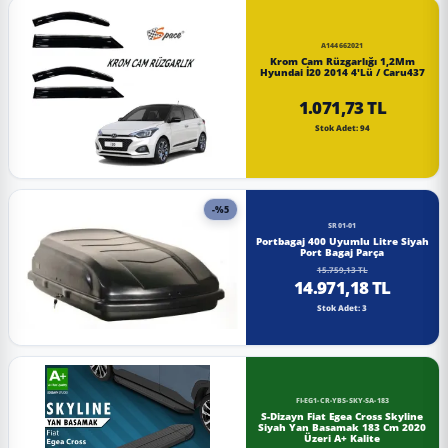
A144662021
Krom Cam Rüzgarlığı 1,2Mm
Hyundai İ20 2014 4'Lü / Caru437
1.071,73 TL
Stok Adet: 94
-%5
SR01-01
Portbagaj 400 Uyumlu Litre Siyah
Port Bagaj Parça
15.759,13 TL
14.971,18 TL
Stok Adet: 3
FI-EG1-CR-YBS-SKY-SA-183
S-Dizayn Fiat Egea Cross Skyline
Siyah Yan Basamak 183 Cm 2020
Üzeri A+ Kalite