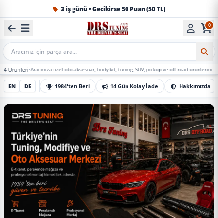
1984'ten beri Türkiye’nin en büyük oto aksesuar ve tuning
0
Mobil Arama
Aracınıza özel oto aksesuar, body kit, tuning, SUV, pickup ve off-road ürünlerini DRS Tuning’de
EN
DE
1984'ten Beri
14 Gün Kolay İade
Hakkımızda