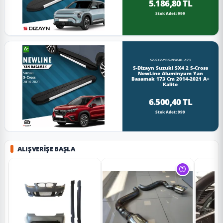
5.186,80 TL
Stok Adet: 999
SZ-SX2-YBS-NW-AL-173
S-Dizayn Suzuki SX4 2 S-Cross
NewLine Aluminyum Yan
Basamak 173 Cm 2014-2021 A+
Kalite
6.500,40 TL
Stok Adet: 999
ALIŞVERIŞE BAŞLA