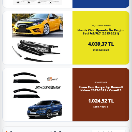
CG_71121TEMM90-
Honda Civic Uyumlu Ön Panjur
Seti Fc5/Fk7 (2015-2021)
4.039,37 TL
Stok Adet: 20
A144252021
Krom Cam Rüzgarlığı Renault
Keleos 2017-2021 / Caru425
1.024,52 TL
Stok Adet: 1