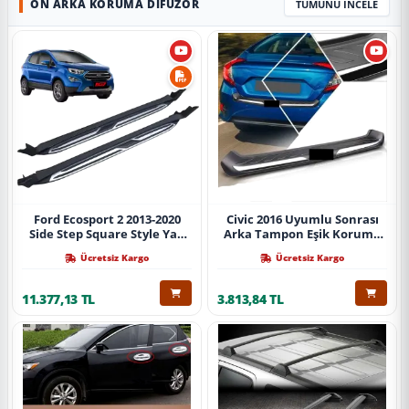
ÖN ARKA KORUMA DIFÜZÖR
TÜMÜNÜ İNCELE
Ford Ecosport 2 2013-2020
Civic 2016 Uyumlu Sonrası
Side Step Square Style Yan
Arka Tampon Eşik Koruma
Basamak (İthal)
Abs (Yazısız) Parça
Ücretsiz Kargo
Ücretsiz Kargo
11.377,13 TL
3.813,84 TL