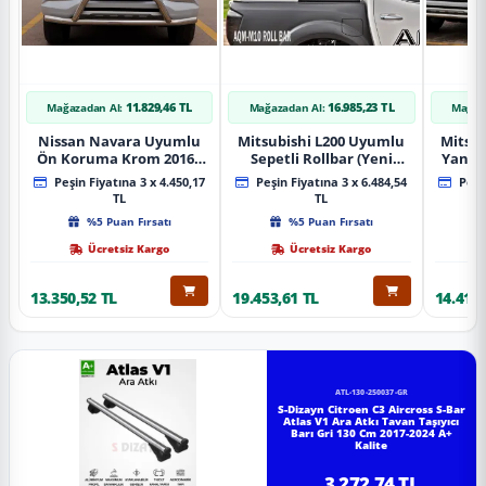
11.829,46 TL
16.985,23 TL
Mağazadan Al:
Mağazadan Al:
Mağaz
Nissan Navara Uyumlu
Mitsubishi L200 Uyumlu
Mitsub
Ön Koruma Krom 2016+
Sepetli Rollbar (Yeni
Yan B
Pst14 Parça
Nesil Sepetli Roll Bar
A
Peşin Fiyatına 3 x 4.450,17
Peşin Fiyatına 3 x 6.484,54
Peşin
Aqm-M10)
TL
TL
%5 Puan Fırsatı
%5 Puan Fırsatı
Ücretsiz Kargo
Ücretsiz Kargo
13.350,52 TL
19.453,61 TL
14.418,
ATL-130-250037-GR
S-Dizayn Citroen C3 Aircross S-Bar
Atlas V1 Ara Atkı Tavan Taşıyıcı
Barı Gri 130 Cm 2017-2024 A+
Kalite
3.272,74 TL