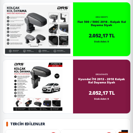
DRS-109971
Fiat 500 / 500C 2016 - Kolçak Kol
Dayama Siyah
2.052,17 TL
Stok Adet: 9
DRS-614473
Hyundai İ10 2013 - 2018 Kolçak
Kol Dayama Siyah
2.052,17 TL
Stok Adet: 9
TERCIH EDILENLER