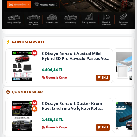
GÜNÜN FIRSATI
S-Dizayn Renault Austral Mild
Hybrid 3D Pro Havuzlu Paspas Ve
Bagaj Havuzu Seti (2'Li Set) 2023
Üzeri A+ Kalite
4.404,44 TL
Ücretsiz Kargo
EKLE
ÇOK SATANLAR
S-Dizayn Renault Duster Krom
Havalandırma Ve İç Kapı Kolu
Çerçevesi 7 Prç. 2024 Üzeri (Parlak
Krom) A+ Kalite
3.450,26 TL
Ücretsiz Kargo
EKLE