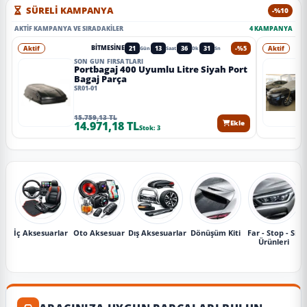
SÜRELİ KAMPANYA
-%10
AKTIF KAMPANYA VE SIRADAKILER
4 KAMPANYA
Aktif
21
13
36
28
-%5
Aktif
BITMESINE
Gün
Saat
Dk
Sn
SON GÜN FIRSATLARI
Portbagaj 400 Uyumlu Litre Siyah Port
Bagaj Parça
SR01-01
15.759,13 TL
14.971,18 TL
Ekle
Stok: 3
İç Aksesuarlar
Oto Aksesuar
Dış Aksesuarlar
Dönüşüm Kiti
Far - Stop - Sis
Ürünleri