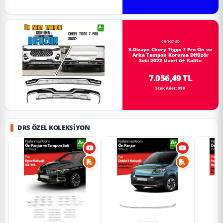
CH-TG7-SD
S-Dizayn Chery Tiggo 7 Pro Ön ve
Arka Tampon Koruma Difüzör
Seti 2022 Üzeri A+ Kalite
7.056,49 TL
Stok Adet: 999
DRS ÖZEL KOLEKSIYON