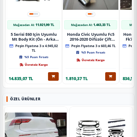
11.921,99 TL
1.443,33 TL
Mağazadan Al:
Mağazadan Al:
Mağa
5 Serisi E60 Için Uyumlu
Honda Civic Uyumlu Fc5
Honda 
Mt Body Kit (Ön - Arka
2016-2020 Difüzör Çift
Fk7 2
Tampon -Marspiyel )
Çıkış İçin Egzoz Seti
Pad
Peşin Fiyatına 3 x 4.945,02
Peşin Fiyatına 3 x 603,46 TL
Peşin
TL
%5 Puan Fırsatı
%5 Puan Fırsatı
Ücretsiz Kargo
Ücretsiz Kargo
14.835,07 TL
1.810,37 TL
836,51 
ÖZEL ÜRÜNLER