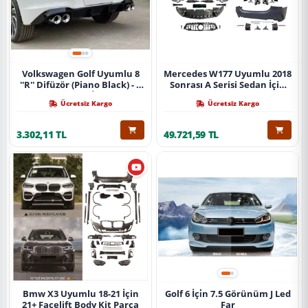
Volkswagen Golf Uyumlu 8
Mercedes W177 Uyumlu 2018
''R'' Difüzör (Piano Black) - 4
Sonrası A Serisi Sedan İçin
Egzoz (Life Style İmpression
A45 Body Kit (Arka
Ücretsiz Kargo
Ücretsiz Kargo
Paket İçin)
Tamponlu Set)
3.302,11 TL
49.721,59 TL
Bmw X3 Uyumlu 18-21 İçin
Golf 6 İçi̇n 7.5 Görünüm J Led
21+ Facelift Body Kit Parça
Far