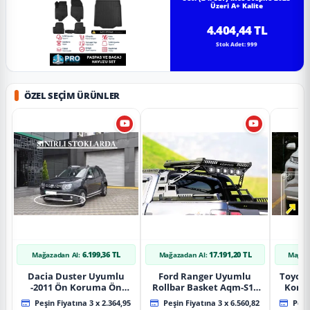
Üzeri A+ Kalite
4.404,44 TL
Stok Adet: 999
ÖZEL SEÇIM ÜRÜNLER
6.199,36 TL
17.191,20 TL
Mağazadan Al:
Mağazadan Al:
Mağaz
Dacia Duster Uyumlu
Ford Ranger Uyumlu
Toyot
-2011 Ön Koruma Ön
Rollbar Basket Aqm-S10
Koru
Tekli Koruma
2015+ Uyumlu
Chrom
Peşin Fiyatına 3 x 2.364,95
Peşin Fiyatına 3 x 6.560,82
Peşin