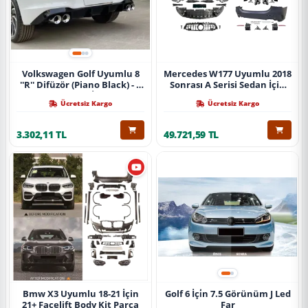
Volkswagen Golf Uyumlu 8
Mercedes W177 Uyumlu 2018
''R'' Difüzör (Piano Black) - 4
Sonrası A Serisi Sedan İçin
Egzoz (Life Style İmpression
A45 Body Kit (Arka
Ücretsiz Kargo
Ücretsiz Kargo
Paket İçin)
Tamponlu Set)
3.302,11 TL
49.721,59 TL
Bmw X3 Uyumlu 18-21 İçin
Golf 6 İçi̇n 7.5 Görünüm J Led
21+ Facelift Body Kit Parça
Far