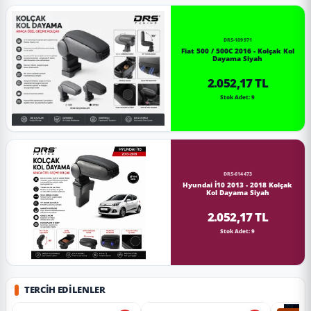
DRS-109971
Fiat 500 / 500C 2016 - Kolçak Kol
Dayama Siyah
2.052,17 TL
Stok Adet: 9
DRS-614473
Hyundai İ10 2013 - 2018 Kolçak
Kol Dayama Siyah
2.052,17 TL
Stok Adet: 9
TERCIH EDILENLER