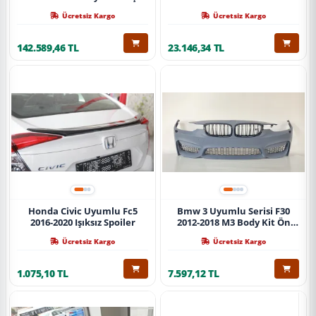
Ücretsiz Kargo
Ücretsiz Kargo
142.589,46 TL
23.146,34 TL
Honda Civic Uyumlu Fc5
Bmw 3 Uyumlu Serisi F30
2016-2020 Işıksız Spoiler
2012-2018 M3 Body Kit Ön
Tampon
Ücretsiz Kargo
Ücretsiz Kargo
1.075,10 TL
7.597,12 TL