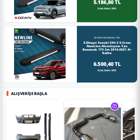
5.186,80 TL
Stok Adet: 999
SZ-SX2-YBS-NW-AL-173
S-Dizayn Suzuki SX4 2 S-Cross
NewLine Aluminyum Yan
Basamak 173 Cm 2014-2021 A+
Kalite
6.500,40 TL
Stok Adet: 999
ALIŞVERIŞE BAŞLA