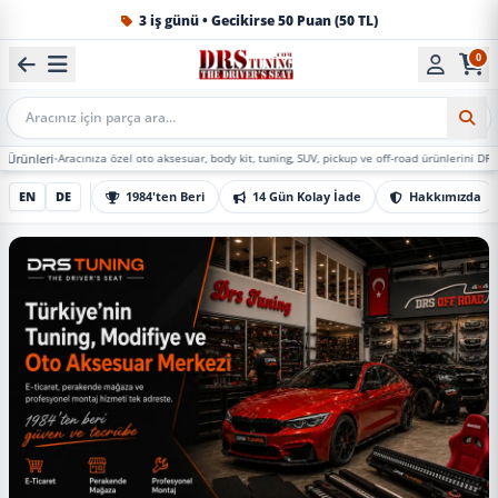
1984'ten beri Türkiye’nin en büyük oto aksesuar ve tuning
0
Mobil Arama
racınıza özel oto aksesuar, body kit, tuning, SUV, pickup ve off-road ürünlerini DRS Tuning’de 
EN
DE
1984'ten Beri
14 Gün Kolay İade
Hakkımızda