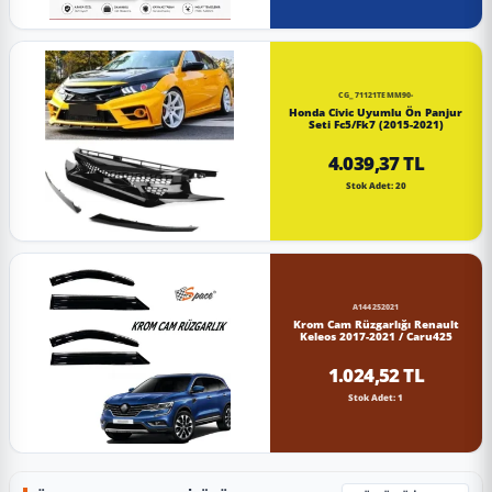
CG_71121TEMM90-
Honda Civic Uyumlu Ön Panjur
Seti Fc5/Fk7 (2015-2021)
4.039,37 TL
Stok Adet: 20
A144252021
Krom Cam Rüzgarlığı Renault
Keleos 2017-2021 / Caru425
1.024,52 TL
Stok Adet: 1