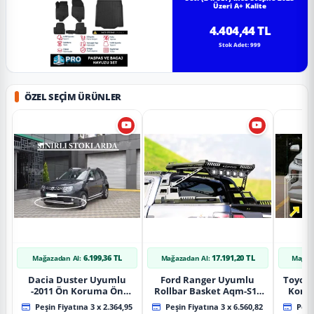
Üzeri A+ Kalite
4.404,44 TL
Stok Adet: 999
ÖZEL SEÇIM ÜRÜNLER
6.199,36 TL
17.191,20 TL
Mağazadan Al:
Mağazadan Al:
Mağaz
Dacia Duster Uyumlu
Ford Ranger Uyumlu
Toyot
-2011 Ön Koruma Ön
Rollbar Basket Aqm-S10
Koru
Tekli Koruma
2015+ Uyumlu
Chrom
Peşin Fiyatına 3 x 2.364,95
Peşin Fiyatına 3 x 6.560,82
Peşin