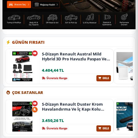
GÜNÜN FIRSATI
S-Dizayn Renault Austral Mild
Hybrid 3D Pro Havuzlu Paspas Ve
Bagaj Havuzu Seti (2'Li Set) 2023
Üzeri A+ Kalite
4.404,44 TL
Ücretsiz Kargo
EKLE
ÇOK SATANLAR
S-Dizayn Renault Duster Krom
Havalandırma Ve İç Kapı Kolu
Çerçevesi 7 Prç. 2024 Üzeri (Parlak
Krom) A+ Kalite
3.450,26 TL
Ücretsiz Kargo
EKLE