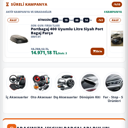
SÜRELİ KAMPANYA
-%10
AKTIF KAMPANYA VE SIRADAKILER
4 KAMPANYA
Aktif
21
19
00
12
-%5
Aktif
BITMESINE
Gün
Saat
Dk
Sn
SON GÜN FIRSATLARI
Portbagaj 400 Uyumlu Litre Siyah Port
Bagaj Parça
SR01-01
15.759,13 TL
14.971,18 TL
Ekle
Stok: 3
İç Aksesuarlar
Oto Aksesuar
Dış Aksesuarlar
Dönüşüm Kiti
Far - Stop - Sis
Ürünleri