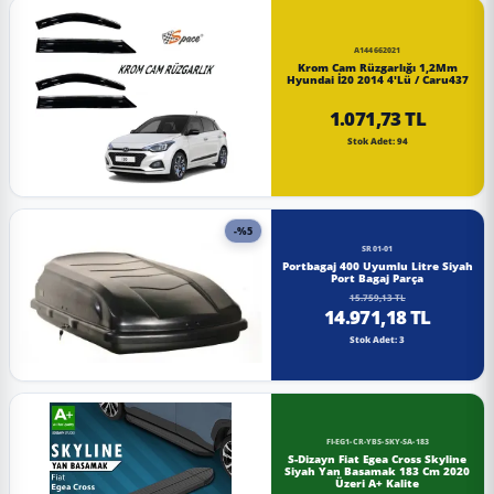
A144662021
Krom Cam Rüzgarlığı 1,2Mm
Hyundai İ20 2014 4'Lü / Caru437
1.071,73 TL
Stok Adet: 94
-%5
SR01-01
Portbagaj 400 Uyumlu Litre Siyah
Port Bagaj Parça
15.759,13 TL
14.971,18 TL
Stok Adet: 3
FI-EG1-CR-YBS-SKY-SA-183
S-Dizayn Fiat Egea Cross Skyline
Siyah Yan Basamak 183 Cm 2020
Üzeri A+ Kalite