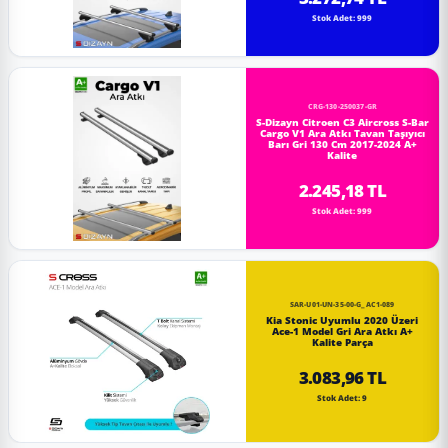
Stok Adet: 999
CRG-130-250037-GR
S-Dizayn Citroen C3 Aircross S-Bar
Cargo V1 Ara Atkı Tavan Taşıyıcı
Barı Gri 130 Cm 2017-2024 A+
Kalite
2.245,18 TL
Stok Adet: 999
SAR-U01-UN-35-00-G_AC1-089
Kia Stonic Uyumlu 2020 Üzeri
Ace-1 Model Gri Ara Atkı A+
Kalite Parça
3.083,96 TL
Stok Adet: 9