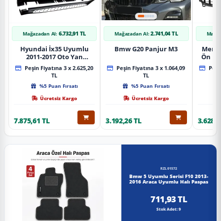
6.732,91 TL
2.741,04 TL
Mağazadan Al:
Mağazadan Al:
Mağaz
Hyundai İx35 Uyumlu
Bmw G20 Panjur M3
Merce
2011-2017 Oto Yan
Ön Pa
Basamak Koruma Side
Piano
Peşin Fiyatına 3 x 2.625,20
Peşin Fiyatına 3 x 1.064,09
Peşin
Step Bmw Style
TL
TL
%5 Puan Fırsatı
%5 Puan Fırsatı
Ücretsiz Kargo
Ücretsiz Kargo
7.875,61 TL
3.192,26 TL
3.628,8
RZL01572
Bmw 5 Uyumlu Serisi F10 2013-
2016 Araca Uyumlu Halı Paspas
711,93 TL
Stok Adet: 9