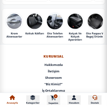
Krom
Koltuk Kılıfları
Oto Telefon
Kolçak Ve
Oto Paspas Ve
Aksesuarlar
Aksesuarları
Kolçak
Bagaj Ürünleri
Aparatları
KURUMSAL
Hakkımızda
İletişim
Showroom
“Biz Kimiz?”
İş Ortaklarımız
0
KVKK / Gizlilik
Anasayfa
Kategoriler
Hesabım
Destek
Sepetim
Mesafeli Satış Sözleşmesi