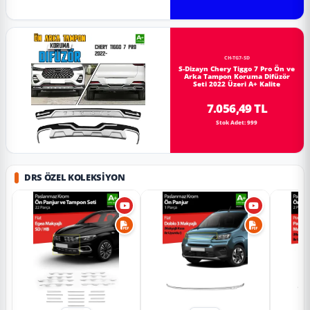
CH-TG7-SD
S-Dizayn Chery Tiggo 7 Pro Ön ve
Arka Tampon Koruma Difüzör
Seti 2022 Üzeri A+ Kalite
7.056,49 TL
Stok Adet: 999
DRS ÖZEL KOLEKSIYON