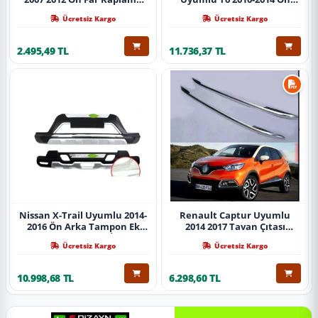
Abs Krom Parça
Koruma Demiri Paslanmaz
Ücretsiz Kargo
Ücretsiz Kargo
Çelik Krom
2.495,49 TL
11.736,37 TL
Nissan X-Trail Uyumlu 2014-
Renault Captur Uyumlu
2016 Ön Arka Tampon Ek
2014 2017 Tavan Çıtası
Koruma Difüzör İthal
Gümüş Parça
Ücretsiz Kargo
Ücretsiz Kargo
10.998,68 TL
6.298,60 TL