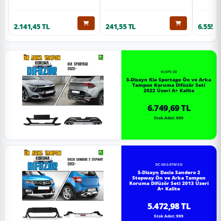
2.141,45 TL
241,55 TL
6.555,6
KI-SP5-SD
S-Dizayn Kia Sportage Ön ve Arka
Tampon Koruma Difüzör Seti
2022 Üzeri A+ Kalite
6.749,69 TL
Stok Adet: 999
DC-SD2-STW-SD
S-Dizayn Dacia Sandero 2
Stepway Ön ve Arka Tampon
Koruma Difüzör Seti 2013 Üzeri
A+ Kalite
5.472,98 TL
Stok Adet: 999