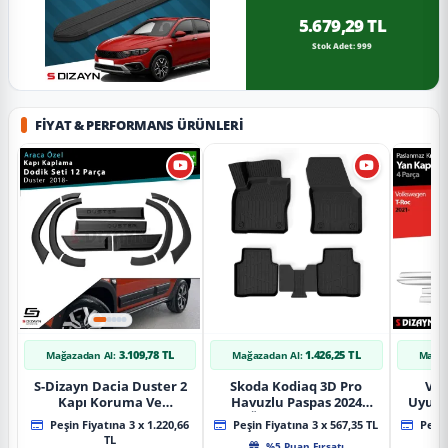
5.679,29 TL
Stok Adet: 999
FIYAT & PERFORMANS ÜRÜNLERI
3.109,78 TL
1.426,25 TL
Mağazadan Al:
Mağazadan Al:
Mağaz
S-Dizayn Dacia Duster 2
Skoda Kodiaq 3D Pro
Vol
Kapı Koruma Ve
Havuzlu Paspas 2024
Uyuml
Çamurluk Kaplaması
Üzeri A+ Kalite
Yan Ka
Peşin Fiyatına 3 x 1.220,66
Peşin Fiyatına 3 x 567,35 TL
Peşin
Dodik Seti 2018 Üzeri A+
20
TL
%5 Puan Fırsatı