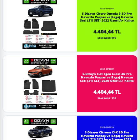
3SET-SDZ001
S-Dizayn Chery Omoda 5 3D Pro
Havuzlu Paspas ve Bagaj Havuzu
Seti (2'li SET) 2022 Üzeri A+ Kalite
4.404,44 TL
Stok Adet: 999
3SET-SDZ089
S-Dizayn Fiat Egea Cross 3D Pro
Havuzlu Paspas ve Bagaj Havuzu
Seti (2'li SET) 2020 Üzeri A+ Kalite
4.404,44 TL
Stok Adet: 999
3SET-SDZ039
S-Dizayn Citroen C4X 3D Pro
Havuzlu Paspas ve Bagaj Havuzu
Seti (2'li SET) İnce Stepne 2023