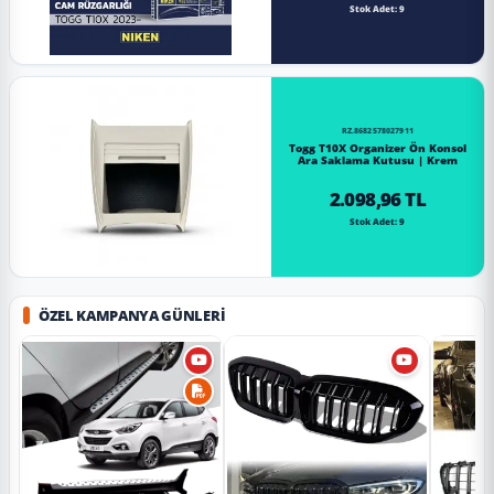
Stok Adet: 9
RZ.8682578027911
Togg T10X Organizer Ön Konsol
Ara Saklama Kutusu | Krem
2.098,96 TL
Stok Adet: 9
ÖZEL KAMPANYA GÜNLERI