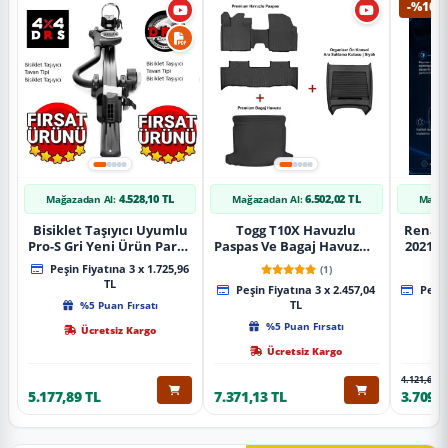
-%10
4.528,10 TL
6.502,02 TL
Mağazadan Al:
Mağazadan Al:
Mağaz
Bisiklet Taşıyıcı Uyumlu
Togg T10X Havuzlu
Renaul
Pro-S Gri Yeni Ürün Parça
Paspas Ve Bagaj Havuzu +
2021 S
Tavan Tipi Bisiklet
Siyah Organizer
Karbo
Peşin Fiyatına 3 x 1.725,96
(1)
Taşıyıcı
TL
Peşin Fiyatına 3 x 2.457,04
Peşin
%5 Puan Fırsatı
TL
%5 Puan Fırsatı
Ücretsiz Kargo
Ücretsiz Kargo
4.121,65 T
5.177,89 TL
7.371,13 TL
3.709,4