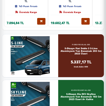
TL
TL
%5 Puan Fırsatı
%5 Puan Fırsatı
Ücretsiz Kargo
Ücretsiz Kargo
7.094,84 TL
19.682,47 TL
13.274,
FI-DB3-YBS-SL-AL-203
S-Dizayn Fiat Doblo 3 S-Line
Aluminyum Yan Basamak 203 Cm
2023 Üzeri
5.337,17 TL
Stok Adet: 999
KI-EV3-YBS-SKY-AL-183
S-Dizayn Kia EV3 Skyline
Aluminyum Yan Basamak 183 Cm
2025 Üzeri A+ Kalite