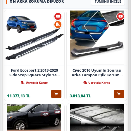
ÖN ARKA KORUMA DIFÜZÖR
TÜMÜNÜ İNCELE
Ford Ecosport 2 2013-2020
Civic 2016 Uyumlu Sonrası
Side Step Square Style Yan
Arka Tampon Eşik Koruma
Basamak (İthal)
Abs (Yazısız) Parça
Ücretsiz Kargo
Ücretsiz Kargo
11.377,13 TL
3.813,84 TL