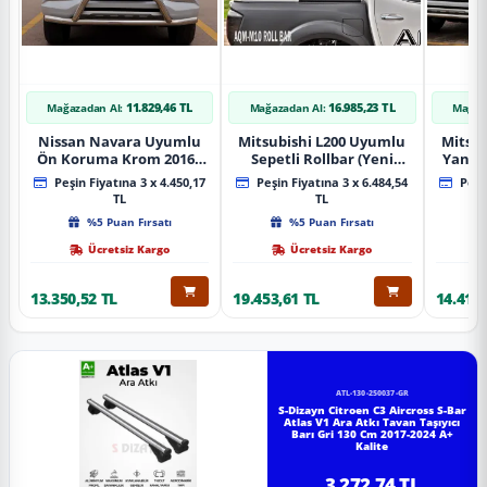
11.829,46 TL
16.985,23 TL
Mağazadan Al:
Mağazadan Al:
Mağaz
Nissan Navara Uyumlu
Mitsubishi L200 Uyumlu
Mitsub
Ön Koruma Krom 2016+
Sepetli Rollbar (Yeni
Yan B
Pst14 Parça
Nesil Sepetli Roll Bar
A
Peşin Fiyatına 3 x 4.450,17
Peşin Fiyatına 3 x 6.484,54
Peşin
Aqm-M10)
TL
TL
%5 Puan Fırsatı
%5 Puan Fırsatı
Ücretsiz Kargo
Ücretsiz Kargo
13.350,52 TL
19.453,61 TL
14.418,
ATL-130-250037-GR
S-Dizayn Citroen C3 Aircross S-Bar
Atlas V1 Ara Atkı Tavan Taşıyıcı
Barı Gri 130 Cm 2017-2024 A+
Kalite
3.272,74 TL