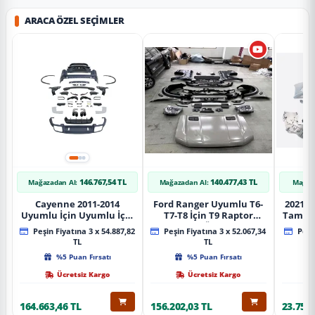
ARACA ÖZEL SEÇIMLER
146.767,54 TL
140.477,43 TL
Mağazadan Al:
Mağazadan Al:
Mağaz
Cayenne 2011-2014
Ford Ranger Uyumlu T6-
2021+ 
Uyumlu İçin Uyumlu İçin
T7-T8 İçin T9 Raptor
Tampo
2019+ Bagaj Facelift
Dönüşüm (Ön Arka Full)
Peşin Fiyatına 3 x 54.887,82
Peşin Fiyatına 3 x 52.067,34
Peşin
Parça
Parça
TL
TL
%5 Puan Fırsatı
%5 Puan Fırsatı
Ücretsiz Kargo
Ücretsiz Kargo
164.663,46 TL
156.202,03 TL
23.757,