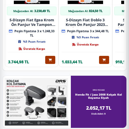
3.238,49 TL
824,50 TL
Mağazadan Al:
Mağazadan Al:
Mağa
S-Dizayn Fiat Egea Krom
S-Dizayn Fiat Doblo 3
S-D
Ön Panjur Ve Tampon
Krom Ön Panjur 2023
Partn
Çıta Seti Diamond Model
Üzeri A+ Kalite
Ön Ta
Peşin Fiyatına 3 x 1.248,33
Peşin Fiyatına 3 x 344,48 TL
Peşin
22 Prç. 2020 Üzeri (Parlak
2023
TL
%5 Puan Fırsatı
Krom)
%5 Puan Fırsatı
Ücretsiz Kargo
Ücretsiz Kargo
3.744,98 TL
1.033,44 TL
910,16 
DRS-153444
Honda Fit / Jazz 2008 Kolçak Kol
Dayama Siyah
2.052,17 TL
Stok Adet: 9