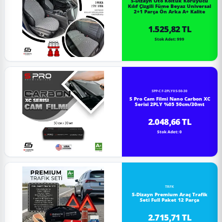
S-Dizayn Oto Koltuk Koruyucu
Kılıf Çizgili Füme Beyaz Universal
2+1 Parça Ön Arka A+ Kalite
1.525,82 TL
Stok Adet: 999
SPP-CF-2PLY05-50-30
S Pro Cam Filmi Nano Carbon XC
Serisi 2PLY %05 50cm/30mt
2.048,66 TL
Stok Adet: 0
TRFK
S-Dizayn Premium Araç Trafik
Seti Full Paket 12 Parça
2.715,71 TL