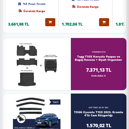
Kalite
%5 Puan Fırsatı
Ücretsiz Kargo
Ücretsiz Kargo
3.661,98 TL
1.702,06 TL
1.817,0
T10XPBOSYH
Togg T10X Havuzlu Paspas ve
Bagaj Havuzu + Siyah Organizer
7.371,13 TL
Stok Adet: 9
047 TG01 02 01 001
TOGG Uyumlu T10X 2023- Kromlu
4'lü Cam Rüzgarlığı
1.570,02 TL