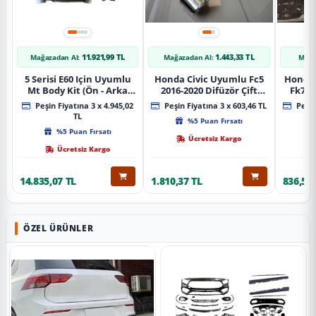
11.921,99 TL
1.443,33 TL
Mağazadan Al:
Mağazadan Al:
Mağa
5 Serisi E60 Için Uyumlu
Honda Civic Uyumlu Fc5
Honda 
Mt Body Kit (Ön - Arka
2016-2020 Difüzör Çift
Fk7 2
Tampon -Marspiyel )
Çıkış İçin Egzoz Seti
Pad
Peşin Fiyatına 3 x 4.945,02
Peşin Fiyatına 3 x 603,46 TL
Peşin
TL
%5 Puan Fırsatı
%5 Puan Fırsatı
Ücretsiz Kargo
Ücretsiz Kargo
14.835,07 TL
1.810,37 TL
836,51 
ÖZEL ÜRÜNLER