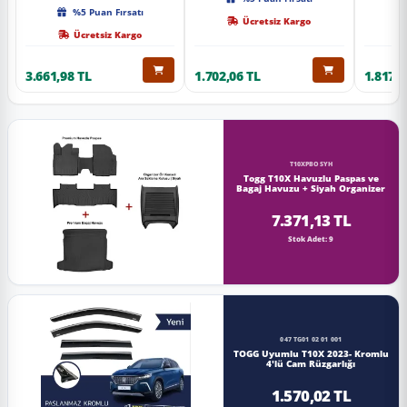
Kalite
%5 Puan Fırsatı
Ücretsiz Kargo
Ücretsiz Kargo
3.661,98 TL
1.702,06 TL
1.817,0
T10XPBOSYH
Togg T10X Havuzlu Paspas ve
Bagaj Havuzu + Siyah Organizer
7.371,13 TL
Stok Adet: 9
047 TG01 02 01 001
TOGG Uyumlu T10X 2023- Kromlu
4'lü Cam Rüzgarlığı
1.570,02 TL