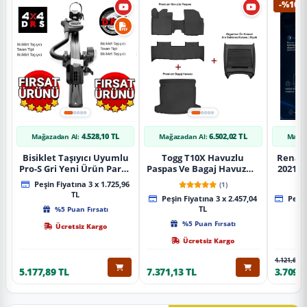
-%10
4.528,10 TL
6.502,02 TL
Mağazadan Al:
Mağazadan Al:
Mağaz
Bisiklet Taşıyıcı Uyumlu
Togg T10X Havuzlu
Renaul
Pro-S Gri Yeni Ürün Parça
Paspas Ve Bagaj Havuzu +
2021 S
Tavan Tipi Bisiklet
Siyah Organizer
Karbo
Peşin Fiyatına 3 x 1.725,96
(1)
Taşıyıcı
TL
Peşin Fiyatına 3 x 2.457,04
Peşin
%5 Puan Fırsatı
TL
%5 Puan Fırsatı
Ücretsiz Kargo
Ücretsiz Kargo
4.121,65 T
5.177,89 TL
7.371,13 TL
3.709,4