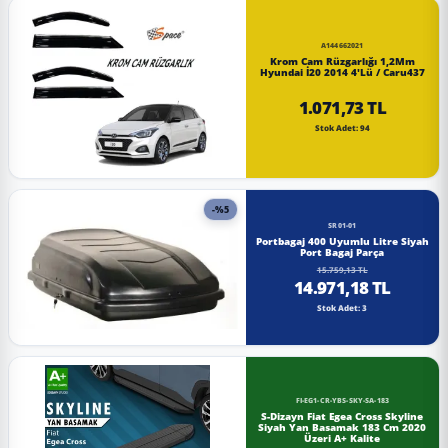
A144662021
Krom Cam Rüzgarlığı 1,2Mm
Hyundai İ20 2014 4'Lü / Caru437
1.071,73 TL
Stok Adet: 94
-%5
SR01-01
Portbagaj 400 Uyumlu Litre Siyah
Port Bagaj Parça
15.759,13 TL
14.971,18 TL
Stok Adet: 3
FI-EG1-CR-YBS-SKY-SA-183
S-Dizayn Fiat Egea Cross Skyline
Siyah Yan Basamak 183 Cm 2020
Üzeri A+ Kalite