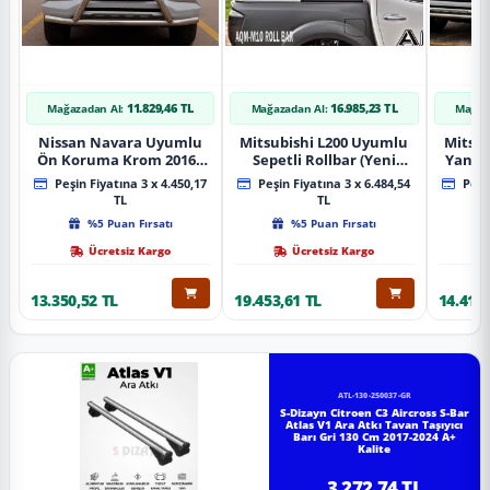
11.829,46 TL
16.985,23 TL
Mağazadan Al:
Mağazadan Al:
Mağaz
Nissan Navara Uyumlu
Mitsubishi L200 Uyumlu
Mitsub
Ön Koruma Krom 2016+
Sepetli Rollbar (Yeni
Yan B
Pst14 Parça
Nesil Sepetli Roll Bar
A
Peşin Fiyatına 3 x 4.450,17
Peşin Fiyatına 3 x 6.484,54
Peşin
Aqm-M10)
TL
TL
%5 Puan Fırsatı
%5 Puan Fırsatı
Ücretsiz Kargo
Ücretsiz Kargo
13.350,52 TL
19.453,61 TL
14.418,
ATL-130-250037-GR
S-Dizayn Citroen C3 Aircross S-Bar
Atlas V1 Ara Atkı Tavan Taşıyıcı
Barı Gri 130 Cm 2017-2024 A+
Kalite
3.272,74 TL