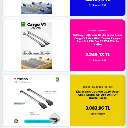
Stok Adet: 999
CRG-130-250037-GR
S-Dizayn Citroen C3 Aircross S-Bar
Cargo V1 Ara Atkı Tavan Taşıyıcı
Barı Gri 130 Cm 2017-2024 A+
Kalite
2.245,18 TL
Stok Adet: 999
SAR-U01-UN-35-00-G_AC1-089
Kia Stonic Uyumlu 2020 Üzeri
Ace-1 Model Gri Ara Atkı A+
Kalite Parça
3.083,96 TL
Stok Adet: 9