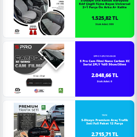
S-Dizayn Oto Koltuk Koruyucu
Kılıf Çizgili Füme Beyaz Universal
2+1 Parça Ön Arka A+ Kalite
1.525,82 TL
Stok Adet: 999
SPP-CF-2PLY05-50-30
S Pro Cam Filmi Nano Carbon XC
Serisi 2PLY %05 50cm/30mt
2.048,66 TL
Stok Adet: 0
TRFK
S-Dizayn Premium Araç Trafik
Seti Full Paket 12 Parça
2.715,71 TL