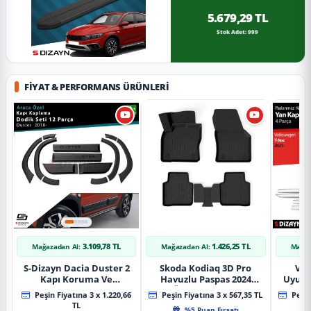
5.679,29 TL
Stok Adet: 999
FIYAT & PERFORMANS ÜRÜNLERI
3.109,78 TL
1.426,25 TL
Mağazadan Al:
Mağazadan Al:
Mağaz
S-Dizayn Dacia Duster 2
Skoda Kodiaq 3D Pro
Vol
Kapı Koruma Ve
Havuzlu Paspas 2024
Uyuml
Çamurluk Kaplaması
Üzeri A+ Kalite
Yan Ka
Peşin Fiyatına 3 x 1.220,66
Peşin Fiyatına 3 x 567,35 TL
Peşin
Dodik Seti 2018 Üzeri A+
20
TL
%5 Puan Fırsatı