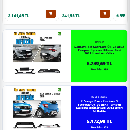
2.141,45 TL
241,55 TL
6.555,6
KI-SP5-SD
S-Dizayn Kia Sportage Ön ve Arka
Tampon Koruma Difüzör Seti
2022 Üzeri A+ Kalite
6.749,69 TL
Stok Adet: 999
DC-SD2-STW-SD
S-Dizayn Dacia Sandero 2
Stepway Ön ve Arka Tampon
Koruma Difüzör Seti 2013 Üzeri
A+ Kalite
5.472,98 TL
Stok Adet: 999