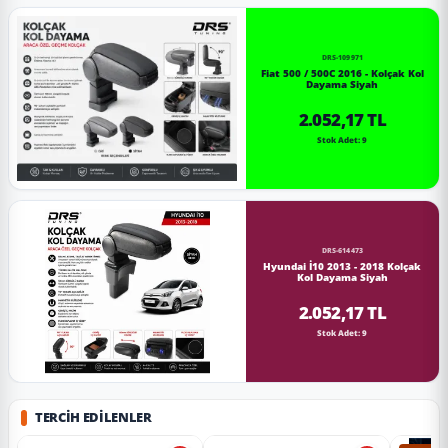
DRS-109971
Fiat 500 / 500C 2016 - Kolçak Kol
Dayama Siyah
2.052,17 TL
Stok Adet: 9
DRS-614473
Hyundai İ10 2013 - 2018 Kolçak
Kol Dayama Siyah
2.052,17 TL
Stok Adet: 9
TERCIH EDILENLER