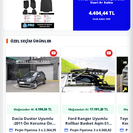
Üzeri A+ Kalite
4.404,44 TL
Stok Adet: 999
ÖZEL SEÇIM ÜRÜNLER
6.199,36 TL
17.191,20 TL
Mağazadan Al:
Mağazadan Al:
Mağaz
Dacia Duster Uyumlu
Ford Ranger Uyumlu
Toyot
-2011 Ön Koruma Ön
Rollbar Basket Aqm-S10
Koru
Tekli Koruma
2015+ Uyumlu
Chrom
Peşin Fiyatına 3 x 2.364,95
Peşin Fiyatına 3 x 6.560,82
Peşin