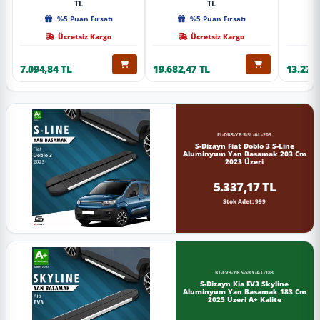
TL
TL
%5 Puan Fırsatı
%5 Puan Fırsatı
Ücretsiz Kargo
Ücretsiz Kargo
7.094,84 TL
19.682,47 TL
13.274,
FI-DB3-YBS-SL-AL-203
S-Dizayn Fiat Doblo 3 S-Line
Aluminyum Yan Basamak 203 Cm
2023 Üzeri
5.337,17 TL
Stok Adet: 999
KI-EV3-YBS-SKY-AL-183
S-Dizayn Kia EV3 Skyline
Aluminyum Yan Basamak 183 Cm
2025 Üzeri A+ Kalite