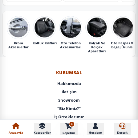
Krom
Koltuk Kılıfları
Oto Telefon
Kolçak Ve
Oto Paspas Ve
Aksesuarlar
Aksesuarları
Kolçak
Bagaj Ürünleri
Aparatları
KURUMSAL
Hakkımızda
İletişim
Showroom
“Biz Kimiz?”
İş Ortaklarımız
0
KVKK / Gizlilik
Anasayfa
Kategoriler
Hesabım
Destek
Sepetim
Mesafeli Satış Sözleşmesi