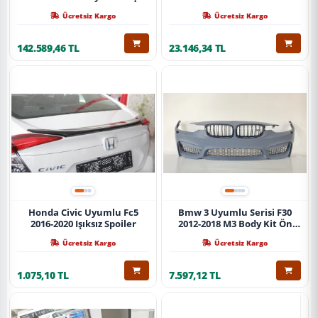
Ücretsiz Kargo
Ücretsiz Kargo
142.589,46 TL
23.146,34 TL
Honda Civic Uyumlu Fc5
Bmw 3 Uyumlu Serisi F30
2016-2020 Işıksız Spoiler
2012-2018 M3 Body Kit Ön
Tampon
Ücretsiz Kargo
Ücretsiz Kargo
1.075,10 TL
7.597,12 TL