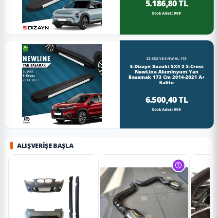
5.186,80 TL
Stok Adet: 999
SZ-SX2-YBS-NW-AL-173
S-Dizayn Suzuki SX4 2 S-Cross
NewLine Aluminyum Yan
Basamak 173 Cm 2014-2021 A+
Kalite
6.500,40 TL
Stok Adet: 999
ALIŞVERIŞE BAŞLA