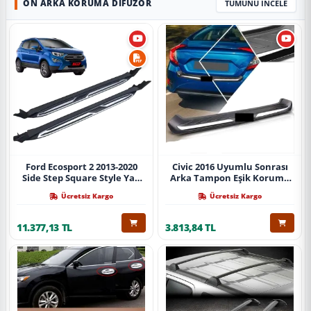
ÖN ARKA KORUMA DIFÜZÖR
TÜMÜNÜ İNCELE
Ford Ecosport 2 2013-2020
Civic 2016 Uyumlu Sonrası
Side Step Square Style Yan
Arka Tampon Eşik Koruma
Basamak (İthal)
Abs (Yazısız) Parça
Ücretsiz Kargo
Ücretsiz Kargo
11.377,13 TL
3.813,84 TL