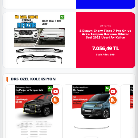
CH-TG7-SD
S-Dizayn Chery Tiggo 7 Pro Ön ve
Arka Tampon Koruma Difüzör
Seti 2022 Üzeri A+ Kalite
7.056,49 TL
Stok Adet: 999
DRS ÖZEL KOLEKSIYON