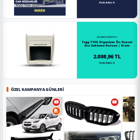
Stok Adet: 9
RZ.8682578027911
Togg T10X Organizer Ön Konsol
Ara Saklama Kutusu | Krem
2.098,96 TL
Stok Adet: 9
ÖZEL KAMPANYA GÜNLERI