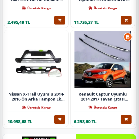
Abs Krom Parça
Koruma Demiri Paslanmaz
Ücretsiz Kargo
Ücretsiz Kargo
Çelik Krom
2.495,49 TL
11.736,37 TL
Nissan X-Trail Uyumlu 2014-
Renault Captur Uyumlu
2016 Ön Arka Tampon Ek
2014 2017 Tavan Çıtası
Koruma Difüzör İthal
Gümüş Parça
Ücretsiz Kargo
Ücretsiz Kargo
10.998,68 TL
6.298,60 TL