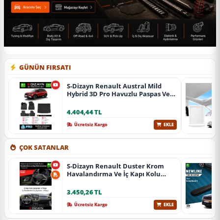
GÜNÜN FIRSATI
S-Dizayn Renault Austral Mild
Hybrid 3D Pro Havuzlu Paspas Ve
Bagaj Havuzu Seti (2'Li Set) 2023
Üzeri A+ Kalite
4.404,44 TL
Ücretsiz Kargo
EKLE
ÇOK SATANLAR
S-Dizayn Renault Duster Krom
Havalandırma Ve İç Kapı Kolu
Çerçevesi 7 Prç. 2024 Üzeri (Parlak
Krom) A+ Kalite
3.450,26 TL
Ücretsiz Kargo
EKLE