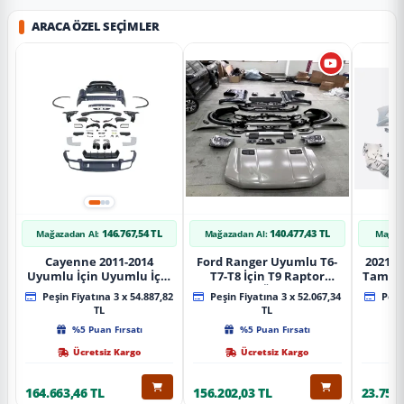
ARACA ÖZEL SEÇIMLER
146.767,54 TL
140.477,43 TL
Mağazadan Al:
Mağazadan Al:
Mağaz
Cayenne 2011-2014
Ford Ranger Uyumlu T6-
2021+ 
Uyumlu İçin Uyumlu İçin
T7-T8 İçin T9 Raptor
Tampo
2019+ Bagaj Facelift
Dönüşüm (Ön Arka Full)
Peşin Fiyatına 3 x 54.887,82
Peşin Fiyatına 3 x 52.067,34
Peşin
Parça
Parça
TL
TL
%5 Puan Fırsatı
%5 Puan Fırsatı
Ücretsiz Kargo
Ücretsiz Kargo
164.663,46 TL
156.202,03 TL
23.757,