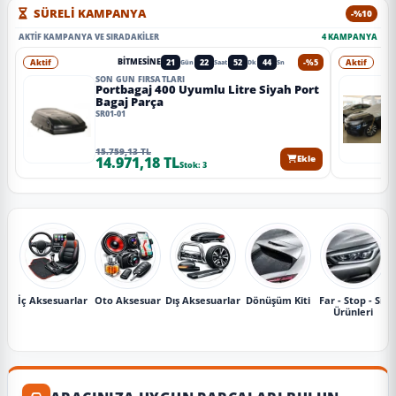
SÜRELİ KAMPANYA
-%10
AKTIF KAMPANYA VE SIRADAKILER
4 KAMPANYA
Aktif
21
22
52
41
-%5
Aktif
BITMESINE
Gün
Saat
Dk
Sn
SON GÜN FIRSATLARI
Portbagaj 400 Uyumlu Litre Siyah Port
Bagaj Parça
SR01-01
15.759,13 TL
14.971,18 TL
Ekle
Stok: 3
İç Aksesuarlar
Oto Aksesuar
Dış Aksesuarlar
Dönüşüm Kiti
Far - Stop - Sis
Ürünleri