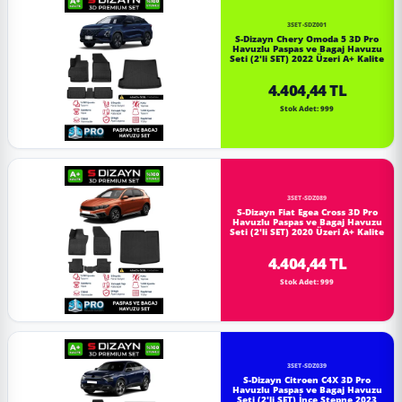
3SET-SDZ001
S-Dizayn Chery Omoda 5 3D Pro
Havuzlu Paspas ve Bagaj Havuzu
Seti (2'li SET) 2022 Üzeri A+ Kalite
4.404,44 TL
Stok Adet: 999
3SET-SDZ089
S-Dizayn Fiat Egea Cross 3D Pro
Havuzlu Paspas ve Bagaj Havuzu
Seti (2'li SET) 2020 Üzeri A+ Kalite
4.404,44 TL
Stok Adet: 999
3SET-SDZ039
S-Dizayn Citroen C4X 3D Pro
Havuzlu Paspas ve Bagaj Havuzu
Seti (2'li SET) İnce Stepne 2023