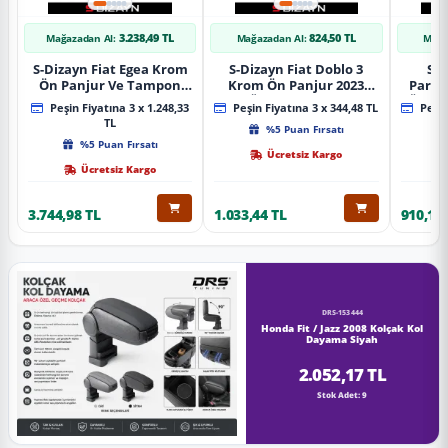
3.238,49 TL
824,50 TL
Mağazadan Al:
Mağazadan Al:
Mağa
S-Dizayn Fiat Egea Krom
S-Dizayn Fiat Doblo 3
S-D
Ön Panjur Ve Tampon
Krom Ön Panjur 2023
Partn
Çıta Seti Diamond Model
Üzeri A+ Kalite
Ön Ta
Peşin Fiyatına 3 x 1.248,33
Peşin Fiyatına 3 x 344,48 TL
Peşin
22 Prç. 2020 Üzeri (Parlak
2023
TL
%5 Puan Fırsatı
Krom)
%5 Puan Fırsatı
Ücretsiz Kargo
Ücretsiz Kargo
3.744,98 TL
1.033,44 TL
910,16 
DRS-153444
Honda Fit / Jazz 2008 Kolçak Kol
Dayama Siyah
2.052,17 TL
Stok Adet: 9