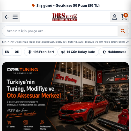
1984'ten beri Türkiye’nin en büyük oto aksesuar ve tuning
0
Mobil Arama
acınıza özel oto aksesuar, body kit, tuning, SUV, pickup ve off-road ürünlerini DRS Tuning’de m
EN
DE
1984'ten Beri
14 Gün Kolay İade
Hakkımızda