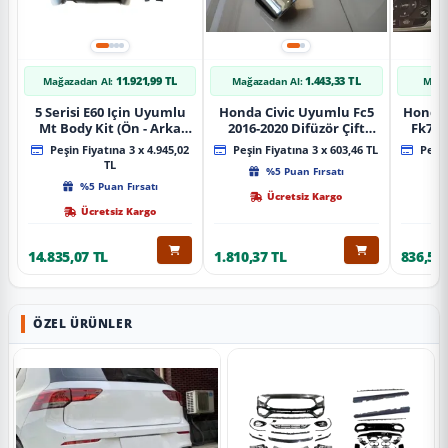
11.921,99 TL
1.443,33 TL
Mağazadan Al:
Mağazadan Al:
Mağa
5 Serisi E60 Için Uyumlu
Honda Civic Uyumlu Fc5
Honda 
Mt Body Kit (Ön - Arka
2016-2020 Difüzör Çift
Fk7 2
Tampon -Marspiyel )
Çıkış İçin Egzoz Seti
Pad
Peşin Fiyatına 3 x 4.945,02
Peşin Fiyatına 3 x 603,46 TL
Peşin
TL
%5 Puan Fırsatı
%5 Puan Fırsatı
Ücretsiz Kargo
Ücretsiz Kargo
14.835,07 TL
1.810,37 TL
836,51 
ÖZEL ÜRÜNLER