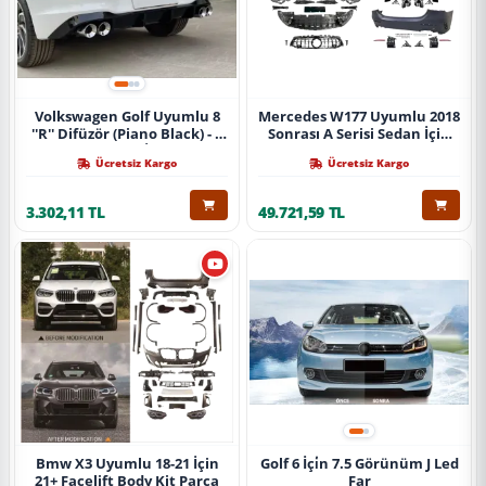
Volkswagen Golf Uyumlu 8
Mercedes W177 Uyumlu 2018
''R'' Difüzör (Piano Black) - 4
Sonrası A Serisi Sedan İçin
Egzoz (Life Style İmpression
A45 Body Kit (Arka
Ücretsiz Kargo
Ücretsiz Kargo
Paket İçin)
Tamponlu Set)
3.302,11 TL
49.721,59 TL
Bmw X3 Uyumlu 18-21 İçin
Golf 6 İçi̇n 7.5 Görünüm J Led
21+ Facelift Body Kit Parça
Far