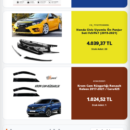
CG_71121TEMM90-
Honda Civic Uyumlu Ön Panjur
Seti Fc5/Fk7 (2015-2021)
4.039,37 TL
Stok Adet: 20
A144252021
Krom Cam Rüzgarlığı Renault
Keleos 2017-2021 / Caru425
1.024,52 TL
Stok Adet: 1