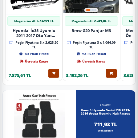
6.732,91 TL
2.741,04 TL
Mağazadan Al:
Mağazadan Al:
Mağaz
Hyundai İx35 Uyumlu
Bmw G20 Panjur M3
Merce
2011-2017 Oto Yan
Ön Pa
Basamak Koruma Side
Piano
Peşin Fiyatına 3 x 2.625,20
Peşin Fiyatına 3 x 1.064,09
Peşin
Step Bmw Style
TL
TL
%5 Puan Fırsatı
%5 Puan Fırsatı
Ücretsiz Kargo
Ücretsiz Kargo
7.875,61 TL
3.192,26 TL
3.628,8
RZL01572
Bmw 5 Uyumlu Serisi F10 2013-
2016 Araca Uyumlu Halı Paspas
711,93 TL
Stok Adet: 9