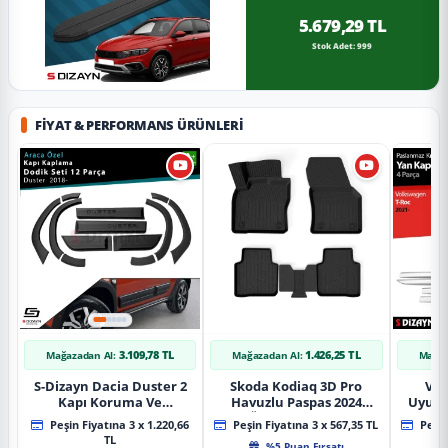
5.679,29 TL
Stok Adet: 999
FIYAT & PERFORMANS ÜRÜNLERI
3.109,78 TL
1.426,25 TL
Mağazadan Al:
Mağazadan Al:
Mağaz
S-Dizayn Dacia Duster 2
Skoda Kodiaq 3D Pro
Vol
Kapı Koruma Ve
Havuzlu Paspas 2024
Uyuml
Çamurluk Kaplaması
Üzeri A+ Kalite
Yan Ka
Peşin Fiyatına 3 x 1.220,66
Peşin Fiyatına 3 x 567,35 TL
Peşin
Dodik Seti 2018 Üzeri A+
20
TL
%5 Puan Fırsatı