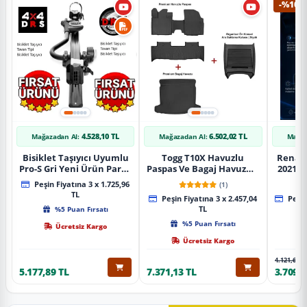
-%10
4.528,10 TL
6.502,02 TL
Mağazadan Al:
Mağazadan Al:
Mağaz
Bisiklet Taşıyıcı Uyumlu
Togg T10X Havuzlu
Renaul
Pro-S Gri Yeni Ürün Parça
Paspas Ve Bagaj Havuzu +
2021 S
Tavan Tipi Bisiklet
Siyah Organizer
Karbo
Peşin Fiyatına 3 x 1.725,96
(1)
Taşıyıcı
TL
Peşin Fiyatına 3 x 2.457,04
Peşin
%5 Puan Fırsatı
TL
%5 Puan Fırsatı
Ücretsiz Kargo
Ücretsiz Kargo
4.121,65 T
5.177,89 TL
7.371,13 TL
3.709,4