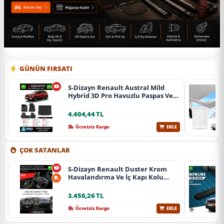
GÜNÜN FIRSATI
S-Dizayn Renault Austral Mild
Hybrid 3D Pro Havuzlu Paspas Ve
Bagaj Havuzu Seti (2'Li Set) 2023
Üzeri A+ Kalite
4.404,44 TL
Ücretsiz Kargo
EKLE
ÇOK SATANLAR
S-Dizayn Renault Duster Krom
Havalandırma Ve İç Kapı Kolu
Çerçevesi 7 Prç. 2024 Üzeri (Parlak
Krom) A+ Kalite
3.450,26 TL
Ücretsiz Kargo
EKLE