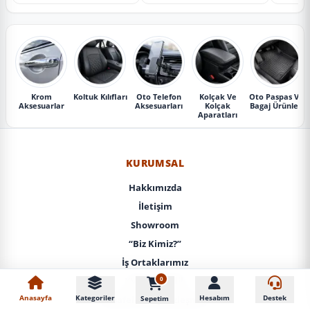
Krom
Koltuk Kılıfları
Oto Telefon
Kolçak Ve
Oto Paspas Ve
Aksesuarlar
Aksesuarları
Kolçak
Bagaj Ürünleri
Aparatları
KURUMSAL
Hakkımızda
İletişim
Showroom
“Biz Kimiz?”
İş Ortaklarımız
0
KVKK / Gizlilik
Anasayfa
Kategoriler
Hesabım
Destek
Sepetim
Mesafeli Satış Sözleşmesi