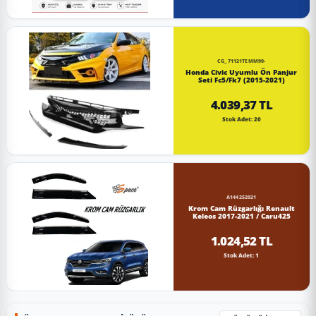
CG_71121TEMM90-
Honda Civic Uyumlu Ön Panjur
Seti Fc5/Fk7 (2015-2021)
4.039,37 TL
Stok Adet: 20
A144252021
Krom Cam Rüzgarlığı Renault
Keleos 2017-2021 / Caru425
1.024,52 TL
Stok Adet: 1