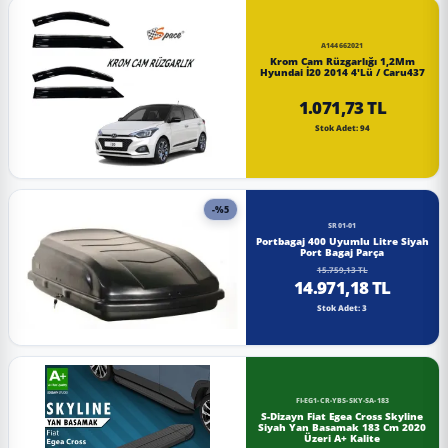
A144662021
Krom Cam Rüzgarlığı 1,2Mm
Hyundai İ20 2014 4'Lü / Caru437
1.071,73 TL
Stok Adet: 94
-%5
SR01-01
Portbagaj 400 Uyumlu Litre Siyah
Port Bagaj Parça
15.759,13 TL
14.971,18 TL
Stok Adet: 3
FI-EG1-CR-YBS-SKY-SA-183
S-Dizayn Fiat Egea Cross Skyline
Siyah Yan Basamak 183 Cm 2020
Üzeri A+ Kalite