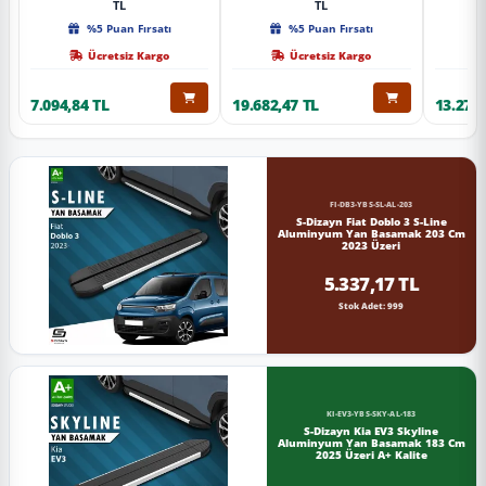
TL
TL
%5 Puan Fırsatı
%5 Puan Fırsatı
Ücretsiz Kargo
Ücretsiz Kargo
7.094,84 TL
19.682,47 TL
13.274,
FI-DB3-YBS-SL-AL-203
S-Dizayn Fiat Doblo 3 S-Line
Aluminyum Yan Basamak 203 Cm
2023 Üzeri
5.337,17 TL
Stok Adet: 999
KI-EV3-YBS-SKY-AL-183
S-Dizayn Kia EV3 Skyline
Aluminyum Yan Basamak 183 Cm
2025 Üzeri A+ Kalite