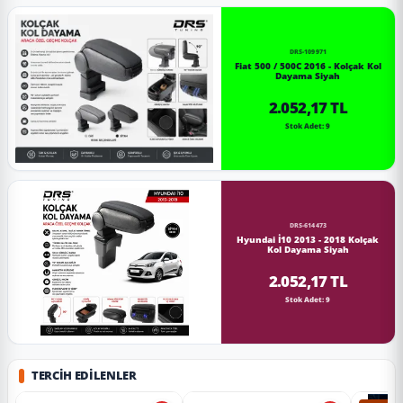
DRS-109971
Fiat 500 / 500C 2016 - Kolçak Kol
Dayama Siyah
2.052,17 TL
Stok Adet: 9
DRS-614473
Hyundai İ10 2013 - 2018 Kolçak
Kol Dayama Siyah
2.052,17 TL
Stok Adet: 9
TERCIH EDILENLER