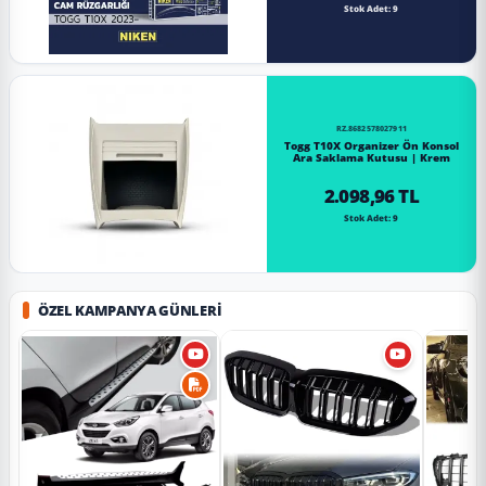
Stok Adet: 9
RZ.8682578027911
Togg T10X Organizer Ön Konsol
Ara Saklama Kutusu | Krem
2.098,96 TL
Stok Adet: 9
ÖZEL KAMPANYA GÜNLERI