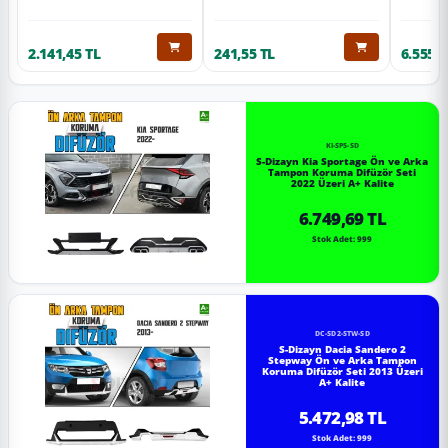
2.141,45 TL
241,55 TL
6.555,6
KI-SP5-SD
S-Dizayn Kia Sportage Ön ve Arka
Tampon Koruma Difüzör Seti
2022 Üzeri A+ Kalite
6.749,69 TL
Stok Adet: 999
DC-SD2-STW-SD
S-Dizayn Dacia Sandero 2
Stepway Ön ve Arka Tampon
Koruma Difüzör Seti 2013 Üzeri
A+ Kalite
5.472,98 TL
Stok Adet: 999