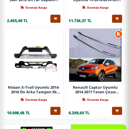
Abs Krom Parça
Koruma Demiri Paslanmaz
Ücretsiz Kargo
Ücretsiz Kargo
Çelik Krom
2.495,49 TL
11.736,37 TL
Nissan X-Trail Uyumlu 2014-
Renault Captur Uyumlu
2016 Ön Arka Tampon Ek
2014 2017 Tavan Çıtası
Koruma Difüzör İthal
Gümüş Parça
Ücretsiz Kargo
Ücretsiz Kargo
10.998,68 TL
6.298,60 TL