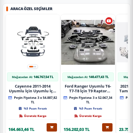
ARACA ÖZEL SEÇIMLER
146.767,54 TL
140.477,43 TL
Mağazadan Al:
Mağazadan Al:
Mağaz
Cayenne 2011-2014
Ford Ranger Uyumlu T6-
2021+ 
Uyumlu İçin Uyumlu İçin
T7-T8 İçin T9 Raptor
Tampo
2019+ Bagaj Facelift
Dönüşüm (Ön Arka Full)
Peşin Fiyatına 3 x 54.887,82
Peşin Fiyatına 3 x 52.067,34
Peşin
Parça
Parça
TL
TL
%5 Puan Fırsatı
%5 Puan Fırsatı
Ücretsiz Kargo
Ücretsiz Kargo
164.663,46 TL
156.202,03 TL
23.757,