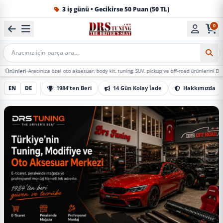
1984'ten beri Türkiye’nin en büyük oto aksesuar ve tuning
0
Mobil Arama
racınıza özel oto aksesuar, body kit, tuning, SUV, pickup ve off-road ürünlerini DRS Tuning’de 
EN
DE
1984'ten Beri
14 Gün Kolay İade
Hakkımızda