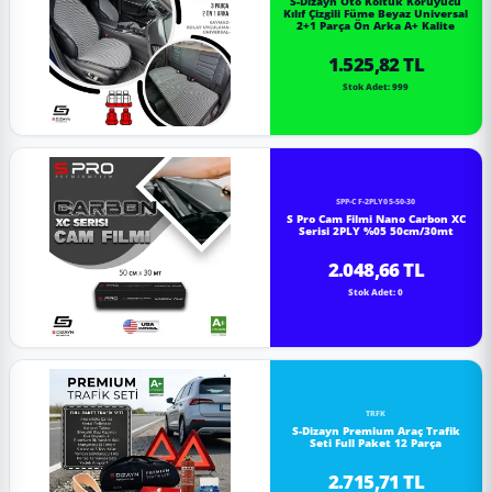
S-Dizayn Oto Koltuk Koruyucu
Kılıf Çizgili Füme Beyaz Universal
2+1 Parça Ön Arka A+ Kalite
1.525,82 TL
Stok Adet: 999
SPP-CF-2PLY05-50-30
S Pro Cam Filmi Nano Carbon XC
Serisi 2PLY %05 50cm/30mt
2.048,66 TL
Stok Adet: 0
TRFK
S-Dizayn Premium Araç Trafik
Seti Full Paket 12 Parça
2.715,71 TL