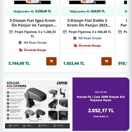
3.238,49 TL
824,50 TL
Mağazadan Al:
Mağazadan Al:
Mağa
S-Dizayn Fiat Egea Krom
S-Dizayn Fiat Doblo 3
S-D
Ön Panjur Ve Tampon
Krom Ön Panjur 2023
Partn
Çıta Seti Diamond Model
Üzeri A+ Kalite
Ön Ta
Peşin Fiyatına 3 x 1.248,33
Peşin Fiyatına 3 x 344,48 TL
Peşin
22 Prç. 2020 Üzeri (Parlak
2023
TL
%5 Puan Fırsatı
Krom)
%5 Puan Fırsatı
Ücretsiz Kargo
Ücretsiz Kargo
3.744,98 TL
1.033,44 TL
910,16 
DRS-153444
Honda Fit / Jazz 2008 Kolçak Kol
Dayama Siyah
2.052,17 TL
Stok Adet: 9