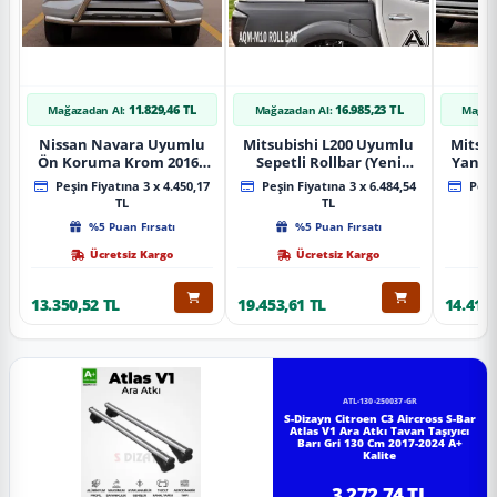
11.829,46 TL
16.985,23 TL
Mağazadan Al:
Mağazadan Al:
Mağaz
Nissan Navara Uyumlu
Mitsubishi L200 Uyumlu
Mitsub
Ön Koruma Krom 2016+
Sepetli Rollbar (Yeni
Yan B
Pst14 Parça
Nesil Sepetli Roll Bar
A
Peşin Fiyatına 3 x 4.450,17
Peşin Fiyatına 3 x 6.484,54
Peşin
Aqm-M10)
TL
TL
%5 Puan Fırsatı
%5 Puan Fırsatı
Ücretsiz Kargo
Ücretsiz Kargo
13.350,52 TL
19.453,61 TL
14.418,
ATL-130-250037-GR
S-Dizayn Citroen C3 Aircross S-Bar
Atlas V1 Ara Atkı Tavan Taşıyıcı
Barı Gri 130 Cm 2017-2024 A+
Kalite
3.272,74 TL