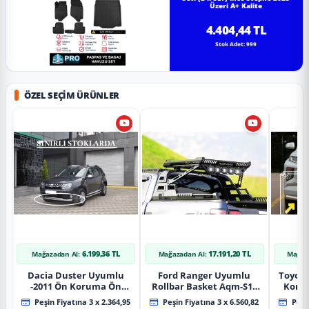
Üzeri A+ Kalite
4.404,44 TL
Stok Adet: 999
ÖZEL SEÇIM ÜRÜNLER
6.199,36 TL
17.191,20 TL
Mağazadan Al:
Mağazadan Al:
Mağaz
Dacia Duster Uyumlu
Ford Ranger Uyumlu
Toyot
-2011 Ön Koruma Ön
Rollbar Basket Aqm-S10
Koru
Tekli Koruma
2015+ Uyumlu
Chrom
Peşin Fiyatına 3 x 2.364,95
Peşin Fiyatına 3 x 6.560,82
Peşin