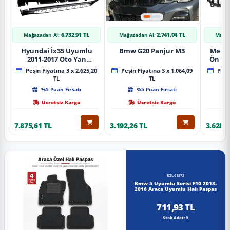
6.732,91 TL
2.741,04 TL
Mağazadan Al:
Mağazadan Al:
Mağaz
Hyundai İx35 Uyumlu
Bmw G20 Panjur M3
Merce
2011-2017 Oto Yan
Ön Pa
Basamak Koruma Side
Piano
Peşin Fiyatına 3 x 2.625,20
Peşin Fiyatına 3 x 1.064,09
Peşin
Step Bmw Style
TL
TL
%5 Puan Fırsatı
%5 Puan Fırsatı
Ücretsiz Kargo
Ücretsiz Kargo
7.875,61 TL
3.192,26 TL
3.628,8
RZL01572
Bmw 5 Uyumlu Serisi F10 2013-
2016 Araca Uyumlu Halı Paspas
711,93 TL
Stok Adet: 9