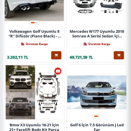
Volkswagen Golf Uyumlu 8
Mercedes W177 Uyumlu 2018
''R'' Difüzör (Piano Black) - 4
Sonrası A Serisi Sedan İçin
Egzoz (Life Style İmpression
A45 Body Kit (Arka
Ücretsiz Kargo
Ücretsiz Kargo
Paket İçin)
Tamponlu Set)
3.302,11 TL
49.721,59 TL
Bmw X3 Uyumlu 18-21 İçin
Golf 6 İçi̇n 7.5 Görünüm J Led
21+ Facelift Body Kit Parça
Far