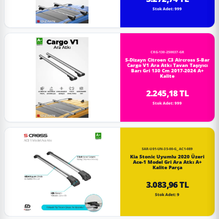
Stok Adet: 999
CRG-130-250037-GR
S-Dizayn Citroen C3 Aircross S-Bar
Cargo V1 Ara Atkı Tavan Taşıyıcı
Barı Gri 130 Cm 2017-2024 A+
Kalite
2.245,18 TL
Stok Adet: 999
SAR-U01-UN-35-00-G_AC1-089
Kia Stonic Uyumlu 2020 Üzeri
Ace-1 Model Gri Ara Atkı A+
Kalite Parça
3.083,96 TL
Stok Adet: 9