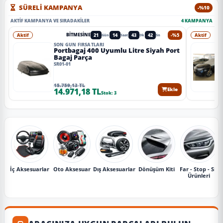
SÜRELİ KAMPANYA
-%10
AKTIF KAMPANYA VE SIRADAKILER
4 KAMPANYA
Aktif
21
14
43
40
-%5
Aktif
BITMESINE
Gün
Saat
Dk
Sn
SON GÜN FIRSATLARI
Portbagaj 400 Uyumlu Litre Siyah Port
Bagaj Parça
SR01-01
15.759,13 TL
14.971,18 TL
Ekle
Stok: 3
İç Aksesuarlar
Oto Aksesuar
Dış Aksesuarlar
Dönüşüm Kiti
Far - Stop - Sis
Ürünleri