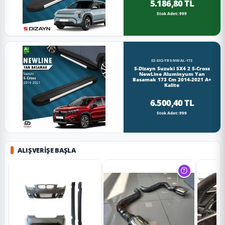
5.186,80 TL
Stok Adet: 999
SZ-SX2-YBS-NW-AL-173
S-Dizayn Suzuki SX4 2 S-Cross
NewLine Aluminyum Yan
Basamak 173 Cm 2014-2021 A+
Kalite
6.500,40 TL
Stok Adet: 999
ALIŞVERIŞE BAŞLA