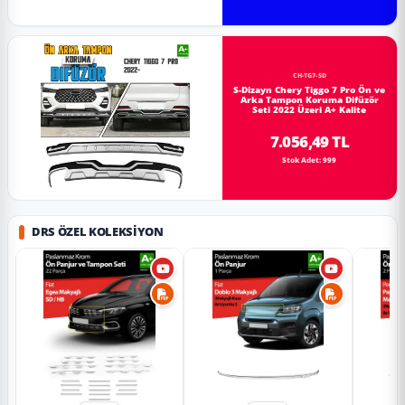
CH-TG7-SD
S-Dizayn Chery Tiggo 7 Pro Ön ve
Arka Tampon Koruma Difüzör
Seti 2022 Üzeri A+ Kalite
7.056,49 TL
Stok Adet: 999
DRS ÖZEL KOLEKSIYON