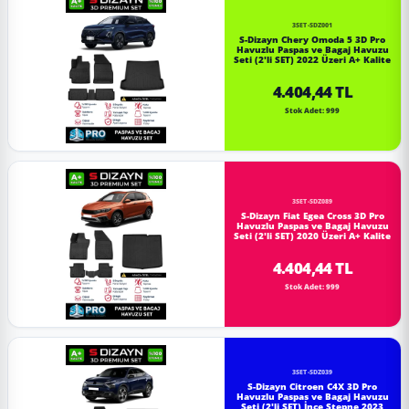
3SET-SDZ001
S-Dizayn Chery Omoda 5 3D Pro
Havuzlu Paspas ve Bagaj Havuzu
Seti (2'li SET) 2022 Üzeri A+ Kalite
4.404,44 TL
Stok Adet: 999
3SET-SDZ089
S-Dizayn Fiat Egea Cross 3D Pro
Havuzlu Paspas ve Bagaj Havuzu
Seti (2'li SET) 2020 Üzeri A+ Kalite
4.404,44 TL
Stok Adet: 999
3SET-SDZ039
S-Dizayn Citroen C4X 3D Pro
Havuzlu Paspas ve Bagaj Havuzu
Seti (2'li SET) İnce Stepne 2023