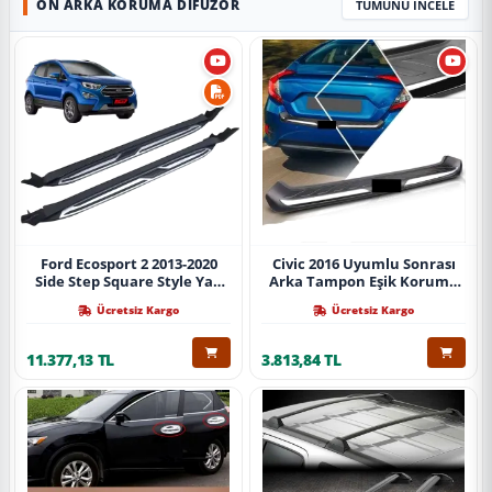
ÖN ARKA KORUMA DIFÜZÖR
TÜMÜNÜ İNCELE
Ford Ecosport 2 2013-2020
Civic 2016 Uyumlu Sonrası
Side Step Square Style Yan
Arka Tampon Eşik Koruma
Basamak (İthal)
Abs (Yazısız) Parça
Ücretsiz Kargo
Ücretsiz Kargo
11.377,13 TL
3.813,84 TL