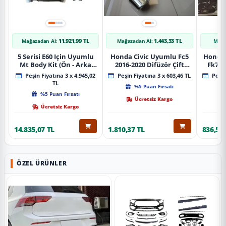
11.921,99 TL
1.443,33 TL
Mağazadan Al:
Mağazadan Al:
Mağa
5 Serisi E60 Için Uyumlu
Honda Civic Uyumlu Fc5
Honda 
Mt Body Kit (Ön - Arka
2016-2020 Difüzör Çift
Fk7 2
Tampon -Marspiyel )
Çıkış İçin Egzoz Seti
Pad
Peşin Fiyatına 3 x 4.945,02
Peşin Fiyatına 3 x 603,46 TL
Peşin
TL
%5 Puan Fırsatı
%5 Puan Fırsatı
Ücretsiz Kargo
Ücretsiz Kargo
14.835,07 TL
1.810,37 TL
836,51 
ÖZEL ÜRÜNLER