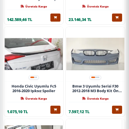
Ücretsiz Kargo
Ücretsiz Kargo
142.589,46 TL
23.146,34 TL
Honda Civic Uyumlu Fc5
Bmw 3 Uyumlu Serisi F30
2016-2020 Işıksız Spoiler
2012-2018 M3 Body Kit Ön
Tampon
Ücretsiz Kargo
Ücretsiz Kargo
1.075,10 TL
7.597,12 TL