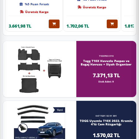
Kalite
%5 Puan Fırsatı
Ücretsiz Kargo
Ücretsiz Kargo
3.661,98 TL
1.702,06 TL
1.817,0
T10XPBOSYH
Togg T10X Havuzlu Paspas ve
Bagaj Havuzu + Siyah Organizer
7.371,13 TL
Stok Adet: 9
047 TG01 02 01 001
TOGG Uyumlu T10X 2023- Kromlu
4'lü Cam Rüzgarlığı
1.570,02 TL