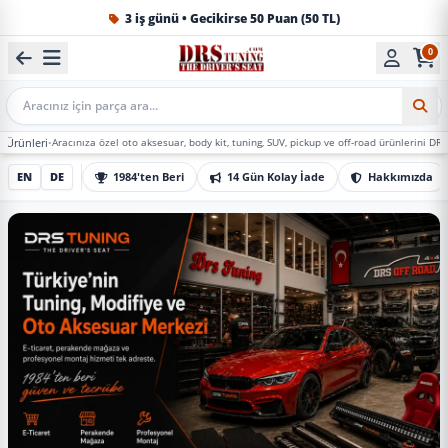
1984'ten beri Türkiye’nin en büyük oto aksesuar ve tuning
0
Mobil Arama
Aracınıza özel oto aksesuar, body kit, tuning, SUV, pickup ve off-road ürünlerini DRS Tuning’de 
EN
DE
1984'ten Beri
14 Gün Kolay İade
Hakkımızda