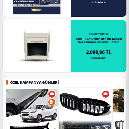
Stok Adet: 9
RZ.8682578027911
Togg T10X Organizer Ön Konsol
Ara Saklama Kutusu | Krem
2.098,96 TL
Stok Adet: 9
ÖZEL KAMPANYA GÜNLERI