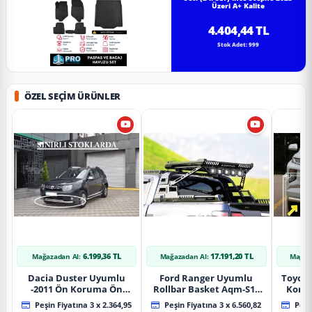
Üzeri A+ Kalite
4.404,44 TL
Stok Adet: 999
ÖZEL SEÇIM ÜRÜNLER
6.199,36 TL
17.191,20 TL
Mağazadan Al:
Mağazadan Al:
Mağaz
Dacia Duster Uyumlu
Ford Ranger Uyumlu
Toyot
-2011 Ön Koruma Ön
Rollbar Basket Aqm-S10
Koru
Tekli Koruma
2015+ Uyumlu
Chrom
Peşin Fiyatına 3 x 2.364,95
Peşin Fiyatına 3 x 6.560,82
Peşin