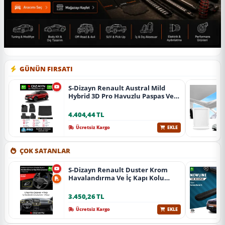
GÜNÜN FIRSATI
S-Dizayn Renault Austral Mild
Hybrid 3D Pro Havuzlu Paspas Ve
Bagaj Havuzu Seti (2'Li Set) 2023
Üzeri A+ Kalite
4.404,44 TL
Ücretsiz Kargo
EKLE
ÇOK SATANLAR
S-Dizayn Renault Duster Krom
Havalandırma Ve İç Kapı Kolu
Çerçevesi 7 Prç. 2024 Üzeri (Parlak
Krom) A+ Kalite
3.450,26 TL
Ücretsiz Kargo
EKLE