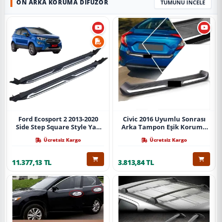
ÖN ARKA KORUMA DIFÜZÖR
TÜMÜNÜ İNCELE
Ford Ecosport 2 2013-2020
Civic 2016 Uyumlu Sonrası
Side Step Square Style Yan
Arka Tampon Eşik Koruma
Basamak (İthal)
Abs (Yazısız) Parça
Ücretsiz Kargo
Ücretsiz Kargo
11.377,13 TL
3.813,84 TL