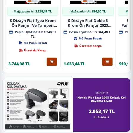
3.238,49 TL
824,50 TL
Mağazadan Al:
Mağazadan Al:
Mağa
S-Dizayn Fiat Egea Krom
S-Dizayn Fiat Doblo 3
S-D
Ön Panjur Ve Tampon
Krom Ön Panjur 2023
Partn
Çıta Seti Diamond Model
Üzeri A+ Kalite
Ön Ta
Peşin Fiyatına 3 x 1.248,33
Peşin Fiyatına 3 x 344,48 TL
Peşin
22 Prç. 2020 Üzeri (Parlak
2023
TL
%5 Puan Fırsatı
Krom)
%5 Puan Fırsatı
Ücretsiz Kargo
Ücretsiz Kargo
3.744,98 TL
1.033,44 TL
910,16 
DRS-153444
Honda Fit / Jazz 2008 Kolçak Kol
Dayama Siyah
2.052,17 TL
Stok Adet: 9