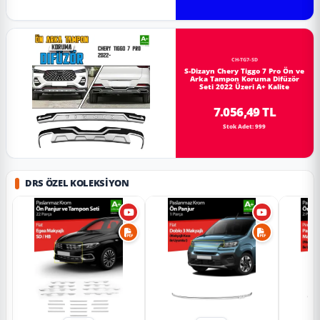
CH-TG7-SD
S-Dizayn Chery Tiggo 7 Pro Ön ve
Arka Tampon Koruma Difüzör
Seti 2022 Üzeri A+ Kalite
7.056,49 TL
Stok Adet: 999
DRS ÖZEL KOLEKSIYON