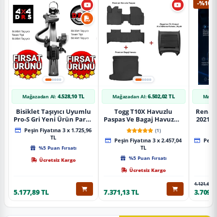
-%10
4.528,10 TL
6.502,02 TL
Mağazadan Al:
Mağazadan Al:
Mağaz
Bisiklet Taşıyıcı Uyumlu
Togg T10X Havuzlu
Renaul
Pro-S Gri Yeni Ürün Parça
Paspas Ve Bagaj Havuzu +
2021 S
Tavan Tipi Bisiklet
Siyah Organizer
Karbo
Peşin Fiyatına 3 x 1.725,96
(1)
Taşıyıcı
TL
Peşin Fiyatına 3 x 2.457,04
Peşin
%5 Puan Fırsatı
TL
%5 Puan Fırsatı
Ücretsiz Kargo
Ücretsiz Kargo
4.121,65 T
5.177,89 TL
7.371,13 TL
3.709,4