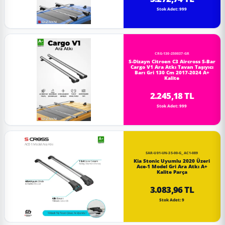
Stok Adet: 999
CRG-130-250037-GR
S-Dizayn Citroen C3 Aircross S-Bar
Cargo V1 Ara Atkı Tavan Taşıyıcı
Barı Gri 130 Cm 2017-2024 A+
Kalite
2.245,18 TL
Stok Adet: 999
SAR-U01-UN-35-00-G_AC1-089
Kia Stonic Uyumlu 2020 Üzeri
Ace-1 Model Gri Ara Atkı A+
Kalite Parça
3.083,96 TL
Stok Adet: 9