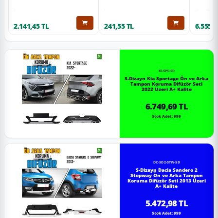
2.141,45 TL
241,55 TL
6.555,6
KI-SP5-SD
S-Dizayn Kia Sportage Ön ve Arka
Tampon Koruma Difüzör Seti
2022 Üzeri A+ Kalite
6.749,69 TL
Stok Adet: 999
DC-SD2-STW-SD
S-Dizayn Dacia Sandero 2
Stepway Ön ve Arka Tampon
Koruma Difüzör Seti 2013 Üzeri
A+ Kalite
5.472,98 TL
Stok Adet: 999