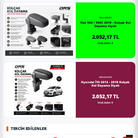
DRS-109971
Fiat 500 / 500C 2016 - Kolçak Kol
Dayama Siyah
2.052,17 TL
Stok Adet: 9
DRS-614473
Hyundai İ10 2013 - 2018 Kolçak
Kol Dayama Siyah
2.052,17 TL
Stok Adet: 9
TERCIH EDILENLER