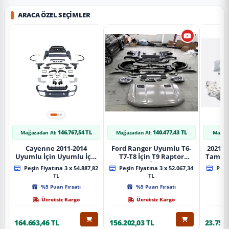
ARACA ÖZEL SEÇIMLER
146.767,54 TL
140.477,43 TL
Mağazadan Al:
Mağazadan Al:
Mağaz
Cayenne 2011-2014
Ford Ranger Uyumlu T6-
2021+ 
Uyumlu İçin Uyumlu İçin
T7-T8 İçin T9 Raptor
Tampo
2019+ Bagaj Facelift
Dönüşüm (Ön Arka Full)
Peşin Fiyatına 3 x 54.887,82
Peşin Fiyatına 3 x 52.067,34
Peşin
Parça
Parça
TL
TL
%5 Puan Fırsatı
%5 Puan Fırsatı
Ücretsiz Kargo
Ücretsiz Kargo
164.663,46 TL
156.202,03 TL
23.757,