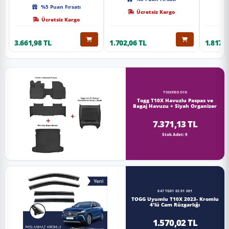
Kalite
%5 Puan Fırsatı
Ücretsiz Kargo
Ücretsiz Kargo
3.661,98 TL
1.702,06 TL
1.817,0
T10XPBOSYH
Togg T10X Havuzlu Paspas ve
Bagaj Havuzu + Siyah Organizer
7.371,13 TL
Stok Adet: 9
047 TG01 02 01 001
TOGG Uyumlu T10X 2023- Kromlu
4'lü Cam Rüzgarlığı
1.570,02 TL