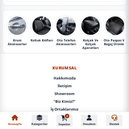
Krom
Koltuk Kılıfları
Oto Telefon
Kolçak Ve
Oto Paspas Ve
Aksesuarlar
Aksesuarları
Kolçak
Bagaj Ürünleri
Aparatları
KURUMSAL
Hakkımızda
İletişim
Showroom
“Biz Kimiz?”
İş Ortaklarımız
0
KVKK / Gizlilik
Anasayfa
Kategoriler
Hesabım
Destek
Sepetim
Mesafeli Satış Sözleşmesi