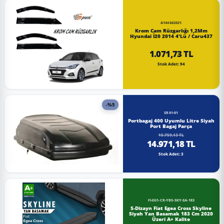
A144662021
Krom Cam Rüzgarlığı 1,2Mm
Hyundai İ20 2014 4'Lü / Caru437
1.071,73 TL
Stok Adet: 94
-%5
SR01-01
Portbagaj 400 Uyumlu Litre Siyah
Port Bagaj Parça
15.759,13 TL
14.971,18 TL
Stok Adet: 3
FI-EG1-CR-YBS-SKY-SA-183
S-Dizayn Fiat Egea Cross Skyline
Siyah Yan Basamak 183 Cm 2020
Üzeri A+ Kalite