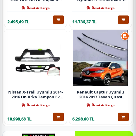
Abs Krom Parça
Koruma Demiri Paslanmaz
Ücretsiz Kargo
Ücretsiz Kargo
Çelik Krom
2.495,49 TL
11.736,37 TL
Nissan X-Trail Uyumlu 2014-
Renault Captur Uyumlu
2016 Ön Arka Tampon Ek
2014 2017 Tavan Çıtası
Koruma Difüzör İthal
Gümüş Parça
Ücretsiz Kargo
Ücretsiz Kargo
10.998,68 TL
6.298,60 TL