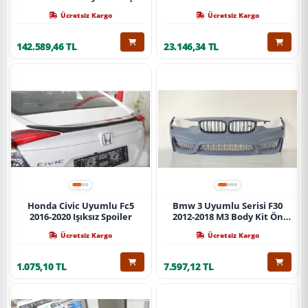
Ücretsiz Kargo
Ücretsiz Kargo
142.589,46 TL
23.146,34 TL
Honda Civic Uyumlu Fc5
Bmw 3 Uyumlu Serisi F30
2016-2020 Işıksız Spoiler
2012-2018 M3 Body Kit Ön
Tampon
Ücretsiz Kargo
Ücretsiz Kargo
1.075,10 TL
7.597,12 TL