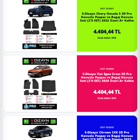
3SET-SDZ001
S-Dizayn Chery Omoda 5 3D Pro
Havuzlu Paspas ve Bagaj Havuzu
Seti (2'li SET) 2022 Üzeri A+ Kalite
4.404,44 TL
Stok Adet: 999
3SET-SDZ089
S-Dizayn Fiat Egea Cross 3D Pro
Havuzlu Paspas ve Bagaj Havuzu
Seti (2'li SET) 2020 Üzeri A+ Kalite
4.404,44 TL
Stok Adet: 999
3SET-SDZ039
S-Dizayn Citroen C4X 3D Pro
Havuzlu Paspas ve Bagaj Havuzu
Seti (2'li SET) İnce Stepne 2023