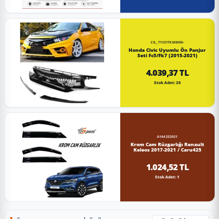
CG_71121TEMM90-
Honda Civic Uyumlu Ön Panjur
Seti Fc5/Fk7 (2015-2021)
4.039,37 TL
Stok Adet: 20
A144252021
Krom Cam Rüzgarlığı Renault
Keleos 2017-2021 / Caru425
1.024,52 TL
Stok Adet: 1