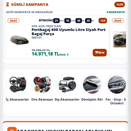
SÜRELİ KAMPANYA
-%10
AKTIF KAMPANYA VE SIRADAKILER
4 KAMPANYA
Aktif
21
16
30
33
-%5
Aktif
BITMESINE
Gün
Saat
Dk
Sn
SON GÜN FIRSATLARI
Portbagaj 400 Uyumlu Litre Siyah Port
Bagaj Parça
SR01-01
15.759,13 TL
14.971,18 TL
Ekle
Stok: 3
İç Aksesuarlar
Oto Aksesuar
Dış Aksesuarlar
Dönüşüm Kiti
Far - Stop - Sis
Ürünleri