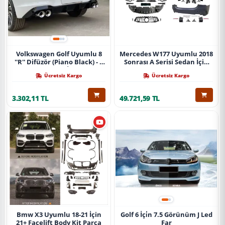
Volkswagen Golf Uyumlu 8
Mercedes W177 Uyumlu 2018
''R'' Difüzör (Piano Black) - 4
Sonrası A Serisi Sedan İçin
Egzoz (Life Style İmpression
A45 Body Kit (Arka
Ücretsiz Kargo
Ücretsiz Kargo
Paket İçin)
Tamponlu Set)
3.302,11 TL
49.721,59 TL
Bmw X3 Uyumlu 18-21 İçin
Golf 6 İçi̇n 7.5 Görünüm J Led
21+ Facelift Body Kit Parça
Far