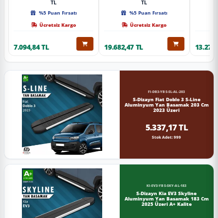
TL
TL
%5 Puan Fırsatı
%5 Puan Fırsatı
Ücretsiz Kargo
Ücretsiz Kargo
7.094,84 TL
19.682,47 TL
13.274,
FI-DB3-YBS-SL-AL-203
S-Dizayn Fiat Doblo 3 S-Line
Aluminyum Yan Basamak 203 Cm
2023 Üzeri
5.337,17 TL
Stok Adet: 999
KI-EV3-YBS-SKY-AL-183
S-Dizayn Kia EV3 Skyline
Aluminyum Yan Basamak 183 Cm
2025 Üzeri A+ Kalite