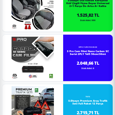
S-Dizayn Oto Koltuk Koruyucu
Kılıf Çizgili Füme Beyaz Universal
2+1 Parça Ön Arka A+ Kalite
1.525,82 TL
Stok Adet: 999
SPP-CF-2PLY05-50-30
S Pro Cam Filmi Nano Carbon XC
Serisi 2PLY %05 50cm/30mt
2.048,66 TL
Stok Adet: 0
TRFK
S-Dizayn Premium Araç Trafik
Seti Full Paket 12 Parça
2.715,71 TL