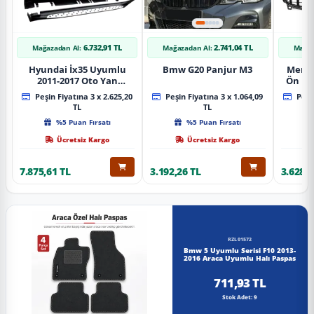
6.732,91 TL
2.741,04 TL
Mağazadan Al:
Mağazadan Al:
Mağaz
Hyundai İx35 Uyumlu
Bmw G20 Panjur M3
Merce
2011-2017 Oto Yan
Ön Pa
Basamak Koruma Side
Piano
Peşin Fiyatına 3 x 2.625,20
Peşin Fiyatına 3 x 1.064,09
Peşin
Step Bmw Style
TL
TL
%5 Puan Fırsatı
%5 Puan Fırsatı
Ücretsiz Kargo
Ücretsiz Kargo
7.875,61 TL
3.192,26 TL
3.628,8
RZL01572
Bmw 5 Uyumlu Serisi F10 2013-
2016 Araca Uyumlu Halı Paspas
711,93 TL
Stok Adet: 9