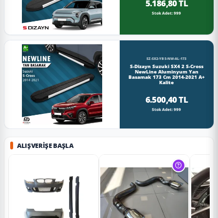
5.186,80 TL
Stok Adet: 999
SZ-SX2-YBS-NW-AL-173
S-Dizayn Suzuki SX4 2 S-Cross
NewLine Aluminyum Yan
Basamak 173 Cm 2014-2021 A+
Kalite
6.500,40 TL
Stok Adet: 999
ALIŞVERIŞE BAŞLA