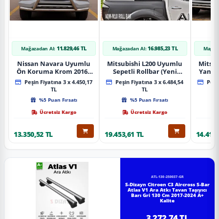
11.829,46 TL
16.985,23 TL
Mağazadan Al:
Mağazadan Al:
Mağaz
Nissan Navara Uyumlu
Mitsubishi L200 Uyumlu
Mitsub
Ön Koruma Krom 2016+
Sepetli Rollbar (Yeni
Yan B
Pst14 Parça
Nesil Sepetli Roll Bar
A
Peşin Fiyatına 3 x 4.450,17
Peşin Fiyatına 3 x 6.484,54
Peşin
Aqm-M10)
TL
TL
%5 Puan Fırsatı
%5 Puan Fırsatı
Ücretsiz Kargo
Ücretsiz Kargo
13.350,52 TL
19.453,61 TL
14.418,
ATL-130-250037-GR
S-Dizayn Citroen C3 Aircross S-Bar
Atlas V1 Ara Atkı Tavan Taşıyıcı
Barı Gri 130 Cm 2017-2024 A+
Kalite
3.272,74 TL