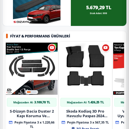
5.679,29 TL
Stok Adet: 999
FIYAT & PERFORMANS ÜRÜNLERI
3.109,78 TL
1.426,25 TL
Mağazadan Al:
Mağazadan Al:
Mağaz
S-Dizayn Dacia Duster 2
Skoda Kodiaq 3D Pro
Vol
Kapı Koruma Ve
Havuzlu Paspas 2024
Uyuml
Çamurluk Kaplaması
Üzeri A+ Kalite
Yan Ka
Peşin Fiyatına 3 x 1.220,66
Peşin Fiyatına 3 x 567,35 TL
Peşin
Dodik Seti 2018 Üzeri A+
20
TL
%5 Puan Fırsatı