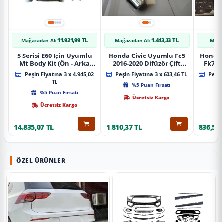
11.921,99 TL
1.443,33 TL
Mağazadan Al:
Mağazadan Al:
Mağa
5 Serisi E60 Için Uyumlu
Honda Civic Uyumlu Fc5
Honda 
Mt Body Kit (Ön - Arka
2016-2020 Difüzör Çift
Fk7 2
Tampon -Marspiyel )
Çıkış İçin Egzoz Seti
Pad
Peşin Fiyatına 3 x 4.945,02
Peşin Fiyatına 3 x 603,46 TL
Peşin
TL
%5 Puan Fırsatı
%5 Puan Fırsatı
Ücretsiz Kargo
Ücretsiz Kargo
14.835,07 TL
1.810,37 TL
836,51 
ÖZEL ÜRÜNLER