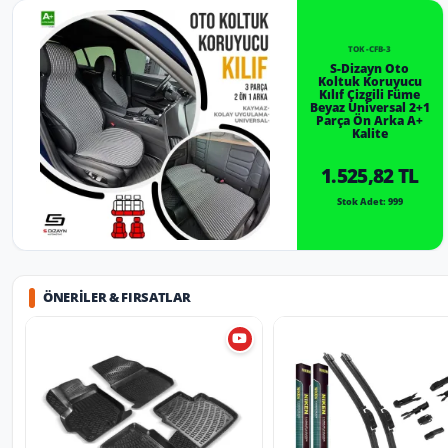
TOK-CFB-3
S-Dizayn Oto
Koltuk Koruyucu
Kılıf Çizgili Füme
Beyaz Universal 2+1
Parça Ön Arka A+
Kalite
1.525,82 TL
Stok Adet: 999
ÖNERILER & FIRSATLAR