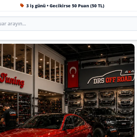
1984'ten beri Türkiye’nin en büyük oto aksesuar ve tuning
Oto Aksesuar, Tuning, Body Kit v
 Tuning’de marka, model ve yıla göre keşfedin.