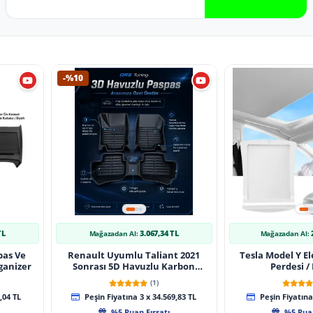
-%10
TL
3.067,34 TL
Mağazadan Al:
Mağazadan Al:
pas Ve
Renault Uyumlu Taliant 2021
Tesla Model Y El
ganizer
Sonrası 5D Havuzlu Karbon
Perdesi /
Dizayn Paspas Seti
(1)
,04 TL
Peşin Fiyatına 3 x 34.569,83 TL
Peşin Fiyatına 
%5 Puan Fırsatı
%5 Puan