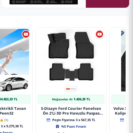
24.922,33 TL
1.426,25 TL
Mağazadan Al:
Mağ
ektrikli Tavan
S-Dizayn Ford Courier Panelvan
Volvo Xc9
 Peon32
Ön 2'Li 3D Pro Havuzlu Paspas
Kaliper K
2014-2024 A+ Kalite
(1)
Peşin Fiyatına 3 x 567,35 TL
Peşin
3 x 9.279,38 TL
%5 Puan Fırsatı
 Fırsatı