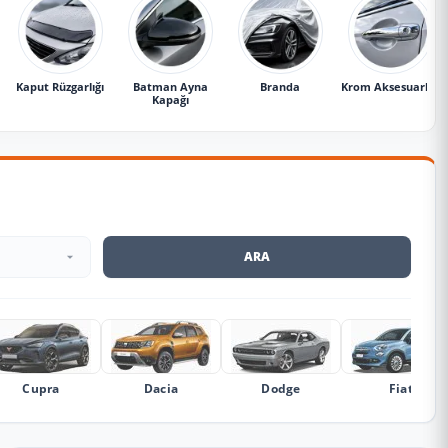
Kaput Rüzgarlığı
Batman Ayna
Branda
Krom Aksesuarlar
Kapağı
ARA
Cupra
Dacia
Dodge
Fiat