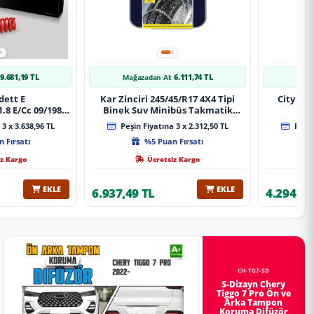
9.681,19 TL
6.111,74 TL
Mağazadan Al:
Mağa
dett E
Kar Zinciri 245/45/R17 4X4 Tipi
City 20
.8 E/Cc 09/1984-
Binek Suv Minibüs Takmatik
Xt Spor Yay
Kolay Montaj
3 x 3.638,96 TL
Peşin Fiyatına 3 x 2.312,50 TL
Peşin
 Fırsatı
%5 Puan Fırsatı
z Kargo
Ücretsiz Kargo
EKLE
EKLE
6.937,49 TL
4.294,78
CH-TG7-SD
S-Dizayn Chery
Tiggo 7 Pro Ön ve
Arka Tampon
Koruma Difüzör