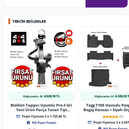
TERCIH EDILENLER
4.528,10 TL
6.502,02 
Mağazadan Al:
Mağazadan Al:
Bisiklet Taşıyıcı Uyumlu Pro-S Gri
Togg T10X Havuzlu Pas
Yeni Ürün Parça Tavan Tipi
Bagaj Havuzu + Siyah Or
Bisiklet Taşıyıcı
Peşin Fiyatına 3 x 1.725,96 TL
(1)
%5 Puan Fırsatı
Peşin Fiyatına 3 x 2.457
%5 Puan Fırsatı