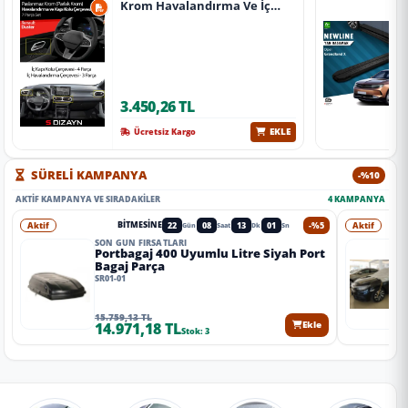
Krom Havalandırma Ve İç
Kapı Kolu Çerçevesi 7 Prç.
2024 Üzeri (Parlak Krom) A+
Kalite
3.450,26 TL
EKLE
Ücretsiz Kargo
SÜRELİ KAMPANYA
-%10
AKTIF KAMPANYA VE SIRADAKILER
4 KAMPANYA
Aktif
22
08
12
59
-%5
Aktif
BITMESINE
Gün
Saat
Dk
Sn
SON GÜN FIRSATLARI
Portbagaj 400 Uyumlu Litre Siyah Port
Bagaj Parça
SR01-01
15.759,13 TL
14.971,18 TL
Ekle
Stok: 3