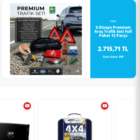
TRFK
S-Dizayn Premium
Araç Trafik Seti Full
Paket 12 Parça
2.715,71 TL
Stok Adet: 999