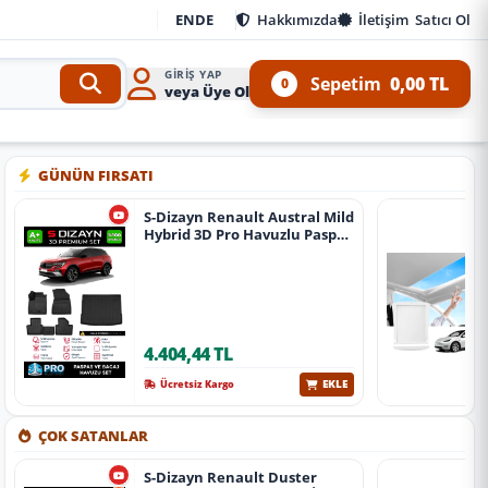
EN
DE
Hakkımızda
İletişim
Satıcı Ol
GIRIŞ YAP
Sepetim
0,00 TL
0
veya Üye Ol
e 4x4 Ürünleri
•
Aracınıza özel oto aksesuar, body kit, tuning, SUV, pickup ve off-road 
GÜNÜN FIRSATI
S-Dizayn Renault Austral Mild
Hybrid 3D Pro Havuzlu Paspas
Ve Bagaj Havuzu Seti (2'Li Set)
2023 Üzeri A+ Kalite
4.404,44 TL
EKLE
Ücretsiz Kargo
ÇOK SATANLAR
S-Dizayn Renault Duster