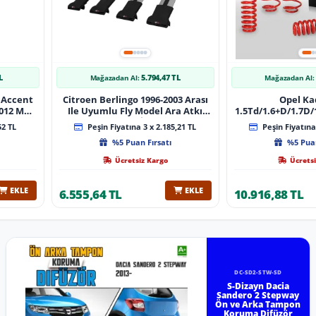
L
5.794,47 TL
Mağazadan Al:
Mağazadan Al:
 Accent
Citroen Berlingo 1996-2003 Arası
Opel Ka
 Muz
Ile Uyumlu Fly Model Ara Atkı
1.5Td/1.6+D/1.7D/1
lı
Tavan Barı Gri̇ 4 Adet Bar
08/1991 40Mm 
52 TL
Peşin Fiyatına 3 x 2.185,21 TL
Peşin Fiyatına 
%5 Puan Fırsatı
%5 Puan
Ücretsiz Kargo
Ücretsi
EKLE
EKLE
6.555,64 TL
10.916,88 TL
DC-SD2-STW-SD
S-Dizayn Dacia
Sandero 2 Stepway
Ön ve Arka Tampon
Koruma Difüzör