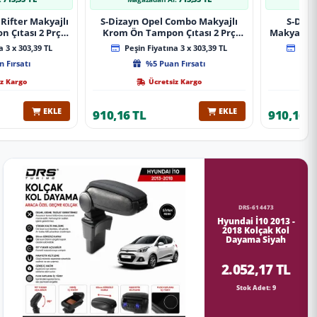
Rifter Makyajlı
S-Dizayn Opel Combo Makyajlı
S-Diza
 Çıtası 2 Prç
Krom Ön Tampon Çıtası 2 Prç
Makyajlı 
A+ Kalite
2023 Üzeri A+ Kalite
2 Prç 
 3 x 303,39 TL
Peşin Fiyatına 3 x 303,39 TL
Peşin
 Fırsatı
%5 Puan Fırsatı
z Kargo
Ücretsiz Kargo
EKLE
EKLE
910,16 TL
910,16 T
DRS-614473
Hyundai İ10 2013 -
2018 Kolçak Kol
Dayama Siyah
2.052,17 TL
Stok Adet: 9