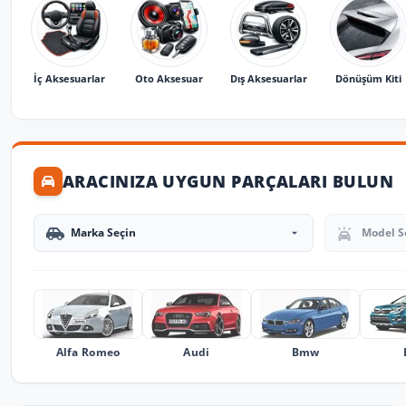
İç Aksesuarlar
Oto Aksesuar
Dış Aksesuarlar
Dönüşüm Kiti
ARACINIZA UYGUN PARÇALARI BULUN
Marka Seçin
Model Seçin
Alfa Romeo
Audi
Bmw