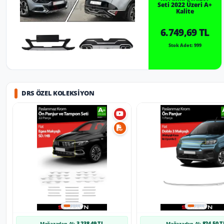
Seti 2022 Üzeri A+
Kalite
6.749,69 TL
Stok Adet: 999
DRS ÖZEL KOLEKSIYON
3.238,49 TL
824,50 T
Mağazadan Al:
Mağazadan Al: