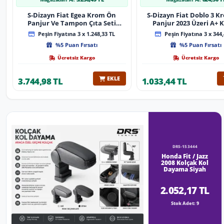
S-Dizayn Fiat Egea Krom Ön
S-Dizayn Fiat Doblo 3 
Panjur Ve Tampon Çıta Seti
Panjur 2023 Üzeri A+ K
Diamond Model 22 Prç. 2020
Peşin Fiyatına 3 x 1.248,33 TL
Peşin Fiyatına 3 x 344,
Üzeri (Parlak Krom)
%5 Puan Fırsatı
%5 Puan Fırsatı
Ücretsiz Kargo
Ücretsiz Kargo
EKLE
3.744,98 TL
1.033,44 TL
DRS-153444
Honda Fit / Jazz
2008 Kolçak Kol
Dayama Siyah
2.052,17 TL
Stok Adet: 9