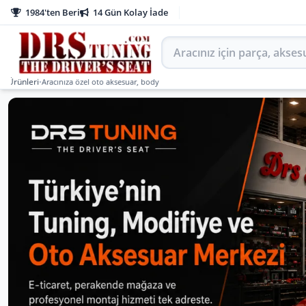
1984'ten Beri
14 Gün Kolay İade
Aracınız için parça arayın
ri
•
Aracınıza özel oto aksesuar, body kit, tuning, SUV, pickup ve off-road ürünlerini DRS