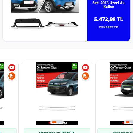
Seti 2013 Üzeri A+
Kalite
5.472,98 TL
Stok Adet: 999
L
713,55 TL
Mağazadan Al:
Mağazadan Al