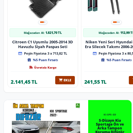
1.821,70 TL
112,99 T
Mağazadan Al:
Mağazadan Al:
Citroen C1 Uyumlu 2005-2014 3D
Niken Yeni Seri Hyundai
Havuzlu Siyah Paspas Seti
Era Silecek Takımı 2006-2012
Tip Silecek Aparat
Peşin Fiyatına 3 x 713,82 TL
Peşin Fiyatına 3 x 80,
%5 Puan Fırsatı
%5 Puan Fırsatı
Ücretsiz Kargo
EKLE
2.141,45 TL
241,55 TL
KI-SP5-SD
S-Dizayn Kia
Sportage Ön ve
Arka Tampon
Koruma Difüzör