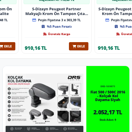
Krom Ön
S-Dizayn Peugeot Partner
S-Dizayn Peugeot 
alite
Makyajlı Krom Ön Tampon Çıtası
Krom Ön Tampon
2 Prç 2023 Üzeri A+ Kalite
2024 Üzeri 
48 TL
Peşin Fiyatına 3 x 303,39 TL
Peşin Fiyatına
%5 Puan Fırsatı
%5 Puan
Ücretsiz Kargo
Ücretsi
EKLE
EKLE
910,16 TL
910,16 TL
DRS-109971
Fiat 500 / 500C 2016
- Kolçak Kol
Dayama Siyah
2.052,17 TL
Stok Adet: 9