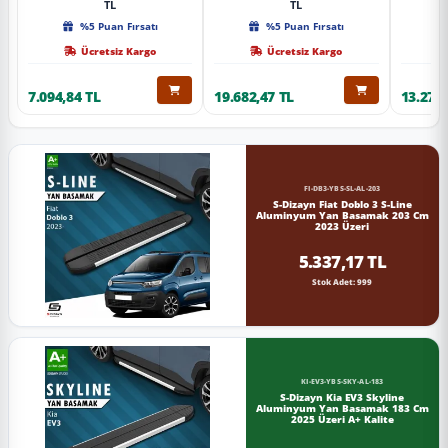
TL
TL
%5 Puan Fırsatı
%5 Puan Fırsatı
Ücretsiz Kargo
Ücretsiz Kargo
7.094,84 TL
19.682,47 TL
13.274,
FI-DB3-YBS-SL-AL-203
S-Dizayn Fiat Doblo 3 S-Line
Aluminyum Yan Basamak 203 Cm
2023 Üzeri
5.337,17 TL
Stok Adet: 999
KI-EV3-YBS-SKY-AL-183
S-Dizayn Kia EV3 Skyline
Aluminyum Yan Basamak 183 Cm
2025 Üzeri A+ Kalite