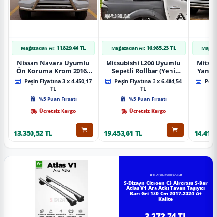
11.829,46 TL
16.985,23 TL
Mağazadan Al:
Mağazadan Al:
Mağaz
Nissan Navara Uyumlu
Mitsubishi L200 Uyumlu
Mitsub
Ön Koruma Krom 2016+
Sepetli Rollbar (Yeni
Yan B
Pst14 Parça
Nesil Sepetli Roll Bar
A
Peşin Fiyatına 3 x 4.450,17
Peşin Fiyatına 3 x 6.484,54
Peşin
Aqm-M10)
TL
TL
%5 Puan Fırsatı
%5 Puan Fırsatı
Ücretsiz Kargo
Ücretsiz Kargo
13.350,52 TL
19.453,61 TL
14.418,
ATL-130-250037-GR
S-Dizayn Citroen C3 Aircross S-Bar
Atlas V1 Ara Atkı Tavan Taşıyıcı
Barı Gri 130 Cm 2017-2024 A+
Kalite
3.272,74 TL