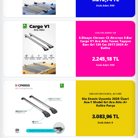
Stok Adet: 999
CRG-130-250037-GR
S-Dizayn Citroen C3 Aircross S-Bar
Cargo V1 Ara Atkı Tavan Taşıyıcı
Barı Gri 130 Cm 2017-2024 A+
Kalite
2.245,18 TL
Stok Adet: 999
SAR-U01-UN-35-00-G_AC1-089
Kia Stonic Uyumlu 2020 Üzeri
Ace-1 Model Gri Ara Atkı A+
Kalite Parça
3.083,96 TL
Stok Adet: 9