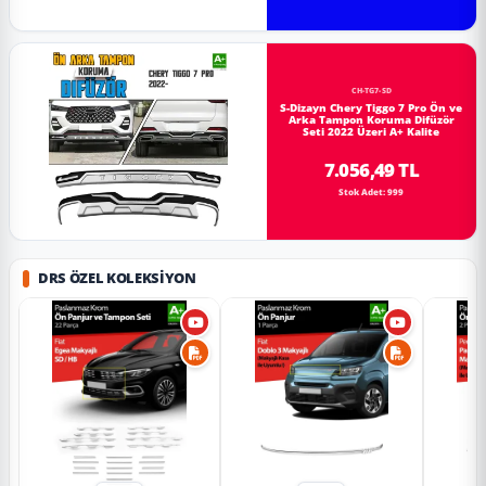
CH-TG7-SD
S-Dizayn Chery Tiggo 7 Pro Ön ve
Arka Tampon Koruma Difüzör
Seti 2022 Üzeri A+ Kalite
7.056,49 TL
Stok Adet: 999
DRS ÖZEL KOLEKSIYON