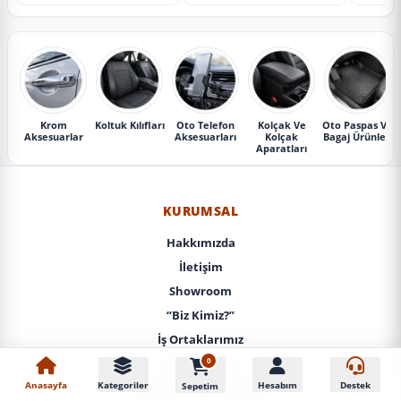
Krom
Koltuk Kılıfları
Oto Telefon
Kolçak Ve
Oto Paspas Ve
Aksesuarlar
Aksesuarları
Kolçak
Bagaj Ürünleri
Aparatları
KURUMSAL
Hakkımızda
İletişim
Showroom
“Biz Kimiz?”
İş Ortaklarımız
0
KVKK / Gizlilik
Anasayfa
Kategoriler
Hesabım
Destek
Sepetim
Mesafeli Satış Sözleşmesi