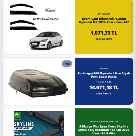
A144662021
Krom Cam Rüzgarlığı 1,2Mm
Hyundai İ20 2014 4'Lü / Caru437
1.071,73 TL
Stok Adet: 94
-%5
SR01-01
Portbagaj 400 Uyumlu Litre Siyah
Port Bagaj Parça
15.759,13 TL
14.971,18 TL
Stok Adet: 3
FI-EG1-CR-YBS-SKY-SA-183
S-Dizayn Fiat Egea Cross Skyline
Siyah Yan Basamak 183 Cm 2020
Üzeri A+ Kalite