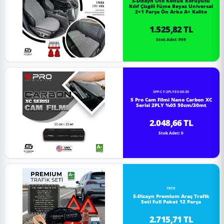
S-Dizayn Oto Koltuk Koruyucu
Kılıf Çizgili Füme Beyaz Universal
2+1 Parça Ön Arka A+ Kalite
1.525,82 TL
Stok Adet: 999
SPP-CF-2PLY05-50-30
S Pro Cam Filmi Nano Carbon XC
Serisi 2PLY %05 50cm/30mt
2.048,66 TL
Stok Adet: 0
TRFK
S-Dizayn Premium Araç Trafik
Seti Full Paket 12 Parça
2.715,71 TL