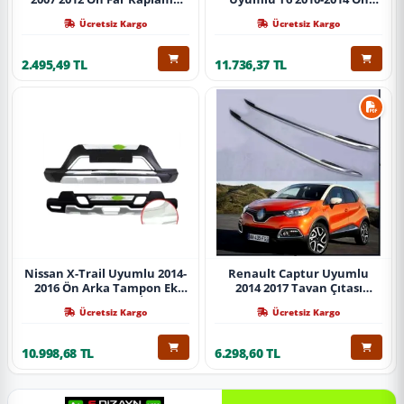
Abs Krom Parça
Koruma Demiri Paslanmaz
Ücretsiz Kargo
Ücretsiz Kargo
Çelik Krom
2.495,49 TL
11.736,37 TL
Nissan X-Trail Uyumlu 2014-
Renault Captur Uyumlu
2016 Ön Arka Tampon Ek
2014 2017 Tavan Çıtası
Koruma Difüzör İthal
Gümüş Parça
Ücretsiz Kargo
Ücretsiz Kargo
10.998,68 TL
6.298,60 TL