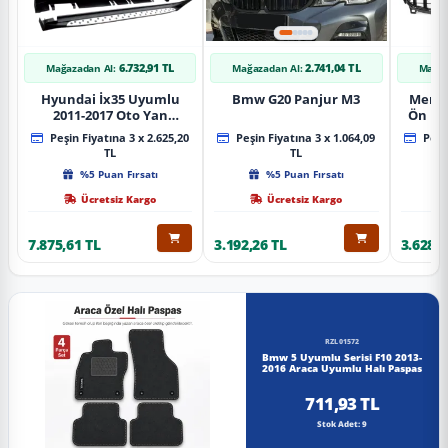
6.732,91 TL
2.741,04 TL
Mağazadan Al:
Mağazadan Al:
Mağaz
Hyundai İx35 Uyumlu
Bmw G20 Panjur M3
Merce
2011-2017 Oto Yan
Ön Pa
Basamak Koruma Side
Piano
Peşin Fiyatına 3 x 2.625,20
Peşin Fiyatına 3 x 1.064,09
Peşin
Step Bmw Style
TL
TL
%5 Puan Fırsatı
%5 Puan Fırsatı
Ücretsiz Kargo
Ücretsiz Kargo
7.875,61 TL
3.192,26 TL
3.628,8
RZL01572
Bmw 5 Uyumlu Serisi F10 2013-
2016 Araca Uyumlu Halı Paspas
711,93 TL
Stok Adet: 9