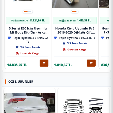
11.921,99 TL
1.443,33 TL
Mağazadan Al:
Mağazadan Al:
Mağa
5 Serisi E60 Için Uyumlu
Honda Civic Uyumlu Fc5
Honda 
Mt Body Kit (Ön - Arka
2016-2020 Difüzör Çift
Fk7 2
Tampon -Marspiyel )
Çıkış İçin Egzoz Seti
Pad
Peşin Fiyatına 3 x 4.945,02
Peşin Fiyatına 3 x 603,46 TL
Peşin
TL
%5 Puan Fırsatı
%5 Puan Fırsatı
Ücretsiz Kargo
Ücretsiz Kargo
14.835,07 TL
1.810,37 TL
836,51 
ÖZEL ÜRÜNLER