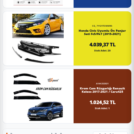
CG_71121TEMM90-
Honda Civic Uyumlu Ön Panjur
Seti Fc5/Fk7 (2015-2021)
4.039,37 TL
Stok Adet: 20
A144252021
Krom Cam Rüzgarlığı Renault
Keleos 2017-2021 / Caru425
1.024,52 TL
Stok Adet: 1