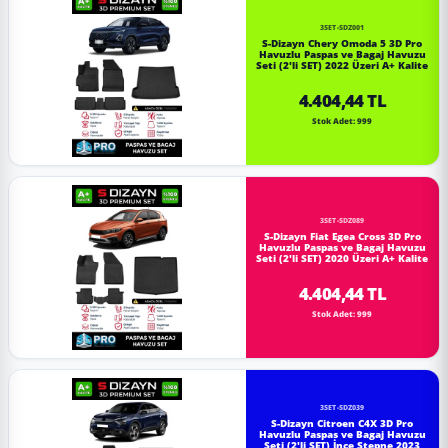
3SET-SDZ001
S-Dizayn Chery Omoda 5 3D Pro
Havuzlu Paspas ve Bagaj Havuzu
Seti (2'li SET) 2022 Üzeri A+ Kalite
4.404,44 TL
Stok Adet: 999
3SET-SDZ089
S-Dizayn Fiat Egea Cross 3D Pro
Havuzlu Paspas ve Bagaj Havuzu
Seti (2'li SET) 2020 Üzeri A+ Kalite
4.404,44 TL
Stok Adet: 999
3SET-SDZ039
S-Dizayn Citroen C4X 3D Pro
Havuzlu Paspas ve Bagaj Havuzu
Seti (2'li SET) İnce Stepne 2023