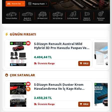
GÜNÜN FIRSATI
S-Dizayn Renault Austral Mild
Hybrid 3D Pro Havuzlu Paspas Ve
Bagaj Havuzu Seti (2'Li Set) 2023
Üzeri A+ Kalite
4.404,44 TL
Ücretsiz Kargo
EKLE
ÇOK SATANLAR
S-Dizayn Renault Duster Krom
Havalandırma Ve İç Kapı Kolu
Çerçevesi 7 Prç. 2024 Üzeri (Parlak
Krom) A+ Kalite
3.450,26 TL
Ücretsiz Kargo
EKLE