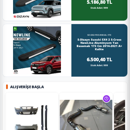
5.186,80 TL
Stok Adet: 999
SZ-SX2-YBS-NW-AL-173
S-Dizayn Suzuki SX4 2 S-Cross
NewLine Aluminyum Yan
Basamak 173 Cm 2014-2021 A+
Kalite
6.500,40 TL
Stok Adet: 999
ALIŞVERIŞE BAŞLA