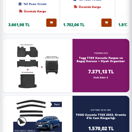
Kalite
%5 Puan Fırsatı
Ücretsiz Kargo
Ücretsiz Kargo
3.661,98 TL
1.702,06 TL
1.817,0
T10XPBOSYH
Togg T10X Havuzlu Paspas ve
Bagaj Havuzu + Siyah Organizer
7.371,13 TL
Stok Adet: 9
047 TG01 02 01 001
TOGG Uyumlu T10X 2023- Kromlu
4'lü Cam Rüzgarlığı
1.570,02 TL