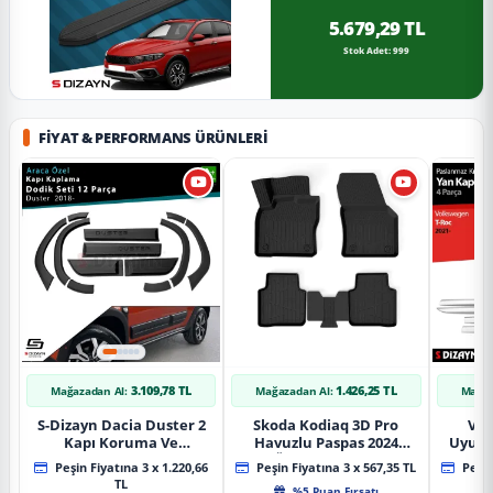
5.679,29 TL
Stok Adet: 999
FIYAT & PERFORMANS ÜRÜNLERI
3.109,78 TL
1.426,25 TL
Mağazadan Al:
Mağazadan Al:
Mağaz
S-Dizayn Dacia Duster 2
Skoda Kodiaq 3D Pro
Vol
Kapı Koruma Ve
Havuzlu Paspas 2024
Uyuml
Çamurluk Kaplaması
Üzeri A+ Kalite
Yan Ka
Peşin Fiyatına 3 x 1.220,66
Peşin Fiyatına 3 x 567,35 TL
Peşin
Dodik Seti 2018 Üzeri A+
20
TL
%5 Puan Fırsatı