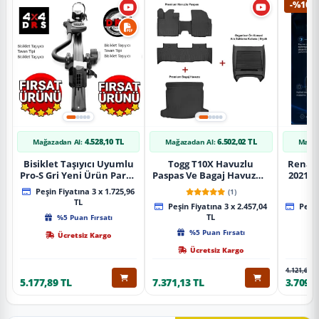
-%10
4.528,10 TL
6.502,02 TL
Mağazadan Al:
Mağazadan Al:
Mağaz
Bisiklet Taşıyıcı Uyumlu
Togg T10X Havuzlu
Renaul
Pro-S Gri Yeni Ürün Parça
Paspas Ve Bagaj Havuzu +
2021 S
Tavan Tipi Bisiklet
Siyah Organizer
Karbo
Peşin Fiyatına 3 x 1.725,96
(1)
Taşıyıcı
TL
Peşin Fiyatına 3 x 2.457,04
Peşin
%5 Puan Fırsatı
TL
%5 Puan Fırsatı
Ücretsiz Kargo
Ücretsiz Kargo
4.121,65 T
5.177,89 TL
7.371,13 TL
3.709,4