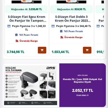
3.238,49 TL
824,50 TL
Mağazadan Al:
Mağazadan Al:
Mağa
S-Dizayn Fiat Egea Krom
S-Dizayn Fiat Doblo 3
S-D
Ön Panjur Ve Tampon
Krom Ön Panjur 2023
Partn
Çıta Seti Diamond Model
Üzeri A+ Kalite
Ön Ta
Peşin Fiyatına 3 x 1.248,33
Peşin Fiyatına 3 x 344,48 TL
Peşin
22 Prç. 2020 Üzeri (Parlak
2023
TL
%5 Puan Fırsatı
Krom)
%5 Puan Fırsatı
Ücretsiz Kargo
Ücretsiz Kargo
3.744,98 TL
1.033,44 TL
910,16 
DRS-153444
Honda Fit / Jazz 2008 Kolçak Kol
Dayama Siyah
2.052,17 TL
Stok Adet: 9