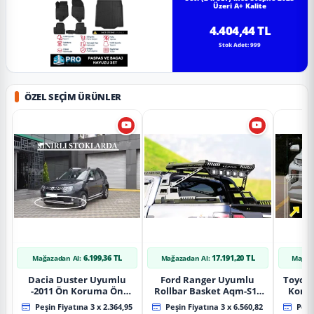
Üzeri A+ Kalite
4.404,44 TL
Stok Adet: 999
ÖZEL SEÇIM ÜRÜNLER
6.199,36 TL
17.191,20 TL
Mağazadan Al:
Mağazadan Al:
Mağaz
Dacia Duster Uyumlu
Ford Ranger Uyumlu
Toyot
-2011 Ön Koruma Ön
Rollbar Basket Aqm-S10
Koru
Tekli Koruma
2015+ Uyumlu
Chrom
Peşin Fiyatına 3 x 2.364,95
Peşin Fiyatına 3 x 6.560,82
Peşin