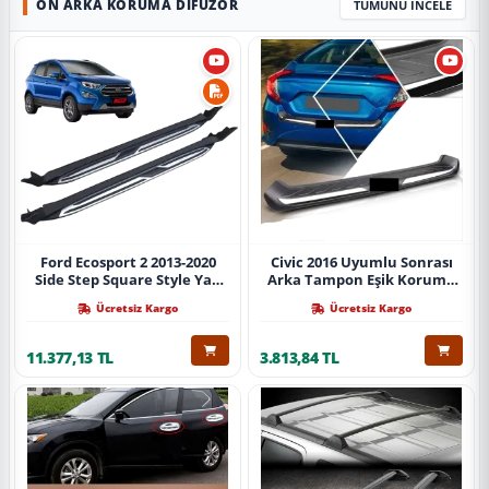
ÖN ARKA KORUMA DIFÜZÖR
TÜMÜNÜ İNCELE
Ford Ecosport 2 2013-2020
Civic 2016 Uyumlu Sonrası
Side Step Square Style Yan
Arka Tampon Eşik Koruma
Basamak (İthal)
Abs (Yazısız) Parça
Ücretsiz Kargo
Ücretsiz Kargo
11.377,13 TL
3.813,84 TL