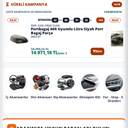
SÜRELİ KAMPANYA
-%10
AKTIF KAMPANYA VE SIRADAKILER
4 KAMPANYA
Aktif
22
00
51
29
-%5
Aktif
BITMESINE
Gün
Saat
Dk
Sn
SON GÜN FIRSATLARI
Portbagaj 400 Uyumlu Litre Siyah Port
Bagaj Parça
SR01-01
15.759,13 TL
14.971,18 TL
Ekle
Stok: 3
İç Aksesuarlar
Oto Aksesuar
Dış Aksesuarlar
Dönüşüm Kiti
Far - Stop - Sis
Ürünleri