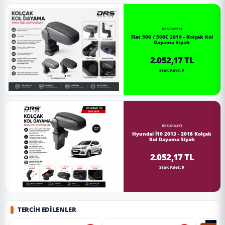
DRS-109971
Fiat 500 / 500C 2016 - Kolçak Kol
Dayama Siyah
2.052,17 TL
Stok Adet: 9
DRS-614473
Hyundai İ10 2013 - 2018 Kolçak
Kol Dayama Siyah
2.052,17 TL
Stok Adet: 9
TERCIH EDILENLER