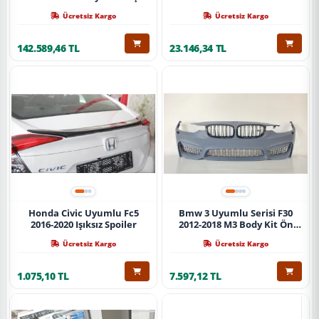
Ücretsiz Kargo
Ücretsiz Kargo
142.589,46 TL
23.146,34 TL
Honda Civic Uyumlu Fc5
Bmw 3 Uyumlu Serisi F30
2016-2020 Işıksız Spoiler
2012-2018 M3 Body Kit Ön
Tampon
Ücretsiz Kargo
Ücretsiz Kargo
1.075,10 TL
7.597,12 TL