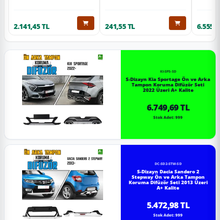
2.141,45 TL
241,55 TL
6.555,6
KI-SP5-SD
S-Dizayn Kia Sportage Ön ve Arka
Tampon Koruma Difüzör Seti
2022 Üzeri A+ Kalite
6.749,69 TL
Stok Adet: 999
DC-SD2-STW-SD
S-Dizayn Dacia Sandero 2
Stepway Ön ve Arka Tampon
Koruma Difüzör Seti 2013 Üzeri
A+ Kalite
5.472,98 TL
Stok Adet: 999