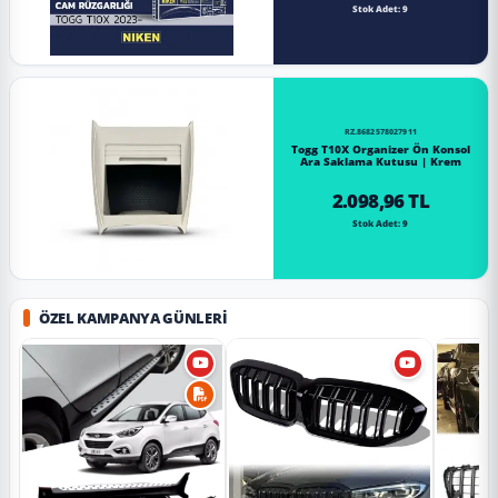
Stok Adet: 9
RZ.8682578027911
Togg T10X Organizer Ön Konsol
Ara Saklama Kutusu | Krem
2.098,96 TL
Stok Adet: 9
ÖZEL KAMPANYA GÜNLERI