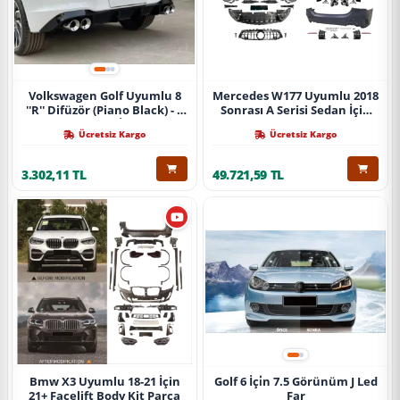
Volkswagen Golf Uyumlu 8
Mercedes W177 Uyumlu 2018
''R'' Difüzör (Piano Black) - 4
Sonrası A Serisi Sedan İçin
Egzoz (Life Style İmpression
A45 Body Kit (Arka
Ücretsiz Kargo
Ücretsiz Kargo
Paket İçin)
Tamponlu Set)
3.302,11 TL
49.721,59 TL
Bmw X3 Uyumlu 18-21 İçin
Golf 6 İçi̇n 7.5 Görünüm J Led
21+ Facelift Body Kit Parça
Far