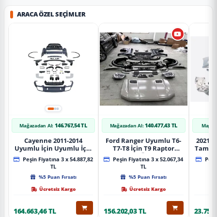
ARACA ÖZEL SEÇIMLER
146.767,54 TL
140.477,43 TL
Mağazadan Al:
Mağazadan Al:
Mağaz
Cayenne 2011-2014
Ford Ranger Uyumlu T6-
2021+ 
Uyumlu İçin Uyumlu İçin
T7-T8 İçin T9 Raptor
Tampo
2019+ Bagaj Facelift
Dönüşüm (Ön Arka Full)
Peşin Fiyatına 3 x 54.887,82
Peşin Fiyatına 3 x 52.067,34
Peşin
Parça
Parça
TL
TL
%5 Puan Fırsatı
%5 Puan Fırsatı
Ücretsiz Kargo
Ücretsiz Kargo
164.663,46 TL
156.202,03 TL
23.757,