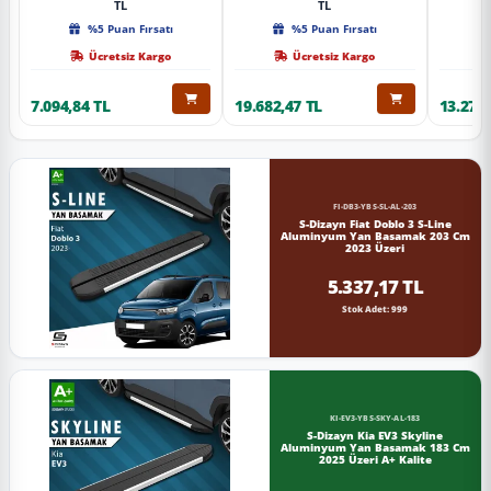
TL
TL
%5 Puan Fırsatı
%5 Puan Fırsatı
Ücretsiz Kargo
Ücretsiz Kargo
7.094,84 TL
19.682,47 TL
13.274,
FI-DB3-YBS-SL-AL-203
S-Dizayn Fiat Doblo 3 S-Line
Aluminyum Yan Basamak 203 Cm
2023 Üzeri
5.337,17 TL
Stok Adet: 999
KI-EV3-YBS-SKY-AL-183
S-Dizayn Kia EV3 Skyline
Aluminyum Yan Basamak 183 Cm
2025 Üzeri A+ Kalite