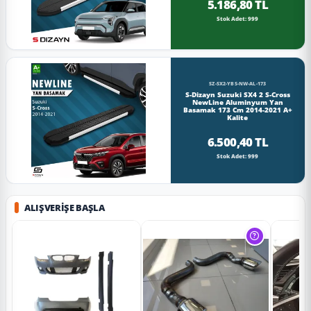
5.186,80 TL
Stok Adet: 999
SZ-SX2-YBS-NW-AL-173
S-Dizayn Suzuki SX4 2 S-Cross
NewLine Aluminyum Yan
Basamak 173 Cm 2014-2021 A+
Kalite
6.500,40 TL
Stok Adet: 999
ALIŞVERIŞE BAŞLA