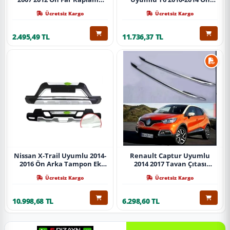
Abs Krom Parça
Koruma Demiri Paslanmaz
Ücretsiz Kargo
Ücretsiz Kargo
Çelik Krom
2.495,49 TL
11.736,37 TL
Nissan X-Trail Uyumlu 2014-
Renault Captur Uyumlu
2016 Ön Arka Tampon Ek
2014 2017 Tavan Çıtası
Koruma Difüzör İthal
Gümüş Parça
Ücretsiz Kargo
Ücretsiz Kargo
10.998,68 TL
6.298,60 TL