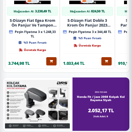
3.238,49 TL
824,50 TL
Mağazadan Al:
Mağazadan Al:
Mağa
S-Dizayn Fiat Egea Krom
S-Dizayn Fiat Doblo 3
S-D
Ön Panjur Ve Tampon
Krom Ön Panjur 2023
Partn
Çıta Seti Diamond Model
Üzeri A+ Kalite
Ön Ta
Peşin Fiyatına 3 x 1.248,33
Peşin Fiyatına 3 x 344,48 TL
Peşin
22 Prç. 2020 Üzeri (Parlak
2023
TL
%5 Puan Fırsatı
Krom)
%5 Puan Fırsatı
Ücretsiz Kargo
Ücretsiz Kargo
3.744,98 TL
1.033,44 TL
910,16 
DRS-153444
Honda Fit / Jazz 2008 Kolçak Kol
Dayama Siyah
2.052,17 TL
Stok Adet: 9