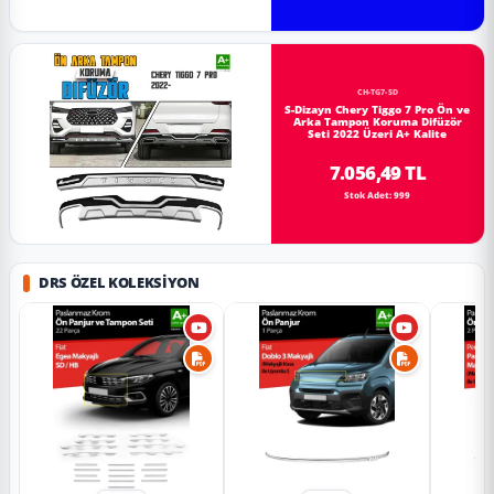
CH-TG7-SD
S-Dizayn Chery Tiggo 7 Pro Ön ve
Arka Tampon Koruma Difüzör
Seti 2022 Üzeri A+ Kalite
7.056,49 TL
Stok Adet: 999
DRS ÖZEL KOLEKSIYON