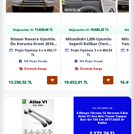
11.829,46 TL
16.985,23 TL
Mağazadan Al:
Mağazadan Al:
Mağaz
Nissan Navara Uyumlu
Mitsubishi L200 Uyumlu
Mitsub
Ön Koruma Krom 2016+
Sepetli Rollbar (Yeni
Yan B
Pst14 Parça
Nesil Sepetli Roll Bar
A
Peşin Fiyatına 3 x 4.450,17
Peşin Fiyatına 3 x 6.484,54
Peşin
Aqm-M10)
TL
TL
%5 Puan Fırsatı
%5 Puan Fırsatı
Ücretsiz Kargo
Ücretsiz Kargo
13.350,52 TL
19.453,61 TL
14.418,
ATL-130-250037-GR
S-Dizayn Citroen C3 Aircross S-Bar
Atlas V1 Ara Atkı Tavan Taşıyıcı
Barı Gri 130 Cm 2017-2024 A+
Kalite
3.272,74 TL