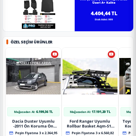
Üzeri A+ Kalite
4.404,44 TL
Stok Adet: 999
ÖZEL SEÇIM ÜRÜNLER
6.199,36 TL
17.191,20 TL
Mağazadan Al:
Mağazadan Al:
Mağaz
Dacia Duster Uyumlu
Ford Ranger Uyumlu
Toyot
-2011 Ön Koruma Ön
Rollbar Basket Aqm-S10
Koru
Tekli Koruma
2015+ Uyumlu
Chrom
Peşin Fiyatına 3 x 2.364,95
Peşin Fiyatına 3 x 6.560,82
Peşin