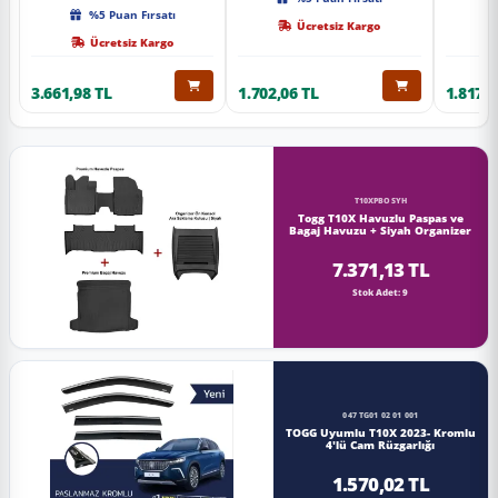
Kalite
%5 Puan Fırsatı
Ücretsiz Kargo
Ücretsiz Kargo
3.661,98 TL
1.702,06 TL
1.817,0
T10XPBOSYH
Togg T10X Havuzlu Paspas ve
Bagaj Havuzu + Siyah Organizer
7.371,13 TL
Stok Adet: 9
047 TG01 02 01 001
TOGG Uyumlu T10X 2023- Kromlu
4'lü Cam Rüzgarlığı
1.570,02 TL