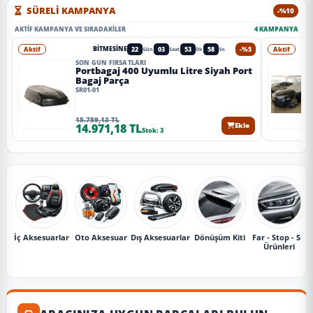
SÜRELİ KAMPANYA
-%10
AKTIF KAMPANYA VE SIRADAKILER
4 KAMPANYA
Aktif
22
03
53
56
-%5
Aktif
BITMESINE
Gün
Saat
Dk
Sn
SON GÜN FIRSATLARI
Portbagaj 400 Uyumlu Litre Siyah Port
Bagaj Parça
SR01-01
15.759,13 TL
14.971,18 TL
Ekle
Stok: 3
İç Aksesuarlar
Oto Aksesuar
Dış Aksesuarlar
Dönüşüm Kiti
Far - Stop - Sis
Ürünleri