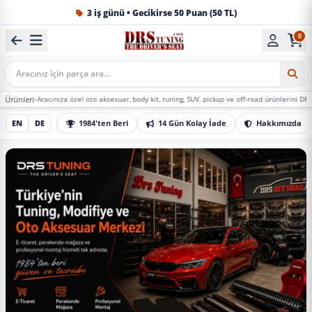
1984'ten beri Türkiye’nin en büyük oto aksesuar ve tuning
0
Mobil Arama
acınıza özel oto aksesuar, body kit, tuning, SUV, pickup ve off-road ürünlerini DRS Tuning’de ma
EN
DE
1984'ten Beri
14 Gün Kolay İade
Hakkımızda