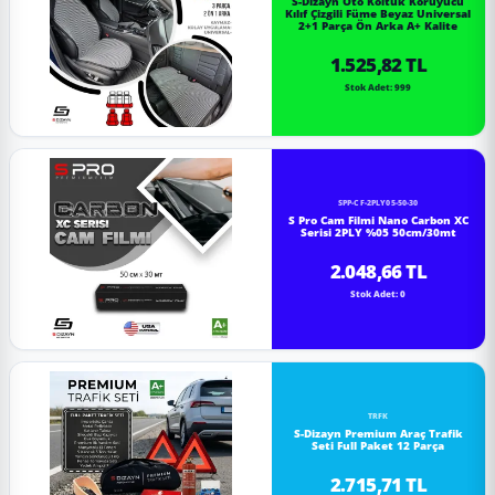
S-Dizayn Oto Koltuk Koruyucu
Kılıf Çizgili Füme Beyaz Universal
2+1 Parça Ön Arka A+ Kalite
1.525,82 TL
Stok Adet: 999
SPP-CF-2PLY05-50-30
S Pro Cam Filmi Nano Carbon XC
Serisi 2PLY %05 50cm/30mt
2.048,66 TL
Stok Adet: 0
TRFK
S-Dizayn Premium Araç Trafik
Seti Full Paket 12 Parça
2.715,71 TL