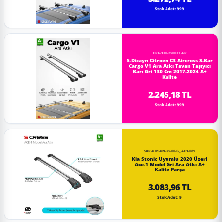
Stok Adet: 999
CRG-130-250037-GR
S-Dizayn Citroen C3 Aircross S-Bar
Cargo V1 Ara Atkı Tavan Taşıyıcı
Barı Gri 130 Cm 2017-2024 A+
Kalite
2.245,18 TL
Stok Adet: 999
SAR-U01-UN-35-00-G_AC1-089
Kia Stonic Uyumlu 2020 Üzeri
Ace-1 Model Gri Ara Atkı A+
Kalite Parça
3.083,96 TL
Stok Adet: 9