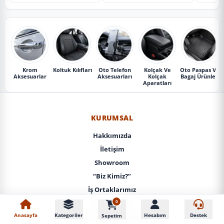
Krom
Koltuk Kılıfları
Oto Telefon
Kolçak Ve
Oto Paspas Ve
Aksesuarlar
Aksesuarları
Kolçak
Bagaj Ürünleri
Aparatları
KURUMSAL
Hakkımızda
İletişim
Showroom
“Biz Kimiz?”
İş Ortaklarımız
0
KVKK / Gizlilik
Anasayfa
Kategoriler
Hesabım
Destek
Sepetim
Mesafeli Satış Sözleşmesi