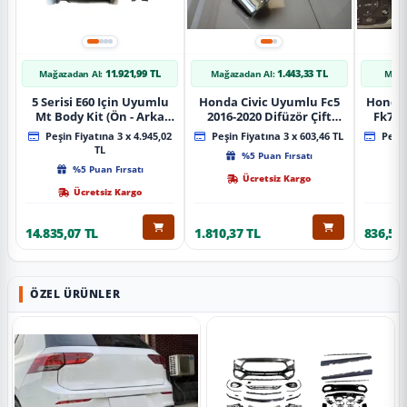
11.921,99 TL
1.443,33 TL
Mağazadan Al:
Mağazadan Al:
Mağa
5 Serisi E60 Için Uyumlu
Honda Civic Uyumlu Fc5
Honda 
Mt Body Kit (Ön - Arka
2016-2020 Difüzör Çift
Fk7 2
Tampon -Marspiyel )
Çıkış İçin Egzoz Seti
Pad
Peşin Fiyatına 3 x 4.945,02
Peşin Fiyatına 3 x 603,46 TL
Peşin
TL
%5 Puan Fırsatı
%5 Puan Fırsatı
Ücretsiz Kargo
Ücretsiz Kargo
14.835,07 TL
1.810,37 TL
836,51 
ÖZEL ÜRÜNLER