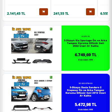
2.141,45 TL
241,55 TL
6.555,6
KI-SP5-SD
S-Dizayn Kia Sportage Ön ve Arka
Tampon Koruma Difüzör Seti
2022 Üzeri A+ Kalite
6.749,69 TL
Stok Adet: 999
DC-SD2-STW-SD
S-Dizayn Dacia Sandero 2
Stepway Ön ve Arka Tampon
Koruma Difüzör Seti 2013 Üzeri
A+ Kalite
5.472,98 TL
Stok Adet: 999