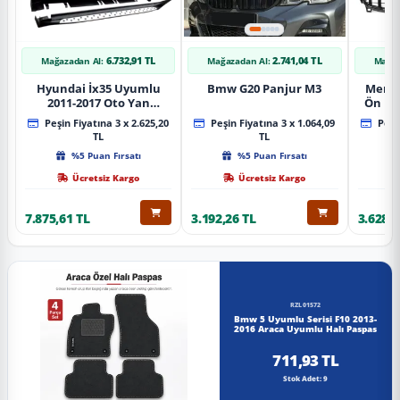
6.732,91 TL
2.741,04 TL
Mağazadan Al:
Mağazadan Al:
Mağaz
Hyundai İx35 Uyumlu
Bmw G20 Panjur M3
Merce
2011-2017 Oto Yan
Ön Pa
Basamak Koruma Side
Piano
Peşin Fiyatına 3 x 2.625,20
Peşin Fiyatına 3 x 1.064,09
Peşin
Step Bmw Style
TL
TL
%5 Puan Fırsatı
%5 Puan Fırsatı
Ücretsiz Kargo
Ücretsiz Kargo
7.875,61 TL
3.192,26 TL
3.628,8
RZL01572
Bmw 5 Uyumlu Serisi F10 2013-
2016 Araca Uyumlu Halı Paspas
711,93 TL
Stok Adet: 9