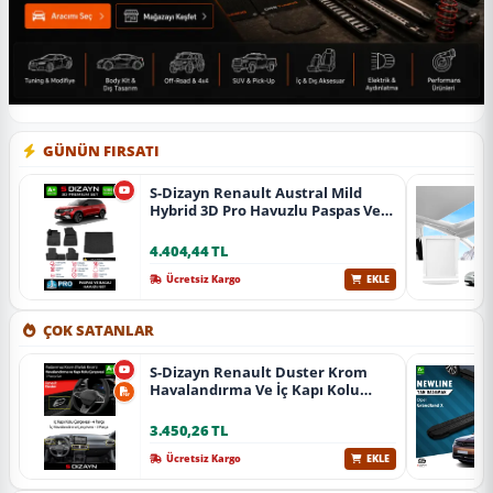
GÜNÜN FIRSATI
S-Dizayn Renault Austral Mild
Hybrid 3D Pro Havuzlu Paspas Ve
Bagaj Havuzu Seti (2'Li Set) 2023
Üzeri A+ Kalite
4.404,44 TL
Ücretsiz Kargo
EKLE
ÇOK SATANLAR
S-Dizayn Renault Duster Krom
Havalandırma Ve İç Kapı Kolu
Çerçevesi 7 Prç. 2024 Üzeri (Parlak
Krom) A+ Kalite
3.450,26 TL
Ücretsiz Kargo
EKLE