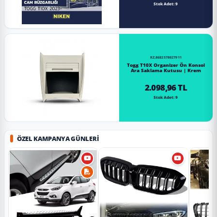
Stok Adet: 9
RZ.8682578027911
Togg T10X Organizer Ön Konsol
Ara Saklama Kutusu | Krem
2.098,96 TL
Stok Adet: 9
ÖZEL KAMPANYA GÜNLERI