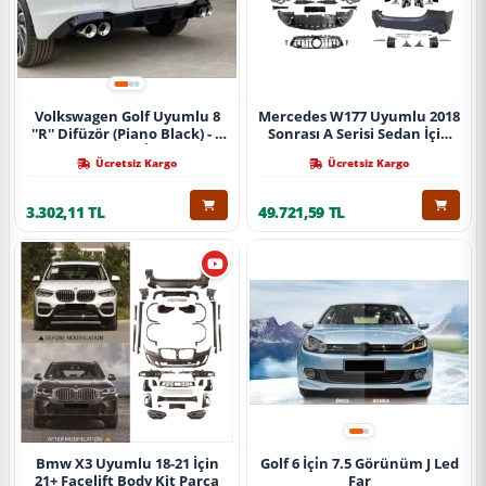
Volkswagen Golf Uyumlu 8
Mercedes W177 Uyumlu 2018
''R'' Difüzör (Piano Black) - 4
Sonrası A Serisi Sedan İçin
Egzoz (Life Style İmpression
A45 Body Kit (Arka
Ücretsiz Kargo
Ücretsiz Kargo
Paket İçin)
Tamponlu Set)
3.302,11 TL
49.721,59 TL
Bmw X3 Uyumlu 18-21 İçin
Golf 6 İçi̇n 7.5 Görünüm J Led
21+ Facelift Body Kit Parça
Far