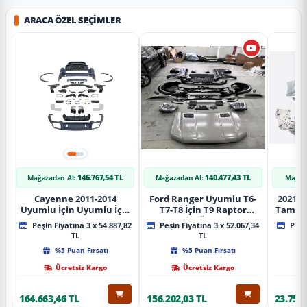
ARACA ÖZEL SEÇIMLER
146.767,54 TL
140.477,43 TL
Mağazadan Al:
Mağazadan Al:
Mağaz
Cayenne 2011-2014
Ford Ranger Uyumlu T6-
2021+ 
Uyumlu İçin Uyumlu İçin
T7-T8 İçin T9 Raptor
Tampo
2019+ Bagaj Facelift
Dönüşüm (Ön Arka Full)
Peşin Fiyatına 3 x 54.887,82
Peşin Fiyatına 3 x 52.067,34
Peşin
Parça
Parça
TL
TL
%5 Puan Fırsatı
%5 Puan Fırsatı
Ücretsiz Kargo
Ücretsiz Kargo
164.663,46 TL
156.202,03 TL
23.757,