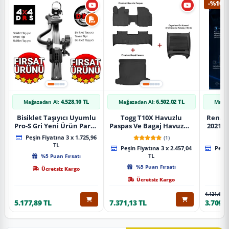
-%10
4.528,10 TL
6.502,02 TL
Mağazadan Al:
Mağazadan Al:
Mağaz
Bisiklet Taşıyıcı Uyumlu
Togg T10X Havuzlu
Renaul
Pro-S Gri Yeni Ürün Parça
Paspas Ve Bagaj Havuzu +
2021 S
Tavan Tipi Bisiklet
Siyah Organizer
Karbo
Peşin Fiyatına 3 x 1.725,96
(1)
Taşıyıcı
TL
Peşin Fiyatına 3 x 2.457,04
Peşin
%5 Puan Fırsatı
TL
%5 Puan Fırsatı
Ücretsiz Kargo
Ücretsiz Kargo
4.121,65 T
5.177,89 TL
7.371,13 TL
3.709,4