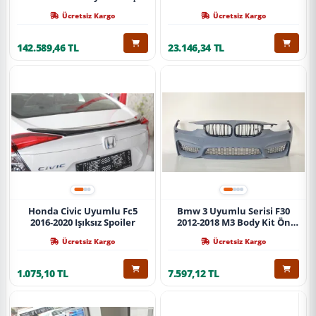
Ücretsiz Kargo
Ücretsiz Kargo
142.589,46 TL
23.146,34 TL
Honda Civic Uyumlu Fc5
Bmw 3 Uyumlu Serisi F30
2016-2020 Işıksız Spoiler
2012-2018 M3 Body Kit Ön
Tampon
Ücretsiz Kargo
Ücretsiz Kargo
1.075,10 TL
7.597,12 TL