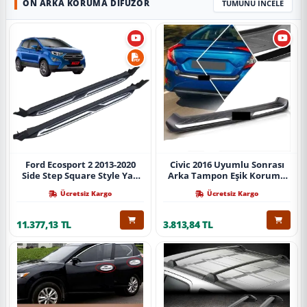
ÖN ARKA KORUMA DIFÜZÖR
TÜMÜNÜ İNCELE
Ford Ecosport 2 2013-2020
Civic 2016 Uyumlu Sonrası
Side Step Square Style Yan
Arka Tampon Eşik Koruma
Basamak (İthal)
Abs (Yazısız) Parça
Ücretsiz Kargo
Ücretsiz Kargo
11.377,13 TL
3.813,84 TL