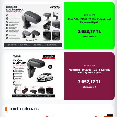
DRS-109971
Fiat 500 / 500C 2016 - Kolçak Kol
Dayama Siyah
2.052,17 TL
Stok Adet: 9
DRS-614473
Hyundai İ10 2013 - 2018 Kolçak
Kol Dayama Siyah
2.052,17 TL
Stok Adet: 9
TERCIH EDILENLER