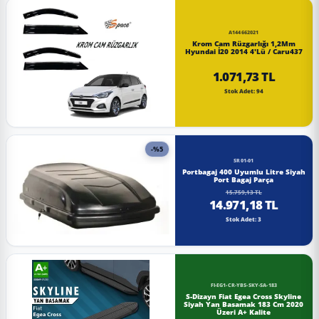
A144662021
Krom Cam Rüzgarlığı 1,2Mm
Hyundai İ20 2014 4'Lü / Caru437
1.071,73 TL
Stok Adet: 94
-%5
SR01-01
Portbagaj 400 Uyumlu Litre Siyah
Port Bagaj Parça
15.759,13 TL
14.971,18 TL
Stok Adet: 3
FI-EG1-CR-YBS-SKY-SA-183
S-Dizayn Fiat Egea Cross Skyline
Siyah Yan Basamak 183 Cm 2020
Üzeri A+ Kalite