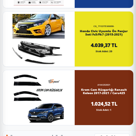
CG_71121TEMM90-
Honda Civic Uyumlu Ön Panjur
Seti Fc5/Fk7 (2015-2021)
4.039,37 TL
Stok Adet: 20
A144252021
Krom Cam Rüzgarlığı Renault
Keleos 2017-2021 / Caru425
1.024,52 TL
Stok Adet: 1