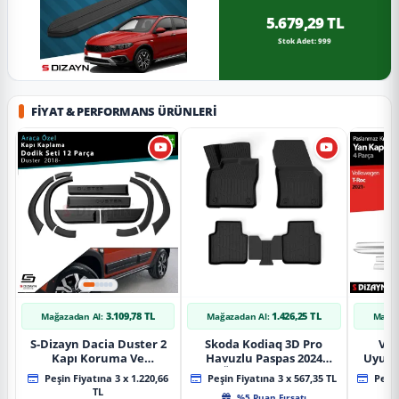
5.679,29 TL
Stok Adet: 999
FIYAT & PERFORMANS ÜRÜNLERI
3.109,78 TL
1.426,25 TL
Mağazadan Al:
Mağazadan Al:
Mağaz
S-Dizayn Dacia Duster 2
Skoda Kodiaq 3D Pro
Vol
Kapı Koruma Ve
Havuzlu Paspas 2024
Uyuml
Çamurluk Kaplaması
Üzeri A+ Kalite
Yan Ka
Peşin Fiyatına 3 x 1.220,66
Peşin Fiyatına 3 x 567,35 TL
Peşin
Dodik Seti 2018 Üzeri A+
20
TL
%5 Puan Fırsatı