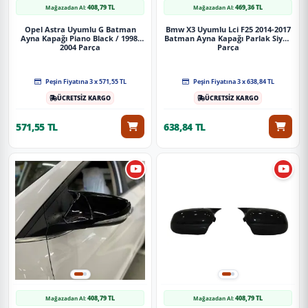
408,79 TL
469,36 TL
Mağazadan Al:
Mağazadan Al:
Opel Astra Uyumlu G Batman
Bmw X3 Uyumlu Lci F25 2014-2017
Ayna Kapağı Piano Black / 1998-
Batman Ayna Kapağı Parlak Siyah
2004 Parça
Parça
Peşin Fiyatına 3 x 571,55 TL
Peşin Fiyatına 3 x 638,84 TL
ÜCRETSİZ KARGO
ÜCRETSİZ KARGO
571,55 TL
638,84 TL
408,79 TL
408,79 TL
Mağazadan Al:
Mağazadan Al: