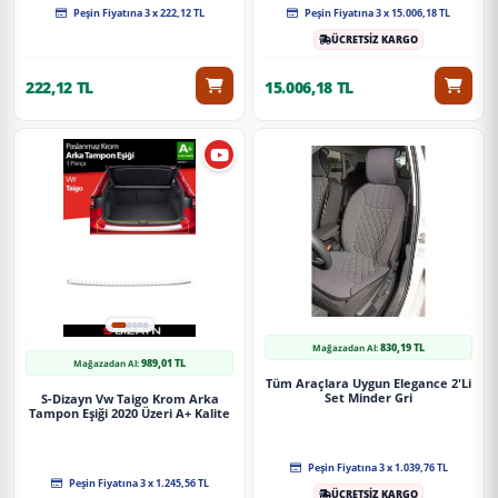
Peşin Fiyatına 3 x 222,12 TL
Peşin Fiyatına 3 x 15.006,18 TL
ÜCRETSİZ KARGO
222,12 TL
15.006,18 TL
830,19 TL
Mağazadan Al:
989,01 TL
Mağazadan Al:
Tüm Araçlara Uygun Elegance 2'Li
Set Minder Gri
S-Dizayn Vw Taigo Krom Arka
Tampon Eşiği 2020 Üzeri A+ Kalite
Peşin Fiyatına 3 x 1.039,76 TL
Peşin Fiyatına 3 x 1.245,56 TL
ÜCRETSİZ KARGO