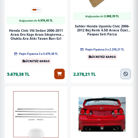
2.008,39 TL
Mağazadan Al:
4.979,45 TL
Mağazadan Al:
Sahler Honda Uyumlu Civic 2006-
2012 Bej Renk 4.5D Araca Özel
Honda Civic Viii Sedan 2006-2011
Paspas Seti Parça
Arası Drs Kapı Arası Sıkıştırma
Oluklu Ara Atkı Tavan Barı Gri̇
Peşin Fiyatına 3 x 2.378,21 TL
Peşin Fiyatına 3 x 5.679,38 TL
ÜCRETSİZ KARGO
ÜCRETSİZ KARGO
5.679,38 TL
2.378,21 TL