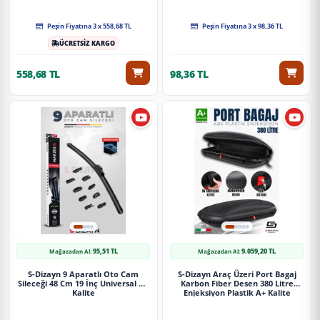
Peşin Fiyatına 3 x 558,68 TL
Peşin Fiyatına 3 x 98,36 TL
ÜCRETSİZ KARGO
558,68 TL
98,36 TL
95,51 TL
9.059,20 TL
Mağazadan Al:
Mağazadan Al:
S-Dizayn 9 Aparatlı Oto Cam
S-Dizayn Araç Üzeri Port Bagaj
Sileceği 48 Cm 19 İnç Universal A+
Karbon Fiber Desen 380 Litre
Kalite
Enjeksiyon Plastik A+ Kalite