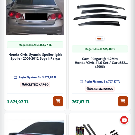
3.352,77 TL
Mağazadan Al:
585,48 TL
Mağazadan Al:
Honda Civic Uyumlu Spoiler Işıklı
Spoiler 2006-2012 Boyalı Parça
Cam Rüzgarlığı 1.2Mm
Honda/Civic 4'Lü Set / Caru352
(2006)
Peşin Fiyatına 3 x 3.871,97 TL
Peşin Fiyatına 3 x 767,87 TL
ÜCRETSİZ KARGO
ÜCRETSİZ KARGO
3.871,97 TL
767,87 TL