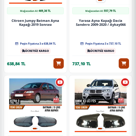
469,36 TL
557,79 TL
Mağazadan Al:
Mağazadan Al:
Citroen Jumpy Batman Ayna
Yarasa Ayna Kapağı Dacia
Kapağı 2019 Sonrası
Sandero 2009-2020 / Aykay066
Peşin Fiyatına 3 x 638,84 TL
Peşin Fiyatına 3 x 737,10 TL
ÜCRETSİZ KARGO
ÜCRETSİZ KARGO
638,84 TL
737,10 TL