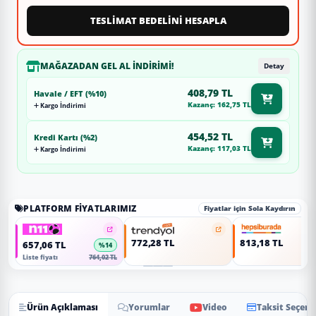
TESLİMAT BEDELİNİ HESAPLA
MAĞAZADAN GEL AL İNDIRIMI!
Detay
408,79 TL
Havale / EFT (%10)
Kazanç: 162,75 TL
Kargo İndirimi
454,52 TL
Kredi Kartı (%2)
Kazanç: 117,03 TL
Kargo İndirimi
PLATFORM FIYATLARIMIZ
Fiyatlar için Sola Kaydırın
772,28 TL
813,18 TL
657,06 TL
%14
Liste fiyatı
764,02 TL
Ürün Açıklaması
Yorumlar
Video
Taksit Seçene