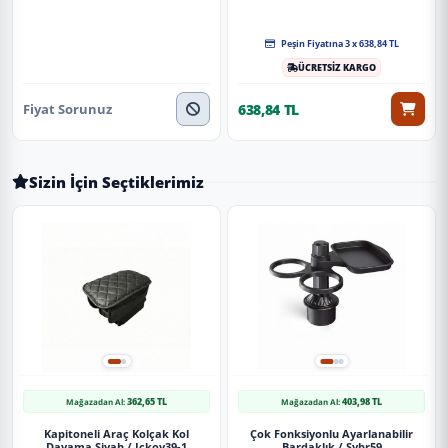
Peşin Fiyatına 3 x 638,84 TL
ÜCRETSİZ KARGO
Fiyat Sorunuz
638,84 TL
Sizin İçin Seçtiklerimiz
362,65 TL
403,98 TL
Mağazadan Al:
Mağazadan Al:
Kapitoneli Araç Kolçak Kol
Çok Fonksiyonlu Ayarlanabilir
Dayama Siyah / Ickoy39-1
Bardaklık / Sybr59