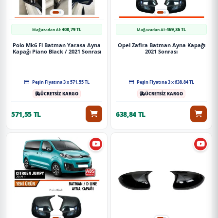
408,79 TL
469,36 TL
Mağazadan Al:
Mağazadan Al:
Polo Mk6 Fl Batman Yarasa Ayna
Opel Zafira Batman Ayna Kapağı
Kapağı Piano Black / 2021 Sonrası
2021 Sonrası
Peşin Fiyatına 3 x 571,55 TL
Peşin Fiyatına 3 x 638,84 TL
ÜCRETSİZ KARGO
ÜCRETSİZ KARGO
571,55 TL
638,84 TL