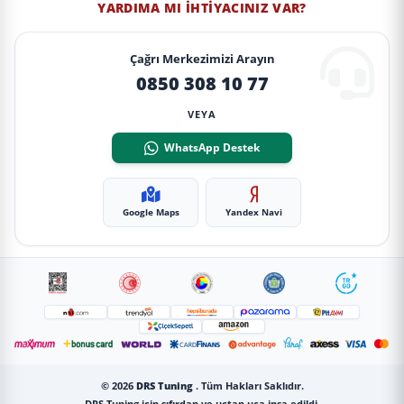
YARDIMA MI İHTIYACINIZ VAR?
Çağrı Merkezimizi Arayın
0850 308 10 77
VEYA
WhatsApp Destek
Google Maps
Yandex Navi
© 2026
DRS Tuning
. Tüm Hakları Saklıdır.
DRS Tuning için sıfırdan ve uçtan uca inşa edildi.