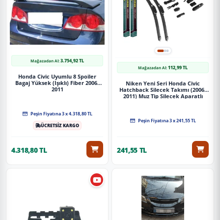
3.754,92 TL
Mağazadan Al:
112,99 TL
Mağazadan Al:
Honda Civic Uyumlu 8 Spoiler
Bagaj Yüksek (Işıklı) Fiber 2006-
Niken Yeni Seri Honda Civic
2011
Hatchback Silecek Takımı (2006-
2011) Muz Tip Silecek Aparatlı
Peşin Fiyatına 3 x 4.318,80 TL
Peşin Fiyatına 3 x 241,55 TL
ÜCRETSİZ KARGO
4.318,80 TL
241,55 TL