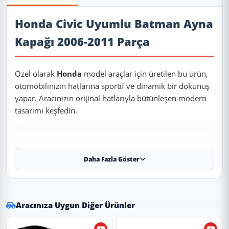
Ürün Açıklaması
Honda Civic Uyumlu Batman Ayna
Kapağı 2006-2011 Parça
Özel olarak
Honda
model araçlar için üretilen bu ürün,
otomobilinizin hatlarına sportif ve dinamik bir dokunuş
yapar. Aracınızın orijinal hatlarıyla bütünleşen modern
tasarımı keşfedin.
✨ Ürün Özellikleri ve Avantajları
Daha Fazla Göster
✔
Uyumlu Yıllar:
2006 - 2007 - 2008 - 2009 - 2010 - 2011
modelleriyle tam uyumludur.
⚠️
Aracınızın modeli 2006 (ve altı) veya 2011 (ve üstü) ise, kasa
koduna (Makyajlı Kasa) göre kontrol etmenizi rica ederiz.
Aracınıza Uygun Diğer Ürünler
✔
Malzeme:
Esnek, kırılmaya karşı dirençli 1. sınıf ABS
plastik.