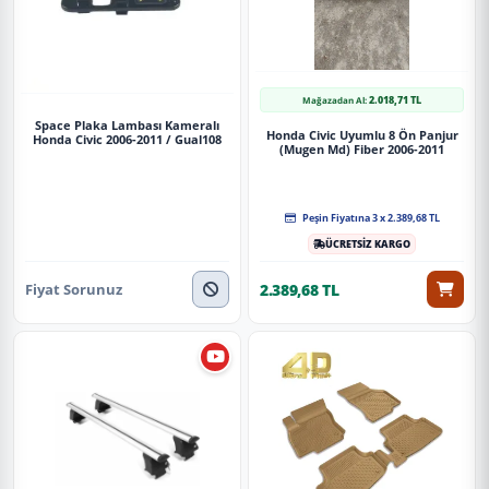
2.018,71 TL
Mağazadan Al:
Space Plaka Lambası Kameralı
Honda Civic Uyumlu 8 Ön Panjur
Honda Civic 2006-2011 / Gual108
(Mugen Md) Fiber 2006-2011
Peşin Fiyatına 3 x 2.389,68 TL
ÜCRETSİZ KARGO
Fiyat Sorunuz
2.389,68 TL