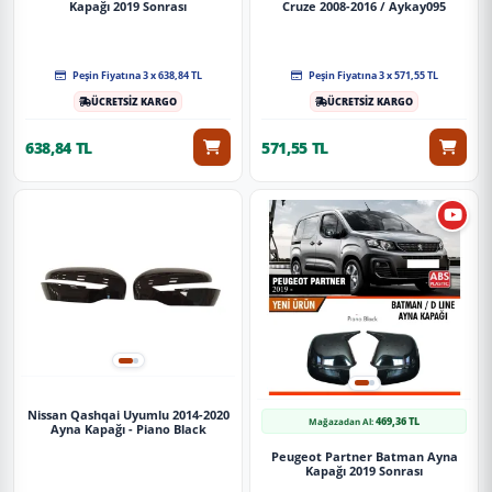
Kapağı 2019 Sonrası
Cruze 2008-2016 / Aykay095
Peşin Fiyatına 3 x 638,84 TL
Peşin Fiyatına 3 x 571,55 TL
ÜCRETSİZ KARGO
ÜCRETSİZ KARGO
638,84 TL
571,55 TL
Nissan Qashqai Uyumlu 2014-2020
469,36 TL
Mağazadan Al:
Ayna Kapağı - Piano Black
Peugeot Partner Batman Ayna
Kapağı 2019 Sonrası