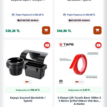
Peşin Fiyatına 3 x 520,28 TL
Peşin Fiyatına 3 x 564,86 TL
ÜCRETSİZ KARGO
ÜCRETSİZ KARGO
520,28 TL
564,86 TL
398,42 TL
0,00 TL
Mağazadan Al:
Mağazadan Al:
Kapıya Geçmeli Bardaklık /
S-Dizayn Çift Taraflı Bant 10Mm X
Sybr63
5 Metre Şeffaf Silikon Vhb Bant
A+Kalite