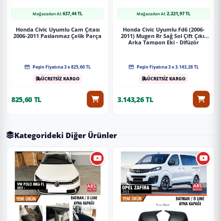
637,44 TL
2.221,97 TL
Mağazadan Al:
Mağazadan Al:
Honda Civic Uyumlu Cam Çıtası
Honda Civic Uyumlu Fd6 (2006-
2006-2011 Paslanmaz Çelik Parça
2011) Mugen Rr Sağ Sol Çift Çıkış
Arka Tampon Eki - Difüzör
Peşin Fiyatına 3 x 825,60 TL
Peşin Fiyatına 3 x 3.143,26 TL
ÜCRETSİZ KARGO
ÜCRETSİZ KARGO
825,60 TL
3.143,26 TL
Kategorideki Diğer Ürünler