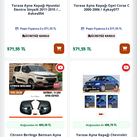
Yarasa Ayna Kapağı Hyundai
Yarasa Ayna Kapağı Opel Corsa C
Elantra Sinyalli 2011-2015 /
2000-2006 / Aykay077
Aykay054
Peşin Fiyatına 3 x 571,55 TL
Peşin Fiyatına 3 x 571,55 TL
ÜCRETSİZ KARGO
ÜCRETSİZ KARGO
571,55 TL
571,55 TL
469,36 TL
408,79 TL
Mağazadan Al:
Mağazadan Al:
Citroen Berlingo Batman Ayna
Yarasa Ayna Kapağı Chevrolet