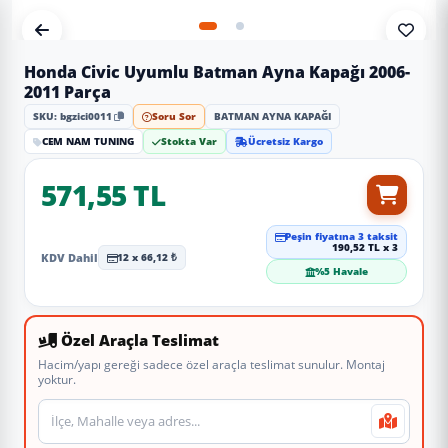
Honda Civic Uyumlu Batman Ayna Kapağı 2006-
2011 Parça
SKU: bgzici0011
Soru Sor
BATMAN AYNA KAPAĞI
CEM NAM TUNING
Stokta Var
Ücretsiz Kargo
571,55 TL
Peşin fiyatına 3 taksit
190,52 TL x 3
KDV Dahil
12 x 66,12 ₺
%5 Havale
Özel Araçla Teslimat
Hacim/yapı gereği sadece özel araçla teslimat sunulur. Montaj
yoktur.
Teslimat veya montaj adresi