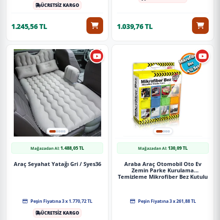
ÜCRETSİZ KARGO
1.245,56 TL
1.039,76 TL
1.488,05 TL
130,09 TL
Mağazadan Al:
Mağazadan Al:
Araç Seyahat Yatağı Gri / Syes36
Araba Araç Otomobil Oto Ev
Zemin Parke Kurulama
Temizleme Mikrofiber Bez Kutulu
4'Lü Set
Peşin Fiyatına 3 x 1.770,72 TL
Peşin Fiyatına 3 x 261,88 TL
ÜCRETSİZ KARGO