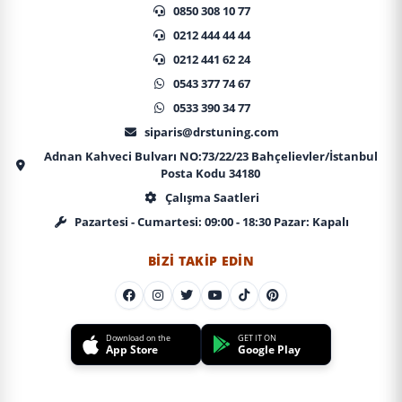
0850 308 10 77
0212 444 44 44
0212 441 62 24
0543 377 74 67
0533 390 34 77
siparis@drstuning.com
Adnan Kahveci Bulvarı NO:73/22/23 Bahçelievler/İstanbul
Posta Kodu 34180
Çalışma Saatleri
Pazartesi - Cumartesi: 09:00 - 18:30 Pazar: Kapalı
BIZI TAKIP EDIN
Download on the
GET IT ON
App Store
Google Play