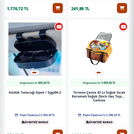
1.770,72 TL
261,88 TL
393,26 TL
1.055,62 TL
Mağazadan Al:
Mağazadan Al:
Gözlük Tutacağı Siyah / Sygz04-2
Termos Çanta 42 Lt Soğuk Sıcak
Korumalı Soğuk Zincir Ilaç Taşıma
Çantası
Peşin Fiyatına 3 x 554,29 TL
Peşin Fiyatına 3 x 1.290,24 TL
ÜCRETSİZ KARGO
ÜCRETSİZ KARGO