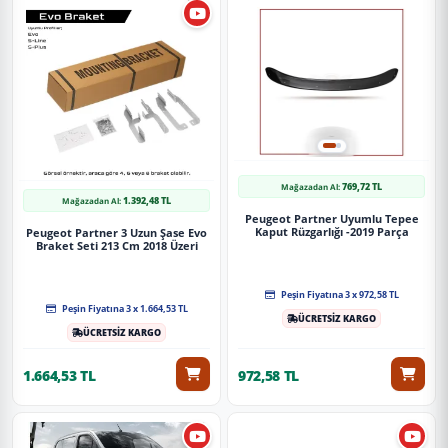
769,72 TL
Mağazadan Al:
1.392,48 TL
Mağazadan Al:
Peugeot Partner Uyumlu Tepee
Kaput Rüzgarlığı -2019 Parça
Peugeot Partner 3 Uzun Şase Evo
Braket Seti 213 Cm 2018 Üzeri
Peşin Fiyatına 3 x 972,58 TL
Peşin Fiyatına 3 x 1.664,53 TL
ÜCRETSİZ KARGO
ÜCRETSİZ KARGO
1.664,53 TL
972,58 TL