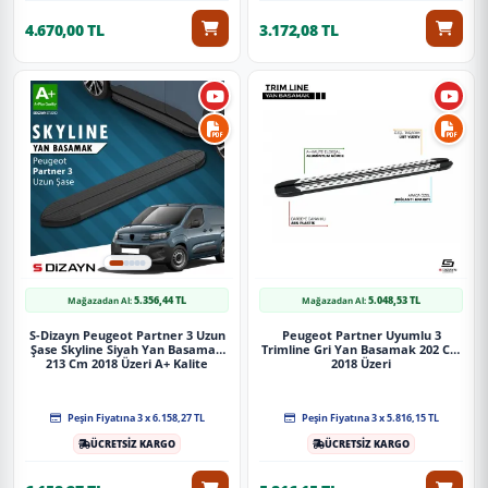
Güvenli Teslimat
4.670,00 TL
3.172,08 TL
Siparişleriniz darbe emici özel ambalajlarla, kargoda zarar
görmeyecek şekilde paketlenerek tarafınıza ulaştırılır. %100
Müşteri memnuniyeti garantisiyle.
5.356,44 TL
5.048,53 TL
Mağazadan Al:
Mağazadan Al:
S-Dizayn Peugeot Partner 3 Uzun
Peugeot Partner Uyumlu 3
Şase Skyline Siyah Yan Basamak
Trimline Gri Yan Basamak 202 Cm
213 Cm 2018 Üzeri A+ Kalite
2018 Üzeri
Peşin Fiyatına 3 x 6.158,27 TL
Peşin Fiyatına 3 x 5.816,15 TL
ÜCRETSİZ KARGO
ÜCRETSİZ KARGO