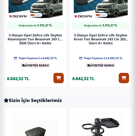
5.972,27 TL
5.972,27 TL
Mağazadan Al:
Mağazadan Al:
S-Dizayn Opel Zafira Life Skyline
S-Dizayn Opel Zafira Life Skyline
Aluminyum Yan Basamak 243 Cm
Krom Yan Basamak 243 Cm 2020
2020 Üzeri A+ Kalite
Üzeri A+ Kalite
Peşin Fiyatına 3 x 6.842,52 TL
Peşin Fiyatına 3 x 6.842,52 TL
ÜCRETSİZ KARGO
ÜCRETSİZ KARGO
6.842,52 TL
6.842,52 TL
Sizin İçin Seçtiklerimiz