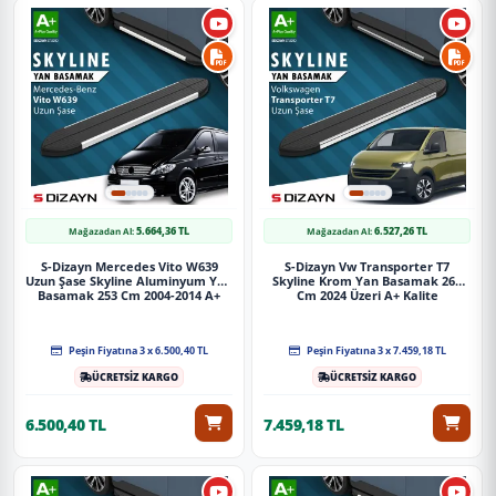
5.664,36 TL
6.527,26 TL
Mağazadan Al:
Mağazadan Al:
S-Dizayn Mercedes Vito W639
S-Dizayn Vw Transporter T7
Uzun Şase Skyline Aluminyum Yan
Skyline Krom Yan Basamak 263
Basamak 253 Cm 2004-2014 A+
Cm 2024 Üzeri A+ Kalite
Kalite
Peşin Fiyatına 3 x 6.500,40 TL
Peşin Fiyatına 3 x 7.459,18 TL
ÜCRETSİZ KARGO
ÜCRETSİZ KARGO
6.500,40 TL
7.459,18 TL