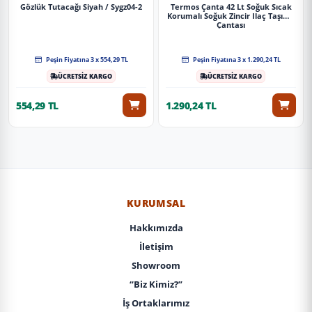
Gözlük Tutacağı Siyah / Sygz04-2
Termos Çanta 42 Lt Soğuk Sıcak
Korumalı Soğuk Zincir Ilaç Taşıma
Çantası
Peşin Fiyatına 3 x 554,29 TL
Peşin Fiyatına 3 x 1.290,24 TL
ÜCRETSİZ KARGO
ÜCRETSİZ KARGO
554,29 TL
1.290,24 TL
KURUMSAL
Hakkımızda
İletişim
Showroom
“Biz Kimiz?”
İş Ortaklarımız