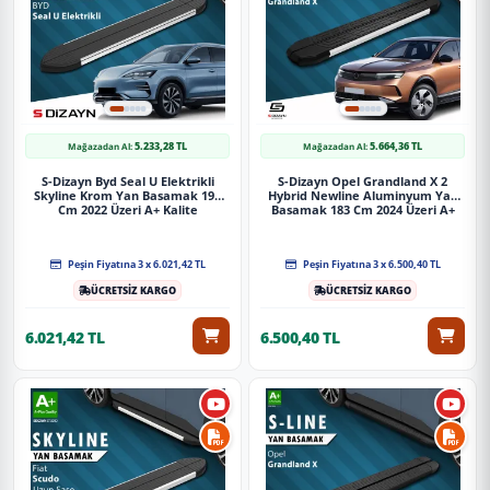
5.233,28 TL
5.664,36 TL
Mağazadan Al:
Mağazadan Al:
S-Dizayn Byd Seal U Elektrikli
S-Dizayn Opel Grandland X 2
Skyline Krom Yan Basamak 193
Hybrid Newline Aluminyum Yan
Cm 2022 Üzeri A+ Kalite
Basamak 183 Cm 2024 Üzeri A+
Kalite
Peşin Fiyatına 3 x 6.021,42 TL
Peşin Fiyatına 3 x 6.500,40 TL
ÜCRETSİZ KARGO
ÜCRETSİZ KARGO
6.021,42 TL
6.500,40 TL