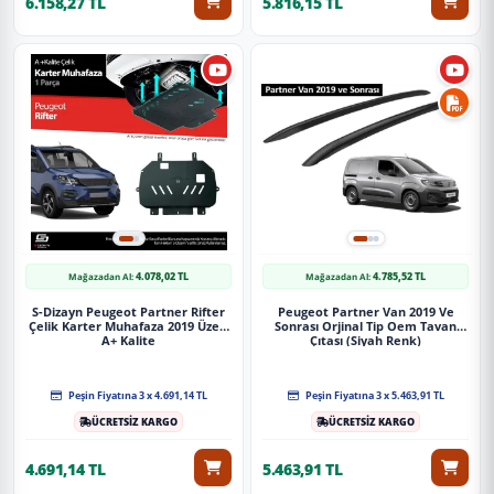
6.158,27 TL
5.816,15 TL
4.078,02 TL
4.785,52 TL
Mağazadan Al:
Mağazadan Al:
S-Dizayn Peugeot Partner Rifter
Peugeot Partner Van 2019 Ve
Çelik Karter Muhafaza 2019 Üzeri
Sonrası Orjinal Tip Oem Tavan
A+ Kalite
Çıtası (Siyah Renk)
Peşin Fiyatına 3 x 4.691,14 TL
Peşin Fiyatına 3 x 5.463,91 TL
ÜCRETSİZ KARGO
ÜCRETSİZ KARGO
4.691,14 TL
5.463,91 TL