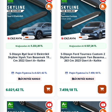
5.233,28 TL
6.527,26 TL
Mağazadan Al:
Mağazadan Al:
S-Dizayn Byd Seal U Elektrikli
S-Dizayn Ford Tourneo Custom 2
Skyline Siyah Yan Basamak 193
Skyline Aluminyum Yan Basamak
Cm 2022 Üzeri A+ Kalite
263 Cm 2023 Üzeri A+ Kalite
Peşin Fiyatına 3 x 6.021,42 TL
Peşin Fiyatına 3 x 7.459,18 TL
ÜCRETSİZ KARGO
ÜCRETSİZ KARGO
6.021,42 TL
7.459,18 TL