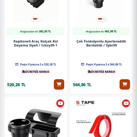
362,65 TL
403,98 TL
Mağazadan Al:
Mağazadan Al:
Kapitoneli Araç Kolçak Kol
Çok Fonksiyonlu Ayarlanabilir
Dayama Siyah / Ickoy39-1
Bardaklık / Sybr59
Peşin Fiyatına 3 x 520,28 TL
Peşin Fiyatına 3 x 564,86 TL
ÜCRETSİZ KARGO
ÜCRETSİZ KARGO
520,28 TL
564,86 TL