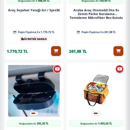
1.488,05 TL
130,09 TL
Mağazadan Al:
Mağazadan Al:
Araç Seyahat Yatağı Gri / Syes36
Araba Araç Otomobil Oto Ev
Zemin Parke Kurulama
Temizleme Mikrofiber Bez Kutulu
4'Lü Set
Peşin Fiyatına 3 x 1.770,72 TL
Peşin Fiyatına 3 x 261,88 TL
ÜCRETSİZ KARGO
1.770,72 TL
261,88 TL
393,26 TL
1.055,62 TL
Mağazadan Al:
Mağazadan Al: