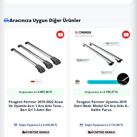
✔
Uyumluluk:
2018 ve sonrası tüm model yıllarına
uyumludur.
Aracınıza Uygun Diğer Ürünler
⚠️
Aracın üretim yapısı ve paket farklılık (Makyajlı/Makyajsız)
nedeniyle sipariş öncesi teyit almanızı öneririz.
✔
Malzeme:
Esnek, kırılmaya karşı dirençli 1. sınıf ABS
plastik.
Uygulama
Aracınızın ölçülerine uygundur. Montaj işlemi el
yatkınlığı gerektirebilir.
4.097,40 TL
2.749,27 TL
Mağazadan Al:
Mağazadan Al:
Paket İçeriği
Peugeot Partner 2019-2022 Arası
Peugeot Partner Uyumlu 2019
Ile Uyumlu Ace-1 Ara Atkı Tavan
Üzeri Basic Model Gri Ara Atkı A+
Barı Gri̇ 3 Adet Bar
Kalite Parça
Peugeot Partner Uyumlu 3 Uzun Şase S-Line Siyah Yan Basamak
213 Cm 2018 Üzeri Parça
Peşin Fiyatına 3 x 4.670,00 TL
Peşin Fiyatına 3 x 3.172,08 TL
ÜCRETSİZ KARGO
ÜCRETSİZ KARGO