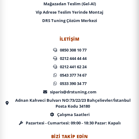
Mağazadan Teslim (Gel-Al)
Vip Adrese Teslim Yerinde Montaj
DRS Tuning Çözüm Merkezi
İLETIŞIM
0850 308 10 77
0212 444 44 44
0212 441 62 24
0543 377 74 67
0533 390 34 77
siparis@drstuning.com
Adnan Kahveci Bulvarı NO:73/22/23 Bahçelievler/İstanbul
Posta Kodu 34180
Çalışma Saatleri
Pazartesi - Cumartesi: 09:00 - 18:30 Pazar: Kapalı
BIZI TAKIP EDIN