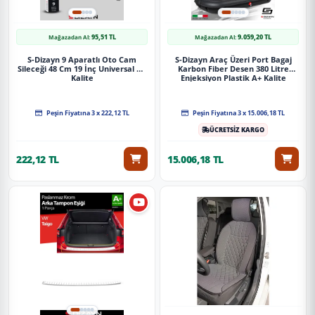
95,51 TL
9.059,20 TL
Mağazadan Al:
Mağazadan Al:
S-Dizayn 9 Aparatlı Oto Cam
S-Dizayn Araç Üzeri Port Bagaj
Sileceği 48 Cm 19 İnç Universal A+
Karbon Fiber Desen 380 Litre
Kalite
Enjeksiyon Plastik A+ Kalite
Peşin Fiyatına 3 x 222,12 TL
Peşin Fiyatına 3 x 15.006,18 TL
ÜCRETSİZ KARGO
222,12 TL
15.006,18 TL