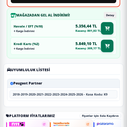
MAĞAZADAN GEL AL İNDIRIMI!
Detay
5.356,44 TL
Havale / EFT (%10)
Kazanç: 801,83 TL
Kargo İndirimi
5.849,10 TL
Kredi Kartı (%2)
Kazanç: 309,17 TL
Kargo İndirimi
UYUMLULUK LISTESI
Peugeot Partner
2018-2019-2020-2021-2022-2023-2024-2025-2026 - Kasa Kodu: K9
PLATFORM FIYATLARIMIZ
Fiyatlar için Sola Kaydırın