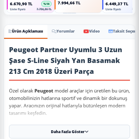
7.994,66 TL
6.670,90 TL
6.449,37 TL
%14
Liste fiyatı
7.756,86 TL
Liste fiyatı
7.499
Ürün Açıklaması
Yorumlar
Video
Taksit Seçene
Ürün Açıklaması
Peugeot Partner Uyumlu 3 Uzun
Şase S-Line Siyah Yan Basamak
213 Cm 2018 Üzeri Parça
Özel olarak
Peugeot
model araçlar için üretilen bu ürün,
otomobilinizin hatlarına sportif ve dinamik bir dokunuş
yapar. Aracınızın orijinal hatlarıyla bütünleşen modern
tasarımı keşfedin.
Daha Fazla Göster
✨ Ürün Özellikleri ve Avantajları