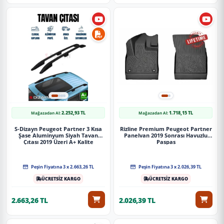
2.252,93 TL
1.718,15 TL
Mağazadan Al:
Mağazadan Al:
S-Dizayn Peugeot Partner 3 Kısa
Rizline Premium Peugeot Partner
Şase Aluminyum Siyah Tavan
Panelvan 2019 Sonrası Havuzlu
Çıtası 2019 Üzeri A+ Kalite
Paspas
Peşin Fiyatına 3 x 2.663,26 TL
Peşin Fiyatına 3 x 2.026,39 TL
ÜCRETSİZ KARGO
ÜCRETSİZ KARGO
2.663,26 TL
2.026,39 TL