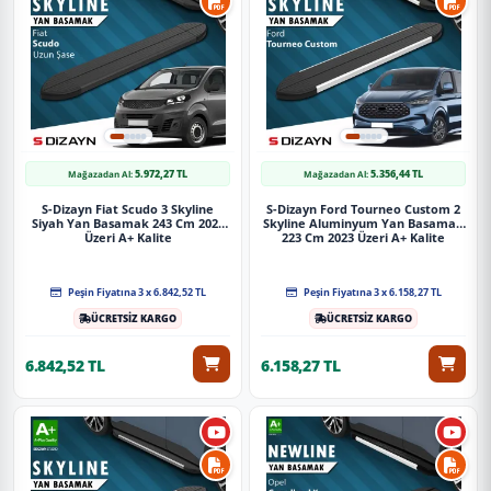
5.972,27 TL
5.356,44 TL
Mağazadan Al:
Mağazadan Al:
S-Dizayn Fiat Scudo 3 Skyline
S-Dizayn Ford Tourneo Custom 2
Siyah Yan Basamak 243 Cm 2020
Skyline Aluminyum Yan Basamak
Üzeri A+ Kalite
223 Cm 2023 Üzeri A+ Kalite
Peşin Fiyatına 3 x 6.842,52 TL
Peşin Fiyatına 3 x 6.158,27 TL
ÜCRETSİZ KARGO
ÜCRETSİZ KARGO
6.842,52 TL
6.158,27 TL