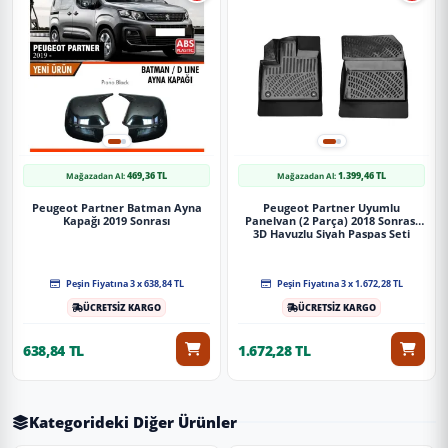
469,36 TL
1.399,46 TL
Mağazadan Al:
Mağazadan Al:
Peugeot Partner Batman Ayna
Peugeot Partner Uyumlu
Kapağı 2019 Sonrası
Panelvan (2 Parça) 2018 Sonrası
3D Havuzlu Siyah Paspas Seti
Peşin Fiyatına 3 x 638,84 TL
Peşin Fiyatına 3 x 1.672,28 TL
ÜCRETSİZ KARGO
ÜCRETSİZ KARGO
638,84 TL
1.672,28 TL
Kategorideki Diğer Ürünler