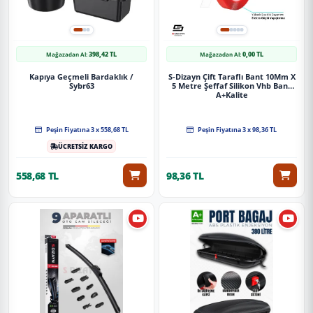
398,42 TL
0,00 TL
Mağazadan Al:
Mağazadan Al:
Kapıya Geçmeli Bardaklık /
S-Dizayn Çift Taraflı Bant 10Mm X
Sybr63
5 Metre Şeffaf Silikon Vhb Bant
A+Kalite
Peşin Fiyatına 3 x 558,68 TL
Peşin Fiyatına 3 x 98,36 TL
ÜCRETSİZ KARGO
558,68 TL
98,36 TL