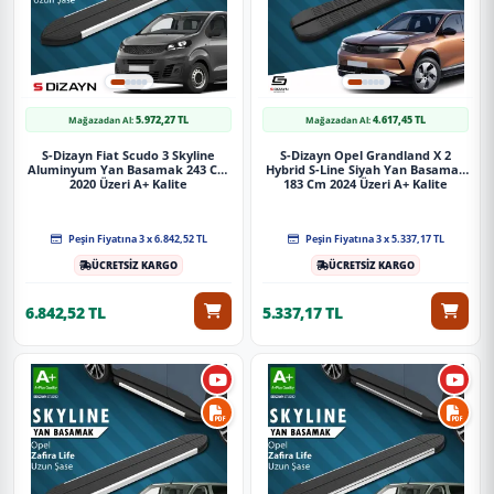
5.972,27 TL
4.617,45 TL
Mağazadan Al:
Mağazadan Al:
S-Dizayn Fiat Scudo 3 Skyline
S-Dizayn Opel Grandland X 2
Aluminyum Yan Basamak 243 Cm
Hybrid S-Line Siyah Yan Basamak
2020 Üzeri A+ Kalite
183 Cm 2024 Üzeri A+ Kalite
Peşin Fiyatına 3 x 6.842,52 TL
Peşin Fiyatına 3 x 5.337,17 TL
ÜCRETSİZ KARGO
ÜCRETSİZ KARGO
6.842,52 TL
5.337,17 TL