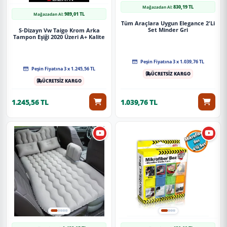
830,19 TL
Mağazadan Al:
989,01 TL
Mağazadan Al:
Tüm Araçlara Uygun Elegance 2'Li
Set Minder Gri
S-Dizayn Vw Taigo Krom Arka
Tampon Eşiği 2020 Üzeri A+ Kalite
Peşin Fiyatına 3 x 1.039,76 TL
Peşin Fiyatına 3 x 1.245,56 TL
ÜCRETSİZ KARGO
ÜCRETSİZ KARGO
1.245,56 TL
1.039,76 TL