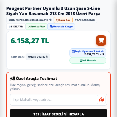
Peugeot Partner Uyumlu 3 Uzun Şase S-Line
Siyah Yan Basamak 213 Cm 2018 Üzeri Parça
SKU: PE-PR3-US-YBS-SL-SA-213
Soru Sor
YAN BASAMAK
S-DIZAYN
Stokta Var
Ücretsiz Kargo
6.158,27 TL
Peşin fiyatına 3 taksit
2.052,76 TL x 3
KDV Dahil
12 x 712,47 ₺
%5 Havale
Özel Araçla Teslimat
Hacim/yapı gereği sadece özel araçla teslimat sunulur. Montaj
yoktur.
Teslimat veya montaj adresi
TESLİMAT BEDELİNİ HESAPLA