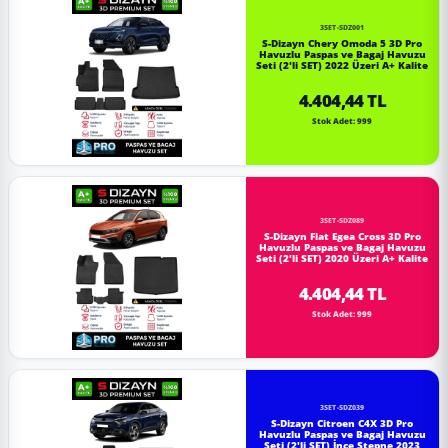
3SET-SDZ001
S-Dizayn Chery Omoda 5 3D Pro
Havuzlu Paspas ve Bagaj Havuzu
Seti (2'li SET) 2022 Üzeri A+ Kalite
4.404,44 TL
Stok Adet: 999
3SET-SDZ089
S-Dizayn Fiat Egea Cross 3D Pro
Havuzlu Paspas ve Bagaj Havuzu
Seti (2'li SET) 2020 Üzeri A+ Kalite
4.404,44 TL
Stok Adet: 999
3SET-SDZ039
S-Dizayn Citroen C4X 3D Pro
Havuzlu Paspas ve Bagaj Havuzu
Seti (2'li SET) İnce Stepne 2023