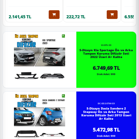
2.141,45 TL
222,72 TL
6.555,6
KI-SP5-SD
S-Dizayn Kia Sportage Ön ve Arka
Tampon Koruma Difüzör Seti
2022 Üzeri A+ Kalite
6.749,69 TL
Stok Adet: 999
DC-SD2-STW-SD
S-Dizayn Dacia Sandero 2
Stepway Ön ve Arka Tampon
Koruma Difüzör Seti 2013 Üzeri
A+ Kalite
5.472,98 TL
Stok Adet: 999