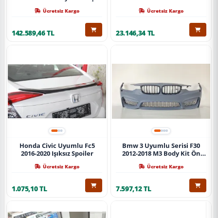
Ücretsiz Kargo
Ücretsiz Kargo
142.589,46 TL
23.146,34 TL
Honda Civic Uyumlu Fc5
Bmw 3 Uyumlu Serisi F30
2016-2020 Işıksız Spoiler
2012-2018 M3 Body Kit Ön
Tampon
Ücretsiz Kargo
Ücretsiz Kargo
1.075,10 TL
7.597,12 TL