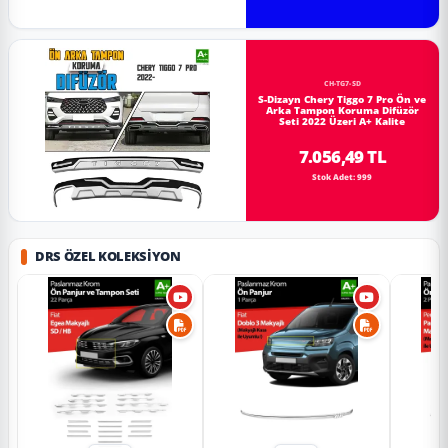
CH-TG7-SD
S-Dizayn Chery Tiggo 7 Pro Ön ve
Arka Tampon Koruma Difüzör
Seti 2022 Üzeri A+ Kalite
7.056,49 TL
Stok Adet: 999
DRS ÖZEL KOLEKSIYON