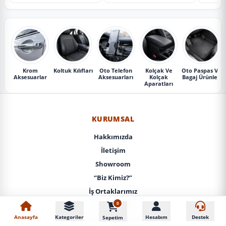
Krom
Koltuk Kılıfları
Oto Telefon
Kolçak Ve
Oto Paspas Ve
Aksesuarlar
Aksesuarları
Kolçak
Bagaj Ürünleri
Aparatları
KURUMSAL
Hakkımızda
İletişim
Showroom
“Biz Kimiz?”
İş Ortaklarımız
0
KVKK / Gizlilik
Anasayfa
Kategoriler
Hesabım
Destek
Sepetim
Mesafeli Satış Sözleşmesi