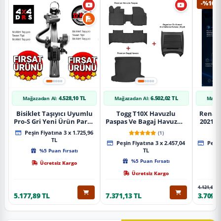
-%10
4.528,10 TL
6.502,02 TL
Mağazadan Al:
Mağazadan Al:
Mağaz
Bisiklet Taşıyıcı Uyumlu
Togg T10X Havuzlu
Renaul
Pro-S Gri Yeni Ürün Parça
Paspas Ve Bagaj Havuzu +
2021 S
Tavan Tipi Bisiklet
Siyah Organizer
Karbo
Peşin Fiyatına 3 x 1.725,96
(1)
Taşıyıcı
TL
Peşin Fiyatına 3 x 2.457,04
Peşin
%5 Puan Fırsatı
TL
%5 Puan Fırsatı
Ücretsiz Kargo
Ücretsiz Kargo
4.121,65 T
5.177,89 TL
7.371,13 TL
3.709,4