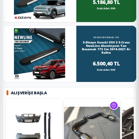
5.186,80 TL
Stok Adet: 999
SZ-SX2-YBS-NW-AL-173
S-Dizayn Suzuki SX4 2 S-Cross
NewLine Aluminyum Yan
Basamak 173 Cm 2014-2021 A+
Kalite
6.500,40 TL
Stok Adet: 999
ALIŞVERIŞE BAŞLA