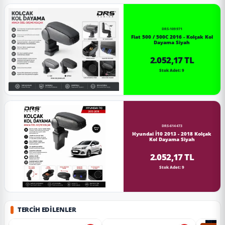
DRS-109971
Fiat 500 / 500C 2016 - Kolçak Kol
Dayama Siyah
2.052,17 TL
Stok Adet: 9
DRS-614473
Hyundai İ10 2013 - 2018 Kolçak
Kol Dayama Siyah
2.052,17 TL
Stok Adet: 9
TERCIH EDILENLER