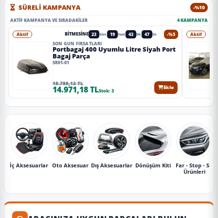
SÜRELİ KAMPANYA
-%10
AKTIF KAMPANYA VE SIRADAKILER
4 KAMPANYA
Aktif
23
19
43
44
-%5
Aktif
BITMESINE
Gün
Saat
Dk
Sn
SON GÜN FIRSATLARI
Portbagaj 400 Uyumlu Litre Siyah Port
Bagaj Parça
SR01-01
15.759,13 TL
14.971,18 TL
Ekle
Stok: 3
İç Aksesuarlar
Oto Aksesuar
Dış Aksesuarlar
Dönüşüm Kiti
Far - Stop - Sis
Ürünleri