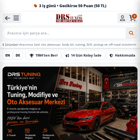
1984'ten beri Türkiye’nin en büyük oto aksesuar ve tuning
0
Mobil Arama
Aracınıza özel oto aksesuar, body kit, tuning, SUV, pickup ve off-road ürünlerini DRS Tuning’de 
EN
DE
1984'ten Beri
14 Gün Kolay İade
Hakkımızda