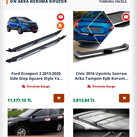
ÖN ARKA KORUMA DIFÜZÖR
TÜMÜNÜ İNCELE
Ford Ecosport 2 2013-2020
Civic 2016 Uyumlu Sonrası
Side Step Square Style Yan
Arka Tampon Eşik Koruma
Basamak (İthal)
Abs (Yazısız) Parça
Ücretsiz Kargo
Ücretsiz Kargo
11.377,13 TL
3.813,84 TL