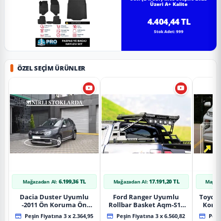
Üzeri A+ Kalite
4.404,44 TL
Stok Adet: 999
ÖZEL SEÇIM ÜRÜNLER
6.199,36 TL
17.191,20 TL
Mağazadan Al:
Mağazadan Al:
Mağaz
Dacia Duster Uyumlu
Ford Ranger Uyumlu
Toyot
-2011 Ön Koruma Ön
Rollbar Basket Aqm-S10
Koru
Tekli Koruma
2015+ Uyumlu
Chrom
Peşin Fiyatına 3 x 2.364,95
Peşin Fiyatına 3 x 6.560,82
Peşin