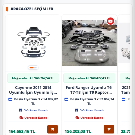
ARACA ÖZEL SEÇIMLER
146.767,54 TL
140.477,43 TL
Mağazadan Al:
Mağazadan Al:
Mağaz
Cayenne 2011-2014
Ford Ranger Uyumlu T6-
2021+ 
Uyumlu İçin Uyumlu İçin
T7-T8 İçin T9 Raptor
Tampo
2019+ Bagaj Facelift
Dönüşüm (Ön Arka Full)
Peşin Fiyatına 3 x 54.887,82
Peşin Fiyatına 3 x 52.067,34
Peşin
Parça
Parça
TL
TL
%5 Puan Fırsatı
%5 Puan Fırsatı
Ücretsiz Kargo
Ücretsiz Kargo
164.663,46 TL
156.202,03 TL
23.757,