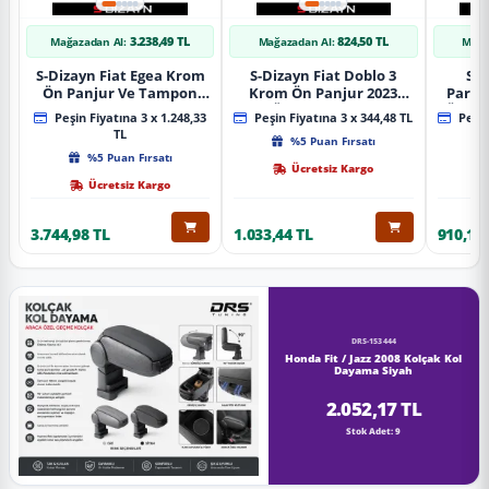
3.238,49 TL
824,50 TL
Mağazadan Al:
Mağazadan Al:
Mağa
S-Dizayn Fiat Egea Krom
S-Dizayn Fiat Doblo 3
S-D
Ön Panjur Ve Tampon
Krom Ön Panjur 2023
Partn
Çıta Seti Diamond Model
Üzeri A+ Kalite
Ön Ta
Peşin Fiyatına 3 x 1.248,33
Peşin Fiyatına 3 x 344,48 TL
Peşin
22 Prç. 2020 Üzeri (Parlak
2023
TL
%5 Puan Fırsatı
Krom)
%5 Puan Fırsatı
Ücretsiz Kargo
Ücretsiz Kargo
3.744,98 TL
1.033,44 TL
910,16 
DRS-153444
Honda Fit / Jazz 2008 Kolçak Kol
Dayama Siyah
2.052,17 TL
Stok Adet: 9