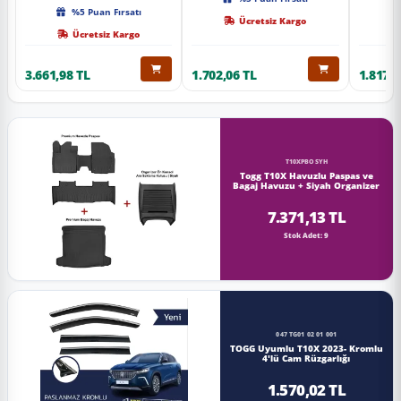
Kalite
%5 Puan Fırsatı
Ücretsiz Kargo
Ücretsiz Kargo
3.661,98 TL
1.702,06 TL
1.817,0
T10XPBOSYH
Togg T10X Havuzlu Paspas ve
Bagaj Havuzu + Siyah Organizer
7.371,13 TL
Stok Adet: 9
047 TG01 02 01 001
TOGG Uyumlu T10X 2023- Kromlu
4'lü Cam Rüzgarlığı
1.570,02 TL