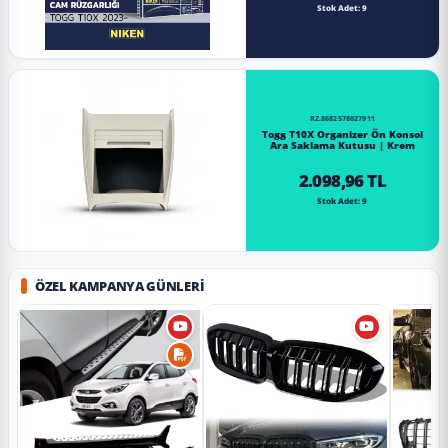
Stok Adet: 9
RZ.8682578027911
Togg T10X Organizer Ön Konsol
Ara Saklama Kutusu | Krem
2.098,96 TL
Stok Adet: 9
ÖZEL KAMPANYA GÜNLERI