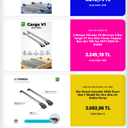
Stok Adet: 999
CRG-130-250037-GR
S-Dizayn Citroen C3 Aircross S-Bar
Cargo V1 Ara Atkı Tavan Taşıyıcı
Barı Gri 130 Cm 2017-2024 A+
Kalite
2.245,18 TL
Stok Adet: 999
SAR-U01-UN-35-00-G_AC1-089
Kia Stonic Uyumlu 2020 Üzeri
Ace-1 Model Gri Ara Atkı A+
Kalite Parça
3.083,96 TL
Stok Adet: 9