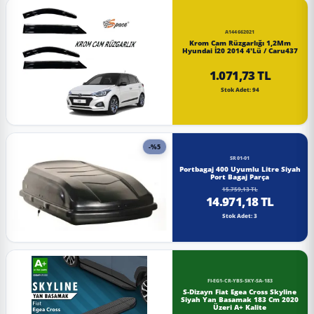
A144662021
Krom Cam Rüzgarlığı 1,2Mm
Hyundai İ20 2014 4'Lü / Caru437
1.071,73 TL
Stok Adet: 94
-%5
SR01-01
Portbagaj 400 Uyumlu Litre Siyah
Port Bagaj Parça
15.759,13 TL
14.971,18 TL
Stok Adet: 3
FI-EG1-CR-YBS-SKY-SA-183
S-Dizayn Fiat Egea Cross Skyline
Siyah Yan Basamak 183 Cm 2020
Üzeri A+ Kalite