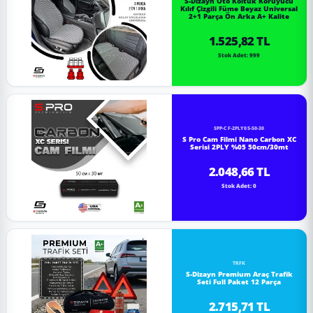
S-Dizayn Oto Koltuk Koruyucu
Kılıf Çizgili Füme Beyaz Universal
2+1 Parça Ön Arka A+ Kalite
1.525,82 TL
Stok Adet: 999
SPP-CF-2PLY05-50-30
S Pro Cam Filmi Nano Carbon XC
Serisi 2PLY %05 50cm/30mt
2.048,66 TL
Stok Adet: 0
TRFK
S-Dizayn Premium Araç Trafik
Seti Full Paket 12 Parça
2.715,71 TL