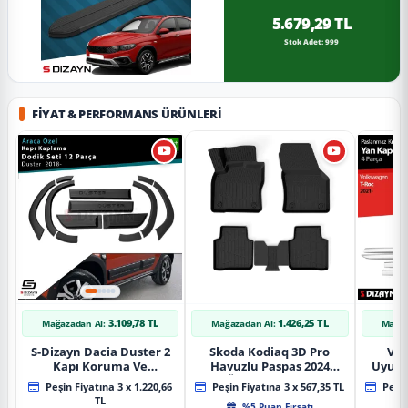
5.679,29 TL
Stok Adet: 999
FIYAT & PERFORMANS ÜRÜNLERI
3.109,78 TL
1.426,25 TL
Mağazadan Al:
Mağazadan Al:
Mağaz
S-Dizayn Dacia Duster 2
Skoda Kodiaq 3D Pro
Vol
Kapı Koruma Ve
Havuzlu Paspas 2024
Uyuml
Çamurluk Kaplaması
Üzeri A+ Kalite
Yan Ka
Peşin Fiyatına 3 x 1.220,66
Peşin Fiyatına 3 x 567,35 TL
Peşin
Dodik Seti 2018 Üzeri A+
20
TL
%5 Puan Fırsatı