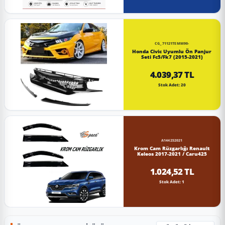
CG_71121TEMM90-
Honda Civic Uyumlu Ön Panjur
Seti Fc5/Fk7 (2015-2021)
4.039,37 TL
Stok Adet: 20
A144252021
Krom Cam Rüzgarlığı Renault
Keleos 2017-2021 / Caru425
1.024,52 TL
Stok Adet: 1