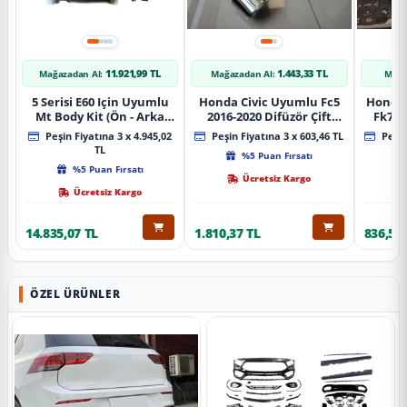
11.921,99 TL
1.443,33 TL
Mağazadan Al:
Mağazadan Al:
Mağa
5 Serisi E60 Için Uyumlu
Honda Civic Uyumlu Fc5
Honda 
Mt Body Kit (Ön - Arka
2016-2020 Difüzör Çift
Fk7 2
Tampon -Marspiyel )
Çıkış İçin Egzoz Seti
Pad
Peşin Fiyatına 3 x 4.945,02
Peşin Fiyatına 3 x 603,46 TL
Peşin
TL
%5 Puan Fırsatı
%5 Puan Fırsatı
Ücretsiz Kargo
Ücretsiz Kargo
14.835,07 TL
1.810,37 TL
836,51 
ÖZEL ÜRÜNLER