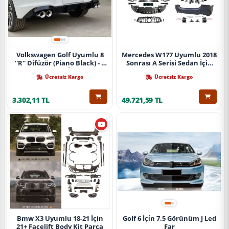
Volkswagen Golf Uyumlu 8
Mercedes W177 Uyumlu 2018
''R'' Difüzör (Piano Black) - 4
Sonrası A Serisi Sedan İçin
Egzoz (Life Style İmpression
A45 Body Kit (Arka
Ücretsiz Kargo
Ücretsiz Kargo
Paket İçin)
Tamponlu Set)
3.302,11 TL
49.721,59 TL
Bmw X3 Uyumlu 18-21 İçin
Golf 6 İçi̇n 7.5 Görünüm J Led
21+ Facelift Body Kit Parça
Far