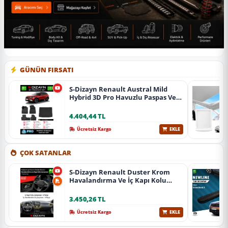
GÜNÜN FIRSATI
S-Dizayn Renault Austral Mild
Hybrid 3D Pro Havuzlu Paspas Ve
Bagaj Havuzu Seti (2'Li Set) 2023
Üzeri A+ Kalite
4.404,44 TL
Ücretsiz Kargo
EKLE
ÇOK SATANLAR
S-Dizayn Renault Duster Krom
Havalandırma Ve İç Kapı Kolu
Çerçevesi 7 Prç. 2024 Üzeri (Parlak
Krom) A+ Kalite
3.450,26 TL
Ücretsiz Kargo
EKLE