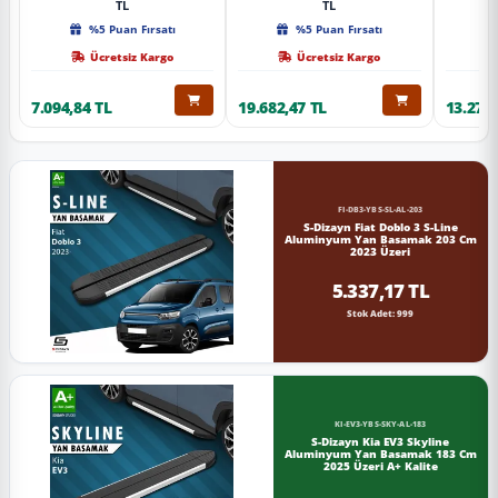
TL
TL
%5 Puan Fırsatı
%5 Puan Fırsatı
Ücretsiz Kargo
Ücretsiz Kargo
7.094,84 TL
19.682,47 TL
13.274,
FI-DB3-YBS-SL-AL-203
S-Dizayn Fiat Doblo 3 S-Line
Aluminyum Yan Basamak 203 Cm
2023 Üzeri
5.337,17 TL
Stok Adet: 999
KI-EV3-YBS-SKY-AL-183
S-Dizayn Kia EV3 Skyline
Aluminyum Yan Basamak 183 Cm
2025 Üzeri A+ Kalite