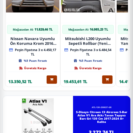
11.829,46 TL
16.985,23 TL
Mağazadan Al:
Mağazadan Al:
Mağaz
Nissan Navara Uyumlu
Mitsubishi L200 Uyumlu
Mitsub
Ön Koruma Krom 2016+
Sepetli Rollbar (Yeni
Yan B
Pst14 Parça
Nesil Sepetli Roll Bar
A
Peşin Fiyatına 3 x 4.450,17
Peşin Fiyatına 3 x 6.484,54
Peşin
Aqm-M10)
TL
TL
%5 Puan Fırsatı
%5 Puan Fırsatı
Ücretsiz Kargo
Ücretsiz Kargo
13.350,52 TL
19.453,61 TL
14.418,
ATL-130-250037-GR
S-Dizayn Citroen C3 Aircross S-Bar
Atlas V1 Ara Atkı Tavan Taşıyıcı
Barı Gri 130 Cm 2017-2024 A+
Kalite
3.272,74 TL