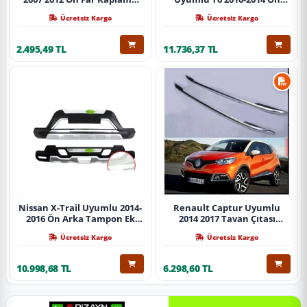
Abs Krom Parça
Koruma Demiri Paslanmaz
Ücretsiz Kargo
Ücretsiz Kargo
Çelik Krom
2.495,49 TL
11.736,37 TL
Nissan X-Trail Uyumlu 2014-
Renault Captur Uyumlu
2016 Ön Arka Tampon Ek
2014 2017 Tavan Çıtası
Koruma Difüzör İthal
Gümüş Parça
Ücretsiz Kargo
Ücretsiz Kargo
10.998,68 TL
6.298,60 TL