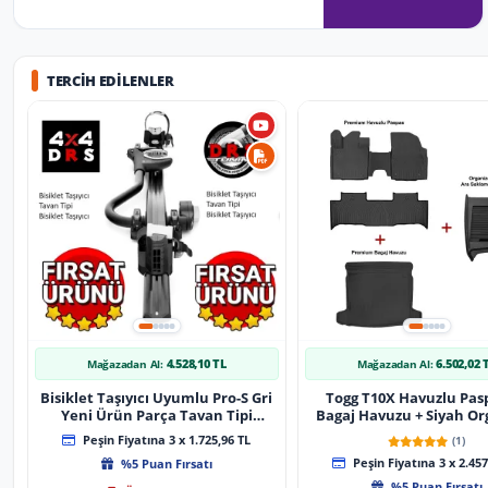
TERCIH EDILENLER
4.528,10 TL
6.502,02 
Mağazadan Al:
Mağazadan Al:
Bisiklet Taşıyıcı Uyumlu Pro-S Gri
Togg T10X Havuzlu Pas
Yeni Ürün Parça Tavan Tipi
Bagaj Havuzu + Siyah Or
Bisiklet Taşıyıcı
Peşin Fiyatına 3 x 1.725,96 TL
(1)
%5 Puan Fırsatı
Peşin Fiyatına 3 x 2.457
%5 Puan Fırsatı