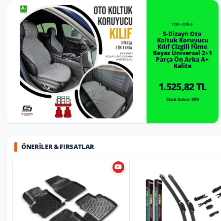
TOK-CFB-3
S-Dizayn Oto
Koltuk Koruyucu
Kılıf Çizgili Füme
Beyaz Universal 2+1
Parça Ön Arka A+
Kalite
1.525,82 TL
Stok Adet: 999
ÖNERILER & FIRSATLAR