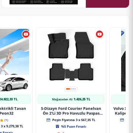
24.922,33 TL
1.426,25 TL
Mağazadan Al:
Mağ
ektrikli Tavan
S-Dizayn Ford Courier Panelvan
Volvo Xc9
 Peon32
Ön 2'Li 3D Pro Havuzlu Paspas
Kaliper K
2014-2024 A+ Kalite
(1)
Peşin Fiyatına 3 x 567,35 TL
Peşin
3 x 9.279,38 TL
%5 Puan Fırsatı
 Fırsatı