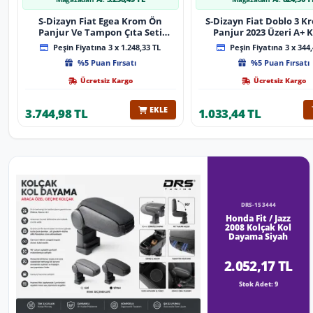
S-Dizayn Fiat Egea Krom Ön
S-Dizayn Fiat Doblo 3 
Panjur Ve Tampon Çıta Seti
Panjur 2023 Üzeri A+ K
Diamond Model 22 Prç. 2020
Peşin Fiyatına 3 x 1.248,33 TL
Peşin Fiyatına 3 x 344,
Üzeri (Parlak Krom)
%5 Puan Fırsatı
%5 Puan Fırsatı
Ücretsiz Kargo
Ücretsiz Kargo
EKLE
3.744,98 TL
1.033,44 TL
DRS-153444
Honda Fit / Jazz
2008 Kolçak Kol
Dayama Siyah
2.052,17 TL
Stok Adet: 9