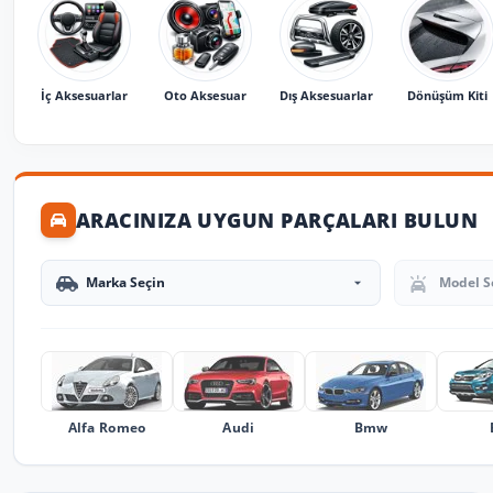
İç Aksesuarlar
Oto Aksesuar
Dış Aksesuarlar
Dönüşüm Kiti
ARACINIZA UYGUN PARÇALARI BULUN
Marka Seçin
Model Seçin
Alfa Romeo
Audi
Bmw