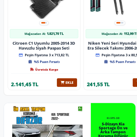
1.821,70 TL
112,99 T
Mağazadan Al:
Mağazadan Al:
Citroen C1 Uyumlu 2005-2014 3D
Niken Yeni Seri Hyundai
Havuzlu Siyah Paspas Seti
Era Silecek Takımı 2006-2012
Tip Silecek Aparat
Peşin Fiyatına 3 x 713,82 TL
Peşin Fiyatına 3 x 80,
%5 Puan Fırsatı
%5 Puan Fırsatı
Ücretsiz Kargo
EKLE
2.141,45 TL
241,55 TL
KI-SP5-SD
S-Dizayn Kia
Sportage Ön ve
Arka Tampon
Koruma Difüzör