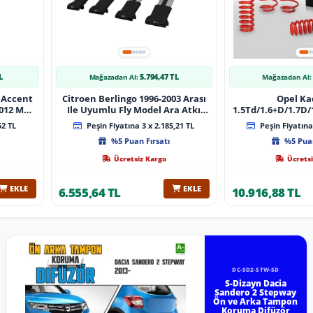
L
5.794,47 TL
Mağazadan Al:
Mağazadan Al:
 Accent
Citroen Berlingo 1996-2003 Arası
Opel Ka
 Muz
Ile Uyumlu Fly Model Ara Atkı
1.5Td/1.6+D/1.7D/1
lı
Tavan Barı Gri̇ 4 Adet Bar
08/1991 40Mm 
52 TL
Peşin Fiyatına 3 x 2.185,21 TL
Peşin Fiyatına 
%5 Puan Fırsatı
%5 Puan
Ücretsiz Kargo
Ücretsi
EKLE
EKLE
6.555,64 TL
10.916,88 TL
DC-SD2-STW-SD
S-Dizayn Dacia
Sandero 2 Stepway
Ön ve Arka Tampon
Koruma Difüzör