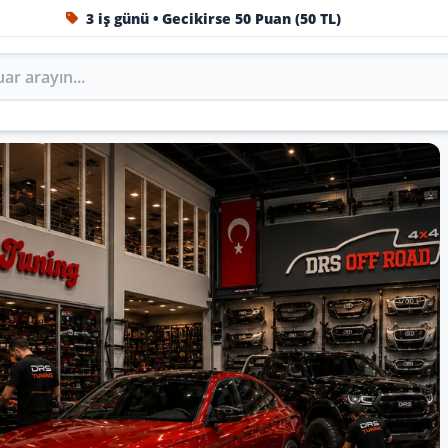
1984'ten beri Türkiye’nin en büyük oto aksesuar ve tuning
Oto Aksesuar, Tuning, Body K
i DRS Tuning’de marka, model ve yıla göre keşfedin.