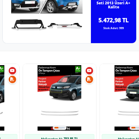
Seti 2013 Üzeri A+
Kalite
5.472,98 TL
Stok Adet: 999
L
713,55 TL
Mağazadan Al:
Mağazadan Al