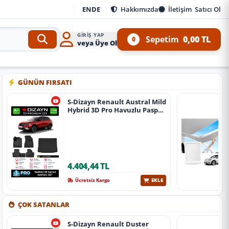
EN
DE
Hakkımızda
İletişim
Satıcı Ol
GIRIŞ YAP
Sepetim
0,00 TL
0
veya Üye Ol
it ve 4x4 Ürünleri
•
Aracınıza özel oto aksesuar, body kit, tuning, SUV, pickup ve off-r
GÜNÜN FIRSATI
S-Dizayn Renault Austral Mild
Hybrid 3D Pro Havuzlu Paspas
Ve Bagaj Havuzu Seti (2'Li Set)
2023 Üzeri A+ Kalite
4.404,44 TL
EKLE
Ücretsiz Kargo
ÇOK SATANLAR
S-Dizayn Renault Duster