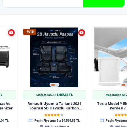
-%10
TL
3.067,34 TL
Mağazadan Al:
Mağazadan Al:
pas Ve
Renault Uyumlu Taliant 2021
Tesla Model Y El
ganizer
Sonrası 5D Havuzlu Karbon
Perdesi /
Dizayn Paspas Seti
(1)
,04 TL
Peşin Fiyatına 3 x 34.569,83 TL
Peşin Fiyatına 
%5 Puan Fırsatı
%5 Puan