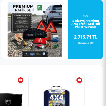
TRFK
S-Dizayn Premium
Araç Trafik Seti Full
Paket 12 Parça
2.715,71 TL
Stok Adet: 999