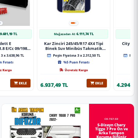
9.681,19 TL
6.111,74 TL
Mağazadan Al:
Mağa
dett E
Kar Zinciri 245/45/R17 4X4 Tipi
City 20
.8 E/Cc 09/1984-
Binek Suv Minibüs Takmatik
Xt Spor Yay
Kolay Montaj
3 x 3.638,96 TL
Peşin Fiyatına 3 x 2.312,50 TL
Peşin
 Fırsatı
%5 Puan Fırsatı
z Kargo
Ücretsiz Kargo
EKLE
EKLE
6.937,49 TL
4.294,78
CH-TG7-SD
S-Dizayn Chery
Tiggo 7 Pro Ön ve
Arka Tampon
Koruma Difüzör