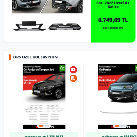
Seti 2022 Üzeri A+
Kalite
6.749,69 TL
Stok Adet: 999
DRS ÖZEL KOLEKSIYON
3.238,49 TL
824,50 T
Mağazadan Al:
Mağazadan Al: