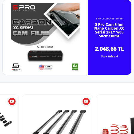
SPP-CF-2PLY05-50-30
S Pro Cam Filmi
Nano Carbon XC
Serisi 2PLY %05
50cm/30mt
2.048,66 TL
Stok Adet: 0