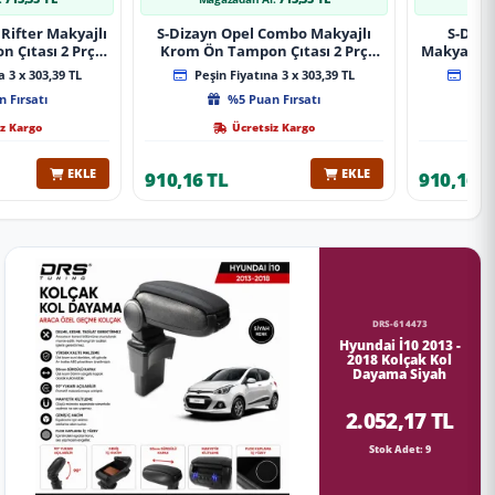
Rifter Makyajlı
S-Dizayn Opel Combo Makyajlı
S-Diza
 Çıtası 2 Prç
Krom Ön Tampon Çıtası 2 Prç
Makyajlı 
A+ Kalite
2023 Üzeri A+ Kalite
2 Prç 
 3 x 303,39 TL
Peşin Fiyatına 3 x 303,39 TL
Peşin
 Fırsatı
%5 Puan Fırsatı
z Kargo
Ücretsiz Kargo
EKLE
EKLE
910,16 TL
910,16 T
DRS-614473
Hyundai İ10 2013 -
2018 Kolçak Kol
Dayama Siyah
2.052,17 TL
Stok Adet: 9