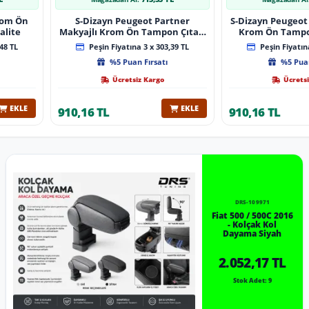
Krom Ön
S-Dizayn Peugeot Partner
S-Dizayn Peugeot 
alite
Makyajlı Krom Ön Tampon Çıtası
Krom Ön Tampon
2 Prç 2023 Üzeri A+ Kalite
2024 Üzeri 
48 TL
Peşin Fiyatına 3 x 303,39 TL
Peşin Fiyatına
%5 Puan Fırsatı
%5 Puan
Ücretsiz Kargo
Ücretsi
EKLE
EKLE
910,16 TL
910,16 TL
DRS-109971
Fiat 500 / 500C 2016
- Kolçak Kol
Dayama Siyah
2.052,17 TL
Stok Adet: 9