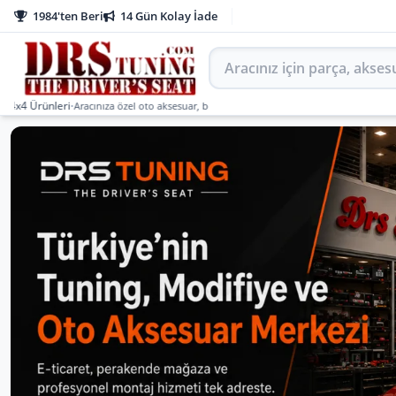
1984'ten Beri
14 Gün Kolay İade
Aracınız için parça arayın
ünleri
•
Aracınıza özel oto aksesuar, body kit, tuning, SUV, pickup ve off-road ürünlerin