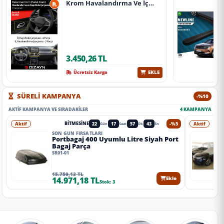
Krom Havalandırma Ve İç
Kapı Kolu Çerçevesi 7 Prç.
2024 Üzeri (Parlak Krom) A+
Kalite
3.450,26 TL
EKLE
Ücretsiz Kargo
SÜRELİ KAMPANYA
-%10
AKTIF KAMPANYA VE SIRADAKILER
4 KAMPANYA
Aktif
22
17
57
42
-%5
Aktif
BITMESINE
Gün
Saat
Dk
Sn
SON GÜN FIRSATLARI
Portbagaj 400 Uyumlu Litre Siyah Port
Bagaj Parça
SR01-01
15.759,13 TL
14.971,18 TL
Ekle
Stok: 3