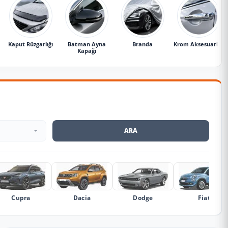
Kaput Rüzgarlığı
Batman Ayna
Branda
Krom Aksesuarlar
Kapağı
ARA
Cupra
Dacia
Dodge
Fiat