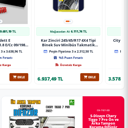
9.681,19 TL
6.111,74 TL
Mağazadan Al:
Mağa
dett E
Kar Zinciri 245/45/R17 4X4 Tipi
City 20
.8 E/Cc 09/1984-
Binek Suv Minibüs Takmatik
Xt Spor Yay
Kolay Montaj
3 x 3.638,96 TL
Peşin Fiyatına 3 x 2.312,50 TL
Peşin
 Fırsatı
%5 Puan Fırsatı
z Kargo
Ücretsiz Kargo
EKLE
EKLE
6.937,49 TL
3.578,98
CH-TG7-SD
S-Dizayn Chery
Tiggo 7 Pro Ön ve
Arka Tampon
Koruma Difüzör