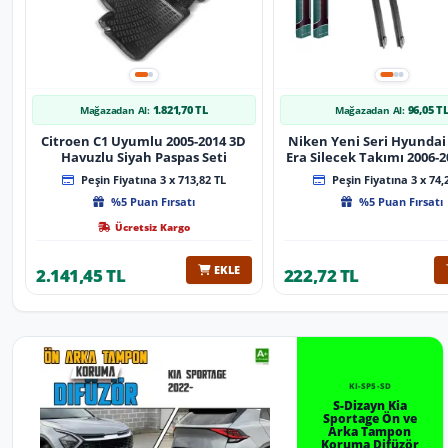
1.821,70 TL
96,05 T
Mağazadan Al:
Mağazadan Al:
Citroen C1 Uyumlu 2005-2014 3D
Niken Yeni Seri Hyundai
Havuzlu Siyah Paspas Seti
Era Silecek Takımı 2006-2012
Tip Silecek Aparat
Peşin Fiyatına 3 x 713,82 TL
Peşin Fiyatına 3 x 74,
%5 Puan Fırsatı
%5 Puan Fırsatı
Ücretsiz Kargo
EKLE
2.141,45 TL
222,72 TL
KI-SP5-SD
S-Dizayn Kia
Sportage Ön ve
Arka Tampon
Koruma Difüzör