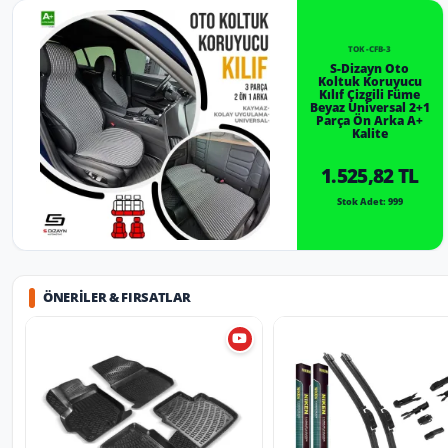
TOK-CFB-3
S-Dizayn Oto
Koltuk Koruyucu
Kılıf Çizgili Füme
Beyaz Universal 2+1
Parça Ön Arka A+
Kalite
1.525,82 TL
Stok Adet: 999
ÖNERILER & FIRSATLAR