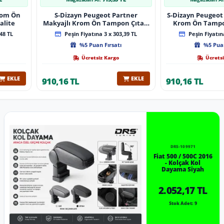
Krom Ön
S-Dizayn Peugeot Partner
S-Dizayn Peugeot 
alite
Makyajlı Krom Ön Tampon Çıtası
Krom Ön Tampon
2 Prç 2023 Üzeri A+ Kalite
2024 Üzeri 
48 TL
Peşin Fiyatına 3 x 303,39 TL
Peşin Fiyatına
%5 Puan Fırsatı
%5 Puan
Ücretsiz Kargo
Ücretsi
EKLE
EKLE
910,16 TL
910,16 TL
DRS-109971
Fiat 500 / 500C 2016
- Kolçak Kol
Dayama Siyah
2.052,17 TL
Stok Adet: 9