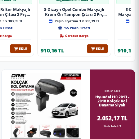
Rifter Makyajlı
S-Dizayn Opel Combo Makyajlı
S-Diza
 Çıtası 2 Prç
Krom Ön Tampon Çıtası 2 Prç
Makyajlı 
A+ Kalite
2023 Üzeri A+ Kalite
2 Prç 
 3 x 303,39 TL
Peşin Fiyatına 3 x 303,39 TL
Peşin
 Fırsatı
%5 Puan Fırsatı
z Kargo
Ücretsiz Kargo
EKLE
EKLE
910,16 TL
910,16 T
DRS-614473
Hyundai İ10 2013 -
2018 Kolçak Kol
Dayama Siyah
2.052,17 TL
Stok Adet: 9