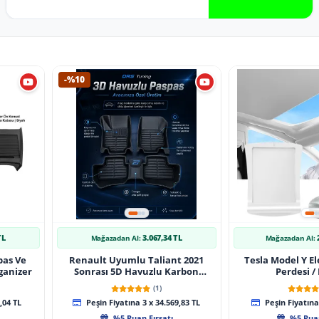
-%10
TL
3.067,34 TL
Mağazadan Al:
Mağazadan Al:
pas Ve
Renault Uyumlu Taliant 2021
Tesla Model Y El
ganizer
Sonrası 5D Havuzlu Karbon
Perdesi /
Dizayn Paspas Seti
(1)
,04 TL
Peşin Fiyatına 3 x 34.569,83 TL
Peşin Fiyatına 
%5 Puan Fırsatı
%5 Puan