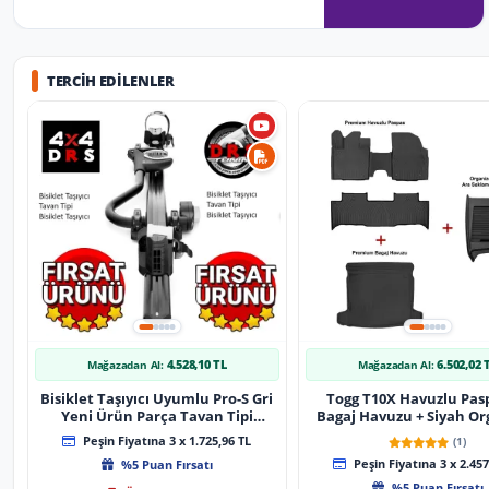
TERCIH EDILENLER
4.528,10 TL
6.502,02 
Mağazadan Al:
Mağazadan Al:
Bisiklet Taşıyıcı Uyumlu Pro-S Gri
Togg T10X Havuzlu Pas
Yeni Ürün Parça Tavan Tipi
Bagaj Havuzu + Siyah Or
Bisiklet Taşıyıcı
Peşin Fiyatına 3 x 1.725,96 TL
(1)
%5 Puan Fırsatı
Peşin Fiyatına 3 x 2.457
%5 Puan Fırsatı