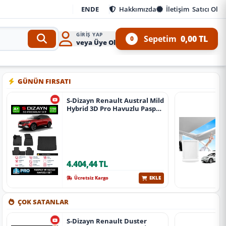
EN
DE
Hakkımızda
İletişim
Satıcı Ol
GIRIŞ YAP
Sepetim
0,00 TL
0
veya Üye Ol
 Kit ve 4x4 Ürünleri
•
Aracınıza özel oto aksesuar, body kit, tuning, SUV, pickup ve of
GÜNÜN FIRSATI
S-Dizayn Renault Austral Mild
Hybrid 3D Pro Havuzlu Paspas
Ve Bagaj Havuzu Seti (2'Li Set)
2023 Üzeri A+ Kalite
4.404,44 TL
EKLE
Ücretsiz Kargo
ÇOK SATANLAR
S-Dizayn Renault Duster