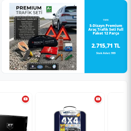
TRFK
S-Dizayn Premium
Araç Trafik Seti Full
Paket 12 Parça
2.715,71 TL
Stok Adet: 999