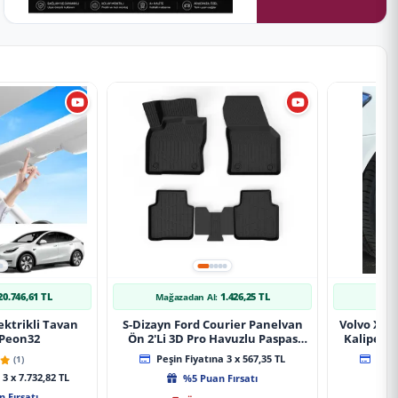
20.746,61 TL
1.426,25 TL
Mağazadan Al:
Mağ
ektrikli Tavan
S-Dizayn Ford Courier Panelvan
Volvo Xc9
 Peon32
Ön 2'Li 3D Pro Havuzlu Paspas
Kaliper K
2014-2024 A+ Kalite
(1)
Peşin Fiyatına 3 x 567,35 TL
Peşin
3 x 7.732,82 TL
%5 Puan Fırsatı
 Fırsatı