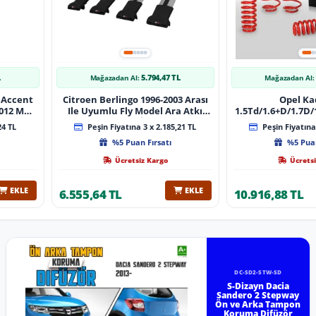
L
5.794,47 TL
Mağazadan Al:
Mağazadan Al:
 Accent
Citroen Berlingo 1996-2003 Arası
Opel Ka
 Muz
Ile Uyumlu Fly Model Ara Atkı
1.5Td/1.6+D/1.7D/1
lı
Tavan Barı Gri̇ 4 Adet Bar
08/1991 40Mm 
24 TL
Peşin Fiyatına 3 x 2.185,21 TL
Peşin Fiyatına 
%5 Puan Fırsatı
%5 Puan
Ücretsiz Kargo
Ücretsi
EKLE
EKLE
6.555,64 TL
10.916,88 TL
DC-SD2-STW-SD
S-Dizayn Dacia
Sandero 2 Stepway
Ön ve Arka Tampon
Koruma Difüzör