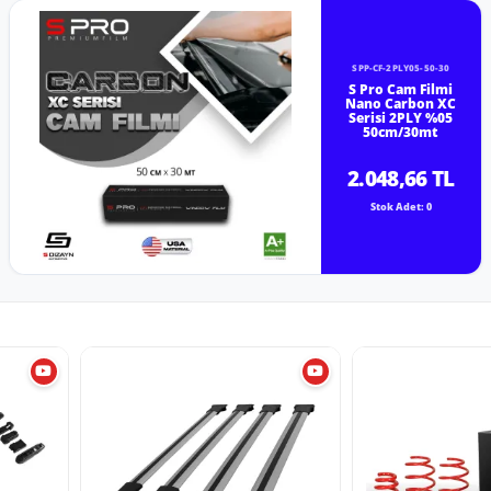
SPP-CF-2PLY05-50-30
S Pro Cam Filmi
Nano Carbon XC
Serisi 2PLY %05
50cm/30mt
2.048,66 TL
Stok Adet: 0