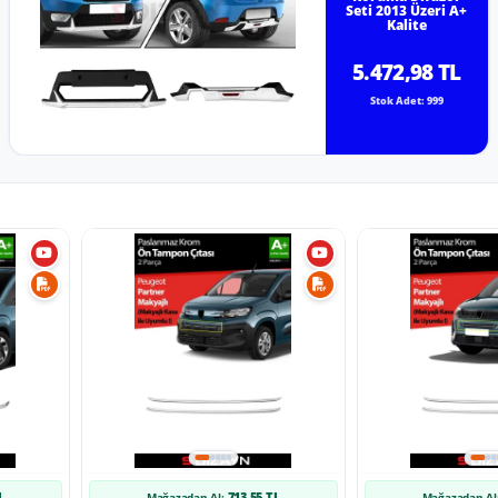
Seti 2013 Üzeri A+
Kalite
5.472,98 TL
Stok Adet: 999
L
713,55 TL
Mağazadan Al:
Mağazadan Al