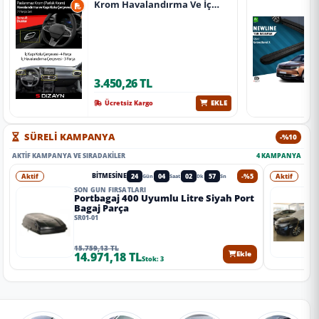
Krom Havalandırma Ve İç
Kapı Kolu Çerçevesi 7 Prç.
2024 Üzeri (Parlak Krom) A+
Kalite
3.450,26 TL
EKLE
Ücretsiz Kargo
SÜRELİ KAMPANYA
-%10
AKTIF KAMPANYA VE SIRADAKILER
4 KAMPANYA
Aktif
24
04
02
55
-%5
Aktif
BITMESINE
Gün
Saat
Dk
Sn
SON GÜN FIRSATLARI
Portbagaj 400 Uyumlu Litre Siyah Port
Bagaj Parça
SR01-01
15.759,13 TL
14.971,18 TL
Ekle
Stok: 3