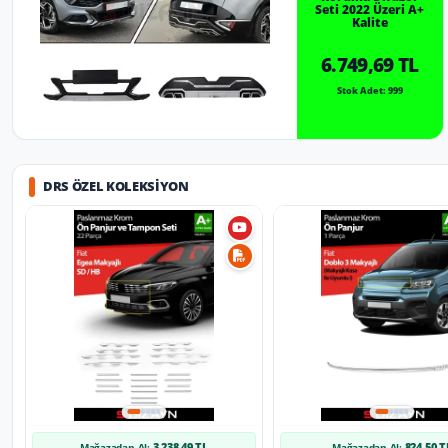
Seti 2022 Üzeri A+
Kalite
6.749,69 TL
Stok Adet: 999
DRS ÖZEL KOLEKSIYON
3.238,49 TL
824,50 T
Mağazadan Al:
Mağazadan Al: