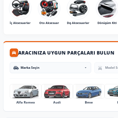
İç Aksesuarlar
Oto Aksesuar
Dış Aksesuarlar
Dönüşüm Kiti
ARACINIZA UYGUN PARÇALARI BULUN
Marka Seçin
Model Seçin
Alfa Romeo
Audi
Bmw