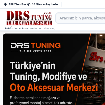
1984'ten Beri
14 Gün Kolay İade
Aracınız için parça arayın
Ürünleri
•
Aracınıza özel oto aksesuar, body kit, tuning, SUV, pickup ve off-road ürünler