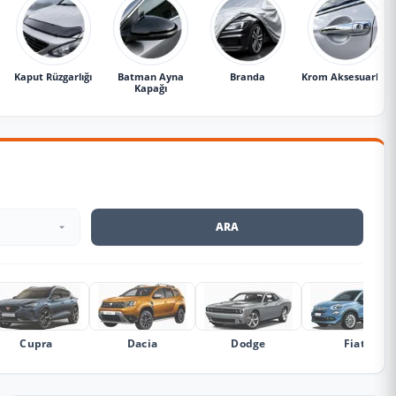
Kaput Rüzgarlığı
Batman Ayna
Branda
Krom Aksesuarlar
Kapağı
ARA
Cupra
Dacia
Dodge
Fiat