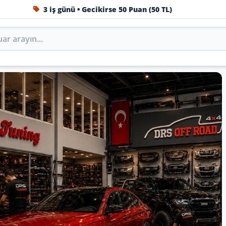
3 iş günü • Gecikirse 50 Puan (50 TL)
1984'ten beri Türkiye’nin en büyük oto aksesuar ve tuning
Oto Aksesuar, Tuning, Body
ini DRS Tuning’de marka, model ve yıla göre keşfedin.