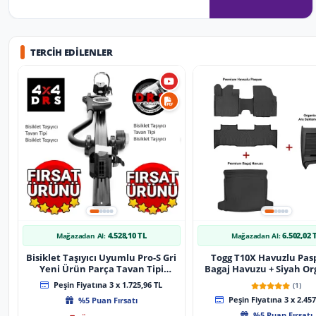
TERCIH EDILENLER
4.528,10 TL
6.502,02 
Mağazadan Al:
Mağazadan Al:
Bisiklet Taşıyıcı Uyumlu Pro-S Gri
Togg T10X Havuzlu Pas
Yeni Ürün Parça Tavan Tipi
Bagaj Havuzu + Siyah Or
Bisiklet Taşıyıcı
Peşin Fiyatına 3 x 1.725,96 TL
(1)
%5 Puan Fırsatı
Peşin Fiyatına 3 x 2.457
%5 Puan Fırsatı