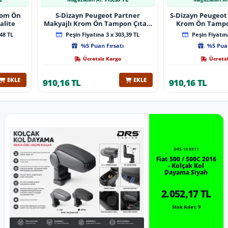
Krom Ön
S-Dizayn Peugeot Partner
S-Dizayn Peugeot 
alite
Makyajlı Krom Ön Tampon Çıtası
Krom Ön Tampon
2 Prç 2023 Üzeri A+ Kalite
2024 Üzeri 
48 TL
Peşin Fiyatına 3 x 303,39 TL
Peşin Fiyatına
%5 Puan Fırsatı
%5 Puan
Ücretsiz Kargo
Ücretsi
EKLE
EKLE
910,16 TL
910,16 TL
DRS-109971
Fiat 500 / 500C 2016
- Kolçak Kol
Dayama Siyah
2.052,17 TL
Stok Adet: 9