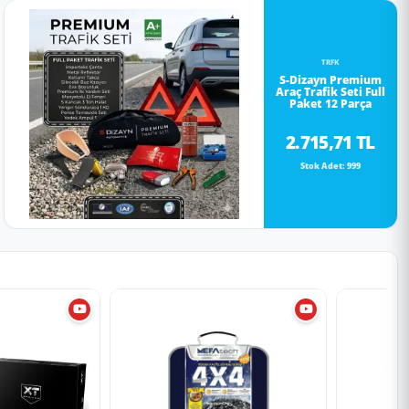
TRFK
S-Dizayn Premium
Araç Trafik Seti Full
Paket 12 Parça
2.715,71 TL
Stok Adet: 999