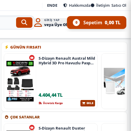
EN
DE
Hakkımızda
İletişim
Satıcı Ol
GIRIŞ YAP
Sepetim
0,00 TL
0
veya Üye Ol
 Kit ve 4x4 Ürünleri
•
Aracınıza özel oto aksesuar, body kit, tuning, SUV, pickup ve off
GÜNÜN FIRSATI
S-Dizayn Renault Austral Mild
Hybrid 3D Pro Havuzlu Paspas
Ve Bagaj Havuzu Seti (2'Li Set)
2023 Üzeri A+ Kalite
4.404,44 TL
EKLE
Ücretsiz Kargo
ÇOK SATANLAR
S-Dizayn Renault Duster