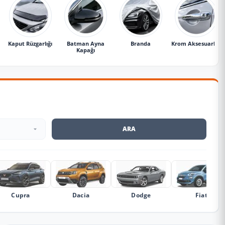
Kaput Rüzgarlığı
Batman Ayna
Branda
Krom Aksesuarlar
Kapağı
ARA
Cupra
Dacia
Dodge
Fiat