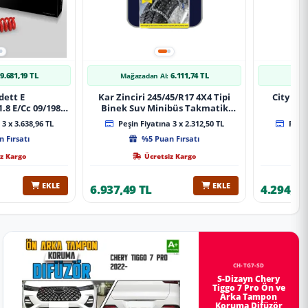
9.681,19 TL
6.111,74 TL
Mağazadan Al:
Mağa
dett E
Kar Zinciri 245/45/R17 4X4 Tipi
City 20
.8 E/Cc 09/1984-
Binek Suv Minibüs Takmatik
Xt Spor Yay
Kolay Montaj
3 x 3.638,96 TL
Peşin Fiyatına 3 x 2.312,50 TL
Peşin
 Fırsatı
%5 Puan Fırsatı
z Kargo
Ücretsiz Kargo
EKLE
EKLE
6.937,49 TL
4.294,78
CH-TG7-SD
S-Dizayn Chery
Tiggo 7 Pro Ön ve
Arka Tampon
Koruma Difüzör