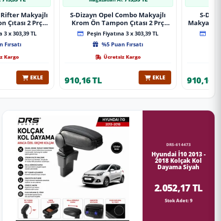
Rifter Makyajlı
S-Dizayn Opel Combo Makyajlı
S-Diza
 Çıtası 2 Prç
Krom Ön Tampon Çıtası 2 Prç
Makyajlı 
A+ Kalite
2023 Üzeri A+ Kalite
2 Prç 
 3 x 303,39 TL
Peşin Fiyatına 3 x 303,39 TL
Peşin
 Fırsatı
%5 Puan Fırsatı
z Kargo
Ücretsiz Kargo
EKLE
EKLE
910,16 TL
910,16 T
DRS-614473
Hyundai İ10 2013 -
2018 Kolçak Kol
Dayama Siyah
2.052,17 TL
Stok Adet: 9