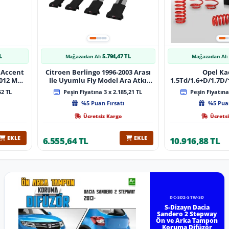
L
5.794,47 TL
Mağazadan Al:
Mağazadan Al:
 Accent
Citroen Berlingo 1996-2003 Arası
Opel Ka
 Muz
Ile Uyumlu Fly Model Ara Atkı
1.5Td/1.6+D/1.7D/1
lı
Tavan Barı Gri̇ 4 Adet Bar
08/1991 40Mm 
52 TL
Peşin Fiyatına 3 x 2.185,21 TL
Peşin Fiyatına 
%5 Puan Fırsatı
%5 Puan
Ücretsiz Kargo
Ücretsi
EKLE
EKLE
6.555,64 TL
10.916,88 TL
DC-SD2-STW-SD
S-Dizayn Dacia
Sandero 2 Stepway
Ön ve Arka Tampon
Koruma Difüzör