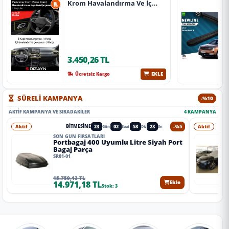
Krom Havalandırma Ve İç
Kapı Kolu Çerçevesi 7 Prç.
2024 Üzeri (Parlak Krom) A+
Kalite
3.450,26 TL
EKLE
Ücretsiz Kargo
SÜRELİ KAMPANYA
-%10
AKTIF KAMPANYA VE SIRADAKILER
4 KAMPANYA
Aktif
23
02
58
21
-%5
Aktif
BITMESINE
Gün
Saat
Dk
Sn
SON GÜN FIRSATLARI
Portbagaj 400 Uyumlu Litre Siyah Port
Bagaj Parça
SR01-01
15.759,13 TL
14.971,18 TL
Ekle
Stok: 3