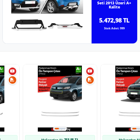
Seti 2013 Üzeri A+
Kalite
5.472,98 TL
Stok Adet: 999
L
713,55 TL
Mağazadan Al:
Mağazadan Al