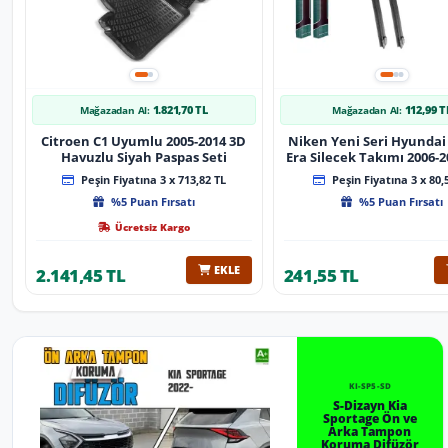
1.821,70 TL
112,99 T
Mağazadan Al:
Mağazadan Al:
Citroen C1 Uyumlu 2005-2014 3D
Niken Yeni Seri Hyundai
Havuzlu Siyah Paspas Seti
Era Silecek Takımı 2006-2012
Tip Silecek Aparat
Peşin Fiyatına 3 x 713,82 TL
Peşin Fiyatına 3 x 80,
%5 Puan Fırsatı
%5 Puan Fırsatı
Ücretsiz Kargo
EKLE
2.141,45 TL
241,55 TL
KI-SP5-SD
S-Dizayn Kia
Sportage Ön ve
Arka Tampon
Koruma Difüzör