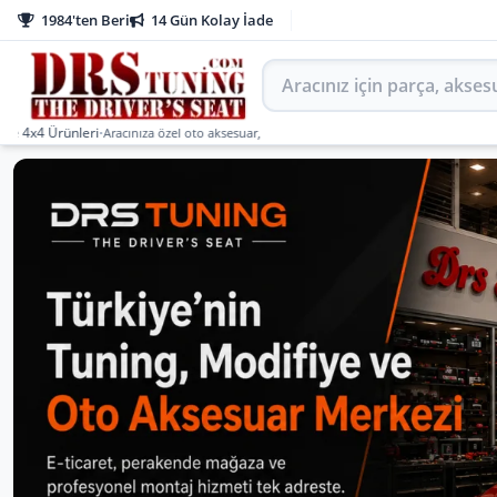
1984'ten Beri
14 Gün Kolay İade
Aracınız için parça arayın
Ürünleri
•
Aracınıza özel oto aksesuar, body kit, tuning, SUV, pickup ve off-road ürünler