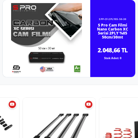
SPP-CF-2PLY05-50-30
S Pro Cam Filmi
Nano Carbon XC
Serisi 2PLY %05
50cm/30mt
2.048,66 TL
Stok Adet: 0