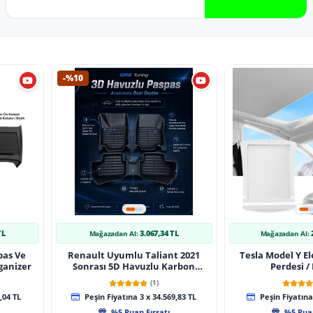
-%10
TL
3.067,34 TL
Mağazadan Al:
Mağazadan Al:
pas Ve
Renault Uyumlu Taliant 2021
Tesla Model Y El
ganizer
Sonrası 5D Havuzlu Karbon
Perdesi /
Dizayn Paspas Seti
(1)
,04 TL
Peşin Fiyatına 3 x 34.569,83 TL
Peşin Fiyatına 
%5 Puan Fırsatı
%5 Puan