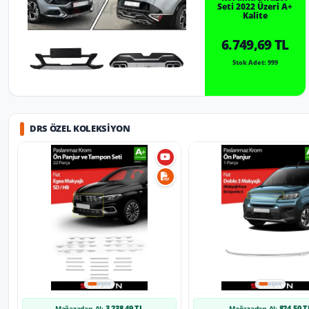
Seti 2022 Üzeri A+
Kalite
6.749,69 TL
Stok Adet: 999
DRS ÖZEL KOLEKSIYON
3.238,49 TL
824,50 T
Mağazadan Al:
Mağazadan Al: