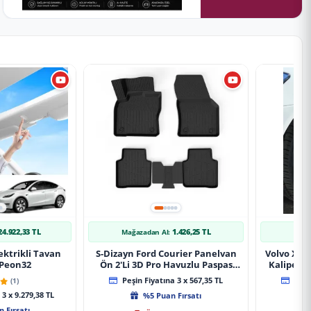
24.922,33 TL
1.426,25 TL
Mağazadan Al:
Mağ
ektrikli Tavan
S-Dizayn Ford Courier Panelvan
Volvo Xc9
 Peon32
Ön 2'Li 3D Pro Havuzlu Paspas
Kaliper K
2014-2024 A+ Kalite
(1)
Peşin Fiyatına 3 x 567,35 TL
Peşin
3 x 9.279,38 TL
%5 Puan Fırsatı
 Fırsatı