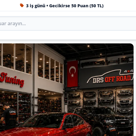
3 iş günü • Gecikirse 50 Puan (50 TL)
1984'ten beri Türkiye’nin en büyük oto aksesuar ve tuning
Oto Aksesuar, Tuning, Body
ini DRS Tuning’de marka, model ve yıla göre keşfedin.