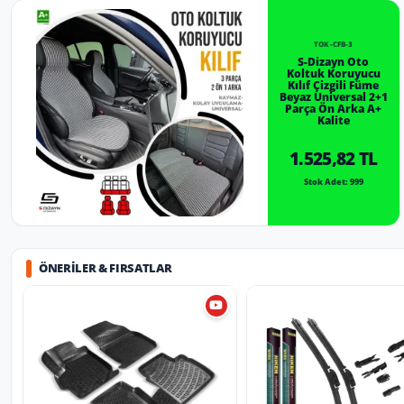
TOK-CFB-3
S-Dizayn Oto
Koltuk Koruyucu
Kılıf Çizgili Füme
Beyaz Universal 2+1
Parça Ön Arka A+
Kalite
1.525,82 TL
Stok Adet: 999
ÖNERILER & FIRSATLAR