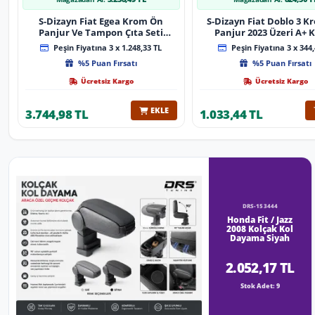
S-Dizayn Fiat Egea Krom Ön
S-Dizayn Fiat Doblo 3 
Panjur Ve Tampon Çıta Seti
Panjur 2023 Üzeri A+ K
Diamond Model 22 Prç. 2020
Peşin Fiyatına 3 x 1.248,33 TL
Peşin Fiyatına 3 x 344,
Üzeri (Parlak Krom)
%5 Puan Fırsatı
%5 Puan Fırsatı
Ücretsiz Kargo
Ücretsiz Kargo
EKLE
3.744,98 TL
1.033,44 TL
DRS-153444
Honda Fit / Jazz
2008 Kolçak Kol
Dayama Siyah
2.052,17 TL
Stok Adet: 9