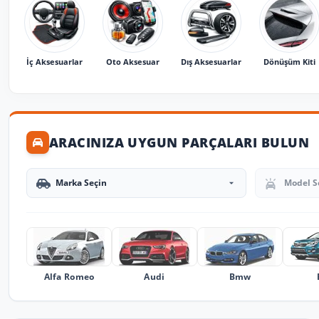
İç Aksesuarlar
Oto Aksesuar
Dış Aksesuarlar
Dönüşüm Kiti
ARACINIZA UYGUN PARÇALARI BULUN
Marka Seçin
Model Seçin
Alfa Romeo
Audi
Bmw