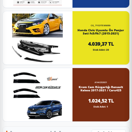
CG_71121TEMM90-
Honda Civic Uyumlu Ön Panjur
Seti Fc5/Fk7 (2015-2021)
4.039,37 TL
Stok Adet: 20
A144252021
Krom Cam Rüzgarlığı Renault
Keleos 2017-2021 / Caru425
1.024,52 TL
Stok Adet: 1