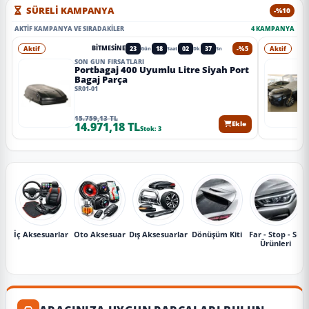
SÜRELİ KAMPANYA
-%10
AKTIF KAMPANYA VE SIRADAKILER
4 KAMPANYA
Aktif
23
18
02
35
-%5
Aktif
BITMESINE
Gün
Saat
Dk
Sn
SON GÜN FIRSATLARI
Portbagaj 400 Uyumlu Litre Siyah Port
Bagaj Parça
SR01-01
15.759,13 TL
14.971,18 TL
Ekle
Stok: 3
İç Aksesuarlar
Oto Aksesuar
Dış Aksesuarlar
Dönüşüm Kiti
Far - Stop - Sis
Ürünleri