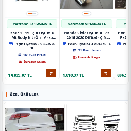
11.921,99 TL
1.443,33 TL
Mağazadan Al:
Mağazadan Al:
Mağa
5 Serisi E60 Için Uyumlu
Honda Civic Uyumlu Fc5
Honda 
Mt Body Kit (Ön - Arka
2016-2020 Difüzör Çift
Fk7 2
Tampon -Marspiyel )
Çıkış İçin Egzoz Seti
Pad
Peşin Fiyatına 3 x 4.945,02
Peşin Fiyatına 3 x 603,46 TL
Peşin
TL
%5 Puan Fırsatı
%5 Puan Fırsatı
Ücretsiz Kargo
Ücretsiz Kargo
14.835,07 TL
1.810,37 TL
836,51 
ÖZEL ÜRÜNLER