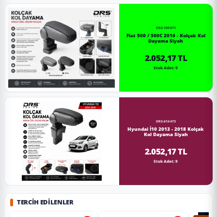
DRS-109971
Fiat 500 / 500C 2016 - Kolçak Kol
Dayama Siyah
2.052,17 TL
Stok Adet: 9
DRS-614473
Hyundai İ10 2013 - 2018 Kolçak
Kol Dayama Siyah
2.052,17 TL
Stok Adet: 9
TERCIH EDILENLER