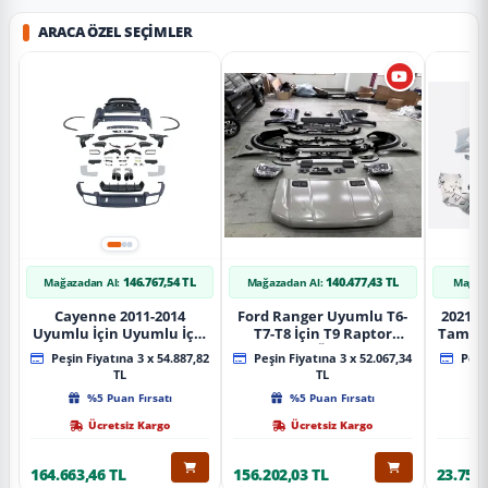
ARACA ÖZEL SEÇIMLER
146.767,54 TL
140.477,43 TL
Mağazadan Al:
Mağazadan Al:
Mağaz
Cayenne 2011-2014
Ford Ranger Uyumlu T6-
2021+ 
Uyumlu İçin Uyumlu İçin
T7-T8 İçin T9 Raptor
Tampo
2019+ Bagaj Facelift
Dönüşüm (Ön Arka Full)
Peşin Fiyatına 3 x 54.887,82
Peşin Fiyatına 3 x 52.067,34
Peşin
Parça
Parça
TL
TL
%5 Puan Fırsatı
%5 Puan Fırsatı
Ücretsiz Kargo
Ücretsiz Kargo
164.663,46 TL
156.202,03 TL
23.757,