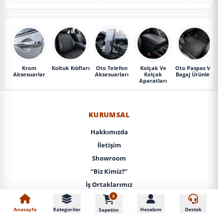
Krom
Koltuk Kılıfları
Oto Telefon
Kolçak Ve
Oto Paspas Ve
Aksesuarlar
Aksesuarları
Kolçak
Bagaj Ürünleri
Aparatları
KURUMSAL
Hakkımızda
İletişim
Showroom
“Biz Kimiz?”
İş Ortaklarımız
0
KVKK / Gizlilik
Anasayfa
Kategoriler
Hesabım
Destek
Sepetim
Mesafeli Satış Sözleşmesi