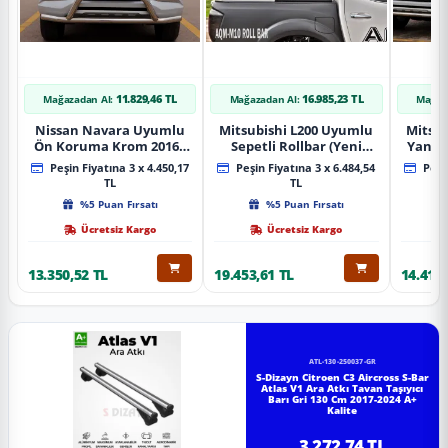
11.829,46 TL
16.985,23 TL
Mağazadan Al:
Mağazadan Al:
Mağaz
Nissan Navara Uyumlu
Mitsubishi L200 Uyumlu
Mitsub
Ön Koruma Krom 2016+
Sepetli Rollbar (Yeni
Yan B
Pst14 Parça
Nesil Sepetli Roll Bar
A
Peşin Fiyatına 3 x 4.450,17
Peşin Fiyatına 3 x 6.484,54
Peşin
Aqm-M10)
TL
TL
%5 Puan Fırsatı
%5 Puan Fırsatı
Ücretsiz Kargo
Ücretsiz Kargo
13.350,52 TL
19.453,61 TL
14.418,
ATL-130-250037-GR
S-Dizayn Citroen C3 Aircross S-Bar
Atlas V1 Ara Atkı Tavan Taşıyıcı
Barı Gri 130 Cm 2017-2024 A+
Kalite
3.272,74 TL