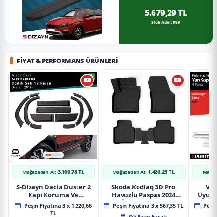
5.679,29 TL
Stok Adet: 999
FIYAT & PERFORMANS ÜRÜNLERI
3.109,78 TL
1.426,25 TL
Mağazadan Al:
Mağazadan Al:
Mağaz
S-Dizayn Dacia Duster 2
Skoda Kodiaq 3D Pro
Vol
Kapı Koruma Ve
Havuzlu Paspas 2024
Uyuml
Çamurluk Kaplaması
Üzeri A+ Kalite
Yan Ka
Peşin Fiyatına 3 x 1.220,66
Peşin Fiyatına 3 x 567,35 TL
Peşin
Dodik Seti 2018 Üzeri A+
20
TL
%5 Puan Fırsatı