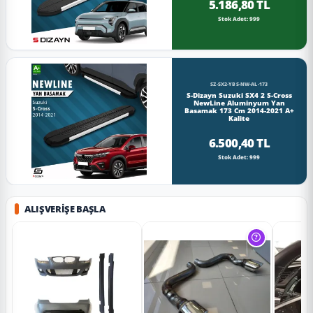
5.186,80 TL
Stok Adet: 999
SZ-SX2-YBS-NW-AL-173
S-Dizayn Suzuki SX4 2 S-Cross
NewLine Aluminyum Yan
Basamak 173 Cm 2014-2021 A+
Kalite
6.500,40 TL
Stok Adet: 999
ALIŞVERIŞE BAŞLA