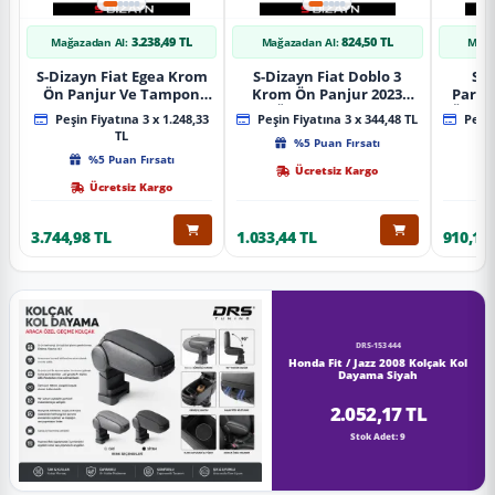
3.238,49 TL
824,50 TL
Mağazadan Al:
Mağazadan Al:
Mağa
S-Dizayn Fiat Egea Krom
S-Dizayn Fiat Doblo 3
S-D
Ön Panjur Ve Tampon
Krom Ön Panjur 2023
Partn
Çıta Seti Diamond Model
Üzeri A+ Kalite
Ön Ta
Peşin Fiyatına 3 x 1.248,33
Peşin Fiyatına 3 x 344,48 TL
Peşin
22 Prç. 2020 Üzeri (Parlak
2023
TL
%5 Puan Fırsatı
Krom)
%5 Puan Fırsatı
Ücretsiz Kargo
Ücretsiz Kargo
3.744,98 TL
1.033,44 TL
910,16 
DRS-153444
Honda Fit / Jazz 2008 Kolçak Kol
Dayama Siyah
2.052,17 TL
Stok Adet: 9