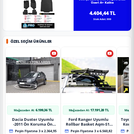
Üzeri A+ Kalite
4.404,44 TL
Stok Adet: 999
ÖZEL SEÇIM ÜRÜNLER
6.199,36 TL
17.191,20 TL
Mağazadan Al:
Mağazadan Al:
Mağaz
Dacia Duster Uyumlu
Ford Ranger Uyumlu
Toyot
-2011 Ön Koruma Ön
Rollbar Basket Aqm-S10
Koru
Tekli Koruma
2015+ Uyumlu
Chrom
Peşin Fiyatına 3 x 2.364,95
Peşin Fiyatına 3 x 6.560,82
Peşin