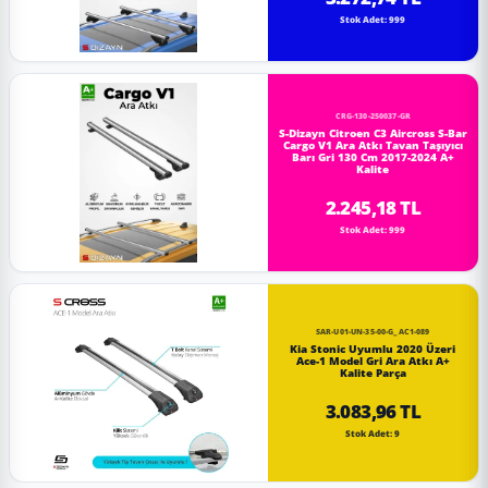
Stok Adet: 999
CRG-130-250037-GR
S-Dizayn Citroen C3 Aircross S-Bar
Cargo V1 Ara Atkı Tavan Taşıyıcı
Barı Gri 130 Cm 2017-2024 A+
Kalite
2.245,18 TL
Stok Adet: 999
SAR-U01-UN-35-00-G_AC1-089
Kia Stonic Uyumlu 2020 Üzeri
Ace-1 Model Gri Ara Atkı A+
Kalite Parça
3.083,96 TL
Stok Adet: 9