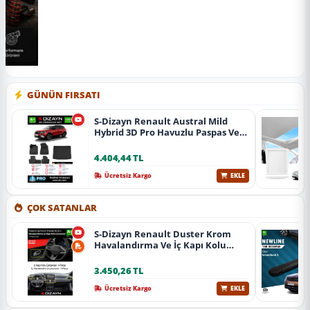
GÜNÜN FIRSATI
S-Dizayn Renault Austral Mild
Hybrid 3D Pro Havuzlu Paspas Ve
Bagaj Havuzu Seti (2'Li Set) 2023
Üzeri A+ Kalite
4.404,44 TL
Ücretsiz Kargo
EKLE
ÇOK SATANLAR
S-Dizayn Renault Duster Krom
Havalandırma Ve İç Kapı Kolu
Çerçevesi 7 Prç. 2024 Üzeri (Parlak
Krom) A+ Kalite
3.450,26 TL
Ücretsiz Kargo
EKLE