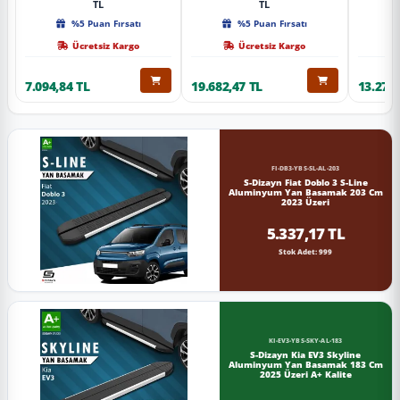
TL
TL
%5 Puan Fırsatı
%5 Puan Fırsatı
Ücretsiz Kargo
Ücretsiz Kargo
7.094,84 TL
19.682,47 TL
13.274,
FI-DB3-YBS-SL-AL-203
S-Dizayn Fiat Doblo 3 S-Line
Aluminyum Yan Basamak 203 Cm
2023 Üzeri
5.337,17 TL
Stok Adet: 999
KI-EV3-YBS-SKY-AL-183
S-Dizayn Kia EV3 Skyline
Aluminyum Yan Basamak 183 Cm
2025 Üzeri A+ Kalite