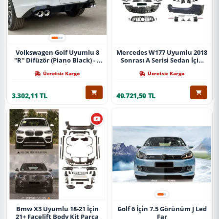
Volkswagen Golf Uyumlu 8
Mercedes W177 Uyumlu 2018
''R'' Difüzör (Piano Black) - 4
Sonrası A Serisi Sedan İçin
Egzoz (Life Style İmpression
A45 Body Kit (Arka
Ücretsiz Kargo
Ücretsiz Kargo
Paket İçin)
Tamponlu Set)
3.302,11 TL
49.721,59 TL
Bmw X3 Uyumlu 18-21 İçin
Golf 6 İçi̇n 7.5 Görünüm J Led
21+ Facelift Body Kit Parça
Far