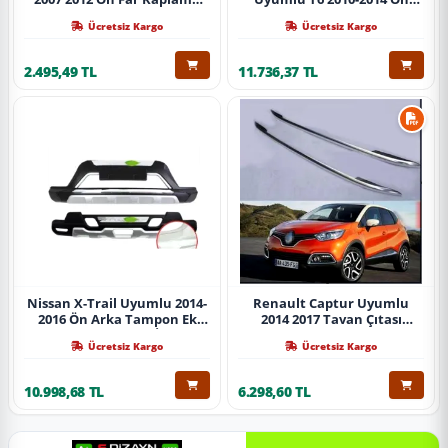
Abs Krom Parça
Koruma Demiri Paslanmaz
Ücretsiz Kargo
Ücretsiz Kargo
Çelik Krom
2.495,49 TL
11.736,37 TL
Nissan X-Trail Uyumlu 2014-
Renault Captur Uyumlu
2016 Ön Arka Tampon Ek
2014 2017 Tavan Çıtası
Koruma Difüzör İthal
Gümüş Parça
Ücretsiz Kargo
Ücretsiz Kargo
10.998,68 TL
6.298,60 TL