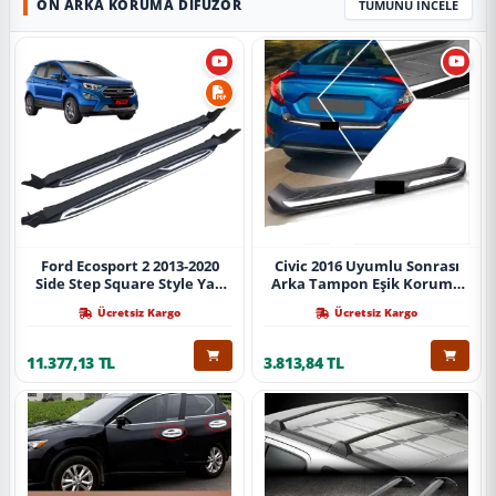
ÖN ARKA KORUMA DIFÜZÖR
TÜMÜNÜ İNCELE
Ford Ecosport 2 2013-2020
Civic 2016 Uyumlu Sonrası
Side Step Square Style Yan
Arka Tampon Eşik Koruma
Basamak (İthal)
Abs (Yazısız) Parça
Ücretsiz Kargo
Ücretsiz Kargo
11.377,13 TL
3.813,84 TL