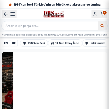
1984'ten beri Türkiye’nin en büyük oto aksesuar ve tuning
0
Mobil Arama
 özel oto aksesuar, body kit, tuning, SUV, pickup ve off-road ürünlerini DRS Tuning’de marka, mo
EN
DE
1984'ten Beri
14 Gün Kolay İade
Hakkımızda