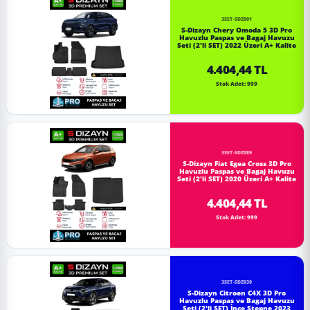
3SET-SDZ001
S-Dizayn Chery Omoda 5 3D Pro
Havuzlu Paspas ve Bagaj Havuzu
Seti (2'li SET) 2022 Üzeri A+ Kalite
4.404,44 TL
Stok Adet: 999
3SET-SDZ089
S-Dizayn Fiat Egea Cross 3D Pro
Havuzlu Paspas ve Bagaj Havuzu
Seti (2'li SET) 2020 Üzeri A+ Kalite
4.404,44 TL
Stok Adet: 999
3SET-SDZ039
S-Dizayn Citroen C4X 3D Pro
Havuzlu Paspas ve Bagaj Havuzu
Seti (2'li SET) İnce Stepne 2023