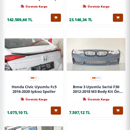
Ücretsiz Kargo
Ücretsiz Kargo
142.589,46 TL
23.146,34 TL
Honda Civic Uyumlu Fc5
Bmw 3 Uyumlu Serisi F30
2016-2020 Işıksız Spoiler
2012-2018 M3 Body Kit Ön
Tampon
Ücretsiz Kargo
Ücretsiz Kargo
1.075,10 TL
7.597,12 TL