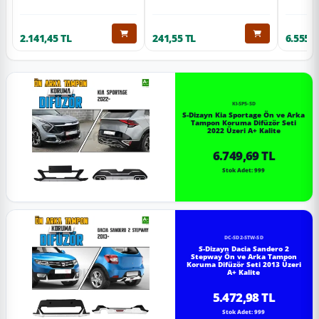
2.141,45 TL
241,55 TL
6.555,6
KI-SP5-SD
S-Dizayn Kia Sportage Ön ve Arka
Tampon Koruma Difüzör Seti
2022 Üzeri A+ Kalite
6.749,69 TL
Stok Adet: 999
DC-SD2-STW-SD
S-Dizayn Dacia Sandero 2
Stepway Ön ve Arka Tampon
Koruma Difüzör Seti 2013 Üzeri
A+ Kalite
5.472,98 TL
Stok Adet: 999