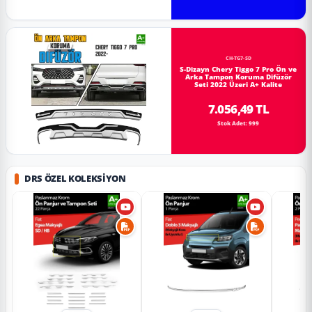
CH-TG7-SD
S-Dizayn Chery Tiggo 7 Pro Ön ve
Arka Tampon Koruma Difüzör
Seti 2022 Üzeri A+ Kalite
7.056,49 TL
Stok Adet: 999
DRS ÖZEL KOLEKSIYON