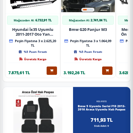
6.732,91 TL
2.741,04 TL
Mağazadan Al:
Mağazadan Al:
Mağaz
Hyundai İx35 Uyumlu
Bmw G20 Panjur M3
Merce
2011-2017 Oto Yan
Ön Pa
Basamak Koruma Side
Piano
Peşin Fiyatına 3 x 2.625,20
Peşin Fiyatına 3 x 1.064,09
Peşin
Step Bmw Style
TL
TL
%5 Puan Fırsatı
%5 Puan Fırsatı
Ücretsiz Kargo
Ücretsiz Kargo
7.875,61 TL
3.192,26 TL
3.628,8
RZL01572
Bmw 5 Uyumlu Serisi F10 2013-
2016 Araca Uyumlu Halı Paspas
711,93 TL
Stok Adet: 9