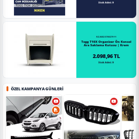
Stok Adet: 9
RZ.8682578027911
Togg T10X Organizer Ön Konsol
Ara Saklama Kutusu | Krem
2.098,96 TL
Stok Adet: 9
ÖZEL KAMPANYA GÜNLERI