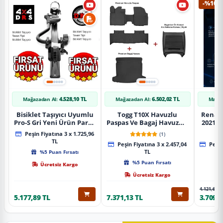
-%10
4.528,10 TL
6.502,02 TL
Mağazadan Al:
Mağazadan Al:
Mağaz
Bisiklet Taşıyıcı Uyumlu
Togg T10X Havuzlu
Renaul
Pro-S Gri Yeni Ürün Parça
Paspas Ve Bagaj Havuzu +
2021 S
Tavan Tipi Bisiklet
Siyah Organizer
Karbo
Peşin Fiyatına 3 x 1.725,96
(1)
Taşıyıcı
TL
Peşin Fiyatına 3 x 2.457,04
Peşin
%5 Puan Fırsatı
TL
%5 Puan Fırsatı
Ücretsiz Kargo
Ücretsiz Kargo
4.121,65 T
5.177,89 TL
7.371,13 TL
3.709,4