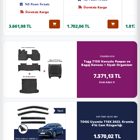
Kalite
%5 Puan Fırsatı
Ücretsiz Kargo
Ücretsiz Kargo
3.661,98 TL
1.702,06 TL
1.817,0
T10XPBOSYH
Togg T10X Havuzlu Paspas ve
Bagaj Havuzu + Siyah Organizer
7.371,13 TL
Stok Adet: 9
047 TG01 02 01 001
TOGG Uyumlu T10X 2023- Kromlu
4'lü Cam Rüzgarlığı
1.570,02 TL