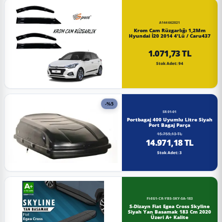
A144662021
Krom Cam Rüzgarlığı 1,2Mm
Hyundai İ20 2014 4'Lü / Caru437
1.071,73 TL
Stok Adet: 94
-%5
SR01-01
Portbagaj 400 Uyumlu Litre Siyah
Port Bagaj Parça
15.759,13 TL
14.971,18 TL
Stok Adet: 3
FI-EG1-CR-YBS-SKY-SA-183
S-Dizayn Fiat Egea Cross Skyline
Siyah Yan Basamak 183 Cm 2020
Üzeri A+ Kalite