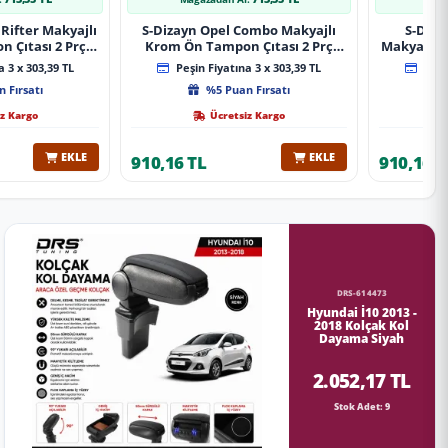
Rifter Makyajlı
S-Dizayn Opel Combo Makyajlı
S-Diza
 Çıtası 2 Prç
Krom Ön Tampon Çıtası 2 Prç
Makyajlı 
A+ Kalite
2023 Üzeri A+ Kalite
2 Prç 
 3 x 303,39 TL
Peşin Fiyatına 3 x 303,39 TL
Peşin
 Fırsatı
%5 Puan Fırsatı
z Kargo
Ücretsiz Kargo
EKLE
EKLE
910,16 TL
910,16 T
DRS-614473
Hyundai İ10 2013 -
2018 Kolçak Kol
Dayama Siyah
2.052,17 TL
Stok Adet: 9