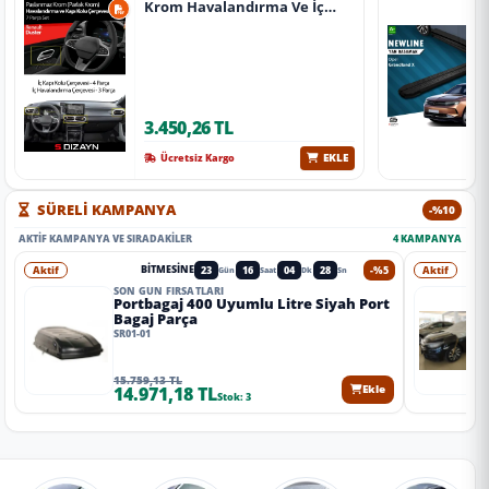
Krom Havalandırma Ve İç
Kapı Kolu Çerçevesi 7 Prç.
2024 Üzeri (Parlak Krom) A+
Kalite
3.450,26 TL
EKLE
Ücretsiz Kargo
SÜRELİ KAMPANYA
-%10
AKTIF KAMPANYA VE SIRADAKILER
4 KAMPANYA
Aktif
23
16
04
26
-%5
Aktif
BITMESINE
Gün
Saat
Dk
Sn
SON GÜN FIRSATLARI
Portbagaj 400 Uyumlu Litre Siyah Port
Bagaj Parça
SR01-01
15.759,13 TL
14.971,18 TL
Ekle
Stok: 3