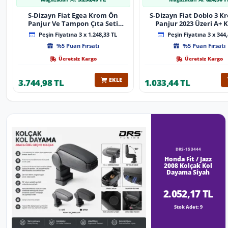
S-Dizayn Fiat Egea Krom Ön
S-Dizayn Fiat Doblo 3 
Panjur Ve Tampon Çıta Seti
Panjur 2023 Üzeri A+ K
Diamond Model 22 Prç. 2020
Peşin Fiyatına 3 x 1.248,33 TL
Peşin Fiyatına 3 x 344,
Üzeri (Parlak Krom)
%5 Puan Fırsatı
%5 Puan Fırsatı
Ücretsiz Kargo
Ücretsiz Kargo
EKLE
3.744,98 TL
1.033,44 TL
DRS-153444
Honda Fit / Jazz
2008 Kolçak Kol
Dayama Siyah
2.052,17 TL
Stok Adet: 9