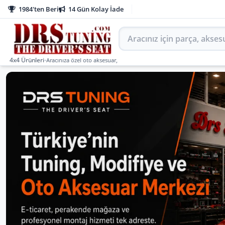
1984'ten Beri
14 Gün Kolay İade
Aracınız için parça arayın
Ürünleri
•
Aracınıza özel oto aksesuar, body kit, tuning, SUV, pickup ve off-road ürünler