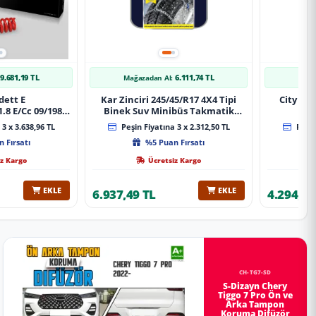
9.681,19 TL
6.111,74 TL
Mağazadan Al:
Mağa
dett E
Kar Zinciri 245/45/R17 4X4 Tipi
City 20
.8 E/Cc 09/1984-
Binek Suv Minibüs Takmatik
Xt Spor Yay
Kolay Montaj
3 x 3.638,96 TL
Peşin Fiyatına 3 x 2.312,50 TL
Peşin
 Fırsatı
%5 Puan Fırsatı
z Kargo
Ücretsiz Kargo
EKLE
EKLE
6.937,49 TL
4.294,78
CH-TG7-SD
S-Dizayn Chery
Tiggo 7 Pro Ön ve
Arka Tampon
Koruma Difüzör