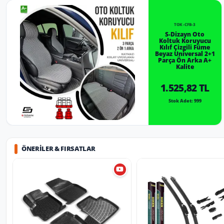
TOK-CFB-3
S-Dizayn Oto
Koltuk Koruyucu
Kılıf Çizgili Füme
Beyaz Universal 2+1
Parça Ön Arka A+
Kalite
1.525,82 TL
Stok Adet: 999
ÖNERILER & FIRSATLAR