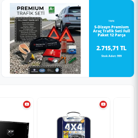
TRFK
S-Dizayn Premium
Araç Trafik Seti Full
Paket 12 Parça
2.715,71 TL
Stok Adet: 999