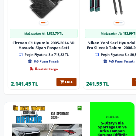
1.821,70 TL
112,99 T
Mağazadan Al:
Mağazadan Al:
Citroen C1 Uyumlu 2005-2014 3D
Niken Yeni Seri Hyundai
Havuzlu Siyah Paspas Seti
Era Silecek Takımı 2006-2012
Tip Silecek Aparat
Peşin Fiyatına 3 x 713,82 TL
Peşin Fiyatına 3 x 80,
%5 Puan Fırsatı
%5 Puan Fırsatı
Ücretsiz Kargo
EKLE
2.141,45 TL
241,55 TL
KI-SP5-SD
S-Dizayn Kia
Sportage Ön ve
Arka Tampon
Koruma Difüzör