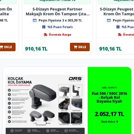
Krom Ön
S-Dizayn Peugeot Partner
S-Dizayn Peugeot 
alite
Makyajlı Krom Ön Tampon Çıtası
Krom Ön Tampon
2 Prç 2023 Üzeri A+ Kalite
2024 Üzeri 
48 TL
Peşin Fiyatına 3 x 303,39 TL
Peşin Fiyatına
%5 Puan Fırsatı
%5 Puan
Ücretsiz Kargo
Ücretsi
EKLE
EKLE
910,16 TL
910,16 TL
DRS-109971
Fiat 500 / 500C 2016
- Kolçak Kol
Dayama Siyah
2.052,17 TL
Stok Adet: 9