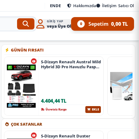
EN
DE
Hakkımızda
İletişim
Satıcı Ol
GIRIŞ YAP
Sepetim
0,00 TL
0
veya Üye Ol
 Kit ve 4x4 Ürünleri
•
Aracınıza özel oto aksesuar, body kit, tuning, SUV, pickup ve off
GÜNÜN FIRSATI
S-Dizayn Renault Austral Mild
Hybrid 3D Pro Havuzlu Paspas
Ve Bagaj Havuzu Seti (2'Li Set)
2023 Üzeri A+ Kalite
4.404,44 TL
EKLE
Ücretsiz Kargo
ÇOK SATANLAR
S-Dizayn Renault Duster