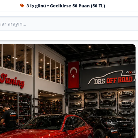
3 iş günü • Gecikirse 50 Puan (50 TL)
1984'ten beri Türkiye’nin en büyük oto aksesuar ve tuning
Oto Aksesuar, Tuning, Body
ini DRS Tuning’de marka, model ve yıla göre keşfedin.