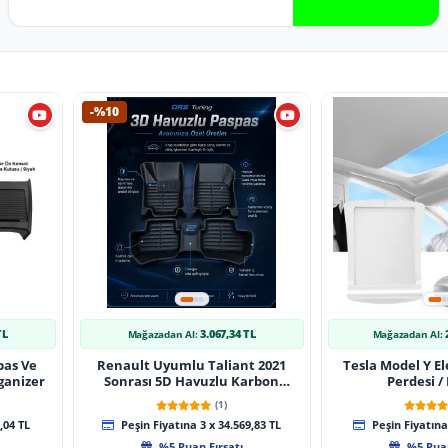
-%10
TL
3.067,34 TL
Mağazadan Al:
Mağazadan Al:
pas Ve
Renault Uyumlu Taliant 2021
Tesla Model Y El
ganizer
Sonrası 5D Havuzlu Karbon
Perdesi /
Dizayn Paspas Seti
(1)
,04 TL
Peşin Fiyatına 3 x 34.569,83 TL
Peşin Fiyatına 
%5 Puan Fırsatı
%5 Puan