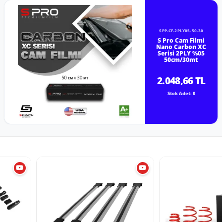
SPP-CF-2PLY05-50-30
S Pro Cam Filmi
Nano Carbon XC
Serisi 2PLY %05
50cm/30mt
2.048,66 TL
Stok Adet: 0