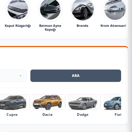
Kaput Rüzgarlığı
Batman Ayna
Branda
Krom Aksesuarlar
Kapağı
ARA
Cupra
Dacia
Dodge
Fiat