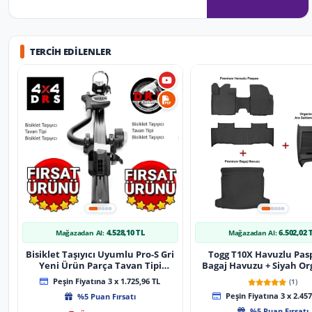
TERCIH EDILENLER
4.528,10 TL
6.502,02 
Mağazadan Al:
Mağazadan Al:
Bisiklet Taşıyıcı Uyumlu Pro-S Gri
Togg T10X Havuzlu Pas
Yeni Ürün Parça Tavan Tipi
Bagaj Havuzu + Siyah Or
Bisiklet Taşıyıcı
Peşin Fiyatına 3 x 1.725,96 TL
(1)
%5 Puan Fırsatı
Peşin Fiyatına 3 x 2.457
%5 Puan Fırsatı