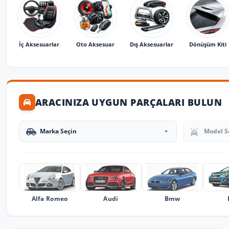
İç Aksesuarlar
Oto Aksesuar
Dış Aksesuarlar
Dönüşüm Kiti
ARACINIZA UYGUN PARÇALARI BULUN
Marka Seçin
Model Seçin
Alfa Romeo
Audi
Bmw