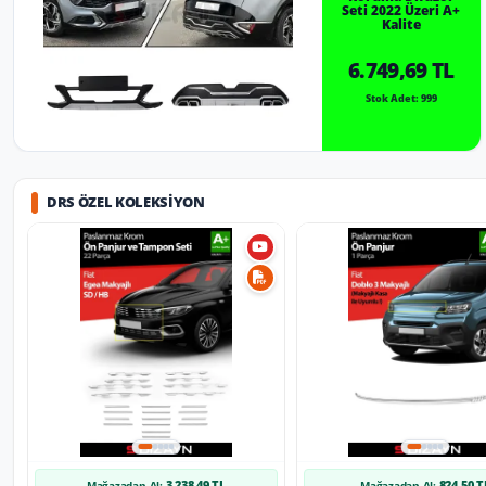
Seti 2022 Üzeri A+
Kalite
6.749,69 TL
Stok Adet: 999
DRS ÖZEL KOLEKSIYON
3.238,49 TL
824,50 T
Mağazadan Al:
Mağazadan Al: