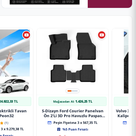
24.922,33 TL
1.426,25 TL
Mağazadan Al:
Mağ
ektrikli Tavan
S-Dizayn Ford Courier Panelvan
Volvo Xc9
 Peon32
Ön 2'Li 3D Pro Havuzlu Paspas
Kaliper K
2014-2024 A+ Kalite
(1)
Peşin Fiyatına 3 x 567,35 TL
Peşin
3 x 9.279,38 TL
%5 Puan Fırsatı
 Fırsatı