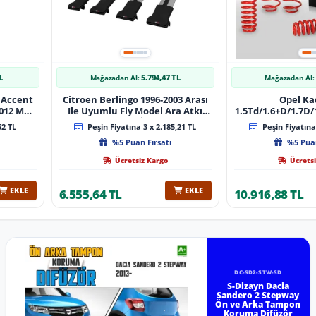
L
5.794,47 TL
Mağazadan Al:
Mağazadan Al:
 Accent
Citroen Berlingo 1996-2003 Arası
Opel Ka
 Muz
Ile Uyumlu Fly Model Ara Atkı
1.5Td/1.6+D/1.7D/1
lı
Tavan Barı Gri̇ 4 Adet Bar
08/1991 40Mm 
52 TL
Peşin Fiyatına 3 x 2.185,21 TL
Peşin Fiyatına 
%5 Puan Fırsatı
%5 Puan
Ücretsiz Kargo
Ücretsi
EKLE
EKLE
6.555,64 TL
10.916,88 TL
DC-SD2-STW-SD
S-Dizayn Dacia
Sandero 2 Stepway
Ön ve Arka Tampon
Koruma Difüzör