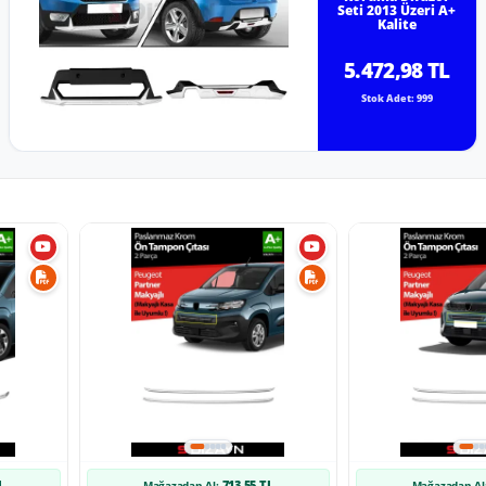
Seti 2013 Üzeri A+
Kalite
5.472,98 TL
Stok Adet: 999
L
713,55 TL
Mağazadan Al:
Mağazadan Al