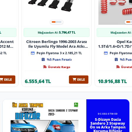
L
5.794,47 TL
Mağazadan Al:
Mağazadan Al:
 Accent
Citroen Berlingo 1996-2003 Arası
Opel Ka
 Muz
Ile Uyumlu Fly Model Ara Atkı
1.5Td/1.6+D/1.7D/1
lı
Tavan Barı Gri̇ 4 Adet Bar
08/1991 40Mm 
52 TL
Peşin Fiyatına 3 x 2.185,21 TL
Peşin Fiyatına 
%5 Puan Fırsatı
%5 Puan
Ücretsiz Kargo
Ücretsi
EKLE
EKLE
6.555,64 TL
10.916,88 TL
DC-SD2-STW-SD
S-Dizayn Dacia
Sandero 2 Stepway
Ön ve Arka Tampon
Koruma Difüzör