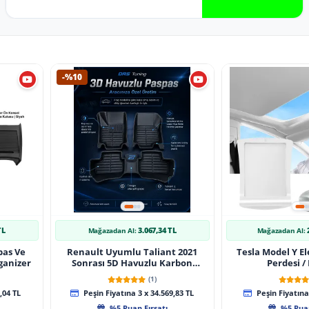
-%10
TL
3.067,34 TL
Mağazadan Al:
Mağazadan Al:
pas Ve
Renault Uyumlu Taliant 2021
Tesla Model Y El
ganizer
Sonrası 5D Havuzlu Karbon
Perdesi /
Dizayn Paspas Seti
(1)
,04 TL
Peşin Fiyatına 3 x 34.569,83 TL
Peşin Fiyatına 
%5 Puan Fırsatı
%5 Puan