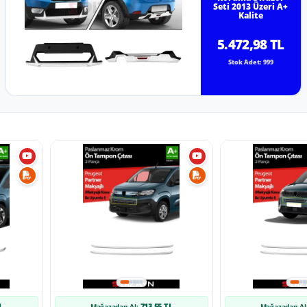
Seti 2013 Üzeri A+
Kalite
5.472,98 TL
Stok Adet: 999
L
713,55 TL
Mağazadan Al:
Mağazadan Al