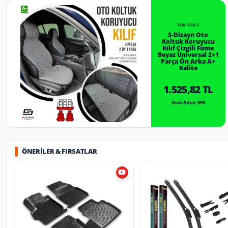
TOK-CFB-3
S-Dizayn Oto
Koltuk Koruyucu
Kılıf Çizgili Füme
Beyaz Universal 2+1
Parça Ön Arka A+
Kalite
1.525,82 TL
Stok Adet: 999
ÖNERILER & FIRSATLAR