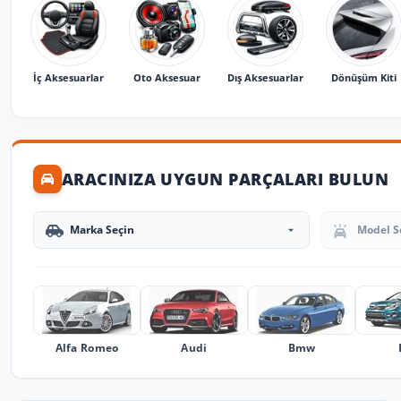
İç Aksesuarlar
Oto Aksesuar
Dış Aksesuarlar
Dönüşüm Kiti
ARACINIZA UYGUN PARÇALARI BULUN
Marka Seçin
Model Seçin
Alfa Romeo
Audi
Bmw