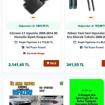
1.821,70 TL
112,99 T
Mağazadan Al:
Mağazadan Al:
Citroen C1 Uyumlu 2005-2014 3D
Niken Yeni Seri Hyundai
Havuzlu Siyah Paspas Seti
Era Silecek Takımı 2006-2012
Tip Silecek Aparat
Peşin Fiyatına 3 x 713,82 TL
Peşin Fiyatına 3 x 80,
%5 Puan Fırsatı
%5 Puan Fırsatı
Ücretsiz Kargo
EKLE
2.141,45 TL
241,55 TL
KI-SP5-SD
S-Dizayn Kia
Sportage Ön ve
Arka Tampon
Koruma Difüzör