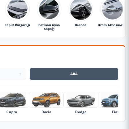
Kaput Rüzgarlığı
Batman Ayna
Branda
Krom Aksesuarlar
Kapağı
ARA
Cupra
Dacia
Dodge
Fiat