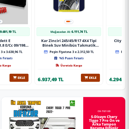
9.681,19 TL
6.111,74 TL
Mağazadan Al:
Mağa
dett E
Kar Zinciri 245/45/R17 4X4 Tipi
City 20
.8 E/Cc 09/1984-
Binek Suv Minibüs Takmatik
Xt Spor Yay
Kolay Montaj
3 x 3.638,96 TL
Peşin Fiyatına 3 x 2.312,50 TL
Peşin
 Fırsatı
%5 Puan Fırsatı
z Kargo
Ücretsiz Kargo
EKLE
EKLE
6.937,49 TL
4.294,78
CH-TG7-SD
S-Dizayn Chery
Tiggo 7 Pro Ön ve
Arka Tampon
Koruma Difüzör