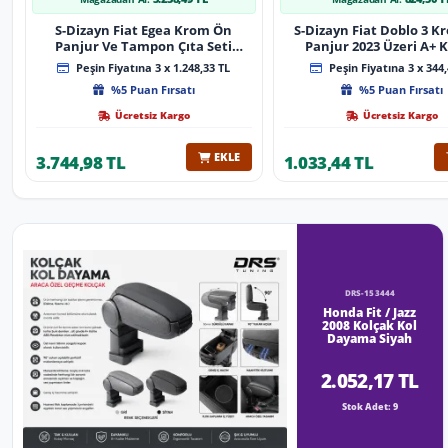
S-Dizayn Fiat Egea Krom Ön
S-Dizayn Fiat Doblo 3 
Panjur Ve Tampon Çıta Seti
Panjur 2023 Üzeri A+ K
Diamond Model 22 Prç. 2020
Peşin Fiyatına 3 x 1.248,33 TL
Peşin Fiyatına 3 x 344,
Üzeri (Parlak Krom)
%5 Puan Fırsatı
%5 Puan Fırsatı
Ücretsiz Kargo
Ücretsiz Kargo
EKLE
3.744,98 TL
1.033,44 TL
DRS-153444
Honda Fit / Jazz
2008 Kolçak Kol
Dayama Siyah
2.052,17 TL
Stok Adet: 9