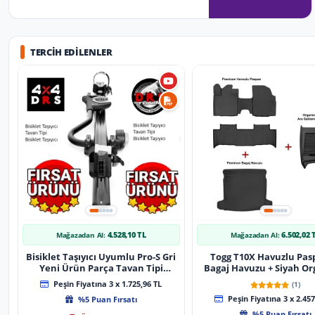
TERCIH EDILENLER
4.528,10 TL
6.502,02 
Mağazadan Al:
Mağazadan Al:
Bisiklet Taşıyıcı Uyumlu Pro-S Gri
Togg T10X Havuzlu Pas
Yeni Ürün Parça Tavan Tipi
Bagaj Havuzu + Siyah Or
Bisiklet Taşıyıcı
Peşin Fiyatına 3 x 1.725,96 TL
(1)
%5 Puan Fırsatı
Peşin Fiyatına 3 x 2.457
%5 Puan Fırsatı