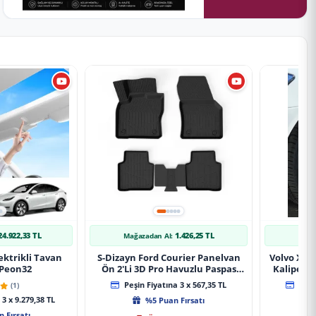
24.922,33 TL
1.426,25 TL
Mağazadan Al:
Mağ
ektrikli Tavan
S-Dizayn Ford Courier Panelvan
Volvo Xc9
 Peon32
Ön 2'Li 3D Pro Havuzlu Paspas
Kaliper K
2014-2024 A+ Kalite
(1)
Peşin Fiyatına 3 x 567,35 TL
Peşin
3 x 9.279,38 TL
%5 Puan Fırsatı
 Fırsatı