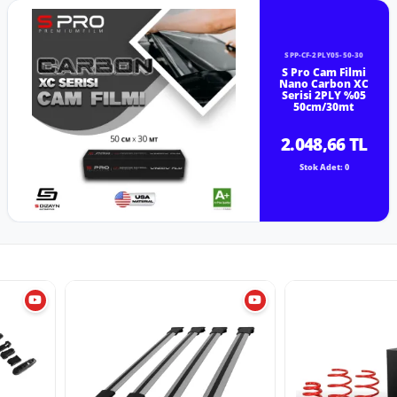
SPP-CF-2PLY05-50-30
S Pro Cam Filmi
Nano Carbon XC
Serisi 2PLY %05
50cm/30mt
2.048,66 TL
Stok Adet: 0