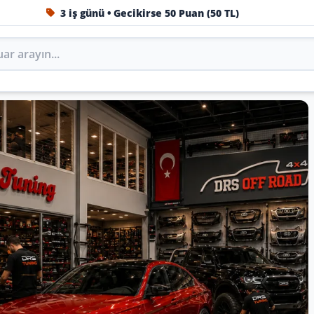
1984'ten beri Türkiye’nin en büyük oto aksesuar ve tuning
Oto Aksesuar, Tuning, Body Kit v
S Tuning’de marka, model ve yıla göre keşfedin.