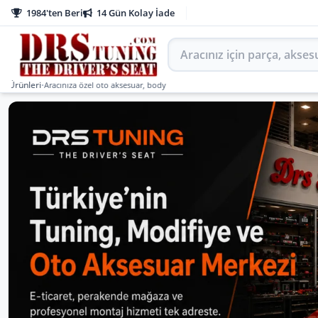
1984'ten Beri
14 Gün Kolay İade
Aracınız için parça arayın
ri
•
Aracınıza özel oto aksesuar, body kit, tuning, SUV, pickup ve off-road ürünlerini DR