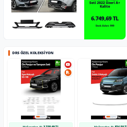
Seti 2022 Üzeri A+
Kalite
6.749,69 TL
Stok Adet: 999
DRS ÖZEL KOLEKSIYON
3.238,49 TL
824,50 T
Mağazadan Al:
Mağazadan Al: