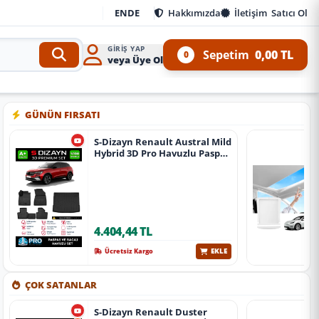
EN
DE
Hakkımızda
İletişim
Satıcı Ol
GIRIŞ YAP
Sepetim
0,00 TL
0
veya Üye Ol
e 4x4 Ürünleri
•
Aracınıza özel oto aksesuar, body kit, tuning, SUV, pickup ve off-road 
GÜNÜN FIRSATI
S-Dizayn Renault Austral Mild
Hybrid 3D Pro Havuzlu Paspas
Ve Bagaj Havuzu Seti (2'Li Set)
2023 Üzeri A+ Kalite
4.404,44 TL
EKLE
Ücretsiz Kargo
ÇOK SATANLAR
S-Dizayn Renault Duster