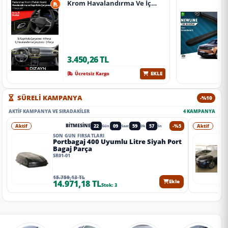
Krom Havalandırma Ve İç
Kapı Kolu Çerçevesi 7 Prç.
2024 Üzeri (Parlak Krom) A+
Kalite
3.450,26 TL
EKLE
Ücretsiz Kargo
SÜRELİ KAMPANYA
-%10
AKTIF KAMPANYA VE SIRADAKILER
4 KAMPANYA
Aktif
22
09
59
55
-%5
Aktif
BITMESINE
Gün
Saat
Dk
Sn
SON GÜN FIRSATLARI
Portbagaj 400 Uyumlu Litre Siyah Port
Bagaj Parça
SR01-01
15.759,13 TL
14.971,18 TL
Ekle
Stok: 3