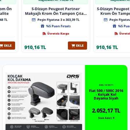
Krom Ön
S-Dizayn Peugeot Partner
S-Dizayn Peugeot 
alite
Makyajlı Krom Ön Tampon Çıtası
Krom Ön Tampon
2 Prç 2023 Üzeri A+ Kalite
2024 Üzeri 
48 TL
Peşin Fiyatına 3 x 303,39 TL
Peşin Fiyatına
%5 Puan Fırsatı
%5 Puan
Ücretsiz Kargo
Ücretsi
EKLE
EKLE
910,16 TL
910,16 TL
DRS-109971
Fiat 500 / 500C 2016
- Kolçak Kol
Dayama Siyah
2.052,17 TL
Stok Adet: 9