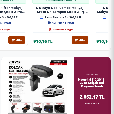
Rifter Makyajlı
S-Dizayn Opel Combo Makyajlı
S-Diza
 Çıtası 2 Prç
Krom Ön Tampon Çıtası 2 Prç
Makyajlı 
A+ Kalite
2023 Üzeri A+ Kalite
2 Prç 
 3 x 303,39 TL
Peşin Fiyatına 3 x 303,39 TL
Peşin
 Fırsatı
%5 Puan Fırsatı
z Kargo
Ücretsiz Kargo
EKLE
EKLE
910,16 TL
910,16 T
DRS-614473
Hyundai İ10 2013 -
2018 Kolçak Kol
Dayama Siyah
2.052,17 TL
Stok Adet: 9