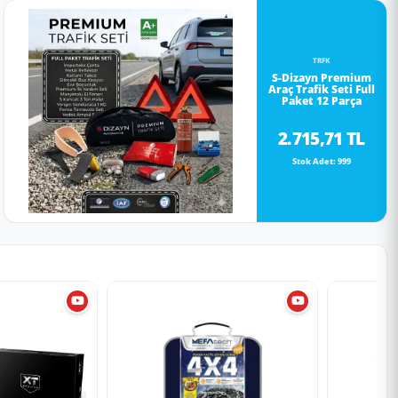
TRFK
S-Dizayn Premium
Araç Trafik Seti Full
Paket 12 Parça
2.715,71 TL
Stok Adet: 999