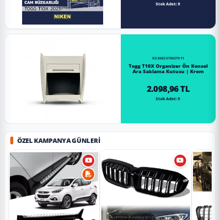
Stok Adet: 9
RZ.8682578027911
Togg T10X Organizer Ön Konsol
Ara Saklama Kutusu | Krem
2.098,96 TL
Stok Adet: 9
ÖZEL KAMPANYA GÜNLERI