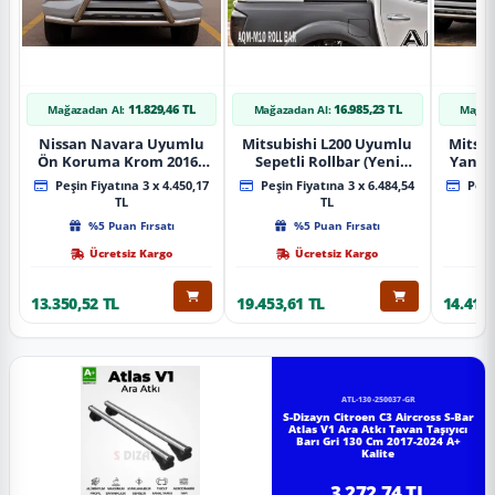
11.829,46 TL
16.985,23 TL
Mağazadan Al:
Mağazadan Al:
Mağaz
Nissan Navara Uyumlu
Mitsubishi L200 Uyumlu
Mitsub
Ön Koruma Krom 2016+
Sepetli Rollbar (Yeni
Yan B
Pst14 Parça
Nesil Sepetli Roll Bar
A
Peşin Fiyatına 3 x 4.450,17
Peşin Fiyatına 3 x 6.484,54
Peşin
Aqm-M10)
TL
TL
%5 Puan Fırsatı
%5 Puan Fırsatı
Ücretsiz Kargo
Ücretsiz Kargo
13.350,52 TL
19.453,61 TL
14.418,
ATL-130-250037-GR
S-Dizayn Citroen C3 Aircross S-Bar
Atlas V1 Ara Atkı Tavan Taşıyıcı
Barı Gri 130 Cm 2017-2024 A+
Kalite
3.272,74 TL