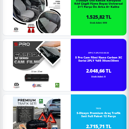
S-Dizayn Oto Koltuk Koruyucu
Kılıf Çizgili Füme Beyaz Universal
2+1 Parça Ön Arka A+ Kalite
1.525,82 TL
Stok Adet: 999
SPP-CF-2PLY05-50-30
S Pro Cam Filmi Nano Carbon XC
Serisi 2PLY %05 50cm/30mt
2.048,66 TL
Stok Adet: 0
TRFK
S-Dizayn Premium Araç Trafik
Seti Full Paket 12 Parça
2.715,71 TL