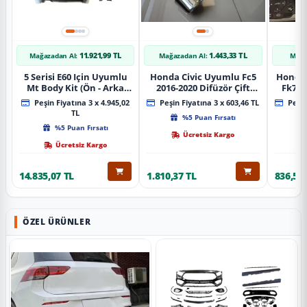
11.921,99 TL
1.443,33 TL
Mağazadan Al:
Mağazadan Al:
Mağa
5 Serisi E60 Için Uyumlu
Honda Civic Uyumlu Fc5
Honda 
Mt Body Kit (Ön - Arka
2016-2020 Difüzör Çift
Fk7 2
Tampon -Marspiyel )
Çıkış İçin Egzoz Seti
Pad
Peşin Fiyatına 3 x 4.945,02
Peşin Fiyatına 3 x 603,46 TL
Peşin
TL
%5 Puan Fırsatı
%5 Puan Fırsatı
Ücretsiz Kargo
Ücretsiz Kargo
14.835,07 TL
1.810,37 TL
836,51 
ÖZEL ÜRÜNLER