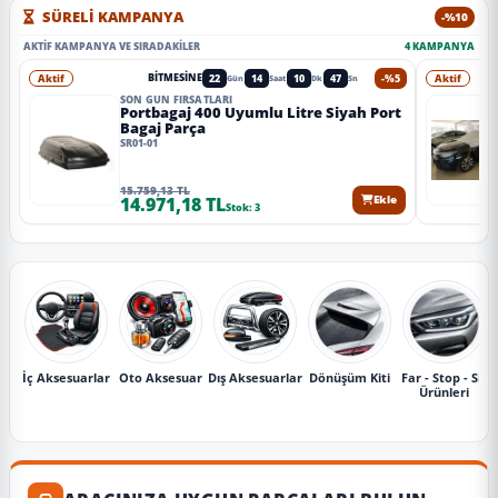
SÜRELİ KAMPANYA
-%10
AKTIF KAMPANYA VE SIRADAKILER
4 KAMPANYA
Aktif
22
14
10
44
-%5
Aktif
BITMESINE
Gün
Saat
Dk
Sn
SON GÜN FIRSATLARI
Portbagaj 400 Uyumlu Litre Siyah Port
Bagaj Parça
SR01-01
15.759,13 TL
14.971,18 TL
Ekle
Stok: 3
İç Aksesuarlar
Oto Aksesuar
Dış Aksesuarlar
Dönüşüm Kiti
Far - Stop - Sis
Ürünleri