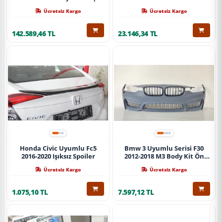
Ücretsiz Kargo
Ücretsiz Kargo
142.589,46 TL
23.146,34 TL
Honda Civic Uyumlu Fc5
Bmw 3 Uyumlu Serisi F30
2016-2020 Işıksız Spoiler
2012-2018 M3 Body Kit Ön
Tampon
Ücretsiz Kargo
Ücretsiz Kargo
1.075,10 TL
7.597,12 TL