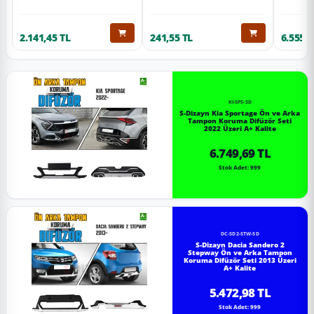
2.141,45 TL
241,55 TL
6.555,6
KI-SP5-SD
S-Dizayn Kia Sportage Ön ve Arka
Tampon Koruma Difüzör Seti
2022 Üzeri A+ Kalite
6.749,69 TL
Stok Adet: 999
DC-SD2-STW-SD
S-Dizayn Dacia Sandero 2
Stepway Ön ve Arka Tampon
Koruma Difüzör Seti 2013 Üzeri
A+ Kalite
5.472,98 TL
Stok Adet: 999