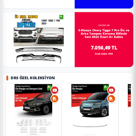
CH-TG7-SD
S-Dizayn Chery Tiggo 7 Pro Ön ve
Arka Tampon Koruma Difüzör
Seti 2022 Üzeri A+ Kalite
7.056,49 TL
Stok Adet: 999
DRS ÖZEL KOLEKSIYON