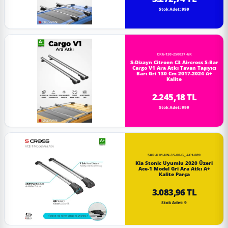
Stok Adet: 999
CRG-130-250037-GR
S-Dizayn Citroen C3 Aircross S-Bar
Cargo V1 Ara Atkı Tavan Taşıyıcı
Barı Gri 130 Cm 2017-2024 A+
Kalite
2.245,18 TL
Stok Adet: 999
SAR-U01-UN-35-00-G_AC1-089
Kia Stonic Uyumlu 2020 Üzeri
Ace-1 Model Gri Ara Atkı A+
Kalite Parça
3.083,96 TL
Stok Adet: 9