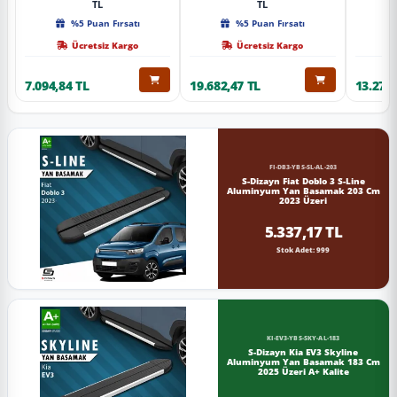
TL
TL
%5 Puan Fırsatı
%5 Puan Fırsatı
Ücretsiz Kargo
Ücretsiz Kargo
7.094,84 TL
19.682,47 TL
13.274,
FI-DB3-YBS-SL-AL-203
S-Dizayn Fiat Doblo 3 S-Line
Aluminyum Yan Basamak 203 Cm
2023 Üzeri
5.337,17 TL
Stok Adet: 999
KI-EV3-YBS-SKY-AL-183
S-Dizayn Kia EV3 Skyline
Aluminyum Yan Basamak 183 Cm
2025 Üzeri A+ Kalite