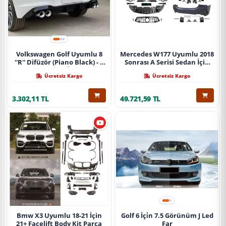
Volkswagen Golf Uyumlu 8
Mercedes W177 Uyumlu 2018
''R'' Difüzör (Piano Black) - 4
Sonrası A Serisi Sedan İçin
Egzoz (Life Style İmpression
A45 Body Kit (Arka
Ücretsiz Kargo
Ücretsiz Kargo
Paket İçin)
Tamponlu Set)
3.302,11 TL
49.721,59 TL
Bmw X3 Uyumlu 18-21 İçin
Golf 6 İçi̇n 7.5 Görünüm J Led
21+ Facelift Body Kit Parça
Far