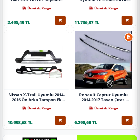
Abs Krom Parça
Koruma Demiri Paslanmaz
Ücretsiz Kargo
Ücretsiz Kargo
Çelik Krom
2.495,49 TL
11.736,37 TL
Nissan X-Trail Uyumlu 2014-
Renault Captur Uyumlu
2016 Ön Arka Tampon Ek
2014 2017 Tavan Çıtası
Koruma Difüzör İthal
Gümüş Parça
Ücretsiz Kargo
Ücretsiz Kargo
10.998,68 TL
6.298,60 TL