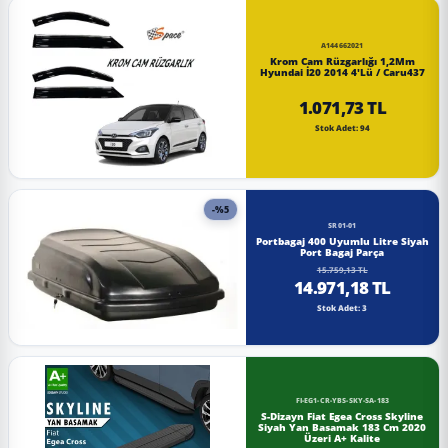
A144662021
Krom Cam Rüzgarlığı 1,2Mm
Hyundai İ20 2014 4'Lü / Caru437
1.071,73 TL
Stok Adet: 94
-%5
SR01-01
Portbagaj 400 Uyumlu Litre Siyah
Port Bagaj Parça
15.759,13 TL
14.971,18 TL
Stok Adet: 3
FI-EG1-CR-YBS-SKY-SA-183
S-Dizayn Fiat Egea Cross Skyline
Siyah Yan Basamak 183 Cm 2020
Üzeri A+ Kalite