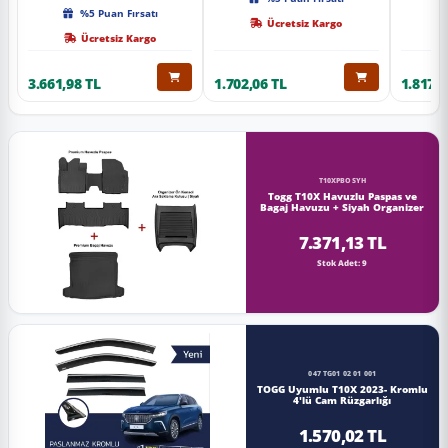
Kalite
%5 Puan Fırsatı
Ücretsiz Kargo
Ücretsiz Kargo
3.661,98 TL
1.702,06 TL
1.817,0
T10XPBOSYH
Togg T10X Havuzlu Paspas ve
Bagaj Havuzu + Siyah Organizer
7.371,13 TL
Stok Adet: 9
047 TG01 02 01 001
TOGG Uyumlu T10X 2023- Kromlu
4'lü Cam Rüzgarlığı
1.570,02 TL