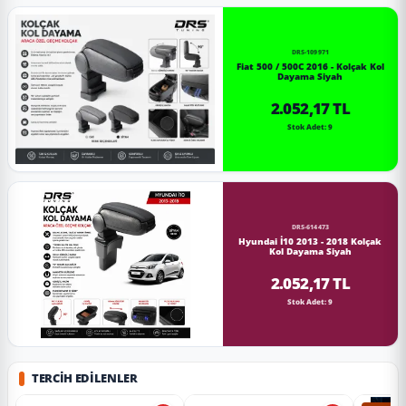
DRS-109971
Fiat 500 / 500C 2016 - Kolçak Kol
Dayama Siyah
2.052,17 TL
Stok Adet: 9
DRS-614473
Hyundai İ10 2013 - 2018 Kolçak
Kol Dayama Siyah
2.052,17 TL
Stok Adet: 9
TERCIH EDILENLER