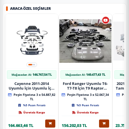
ARACA ÖZEL SEÇIMLER
146.767,54 TL
140.477,43 TL
Mağazadan Al:
Mağazadan Al:
Mağaz
Cayenne 2011-2014
Ford Ranger Uyumlu T6-
2021+ 
Uyumlu İçin Uyumlu İçin
T7-T8 İçin T9 Raptor
Tampo
2019+ Bagaj Facelift
Dönüşüm (Ön Arka Full)
Peşin Fiyatına 3 x 54.887,82
Peşin Fiyatına 3 x 52.067,34
Peşin
Parça
Parça
TL
TL
%5 Puan Fırsatı
%5 Puan Fırsatı
Ücretsiz Kargo
Ücretsiz Kargo
164.663,46 TL
156.202,03 TL
23.757,