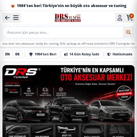
🚚 300 TL Üzeri Ücretsiz Kargo
0
3 iş günü • Gecikirse 50 Puan (50 TL)
1984'ten beri Türkiye’nin en büyük oto aksesuar ve tuning
Mobil Arama
 aksesuar, body kit, tuning, SUV, pickup ve off-road ürünlerini DRS Tuning’de marka, model ve y
EN
DE
1984'ten Beri
14 Gün Kolay İade
Hakkımızda