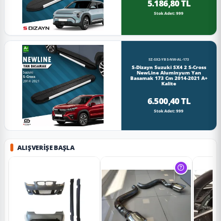
5.186,80 TL
Stok Adet: 999
SZ-SX2-YBS-NW-AL-173
S-Dizayn Suzuki SX4 2 S-Cross
NewLine Aluminyum Yan
Basamak 173 Cm 2014-2021 A+
Kalite
6.500,40 TL
Stok Adet: 999
ALIŞVERIŞE BAŞLA