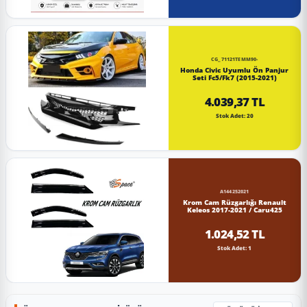
CG_71121TEMM90-
Honda Civic Uyumlu Ön Panjur
Seti Fc5/Fk7 (2015-2021)
4.039,37 TL
Stok Adet: 20
A144252021
Krom Cam Rüzgarlığı Renault
Keleos 2017-2021 / Caru425
1.024,52 TL
Stok Adet: 1