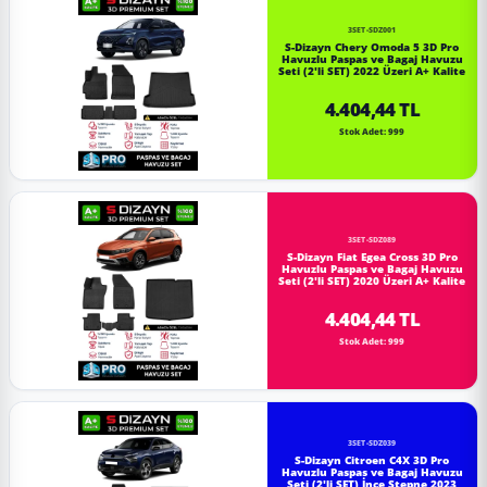
3SET-SDZ001
S-Dizayn Chery Omoda 5 3D Pro
Havuzlu Paspas ve Bagaj Havuzu
Seti (2'li SET) 2022 Üzeri A+ Kalite
4.404,44 TL
Stok Adet: 999
3SET-SDZ089
S-Dizayn Fiat Egea Cross 3D Pro
Havuzlu Paspas ve Bagaj Havuzu
Seti (2'li SET) 2020 Üzeri A+ Kalite
4.404,44 TL
Stok Adet: 999
3SET-SDZ039
S-Dizayn Citroen C4X 3D Pro
Havuzlu Paspas ve Bagaj Havuzu
Seti (2'li SET) İnce Stepne 2023