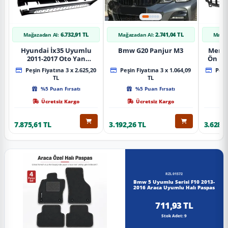
6.732,91 TL
2.741,04 TL
Mağazadan Al:
Mağazadan Al:
Mağaz
Hyundai İx35 Uyumlu
Bmw G20 Panjur M3
Merce
2011-2017 Oto Yan
Ön Pa
Basamak Koruma Side
Piano
Peşin Fiyatına 3 x 2.625,20
Peşin Fiyatına 3 x 1.064,09
Peşin
Step Bmw Style
TL
TL
%5 Puan Fırsatı
%5 Puan Fırsatı
Ücretsiz Kargo
Ücretsiz Kargo
7.875,61 TL
3.192,26 TL
3.628,8
RZL01572
Bmw 5 Uyumlu Serisi F10 2013-
2016 Araca Uyumlu Halı Paspas
711,93 TL
Stok Adet: 9