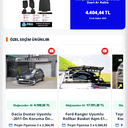
Üzeri A+ Kalite
4.404,44 TL
Stok Adet: 999
ÖZEL SEÇIM ÜRÜNLER
6.199,36 TL
17.191,20 TL
Mağazadan Al:
Mağazadan Al:
Mağaz
Dacia Duster Uyumlu
Ford Ranger Uyumlu
Toyot
-2011 Ön Koruma Ön
Rollbar Basket Aqm-S10
Koru
Tekli Koruma
2015+ Uyumlu
Chrom
Peşin Fiyatına 3 x 2.364,95
Peşin Fiyatına 3 x 6.560,82
Peşin