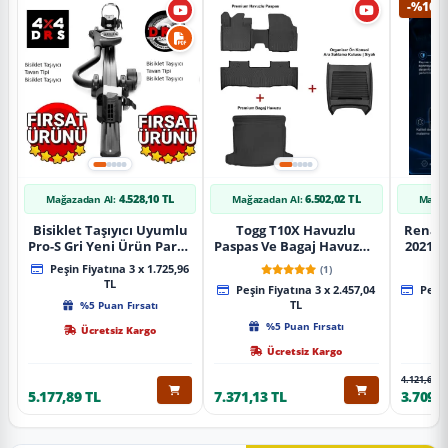
-%10
4.528,10 TL
6.502,02 TL
Mağazadan Al:
Mağazadan Al:
Mağaz
Bisiklet Taşıyıcı Uyumlu
Togg T10X Havuzlu
Renaul
Pro-S Gri Yeni Ürün Parça
Paspas Ve Bagaj Havuzu +
2021 S
Tavan Tipi Bisiklet
Siyah Organizer
Karbo
Peşin Fiyatına 3 x 1.725,96
(1)
Taşıyıcı
TL
Peşin Fiyatına 3 x 2.457,04
Peşin
%5 Puan Fırsatı
TL
%5 Puan Fırsatı
Ücretsiz Kargo
Ücretsiz Kargo
4.121,65 T
5.177,89 TL
7.371,13 TL
3.709,4