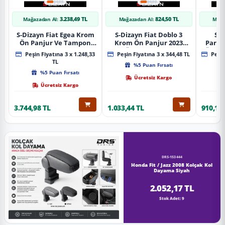
3.238,49 TL
824,50 TL
Mağazadan Al:
Mağazadan Al:
Mağa
S-Dizayn Fiat Egea Krom
S-Dizayn Fiat Doblo 3
S-D
Ön Panjur Ve Tampon
Krom Ön Panjur 2023
Partn
Çıta Seti Diamond Model
Üzeri A+ Kalite
Ön Ta
Peşin Fiyatına 3 x 1.248,33
Peşin Fiyatına 3 x 344,48 TL
Peşin
22 Prç. 2020 Üzeri (Parlak
2023
TL
%5 Puan Fırsatı
Krom)
%5 Puan Fırsatı
Ücretsiz Kargo
Ücretsiz Kargo
3.744,98 TL
1.033,44 TL
910,16 
DRS-153444
Honda Fit / Jazz 2008 Kolçak Kol
Dayama Siyah
2.052,17 TL
Stok Adet: 9