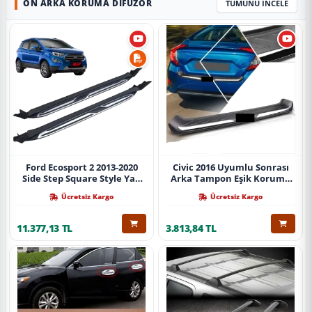
ÖN ARKA KORUMA DIFÜZÖR
TÜMÜNÜ İNCELE
Ford Ecosport 2 2013-2020
Civic 2016 Uyumlu Sonrası
Side Step Square Style Yan
Arka Tampon Eşik Koruma
Basamak (İthal)
Abs (Yazısız) Parça
Ücretsiz Kargo
Ücretsiz Kargo
11.377,13 TL
3.813,84 TL