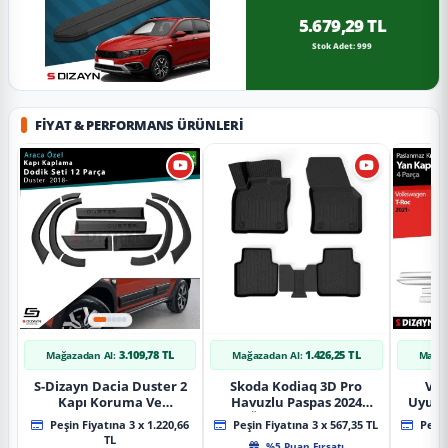
5.679,29 TL
Stok Adet: 999
FIYAT & PERFORMANS ÜRÜNLERI
3.109,78 TL
1.426,25 TL
Mağazadan Al:
Mağazadan Al:
Mağaz
S-Dizayn Dacia Duster 2
Skoda Kodiaq 3D Pro
Vol
Kapı Koruma Ve
Havuzlu Paspas 2024
Uyuml
Çamurluk Kaplaması
Üzeri A+ Kalite
Yan Ka
Peşin Fiyatına 3 x 1.220,66
Peşin Fiyatına 3 x 567,35 TL
Peşin
Dodik Seti 2018 Üzeri A+
20
TL
%5 Puan Fırsatı