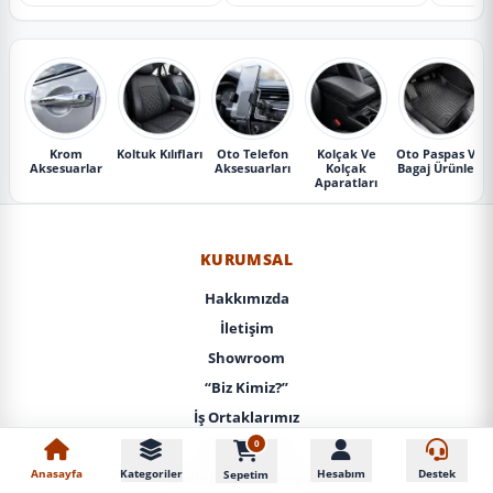
Krom
Koltuk Kılıfları
Oto Telefon
Kolçak Ve
Oto Paspas Ve
Aksesuarlar
Aksesuarları
Kolçak
Bagaj Ürünleri
Aparatları
KURUMSAL
Hakkımızda
İletişim
Showroom
“Biz Kimiz?”
İş Ortaklarımız
0
KVKK / Gizlilik
Anasayfa
Kategoriler
Hesabım
Destek
Sepetim
Mesafeli Satış Sözleşmesi