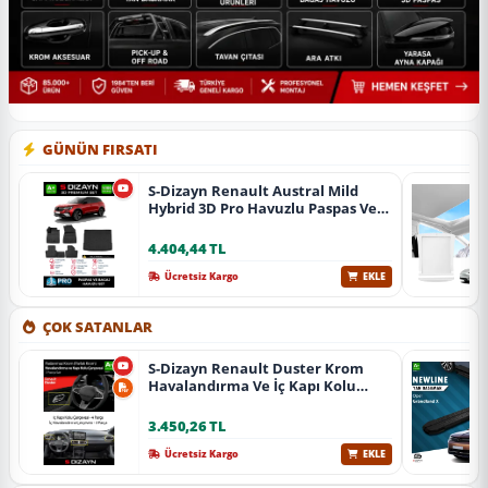
GÜNÜN FIRSATI
S-Dizayn Renault Austral Mild
Hybrid 3D Pro Havuzlu Paspas Ve
Bagaj Havuzu Seti (2'Li Set) 2023
Üzeri A+ Kalite
4.404,44 TL
Ücretsiz Kargo
EKLE
ÇOK SATANLAR
S-Dizayn Renault Duster Krom
Havalandırma Ve İç Kapı Kolu
Çerçevesi 7 Prç. 2024 Üzeri (Parlak
Krom) A+ Kalite
3.450,26 TL
Ücretsiz Kargo
EKLE