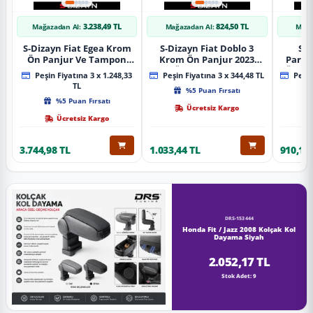
3.238,49 TL
824,50 TL
Mağazadan Al:
Mağazadan Al:
Mağa
S-Dizayn Fiat Egea Krom
S-Dizayn Fiat Doblo 3
S-D
Ön Panjur Ve Tampon
Krom Ön Panjur 2023
Partn
Çıta Seti Diamond Model
Üzeri A+ Kalite
Ön Ta
Peşin Fiyatına 3 x 1.248,33
Peşin Fiyatına 3 x 344,48 TL
Peşin
22 Prç. 2020 Üzeri (Parlak
2023
TL
%5 Puan Fırsatı
Krom)
%5 Puan Fırsatı
Ücretsiz Kargo
Ücretsiz Kargo
3.744,98 TL
1.033,44 TL
910,16 
DRS-153444
Honda Fit / Jazz 2008 Kolçak Kol
Dayama Siyah
2.052,17 TL
Stok Adet: 9