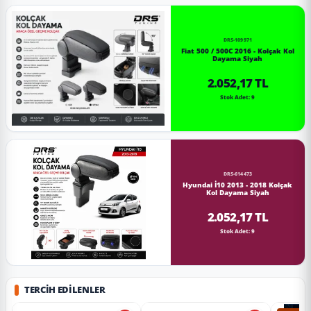
DRS-109971
Fiat 500 / 500C 2016 - Kolçak Kol
Dayama Siyah
2.052,17 TL
Stok Adet: 9
DRS-614473
Hyundai İ10 2013 - 2018 Kolçak
Kol Dayama Siyah
2.052,17 TL
Stok Adet: 9
TERCIH EDILENLER