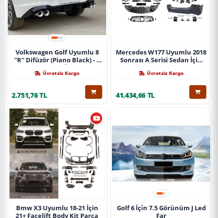
Volkswagen Golf Uyumlu 8
Mercedes W177 Uyumlu 2018
''R'' Difüzör (Piano Black) - 4
Sonrası A Serisi Sedan İçin
Egzoz (Life Style İmpression
A45 Body Kit (Arka
Ücretsiz Kargo
Ücretsiz Kargo
Paket İçin)
Tamponlu Set)
2.751,76 TL
41.434,66 TL
Bmw X3 Uyumlu 18-21 İçin
Golf 6 İçi̇n 7.5 Görünüm J Led
21+ Facelift Body Kit Parça
Far