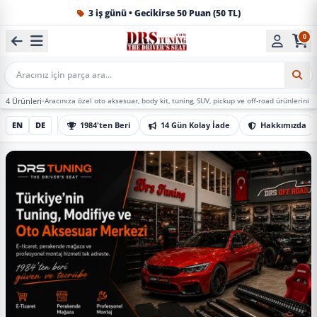
1984'ten beri Türkiye’nin en büyük oto aksesuar ve tuning
0
Mobil Arama
Aracınıza özel oto aksesuar, body kit, tuning, SUV, pickup ve off-road ürünlerini DRS Tuning’de
EN
DE
1984'ten Beri
14 Gün Kolay İade
Hakkımızda