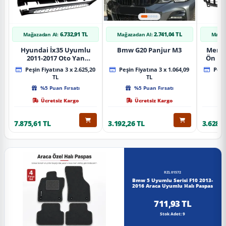
6.732,91 TL
2.741,04 TL
Mağazadan Al:
Mağazadan Al:
Mağaz
Hyundai İx35 Uyumlu
Bmw G20 Panjur M3
Merce
2011-2017 Oto Yan
Ön Pa
Basamak Koruma Side
Piano
Peşin Fiyatına 3 x 2.625,20
Peşin Fiyatına 3 x 1.064,09
Peşin
Step Bmw Style
TL
TL
%5 Puan Fırsatı
%5 Puan Fırsatı
Ücretsiz Kargo
Ücretsiz Kargo
7.875,61 TL
3.192,26 TL
3.628,8
RZL01572
Bmw 5 Uyumlu Serisi F10 2013-
2016 Araca Uyumlu Halı Paspas
711,93 TL
Stok Adet: 9