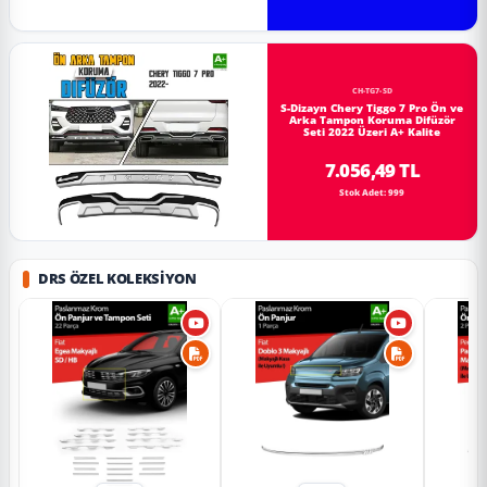
CH-TG7-SD
S-Dizayn Chery Tiggo 7 Pro Ön ve
Arka Tampon Koruma Difüzör
Seti 2022 Üzeri A+ Kalite
7.056,49 TL
Stok Adet: 999
DRS ÖZEL KOLEKSIYON