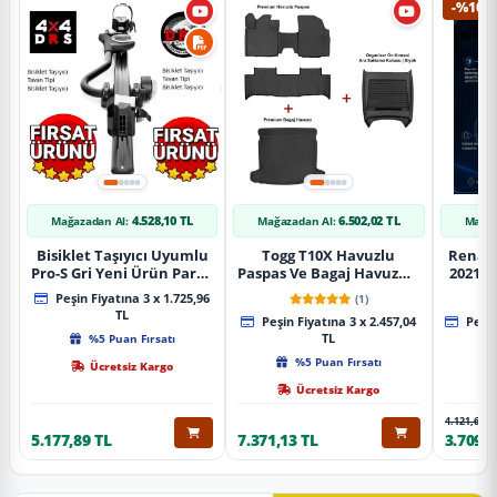
-%10
4.528,10 TL
6.502,02 TL
Mağazadan Al:
Mağazadan Al:
Mağaz
Bisiklet Taşıyıcı Uyumlu
Togg T10X Havuzlu
Renaul
Pro-S Gri Yeni Ürün Parça
Paspas Ve Bagaj Havuzu +
2021 S
Tavan Tipi Bisiklet
Siyah Organizer
Karbo
Peşin Fiyatına 3 x 1.725,96
(1)
Taşıyıcı
TL
Peşin Fiyatına 3 x 2.457,04
Peşin
%5 Puan Fırsatı
TL
%5 Puan Fırsatı
Ücretsiz Kargo
Ücretsiz Kargo
4.121,65 T
5.177,89 TL
7.371,13 TL
3.709,4