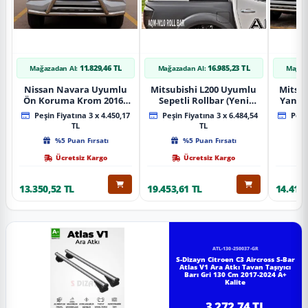
11.829,46 TL
16.985,23 TL
Mağazadan Al:
Mağazadan Al:
Mağaz
Nissan Navara Uyumlu
Mitsubishi L200 Uyumlu
Mitsub
Ön Koruma Krom 2016+
Sepetli Rollbar (Yeni
Yan B
Pst14 Parça
Nesil Sepetli Roll Bar
A
Peşin Fiyatına 3 x 4.450,17
Peşin Fiyatına 3 x 6.484,54
Peşin
Aqm-M10)
TL
TL
%5 Puan Fırsatı
%5 Puan Fırsatı
Ücretsiz Kargo
Ücretsiz Kargo
13.350,52 TL
19.453,61 TL
14.418,
ATL-130-250037-GR
S-Dizayn Citroen C3 Aircross S-Bar
Atlas V1 Ara Atkı Tavan Taşıyıcı
Barı Gri 130 Cm 2017-2024 A+
Kalite
3.272,74 TL