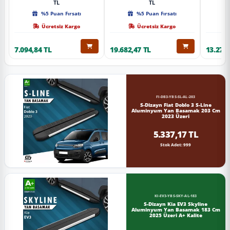
TL
TL
%5 Puan Fırsatı
%5 Puan Fırsatı
Ücretsiz Kargo
Ücretsiz Kargo
7.094,84 TL
19.682,47 TL
13.274,
FI-DB3-YBS-SL-AL-203
S-Dizayn Fiat Doblo 3 S-Line
Aluminyum Yan Basamak 203 Cm
2023 Üzeri
5.337,17 TL
Stok Adet: 999
KI-EV3-YBS-SKY-AL-183
S-Dizayn Kia EV3 Skyline
Aluminyum Yan Basamak 183 Cm
2025 Üzeri A+ Kalite