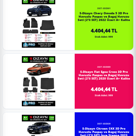
3SET-SDZ001
S-Dizayn Chery Omoda 5 3D Pro
Havuzlu Paspas ve Bagaj Havuzu
Seti (2'li SET) 2022 Üzeri A+ Kalite
4.404,44 TL
Stok Adet: 999
3SET-SDZ089
S-Dizayn Fiat Egea Cross 3D Pro
Havuzlu Paspas ve Bagaj Havuzu
Seti (2'li SET) 2020 Üzeri A+ Kalite
4.404,44 TL
Stok Adet: 999
3SET-SDZ039
S-Dizayn Citroen C4X 3D Pro
Havuzlu Paspas ve Bagaj Havuzu
Seti (2'li SET) İnce Stepne 2023