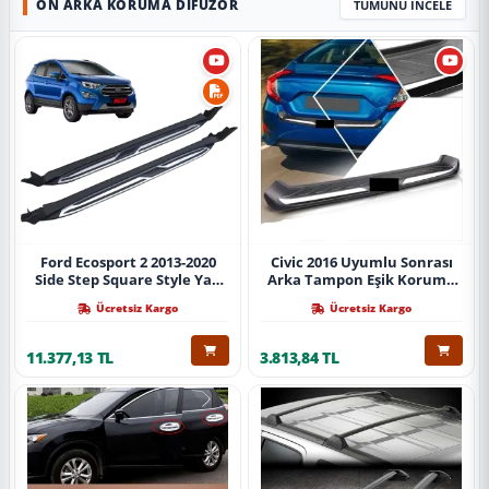
ÖN ARKA KORUMA DIFÜZÖR
TÜMÜNÜ İNCELE
Ford Ecosport 2 2013-2020
Civic 2016 Uyumlu Sonrası
Side Step Square Style Yan
Arka Tampon Eşik Koruma
Basamak (İthal)
Abs (Yazısız) Parça
Ücretsiz Kargo
Ücretsiz Kargo
11.377,13 TL
3.813,84 TL