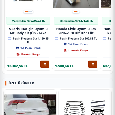
9.696,73 TL
1.171,78 TL
Mağazadan Al:
Mağazadan Al:
Mağa
5 Serisi E60 Için Uyumlu
Honda Civic Uyumlu Fc5
Honda 
Mt Body Kit (Ön - Arka
2016-2020 Difüzör Çift
Fk7 2
Tampon -Marspiyel )
Çıkış İçin Egzoz Seti
Pad
Peşin Fiyatına 3 x 4.120,85
Peşin Fiyatına 3 x 502,88 TL
Peşin
TL
%5 Puan Fırsatı
%5 Puan Fırsatı
Ücretsiz Kargo
Ücretsiz Kargo
12.362,56 TL
1.508,64 TL
697,09 
ÖZEL ÜRÜNLER