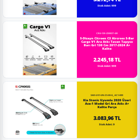
Stok Adet: 999
CRG-130-250037-GR
S-Dizayn Citroen C3 Aircross S-Bar
Cargo V1 Ara Atkı Tavan Taşıyıcı
Barı Gri 130 Cm 2017-2024 A+
Kalite
2.245,18 TL
Stok Adet: 999
SAR-U01-UN-35-00-G_AC1-089
Kia Stonic Uyumlu 2020 Üzeri
Ace-1 Model Gri Ara Atkı A+
Kalite Parça
3.083,96 TL
Stok Adet: 9