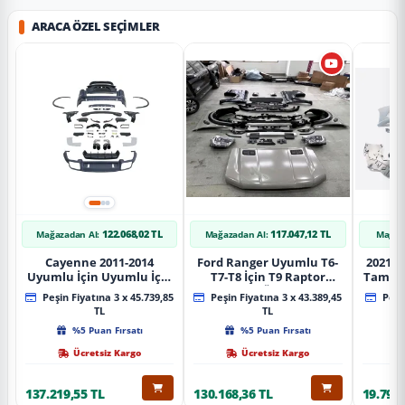
ARACA ÖZEL SEÇIMLER
122.068,02 TL
117.047,12 TL
Mağazadan Al:
Mağazadan Al:
Mağaz
Cayenne 2011-2014
Ford Ranger Uyumlu T6-
2021+ 
Uyumlu İçin Uyumlu İçin
T7-T8 İçin T9 Raptor
Tampo
2019+ Bagaj Facelift
Dönüşüm (Ön Arka Full)
Peşin Fiyatına 3 x 45.739,85
Peşin Fiyatına 3 x 43.389,45
Peşin
Parça
Parça
TL
TL
%5 Puan Fırsatı
%5 Puan Fırsatı
Ücretsiz Kargo
Ücretsiz Kargo
137.219,55 TL
130.168,36 TL
19.797,