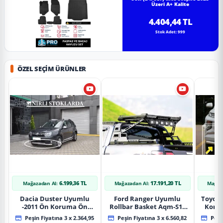
Üzeri A+ Kalite
4.404,44 TL
Stok Adet: 999
ÖZEL SEÇIM ÜRÜNLER
6.199,36 TL
17.191,20 TL
Mağazadan Al:
Mağazadan Al:
Mağaz
Dacia Duster Uyumlu
Ford Ranger Uyumlu
Toyot
-2011 Ön Koruma Ön
Rollbar Basket Aqm-S10
Koru
Tekli Koruma
2015+ Uyumlu
Chrom
Peşin Fiyatına 3 x 2.364,95
Peşin Fiyatına 3 x 6.560,82
Peşin