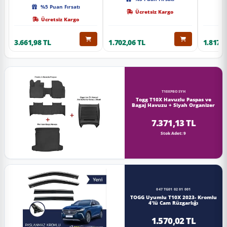
Kalite
%5 Puan Fırsatı
Ücretsiz Kargo
Ücretsiz Kargo
3.661,98 TL
1.702,06 TL
1.817,0
T10XPBOSYH
Togg T10X Havuzlu Paspas ve
Bagaj Havuzu + Siyah Organizer
7.371,13 TL
Stok Adet: 9
047 TG01 02 01 001
TOGG Uyumlu T10X 2023- Kromlu
4'lü Cam Rüzgarlığı
1.570,02 TL