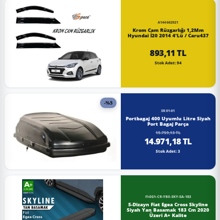
A144662021
Krom Cam Rüzgarlığı 1,2Mm
Hyundai İ20 2014 4'Lü / Caru437
893,11 TL
Stok Adet: 94
-%5
SR01-01
Portbagaj 400 Uyumlu Litre Siyah
Port Bagaj Parça
15.759,13 TL
14.971,18 TL
Stok Adet: 3
FI-EG1-CR-YBS-SKY-SA-183
S-Dizayn Fiat Egea Cross Skyline
Siyah Yan Basamak 183 Cm 2020
Üzeri A+ Kalite