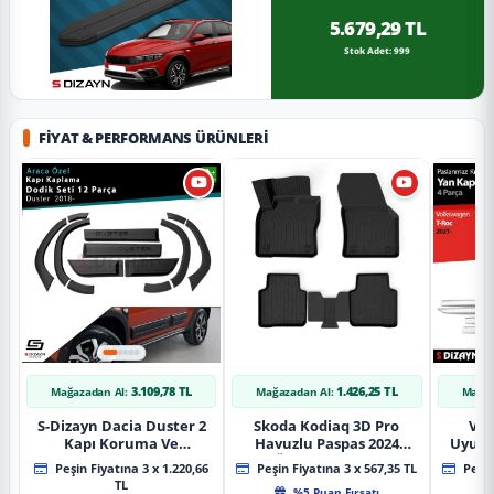
5.679,29 TL
Stok Adet: 999
FIYAT & PERFORMANS ÜRÜNLERI
3.109,78 TL
1.426,25 TL
Mağazadan Al:
Mağazadan Al:
Mağaz
S-Dizayn Dacia Duster 2
Skoda Kodiaq 3D Pro
Vol
Kapı Koruma Ve
Havuzlu Paspas 2024
Uyuml
Çamurluk Kaplaması
Üzeri A+ Kalite
Yan Ka
Peşin Fiyatına 3 x 1.220,66
Peşin Fiyatına 3 x 567,35 TL
Peşin
Dodik Seti 2018 Üzeri A+
20
TL
%5 Puan Fırsatı