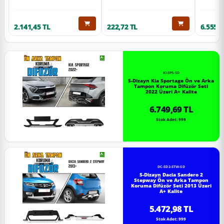
2.141,45 TL
222,72 TL
6.555,6
KI-SP5-SD
S-Dizayn Kia Sportage Ön ve Arka
Tampon Koruma Difüzör Seti
2022 Üzeri A+ Kalite
6.749,69 TL
Stok Adet: 999
DC-SD2-STW-SD
S-Dizayn Dacia Sandero 2
Stepway Ön ve Arka Tampon
Koruma Difüzör Seti 2013 Üzeri
A+ Kalite
5.472,98 TL
Stok Adet: 999