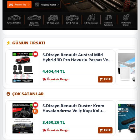
GÜNÜN FIRSATI
S-Dizayn Renault Austral Mild
Hybrid 3D Pro Havuzlu Paspas Ve
Bagaj Havuzu Seti (2'Li Set) 2023
Üzeri A+ Kalite
4.404,44 TL
Ücretsiz Kargo
EKLE
ÇOK SATANLAR
S-Dizayn Renault Duster Krom
Havalandırma Ve İç Kapı Kolu
Çerçevesi 7 Prç. 2024 Üzeri (Parlak
Krom) A+ Kalite
3.450,26 TL
Ücretsiz Kargo
EKLE