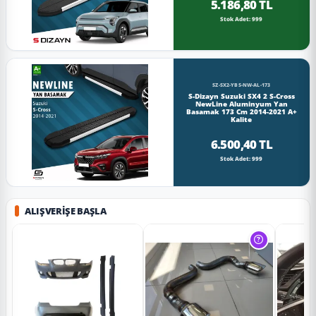
5.186,80 TL
Stok Adet: 999
SZ-SX2-YBS-NW-AL-173
S-Dizayn Suzuki SX4 2 S-Cross
NewLine Aluminyum Yan
Basamak 173 Cm 2014-2021 A+
Kalite
6.500,40 TL
Stok Adet: 999
ALIŞVERIŞE BAŞLA