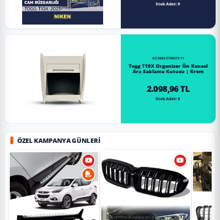
Stok Adet: 9
RZ.8682578027911
Togg T10X Organizer Ön Konsol
Ara Saklama Kutusu | Krem
2.098,96 TL
Stok Adet: 9
ÖZEL KAMPANYA GÜNLERI