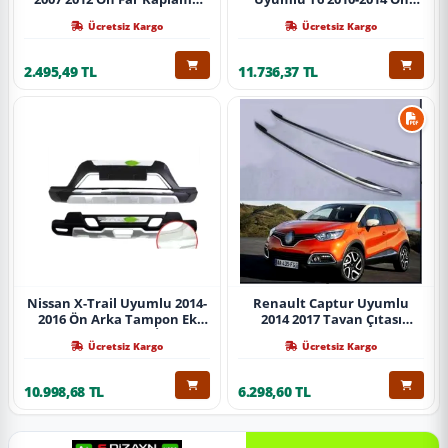
Abs Krom Parça
Koruma Demiri Paslanmaz
Ücretsiz Kargo
Ücretsiz Kargo
Çelik Krom
2.495,49 TL
11.736,37 TL
Nissan X-Trail Uyumlu 2014-
Renault Captur Uyumlu
2016 Ön Arka Tampon Ek
2014 2017 Tavan Çıtası
Koruma Difüzör İthal
Gümüş Parça
Ücretsiz Kargo
Ücretsiz Kargo
10.998,68 TL
6.298,60 TL