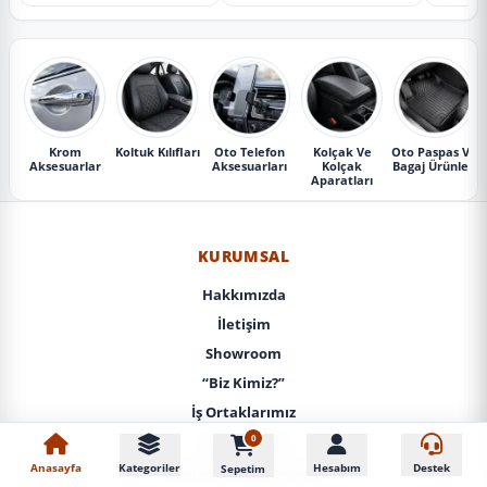
Krom
Koltuk Kılıfları
Oto Telefon
Kolçak Ve
Oto Paspas Ve
Aksesuarlar
Aksesuarları
Kolçak
Bagaj Ürünleri
Aparatları
KURUMSAL
Hakkımızda
İletişim
Showroom
“Biz Kimiz?”
İş Ortaklarımız
0
KVKK / Gizlilik
Anasayfa
Kategoriler
Hesabım
Destek
Sepetim
Mesafeli Satış Sözleşmesi