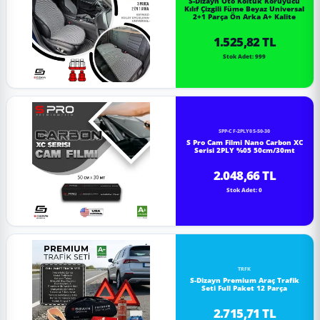
S-Dizayn Oto Koltuk Koruyucu
Kılıf Çizgili Füme Beyaz Universal
2+1 Parça Ön Arka A+ Kalite
1.525,82 TL
Stok Adet: 999
SPP-CF-2PLY05-50-30
S Pro Cam Filmi Nano Carbon XC
Serisi 2PLY %05 50cm/30mt
2.048,66 TL
Stok Adet: 0
TRFK
S-Dizayn Premium Araç Trafik
Seti Full Paket 12 Parça
2.715,71 TL