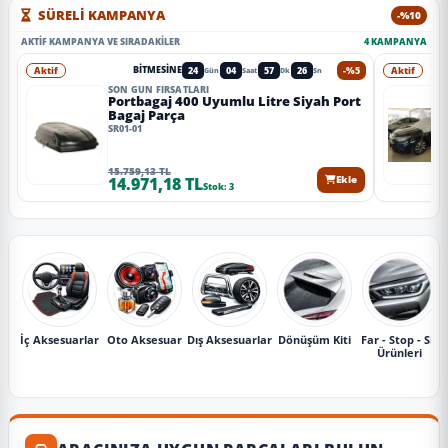
SÜRELİ KAMPANYA
-%10
AKTIF KAMPANYA VE SIRADAKILER
4 KAMPANYA
Aktif
24
04
57
23
-%5
Aktif
BITMESINE
Gün
Saat
Dk
Sn
SON GÜN FIRSATLARI
Portbagaj 400 Uyumlu Litre Siyah Port
Bagaj Parça
SR01-01
15.759,13 TL
14.971,18 TL
Ekle
Stok: 3
İç Aksesuarlar
Oto Aksesuar
Dış Aksesuarlar
Dönüşüm Kiti
Far - Stop - Sis
Ürünleri