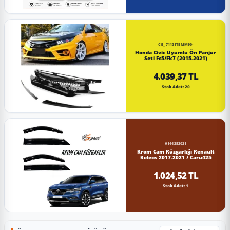
CG_71121TEMM90-
Honda Civic Uyumlu Ön Panjur
Seti Fc5/Fk7 (2015-2021)
4.039,37 TL
Stok Adet: 20
A144252021
Krom Cam Rüzgarlığı Renault
Keleos 2017-2021 / Caru425
1.024,52 TL
Stok Adet: 1