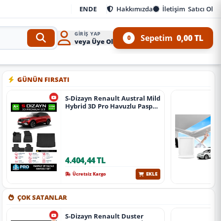
EN
DE
Hakkımızda
İletişim
Satıcı Ol
GIRIŞ YAP
Sepetim
0,00 TL
0
veya Üye Ol
4x4 Ürünleri
•
Aracınıza özel oto aksesuar, body kit, tuning, SUV, pickup ve off-road ür
GÜNÜN FIRSATI
S-Dizayn Renault Austral Mild
Hybrid 3D Pro Havuzlu Paspas
Ve Bagaj Havuzu Seti (2'Li Set)
2023 Üzeri A+ Kalite
4.404,44 TL
EKLE
Ücretsiz Kargo
ÇOK SATANLAR
S-Dizayn Renault Duster