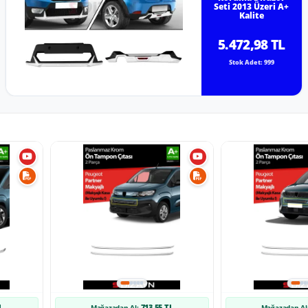
Seti 2013 Üzeri A+
Kalite
5.472,98 TL
Stok Adet: 999
L
713,55 TL
Mağazadan Al:
Mağazadan Al