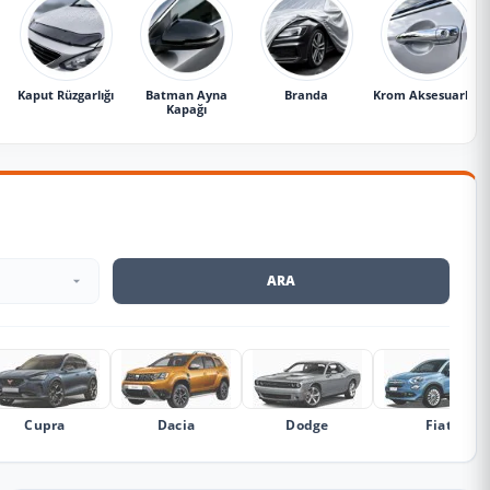
Kaput Rüzgarlığı
Batman Ayna
Branda
Krom Aksesuarlar
Kapağı
ARA
Cupra
Dacia
Dodge
Fiat