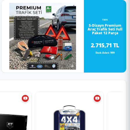
TRFK
S-Dizayn Premium
Araç Trafik Seti Full
Paket 12 Parça
2.715,71 TL
Stok Adet: 999