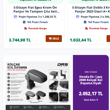
S-Dizayn Fiat Egea Krom Ön
S-Dizayn Fiat Doblo 3 
Panjur Ve Tampon Çıta Seti
Panjur 2023 Üzeri A+ K
Diamond Model 22 Prç. 2020
Peşin Fiyatına 3 x 1.248,33 TL
Peşin Fiyatına 3 x 344,
Üzeri (Parlak Krom)
%5 Puan Fırsatı
%5 Puan Fırsatı
Ücretsiz Kargo
Ücretsiz Kargo
EKLE
3.744,98 TL
1.033,44 TL
DRS-153444
Honda Fit / Jazz
2008 Kolçak Kol
Dayama Siyah
2.052,17 TL
Stok Adet: 9