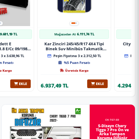
9.681,19 TL
6.111,74 TL
Mağazadan Al:
Mağa
dett E
Kar Zinciri 245/45/R17 4X4 Tipi
City 20
.8 E/Cc 09/1984-
Binek Suv Minibüs Takmatik
Xt Spor Yay
Kolay Montaj
3 x 3.638,96 TL
Peşin Fiyatına 3 x 2.312,50 TL
Peşin
 Fırsatı
%5 Puan Fırsatı
z Kargo
Ücretsiz Kargo
EKLE
EKLE
6.937,49 TL
4.294,78
CH-TG7-SD
S-Dizayn Chery
Tiggo 7 Pro Ön ve
Arka Tampon
Koruma Difüzör