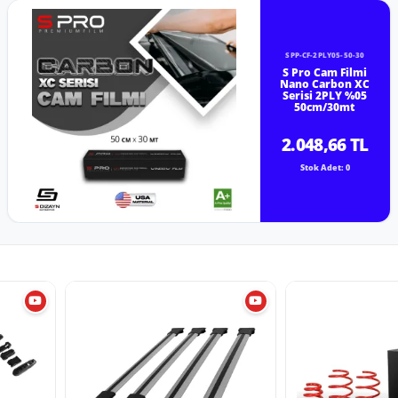
SPP-CF-2PLY05-50-30
S Pro Cam Filmi
Nano Carbon XC
Serisi 2PLY %05
50cm/30mt
2.048,66 TL
Stok Adet: 0