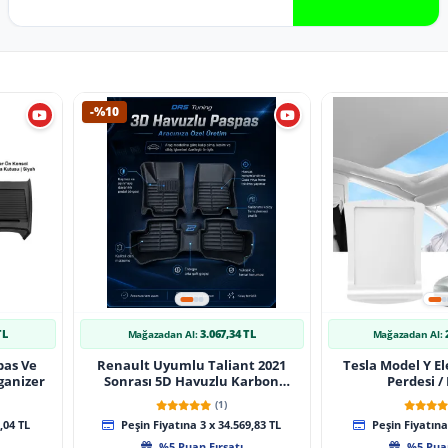
-%10
TL
3.067,34 TL
Mağazadan Al:
Mağazadan Al:
pas Ve
Renault Uyumlu Taliant 2021
Tesla Model Y El
ganizer
Sonrası 5D Havuzlu Karbon
Perdesi /
Dizayn Paspas Seti
(1)
,04 TL
Peşin Fiyatına 3 x 34.569,83 TL
Peşin Fiyatına 
%5 Puan Fırsatı
%5 Puan