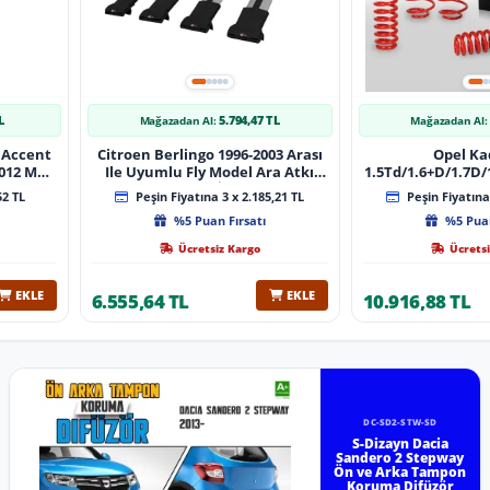
L
5.794,47 TL
Mağazadan Al:
Mağazadan Al:
 Accent
Citroen Berlingo 1996-2003 Arası
Opel Ka
 Muz
Ile Uyumlu Fly Model Ara Atkı
1.5Td/1.6+D/1.7D/1
lı
Tavan Barı Gri̇ 4 Adet Bar
08/1991 40Mm 
52 TL
Peşin Fiyatına 3 x 2.185,21 TL
Peşin Fiyatına 
%5 Puan Fırsatı
%5 Puan
Ücretsiz Kargo
Ücretsi
EKLE
EKLE
6.555,64 TL
10.916,88 TL
DC-SD2-STW-SD
S-Dizayn Dacia
Sandero 2 Stepway
Ön ve Arka Tampon
Koruma Difüzör