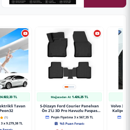
24.922,33 TL
1.426,25 TL
Mağazadan Al:
Mağ
ektrikli Tavan
S-Dizayn Ford Courier Panelvan
Volvo Xc9
 Peon32
Ön 2'Li 3D Pro Havuzlu Paspas
Kaliper K
2014-2024 A+ Kalite
(1)
Peşin Fiyatına 3 x 567,35 TL
Peşin
3 x 9.279,38 TL
%5 Puan Fırsatı
 Fırsatı