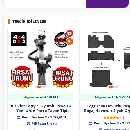
TERCIH EDILENLER
4.528,10 TL
6.502,02 
Mağazadan Al:
Mağazadan Al:
Bisiklet Taşıyıcı Uyumlu Pro-S Gri
Togg T10X Havuzlu Pas
Yeni Ürün Parça Tavan Tipi
Bagaj Havuzu + Siyah Or
Bisiklet Taşıyıcı
Peşin Fiyatına 3 x 1.725,96 TL
(1)
%5 Puan Fırsatı
Peşin Fiyatına 3 x 2.457
%5 Puan Fırsatı