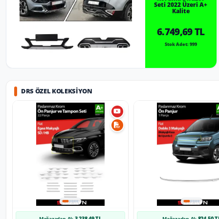
Seti 2022 Üzeri A+
Kalite
6.749,69 TL
Stok Adet: 999
DRS ÖZEL KOLEKSIYON
3.238,49 TL
824,50 T
Mağazadan Al:
Mağazadan Al: