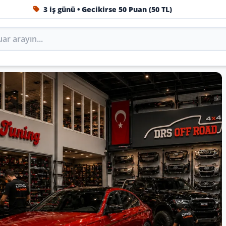
1984'ten beri Türkiye’nin en büyük oto aksesuar ve tuning
Oto Aksesuar, Tuning, Body Kit ve 
Tuning’de marka, model ve yıla göre keşfedin.