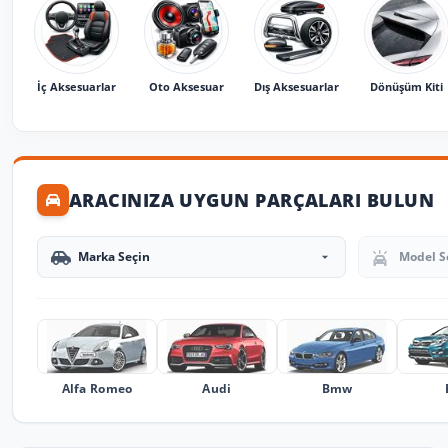
İç Aksesuarlar
Oto Aksesuar
Dış Aksesuarlar
Dönüşüm Kiti
ARACINIZA UYGUN PARÇALARI BULUN
Marka Seçin
Model Seçin
Alfa Romeo
Audi
Bmw