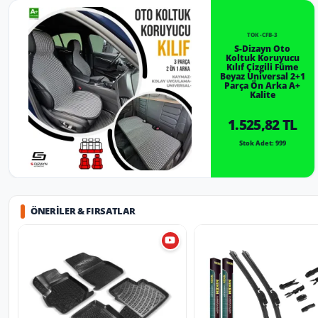
TOK-CFB-3
S-Dizayn Oto
Koltuk Koruyucu
Kılıf Çizgili Füme
Beyaz Universal 2+1
Parça Ön Arka A+
Kalite
1.525,82 TL
Stok Adet: 999
ÖNERILER & FIRSATLAR