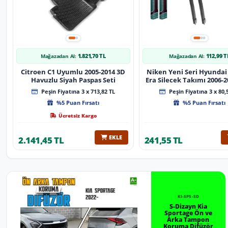
1.821,70 TL
112,99 T
Mağazadan Al:
Mağazadan Al:
Citroen C1 Uyumlu 2005-2014 3D
Niken Yeni Seri Hyundai
Havuzlu Siyah Paspas Seti
Era Silecek Takımı 2006-2012
Tip Silecek Aparat
Peşin Fiyatına 3 x 713,82 TL
Peşin Fiyatına 3 x 80,
%5 Puan Fırsatı
%5 Puan Fırsatı
Ücretsiz Kargo
EKLE
2.141,45 TL
241,55 TL
KI-SP5-SD
S-Dizayn Kia
Sportage Ön ve
Arka Tampon
Koruma Difüzör