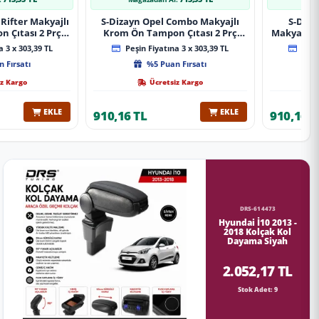
Rifter Makyajlı
S-Dizayn Opel Combo Makyajlı
S-Diza
 Çıtası 2 Prç
Krom Ön Tampon Çıtası 2 Prç
Makyajlı 
A+ Kalite
2023 Üzeri A+ Kalite
2 Prç 
 3 x 303,39 TL
Peşin Fiyatına 3 x 303,39 TL
Peşin
 Fırsatı
%5 Puan Fırsatı
z Kargo
Ücretsiz Kargo
EKLE
EKLE
910,16 TL
910,16 T
DRS-614473
Hyundai İ10 2013 -
2018 Kolçak Kol
Dayama Siyah
2.052,17 TL
Stok Adet: 9