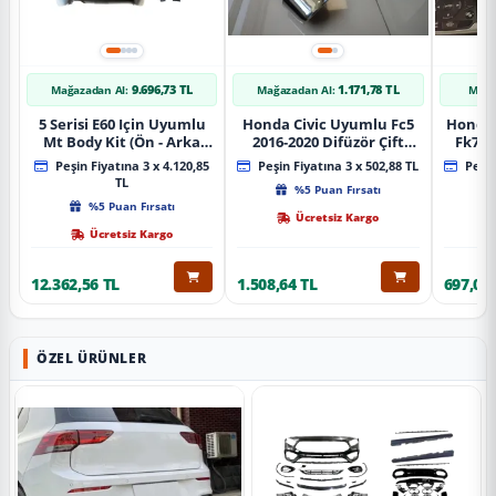
9.696,73 TL
1.171,78 TL
Mağazadan Al:
Mağazadan Al:
Mağa
5 Serisi E60 Için Uyumlu
Honda Civic Uyumlu Fc5
Honda 
Mt Body Kit (Ön - Arka
2016-2020 Difüzör Çift
Fk7 2
Tampon -Marspiyel )
Çıkış İçin Egzoz Seti
Pad
Peşin Fiyatına 3 x 4.120,85
Peşin Fiyatına 3 x 502,88 TL
Peşin
TL
%5 Puan Fırsatı
%5 Puan Fırsatı
Ücretsiz Kargo
Ücretsiz Kargo
12.362,56 TL
1.508,64 TL
697,09 
ÖZEL ÜRÜNLER