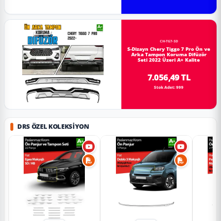
CH-TG7-SD
S-Dizayn Chery Tiggo 7 Pro Ön ve
Arka Tampon Koruma Difüzör
Seti 2022 Üzeri A+ Kalite
7.056,49 TL
Stok Adet: 999
DRS ÖZEL KOLEKSIYON