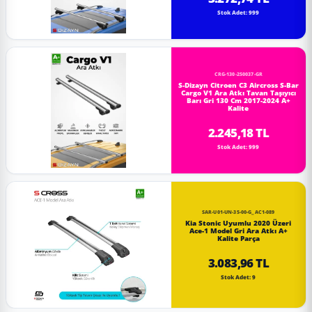
Stok Adet: 999
CRG-130-250037-GR
S-Dizayn Citroen C3 Aircross S-Bar
Cargo V1 Ara Atkı Tavan Taşıyıcı
Barı Gri 130 Cm 2017-2024 A+
Kalite
2.245,18 TL
Stok Adet: 999
SAR-U01-UN-35-00-G_AC1-089
Kia Stonic Uyumlu 2020 Üzeri
Ace-1 Model Gri Ara Atkı A+
Kalite Parça
3.083,96 TL
Stok Adet: 9