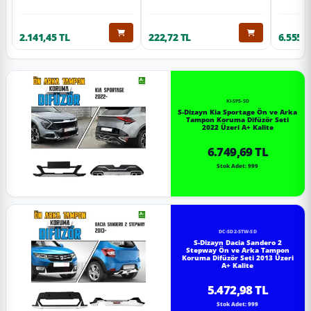
2.141,45 TL
222,72 TL
6.555,6
KI-SP5-SD
S-Dizayn Kia Sportage Ön ve Arka
Tampon Koruma Difüzör Seti
2022 Üzeri A+ Kalite
6.749,69 TL
Stok Adet: 999
DC-SD2-STW-SD
S-Dizayn Dacia Sandero 2
Stepway Ön ve Arka Tampon
Koruma Difüzör Seti 2013 Üzeri
A+ Kalite
5.472,98 TL
Stok Adet: 999