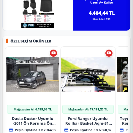
Üzeri A+ Kalite
4.404,44 TL
Stok Adet: 999
ÖZEL SEÇIM ÜRÜNLER
6.199,36 TL
17.191,20 TL
Mağazadan Al:
Mağazadan Al:
Mağaz
Dacia Duster Uyumlu
Ford Ranger Uyumlu
Toyot
-2011 Ön Koruma Ön
Rollbar Basket Aqm-S10
Koru
Tekli Koruma
2015+ Uyumlu
Chrom
Peşin Fiyatına 3 x 2.364,95
Peşin Fiyatına 3 x 6.560,82
Peşin