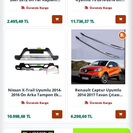
Abs Krom Parça
Koruma Demiri Paslanmaz
Ücretsiz Kargo
Ücretsiz Kargo
Çelik Krom
2.495,49 TL
11.736,37 TL
Nissan X-Trail Uyumlu 2014-
Renault Captur Uyumlu
2016 Ön Arka Tampon Ek
2014 2017 Tavan Çıtası
Koruma Difüzör İthal
Gümüş Parça
Ücretsiz Kargo
Ücretsiz Kargo
10.998,68 TL
6.298,60 TL