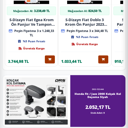
3.238,49 TL
824,50 TL
Mağazadan Al:
Mağazadan Al:
Mağa
S-Dizayn Fiat Egea Krom
S-Dizayn Fiat Doblo 3
S-D
Ön Panjur Ve Tampon
Krom Ön Panjur 2023
Partn
Çıta Seti Diamond Model
Üzeri A+ Kalite
Ön Ta
Peşin Fiyatına 3 x 1.248,33
Peşin Fiyatına 3 x 344,48 TL
Peşin
22 Prç. 2020 Üzeri (Parlak
2023
TL
%5 Puan Fırsatı
Krom)
%5 Puan Fırsatı
Ücretsiz Kargo
Ücretsiz Kargo
3.744,98 TL
1.033,44 TL
910,16 
DRS-153444
Honda Fit / Jazz 2008 Kolçak Kol
Dayama Siyah
2.052,17 TL
Stok Adet: 9