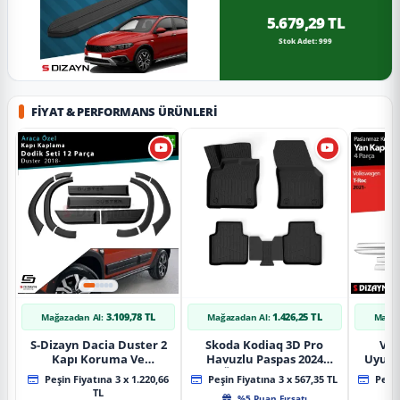
5.679,29 TL
Stok Adet: 999
FIYAT & PERFORMANS ÜRÜNLERI
3.109,78 TL
1.426,25 TL
Mağazadan Al:
Mağazadan Al:
Mağaz
S-Dizayn Dacia Duster 2
Skoda Kodiaq 3D Pro
Vol
Kapı Koruma Ve
Havuzlu Paspas 2024
Uyuml
Çamurluk Kaplaması
Üzeri A+ Kalite
Yan Ka
Peşin Fiyatına 3 x 1.220,66
Peşin Fiyatına 3 x 567,35 TL
Peşin
Dodik Seti 2018 Üzeri A+
20
TL
%5 Puan Fırsatı