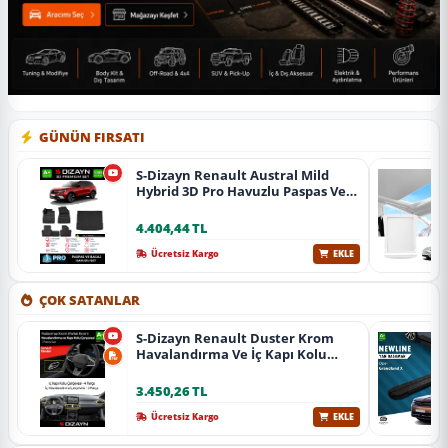
GÜNÜN FIRSATI
S-Dizayn Renault Austral Mild
Hybrid 3D Pro Havuzlu Paspas Ve
Bagaj Havuzu Seti (2'Li Set) 2023
Üzeri A+ Kalite
4.404,44 TL
Ücretsiz Kargo
EKLE
ÇOK SATANLAR
S-Dizayn Renault Duster Krom
Havalandırma Ve İç Kapı Kolu
Çerçevesi 7 Prç. 2024 Üzeri (Parlak
Krom) A+ Kalite
3.450,26 TL
Ücretsiz Kargo
EKLE