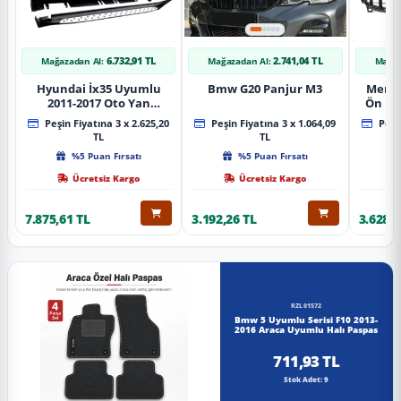
6.732,91 TL
2.741,04 TL
Mağazadan Al:
Mağazadan Al:
Mağaz
Hyundai İx35 Uyumlu
Bmw G20 Panjur M3
Merce
2011-2017 Oto Yan
Ön Pa
Basamak Koruma Side
Piano
Peşin Fiyatına 3 x 2.625,20
Peşin Fiyatına 3 x 1.064,09
Peşin
Step Bmw Style
TL
TL
%5 Puan Fırsatı
%5 Puan Fırsatı
Ücretsiz Kargo
Ücretsiz Kargo
7.875,61 TL
3.192,26 TL
3.628,8
RZL01572
Bmw 5 Uyumlu Serisi F10 2013-
2016 Araca Uyumlu Halı Paspas
711,93 TL
Stok Adet: 9