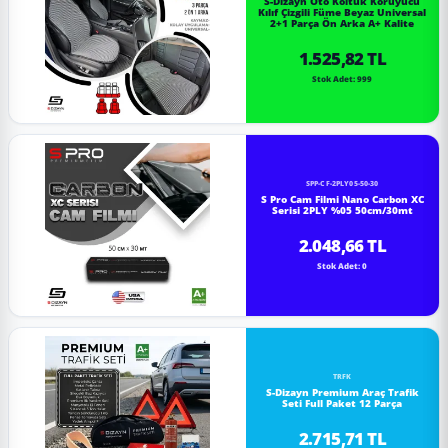
S-Dizayn Oto Koltuk Koruyucu
Kılıf Çizgili Füme Beyaz Universal
2+1 Parça Ön Arka A+ Kalite
1.525,82 TL
Stok Adet: 999
SPP-CF-2PLY05-50-30
S Pro Cam Filmi Nano Carbon XC
Serisi 2PLY %05 50cm/30mt
2.048,66 TL
Stok Adet: 0
TRFK
S-Dizayn Premium Araç Trafik
Seti Full Paket 12 Parça
2.715,71 TL