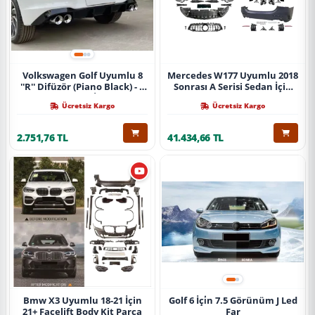
Volkswagen Golf Uyumlu 8
Mercedes W177 Uyumlu 2018
''R'' Difüzör (Piano Black) - 4
Sonrası A Serisi Sedan İçin
Egzoz (Life Style İmpression
A45 Body Kit (Arka
Ücretsiz Kargo
Ücretsiz Kargo
Paket İçin)
Tamponlu Set)
2.751,76 TL
41.434,66 TL
Bmw X3 Uyumlu 18-21 İçin
Golf 6 İçi̇n 7.5 Görünüm J Led
21+ Facelift Body Kit Parça
Far