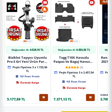
-%10
4.528,10 TL
6.502,02 TL
Mağazadan Al:
Mağazadan Al:
Mağaz
Bisiklet Taşıyıcı Uyumlu
Togg T10X Havuzlu
Renaul
Pro-S Gri Yeni Ürün Parça
Paspas Ve Bagaj Havuzu +
2021 S
Tavan Tipi Bisiklet
Siyah Organizer
Karbo
Peşin Fiyatına 3 x 1.725,96
(1)
Taşıyıcı
TL
Peşin Fiyatına 3 x 2.457,04
Peşin
%5 Puan Fırsatı
TL
%5 Puan Fırsatı
Ücretsiz Kargo
Ücretsiz Kargo
4.121,65 T
5.177,89 TL
7.371,13 TL
3.709,4