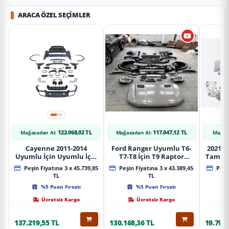
ARACA ÖZEL SEÇIMLER
122.068,02 TL
117.047,12 TL
Mağazadan Al:
Mağazadan Al:
Mağaz
Cayenne 2011-2014
Ford Ranger Uyumlu T6-
2021+ 
Uyumlu İçin Uyumlu İçin
T7-T8 İçin T9 Raptor
Tampo
2019+ Bagaj Facelift
Dönüşüm (Ön Arka Full)
Peşin Fiyatına 3 x 45.739,85
Peşin Fiyatına 3 x 43.389,45
Peşin
Parça
Parça
TL
TL
%5 Puan Fırsatı
%5 Puan Fırsatı
Ücretsiz Kargo
Ücretsiz Kargo
137.219,55 TL
130.168,36 TL
19.797,