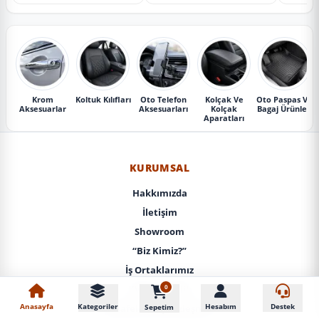
Krom
Koltuk Kılıfları
Oto Telefon
Kolçak Ve
Oto Paspas Ve
Aksesuarlar
Aksesuarları
Kolçak
Bagaj Ürünleri
Aparatları
KURUMSAL
Hakkımızda
İletişim
Showroom
“Biz Kimiz?”
İş Ortaklarımız
0
KVKK / Gizlilik
Anasayfa
Kategoriler
Hesabım
Destek
Sepetim
Mesafeli Satış Sözleşmesi