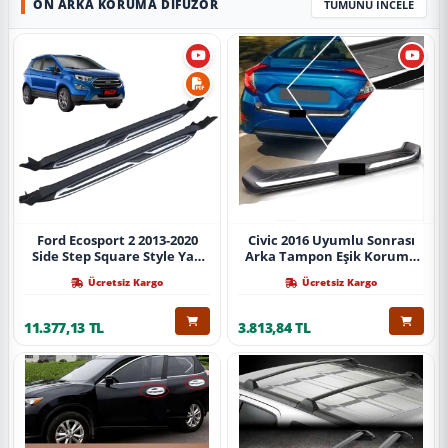
ÖN ARKA KORUMA DIFÜZÖR
TÜMÜNÜ İNCELE
Ford Ecosport 2 2013-2020
Civic 2016 Uyumlu Sonrası
Side Step Square Style Yan
Arka Tampon Eşik Koruma
Basamak (İthal)
Abs (Yazısız) Parça
Ücretsiz Kargo
Ücretsiz Kargo
11.377,13 TL
3.813,84 TL