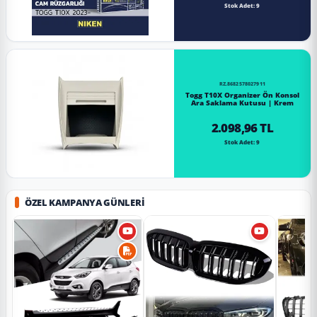
Stok Adet: 9
RZ.8682578027911
Togg T10X Organizer Ön Konsol
Ara Saklama Kutusu | Krem
2.098,96 TL
Stok Adet: 9
ÖZEL KAMPANYA GÜNLERI