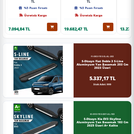
TL
TL
%5 Puan Fırsatı
%5 Puan Fırsatı
Ücretsiz Kargo
Ücretsiz Kargo
7.094,84 TL
19.682,47 TL
13.274,
FI-DB3-YBS-SL-AL-203
S-Dizayn Fiat Doblo 3 S-Line
Aluminyum Yan Basamak 203 Cm
2023 Üzeri
5.337,17 TL
Stok Adet: 999
KI-EV3-YBS-SKY-AL-183
S-Dizayn Kia EV3 Skyline
Aluminyum Yan Basamak 183 Cm
2025 Üzeri A+ Kalite