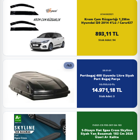
A144662021
Krom Cam Rüzgarlığı 1,2Mm
Hyundai İ20 2014 4'Lü / Caru437
893,11 TL
Stok Adet: 94
-%5
SR01-01
Portbagaj 400 Uyumlu Litre Siyah
Port Bagaj Parça
15.759,13 TL
14.971,18 TL
Stok Adet: 3
FI-EG1-CR-YBS-SKY-SA-183
S-Dizayn Fiat Egea Cross Skyline
Siyah Yan Basamak 183 Cm 2020
Üzeri A+ Kalite