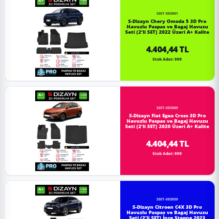
3SET-SDZ001
S-Dizayn Chery Omoda 5 3D Pro
Havuzlu Paspas ve Bagaj Havuzu
Seti (2'li SET) 2022 Üzeri A+ Kalite
4.404,44 TL
Stok Adet: 999
3SET-SDZ089
S-Dizayn Fiat Egea Cross 3D Pro
Havuzlu Paspas ve Bagaj Havuzu
Seti (2'li SET) 2020 Üzeri A+ Kalite
4.404,44 TL
Stok Adet: 999
3SET-SDZ039
S-Dizayn Citroen C4X 3D Pro
Havuzlu Paspas ve Bagaj Havuzu
Seti (2'li SET) İnce Stepne 2023