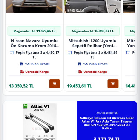
11.829,46 TL
16.985,23 TL
Mağazadan Al:
Mağazadan Al:
Mağaz
Nissan Navara Uyumlu
Mitsubishi L200 Uyumlu
Mitsub
Ön Koruma Krom 2016+
Sepetli Rollbar (Yeni
Yan B
Pst14 Parça
Nesil Sepetli Roll Bar
A
Peşin Fiyatına 3 x 4.450,17
Peşin Fiyatına 3 x 6.484,54
Peşin
Aqm-M10)
TL
TL
%5 Puan Fırsatı
%5 Puan Fırsatı
Ücretsiz Kargo
Ücretsiz Kargo
13.350,52 TL
19.453,61 TL
14.418,
ATL-130-250037-GR
S-Dizayn Citroen C3 Aircross S-Bar
Atlas V1 Ara Atkı Tavan Taşıyıcı
Barı Gri 130 Cm 2017-2024 A+
Kalite
3.272,74 TL