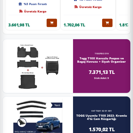
Kalite
%5 Puan Fırsatı
Ücretsiz Kargo
Ücretsiz Kargo
3.661,98 TL
1.702,06 TL
1.817,0
T10XPBOSYH
Togg T10X Havuzlu Paspas ve
Bagaj Havuzu + Siyah Organizer
7.371,13 TL
Stok Adet: 9
047 TG01 02 01 001
TOGG Uyumlu T10X 2023- Kromlu
4'lü Cam Rüzgarlığı
1.570,02 TL