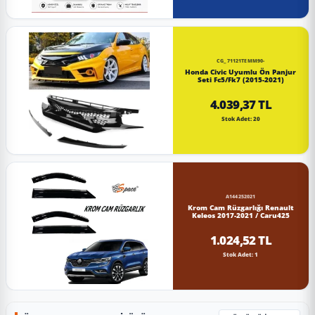
CG_71121TEMM90-
Honda Civic Uyumlu Ön Panjur
Seti Fc5/Fk7 (2015-2021)
4.039,37 TL
Stok Adet: 20
A144252021
Krom Cam Rüzgarlığı Renault
Keleos 2017-2021 / Caru425
1.024,52 TL
Stok Adet: 1