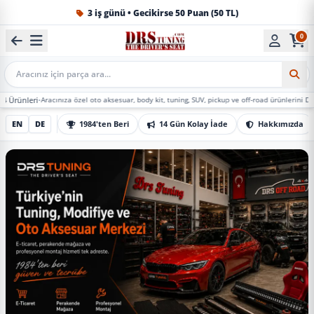
1984'ten beri Türkiye’nin en büyük oto aksesuar ve tuning
0
Mobil Arama
acınıza özel oto aksesuar, body kit, tuning, SUV, pickup ve off-road ürünlerini DRS Tuning’de m
EN
DE
1984'ten Beri
14 Gün Kolay İade
Hakkımızda