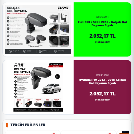
DRS-109971
Fiat 500 / 500C 2016 - Kolçak Kol
Dayama Siyah
2.052,17 TL
Stok Adet: 9
DRS-614473
Hyundai İ10 2013 - 2018 Kolçak
Kol Dayama Siyah
2.052,17 TL
Stok Adet: 9
TERCIH EDILENLER