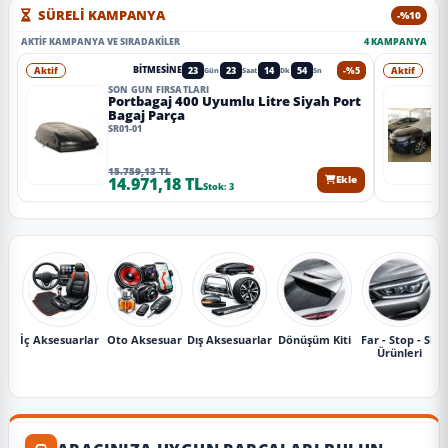
SÜRELİ KAMPANYA
-%10
AKTIF KAMPANYA VE SIRADAKILER
4 KAMPANYA
Aktif
23
23
14
52
-%5
Aktif
BITMESINE
Gün
Saat
Dk
Sn
SON GÜN FIRSATLARI
Portbagaj 400 Uyumlu Litre Siyah Port
Bagaj Parça
SR01-01
15.759,13 TL
14.971,18 TL
Ekle
Stok: 3
İç Aksesuarlar
Oto Aksesuar
Dış Aksesuarlar
Dönüşüm Kiti
Far - Stop - Sis
Ürünleri