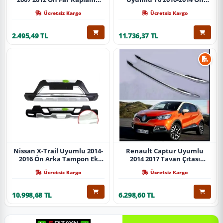
Abs Krom Parça
Koruma Demiri Paslanmaz
Ücretsiz Kargo
Ücretsiz Kargo
Çelik Krom
2.495,49 TL
11.736,37 TL
Nissan X-Trail Uyumlu 2014-
Renault Captur Uyumlu
2016 Ön Arka Tampon Ek
2014 2017 Tavan Çıtası
Koruma Difüzör İthal
Gümüş Parça
Ücretsiz Kargo
Ücretsiz Kargo
10.998,68 TL
6.298,60 TL