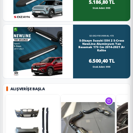
5.186,80 TL
Stok Adet: 999
SZ-SX2-YBS-NW-AL-173
S-Dizayn Suzuki SX4 2 S-Cross
NewLine Aluminyum Yan
Basamak 173 Cm 2014-2021 A+
Kalite
6.500,40 TL
Stok Adet: 999
ALIŞVERIŞE BAŞLA