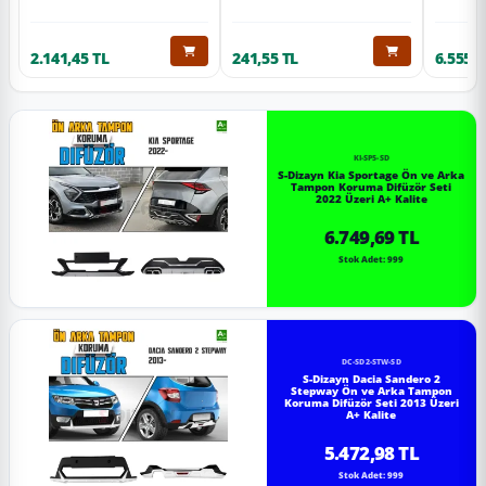
2.141,45 TL
241,55 TL
6.555,6
KI-SP5-SD
S-Dizayn Kia Sportage Ön ve Arka
Tampon Koruma Difüzör Seti
2022 Üzeri A+ Kalite
6.749,69 TL
Stok Adet: 999
DC-SD2-STW-SD
S-Dizayn Dacia Sandero 2
Stepway Ön ve Arka Tampon
Koruma Difüzör Seti 2013 Üzeri
A+ Kalite
5.472,98 TL
Stok Adet: 999