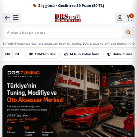
1984'ten beri Türkiye’nin en büyük oto aksesuar ve tuning
0
Mobil Arama
racınıza özel oto aksesuar, body kit, tuning, SUV, pickup ve off-road ürünlerini DRS Tuning’de 
EN
DE
1984'ten Beri
14 Gün Kolay İade
Hakkımızda