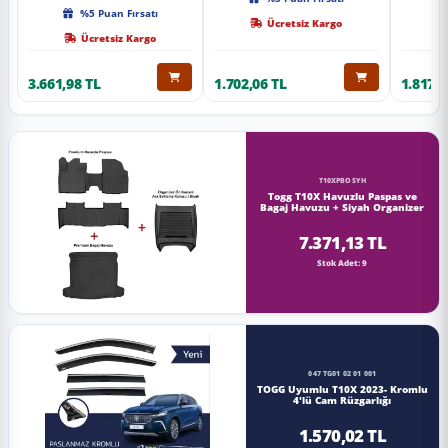
Kalite
%5 Puan Fırsatı
Ücretsiz Kargo
Ücretsiz Kargo
3.661,98 TL
1.702,06 TL
1.817,0
T10XPBOSYH
Togg T10X Havuzlu Paspas ve
Bagaj Havuzu + Siyah Organizer
7.371,13 TL
Stok Adet: 9
047 TG01 02 01 001
TOGG Uyumlu T10X 2023- Kromlu
4'lü Cam Rüzgarlığı
1.570,02 TL