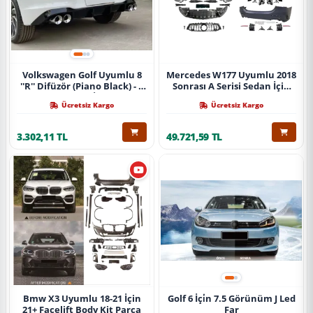
Volkswagen Golf Uyumlu 8
Mercedes W177 Uyumlu 2018
''R'' Difüzör (Piano Black) - 4
Sonrası A Serisi Sedan İçin
Egzoz (Life Style İmpression
A45 Body Kit (Arka
Ücretsiz Kargo
Ücretsiz Kargo
Paket İçin)
Tamponlu Set)
3.302,11 TL
49.721,59 TL
Bmw X3 Uyumlu 18-21 İçin
Golf 6 İçi̇n 7.5 Görünüm J Led
21+ Facelift Body Kit Parça
Far