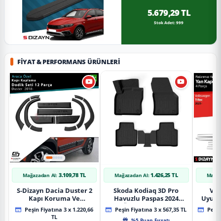
5.679,29 TL
Stok Adet: 999
FIYAT & PERFORMANS ÜRÜNLERI
3.109,78 TL
1.426,25 TL
Mağazadan Al:
Mağazadan Al:
Mağaz
S-Dizayn Dacia Duster 2
Skoda Kodiaq 3D Pro
Vol
Kapı Koruma Ve
Havuzlu Paspas 2024
Uyuml
Çamurluk Kaplaması
Üzeri A+ Kalite
Yan Ka
Peşin Fiyatına 3 x 1.220,66
Peşin Fiyatına 3 x 567,35 TL
Peşin
Dodik Seti 2018 Üzeri A+
20
TL
%5 Puan Fırsatı