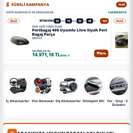
SÜRELİ KAMPANYA
-%10
AKTIF KAMPANYA VE SIRADAKILER
4 KAMPANYA
Aktif
23
12
22
36
-%5
Aktif
BITMESINE
Gün
Saat
Dk
Sn
SON GÜN FIRSATLARI
Portbagaj 400 Uyumlu Litre Siyah Port
Bagaj Parça
SR01-01
15.759,13 TL
14.971,18 TL
Ekle
Stok: 3
İç Aksesuarlar
Oto Aksesuar
Dış Aksesuarlar
Dönüşüm Kiti
Far - Stop - Sis
Ürünleri