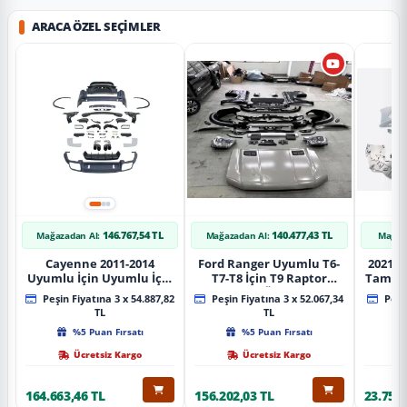
ARACA ÖZEL SEÇIMLER
146.767,54 TL
140.477,43 TL
Mağazadan Al:
Mağazadan Al:
Mağaz
Cayenne 2011-2014
Ford Ranger Uyumlu T6-
2021+ 
Uyumlu İçin Uyumlu İçin
T7-T8 İçin T9 Raptor
Tampo
2019+ Bagaj Facelift
Dönüşüm (Ön Arka Full)
Peşin Fiyatına 3 x 54.887,82
Peşin Fiyatına 3 x 52.067,34
Peşin
Parça
Parça
TL
TL
%5 Puan Fırsatı
%5 Puan Fırsatı
Ücretsiz Kargo
Ücretsiz Kargo
164.663,46 TL
156.202,03 TL
23.757,