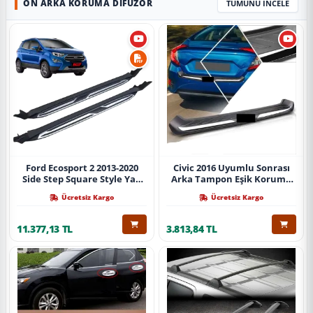
ÖN ARKA KORUMA DIFÜZÖR
TÜMÜNÜ İNCELE
Ford Ecosport 2 2013-2020
Civic 2016 Uyumlu Sonrası
Side Step Square Style Yan
Arka Tampon Eşik Koruma
Basamak (İthal)
Abs (Yazısız) Parça
Ücretsiz Kargo
Ücretsiz Kargo
11.377,13 TL
3.813,84 TL