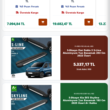
TL
TL
%5 Puan Fırsatı
%5 Puan Fırsatı
Ücretsiz Kargo
Ücretsiz Kargo
7.094,84 TL
19.682,47 TL
13.274,
FI-DB3-YBS-SL-AL-203
S-Dizayn Fiat Doblo 3 S-Line
Aluminyum Yan Basamak 203 Cm
2023 Üzeri
5.337,17 TL
Stok Adet: 999
KI-EV3-YBS-SKY-AL-183
S-Dizayn Kia EV3 Skyline
Aluminyum Yan Basamak 183 Cm
2025 Üzeri A+ Kalite