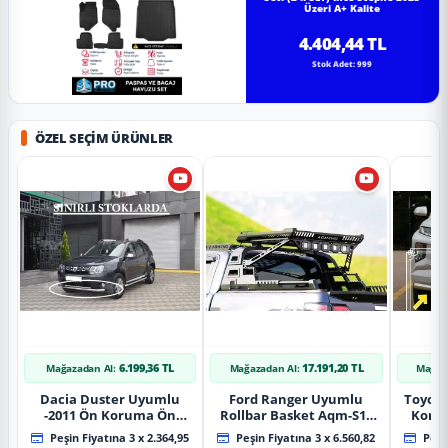
Üzeri A+ Kalite
4.404,44 TL
Stok Adet: 999
ÖZEL SEÇIM ÜRÜNLER
6.199,36 TL
17.191,20 TL
Mağazadan Al:
Mağazadan Al:
Mağaz
Dacia Duster Uyumlu
Ford Ranger Uyumlu
Toyot
-2011 Ön Koruma Ön
Rollbar Basket Aqm-S10
Koru
Tekli Koruma
2015+ Uyumlu
Chrom
Peşin Fiyatına 3 x 2.364,95
Peşin Fiyatına 3 x 6.560,82
Peşin