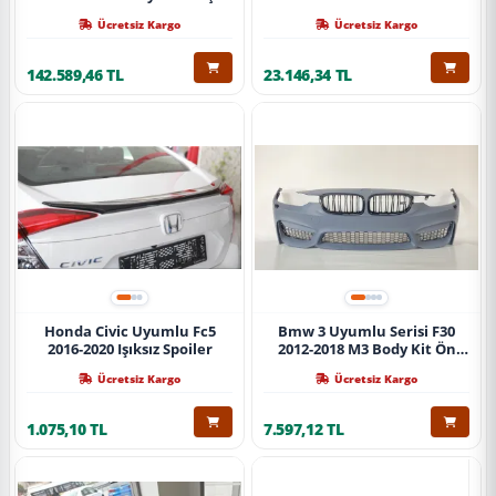
Ücretsiz Kargo
Ücretsiz Kargo
142.589,46 TL
23.146,34 TL
Honda Civic Uyumlu Fc5
Bmw 3 Uyumlu Serisi F30
2016-2020 Işıksız Spoiler
2012-2018 M3 Body Kit Ön
Tampon
Ücretsiz Kargo
Ücretsiz Kargo
1.075,10 TL
7.597,12 TL