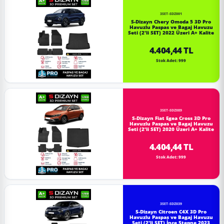
3SET-SDZ001
S-Dizayn Chery Omoda 5 3D Pro
Havuzlu Paspas ve Bagaj Havuzu
Seti (2'li SET) 2022 Üzeri A+ Kalite
4.404,44 TL
Stok Adet: 999
3SET-SDZ089
S-Dizayn Fiat Egea Cross 3D Pro
Havuzlu Paspas ve Bagaj Havuzu
Seti (2'li SET) 2020 Üzeri A+ Kalite
4.404,44 TL
Stok Adet: 999
3SET-SDZ039
S-Dizayn Citroen C4X 3D Pro
Havuzlu Paspas ve Bagaj Havuzu
Seti (2'li SET) İnce Stepne 2023