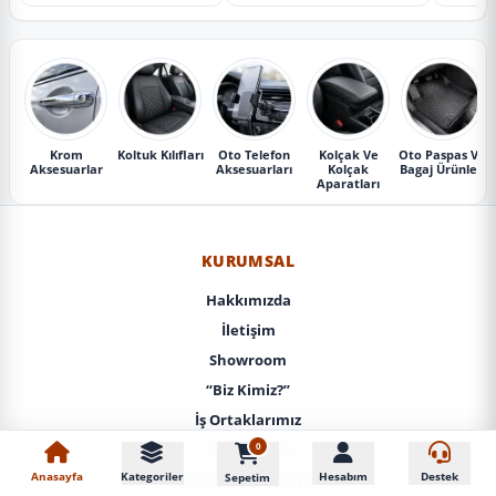
Krom
Koltuk Kılıfları
Oto Telefon
Kolçak Ve
Oto Paspas Ve
Aksesuarlar
Aksesuarları
Kolçak
Bagaj Ürünleri
Aparatları
KURUMSAL
Hakkımızda
İletişim
Showroom
“Biz Kimiz?”
İş Ortaklarımız
0
KVKK / Gizlilik
Anasayfa
Kategoriler
Hesabım
Destek
Sepetim
Mesafeli Satış Sözleşmesi