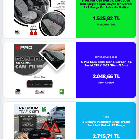
S-Dizayn Oto Koltuk Koruyucu
Kılıf Çizgili Füme Beyaz Universal
2+1 Parça Ön Arka A+ Kalite
1.525,82 TL
Stok Adet: 999
SPP-CF-2PLY05-50-30
S Pro Cam Filmi Nano Carbon XC
Serisi 2PLY %05 50cm/30mt
2.048,66 TL
Stok Adet: 0
TRFK
S-Dizayn Premium Araç Trafik
Seti Full Paket 12 Parça
2.715,71 TL