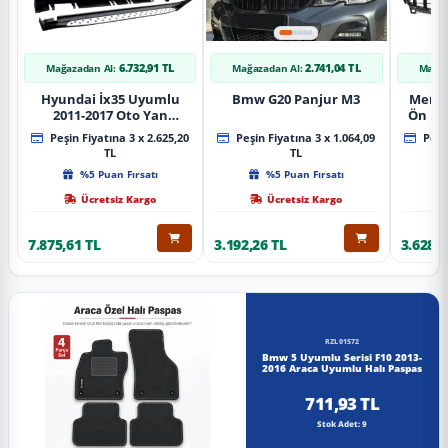
6.732,91 TL
2.741,04 TL
Mağazadan Al:
Mağazadan Al:
Mağaz
Hyundai İx35 Uyumlu
Bmw G20 Panjur M3
Merce
2011-2017 Oto Yan
Ön Pa
Basamak Koruma Side
Piano
Peşin Fiyatına 3 x 2.625,20
Peşin Fiyatına 3 x 1.064,09
Peşin
Step Bmw Style
TL
TL
%5 Puan Fırsatı
%5 Puan Fırsatı
Ücretsiz Kargo
Ücretsiz Kargo
7.875,61 TL
3.192,26 TL
3.628,8
RZL01572
Bmw 5 Uyumlu Serisi F10 2013-
2016 Araca Uyumlu Halı Paspas
711,93 TL
Stok Adet: 9