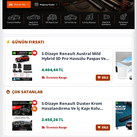
GÜNÜN FIRSATI
S-Dizayn Renault Austral Mild
Hybrid 3D Pro Havuzlu Paspas Ve
Bagaj Havuzu Seti (2'Li Set) 2023
Üzeri A+ Kalite
4.404,44 TL
Ücretsiz Kargo
EKLE
ÇOK SATANLAR
S-Dizayn Renault Duster Krom
Havalandırma Ve İç Kapı Kolu
Çerçevesi 7 Prç. 2024 Üzeri (Parlak
Krom) A+ Kalite
3.450,26 TL
Ücretsiz Kargo
EKLE