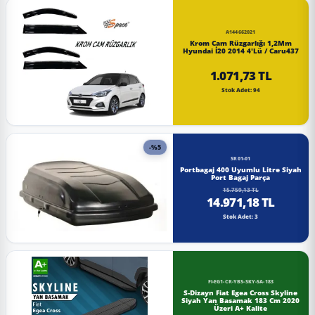
A144662021
Krom Cam Rüzgarlığı 1,2Mm
Hyundai İ20 2014 4'Lü / Caru437
1.071,73 TL
Stok Adet: 94
-%5
SR01-01
Portbagaj 400 Uyumlu Litre Siyah
Port Bagaj Parça
15.759,13 TL
14.971,18 TL
Stok Adet: 3
FI-EG1-CR-YBS-SKY-SA-183
S-Dizayn Fiat Egea Cross Skyline
Siyah Yan Basamak 183 Cm 2020
Üzeri A+ Kalite