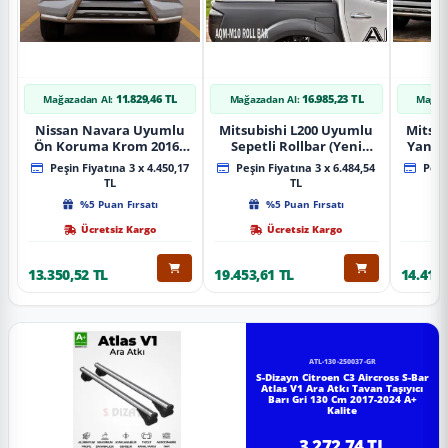
11.829,46 TL
16.985,23 TL
Mağazadan Al:
Mağazadan Al:
Mağaz
Nissan Navara Uyumlu
Mitsubishi L200 Uyumlu
Mitsub
Ön Koruma Krom 2016+
Sepetli Rollbar (Yeni
Yan B
Pst14 Parça
Nesil Sepetli Roll Bar
A
Peşin Fiyatına 3 x 4.450,17
Peşin Fiyatına 3 x 6.484,54
Peşin
Aqm-M10)
TL
TL
%5 Puan Fırsatı
%5 Puan Fırsatı
Ücretsiz Kargo
Ücretsiz Kargo
13.350,52 TL
19.453,61 TL
14.418,
ATL-130-250037-GR
S-Dizayn Citroen C3 Aircross S-Bar
Atlas V1 Ara Atkı Tavan Taşıyıcı
Barı Gri 130 Cm 2017-2024 A+
Kalite
3.272,74 TL