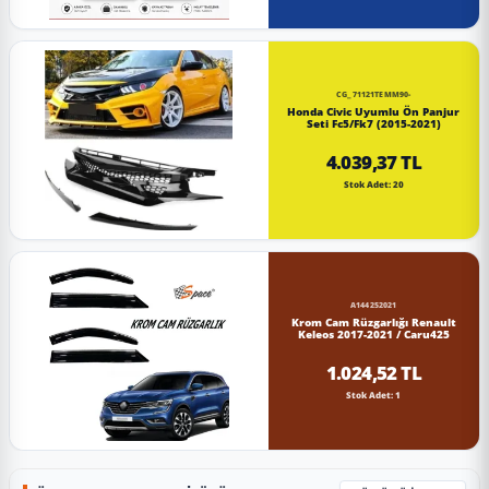
CG_71121TEMM90-
Honda Civic Uyumlu Ön Panjur
Seti Fc5/Fk7 (2015-2021)
4.039,37 TL
Stok Adet: 20
A144252021
Krom Cam Rüzgarlığı Renault
Keleos 2017-2021 / Caru425
1.024,52 TL
Stok Adet: 1