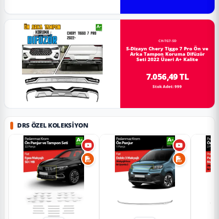
CH-TG7-SD
S-Dizayn Chery Tiggo 7 Pro Ön ve
Arka Tampon Koruma Difüzör
Seti 2022 Üzeri A+ Kalite
7.056,49 TL
Stok Adet: 999
DRS ÖZEL KOLEKSIYON