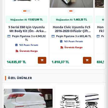
11.921,99 TL
1.443,33 TL
Mağazadan Al:
Mağazadan Al:
Mağa
5 Serisi E60 Için Uyumlu
Honda Civic Uyumlu Fc5
Honda 
Mt Body Kit (Ön - Arka
2016-2020 Difüzör Çift
Fk7 2
Tampon -Marspiyel )
Çıkış İçin Egzoz Seti
Pad
Peşin Fiyatına 3 x 4.945,02
Peşin Fiyatına 3 x 603,46 TL
Peşin
TL
%5 Puan Fırsatı
%5 Puan Fırsatı
Ücretsiz Kargo
Ücretsiz Kargo
14.835,07 TL
1.810,37 TL
836,51 
ÖZEL ÜRÜNLER