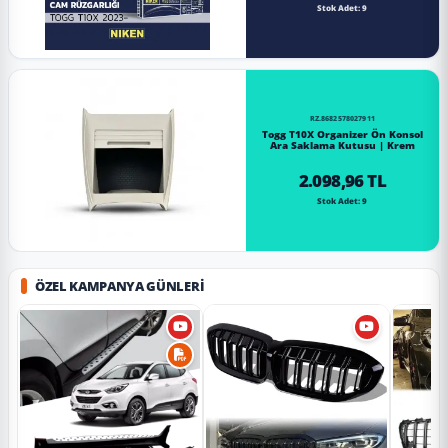
Stok Adet: 9
RZ.8682578027911
Togg T10X Organizer Ön Konsol
Ara Saklama Kutusu | Krem
2.098,96 TL
Stok Adet: 9
ÖZEL KAMPANYA GÜNLERI