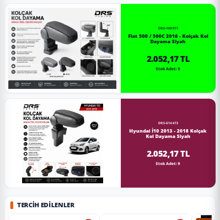
DRS-109971
Fiat 500 / 500C 2016 - Kolçak Kol
Dayama Siyah
2.052,17 TL
Stok Adet: 9
DRS-614473
Hyundai İ10 2013 - 2018 Kolçak
Kol Dayama Siyah
2.052,17 TL
Stok Adet: 9
TERCIH EDILENLER