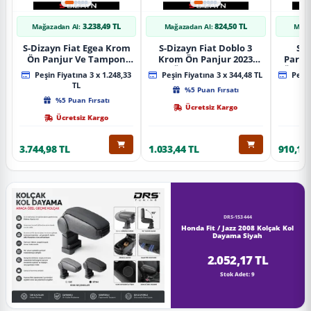
3.238,49 TL
824,50 TL
Mağazadan Al:
Mağazadan Al:
Mağa
S-Dizayn Fiat Egea Krom
S-Dizayn Fiat Doblo 3
S-D
Ön Panjur Ve Tampon
Krom Ön Panjur 2023
Partn
Çıta Seti Diamond Model
Üzeri A+ Kalite
Ön Ta
Peşin Fiyatına 3 x 1.248,33
Peşin Fiyatına 3 x 344,48 TL
Peşin
22 Prç. 2020 Üzeri (Parlak
2023
TL
%5 Puan Fırsatı
Krom)
%5 Puan Fırsatı
Ücretsiz Kargo
Ücretsiz Kargo
3.744,98 TL
1.033,44 TL
910,16 
DRS-153444
Honda Fit / Jazz 2008 Kolçak Kol
Dayama Siyah
2.052,17 TL
Stok Adet: 9