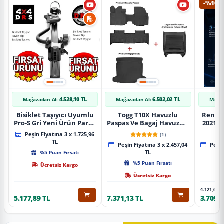
-%10
4.528,10 TL
6.502,02 TL
Mağazadan Al:
Mağazadan Al:
Mağaz
Bisiklet Taşıyıcı Uyumlu
Togg T10X Havuzlu
Renaul
Pro-S Gri Yeni Ürün Parça
Paspas Ve Bagaj Havuzu +
2021 S
Tavan Tipi Bisiklet
Siyah Organizer
Karbo
Peşin Fiyatına 3 x 1.725,96
(1)
Taşıyıcı
TL
Peşin Fiyatına 3 x 2.457,04
Peşin
%5 Puan Fırsatı
TL
%5 Puan Fırsatı
Ücretsiz Kargo
Ücretsiz Kargo
4.121,65 T
5.177,89 TL
7.371,13 TL
3.709,4