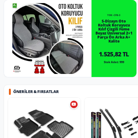
TOK-CFB-3
S-Dizayn Oto
Koltuk Koruyucu
Kılıf Çizgili Füme
Beyaz Universal 2+1
Parça Ön Arka A+
Kalite
1.525,82 TL
Stok Adet: 999
ÖNERILER & FIRSATLAR