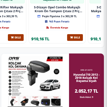
Rifter Makyajlı
S-Dizayn Opel Combo Makyajlı
S-Diza
 Çıtası 2 Prç
Krom Ön Tampon Çıtası 2 Prç
Makyajlı 
A+ Kalite
2023 Üzeri A+ Kalite
2 Prç 
 3 x 303,39 TL
Peşin Fiyatına 3 x 303,39 TL
Peşin
 Fırsatı
%5 Puan Fırsatı
z Kargo
Ücretsiz Kargo
EKLE
EKLE
910,16 TL
910,16 T
DRS-614473
Hyundai İ10 2013 -
2018 Kolçak Kol
Dayama Siyah
2.052,17 TL
Stok Adet: 9