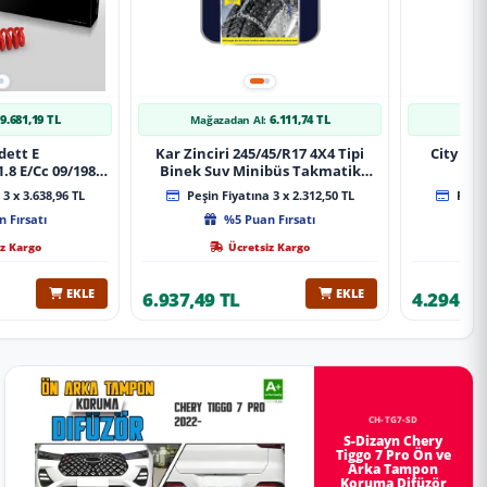
9.681,19 TL
6.111,74 TL
Mağazadan Al:
Mağa
dett E
Kar Zinciri 245/45/R17 4X4 Tipi
City 20
.8 E/Cc 09/1984-
Binek Suv Minibüs Takmatik
Xt Spor Yay
Kolay Montaj
3 x 3.638,96 TL
Peşin Fiyatına 3 x 2.312,50 TL
Peşin
 Fırsatı
%5 Puan Fırsatı
z Kargo
Ücretsiz Kargo
EKLE
EKLE
6.937,49 TL
4.294,78
CH-TG7-SD
S-Dizayn Chery
Tiggo 7 Pro Ön ve
Arka Tampon
Koruma Difüzör