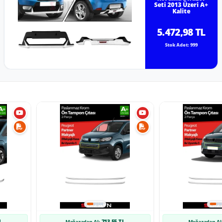
Seti 2013 Üzeri A+
Kalite
5.472,98 TL
Stok Adet: 999
L
713,55 TL
Mağazadan Al:
Mağazadan Al