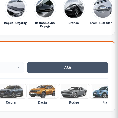
Kaput Rüzgarlığı
Batman Ayna
Branda
Krom Aksesuarlar
Kapağı
ARA
Cupra
Dacia
Dodge
Fiat