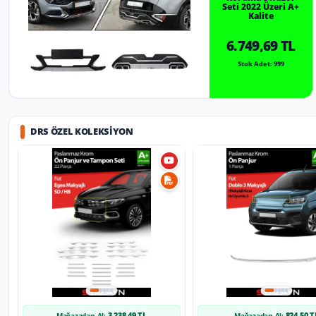
Seti 2022 Üzeri A+
Kalite
6.749,69 TL
Stok Adet: 999
DRS ÖZEL KOLEKSIYON
3.238,49 TL
824,50 T
Mağazadan Al:
Mağazadan Al: