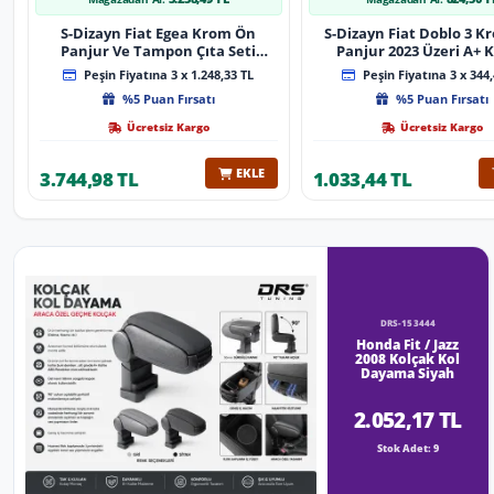
S-Dizayn Fiat Egea Krom Ön
S-Dizayn Fiat Doblo 3 
Panjur Ve Tampon Çıta Seti
Panjur 2023 Üzeri A+ K
Diamond Model 22 Prç. 2020
Peşin Fiyatına 3 x 1.248,33 TL
Peşin Fiyatına 3 x 344,
Üzeri (Parlak Krom)
%5 Puan Fırsatı
%5 Puan Fırsatı
Ücretsiz Kargo
Ücretsiz Kargo
EKLE
3.744,98 TL
1.033,44 TL
DRS-153444
Honda Fit / Jazz
2008 Kolçak Kol
Dayama Siyah
2.052,17 TL
Stok Adet: 9