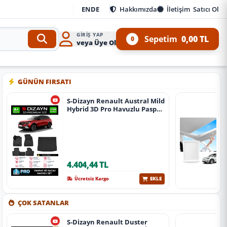
EN
DE
Hakkımızda
İletişim
Satıcı Ol
GIRIŞ YAP
Sepetim
0,00 TL
0
veya Üye Ol
Kit ve 4x4 Ürünleri
•
Aracınıza özel oto aksesuar, body kit, tuning, SUV, pickup ve off-
GÜNÜN FIRSATI
S-Dizayn Renault Austral Mild
Hybrid 3D Pro Havuzlu Paspas
Ve Bagaj Havuzu Seti (2'Li Set)
2023 Üzeri A+ Kalite
4.404,44 TL
EKLE
Ücretsiz Kargo
ÇOK SATANLAR
S-Dizayn Renault Duster