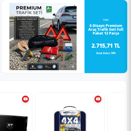
TRFK
S-Dizayn Premium
Araç Trafik Seti Full
Paket 12 Parça
2.715,71 TL
Stok Adet: 999