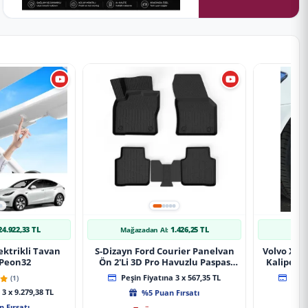
24.922,33 TL
1.426,25 TL
Mağazadan Al:
Mağ
ektrikli Tavan
S-Dizayn Ford Courier Panelvan
Volvo Xc9
 Peon32
Ön 2'Li 3D Pro Havuzlu Paspas
Kaliper K
2014-2024 A+ Kalite
(1)
Peşin Fiyatına 3 x 567,35 TL
Peşin
3 x 9.279,38 TL
%5 Puan Fırsatı
 Fırsatı