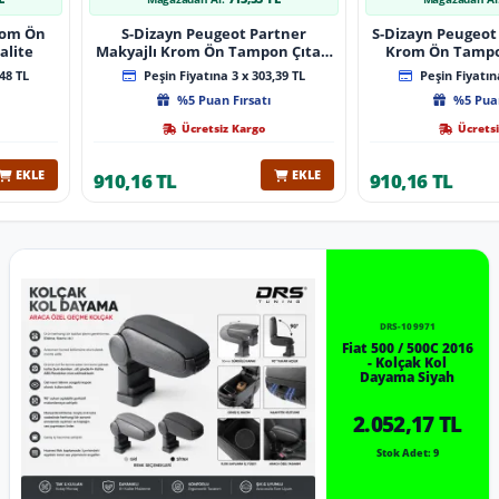
Krom Ön
S-Dizayn Peugeot Partner
S-Dizayn Peugeot 
alite
Makyajlı Krom Ön Tampon Çıtası
Krom Ön Tampon
2 Prç 2023 Üzeri A+ Kalite
2024 Üzeri 
48 TL
Peşin Fiyatına 3 x 303,39 TL
Peşin Fiyatına
%5 Puan Fırsatı
%5 Puan
Ücretsiz Kargo
Ücretsi
EKLE
EKLE
910,16 TL
910,16 TL
DRS-109971
Fiat 500 / 500C 2016
- Kolçak Kol
Dayama Siyah
2.052,17 TL
Stok Adet: 9