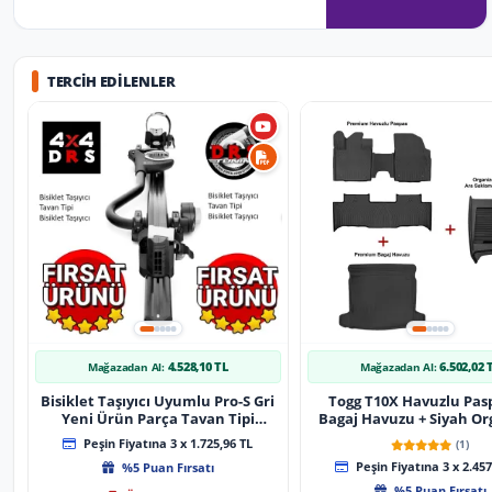
TERCIH EDILENLER
4.528,10 TL
6.502,02 
Mağazadan Al:
Mağazadan Al:
Bisiklet Taşıyıcı Uyumlu Pro-S Gri
Togg T10X Havuzlu Pas
Yeni Ürün Parça Tavan Tipi
Bagaj Havuzu + Siyah Or
Bisiklet Taşıyıcı
Peşin Fiyatına 3 x 1.725,96 TL
(1)
%5 Puan Fırsatı
Peşin Fiyatına 3 x 2.457
%5 Puan Fırsatı