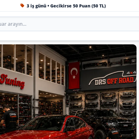
1984'ten beri Türkiye’nin en büyük oto aksesuar ve tuning
Oto Aksesuar, Tuning, Body 
ni DRS Tuning’de marka, model ve yıla göre keşfedin.