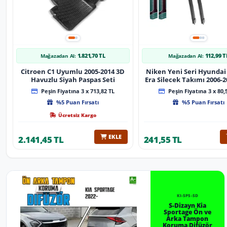
1.821,70 TL
112,99 T
Mağazadan Al:
Mağazadan Al:
Citroen C1 Uyumlu 2005-2014 3D
Niken Yeni Seri Hyundai
Havuzlu Siyah Paspas Seti
Era Silecek Takımı 2006-2012
Tip Silecek Aparat
Peşin Fiyatına 3 x 713,82 TL
Peşin Fiyatına 3 x 80,
%5 Puan Fırsatı
%5 Puan Fırsatı
Ücretsiz Kargo
EKLE
2.141,45 TL
241,55 TL
KI-SP5-SD
S-Dizayn Kia
Sportage Ön ve
Arka Tampon
Koruma Difüzör