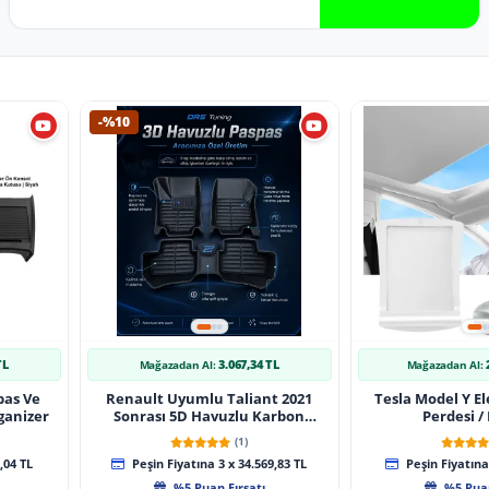
-%10
TL
3.067,34 TL
Mağazadan Al:
Mağazadan Al:
pas Ve
Renault Uyumlu Taliant 2021
Tesla Model Y El
ganizer
Sonrası 5D Havuzlu Karbon
Perdesi /
Dizayn Paspas Seti
(1)
,04 TL
Peşin Fiyatına 3 x 34.569,83 TL
Peşin Fiyatına 
%5 Puan Fırsatı
%5 Puan