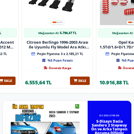
L
5.794,47 TL
Mağazadan Al:
Mağazadan Al:
 Accent
Citroen Berlingo 1996-2003 Arası
Opel Ka
 Muz
Ile Uyumlu Fly Model Ara Atkı
1.5Td/1.6+D/1.7D/1
lı
Tavan Barı Gri̇ 4 Adet Bar
08/1991 40Mm 
52 TL
Peşin Fiyatına 3 x 2.185,21 TL
Peşin Fiyatına 
%5 Puan Fırsatı
%5 Puan
Ücretsiz Kargo
Ücretsi
EKLE
EKLE
6.555,64 TL
10.916,88 TL
DC-SD2-STW-SD
S-Dizayn Dacia
Sandero 2 Stepway
Ön ve Arka Tampon
Koruma Difüzör