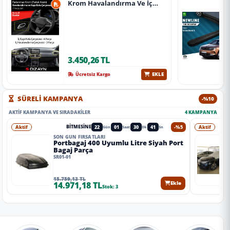
Krom Havalandırma Ve İç
Kapı Kolu Çerçevesi 7 Prç.
2024 Üzeri (Parlak Krom) A+
Kalite
3.450,26 TL
EKLE
Ücretsiz Kargo
SÜRELİ KAMPANYA
-%10
AKTIF KAMPANYA VE SIRADAKILER
4 KAMPANYA
Aktif
22
01
30
40
-%5
Aktif
BITMESINE
Gün
Saat
Dk
Sn
SON GÜN FIRSATLARI
Portbagaj 400 Uyumlu Litre Siyah Port
Bagaj Parça
SR01-01
15.759,13 TL
14.971,18 TL
Ekle
Stok: 3