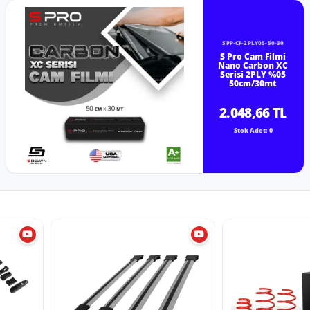
SPP-CF-2PLY05-50-30
S Pro Cam Filmi
Nano Carbon XC
Serisi 2PLY %05
50cm/30mt
2.048,66 TL
Stok Adet: 0