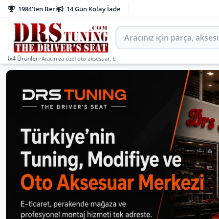
1984'ten Beri
14 Gün Kolay İade
Aracınız için parça arayın
ünleri
•
Aracınıza özel oto aksesuar, body kit, tuning, SUV, pickup ve off-road ürünleri