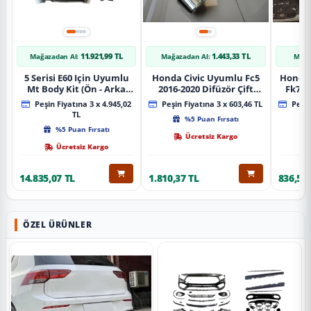
11.921,99 TL
1.443,33 TL
Mağazadan Al:
Mağazadan Al:
Mağa
5 Serisi E60 Için Uyumlu
Honda Civic Uyumlu Fc5
Honda 
Mt Body Kit (Ön - Arka
2016-2020 Difüzör Çift
Fk7 2
Tampon -Marspiyel )
Çıkış İçin Egzoz Seti
Pad
Peşin Fiyatına 3 x 4.945,02
Peşin Fiyatına 3 x 603,46 TL
Peşin
TL
%5 Puan Fırsatı
%5 Puan Fırsatı
Ücretsiz Kargo
Ücretsiz Kargo
14.835,07 TL
1.810,37 TL
836,51 
ÖZEL ÜRÜNLER