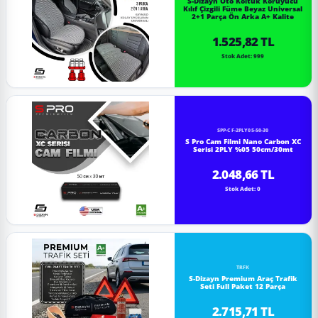
S-Dizayn Oto Koltuk Koruyucu
Kılıf Çizgili Füme Beyaz Universal
2+1 Parça Ön Arka A+ Kalite
1.525,82 TL
Stok Adet: 999
SPP-CF-2PLY05-50-30
S Pro Cam Filmi Nano Carbon XC
Serisi 2PLY %05 50cm/30mt
2.048,66 TL
Stok Adet: 0
TRFK
S-Dizayn Premium Araç Trafik
Seti Full Paket 12 Parça
2.715,71 TL