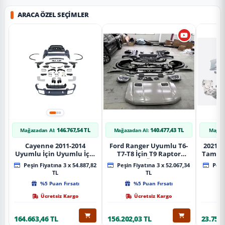
ARACA ÖZEL SEÇIMLER
146.767,54 TL
140.477,43 TL
Mağazadan Al:
Mağazadan Al:
Mağaz
Cayenne 2011-2014
Ford Ranger Uyumlu T6-
2021+ 
Uyumlu İçin Uyumlu İçin
T7-T8 İçin T9 Raptor
Tampo
2019+ Bagaj Facelift
Dönüşüm (Ön Arka Full)
Peşin Fiyatına 3 x 54.887,82
Peşin Fiyatına 3 x 52.067,34
Peşin
Parça
Parça
TL
TL
%5 Puan Fırsatı
%5 Puan Fırsatı
Ücretsiz Kargo
Ücretsiz Kargo
164.663,46 TL
156.202,03 TL
23.757,