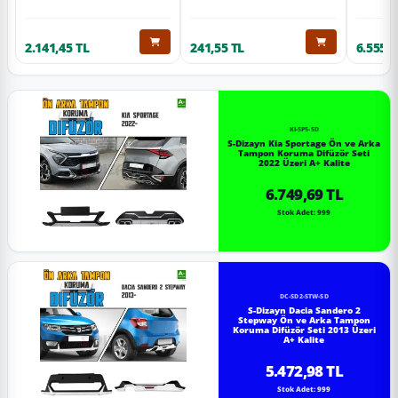
2.141,45 TL
241,55 TL
6.555,6
KI-SP5-SD
S-Dizayn Kia Sportage Ön ve Arka
Tampon Koruma Difüzör Seti
2022 Üzeri A+ Kalite
6.749,69 TL
Stok Adet: 999
DC-SD2-STW-SD
S-Dizayn Dacia Sandero 2
Stepway Ön ve Arka Tampon
Koruma Difüzör Seti 2013 Üzeri
A+ Kalite
5.472,98 TL
Stok Adet: 999