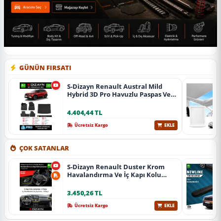
GÜNÜN FIRSATI
S-Dizayn Renault Austral Mild
Hybrid 3D Pro Havuzlu Paspas Ve
Bagaj Havuzu Seti (2'Li Set) 2023
Üzeri A+ Kalite
4.404,44 TL
Ücretsiz Kargo
EKLE
ÇOK SATANLAR
S-Dizayn Renault Duster Krom
Havalandırma Ve İç Kapı Kolu
Çerçevesi 7 Prç. 2024 Üzeri (Parlak
Krom) A+ Kalite
3.450,26 TL
Ücretsiz Kargo
EKLE