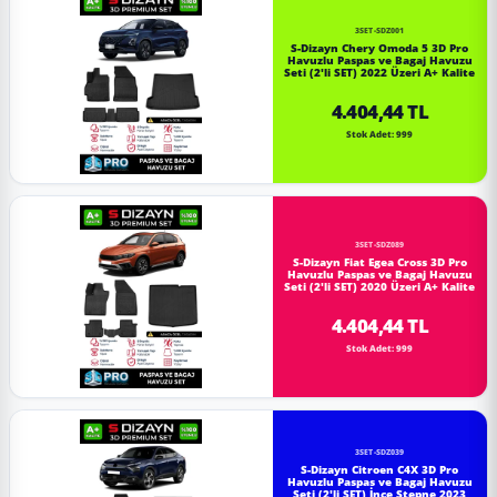
3SET-SDZ001
S-Dizayn Chery Omoda 5 3D Pro
Havuzlu Paspas ve Bagaj Havuzu
Seti (2'li SET) 2022 Üzeri A+ Kalite
4.404,44 TL
Stok Adet: 999
3SET-SDZ089
S-Dizayn Fiat Egea Cross 3D Pro
Havuzlu Paspas ve Bagaj Havuzu
Seti (2'li SET) 2020 Üzeri A+ Kalite
4.404,44 TL
Stok Adet: 999
3SET-SDZ039
S-Dizayn Citroen C4X 3D Pro
Havuzlu Paspas ve Bagaj Havuzu
Seti (2'li SET) İnce Stepne 2023