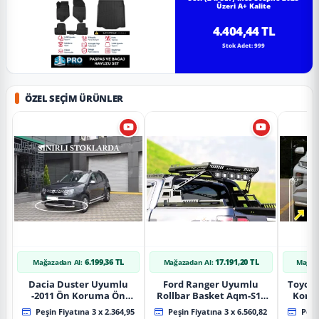
Üzeri A+ Kalite
4.404,44 TL
Stok Adet: 999
ÖZEL SEÇIM ÜRÜNLER
6.199,36 TL
17.191,20 TL
Mağazadan Al:
Mağazadan Al:
Mağaz
Dacia Duster Uyumlu
Ford Ranger Uyumlu
Toyot
-2011 Ön Koruma Ön
Rollbar Basket Aqm-S10
Koru
Tekli Koruma
2015+ Uyumlu
Chrom
Peşin Fiyatına 3 x 2.364,95
Peşin Fiyatına 3 x 6.560,82
Peşin