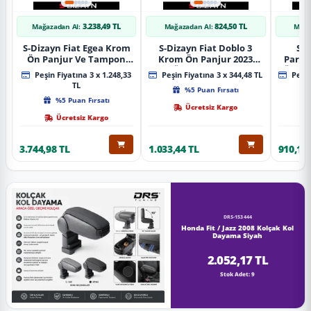
3.238,49 TL
824,50 TL
Mağazadan Al:
Mağazadan Al:
Mağa
S-Dizayn Fiat Egea Krom
S-Dizayn Fiat Doblo 3
S-D
Ön Panjur Ve Tampon
Krom Ön Panjur 2023
Partn
Çıta Seti Diamond Model
Üzeri A+ Kalite
Ön Ta
Peşin Fiyatına 3 x 1.248,33
Peşin Fiyatına 3 x 344,48 TL
Peşin
22 Prç. 2020 Üzeri (Parlak
2023
TL
%5 Puan Fırsatı
Krom)
%5 Puan Fırsatı
Ücretsiz Kargo
Ücretsiz Kargo
3.744,98 TL
1.033,44 TL
910,16 
DRS-153444
Honda Fit / Jazz 2008 Kolçak Kol
Dayama Siyah
2.052,17 TL
Stok Adet: 9