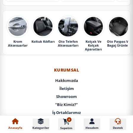
Krom
Koltuk Kılıfları
Oto Telefon
Kolçak Ve
Oto Paspas Ve
Aksesuarlar
Aksesuarları
Kolçak
Bagaj Ürünleri
Aparatları
KURUMSAL
Hakkımızda
İletişim
Showroom
“Biz Kimiz?”
İş Ortaklarımız
0
KVKK / Gizlilik
Anasayfa
Kategoriler
Hesabım
Destek
Sepetim
Mesafeli Satış Sözleşmesi