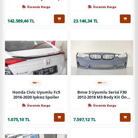
Ücretsiz Kargo
Ücretsiz Kargo
142.589,46 TL
23.146,34 TL
Honda Civic Uyumlu Fc5
Bmw 3 Uyumlu Serisi F30
2016-2020 Işıksız Spoiler
2012-2018 M3 Body Kit Ön
Tampon
Ücretsiz Kargo
Ücretsiz Kargo
1.075,10 TL
7.597,12 TL