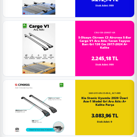
Stok Adet: 999
CRG-130-250037-GR
S-Dizayn Citroen C3 Aircross S-Bar
Cargo V1 Ara Atkı Tavan Taşıyıcı
Barı Gri 130 Cm 2017-2024 A+
Kalite
2.245,18 TL
Stok Adet: 999
SAR-U01-UN-35-00-G_AC1-089
Kia Stonic Uyumlu 2020 Üzeri
Ace-1 Model Gri Ara Atkı A+
Kalite Parça
3.083,96 TL
Stok Adet: 9