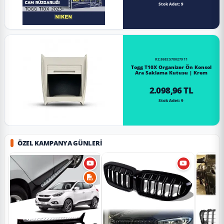
Stok Adet: 9
RZ.8682578027911
Togg T10X Organizer Ön Konsol
Ara Saklama Kutusu | Krem
2.098,96 TL
Stok Adet: 9
ÖZEL KAMPANYA GÜNLERI