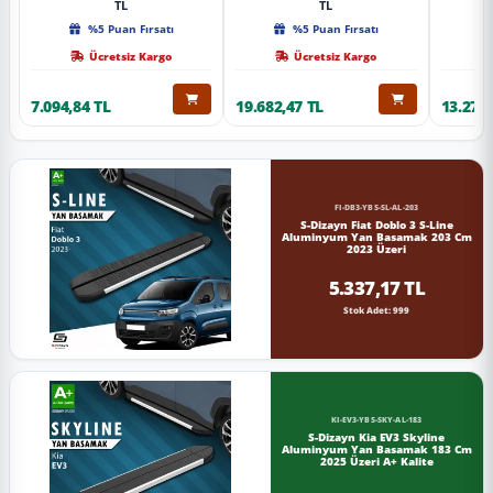
TL
TL
%5 Puan Fırsatı
%5 Puan Fırsatı
Ücretsiz Kargo
Ücretsiz Kargo
7.094,84 TL
19.682,47 TL
13.274,
FI-DB3-YBS-SL-AL-203
S-Dizayn Fiat Doblo 3 S-Line
Aluminyum Yan Basamak 203 Cm
2023 Üzeri
5.337,17 TL
Stok Adet: 999
KI-EV3-YBS-SKY-AL-183
S-Dizayn Kia EV3 Skyline
Aluminyum Yan Basamak 183 Cm
2025 Üzeri A+ Kalite