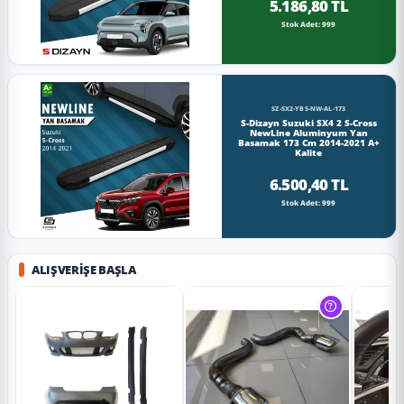
5.186,80 TL
Stok Adet: 999
SZ-SX2-YBS-NW-AL-173
S-Dizayn Suzuki SX4 2 S-Cross
NewLine Aluminyum Yan
Basamak 173 Cm 2014-2021 A+
Kalite
6.500,40 TL
Stok Adet: 999
ALIŞVERIŞE BAŞLA