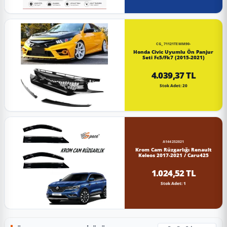
CG_71121TEMM90-
Honda Civic Uyumlu Ön Panjur
Seti Fc5/Fk7 (2015-2021)
4.039,37 TL
Stok Adet: 20
A144252021
Krom Cam Rüzgarlığı Renault
Keleos 2017-2021 / Caru425
1.024,52 TL
Stok Adet: 1