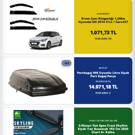
A144662021
Krom Cam Rüzgarlığı 1,2Mm
Hyundai İ20 2014 4'Lü / Caru437
1.071,73 TL
Stok Adet: 94
-%5
SR01-01
Portbagaj 400 Uyumlu Litre Siyah
Port Bagaj Parça
15.759,13 TL
14.971,18 TL
Stok Adet: 3
FI-EG1-CR-YBS-SKY-SA-183
S-Dizayn Fiat Egea Cross Skyline
Siyah Yan Basamak 183 Cm 2020
Üzeri A+ Kalite