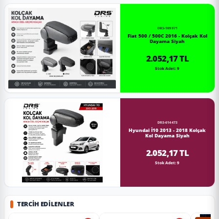
DRS-109971
Fiat 500 / 500C 2016 - Kolçak Kol
Dayama Siyah
2.052,17 TL
Stok Adet: 9
DRS-614473
Hyundai İ10 2013 - 2018 Kolçak
Kol Dayama Siyah
2.052,17 TL
Stok Adet: 9
TERCIH EDILENLER