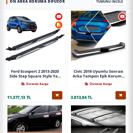
ÖN ARKA KORUMA DIFÜZÖR
TÜMÜNÜ İNCELE
Ford Ecosport 2 2013-2020
Civic 2016 Uyumlu Sonrası
Side Step Square Style Yan
Arka Tampon Eşik Koruma
Basamak (İthal)
Abs (Yazısız) Parça
Ücretsiz Kargo
Ücretsiz Kargo
11.377,13 TL
3.813,84 TL