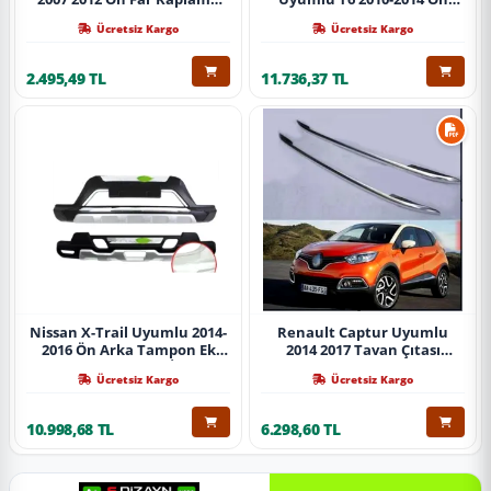
Abs Krom Parça
Koruma Demiri Paslanmaz
Ücretsiz Kargo
Ücretsiz Kargo
Çelik Krom
2.495,49 TL
11.736,37 TL
Nissan X-Trail Uyumlu 2014-
Renault Captur Uyumlu
2016 Ön Arka Tampon Ek
2014 2017 Tavan Çıtası
Koruma Difüzör İthal
Gümüş Parça
Ücretsiz Kargo
Ücretsiz Kargo
10.998,68 TL
6.298,60 TL