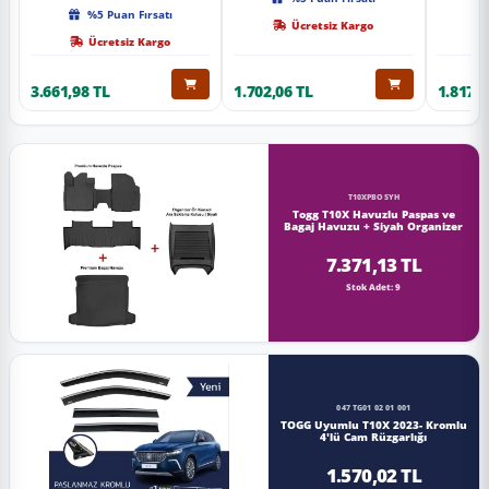
Kalite
%5 Puan Fırsatı
Ücretsiz Kargo
Ücretsiz Kargo
3.661,98 TL
1.702,06 TL
1.817,0
T10XPBOSYH
Togg T10X Havuzlu Paspas ve
Bagaj Havuzu + Siyah Organizer
7.371,13 TL
Stok Adet: 9
047 TG01 02 01 001
TOGG Uyumlu T10X 2023- Kromlu
4'lü Cam Rüzgarlığı
1.570,02 TL