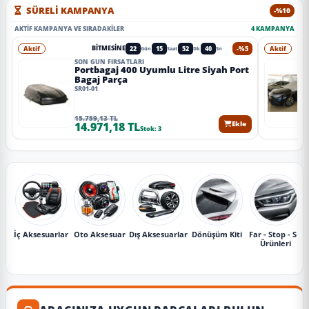
SÜRELİ KAMPANYA
-%10
AKTIF KAMPANYA VE SIRADAKILER
4 KAMPANYA
Aktif
22
15
52
37
-%5
Aktif
BITMESINE
Gün
Saat
Dk
Sn
SON GÜN FIRSATLARI
Portbagaj 400 Uyumlu Litre Siyah Port
Bagaj Parça
SR01-01
15.759,13 TL
14.971,18 TL
Ekle
Stok: 3
İç Aksesuarlar
Oto Aksesuar
Dış Aksesuarlar
Dönüşüm Kiti
Far - Stop - Sis
Ürünleri