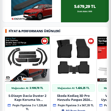
5.679,29 TL
Stok Adet: 999
FIYAT & PERFORMANS ÜRÜNLERI
3.109,78 TL
1.426,25 TL
Mağazadan Al:
Mağazadan Al:
Mağaz
S-Dizayn Dacia Duster 2
Skoda Kodiaq 3D Pro
Vol
Kapı Koruma Ve
Havuzlu Paspas 2024
Uyuml
Çamurluk Kaplaması
Üzeri A+ Kalite
Yan Ka
Peşin Fiyatına 3 x 1.220,66
Peşin Fiyatına 3 x 567,35 TL
Peşin
Dodik Seti 2018 Üzeri A+
20
TL
%5 Puan Fırsatı