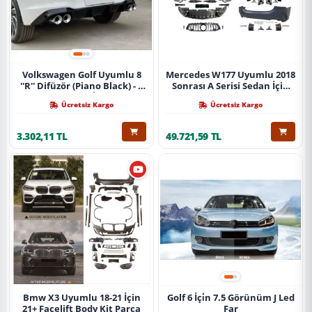
Volkswagen Golf Uyumlu 8
Mercedes W177 Uyumlu 2018
''R'' Difüzör (Piano Black) - 4
Sonrası A Serisi Sedan İçin
Egzoz (Life Style İmpression
A45 Body Kit (Arka
Ücretsiz Kargo
Ücretsiz Kargo
Paket İçin)
Tamponlu Set)
3.302,11 TL
49.721,59 TL
Bmw X3 Uyumlu 18-21 İçin
Golf 6 İçi̇n 7.5 Görünüm J Led
21+ Facelift Body Kit Parça
Far