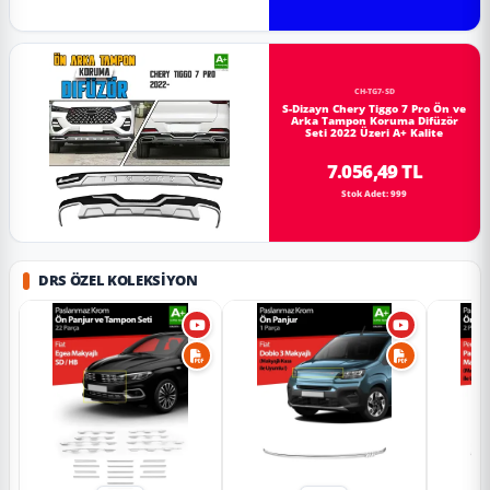
CH-TG7-SD
S-Dizayn Chery Tiggo 7 Pro Ön ve
Arka Tampon Koruma Difüzör
Seti 2022 Üzeri A+ Kalite
7.056,49 TL
Stok Adet: 999
DRS ÖZEL KOLEKSIYON