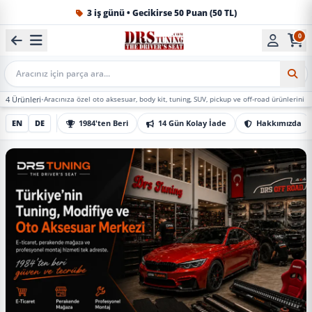
1984'ten beri Türkiye’nin en büyük oto aksesuar ve tuning
0
Mobil Arama
•
Aracınıza özel oto aksesuar, body kit, tuning, SUV, pickup ve off-road ürünlerini DRS Tuning’d
EN
DE
1984'ten Beri
14 Gün Kolay İade
Hakkımızda