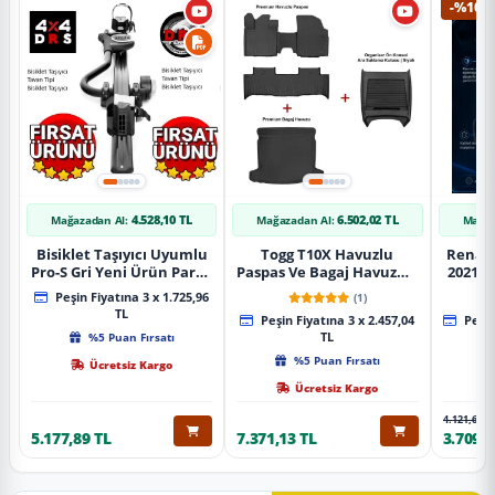
-%10
4.528,10 TL
6.502,02 TL
Mağazadan Al:
Mağazadan Al:
Mağaz
Bisiklet Taşıyıcı Uyumlu
Togg T10X Havuzlu
Renaul
Pro-S Gri Yeni Ürün Parça
Paspas Ve Bagaj Havuzu +
2021 S
Tavan Tipi Bisiklet
Siyah Organizer
Karbo
Peşin Fiyatına 3 x 1.725,96
(1)
Taşıyıcı
TL
Peşin Fiyatına 3 x 2.457,04
Peşin
%5 Puan Fırsatı
TL
%5 Puan Fırsatı
Ücretsiz Kargo
Ücretsiz Kargo
4.121,65 T
5.177,89 TL
7.371,13 TL
3.709,4