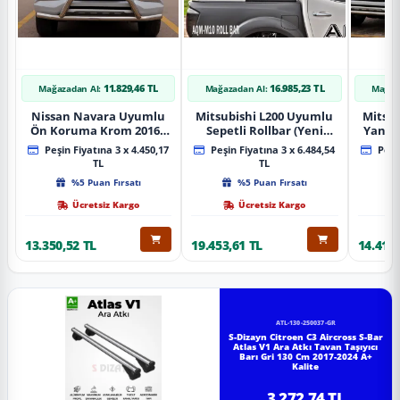
11.829,46 TL
16.985,23 TL
Mağazadan Al:
Mağazadan Al:
Mağaz
Nissan Navara Uyumlu
Mitsubishi L200 Uyumlu
Mitsub
Ön Koruma Krom 2016+
Sepetli Rollbar (Yeni
Yan B
Pst14 Parça
Nesil Sepetli Roll Bar
A
Peşin Fiyatına 3 x 4.450,17
Peşin Fiyatına 3 x 6.484,54
Peşin
Aqm-M10)
TL
TL
%5 Puan Fırsatı
%5 Puan Fırsatı
Ücretsiz Kargo
Ücretsiz Kargo
13.350,52 TL
19.453,61 TL
14.418,
ATL-130-250037-GR
S-Dizayn Citroen C3 Aircross S-Bar
Atlas V1 Ara Atkı Tavan Taşıyıcı
Barı Gri 130 Cm 2017-2024 A+
Kalite
3.272,74 TL