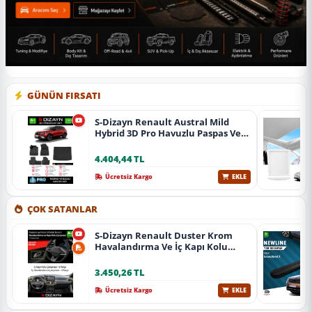
GÜNÜN FIRSATI
S-Dizayn Renault Austral Mild
Hybrid 3D Pro Havuzlu Paspas Ve
Bagaj Havuzu Seti (2'Li Set) 2023
Üzeri A+ Kalite
4.404,44 TL
Ücretsiz Kargo
EKLE
ÇOK SATANLAR
S-Dizayn Renault Duster Krom
Havalandırma Ve İç Kapı Kolu
Çerçevesi 7 Prç. 2024 Üzeri (Parlak
Krom) A+ Kalite
3.450,26 TL
Ücretsiz Kargo
EKLE