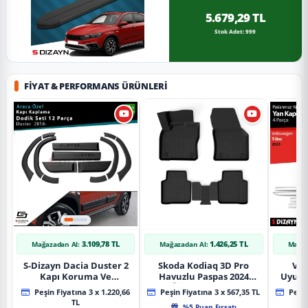
5.679,29 TL
Stok Adet: 999
FIYAT & PERFORMANS ÜRÜNLERI
3.109,78 TL
1.426,25 TL
Mağazadan Al:
Mağazadan Al:
Mağaz
S-Dizayn Dacia Duster 2
Skoda Kodiaq 3D Pro
Vol
Kapı Koruma Ve
Havuzlu Paspas 2024
Uyuml
Çamurluk Kaplaması
Üzeri A+ Kalite
Yan Ka
Peşin Fiyatına 3 x 1.220,66
Peşin Fiyatına 3 x 567,35 TL
Peşin
Dodik Seti 2018 Üzeri A+
20
TL
%5 Puan Fırsatı