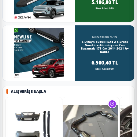
5.186,80 TL
Stok Adet: 999
SZ-SX2-YBS-NW-AL-173
S-Dizayn Suzuki SX4 2 S-Cross
NewLine Aluminyum Yan
Basamak 173 Cm 2014-2021 A+
Kalite
6.500,40 TL
Stok Adet: 999
ALIŞVERIŞE BAŞLA