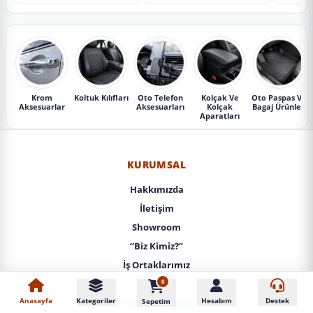
Krom
Koltuk Kılıfları
Oto Telefon
Kolçak Ve
Oto Paspas Ve
Aksesuarlar
Aksesuarları
Kolçak
Bagaj Ürünleri
Aparatları
KURUMSAL
Hakkımızda
İletişim
Showroom
“Biz Kimiz?”
İş Ortaklarımız
0
KVKK / Gizlilik
Anasayfa
Kategoriler
Hesabım
Destek
Sepetim
Mesafeli Satış Sözleşmesi