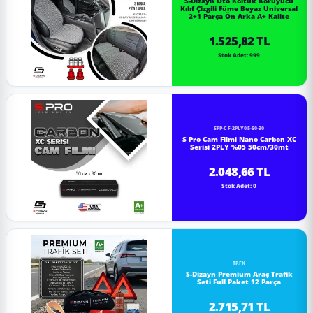
S-Dizayn Oto Koltuk Koruyucu
Kılıf Çizgili Füme Beyaz Universal
2+1 Parça Ön Arka A+ Kalite
1.525,82 TL
Stok Adet: 999
SPP-CF-2PLY05-50-30
S Pro Cam Filmi Nano Carbon XC
Serisi 2PLY %05 50cm/30mt
2.048,66 TL
Stok Adet: 0
TRFK
S-Dizayn Premium Araç Trafik
Seti Full Paket 12 Parça
2.715,71 TL