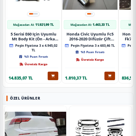
11.921,99 TL
1.443,33 TL
Mağazadan Al:
Mağazadan Al:
Mağa
5 Serisi E60 Için Uyumlu
Honda Civic Uyumlu Fc5
Honda 
Mt Body Kit (Ön - Arka
2016-2020 Difüzör Çift
Fk7 2
Tampon -Marspiyel )
Çıkış İçin Egzoz Seti
Pad
Peşin Fiyatına 3 x 4.945,02
Peşin Fiyatına 3 x 603,46 TL
Peşin
TL
%5 Puan Fırsatı
%5 Puan Fırsatı
Ücretsiz Kargo
Ücretsiz Kargo
14.835,07 TL
1.810,37 TL
836,51 
ÖZEL ÜRÜNLER