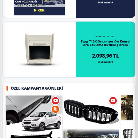
Stok Adet: 9
RZ.8682578027911
Togg T10X Organizer Ön Konsol
Ara Saklama Kutusu | Krem
2.098,96 TL
Stok Adet: 9
ÖZEL KAMPANYA GÜNLERI