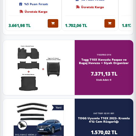
Kalite
%5 Puan Fırsatı
Ücretsiz Kargo
Ücretsiz Kargo
3.661,98 TL
1.702,06 TL
1.817,0
T10XPBOSYH
Togg T10X Havuzlu Paspas ve
Bagaj Havuzu + Siyah Organizer
7.371,13 TL
Stok Adet: 9
047 TG01 02 01 001
TOGG Uyumlu T10X 2023- Kromlu
4'lü Cam Rüzgarlığı
1.570,02 TL