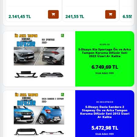
2.141,45 TL
241,55 TL
6.555,6
KI-SP5-SD
S-Dizayn Kia Sportage Ön ve Arka
Tampon Koruma Difüzör Seti
2022 Üzeri A+ Kalite
6.749,69 TL
Stok Adet: 999
DC-SD2-STW-SD
S-Dizayn Dacia Sandero 2
Stepway Ön ve Arka Tampon
Koruma Difüzör Seti 2013 Üzeri
A+ Kalite
5.472,98 TL
Stok Adet: 999