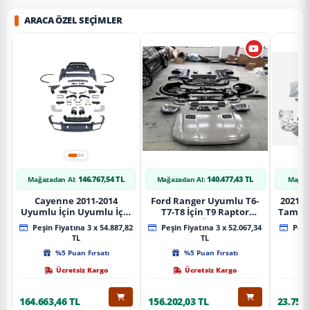
ARACA ÖZEL SEÇIMLER
146.767,54 TL
140.477,43 TL
Mağazadan Al:
Mağazadan Al:
Mağaz
Cayenne 2011-2014
Ford Ranger Uyumlu T6-
2021+ 
Uyumlu İçin Uyumlu İçin
T7-T8 İçin T9 Raptor
Tampo
2019+ Bagaj Facelift
Dönüşüm (Ön Arka Full)
Peşin Fiyatına 3 x 54.887,82
Peşin Fiyatına 3 x 52.067,34
Peşin
Parça
Parça
TL
TL
%5 Puan Fırsatı
%5 Puan Fırsatı
Ücretsiz Kargo
Ücretsiz Kargo
164.663,46 TL
156.202,03 TL
23.757,