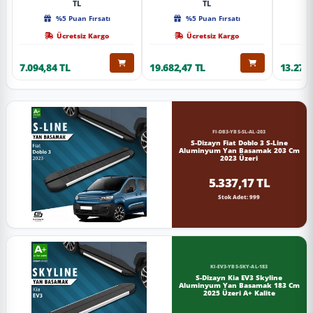
TL
TL
%5 Puan Fırsatı
%5 Puan Fırsatı
Ücretsiz Kargo
Ücretsiz Kargo
7.094,84 TL
19.682,47 TL
13.274,
FI-DB3-YBS-SL-AL-203
S-Dizayn Fiat Doblo 3 S-Line
Aluminyum Yan Basamak 203 Cm
2023 Üzeri
5.337,17 TL
Stok Adet: 999
KI-EV3-YBS-SKY-AL-183
S-Dizayn Kia EV3 Skyline
Aluminyum Yan Basamak 183 Cm
2025 Üzeri A+ Kalite