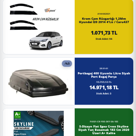
A144662021
Krom Cam Rüzgarlığı 1,2Mm
Hyundai İ20 2014 4'Lü / Caru437
1.071,73 TL
Stok Adet: 94
-%5
SR01-01
Portbagaj 400 Uyumlu Litre Siyah
Port Bagaj Parça
15.759,13 TL
14.971,18 TL
Stok Adet: 3
FI-EG1-CR-YBS-SKY-SA-183
S-Dizayn Fiat Egea Cross Skyline
Siyah Yan Basamak 183 Cm 2020
Üzeri A+ Kalite