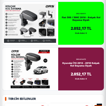
DRS-109971
Fiat 500 / 500C 2016 - Kolçak Kol
Dayama Siyah
2.052,17 TL
Stok Adet: 9
DRS-614473
Hyundai İ10 2013 - 2018 Kolçak
Kol Dayama Siyah
2.052,17 TL
Stok Adet: 9
TERCIH EDILENLER