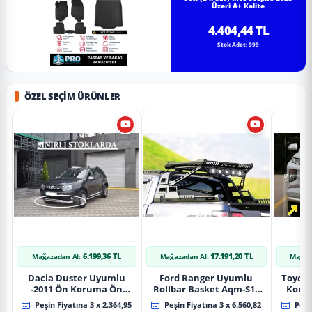
Üzeri A+ Kalite
4.404,44 TL
Stok Adet: 999
ÖZEL SEÇIM ÜRÜNLER
6.199,36 TL
17.191,20 TL
Mağazadan Al:
Mağazadan Al:
Mağaz
Dacia Duster Uyumlu
Ford Ranger Uyumlu
Toyot
-2011 Ön Koruma Ön
Rollbar Basket Aqm-S10
Koru
Tekli Koruma
2015+ Uyumlu
Chrom
Peşin Fiyatına 3 x 2.364,95
Peşin Fiyatına 3 x 6.560,82
Peşin