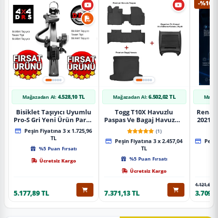
-%10
4.528,10 TL
6.502,02 TL
Mağazadan Al:
Mağazadan Al:
Mağaz
Bisiklet Taşıyıcı Uyumlu
Togg T10X Havuzlu
Renaul
Pro-S Gri Yeni Ürün Parça
Paspas Ve Bagaj Havuzu +
2021 S
Tavan Tipi Bisiklet
Siyah Organizer
Karbo
Peşin Fiyatına 3 x 1.725,96
(1)
Taşıyıcı
TL
Peşin Fiyatına 3 x 2.457,04
Peşin
%5 Puan Fırsatı
TL
%5 Puan Fırsatı
Ücretsiz Kargo
Ücretsiz Kargo
4.121,65 T
5.177,89 TL
7.371,13 TL
3.709,4