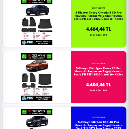
3SET-SDZ001
S-Dizayn Chery Omoda 5 3D Pro
Havuzlu Paspas ve Bagaj Havuzu
Seti (2'li SET) 2022 Üzeri A+ Kalite
4.404,44 TL
Stok Adet: 999
3SET-SDZ089
S-Dizayn Fiat Egea Cross 3D Pro
Havuzlu Paspas ve Bagaj Havuzu
Seti (2'li SET) 2020 Üzeri A+ Kalite
4.404,44 TL
Stok Adet: 999
3SET-SDZ039
S-Dizayn Citroen C4X 3D Pro
Havuzlu Paspas ve Bagaj Havuzu
Seti (2'li SET) İnce Stepne 2023