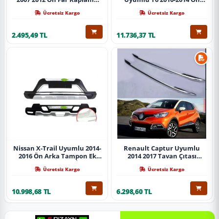
Abs Krom Parça
Koruma Demiri Paslanmaz
Ücretsiz Kargo
Ücretsiz Kargo
Çelik Krom
2.495,49 TL
11.736,37 TL
Nissan X-Trail Uyumlu 2014-
Renault Captur Uyumlu
2016 Ön Arka Tampon Ek
2014 2017 Tavan Çıtası
Koruma Difüzör İthal
Gümüş Parça
Ücretsiz Kargo
Ücretsiz Kargo
10.998,68 TL
6.298,60 TL