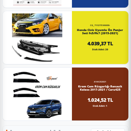
CG_71121TEMM90-
Honda Civic Uyumlu Ön Panjur
Seti Fc5/Fk7 (2015-2021)
4.039,37 TL
Stok Adet: 20
A144252021
Krom Cam Rüzgarlığı Renault
Keleos 2017-2021 / Caru425
1.024,52 TL
Stok Adet: 1