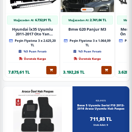
6.732,91 TL
2.741,04 TL
Mağazadan Al:
Mağazadan Al:
Mağaz
Hyundai İx35 Uyumlu
Bmw G20 Panjur M3
Merce
2011-2017 Oto Yan
Ön Pa
Basamak Koruma Side
Piano
Peşin Fiyatına 3 x 2.625,20
Peşin Fiyatına 3 x 1.064,09
Peşin
Step Bmw Style
TL
TL
%5 Puan Fırsatı
%5 Puan Fırsatı
Ücretsiz Kargo
Ücretsiz Kargo
7.875,61 TL
3.192,26 TL
3.628,8
RZL01572
Bmw 5 Uyumlu Serisi F10 2013-
2016 Araca Uyumlu Halı Paspas
711,93 TL
Stok Adet: 9