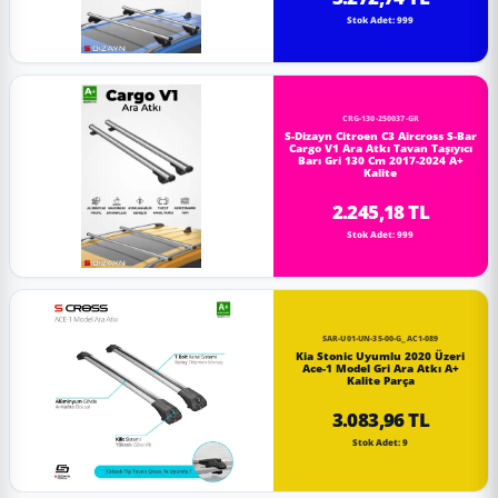
Stok Adet: 999
CRG-130-250037-GR
S-Dizayn Citroen C3 Aircross S-Bar
Cargo V1 Ara Atkı Tavan Taşıyıcı
Barı Gri 130 Cm 2017-2024 A+
Kalite
2.245,18 TL
Stok Adet: 999
SAR-U01-UN-35-00-G_AC1-089
Kia Stonic Uyumlu 2020 Üzeri
Ace-1 Model Gri Ara Atkı A+
Kalite Parça
3.083,96 TL
Stok Adet: 9