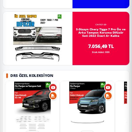
CH-TG7-SD
S-Dizayn Chery Tiggo 7 Pro Ön ve
Arka Tampon Koruma Difüzör
Seti 2022 Üzeri A+ Kalite
7.056,49 TL
Stok Adet: 999
DRS ÖZEL KOLEKSIYON