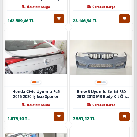
Ücretsiz Kargo
Ücretsiz Kargo
142.589,46 TL
23.146,34 TL
Honda Civic Uyumlu Fc5
Bmw 3 Uyumlu Serisi F30
2016-2020 Işıksız Spoiler
2012-2018 M3 Body Kit Ön
Tampon
Ücretsiz Kargo
Ücretsiz Kargo
1.075,10 TL
7.597,12 TL