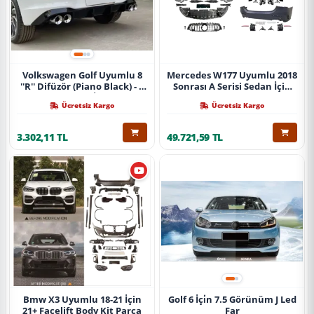
Volkswagen Golf Uyumlu 8
Mercedes W177 Uyumlu 2018
''R'' Difüzör (Piano Black) - 4
Sonrası A Serisi Sedan İçin
Egzoz (Life Style İmpression
A45 Body Kit (Arka
Ücretsiz Kargo
Ücretsiz Kargo
Paket İçin)
Tamponlu Set)
3.302,11 TL
49.721,59 TL
Bmw X3 Uyumlu 18-21 İçin
Golf 6 İçi̇n 7.5 Görünüm J Led
21+ Facelift Body Kit Parça
Far