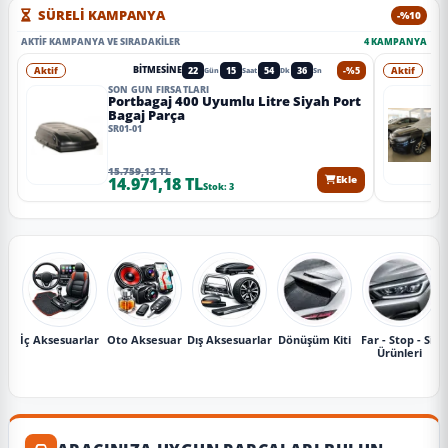
SÜRELİ KAMPANYA
-%10
AKTIF KAMPANYA VE SIRADAKILER
4 KAMPANYA
Aktif
22
15
54
33
-%5
Aktif
BITMESINE
Gün
Saat
Dk
Sn
SON GÜN FIRSATLARI
Portbagaj 400 Uyumlu Litre Siyah Port
Bagaj Parça
SR01-01
15.759,13 TL
14.971,18 TL
Ekle
Stok: 3
İç Aksesuarlar
Oto Aksesuar
Dış Aksesuarlar
Dönüşüm Kiti
Far - Stop - Sis
Ürünleri