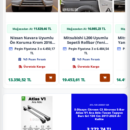
11.829,46 TL
16.985,23 TL
Mağazadan Al:
Mağazadan Al:
Mağaz
Nissan Navara Uyumlu
Mitsubishi L200 Uyumlu
Mitsub
Ön Koruma Krom 2016+
Sepetli Rollbar (Yeni
Yan B
Pst14 Parça
Nesil Sepetli Roll Bar
A
Peşin Fiyatına 3 x 4.450,17
Peşin Fiyatına 3 x 6.484,54
Peşin
Aqm-M10)
TL
TL
%5 Puan Fırsatı
%5 Puan Fırsatı
Ücretsiz Kargo
Ücretsiz Kargo
13.350,52 TL
19.453,61 TL
14.418,
ATL-130-250037-GR
S-Dizayn Citroen C3 Aircross S-Bar
Atlas V1 Ara Atkı Tavan Taşıyıcı
Barı Gri 130 Cm 2017-2024 A+
Kalite
3.272,74 TL