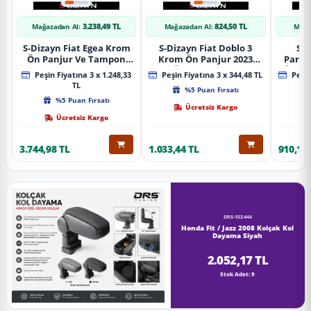
3.238,49 TL
824,50 TL
Mağazadan Al:
Mağazadan Al:
Mağa
S-Dizayn Fiat Egea Krom
S-Dizayn Fiat Doblo 3
S-D
Ön Panjur Ve Tampon
Krom Ön Panjur 2023
Partn
Çıta Seti Diamond Model
Üzeri A+ Kalite
Ön Ta
Peşin Fiyatına 3 x 1.248,33
Peşin Fiyatına 3 x 344,48 TL
Peşin
22 Prç. 2020 Üzeri (Parlak
2023
TL
%5 Puan Fırsatı
Krom)
%5 Puan Fırsatı
Ücretsiz Kargo
Ücretsiz Kargo
3.744,98 TL
1.033,44 TL
910,16 
DRS-153444
Honda Fit / Jazz 2008 Kolçak Kol
Dayama Siyah
2.052,17 TL
Stok Adet: 9