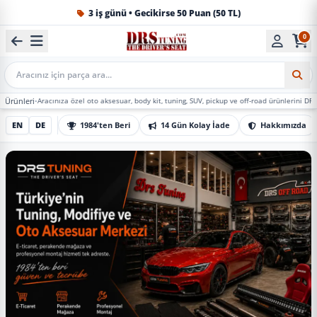
1984'ten beri Türkiye’nin en büyük oto aksesuar ve tuning
0
Mobil Arama
racınıza özel oto aksesuar, body kit, tuning, SUV, pickup ve off-road ürünlerini DRS Tuning’de m
EN
DE
1984'ten Beri
14 Gün Kolay İade
Hakkımızda