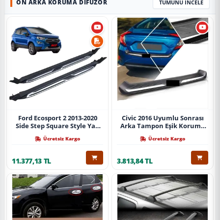
ÖN ARKA KORUMA DIFÜZÖR
TÜMÜNÜ İNCELE
Ford Ecosport 2 2013-2020
Civic 2016 Uyumlu Sonrası
Side Step Square Style Yan
Arka Tampon Eşik Koruma
Basamak (İthal)
Abs (Yazısız) Parça
Ücretsiz Kargo
Ücretsiz Kargo
11.377,13 TL
3.813,84 TL