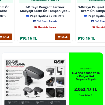
Krom Ön
S-Dizayn Peugeot Partner
S-Dizayn Peugeot 
alite
Makyajlı Krom Ön Tampon Çıtası
Krom Ön Tampon
2 Prç 2023 Üzeri A+ Kalite
2024 Üzeri 
48 TL
Peşin Fiyatına 3 x 303,39 TL
Peşin Fiyatına
%5 Puan Fırsatı
%5 Puan
Ücretsiz Kargo
Ücretsi
EKLE
EKLE
910,16 TL
910,16 TL
DRS-109971
Fiat 500 / 500C 2016
- Kolçak Kol
Dayama Siyah
2.052,17 TL
Stok Adet: 9