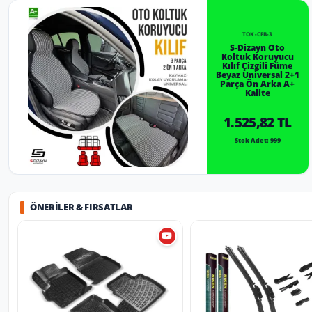
TOK-CFB-3
S-Dizayn Oto
Koltuk Koruyucu
Kılıf Çizgili Füme
Beyaz Universal 2+1
Parça Ön Arka A+
Kalite
1.525,82 TL
Stok Adet: 999
ÖNERILER & FIRSATLAR