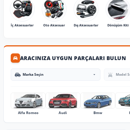
İç Aksesuarlar
Oto Aksesuar
Dış Aksesuarlar
Dönüşüm Kiti
ARACINIZA UYGUN PARÇALARI BULUN
Marka Seçin
Model Seçin
Alfa Romeo
Audi
Bmw