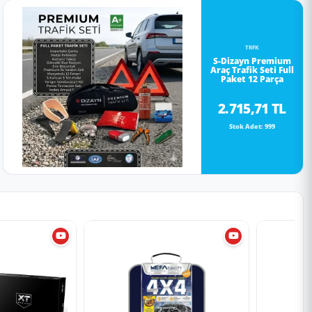
TRFK
S-Dizayn Premium
Araç Trafik Seti Full
Paket 12 Parça
2.715,71 TL
Stok Adet: 999