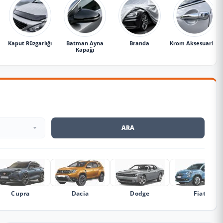
Kaput Rüzgarlığı
Batman Ayna
Branda
Krom Aksesuarlar
Kapağı
ARA
Cupra
Dacia
Dodge
Fiat