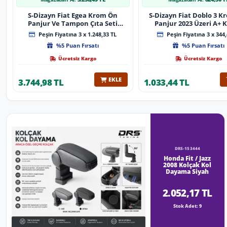
S-Dizayn Fiat Egea Krom Ön
S-Dizayn Fiat Doblo 3 
Panjur Ve Tampon Çıta Seti
Panjur 2023 Üzeri A+ K
Diamond Model 22 Prç. 2020
Peşin Fiyatına 3 x 1.248,33 TL
Peşin Fiyatına 3 x 344,
Üzeri (Parlak Krom)
%5 Puan Fırsatı
%5 Puan Fırsatı
Ücretsiz Kargo
Ücretsiz Kargo
EKLE
3.744,98 TL
1.033,44 TL
DRS-153444
Honda Fit / Jazz
2008 Kolçak Kol
Dayama Siyah
2.052,17 TL
Stok Adet: 9