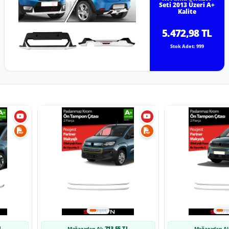
Seti 2013 Üzeri A+
Kalite
5.472,98 TL
Stok Adet: 999
L
713,55 TL
Mağazadan Al:
Mağazadan Al