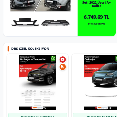
Seti 2022 Üzeri A+
Kalite
6.749,69 TL
Stok Adet: 999
DRS ÖZEL KOLEKSIYON
3.238,49 TL
824,50 T
Mağazadan Al:
Mağazadan Al: