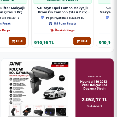
Rifter Makyajlı
S-Dizayn Opel Combo Makyajlı
S-Diza
 Çıtası 2 Prç
Krom Ön Tampon Çıtası 2 Prç
Makyajlı 
A+ Kalite
2023 Üzeri A+ Kalite
2 Prç 
 3 x 303,39 TL
Peşin Fiyatına 3 x 303,39 TL
Peşin
 Fırsatı
%5 Puan Fırsatı
z Kargo
Ücretsiz Kargo
EKLE
EKLE
910,16 TL
910,16 T
DRS-614473
Hyundai İ10 2013 -
2018 Kolçak Kol
Dayama Siyah
2.052,17 TL
Stok Adet: 9