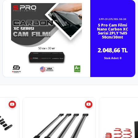
SPP-CF-2PLY05-50-30
S Pro Cam Filmi
Nano Carbon XC
Serisi 2PLY %05
50cm/30mt
2.048,66 TL
Stok Adet: 0