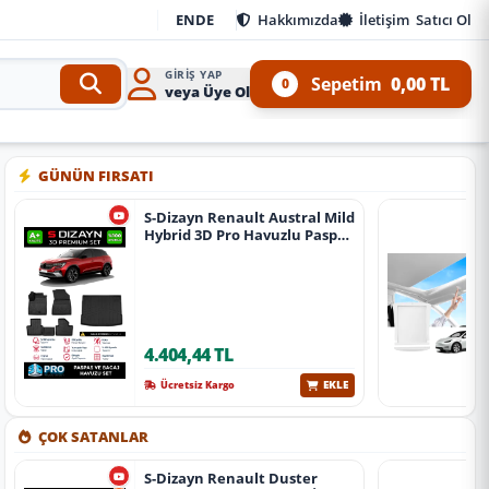
EN
DE
Hakkımızda
İletişim
Satıcı Ol
GIRIŞ YAP
Sepetim
0,00 TL
0
veya Üye Ol
Kit ve 4x4 Ürünleri
•
Aracınıza özel oto aksesuar, body kit, tuning, SUV, pickup ve off
GÜNÜN FIRSATI
S-Dizayn Renault Austral Mild
Hybrid 3D Pro Havuzlu Paspas
Ve Bagaj Havuzu Seti (2'Li Set)
2023 Üzeri A+ Kalite
4.404,44 TL
EKLE
Ücretsiz Kargo
ÇOK SATANLAR
S-Dizayn Renault Duster