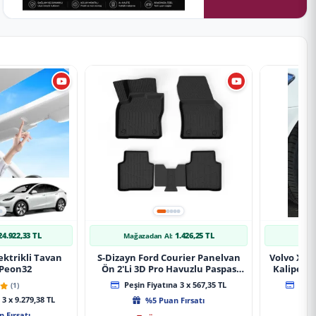
24.922,33 TL
1.426,25 TL
Mağazadan Al:
Mağ
ektrikli Tavan
S-Dizayn Ford Courier Panelvan
Volvo Xc9
 Peon32
Ön 2'Li 3D Pro Havuzlu Paspas
Kaliper K
2014-2024 A+ Kalite
(1)
Peşin Fiyatına 3 x 567,35 TL
Peşin
3 x 9.279,38 TL
%5 Puan Fırsatı
 Fırsatı