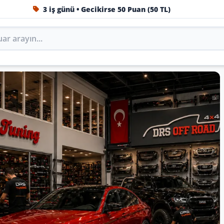
3 iş günü • Gecikirse 50 Puan (50 TL)
1984'ten beri Türkiye’nin en büyük oto aksesuar ve tuning
Oto Aksesuar, Tuning, Body 
ini DRS Tuning’de marka, model ve yıla göre keşfedin.