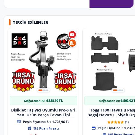
TERCIH EDILENLER
4.528,10 TL
6.502,02 
Mağazadan Al:
Mağazadan Al:
Bisiklet Taşıyıcı Uyumlu Pro-S Gri
Togg T10X Havuzlu Pas
Yeni Ürün Parça Tavan Tipi
Bagaj Havuzu + Siyah Or
Bisiklet Taşıyıcı
Peşin Fiyatına 3 x 1.725,96 TL
(1)
%5 Puan Fırsatı
Peşin Fiyatına 3 x 2.457
%5 Puan Fırsatı