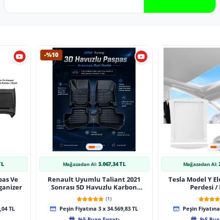
-%10
TL
3.067,34 TL
Mağazadan Al:
Mağazadan Al:
pas Ve
Renault Uyumlu Taliant 2021
Tesla Model Y El
ganizer
Sonrası 5D Havuzlu Karbon
Perdesi /
Dizayn Paspas Seti
(1)
,04 TL
Peşin Fiyatına 3 x 34.569,83 TL
Peşin Fiyatına 
%5 Puan Fırsatı
%5 Puan