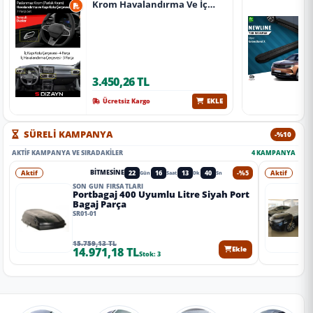
Krom Havalandırma Ve İç
Kapı Kolu Çerçevesi 7 Prç.
2024 Üzeri (Parlak Krom) A+
Kalite
3.450,26 TL
EKLE
Ücretsiz Kargo
SÜRELİ KAMPANYA
-%10
AKTIF KAMPANYA VE SIRADAKILER
4 KAMPANYA
Aktif
22
16
13
38
-%5
Aktif
BITMESINE
Gün
Saat
Dk
Sn
SON GÜN FIRSATLARI
Portbagaj 400 Uyumlu Litre Siyah Port
Bagaj Parça
SR01-01
15.759,13 TL
14.971,18 TL
Ekle
Stok: 3