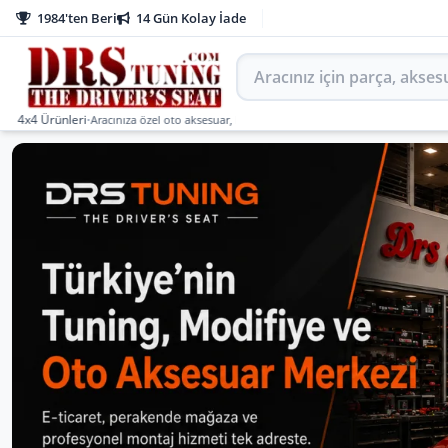
1984'ten Beri
14 Gün Kolay İade
Aracınız için parça arayın
rünleri
•
Aracınıza özel oto aksesuar, body kit, tuning, SUV, pickup ve off-road ürünler