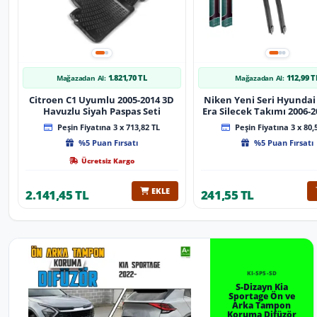
1.821,70 TL
112,99 T
Mağazadan Al:
Mağazadan Al:
Citroen C1 Uyumlu 2005-2014 3D
Niken Yeni Seri Hyundai
Havuzlu Siyah Paspas Seti
Era Silecek Takımı 2006-2012
Tip Silecek Aparat
Peşin Fiyatına 3 x 713,82 TL
Peşin Fiyatına 3 x 80,
%5 Puan Fırsatı
%5 Puan Fırsatı
Ücretsiz Kargo
EKLE
2.141,45 TL
241,55 TL
KI-SP5-SD
S-Dizayn Kia
Sportage Ön ve
Arka Tampon
Koruma Difüzör