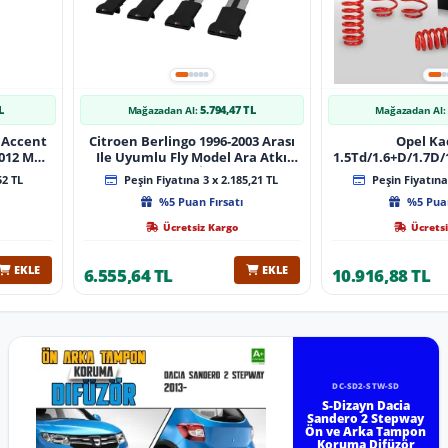
L
5.794,47 TL
Mağazadan Al:
Mağazadan Al:
 Accent
Citroen Berlingo 1996-2003 Arası
Opel Ka
 Muz
Ile Uyumlu Fly Model Ara Atkı
1.5Td/1.6+D/1.7D/1
lı
Tavan Barı Gri̇ 4 Adet Bar
08/1991 40Mm 
52 TL
Peşin Fiyatına 3 x 2.185,21 TL
Peşin Fiyatına 
%5 Puan Fırsatı
%5 Puan
Ücretsiz Kargo
Ücretsi
EKLE
EKLE
6.555,64 TL
10.916,88 TL
DC-SD2-STW-SD
S-Dizayn Dacia
Sandero 2 Stepway
Ön ve Arka Tampon
Koruma Difüzör