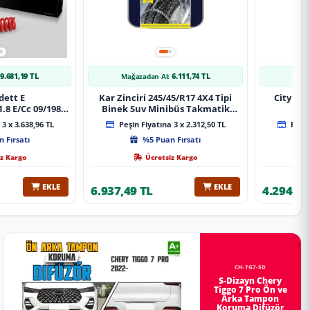
9.681,19 TL
6.111,74 TL
Mağazadan Al:
Mağa
dett E
Kar Zinciri 245/45/R17 4X4 Tipi
City 20
.8 E/Cc 09/1984-
Binek Suv Minibüs Takmatik
Xt Spor Yay
Kolay Montaj
3 x 3.638,96 TL
Peşin Fiyatına 3 x 2.312,50 TL
Peşin
 Fırsatı
%5 Puan Fırsatı
z Kargo
Ücretsiz Kargo
EKLE
EKLE
6.937,49 TL
4.294,78
CH-TG7-SD
S-Dizayn Chery
Tiggo 7 Pro Ön ve
Arka Tampon
Koruma Difüzör