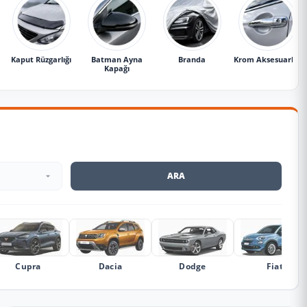
Kaput Rüzgarlığı
Batman Ayna
Branda
Krom Aksesuarlar
Kapağı
ARA
Cupra
Dacia
Dodge
Fiat