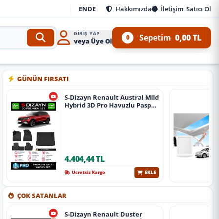
EN
DE
Hakkımızda
İletişim
Satıcı Ol
GIRIŞ YAP
Sepetim
0,00 TL
0
veya Üye Ol
e 4x4 Ürünleri
•
Aracınıza özel oto aksesuar, body kit, tuning, SUV, pickup ve off-road 
GÜNÜN FIRSATI
S-Dizayn Renault Austral Mild
Hybrid 3D Pro Havuzlu Paspas
Ve Bagaj Havuzu Seti (2'Li Set)
2023 Üzeri A+ Kalite
4.404,44 TL
EKLE
Ücretsiz Kargo
ÇOK SATANLAR
S-Dizayn Renault Duster