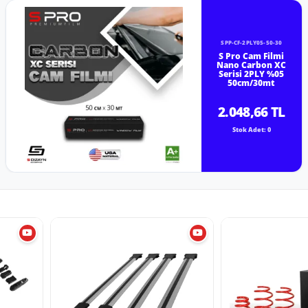
SPP-CF-2PLY05-50-30
S Pro Cam Filmi
Nano Carbon XC
Serisi 2PLY %05
50cm/30mt
2.048,66 TL
Stok Adet: 0