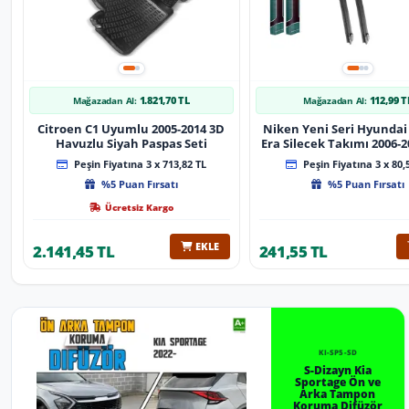
1.821,70 TL
112,99 T
Mağazadan Al:
Mağazadan Al:
Citroen C1 Uyumlu 2005-2014 3D
Niken Yeni Seri Hyundai
Havuzlu Siyah Paspas Seti
Era Silecek Takımı 2006-2012
Tip Silecek Aparat
Peşin Fiyatına 3 x 713,82 TL
Peşin Fiyatına 3 x 80,
%5 Puan Fırsatı
%5 Puan Fırsatı
Ücretsiz Kargo
EKLE
2.141,45 TL
241,55 TL
KI-SP5-SD
S-Dizayn Kia
Sportage Ön ve
Arka Tampon
Koruma Difüzör