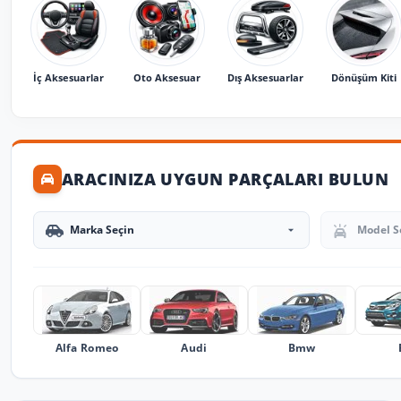
İç Aksesuarlar
Oto Aksesuar
Dış Aksesuarlar
Dönüşüm Kiti
ARACINIZA UYGUN PARÇALARI BULUN
Marka Seçin
Model Seçin
Alfa Romeo
Audi
Bmw