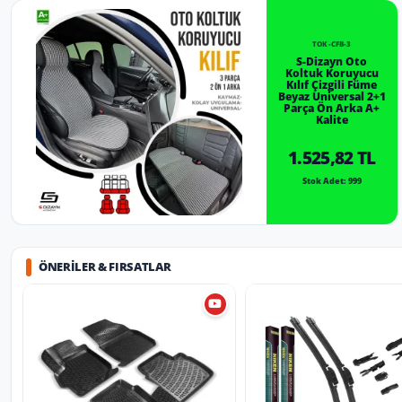
TOK-CFB-3
S-Dizayn Oto
Koltuk Koruyucu
Kılıf Çizgili Füme
Beyaz Universal 2+1
Parça Ön Arka A+
Kalite
1.525,82 TL
Stok Adet: 999
ÖNERILER & FIRSATLAR