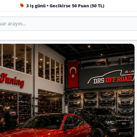
1984'ten beri Türkiye’nin en büyük oto aksesuar ve tuning
Oto Aksesuar, Tuning, Body Kit v
S Tuning’de marka, model ve yıla göre keşfedin.