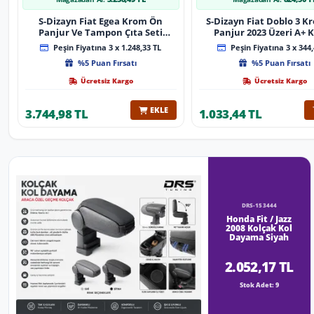
S-Dizayn Fiat Egea Krom Ön
S-Dizayn Fiat Doblo 3 
Panjur Ve Tampon Çıta Seti
Panjur 2023 Üzeri A+ K
Diamond Model 22 Prç. 2020
Peşin Fiyatına 3 x 1.248,33 TL
Peşin Fiyatına 3 x 344,
Üzeri (Parlak Krom)
%5 Puan Fırsatı
%5 Puan Fırsatı
Ücretsiz Kargo
Ücretsiz Kargo
EKLE
3.744,98 TL
1.033,44 TL
DRS-153444
Honda Fit / Jazz
2008 Kolçak Kol
Dayama Siyah
2.052,17 TL
Stok Adet: 9