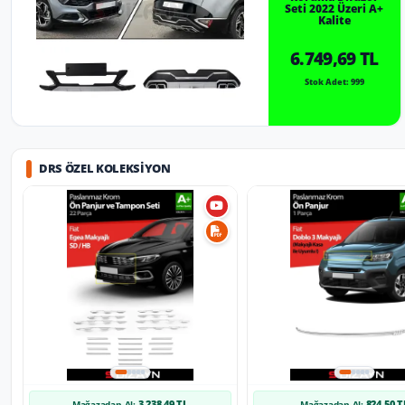
Seti 2022 Üzeri A+
Kalite
6.749,69 TL
Stok Adet: 999
DRS ÖZEL KOLEKSIYON
3.238,49 TL
824,50 T
Mağazadan Al:
Mağazadan Al: