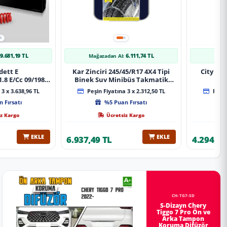
9.681,19 TL
6.111,74 TL
Mağazadan Al:
Mağa
dett E
Kar Zinciri 245/45/R17 4X4 Tipi
City 20
.8 E/Cc 09/1984-
Binek Suv Minibüs Takmatik
Xt Spor Yay
Kolay Montaj
3 x 3.638,96 TL
Peşin Fiyatına 3 x 2.312,50 TL
Peşin
 Fırsatı
%5 Puan Fırsatı
z Kargo
Ücretsiz Kargo
EKLE
EKLE
6.937,49 TL
4.294,78
CH-TG7-SD
S-Dizayn Chery
Tiggo 7 Pro Ön ve
Arka Tampon
Koruma Difüzör