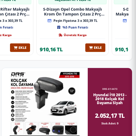
Rifter Makyajlı
S-Dizayn Opel Combo Makyajlı
S-Diza
 Çıtası 2 Prç
Krom Ön Tampon Çıtası 2 Prç
Makyajlı 
A+ Kalite
2023 Üzeri A+ Kalite
2 Prç 
 3 x 303,39 TL
Peşin Fiyatına 3 x 303,39 TL
Peşin
 Fırsatı
%5 Puan Fırsatı
z Kargo
Ücretsiz Kargo
EKLE
EKLE
910,16 TL
910,16 T
DRS-614473
Hyundai İ10 2013 -
2018 Kolçak Kol
Dayama Siyah
2.052,17 TL
Stok Adet: 9