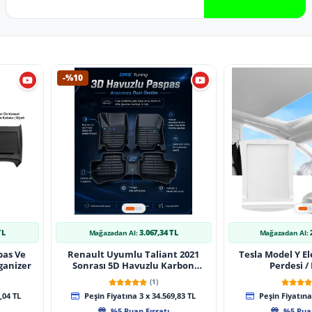
-%10
TL
3.067,34 TL
Mağazadan Al:
Mağazadan Al:
pas Ve
Renault Uyumlu Taliant 2021
Tesla Model Y El
ganizer
Sonrası 5D Havuzlu Karbon
Perdesi /
Dizayn Paspas Seti
(1)
,04 TL
Peşin Fiyatına 3 x 34.569,83 TL
Peşin Fiyatına 
%5 Puan Fırsatı
%5 Puan