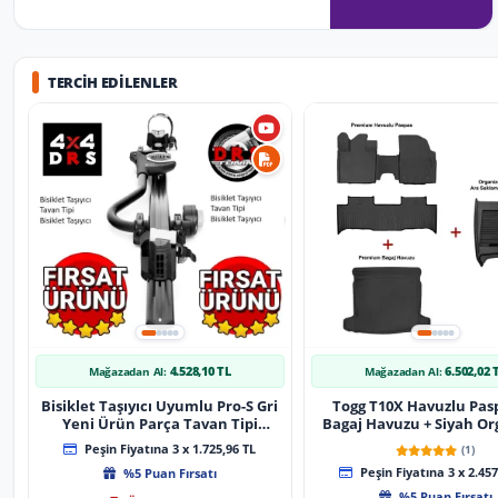
TERCIH EDILENLER
4.528,10 TL
6.502,02 
Mağazadan Al:
Mağazadan Al:
Bisiklet Taşıyıcı Uyumlu Pro-S Gri
Togg T10X Havuzlu Pas
Yeni Ürün Parça Tavan Tipi
Bagaj Havuzu + Siyah Or
Bisiklet Taşıyıcı
Peşin Fiyatına 3 x 1.725,96 TL
(1)
%5 Puan Fırsatı
Peşin Fiyatına 3 x 2.457
%5 Puan Fırsatı