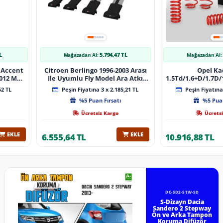
L
5.794,47 TL
Mağazadan Al:
Mağazadan Al:
 Accent
Citroen Berlingo 1996-2003 Arası
Opel Ka
 Muz
Ile Uyumlu Fly Model Ara Atkı
1.5Td/1.6+D/1.7D/1
lı
Tavan Barı Gri̇ 4 Adet Bar
08/1991 40Mm 
52 TL
Peşin Fiyatına 3 x 2.185,21 TL
Peşin Fiyatına 
%5 Puan Fırsatı
%5 Puan
Ücretsiz Kargo
Ücretsi
EKLE
EKLE
6.555,64 TL
10.916,88 TL
DC-SD2-STW-SD
S-Dizayn Dacia
Sandero 2 Stepway
Ön ve Arka Tampon
Koruma Difüzör