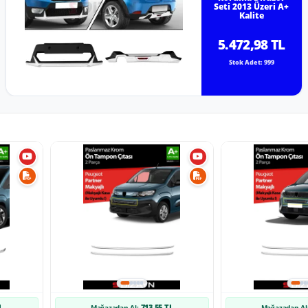
Seti 2013 Üzeri A+
Kalite
5.472,98 TL
Stok Adet: 999
L
713,55 TL
Mağazadan Al:
Mağazadan Al