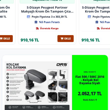
Krom Ön
S-Dizayn Peugeot Partner
S-Dizayn Peugeot 
alite
Makyajlı Krom Ön Tampon Çıtası
Krom Ön Tampon
2 Prç 2023 Üzeri A+ Kalite
2024 Üzeri 
48 TL
Peşin Fiyatına 3 x 303,39 TL
Peşin Fiyatına
%5 Puan Fırsatı
%5 Puan
Ücretsiz Kargo
Ücretsi
EKLE
EKLE
910,16 TL
910,16 TL
DRS-109971
Fiat 500 / 500C 2016
- Kolçak Kol
Dayama Siyah
2.052,17 TL
Stok Adet: 9