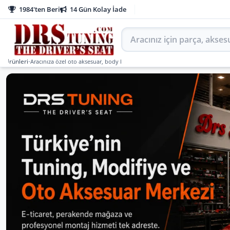
1984'ten Beri
14 Gün Kolay İade
Aracınız için parça arayın
ri
•
Aracınıza özel oto aksesuar, body kit, tuning, SUV, pickup ve off-road ürünlerini DR