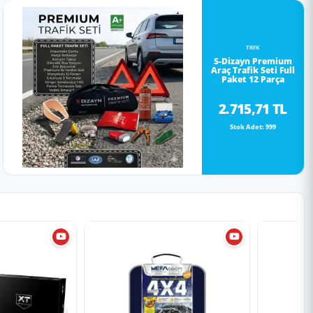
TRFK
S-Dizayn Premium
Araç Trafik Seti Full
Paket 12 Parça
2.715,71 TL
Stok Adet: 999