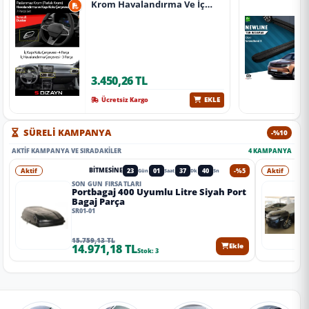
Krom Havalandırma Ve İç
Kapı Kolu Çerçevesi 7 Prç.
2024 Üzeri (Parlak Krom) A+
Kalite
3.450,26 TL
EKLE
Ücretsiz Kargo
SÜRELİ KAMPANYA
-%10
AKTIF KAMPANYA VE SIRADAKILER
4 KAMPANYA
Aktif
23
01
37
38
-%5
Aktif
BITMESINE
Gün
Saat
Dk
Sn
SON GÜN FIRSATLARI
Portbagaj 400 Uyumlu Litre Siyah Port
Bagaj Parça
SR01-01
15.759,13 TL
14.971,18 TL
Ekle
Stok: 3