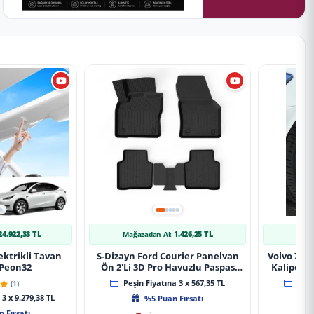
24.922,33 TL
1.426,25 TL
Mağazadan Al:
Mağ
ektrikli Tavan
S-Dizayn Ford Courier Panelvan
Volvo Xc9
 Peon32
Ön 2'Li 3D Pro Havuzlu Paspas
Kaliper K
2014-2024 A+ Kalite
(1)
Peşin Fiyatına 3 x 567,35 TL
Peşin
3 x 9.279,38 TL
%5 Puan Fırsatı
 Fırsatı