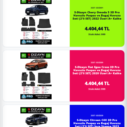
3SET-SDZ001
S-Dizayn Chery Omoda 5 3D Pro
Havuzlu Paspas ve Bagaj Havuzu
Seti (2'li SET) 2022 Üzeri A+ Kalite
4.404,44 TL
Stok Adet: 999
3SET-SDZ089
S-Dizayn Fiat Egea Cross 3D Pro
Havuzlu Paspas ve Bagaj Havuzu
Seti (2'li SET) 2020 Üzeri A+ Kalite
4.404,44 TL
Stok Adet: 999
3SET-SDZ039
S-Dizayn Citroen C4X 3D Pro
Havuzlu Paspas ve Bagaj Havuzu
Seti (2'li SET) İnce Stepne 2023