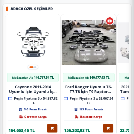
ARACA ÖZEL SEÇIMLER
146.767,54 TL
140.477,43 TL
Mağazadan Al:
Mağazadan Al:
Mağaz
Cayenne 2011-2014
Ford Ranger Uyumlu T6-
2021+ 
Uyumlu İçin Uyumlu İçin
T7-T8 İçin T9 Raptor
Tampo
2019+ Bagaj Facelift
Dönüşüm (Ön Arka Full)
Peşin Fiyatına 3 x 54.887,82
Peşin Fiyatına 3 x 52.067,34
Peşin
Parça
Parça
TL
TL
%5 Puan Fırsatı
%5 Puan Fırsatı
Ücretsiz Kargo
Ücretsiz Kargo
164.663,46 TL
156.202,03 TL
23.757,