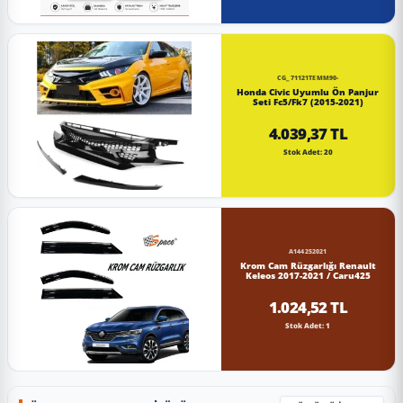
CG_71121TEMM90-
Honda Civic Uyumlu Ön Panjur
Seti Fc5/Fk7 (2015-2021)
4.039,37 TL
Stok Adet: 20
A144252021
Krom Cam Rüzgarlığı Renault
Keleos 2017-2021 / Caru425
1.024,52 TL
Stok Adet: 1