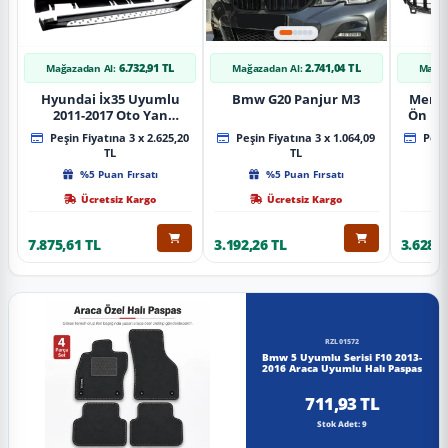
6.732,91 TL
2.741,04 TL
Mağazadan Al:
Mağazadan Al:
Mağaz
Hyundai İx35 Uyumlu
Bmw G20 Panjur M3
Merce
2011-2017 Oto Yan
Ön Pa
Basamak Koruma Side
Piano
Peşin Fiyatına 3 x 2.625,20
Peşin Fiyatına 3 x 1.064,09
Peşin
Step Bmw Style
TL
TL
%5 Puan Fırsatı
%5 Puan Fırsatı
Ücretsiz Kargo
Ücretsiz Kargo
7.875,61 TL
3.192,26 TL
3.628,8
RZL01572
Bmw 5 Uyumlu Serisi F10 2013-
2016 Araca Uyumlu Halı Paspas
711,93 TL
Stok Adet: 9