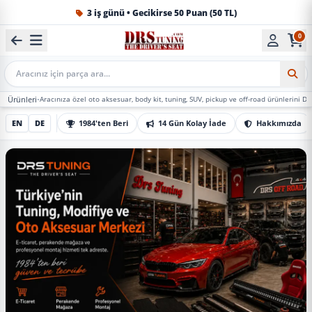
1984'ten beri Türkiye’nin en büyük oto aksesuar ve tuning
0
Mobil Arama
cınıza özel oto aksesuar, body kit, tuning, SUV, pickup ve off-road ürünlerini DRS Tuning’de ma
EN
DE
1984'ten Beri
14 Gün Kolay İade
Hakkımızda