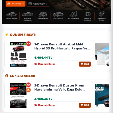
GÜNÜN FIRSATI
S-Dizayn Renault Austral Mild
Hybrid 3D Pro Havuzlu Paspas Ve
Bagaj Havuzu Seti (2'Li Set) 2023
Üzeri A+ Kalite
4.404,44 TL
Ücretsiz Kargo
EKLE
ÇOK SATANLAR
S-Dizayn Renault Duster Krom
Havalandırma Ve İç Kapı Kolu
Çerçevesi 7 Prç. 2024 Üzeri (Parlak
Krom) A+ Kalite
3.450,26 TL
Ücretsiz Kargo
EKLE