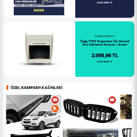
Stok Adet: 9
RZ.8682578027911
Togg T10X Organizer Ön Konsol
Ara Saklama Kutusu | Krem
2.098,96 TL
Stok Adet: 9
ÖZEL KAMPANYA GÜNLERI