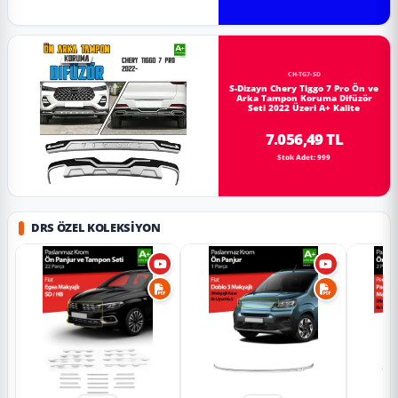
CH-TG7-SD
S-Dizayn Chery Tiggo 7 Pro Ön ve
Arka Tampon Koruma Difüzör
Seti 2022 Üzeri A+ Kalite
7.056,49 TL
Stok Adet: 999
DRS ÖZEL KOLEKSIYON