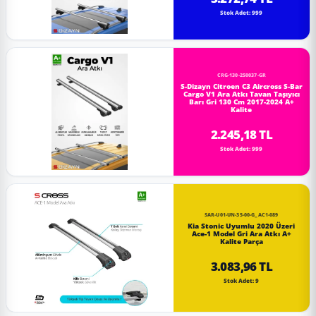
Stok Adet: 999
CRG-130-250037-GR
S-Dizayn Citroen C3 Aircross S-Bar
Cargo V1 Ara Atkı Tavan Taşıyıcı
Barı Gri 130 Cm 2017-2024 A+
Kalite
2.245,18 TL
Stok Adet: 999
SAR-U01-UN-35-00-G_AC1-089
Kia Stonic Uyumlu 2020 Üzeri
Ace-1 Model Gri Ara Atkı A+
Kalite Parça
3.083,96 TL
Stok Adet: 9