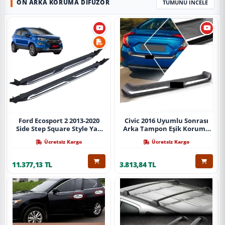
ÖN ARKA KORUMA DIFÜZÖR
TÜMÜNÜ İNCELE
Ford Ecosport 2 2013-2020
Civic 2016 Uyumlu Sonrası
Side Step Square Style Yan
Arka Tampon Eşik Koruma
Basamak (İthal)
Abs (Yazısız) Parça
Ücretsiz Kargo
Ücretsiz Kargo
11.377,13 TL
3.813,84 TL