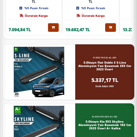
TL
TL
%5 Puan Fırsatı
%5 Puan Fırsatı
Ücretsiz Kargo
Ücretsiz Kargo
7.094,84 TL
19.682,47 TL
13.274,
FI-DB3-YBS-SL-AL-203
S-Dizayn Fiat Doblo 3 S-Line
Aluminyum Yan Basamak 203 Cm
2023 Üzeri
5.337,17 TL
Stok Adet: 999
KI-EV3-YBS-SKY-AL-183
S-Dizayn Kia EV3 Skyline
Aluminyum Yan Basamak 183 Cm
2025 Üzeri A+ Kalite