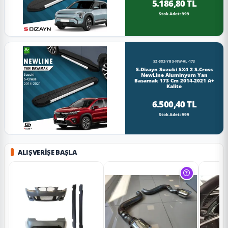
5.186,80 TL
Stok Adet: 999
SZ-SX2-YBS-NW-AL-173
S-Dizayn Suzuki SX4 2 S-Cross
NewLine Aluminyum Yan
Basamak 173 Cm 2014-2021 A+
Kalite
6.500,40 TL
Stok Adet: 999
ALIŞVERIŞE BAŞLA