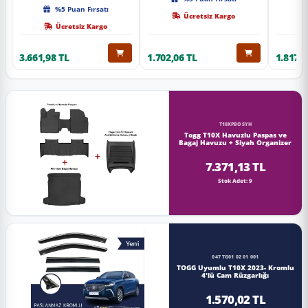
Kalite
%5 Puan Fırsatı
Ücretsiz Kargo
Ücretsiz Kargo
3.661,98 TL
1.702,06 TL
1.817,0
T10XPBOSYH
Togg T10X Havuzlu Paspas ve
Bagaj Havuzu + Siyah Organizer
7.371,13 TL
Stok Adet: 9
047 TG01 02 01 001
TOGG Uyumlu T10X 2023- Kromlu
4'lü Cam Rüzgarlığı
1.570,02 TL