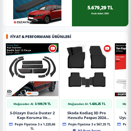
5.679,29 TL
Stok Adet: 999
FIYAT & PERFORMANS ÜRÜNLERI
3.109,78 TL
1.426,25 TL
Mağazadan Al:
Mağazadan Al:
Mağaz
S-Dizayn Dacia Duster 2
Skoda Kodiaq 3D Pro
Vol
Kapı Koruma Ve
Havuzlu Paspas 2024
Uyuml
Çamurluk Kaplaması
Üzeri A+ Kalite
Yan Ka
Peşin Fiyatına 3 x 1.220,66
Peşin Fiyatına 3 x 567,35 TL
Peşin
Dodik Seti 2018 Üzeri A+
20
TL
%5 Puan Fırsatı