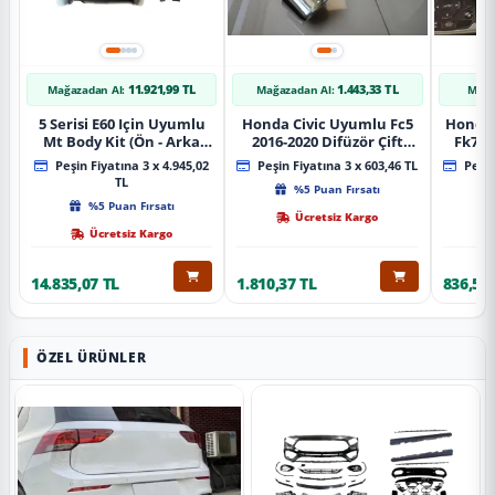
11.921,99 TL
1.443,33 TL
Mağazadan Al:
Mağazadan Al:
Mağa
5 Serisi E60 Için Uyumlu
Honda Civic Uyumlu Fc5
Honda 
Mt Body Kit (Ön - Arka
2016-2020 Difüzör Çift
Fk7 2
Tampon -Marspiyel )
Çıkış İçin Egzoz Seti
Pad
Peşin Fiyatına 3 x 4.945,02
Peşin Fiyatına 3 x 603,46 TL
Peşin
TL
%5 Puan Fırsatı
%5 Puan Fırsatı
Ücretsiz Kargo
Ücretsiz Kargo
14.835,07 TL
1.810,37 TL
836,51 
ÖZEL ÜRÜNLER