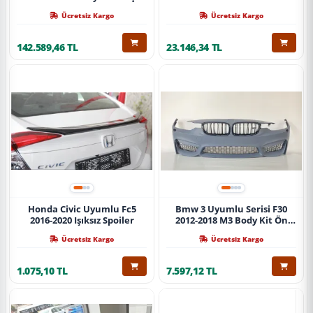
Ücretsiz Kargo
Ücretsiz Kargo
142.589,46 TL
23.146,34 TL
Honda Civic Uyumlu Fc5
Bmw 3 Uyumlu Serisi F30
2016-2020 Işıksız Spoiler
2012-2018 M3 Body Kit Ön
Tampon
Ücretsiz Kargo
Ücretsiz Kargo
1.075,10 TL
7.597,12 TL