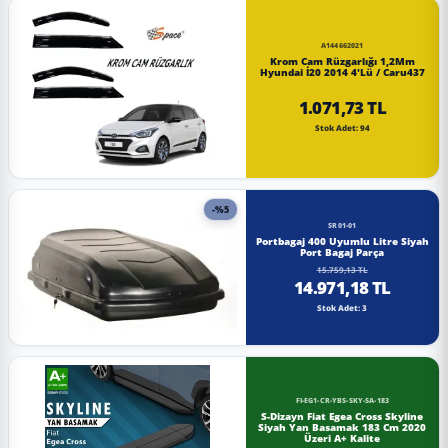
A144662021
Krom Cam Rüzgarlığı 1,2Mm
Hyundai İ20 2014 4'Lü / Caru437
1.071,73 TL
Stok Adet: 94
-%5
SR01-01
Portbagaj 400 Uyumlu Litre Siyah
Port Bagaj Parça
15.759,13 TL
14.971,18 TL
Stok Adet: 3
FI-EG1-CR-YBS-SKY-SA-183
S-Dizayn Fiat Egea Cross Skyline
Siyah Yan Basamak 183 Cm 2020
Üzeri A+ Kalite