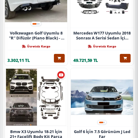
Volkswagen Golf Uyumlu 8
Mercedes W177 Uyumlu 2018
''R'' Difüzör (Piano Black) - 4
Sonrası A Serisi Sedan İçin
Egzoz (Life Style İmpression
A45 Body Kit (Arka
Ücretsiz Kargo
Ücretsiz Kargo
Paket İçin)
Tamponlu Set)
3.302,11 TL
49.721,59 TL
Bmw X3 Uyumlu 18-21 İçin
Golf 6 İçi̇n 7.5 Görünüm J Led
21+ Facelift Body Kit Parça
Far