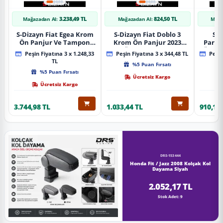
3.238,49 TL
824,50 TL
Mağazadan Al:
Mağazadan Al:
Mağa
S-Dizayn Fiat Egea Krom
S-Dizayn Fiat Doblo 3
S-D
Ön Panjur Ve Tampon
Krom Ön Panjur 2023
Partn
Çıta Seti Diamond Model
Üzeri A+ Kalite
Ön Ta
Peşin Fiyatına 3 x 1.248,33
Peşin Fiyatına 3 x 344,48 TL
Peşin
22 Prç. 2020 Üzeri (Parlak
2023
TL
%5 Puan Fırsatı
Krom)
%5 Puan Fırsatı
Ücretsiz Kargo
Ücretsiz Kargo
3.744,98 TL
1.033,44 TL
910,16 
DRS-153444
Honda Fit / Jazz 2008 Kolçak Kol
Dayama Siyah
2.052,17 TL
Stok Adet: 9