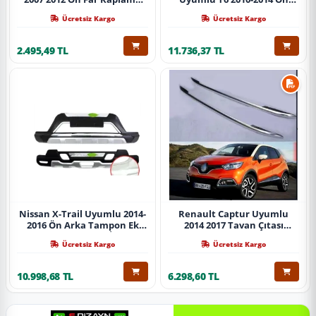
Abs Krom Parça
Koruma Demiri Paslanmaz
Ücretsiz Kargo
Ücretsiz Kargo
Çelik Krom
2.495,49 TL
11.736,37 TL
Nissan X-Trail Uyumlu 2014-
Renault Captur Uyumlu
2016 Ön Arka Tampon Ek
2014 2017 Tavan Çıtası
Koruma Difüzör İthal
Gümüş Parça
Ücretsiz Kargo
Ücretsiz Kargo
10.998,68 TL
6.298,60 TL