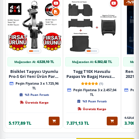
-%10
4.528,10 TL
6.502,02 TL
Mağazadan Al:
Mağazadan Al:
Mağaz
Bisiklet Taşıyıcı Uyumlu
Togg T10X Havuzlu
Renaul
Pro-S Gri Yeni Ürün Parça
Paspas Ve Bagaj Havuzu +
2021 S
Tavan Tipi Bisiklet
Siyah Organizer
Karbo
Peşin Fiyatına 3 x 1.725,96
(1)
Taşıyıcı
TL
Peşin Fiyatına 3 x 2.457,04
Peşin
%5 Puan Fırsatı
TL
%5 Puan Fırsatı
Ücretsiz Kargo
Ücretsiz Kargo
4.121,65 T
5.177,89 TL
7.371,13 TL
3.709,4