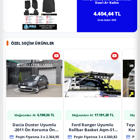
Üzeri A+ Kalite
4.404,44 TL
Stok Adet: 999
ÖZEL SEÇIM ÜRÜNLER
6.199,36 TL
17.191,20 TL
Mağazadan Al:
Mağazadan Al:
Mağaz
Dacia Duster Uyumlu
Ford Ranger Uyumlu
Toyot
-2011 Ön Koruma Ön
Rollbar Basket Aqm-S10
Koru
Tekli Koruma
2015+ Uyumlu
Chrom
Peşin Fiyatına 3 x 2.364,95
Peşin Fiyatına 3 x 6.560,82
Peşin