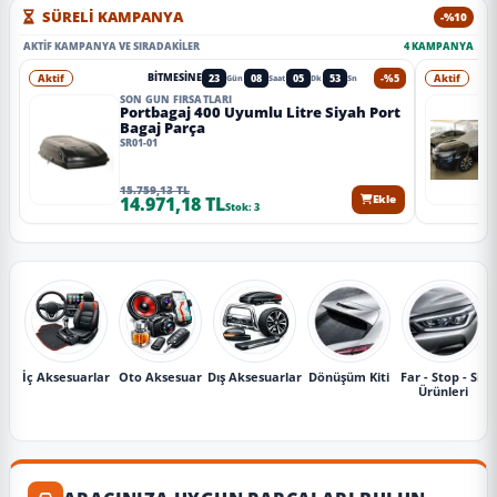
SÜRELİ KAMPANYA
-%10
AKTIF KAMPANYA VE SIRADAKILER
4 KAMPANYA
Aktif
23
08
05
52
-%5
Aktif
BITMESINE
Gün
Saat
Dk
Sn
SON GÜN FIRSATLARI
Portbagaj 400 Uyumlu Litre Siyah Port
Bagaj Parça
SR01-01
15.759,13 TL
14.971,18 TL
Ekle
Stok: 3
İç Aksesuarlar
Oto Aksesuar
Dış Aksesuarlar
Dönüşüm Kiti
Far - Stop - Sis
Ürünleri