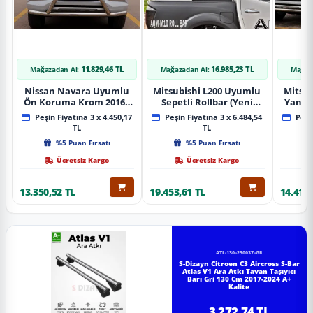
11.829,46 TL
16.985,23 TL
Mağazadan Al:
Mağazadan Al:
Mağaz
Nissan Navara Uyumlu
Mitsubishi L200 Uyumlu
Mitsub
Ön Koruma Krom 2016+
Sepetli Rollbar (Yeni
Yan B
Pst14 Parça
Nesil Sepetli Roll Bar
A
Peşin Fiyatına 3 x 4.450,17
Peşin Fiyatına 3 x 6.484,54
Peşin
Aqm-M10)
TL
TL
%5 Puan Fırsatı
%5 Puan Fırsatı
Ücretsiz Kargo
Ücretsiz Kargo
13.350,52 TL
19.453,61 TL
14.418,
ATL-130-250037-GR
S-Dizayn Citroen C3 Aircross S-Bar
Atlas V1 Ara Atkı Tavan Taşıyıcı
Barı Gri 130 Cm 2017-2024 A+
Kalite
3.272,74 TL