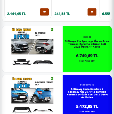
2.141,45 TL
241,55 TL
6.555,6
KI-SP5-SD
S-Dizayn Kia Sportage Ön ve Arka
Tampon Koruma Difüzör Seti
2022 Üzeri A+ Kalite
6.749,69 TL
Stok Adet: 999
DC-SD2-STW-SD
S-Dizayn Dacia Sandero 2
Stepway Ön ve Arka Tampon
Koruma Difüzör Seti 2013 Üzeri
A+ Kalite
5.472,98 TL
Stok Adet: 999