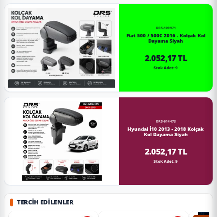
DRS-109971
Fiat 500 / 500C 2016 - Kolçak Kol
Dayama Siyah
2.052,17 TL
Stok Adet: 9
DRS-614473
Hyundai İ10 2013 - 2018 Kolçak
Kol Dayama Siyah
2.052,17 TL
Stok Adet: 9
TERCIH EDILENLER