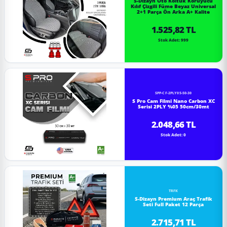
S-Dizayn Oto Koltuk Koruyucu
Kılıf Çizgili Füme Beyaz Universal
2+1 Parça Ön Arka A+ Kalite
1.525,82 TL
Stok Adet: 999
SPP-CF-2PLY05-50-30
S Pro Cam Filmi Nano Carbon XC
Serisi 2PLY %05 50cm/30mt
2.048,66 TL
Stok Adet: 0
TRFK
S-Dizayn Premium Araç Trafik
Seti Full Paket 12 Parça
2.715,71 TL