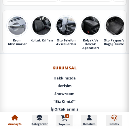
Krom
Koltuk Kılıfları
Oto Telefon
Kolçak Ve
Oto Paspas Ve
Aksesuarlar
Aksesuarları
Kolçak
Bagaj Ürünleri
Aparatları
KURUMSAL
Hakkımızda
İletişim
Showroom
“Biz Kimiz?”
İş Ortaklarımız
0
KVKK / Gizlilik
Anasayfa
Kategoriler
Hesabım
Destek
Sepetim
Mesafeli Satış Sözleşmesi