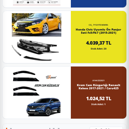
CG_71121TEMM90-
Honda Civic Uyumlu Ön Panjur
Seti Fc5/Fk7 (2015-2021)
4.039,37 TL
Stok Adet: 20
A144252021
Krom Cam Rüzgarlığı Renault
Keleos 2017-2021 / Caru425
1.024,52 TL
Stok Adet: 1