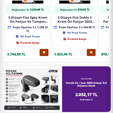
3.238,49 TL
824,50 TL
Mağazadan Al:
Mağazadan Al:
Mağa
S-Dizayn Fiat Egea Krom
S-Dizayn Fiat Doblo 3
S-D
Ön Panjur Ve Tampon
Krom Ön Panjur 2023
Partn
Çıta Seti Diamond Model
Üzeri A+ Kalite
Ön Ta
Peşin Fiyatına 3 x 1.248,33
Peşin Fiyatına 3 x 344,48 TL
Peşin
22 Prç. 2020 Üzeri (Parlak
2023
TL
%5 Puan Fırsatı
Krom)
%5 Puan Fırsatı
Ücretsiz Kargo
Ücretsiz Kargo
3.744,98 TL
1.033,44 TL
910,16 
DRS-153444
Honda Fit / Jazz 2008 Kolçak Kol
Dayama Siyah
2.052,17 TL
Stok Adet: 9