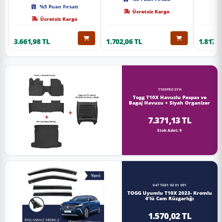
Kalite
%5 Puan Fırsatı
Ücretsiz Kargo
Ücretsiz Kargo
3.661,98 TL
1.702,06 TL
1.817,0
T10XPBOSYH
Togg T10X Havuzlu Paspas ve
Bagaj Havuzu + Siyah Organizer
7.371,13 TL
Stok Adet: 9
047 TG01 02 01 001
TOGG Uyumlu T10X 2023- Kromlu
4'lü Cam Rüzgarlığı
1.570,02 TL