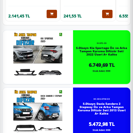
2.141,45 TL
241,55 TL
6.555,6
KI-SP5-SD
S-Dizayn Kia Sportage Ön ve Arka
Tampon Koruma Difüzör Seti
2022 Üzeri A+ Kalite
6.749,69 TL
Stok Adet: 999
DC-SD2-STW-SD
S-Dizayn Dacia Sandero 2
Stepway Ön ve Arka Tampon
Koruma Difüzör Seti 2013 Üzeri
A+ Kalite
5.472,98 TL
Stok Adet: 999