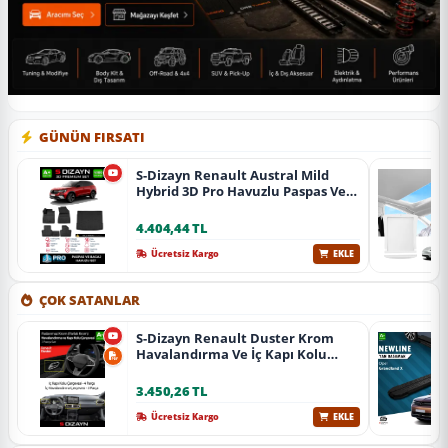
GÜNÜN FIRSATI
S-Dizayn Renault Austral Mild
Hybrid 3D Pro Havuzlu Paspas Ve
Bagaj Havuzu Seti (2'Li Set) 2023
Üzeri A+ Kalite
4.404,44 TL
Ücretsiz Kargo
EKLE
ÇOK SATANLAR
S-Dizayn Renault Duster Krom
Havalandırma Ve İç Kapı Kolu
Çerçevesi 7 Prç. 2024 Üzeri (Parlak
Krom) A+ Kalite
3.450,26 TL
Ücretsiz Kargo
EKLE