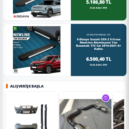
5.186,80 TL
Stok Adet: 999
SZ-SX2-YBS-NW-AL-173
S-Dizayn Suzuki SX4 2 S-Cross
NewLine Aluminyum Yan
Basamak 173 Cm 2014-2021 A+
Kalite
6.500,40 TL
Stok Adet: 999
ALIŞVERIŞE BAŞLA