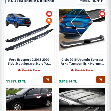
ÖN ARKA KORUMA DIFÜZÖR
TÜMÜNÜ İNCELE
Ford Ecosport 2 2013-2020
Civic 2016 Uyumlu Sonrası
Side Step Square Style Yan
Arka Tampon Eşik Koruma
Basamak (İthal)
Abs (Yazısız) Parça
Ücretsiz Kargo
Ücretsiz Kargo
11.377,13 TL
3.813,84 TL