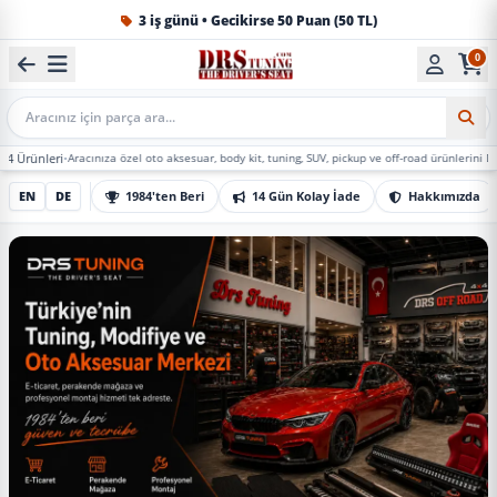
1984'ten beri Türkiye’nin en büyük oto aksesuar ve tuning
0
Mobil Arama
Aracınıza özel oto aksesuar, body kit, tuning, SUV, pickup ve off-road ürünlerini DRS Tuning’de
EN
DE
1984'ten Beri
14 Gün Kolay İade
Hakkımızda