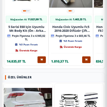
11.921,99 TL
1.443,33 TL
Mağazadan Al:
Mağazadan Al:
Mağa
5 Serisi E60 Için Uyumlu
Honda Civic Uyumlu Fc5
Honda 
Mt Body Kit (Ön - Arka
2016-2020 Difüzör Çift
Fk7 2
Tampon -Marspiyel )
Çıkış İçin Egzoz Seti
Pad
Peşin Fiyatına 3 x 4.945,02
Peşin Fiyatına 3 x 603,46 TL
Peşin
TL
%5 Puan Fırsatı
%5 Puan Fırsatı
Ücretsiz Kargo
Ücretsiz Kargo
14.835,07 TL
1.810,37 TL
836,51 
ÖZEL ÜRÜNLER