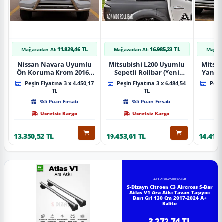
11.829,46 TL
16.985,23 TL
Mağazadan Al:
Mağazadan Al:
Mağaz
Nissan Navara Uyumlu
Mitsubishi L200 Uyumlu
Mitsub
Ön Koruma Krom 2016+
Sepetli Rollbar (Yeni
Yan B
Pst14 Parça
Nesil Sepetli Roll Bar
A
Peşin Fiyatına 3 x 4.450,17
Peşin Fiyatına 3 x 6.484,54
Peşin
Aqm-M10)
TL
TL
%5 Puan Fırsatı
%5 Puan Fırsatı
Ücretsiz Kargo
Ücretsiz Kargo
13.350,52 TL
19.453,61 TL
14.418,
ATL-130-250037-GR
S-Dizayn Citroen C3 Aircross S-Bar
Atlas V1 Ara Atkı Tavan Taşıyıcı
Barı Gri 130 Cm 2017-2024 A+
Kalite
3.272,74 TL