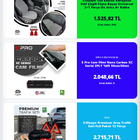
S-Dizayn Oto Koltuk Koruyucu
Kılıf Çizgili Füme Beyaz Universal
2+1 Parça Ön Arka A+ Kalite
1.525,82 TL
Stok Adet: 999
SPP-CF-2PLY05-50-30
S Pro Cam Filmi Nano Carbon XC
Serisi 2PLY %05 50cm/30mt
2.048,66 TL
Stok Adet: 0
TRFK
S-Dizayn Premium Araç Trafik
Seti Full Paket 12 Parça
2.715,71 TL