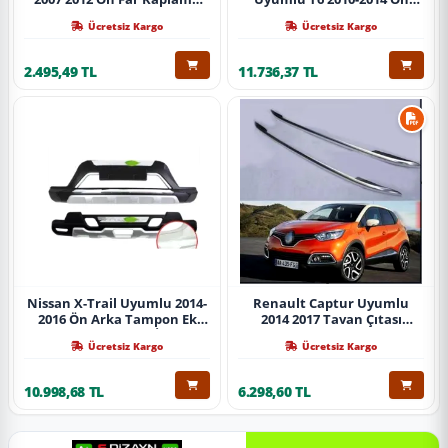
Abs Krom Parça
Koruma Demiri Paslanmaz
Ücretsiz Kargo
Ücretsiz Kargo
Çelik Krom
2.495,49 TL
11.736,37 TL
Nissan X-Trail Uyumlu 2014-
Renault Captur Uyumlu
2016 Ön Arka Tampon Ek
2014 2017 Tavan Çıtası
Koruma Difüzör İthal
Gümüş Parça
Ücretsiz Kargo
Ücretsiz Kargo
10.998,68 TL
6.298,60 TL