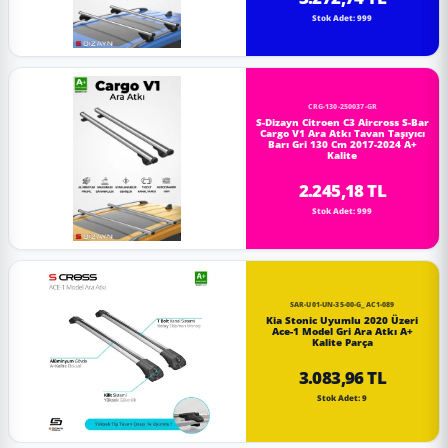
Stok Adet: 999
CRG-130-250037-GR
S-Dizayn Citroen C3 Aircross S-Bar
Cargo V1 Ara Atkı Tavan Taşıyıcı
Barı Gri 130 Cm 2017-2024 A+
Kalite
2.245,18 TL
Stok Adet: 999
SAR-U01-UN-35-00-G_AC1-089
Kia Stonic Uyumlu 2020 Üzeri
Ace-1 Model Gri Ara Atkı A+
Kalite Parça
3.083,96 TL
Stok Adet: 9