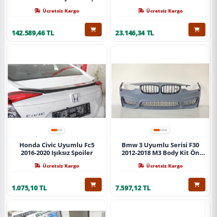
Ücretsiz Kargo
Ücretsiz Kargo
142.589,46 TL
23.146,34 TL
Honda Civic Uyumlu Fc5
Bmw 3 Uyumlu Serisi F30
2016-2020 Işıksız Spoiler
2012-2018 M3 Body Kit Ön
Tampon
Ücretsiz Kargo
Ücretsiz Kargo
1.075,10 TL
7.597,12 TL