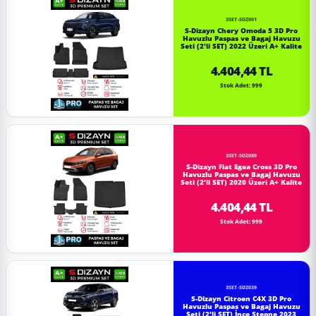
3SET-SDZ001
S-Dizayn Chery Omoda 5 3D Pro
Havuzlu Paspas ve Bagaj Havuzu
Seti (2'li SET) 2022 Üzeri A+ Kalite
4.404,44 TL
Stok Adet: 999
3SET-SDZ089
S-Dizayn Fiat Egea Cross 3D Pro
Havuzlu Paspas ve Bagaj Havuzu
Seti (2'li SET) 2020 Üzeri A+ Kalite
4.404,44 TL
Stok Adet: 999
3SET-SDZ039
S-Dizayn Citroen C4X 3D Pro
Havuzlu Paspas ve Bagaj Havuzu
Seti (2'li SET) İnce Stepne 2023