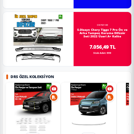
CH-TG7-SD
S-Dizayn Chery Tiggo 7 Pro Ön ve
Arka Tampon Koruma Difüzör
Seti 2022 Üzeri A+ Kalite
7.056,49 TL
Stok Adet: 999
DRS ÖZEL KOLEKSIYON