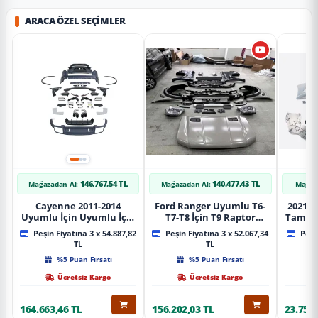
ARACA ÖZEL SEÇIMLER
146.767,54 TL
140.477,43 TL
Mağazadan Al:
Mağazadan Al:
Mağaz
Cayenne 2011-2014
Ford Ranger Uyumlu T6-
2021+ 
Uyumlu İçin Uyumlu İçin
T7-T8 İçin T9 Raptor
Tampo
2019+ Bagaj Facelift
Dönüşüm (Ön Arka Full)
Peşin Fiyatına 3 x 54.887,82
Peşin Fiyatına 3 x 52.067,34
Peşin
Parça
Parça
TL
TL
%5 Puan Fırsatı
%5 Puan Fırsatı
Ücretsiz Kargo
Ücretsiz Kargo
164.663,46 TL
156.202,03 TL
23.757,