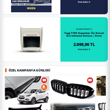
Stok Adet: 9
RZ.8682578027911
Togg T10X Organizer Ön Konsol
Ara Saklama Kutusu | Krem
2.098,96 TL
Stok Adet: 9
ÖZEL KAMPANYA GÜNLERI