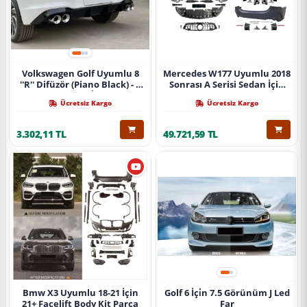
Volkswagen Golf Uyumlu 8
Mercedes W177 Uyumlu 2018
''R'' Difüzör (Piano Black) - 4
Sonrası A Serisi Sedan İçin
Egzoz (Life Style İmpression
A45 Body Kit (Arka
Ücretsiz Kargo
Ücretsiz Kargo
Paket İçin)
Tamponlu Set)
3.302,11 TL
49.721,59 TL
Bmw X3 Uyumlu 18-21 İçin
Golf 6 İçi̇n 7.5 Görünüm J Led
21+ Facelift Body Kit Parça
Far