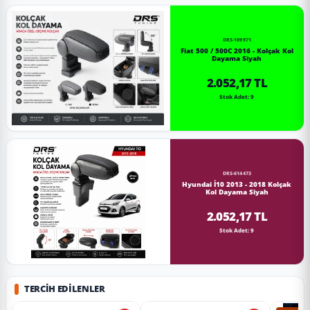
DRS-109971
Fiat 500 / 500C 2016 - Kolçak Kol
Dayama Siyah
2.052,17 TL
Stok Adet: 9
DRS-614473
Hyundai İ10 2013 - 2018 Kolçak
Kol Dayama Siyah
2.052,17 TL
Stok Adet: 9
TERCIH EDILENLER