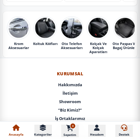
Krom
Koltuk Kılıfları
Oto Telefon
Kolçak Ve
Oto Paspas Ve
Aksesuarlar
Aksesuarları
Kolçak
Bagaj Ürünleri
Aparatları
KURUMSAL
Hakkımızda
İletişim
Showroom
“Biz Kimiz?”
İş Ortaklarımız
0
KVKK / Gizlilik
Anasayfa
Kategoriler
Hesabım
Destek
Sepetim
Mesafeli Satış Sözleşmesi