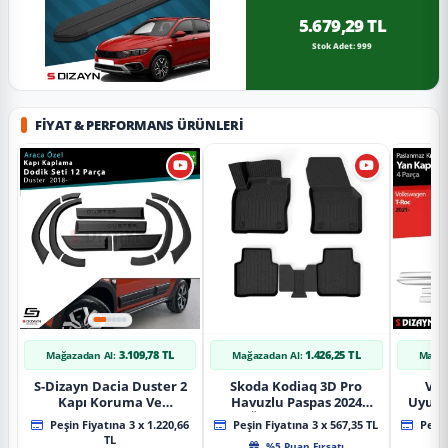
5.679,29 TL
Stok Adet: 999
FIYAT & PERFORMANS ÜRÜNLERI
3.109,78 TL
1.426,25 TL
Mağazadan Al:
Mağazadan Al:
Mağaz
S-Dizayn Dacia Duster 2
Skoda Kodiaq 3D Pro
Vol
Kapı Koruma Ve
Havuzlu Paspas 2024
Uyuml
Çamurluk Kaplaması
Üzeri A+ Kalite
Yan Ka
Peşin Fiyatına 3 x 1.220,66
Peşin Fiyatına 3 x 567,35 TL
Peşin
Dodik Seti 2018 Üzeri A+
20
TL
%5 Puan Fırsatı