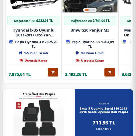
6.732,91 TL
2.741,04 TL
Mağazadan Al:
Mağazadan Al:
Mağaz
Hyundai İx35 Uyumlu
Bmw G20 Panjur M3
Merce
2011-2017 Oto Yan
Ön Pa
Basamak Koruma Side
Piano
Peşin Fiyatına 3 x 2.625,20
Peşin Fiyatına 3 x 1.064,09
Peşin
Step Bmw Style
TL
TL
%5 Puan Fırsatı
%5 Puan Fırsatı
Ücretsiz Kargo
Ücretsiz Kargo
7.875,61 TL
3.192,26 TL
3.628,8
RZL01572
Bmw 5 Uyumlu Serisi F10 2013-
2016 Araca Uyumlu Halı Paspas
711,93 TL
Stok Adet: 9