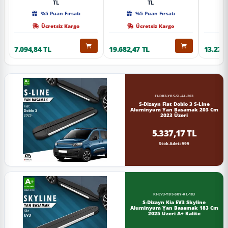
TL
TL
%5 Puan Fırsatı
%5 Puan Fırsatı
Ücretsiz Kargo
Ücretsiz Kargo
7.094,84 TL
19.682,47 TL
13.274,
FI-DB3-YBS-SL-AL-203
S-Dizayn Fiat Doblo 3 S-Line
Aluminyum Yan Basamak 203 Cm
2023 Üzeri
5.337,17 TL
Stok Adet: 999
KI-EV3-YBS-SKY-AL-183
S-Dizayn Kia EV3 Skyline
Aluminyum Yan Basamak 183 Cm
2025 Üzeri A+ Kalite