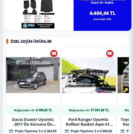
Üzeri A+ Kalite
4.404,44 TL
Stok Adet: 999
ÖZEL SEÇIM ÜRÜNLER
6.199,36 TL
17.191,20 TL
Mağazadan Al:
Mağazadan Al:
Mağaz
Dacia Duster Uyumlu
Ford Ranger Uyumlu
Toyot
-2011 Ön Koruma Ön
Rollbar Basket Aqm-S10
Koru
Tekli Koruma
2015+ Uyumlu
Chrom
Peşin Fiyatına 3 x 2.364,95
Peşin Fiyatına 3 x 6.560,82
Peşin