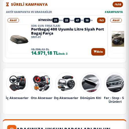
SÜRELİ KAMPANYA
-%10
AKTIF KAMPANYA VE SIRADAKILER
4 KAMPANYA
Aktif
21
22
47
07
-%5
Aktif
BITMESINE
Gün
Saat
Dk
Sn
SON GÜN FIRSATLARI
Portbagaj 400 Uyumlu Litre Siyah Port
Bagaj Parça
SR01-01
15.759,13 TL
14.971,18 TL
Ekle
Stok: 3
İç Aksesuarlar
Oto Aksesuar
Dış Aksesuarlar
Dönüşüm Kiti
Far - Stop - Sis
Ürünleri