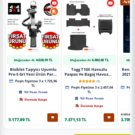
-%10
4.528,10 TL
6.502,02 TL
Mağazadan Al:
Mağazadan Al:
Mağaz
Bisiklet Taşıyıcı Uyumlu
Togg T10X Havuzlu
Renaul
Pro-S Gri Yeni Ürün Parça
Paspas Ve Bagaj Havuzu +
2021 S
Tavan Tipi Bisiklet
Siyah Organizer
Karbo
Peşin Fiyatına 3 x 1.725,96
(1)
Taşıyıcı
TL
Peşin Fiyatına 3 x 2.457,04
Peşin
%5 Puan Fırsatı
TL
%5 Puan Fırsatı
Ücretsiz Kargo
Ücretsiz Kargo
4.121,65 T
5.177,89 TL
7.371,13 TL
3.709,4