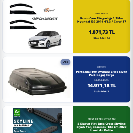
A144662021
Krom Cam Rüzgarlığı 1,2Mm
Hyundai İ20 2014 4'Lü / Caru437
1.071,73 TL
Stok Adet: 94
-%5
SR01-01
Portbagaj 400 Uyumlu Litre Siyah
Port Bagaj Parça
15.759,13 TL
14.971,18 TL
Stok Adet: 3
FI-EG1-CR-YBS-SKY-SA-183
S-Dizayn Fiat Egea Cross Skyline
Siyah Yan Basamak 183 Cm 2020
Üzeri A+ Kalite