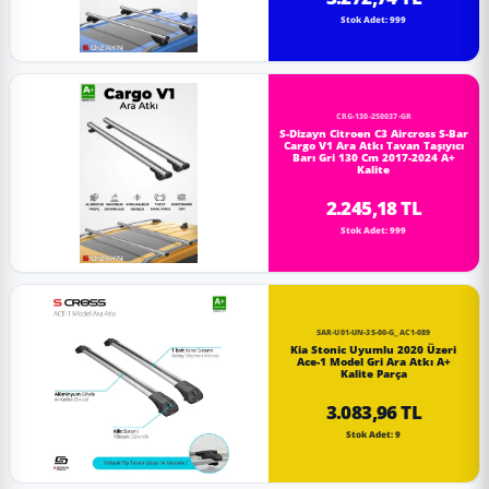
Stok Adet: 999
CRG-130-250037-GR
S-Dizayn Citroen C3 Aircross S-Bar
Cargo V1 Ara Atkı Tavan Taşıyıcı
Barı Gri 130 Cm 2017-2024 A+
Kalite
2.245,18 TL
Stok Adet: 999
SAR-U01-UN-35-00-G_AC1-089
Kia Stonic Uyumlu 2020 Üzeri
Ace-1 Model Gri Ara Atkı A+
Kalite Parça
3.083,96 TL
Stok Adet: 9