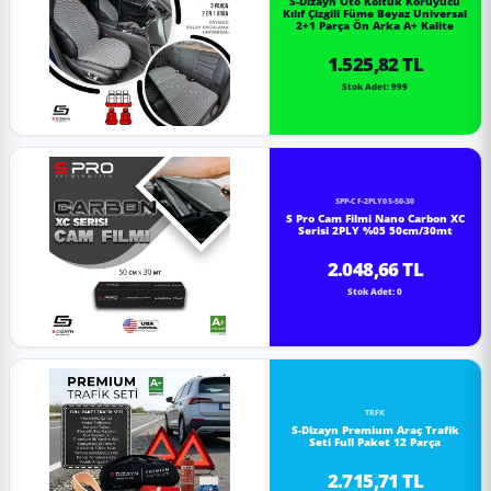
S-Dizayn Oto Koltuk Koruyucu
Kılıf Çizgili Füme Beyaz Universal
2+1 Parça Ön Arka A+ Kalite
1.525,82 TL
Stok Adet: 999
SPP-CF-2PLY05-50-30
S Pro Cam Filmi Nano Carbon XC
Serisi 2PLY %05 50cm/30mt
2.048,66 TL
Stok Adet: 0
TRFK
S-Dizayn Premium Araç Trafik
Seti Full Paket 12 Parça
2.715,71 TL