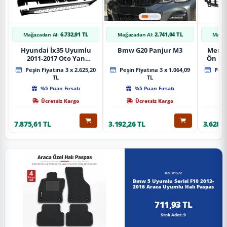
6.732,91 TL
2.741,04 TL
Mağazadan Al:
Mağazadan Al:
Mağaz
Hyundai İx35 Uyumlu
Bmw G20 Panjur M3
Merce
2011-2017 Oto Yan
Ön Pa
Basamak Koruma Side
Piano
Peşin Fiyatına 3 x 2.625,20
Peşin Fiyatına 3 x 1.064,09
Peşin
Step Bmw Style
TL
TL
%5 Puan Fırsatı
%5 Puan Fırsatı
Ücretsiz Kargo
Ücretsiz Kargo
7.875,61 TL
3.192,26 TL
3.628,8
RZL01572
Bmw 5 Uyumlu Serisi F10 2013-
2016 Araca Uyumlu Halı Paspas
711,93 TL
Stok Adet: 9