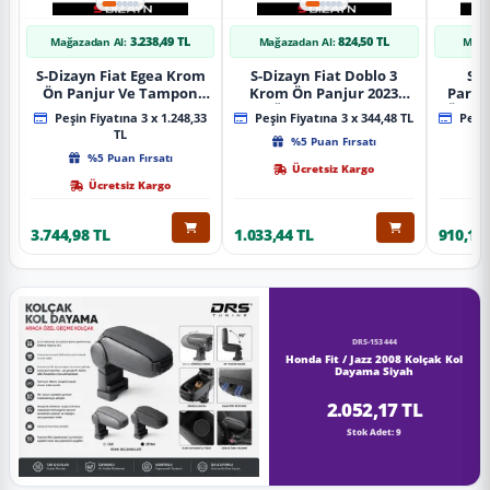
3.238,49 TL
824,50 TL
Mağazadan Al:
Mağazadan Al:
Mağa
S-Dizayn Fiat Egea Krom
S-Dizayn Fiat Doblo 3
S-D
Ön Panjur Ve Tampon
Krom Ön Panjur 2023
Partn
Çıta Seti Diamond Model
Üzeri A+ Kalite
Ön Ta
Peşin Fiyatına 3 x 1.248,33
Peşin Fiyatına 3 x 344,48 TL
Peşin
22 Prç. 2020 Üzeri (Parlak
2023
TL
%5 Puan Fırsatı
Krom)
%5 Puan Fırsatı
Ücretsiz Kargo
Ücretsiz Kargo
3.744,98 TL
1.033,44 TL
910,16 
DRS-153444
Honda Fit / Jazz 2008 Kolçak Kol
Dayama Siyah
2.052,17 TL
Stok Adet: 9