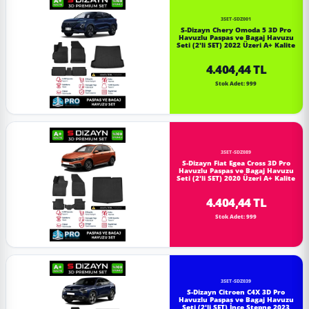
3SET-SDZ001
S-Dizayn Chery Omoda 5 3D Pro
Havuzlu Paspas ve Bagaj Havuzu
Seti (2'li SET) 2022 Üzeri A+ Kalite
4.404,44 TL
Stok Adet: 999
3SET-SDZ089
S-Dizayn Fiat Egea Cross 3D Pro
Havuzlu Paspas ve Bagaj Havuzu
Seti (2'li SET) 2020 Üzeri A+ Kalite
4.404,44 TL
Stok Adet: 999
3SET-SDZ039
S-Dizayn Citroen C4X 3D Pro
Havuzlu Paspas ve Bagaj Havuzu
Seti (2'li SET) İnce Stepne 2023