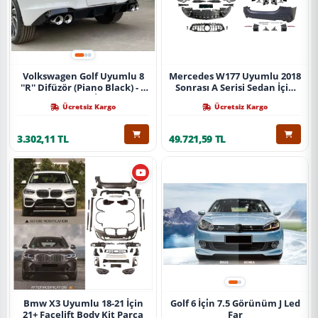
Volkswagen Golf Uyumlu 8
Mercedes W177 Uyumlu 2018
''R'' Difüzör (Piano Black) - 4
Sonrası A Serisi Sedan İçin
Egzoz (Life Style İmpression
A45 Body Kit (Arka
Ücretsiz Kargo
Ücretsiz Kargo
Paket İçin)
Tamponlu Set)
3.302,11 TL
49.721,59 TL
Bmw X3 Uyumlu 18-21 İçin
Golf 6 İçi̇n 7.5 Görünüm J Led
21+ Facelift Body Kit Parça
Far