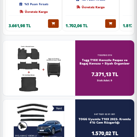
Kalite
%5 Puan Fırsatı
Ücretsiz Kargo
Ücretsiz Kargo
3.661,98 TL
1.702,06 TL
1.817,0
T10XPBOSYH
Togg T10X Havuzlu Paspas ve
Bagaj Havuzu + Siyah Organizer
7.371,13 TL
Stok Adet: 9
047 TG01 02 01 001
TOGG Uyumlu T10X 2023- Kromlu
4'lü Cam Rüzgarlığı
1.570,02 TL