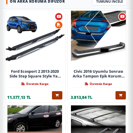
ÖN ARKA KORUMA DIFÜZÖR
TÜMÜNÜ İNCELE
Ford Ecosport 2 2013-2020
Civic 2016 Uyumlu Sonrası
Side Step Square Style Yan
Arka Tampon Eşik Koruma
Basamak (İthal)
Abs (Yazısız) Parça
Ücretsiz Kargo
Ücretsiz Kargo
11.377,13 TL
3.813,84 TL