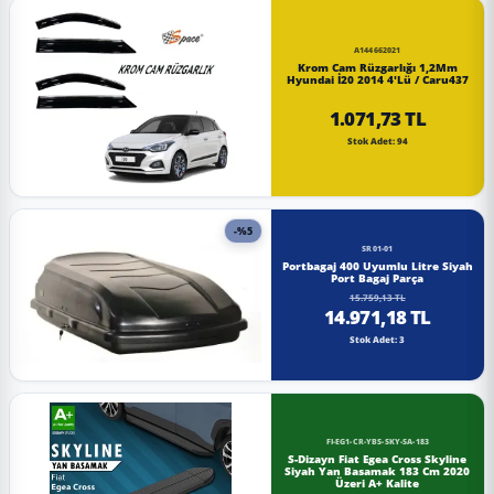
A144662021
Krom Cam Rüzgarlığı 1,2Mm
Hyundai İ20 2014 4'Lü / Caru437
1.071,73 TL
Stok Adet: 94
-%5
SR01-01
Portbagaj 400 Uyumlu Litre Siyah
Port Bagaj Parça
15.759,13 TL
14.971,18 TL
Stok Adet: 3
FI-EG1-CR-YBS-SKY-SA-183
S-Dizayn Fiat Egea Cross Skyline
Siyah Yan Basamak 183 Cm 2020
Üzeri A+ Kalite