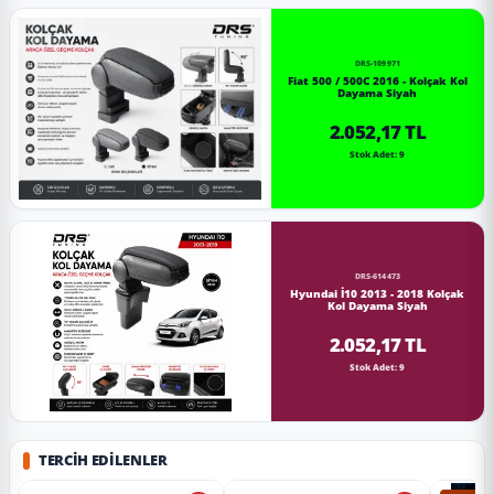
DRS-109971
Fiat 500 / 500C 2016 - Kolçak Kol
Dayama Siyah
2.052,17 TL
Stok Adet: 9
DRS-614473
Hyundai İ10 2013 - 2018 Kolçak
Kol Dayama Siyah
2.052,17 TL
Stok Adet: 9
TERCIH EDILENLER