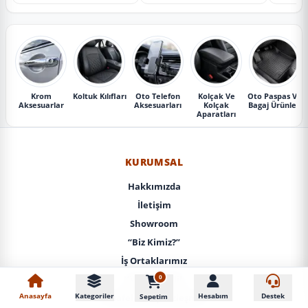
Krom
Koltuk Kılıfları
Oto Telefon
Kolçak Ve
Oto Paspas Ve
Aksesuarlar
Aksesuarları
Kolçak
Bagaj Ürünleri
Aparatları
KURUMSAL
Hakkımızda
İletişim
Showroom
“Biz Kimiz?”
İş Ortaklarımız
0
KVKK / Gizlilik
Anasayfa
Kategoriler
Hesabım
Destek
Sepetim
Mesafeli Satış Sözleşmesi