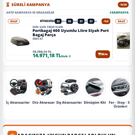
SÜRELİ KAMPANYA
-%10
AKTIF KAMPANYA VE SIRADAKILER
4 KAMPANYA
Aktif
23
02
31
29
-%5
Aktif
BITMESINE
Gün
Saat
Dk
Sn
SON GÜN FIRSATLARI
Portbagaj 400 Uyumlu Litre Siyah Port
Bagaj Parça
SR01-01
15.759,13 TL
14.971,18 TL
Ekle
Stok: 3
İç Aksesuarlar
Oto Aksesuar
Dış Aksesuarlar
Dönüşüm Kiti
Far - Stop - Sis
Ürünleri