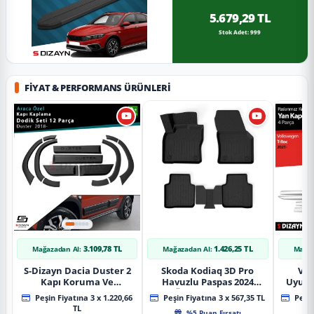
5.679,29 TL
Stok Adet: 999
FIYAT & PERFORMANS ÜRÜNLERI
3.109,78 TL
1.426,25 TL
Mağazadan Al:
Mağazadan Al:
Mağaz
S-Dizayn Dacia Duster 2
Skoda Kodiaq 3D Pro
Vol
Kapı Koruma Ve
Havuzlu Paspas 2024
Uyuml
Çamurluk Kaplaması
Üzeri A+ Kalite
Yan Ka
Peşin Fiyatına 3 x 1.220,66
Peşin Fiyatına 3 x 567,35 TL
Peşin
Dodik Seti 2018 Üzeri A+
20
TL
%5 Puan Fırsatı