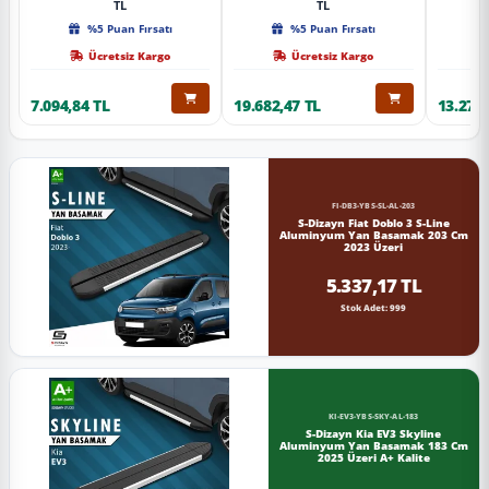
TL
TL
%5 Puan Fırsatı
%5 Puan Fırsatı
Ücretsiz Kargo
Ücretsiz Kargo
7.094,84 TL
19.682,47 TL
13.274,
FI-DB3-YBS-SL-AL-203
S-Dizayn Fiat Doblo 3 S-Line
Aluminyum Yan Basamak 203 Cm
2023 Üzeri
5.337,17 TL
Stok Adet: 999
KI-EV3-YBS-SKY-AL-183
S-Dizayn Kia EV3 Skyline
Aluminyum Yan Basamak 183 Cm
2025 Üzeri A+ Kalite