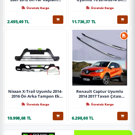
Abs Krom Parça
Koruma Demiri Paslanmaz
Ücretsiz Kargo
Ücretsiz Kargo
Çelik Krom
2.495,49 TL
11.736,37 TL
Nissan X-Trail Uyumlu 2014-
Renault Captur Uyumlu
2016 Ön Arka Tampon Ek
2014 2017 Tavan Çıtası
Koruma Difüzör İthal
Gümüş Parça
Ücretsiz Kargo
Ücretsiz Kargo
10.998,68 TL
6.298,60 TL