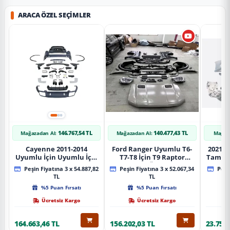
ARACA ÖZEL SEÇIMLER
146.767,54 TL
140.477,43 TL
Mağazadan Al:
Mağazadan Al:
Mağaz
Cayenne 2011-2014
Ford Ranger Uyumlu T6-
2021+ 
Uyumlu İçin Uyumlu İçin
T7-T8 İçin T9 Raptor
Tampo
2019+ Bagaj Facelift
Dönüşüm (Ön Arka Full)
Peşin Fiyatına 3 x 54.887,82
Peşin Fiyatına 3 x 52.067,34
Peşin
Parça
Parça
TL
TL
%5 Puan Fırsatı
%5 Puan Fırsatı
Ücretsiz Kargo
Ücretsiz Kargo
164.663,46 TL
156.202,03 TL
23.757,