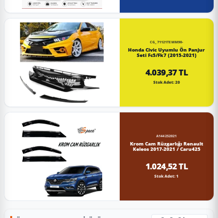
CG_71121TEMM90-
Honda Civic Uyumlu Ön Panjur
Seti Fc5/Fk7 (2015-2021)
4.039,37 TL
Stok Adet: 20
A144252021
Krom Cam Rüzgarlığı Renault
Keleos 2017-2021 / Caru425
1.024,52 TL
Stok Adet: 1