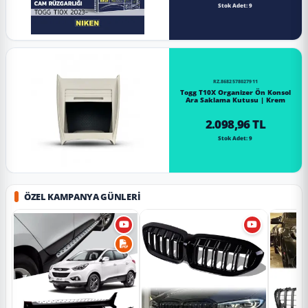
Stok Adet: 9
RZ.8682578027911
Togg T10X Organizer Ön Konsol
Ara Saklama Kutusu | Krem
2.098,96 TL
Stok Adet: 9
ÖZEL KAMPANYA GÜNLERI