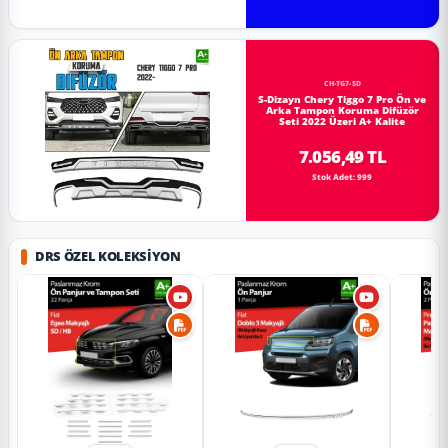
CH-TG7-SD
S-Dizayn Chery Tiggo 7 Pro Ön ve
Arka Tampon Koruma Difüzör
Seti 2022 Üzeri A+ Kalite
7.056,49 TL
Stok Adet: 999
DRS ÖZEL KOLEKSIYON