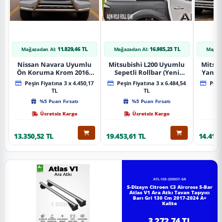
11.829,46 TL
16.985,23 TL
Mağazadan Al:
Mağazadan Al:
Mağaz
Nissan Navara Uyumlu
Mitsubishi L200 Uyumlu
Mitsub
Ön Koruma Krom 2016+
Sepetli Rollbar (Yeni
Yan B
Pst14 Parça
Nesil Sepetli Roll Bar
A
Peşin Fiyatına 3 x 4.450,17
Peşin Fiyatına 3 x 6.484,54
Peşin
Aqm-M10)
TL
TL
%5 Puan Fırsatı
%5 Puan Fırsatı
Ücretsiz Kargo
Ücretsiz Kargo
13.350,52 TL
19.453,61 TL
14.418,
ATL-130-250037-GR
S-Dizayn Citroen C3 Aircross S-Bar
Atlas V1 Ara Atkı Tavan Taşıyıcı
Barı Gri 130 Cm 2017-2024 A+
Kalite
3.272,74 TL