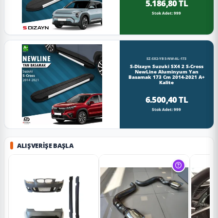
5.186,80 TL
Stok Adet: 999
SZ-SX2-YBS-NW-AL-173
S-Dizayn Suzuki SX4 2 S-Cross
NewLine Aluminyum Yan
Basamak 173 Cm 2014-2021 A+
Kalite
6.500,40 TL
Stok Adet: 999
ALIŞVERIŞE BAŞLA