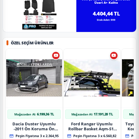
Üzeri A+ Kalite
4.404,44 TL
Stok Adet: 999
ÖZEL SEÇIM ÜRÜNLER
6.199,36 TL
17.191,20 TL
Mağazadan Al:
Mağazadan Al:
Mağaz
Dacia Duster Uyumlu
Ford Ranger Uyumlu
Toyot
-2011 Ön Koruma Ön
Rollbar Basket Aqm-S10
Koru
Tekli Koruma
2015+ Uyumlu
Chrom
Peşin Fiyatına 3 x 2.364,95
Peşin Fiyatına 3 x 6.560,82
Peşin