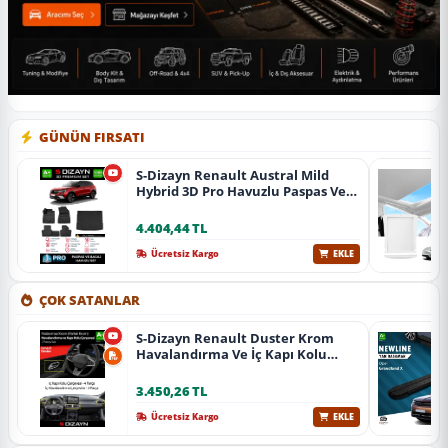
GÜNÜN FIRSATI
S-Dizayn Renault Austral Mild
Hybrid 3D Pro Havuzlu Paspas Ve
Bagaj Havuzu Seti (2'Li Set) 2023
Üzeri A+ Kalite
4.404,44 TL
Ücretsiz Kargo
EKLE
ÇOK SATANLAR
S-Dizayn Renault Duster Krom
Havalandırma Ve İç Kapı Kolu
Çerçevesi 7 Prç. 2024 Üzeri (Parlak
Krom) A+ Kalite
3.450,26 TL
Ücretsiz Kargo
EKLE