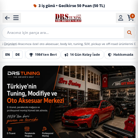
1984'ten beri Türkiye’nin en büyük oto aksesuar ve tuning
0
Mobil Arama
racınıza özel oto aksesuar, body kit, tuning, SUV, pickup ve off-road ürünlerini DRS Tuning’de 
EN
DE
1984'ten Beri
14 Gün Kolay İade
Hakkımızda