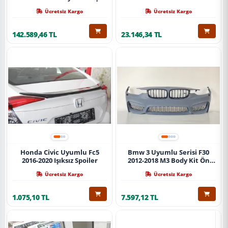
Ücretsiz Kargo
Ücretsiz Kargo
142.589,46 TL
23.146,34 TL
Honda Civic Uyumlu Fc5
Bmw 3 Uyumlu Serisi F30
2016-2020 Işıksız Spoiler
2012-2018 M3 Body Kit Ön
Tampon
Ücretsiz Kargo
Ücretsiz Kargo
1.075,10 TL
7.597,12 TL