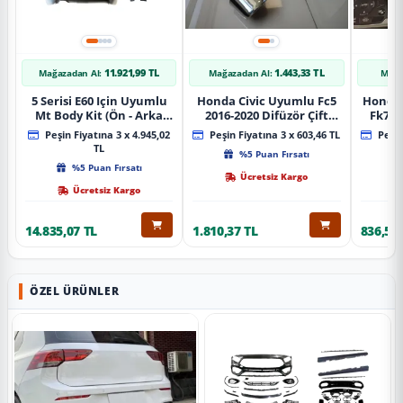
11.921,99 TL
1.443,33 TL
Mağazadan Al:
Mağazadan Al:
Mağa
5 Serisi E60 Için Uyumlu
Honda Civic Uyumlu Fc5
Honda 
Mt Body Kit (Ön - Arka
2016-2020 Difüzör Çift
Fk7 2
Tampon -Marspiyel )
Çıkış İçin Egzoz Seti
Pad
Peşin Fiyatına 3 x 4.945,02
Peşin Fiyatına 3 x 603,46 TL
Peşin
TL
%5 Puan Fırsatı
%5 Puan Fırsatı
Ücretsiz Kargo
Ücretsiz Kargo
14.835,07 TL
1.810,37 TL
836,51 
ÖZEL ÜRÜNLER