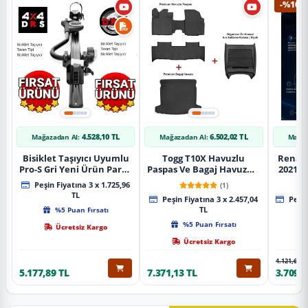
-%10
4.528,10 TL
6.502,02 TL
Mağazadan Al:
Mağazadan Al:
Mağaz
Bisiklet Taşıyıcı Uyumlu
Togg T10X Havuzlu
Renaul
Pro-S Gri Yeni Ürün Parça
Paspas Ve Bagaj Havuzu +
2021 S
Tavan Tipi Bisiklet
Siyah Organizer
Karbo
Peşin Fiyatına 3 x 1.725,96
(1)
Taşıyıcı
TL
Peşin Fiyatına 3 x 2.457,04
Peşin
%5 Puan Fırsatı
TL
%5 Puan Fırsatı
Ücretsiz Kargo
Ücretsiz Kargo
4.121,65 T
5.177,89 TL
7.371,13 TL
3.709,4