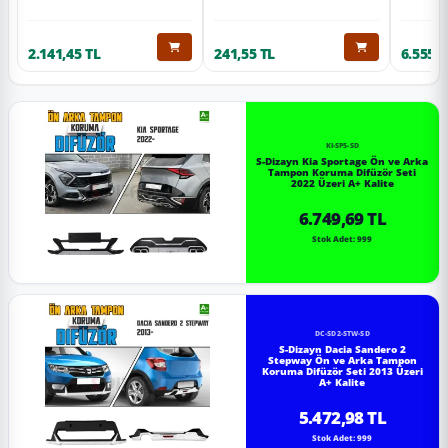
2.141,45 TL
241,55 TL
6.555,6
KI-SP5-SD
S-Dizayn Kia Sportage Ön ve Arka
Tampon Koruma Difüzör Seti
2022 Üzeri A+ Kalite
6.749,69 TL
Stok Adet: 999
DC-SD2-STW-SD
S-Dizayn Dacia Sandero 2
Stepway Ön ve Arka Tampon
Koruma Difüzör Seti 2013 Üzeri
A+ Kalite
5.472,98 TL
Stok Adet: 999