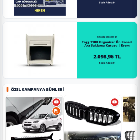
Stok Adet: 9
RZ.8682578027911
Togg T10X Organizer Ön Konsol
Ara Saklama Kutusu | Krem
2.098,96 TL
Stok Adet: 9
ÖZEL KAMPANYA GÜNLERI