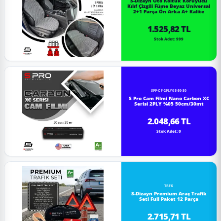
S-Dizayn Oto Koltuk Koruyucu
Kılıf Çizgili Füme Beyaz Universal
2+1 Parça Ön Arka A+ Kalite
1.525,82 TL
Stok Adet: 999
SPP-CF-2PLY05-50-30
S Pro Cam Filmi Nano Carbon XC
Serisi 2PLY %05 50cm/30mt
2.048,66 TL
Stok Adet: 0
TRFK
S-Dizayn Premium Araç Trafik
Seti Full Paket 12 Parça
2.715,71 TL