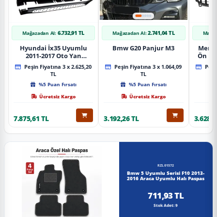
6.732,91 TL
2.741,04 TL
Mağazadan Al:
Mağazadan Al:
Mağaz
Hyundai İx35 Uyumlu
Bmw G20 Panjur M3
Merce
2011-2017 Oto Yan
Ön Pa
Basamak Koruma Side
Piano
Peşin Fiyatına 3 x 2.625,20
Peşin Fiyatına 3 x 1.064,09
Peşin
Step Bmw Style
TL
TL
%5 Puan Fırsatı
%5 Puan Fırsatı
Ücretsiz Kargo
Ücretsiz Kargo
7.875,61 TL
3.192,26 TL
3.628,8
RZL01572
Bmw 5 Uyumlu Serisi F10 2013-
2016 Araca Uyumlu Halı Paspas
711,93 TL
Stok Adet: 9