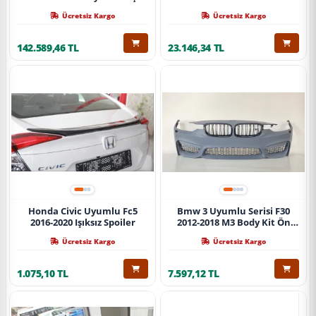
Ücretsiz Kargo
Ücretsiz Kargo
142.589,46 TL
23.146,34 TL
Honda Civic Uyumlu Fc5
Bmw 3 Uyumlu Serisi F30
2016-2020 Işıksız Spoiler
2012-2018 M3 Body Kit Ön
Tampon
Ücretsiz Kargo
Ücretsiz Kargo
1.075,10 TL
7.597,12 TL