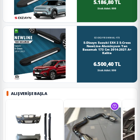
5.186,80 TL
Stok Adet: 999
SZ-SX2-YBS-NW-AL-173
S-Dizayn Suzuki SX4 2 S-Cross
NewLine Aluminyum Yan
Basamak 173 Cm 2014-2021 A+
Kalite
6.500,40 TL
Stok Adet: 999
ALIŞVERIŞE BAŞLA