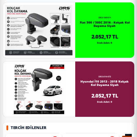
DRS-109971
Fiat 500 / 500C 2016 - Kolçak Kol
Dayama Siyah
2.052,17 TL
Stok Adet: 9
DRS-614473
Hyundai İ10 2013 - 2018 Kolçak
Kol Dayama Siyah
2.052,17 TL
Stok Adet: 9
TERCIH EDILENLER