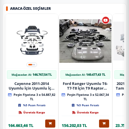
ARACA ÖZEL SEÇIMLER
146.767,54 TL
140.477,43 TL
Mağazadan Al:
Mağazadan Al:
Mağaz
Cayenne 2011-2014
Ford Ranger Uyumlu T6-
2021+ 
Uyumlu İçin Uyumlu İçin
T7-T8 İçin T9 Raptor
Tampo
2019+ Bagaj Facelift
Dönüşüm (Ön Arka Full)
Peşin Fiyatına 3 x 54.887,82
Peşin Fiyatına 3 x 52.067,34
Peşin
Parça
Parça
TL
TL
%5 Puan Fırsatı
%5 Puan Fırsatı
Ücretsiz Kargo
Ücretsiz Kargo
164.663,46 TL
156.202,03 TL
23.757,