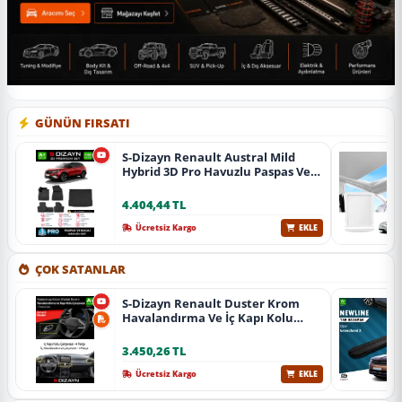
GÜNÜN FIRSATI
S-Dizayn Renault Austral Mild
Hybrid 3D Pro Havuzlu Paspas Ve
Bagaj Havuzu Seti (2'Li Set) 2023
Üzeri A+ Kalite
4.404,44 TL
Ücretsiz Kargo
EKLE
ÇOK SATANLAR
S-Dizayn Renault Duster Krom
Havalandırma Ve İç Kapı Kolu
Çerçevesi 7 Prç. 2024 Üzeri (Parlak
Krom) A+ Kalite
3.450,26 TL
Ücretsiz Kargo
EKLE