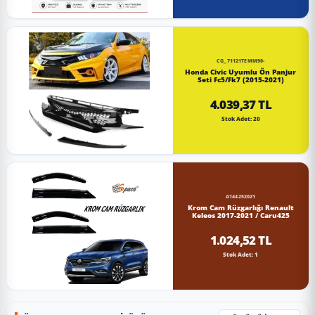
CG_71121TEMM90-
Honda Civic Uyumlu Ön Panjur
Seti Fc5/Fk7 (2015-2021)
4.039,37 TL
Stok Adet: 20
A144252021
Krom Cam Rüzgarlığı Renault
Keleos 2017-2021 / Caru425
1.024,52 TL
Stok Adet: 1