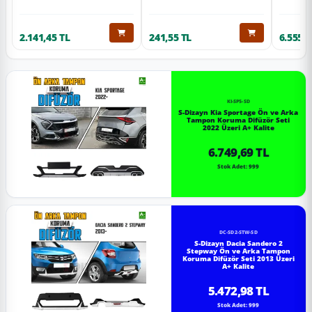
2.141,45 TL
241,55 TL
6.555,6
KI-SP5-SD
S-Dizayn Kia Sportage Ön ve Arka
Tampon Koruma Difüzör Seti
2022 Üzeri A+ Kalite
6.749,69 TL
Stok Adet: 999
DC-SD2-STW-SD
S-Dizayn Dacia Sandero 2
Stepway Ön ve Arka Tampon
Koruma Difüzör Seti 2013 Üzeri
A+ Kalite
5.472,98 TL
Stok Adet: 999