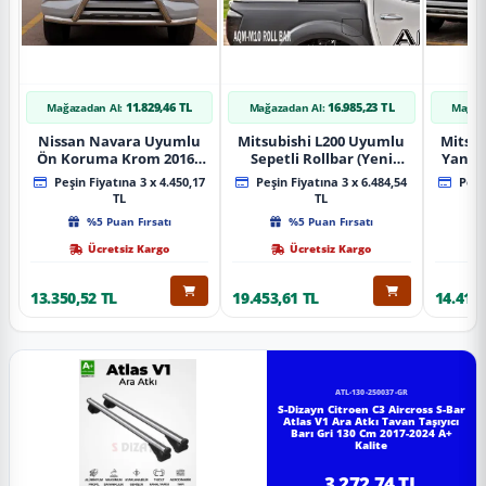
11.829,46 TL
16.985,23 TL
Mağazadan Al:
Mağazadan Al:
Mağaz
Nissan Navara Uyumlu
Mitsubishi L200 Uyumlu
Mitsub
Ön Koruma Krom 2016+
Sepetli Rollbar (Yeni
Yan B
Pst14 Parça
Nesil Sepetli Roll Bar
A
Peşin Fiyatına 3 x 4.450,17
Peşin Fiyatına 3 x 6.484,54
Peşin
Aqm-M10)
TL
TL
%5 Puan Fırsatı
%5 Puan Fırsatı
Ücretsiz Kargo
Ücretsiz Kargo
13.350,52 TL
19.453,61 TL
14.418,
ATL-130-250037-GR
S-Dizayn Citroen C3 Aircross S-Bar
Atlas V1 Ara Atkı Tavan Taşıyıcı
Barı Gri 130 Cm 2017-2024 A+
Kalite
3.272,74 TL