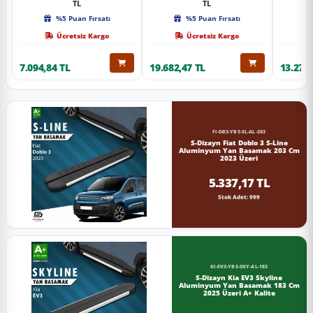
TL
TL
%5 Puan Fırsatı
%5 Puan Fırsatı
Ücretsiz Kargo
Ücretsiz Kargo
7.094,84 TL
19.682,47 TL
13.274,
FI-DB3-YBS-SL-AL-203
S-Dizayn Fiat Doblo 3 S-Line
Aluminyum Yan Basamak 203 Cm
2023 Üzeri
5.337,17 TL
Stok Adet: 999
KI-EV3-YBS-SKY-AL-183
S-Dizayn Kia EV3 Skyline
Aluminyum Yan Basamak 183 Cm
2025 Üzeri A+ Kalite