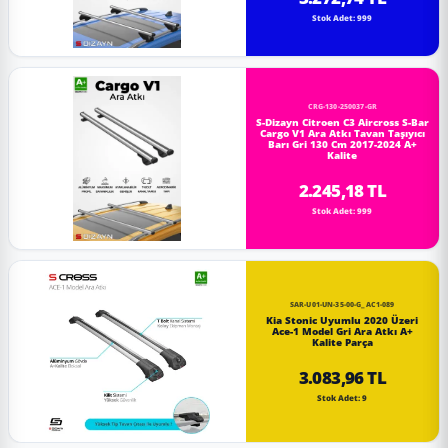
Stok Adet: 999
CRG-130-250037-GR
S-Dizayn Citroen C3 Aircross S-Bar
Cargo V1 Ara Atkı Tavan Taşıyıcı
Barı Gri 130 Cm 2017-2024 A+
Kalite
2.245,18 TL
Stok Adet: 999
SAR-U01-UN-35-00-G_AC1-089
Kia Stonic Uyumlu 2020 Üzeri
Ace-1 Model Gri Ara Atkı A+
Kalite Parça
3.083,96 TL
Stok Adet: 9