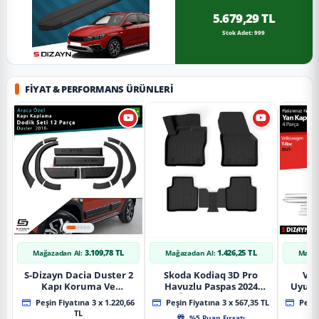
5.679,29 TL
Stok Adet: 999
FIYAT & PERFORMANS ÜRÜNLERI
3.109,78 TL
1.426,25 TL
Mağazadan Al:
Mağazadan Al:
Mağaz
S-Dizayn Dacia Duster 2
Skoda Kodiaq 3D Pro
Vol
Kapı Koruma Ve
Havuzlu Paspas 2024
Uyuml
Çamurluk Kaplaması
Üzeri A+ Kalite
Yan Ka
Peşin Fiyatına 3 x 1.220,66
Peşin Fiyatına 3 x 567,35 TL
Peşin
Dodik Seti 2018 Üzeri A+
20
TL
%5 Puan Fırsatı