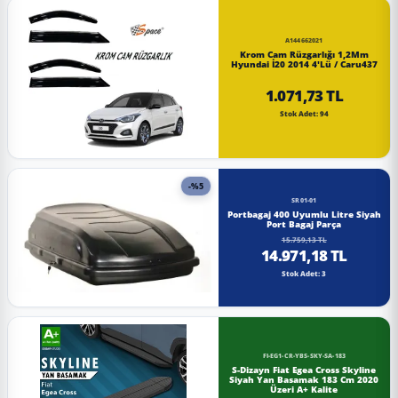
A144662021
Krom Cam Rüzgarlığı 1,2Mm
Hyundai İ20 2014 4'Lü / Caru437
1.071,73 TL
Stok Adet: 94
-%5
SR01-01
Portbagaj 400 Uyumlu Litre Siyah
Port Bagaj Parça
15.759,13 TL
14.971,18 TL
Stok Adet: 3
FI-EG1-CR-YBS-SKY-SA-183
S-Dizayn Fiat Egea Cross Skyline
Siyah Yan Basamak 183 Cm 2020
Üzeri A+ Kalite