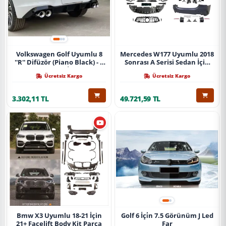
Volkswagen Golf Uyumlu 8
Mercedes W177 Uyumlu 2018
''R'' Difüzör (Piano Black) - 4
Sonrası A Serisi Sedan İçin
Egzoz (Life Style İmpression
A45 Body Kit (Arka
Ücretsiz Kargo
Ücretsiz Kargo
Paket İçin)
Tamponlu Set)
3.302,11 TL
49.721,59 TL
Bmw X3 Uyumlu 18-21 İçin
Golf 6 İçi̇n 7.5 Görünüm J Led
21+ Facelift Body Kit Parça
Far