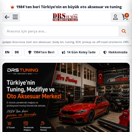
1984'ten beri Türkiye’nin en büyük oto aksesuar ve tuning
0
Mobil Arama
ınıza özel oto aksesuar, body kit, tuning, SUV, pickup ve off-road ürünlerini DRS Tuning’de mark
EN
DE
1984'ten Beri
14 Gün Kolay İade
Hakkımızda