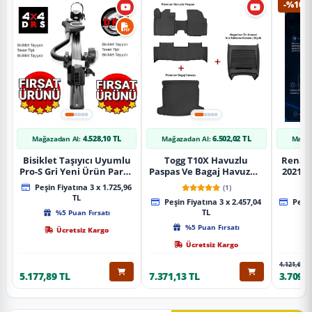
-%10
4.528,10 TL
6.502,02 TL
Mağazadan Al:
Mağazadan Al:
Mağaz
Bisiklet Taşıyıcı Uyumlu
Togg T10X Havuzlu
Renaul
Pro-S Gri Yeni Ürün Parça
Paspas Ve Bagaj Havuzu +
2021 S
Tavan Tipi Bisiklet
Siyah Organizer
Karbo
Peşin Fiyatına 3 x 1.725,96
(1)
Taşıyıcı
TL
Peşin Fiyatına 3 x 2.457,04
Peşin
%5 Puan Fırsatı
TL
%5 Puan Fırsatı
Ücretsiz Kargo
Ücretsiz Kargo
4.121,65 T
5.177,89 TL
7.371,13 TL
3.709,4