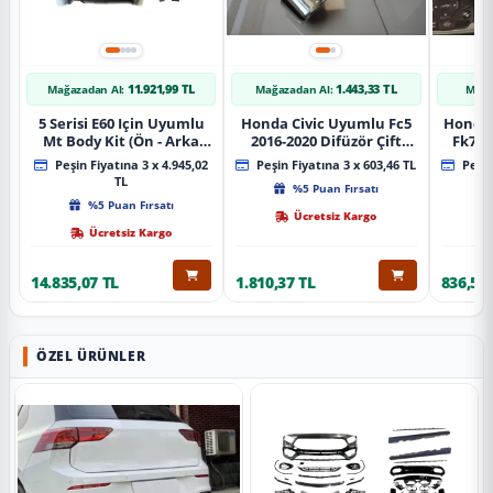
11.921,99 TL
1.443,33 TL
Mağazadan Al:
Mağazadan Al:
Mağa
5 Serisi E60 Için Uyumlu
Honda Civic Uyumlu Fc5
Honda 
Mt Body Kit (Ön - Arka
2016-2020 Difüzör Çift
Fk7 2
Tampon -Marspiyel )
Çıkış İçin Egzoz Seti
Pad
Peşin Fiyatına 3 x 4.945,02
Peşin Fiyatına 3 x 603,46 TL
Peşin
TL
%5 Puan Fırsatı
%5 Puan Fırsatı
Ücretsiz Kargo
Ücretsiz Kargo
14.835,07 TL
1.810,37 TL
836,51 
ÖZEL ÜRÜNLER