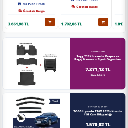
Kalite
%5 Puan Fırsatı
Ücretsiz Kargo
Ücretsiz Kargo
3.661,98 TL
1.702,06 TL
1.817,0
T10XPBOSYH
Togg T10X Havuzlu Paspas ve
Bagaj Havuzu + Siyah Organizer
7.371,13 TL
Stok Adet: 9
047 TG01 02 01 001
TOGG Uyumlu T10X 2023- Kromlu
4'lü Cam Rüzgarlığı
1.570,02 TL