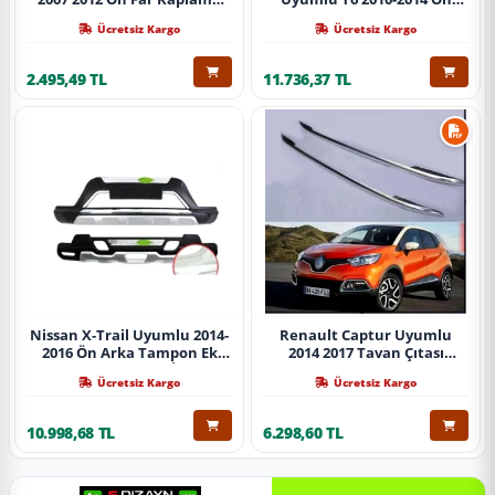
Abs Krom Parça
Koruma Demiri Paslanmaz
Ücretsiz Kargo
Ücretsiz Kargo
Çelik Krom
2.495,49 TL
11.736,37 TL
Nissan X-Trail Uyumlu 2014-
Renault Captur Uyumlu
2016 Ön Arka Tampon Ek
2014 2017 Tavan Çıtası
Koruma Difüzör İthal
Gümüş Parça
Ücretsiz Kargo
Ücretsiz Kargo
10.998,68 TL
6.298,60 TL