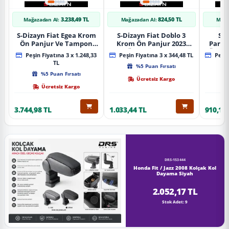
3.238,49 TL
824,50 TL
Mağazadan Al:
Mağazadan Al:
Mağa
S-Dizayn Fiat Egea Krom
S-Dizayn Fiat Doblo 3
S-D
Ön Panjur Ve Tampon
Krom Ön Panjur 2023
Partn
Çıta Seti Diamond Model
Üzeri A+ Kalite
Ön Ta
Peşin Fiyatına 3 x 1.248,33
Peşin Fiyatına 3 x 344,48 TL
Peşin
22 Prç. 2020 Üzeri (Parlak
2023
TL
%5 Puan Fırsatı
Krom)
%5 Puan Fırsatı
Ücretsiz Kargo
Ücretsiz Kargo
3.744,98 TL
1.033,44 TL
910,16 
DRS-153444
Honda Fit / Jazz 2008 Kolçak Kol
Dayama Siyah
2.052,17 TL
Stok Adet: 9