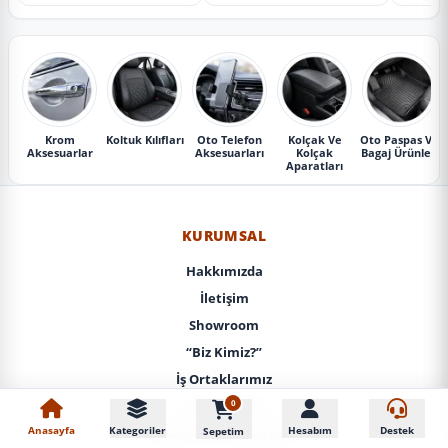
Krom
Koltuk Kılıfları
Oto Telefon
Kolçak Ve
Oto Paspas Ve
Aksesuarlar
Aksesuarları
Kolçak
Bagaj Ürünleri
Aparatları
KURUMSAL
Hakkımızda
İletişim
Showroom
“Biz Kimiz?”
İş Ortaklarımız
0
KVKK / Gizlilik
Anasayfa
Kategoriler
Hesabım
Destek
Sepetim
Mesafeli Satış Sözleşmesi