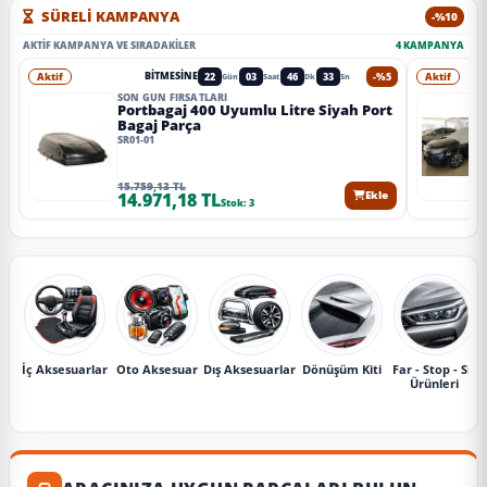
SÜRELİ KAMPANYA
-%10
AKTIF KAMPANYA VE SIRADAKILER
4 KAMPANYA
Aktif
22
03
46
31
-%5
Aktif
BITMESINE
Gün
Saat
Dk
Sn
SON GÜN FIRSATLARI
Portbagaj 400 Uyumlu Litre Siyah Port
Bagaj Parça
SR01-01
15.759,13 TL
14.971,18 TL
Ekle
Stok: 3
İç Aksesuarlar
Oto Aksesuar
Dış Aksesuarlar
Dönüşüm Kiti
Far - Stop - Sis
Ürünleri