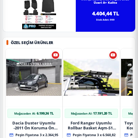
Üzeri A+ Kalite
4.404,44 TL
Stok Adet: 999
ÖZEL SEÇIM ÜRÜNLER
6.199,36 TL
17.191,20 TL
Mağazadan Al:
Mağazadan Al:
Mağaz
Dacia Duster Uyumlu
Ford Ranger Uyumlu
Toyot
-2011 Ön Koruma Ön
Rollbar Basket Aqm-S10
Koru
Tekli Koruma
2015+ Uyumlu
Chrom
Peşin Fiyatına 3 x 2.364,95
Peşin Fiyatına 3 x 6.560,82
Peşin