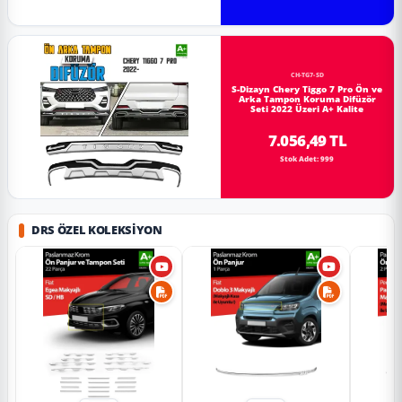
CH-TG7-SD
S-Dizayn Chery Tiggo 7 Pro Ön ve
Arka Tampon Koruma Difüzör
Seti 2022 Üzeri A+ Kalite
7.056,49 TL
Stok Adet: 999
DRS ÖZEL KOLEKSIYON