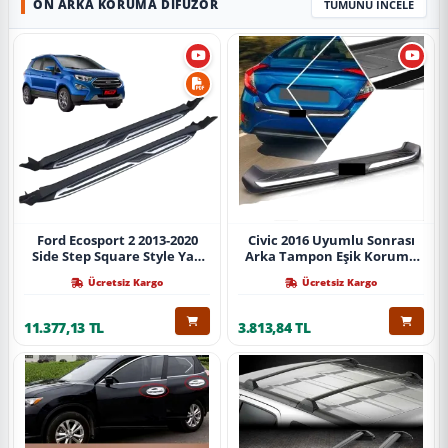
ÖN ARKA KORUMA DIFÜZÖR
TÜMÜNÜ İNCELE
Ford Ecosport 2 2013-2020
Civic 2016 Uyumlu Sonrası
Side Step Square Style Yan
Arka Tampon Eşik Koruma
Basamak (İthal)
Abs (Yazısız) Parça
Ücretsiz Kargo
Ücretsiz Kargo
11.377,13 TL
3.813,84 TL