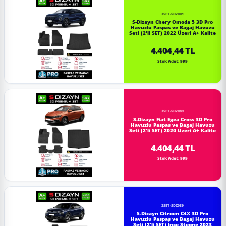
3SET-SDZ001
S-Dizayn Chery Omoda 5 3D Pro
Havuzlu Paspas ve Bagaj Havuzu
Seti (2'li SET) 2022 Üzeri A+ Kalite
4.404,44 TL
Stok Adet: 999
3SET-SDZ089
S-Dizayn Fiat Egea Cross 3D Pro
Havuzlu Paspas ve Bagaj Havuzu
Seti (2'li SET) 2020 Üzeri A+ Kalite
4.404,44 TL
Stok Adet: 999
3SET-SDZ039
S-Dizayn Citroen C4X 3D Pro
Havuzlu Paspas ve Bagaj Havuzu
Seti (2'li SET) İnce Stepne 2023