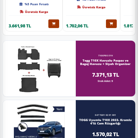
Kalite
%5 Puan Fırsatı
Ücretsiz Kargo
Ücretsiz Kargo
3.661,98 TL
1.702,06 TL
1.817,0
T10XPBOSYH
Togg T10X Havuzlu Paspas ve
Bagaj Havuzu + Siyah Organizer
7.371,13 TL
Stok Adet: 9
047 TG01 02 01 001
TOGG Uyumlu T10X 2023- Kromlu
4'lü Cam Rüzgarlığı
1.570,02 TL