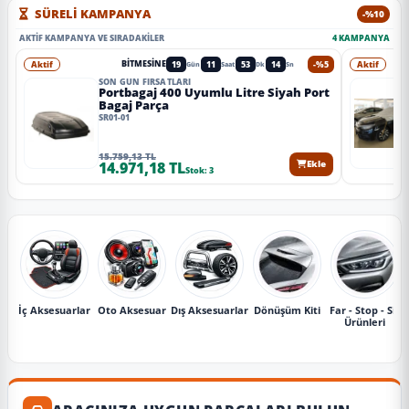
SÜRELİ KAMPANYA
-%10
AKTIF KAMPANYA VE SIRADAKILER
4 KAMPANYA
Aktif
19
11
53
11
-%5
Aktif
BITMESINE
Gün
Saat
Dk
Sn
SON GÜN FIRSATLARI
Portbagaj 400 Uyumlu Litre Siyah Port
Bagaj Parça
SR01-01
15.759,13 TL
14.971,18 TL
Ekle
Stok: 3
İç Aksesuarlar
Oto Aksesuar
Dış Aksesuarlar
Dönüşüm Kiti
Far - Stop - Sis
Ürünleri