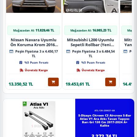
11.829,46 TL
16.985,23 TL
Mağazadan Al:
Mağazadan Al:
Mağaz
Nissan Navara Uyumlu
Mitsubishi L200 Uyumlu
Mitsub
Ön Koruma Krom 2016+
Sepetli Rollbar (Yeni
Yan B
Pst14 Parça
Nesil Sepetli Roll Bar
A
Peşin Fiyatına 3 x 4.450,17
Peşin Fiyatına 3 x 6.484,54
Peşin
Aqm-M10)
TL
TL
%5 Puan Fırsatı
%5 Puan Fırsatı
Ücretsiz Kargo
Ücretsiz Kargo
13.350,52 TL
19.453,61 TL
14.418,
ATL-130-250037-GR
S-Dizayn Citroen C3 Aircross S-Bar
Atlas V1 Ara Atkı Tavan Taşıyıcı
Barı Gri 130 Cm 2017-2024 A+
Kalite
3.272,74 TL