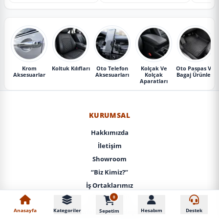
Krom
Koltuk Kılıfları
Oto Telefon
Kolçak Ve
Oto Paspas Ve
Aksesuarlar
Aksesuarları
Kolçak
Bagaj Ürünleri
Aparatları
KURUMSAL
Hakkımızda
İletişim
Showroom
“Biz Kimiz?”
İş Ortaklarımız
0
KVKK / Gizlilik
Anasayfa
Kategoriler
Hesabım
Destek
Sepetim
Mesafeli Satış Sözleşmesi