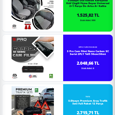
S-Dizayn Oto Koltuk Koruyucu
Kılıf Çizgili Füme Beyaz Universal
2+1 Parça Ön Arka A+ Kalite
1.525,82 TL
Stok Adet: 999
SPP-CF-2PLY05-50-30
S Pro Cam Filmi Nano Carbon XC
Serisi 2PLY %05 50cm/30mt
2.048,66 TL
Stok Adet: 0
TRFK
S-Dizayn Premium Araç Trafik
Seti Full Paket 12 Parça
2.715,71 TL