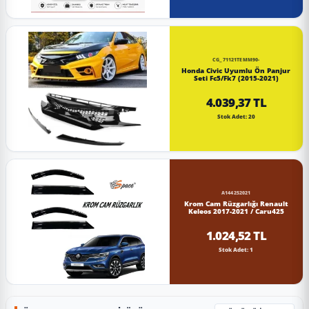
CG_71121TEMM90-
Honda Civic Uyumlu Ön Panjur
Seti Fc5/Fk7 (2015-2021)
4.039,37 TL
Stok Adet: 20
A144252021
Krom Cam Rüzgarlığı Renault
Keleos 2017-2021 / Caru425
1.024,52 TL
Stok Adet: 1