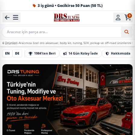
1984'ten beri Türkiye’nin en büyük oto aksesuar ve tuning
0
Mobil Arama
•
Aracınıza özel oto aksesuar, body kit, tuning, SUV, pickup ve off-road ürünlerini DRS Tuning’d
EN
DE
1984'ten Beri
14 Gün Kolay İade
Hakkımızda