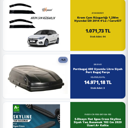
A144662021
Krom Cam Rüzgarlığı 1,2Mm
Hyundai İ20 2014 4'Lü / Caru437
1.071,73 TL
Stok Adet: 94
-%5
SR01-01
Portbagaj 400 Uyumlu Litre Siyah
Port Bagaj Parça
15.759,13 TL
14.971,18 TL
Stok Adet: 3
FI-EG1-CR-YBS-SKY-SA-183
S-Dizayn Fiat Egea Cross Skyline
Siyah Yan Basamak 183 Cm 2020
Üzeri A+ Kalite