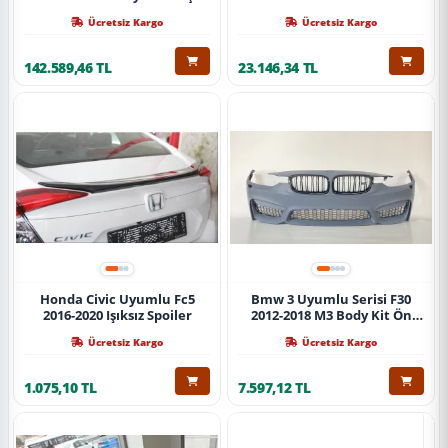
Ücretsiz Kargo
Ücretsiz Kargo
142.589,46 TL
23.146,34 TL
Honda Civic Uyumlu Fc5
Bmw 3 Uyumlu Serisi F30
2016-2020 Işıksız Spoiler
2012-2018 M3 Body Kit Ön
Tampon
Ücretsiz Kargo
Ücretsiz Kargo
1.075,10 TL
7.597,12 TL