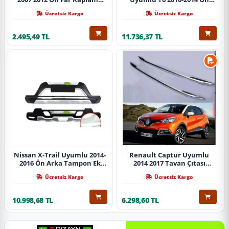
Abs Krom Parça
Koruma Demiri Paslanmaz
Ücretsiz Kargo
Ücretsiz Kargo
Çelik Krom
2.495,49 TL
11.736,37 TL
Nissan X-Trail Uyumlu 2014-
Renault Captur Uyumlu
2016 Ön Arka Tampon Ek
2014 2017 Tavan Çıtası
Koruma Difüzör İthal
Gümüş Parça
Ücretsiz Kargo
Ücretsiz Kargo
10.998,68 TL
6.298,60 TL