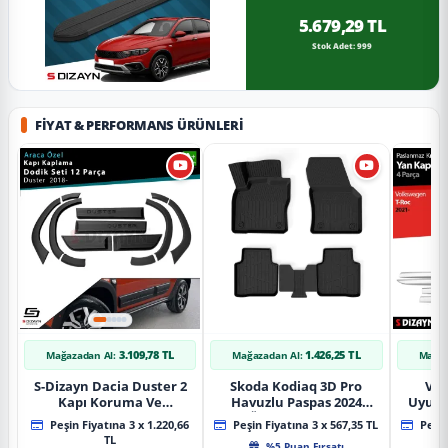
5.679,29 TL
Stok Adet: 999
FIYAT & PERFORMANS ÜRÜNLERI
3.109,78 TL
1.426,25 TL
Mağazadan Al:
Mağazadan Al:
Mağaz
S-Dizayn Dacia Duster 2
Skoda Kodiaq 3D Pro
Vol
Kapı Koruma Ve
Havuzlu Paspas 2024
Uyuml
Çamurluk Kaplaması
Üzeri A+ Kalite
Yan Ka
Peşin Fiyatına 3 x 1.220,66
Peşin Fiyatına 3 x 567,35 TL
Peşin
Dodik Seti 2018 Üzeri A+
20
TL
%5 Puan Fırsatı