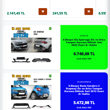
2.141,45 TL
241,55 TL
6.555,6
KI-SP5-SD
S-Dizayn Kia Sportage Ön ve Arka
Tampon Koruma Difüzör Seti
2022 Üzeri A+ Kalite
6.749,69 TL
Stok Adet: 999
DC-SD2-STW-SD
S-Dizayn Dacia Sandero 2
Stepway Ön ve Arka Tampon
Koruma Difüzör Seti 2013 Üzeri
A+ Kalite
5.472,98 TL
Stok Adet: 999