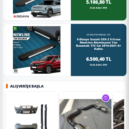
5.186,80 TL
Stok Adet: 999
SZ-SX2-YBS-NW-AL-173
S-Dizayn Suzuki SX4 2 S-Cross
NewLine Aluminyum Yan
Basamak 173 Cm 2014-2021 A+
Kalite
6.500,40 TL
Stok Adet: 999
ALIŞVERIŞE BAŞLA