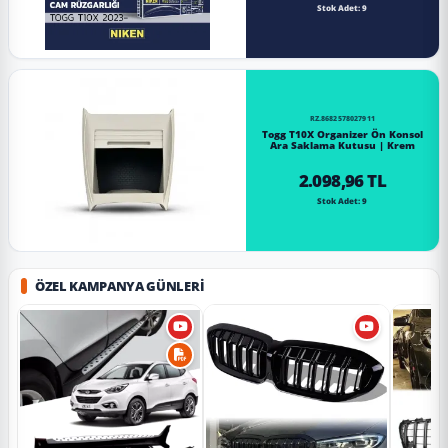
Stok Adet: 9
RZ.8682578027911
Togg T10X Organizer Ön Konsol
Ara Saklama Kutusu | Krem
2.098,96 TL
Stok Adet: 9
ÖZEL KAMPANYA GÜNLERI