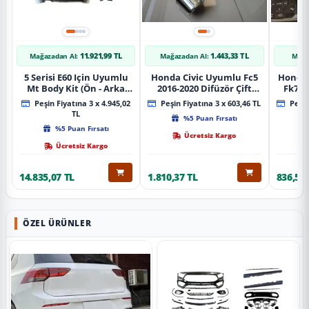
11.921,99 TL
1.443,33 TL
Mağazadan Al:
Mağazadan Al:
Mağa
5 Serisi E60 Için Uyumlu
Honda Civic Uyumlu Fc5
Honda 
Mt Body Kit (Ön - Arka
2016-2020 Difüzör Çift
Fk7 2
Tampon -Marspiyel )
Çıkış İçin Egzoz Seti
Pad
Peşin Fiyatına 3 x 4.945,02
Peşin Fiyatına 3 x 603,46 TL
Peşin
TL
%5 Puan Fırsatı
%5 Puan Fırsatı
Ücretsiz Kargo
Ücretsiz Kargo
14.835,07 TL
1.810,37 TL
836,51 
ÖZEL ÜRÜNLER