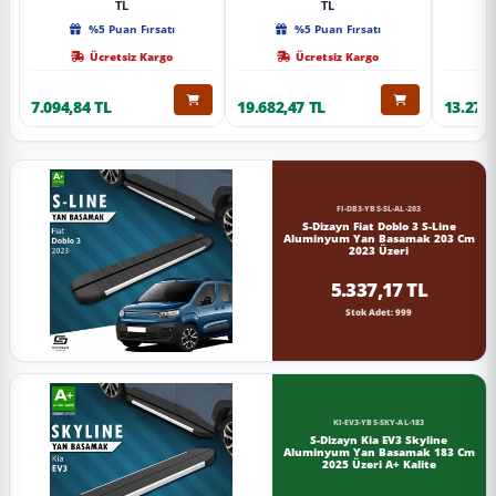
TL
TL
%5 Puan Fırsatı
%5 Puan Fırsatı
Ücretsiz Kargo
Ücretsiz Kargo
7.094,84 TL
19.682,47 TL
13.274,
FI-DB3-YBS-SL-AL-203
S-Dizayn Fiat Doblo 3 S-Line
Aluminyum Yan Basamak 203 Cm
2023 Üzeri
5.337,17 TL
Stok Adet: 999
KI-EV3-YBS-SKY-AL-183
S-Dizayn Kia EV3 Skyline
Aluminyum Yan Basamak 183 Cm
2025 Üzeri A+ Kalite