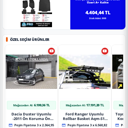
Üzeri A+ Kalite
4.404,44 TL
Stok Adet: 999
ÖZEL SEÇIM ÜRÜNLER
6.199,36 TL
17.191,20 TL
Mağazadan Al:
Mağazadan Al:
Mağaz
Dacia Duster Uyumlu
Ford Ranger Uyumlu
Toyot
-2011 Ön Koruma Ön
Rollbar Basket Aqm-S10
Koru
Tekli Koruma
2015+ Uyumlu
Chrom
Peşin Fiyatına 3 x 2.364,95
Peşin Fiyatına 3 x 6.560,82
Peşin