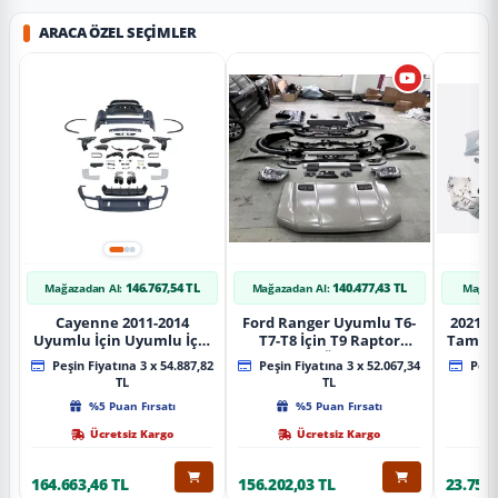
ARACA ÖZEL SEÇIMLER
146.767,54 TL
140.477,43 TL
Mağazadan Al:
Mağazadan Al:
Mağaz
Cayenne 2011-2014
Ford Ranger Uyumlu T6-
2021+ 
Uyumlu İçin Uyumlu İçin
T7-T8 İçin T9 Raptor
Tampo
2019+ Bagaj Facelift
Dönüşüm (Ön Arka Full)
Peşin Fiyatına 3 x 54.887,82
Peşin Fiyatına 3 x 52.067,34
Peşin
Parça
Parça
TL
TL
%5 Puan Fırsatı
%5 Puan Fırsatı
Ücretsiz Kargo
Ücretsiz Kargo
164.663,46 TL
156.202,03 TL
23.757,