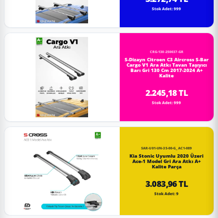
Stok Adet: 999
CRG-130-250037-GR
S-Dizayn Citroen C3 Aircross S-Bar
Cargo V1 Ara Atkı Tavan Taşıyıcı
Barı Gri 130 Cm 2017-2024 A+
Kalite
2.245,18 TL
Stok Adet: 999
SAR-U01-UN-35-00-G_AC1-089
Kia Stonic Uyumlu 2020 Üzeri
Ace-1 Model Gri Ara Atkı A+
Kalite Parça
3.083,96 TL
Stok Adet: 9