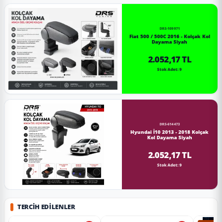
DRS-109971
Fiat 500 / 500C 2016 - Kolçak Kol
Dayama Siyah
2.052,17 TL
Stok Adet: 9
DRS-614473
Hyundai İ10 2013 - 2018 Kolçak
Kol Dayama Siyah
2.052,17 TL
Stok Adet: 9
TERCIH EDILENLER