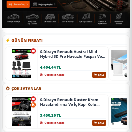
GÜNÜN FIRSATI
S-Dizayn Renault Austral Mild
Hybrid 3D Pro Havuzlu Paspas Ve
Bagaj Havuzu Seti (2'Li Set) 2023
Üzeri A+ Kalite
4.404,44 TL
Ücretsiz Kargo
EKLE
ÇOK SATANLAR
S-Dizayn Renault Duster Krom
Havalandırma Ve İç Kapı Kolu
Çerçevesi 7 Prç. 2024 Üzeri (Parlak
Krom) A+ Kalite
3.450,26 TL
Ücretsiz Kargo
EKLE