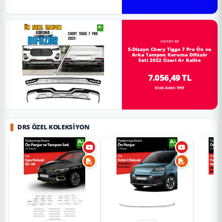
CH-TG7-SD
S-Dizayn Chery Tiggo 7 Pro Ön ve
Arka Tampon Koruma Difüzör
Seti 2022 Üzeri A+ Kalite
7.056,49 TL
Stok Adet: 999
DRS ÖZEL KOLEKSIYON