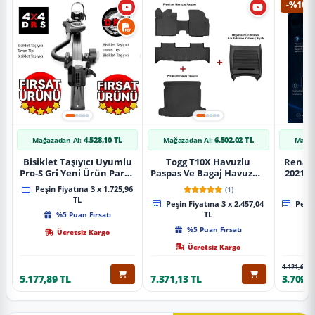
-%10
4.528,10 TL
6.502,02 TL
Mağazadan Al:
Mağazadan Al:
Mağaz
Bisiklet Taşıyıcı Uyumlu
Togg T10X Havuzlu
Renaul
Pro-S Gri Yeni Ürün Parça
Paspas Ve Bagaj Havuzu +
2021 S
Tavan Tipi Bisiklet
Siyah Organizer
Karbo
Peşin Fiyatına 3 x 1.725,96
(1)
Taşıyıcı
TL
Peşin Fiyatına 3 x 2.457,04
Peşin
%5 Puan Fırsatı
TL
%5 Puan Fırsatı
Ücretsiz Kargo
Ücretsiz Kargo
4.121,65 T
5.177,89 TL
7.371,13 TL
3.709,4