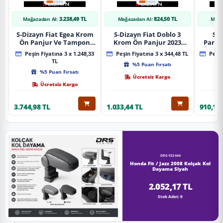
3.238,49 TL
824,50 TL
Mağazadan Al:
Mağazadan Al:
Mağa
S-Dizayn Fiat Egea Krom
S-Dizayn Fiat Doblo 3
S-D
Ön Panjur Ve Tampon
Krom Ön Panjur 2023
Partn
Çıta Seti Diamond Model
Üzeri A+ Kalite
Ön Ta
Peşin Fiyatına 3 x 1.248,33
Peşin Fiyatına 3 x 344,48 TL
Peşin
22 Prç. 2020 Üzeri (Parlak
2023
TL
%5 Puan Fırsatı
Krom)
%5 Puan Fırsatı
Ücretsiz Kargo
Ücretsiz Kargo
3.744,98 TL
1.033,44 TL
910,16 
DRS-153444
Honda Fit / Jazz 2008 Kolçak Kol
Dayama Siyah
2.052,17 TL
Stok Adet: 9