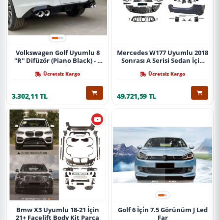
Volkswagen Golf Uyumlu 8
Mercedes W177 Uyumlu 2018
''R'' Difüzör (Piano Black) - 4
Sonrası A Serisi Sedan İçin
Egzoz (Life Style İmpression
A45 Body Kit (Arka
Ücretsiz Kargo
Ücretsiz Kargo
Paket İçin)
Tamponlu Set)
3.302,11 TL
49.721,59 TL
Bmw X3 Uyumlu 18-21 İçin
Golf 6 İçi̇n 7.5 Görünüm J Led
21+ Facelift Body Kit Parça
Far