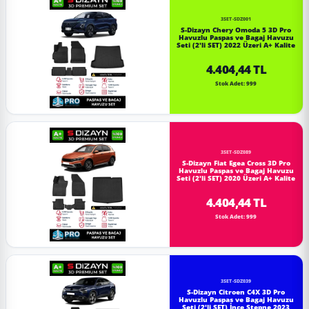
3SET-SDZ001
S-Dizayn Chery Omoda 5 3D Pro
Havuzlu Paspas ve Bagaj Havuzu
Seti (2'li SET) 2022 Üzeri A+ Kalite
4.404,44 TL
Stok Adet: 999
3SET-SDZ089
S-Dizayn Fiat Egea Cross 3D Pro
Havuzlu Paspas ve Bagaj Havuzu
Seti (2'li SET) 2020 Üzeri A+ Kalite
4.404,44 TL
Stok Adet: 999
3SET-SDZ039
S-Dizayn Citroen C4X 3D Pro
Havuzlu Paspas ve Bagaj Havuzu
Seti (2'li SET) İnce Stepne 2023