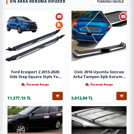
ÖN ARKA KORUMA DIFÜZÖR
TÜMÜNÜ İNCELE
Ford Ecosport 2 2013-2020
Civic 2016 Uyumlu Sonrası
Side Step Square Style Yan
Arka Tampon Eşik Koruma
Basamak (İthal)
Abs (Yazısız) Parça
Ücretsiz Kargo
Ücretsiz Kargo
11.377,13 TL
3.813,84 TL