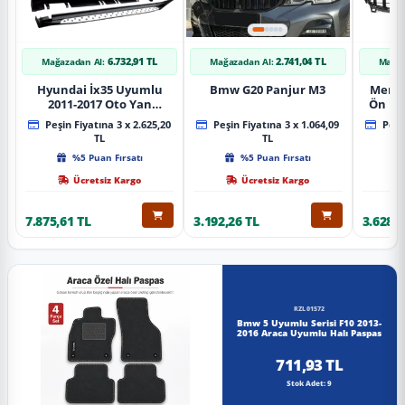
6.732,91 TL
2.741,04 TL
Mağazadan Al:
Mağazadan Al:
Mağaz
Hyundai İx35 Uyumlu
Bmw G20 Panjur M3
Merce
2011-2017 Oto Yan
Ön Pa
Basamak Koruma Side
Piano
Peşin Fiyatına 3 x 2.625,20
Peşin Fiyatına 3 x 1.064,09
Peşin
Step Bmw Style
TL
TL
%5 Puan Fırsatı
%5 Puan Fırsatı
Ücretsiz Kargo
Ücretsiz Kargo
7.875,61 TL
3.192,26 TL
3.628,8
RZL01572
Bmw 5 Uyumlu Serisi F10 2013-
2016 Araca Uyumlu Halı Paspas
711,93 TL
Stok Adet: 9