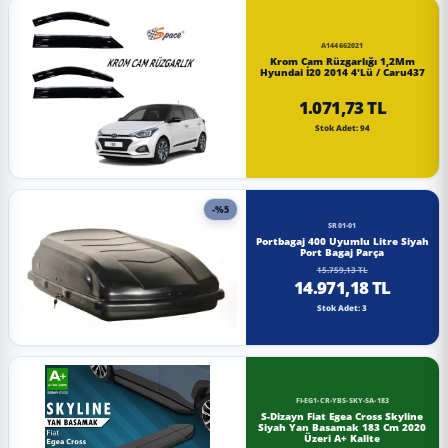
A144662021
Krom Cam Rüzgarlığı 1,2Mm
Hyundai İ20 2014 4'Lü / Caru437
1.071,73 TL
Stok Adet: 94
-%5
SR01-01
Portbagaj 400 Uyumlu Litre Siyah
Port Bagaj Parça
15.759,13 TL
14.971,18 TL
Stok Adet: 3
FI-EG1-CR-YBS-SKY-SA-183
S-Dizayn Fiat Egea Cross Skyline
Siyah Yan Basamak 183 Cm 2020
Üzeri A+ Kalite