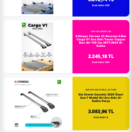
Stok Adet: 999
CRG-130-250037-GR
S-Dizayn Citroen C3 Aircross S-Bar
Cargo V1 Ara Atkı Tavan Taşıyıcı
Barı Gri 130 Cm 2017-2024 A+
Kalite
2.245,18 TL
Stok Adet: 999
SAR-U01-UN-35-00-G_AC1-089
Kia Stonic Uyumlu 2020 Üzeri
Ace-1 Model Gri Ara Atkı A+
Kalite Parça
3.083,96 TL
Stok Adet: 9