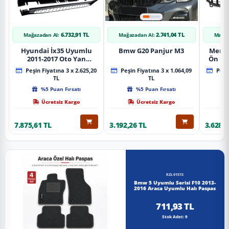
6.732,91 TL
2.741,04 TL
Mağazadan Al:
Mağazadan Al:
Mağaz
Hyundai İx35 Uyumlu
Bmw G20 Panjur M3
Merce
2011-2017 Oto Yan
Ön Pa
Basamak Koruma Side
Piano
Peşin Fiyatına 3 x 2.625,20
Peşin Fiyatına 3 x 1.064,09
Peşin
Step Bmw Style
TL
TL
%5 Puan Fırsatı
%5 Puan Fırsatı
Ücretsiz Kargo
Ücretsiz Kargo
7.875,61 TL
3.192,26 TL
3.628,8
RZL01572
Bmw 5 Uyumlu Serisi F10 2013-
2016 Araca Uyumlu Halı Paspas
711,93 TL
Stok Adet: 9