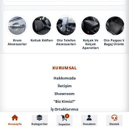
Krom
Koltuk Kılıfları
Oto Telefon
Kolçak Ve
Oto Paspas Ve
Aksesuarlar
Aksesuarları
Kolçak
Bagaj Ürünleri
Aparatları
KURUMSAL
Hakkımızda
İletişim
Showroom
“Biz Kimiz?”
İş Ortaklarımız
0
KVKK / Gizlilik
Anasayfa
Kategoriler
Hesabım
Destek
Sepetim
Mesafeli Satış Sözleşmesi