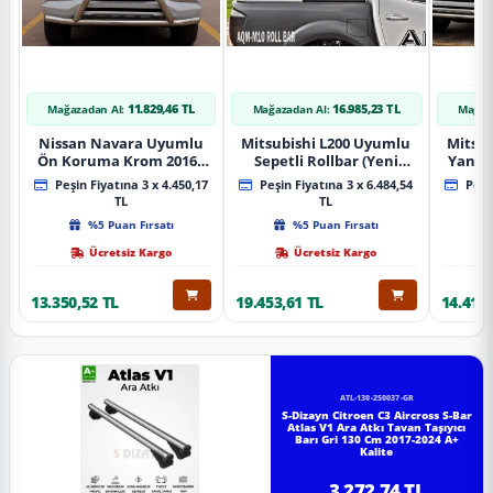
11.829,46 TL
16.985,23 TL
Mağazadan Al:
Mağazadan Al:
Mağaz
Nissan Navara Uyumlu
Mitsubishi L200 Uyumlu
Mitsub
Ön Koruma Krom 2016+
Sepetli Rollbar (Yeni
Yan B
Pst14 Parça
Nesil Sepetli Roll Bar
A
Peşin Fiyatına 3 x 4.450,17
Peşin Fiyatına 3 x 6.484,54
Peşin
Aqm-M10)
TL
TL
%5 Puan Fırsatı
%5 Puan Fırsatı
Ücretsiz Kargo
Ücretsiz Kargo
13.350,52 TL
19.453,61 TL
14.418,
ATL-130-250037-GR
S-Dizayn Citroen C3 Aircross S-Bar
Atlas V1 Ara Atkı Tavan Taşıyıcı
Barı Gri 130 Cm 2017-2024 A+
Kalite
3.272,74 TL