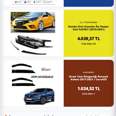
CG_71121TEMM90-
Honda Civic Uyumlu Ön Panjur
Seti Fc5/Fk7 (2015-2021)
4.039,37 TL
Stok Adet: 20
A144252021
Krom Cam Rüzgarlığı Renault
Keleos 2017-2021 / Caru425
1.024,52 TL
Stok Adet: 1