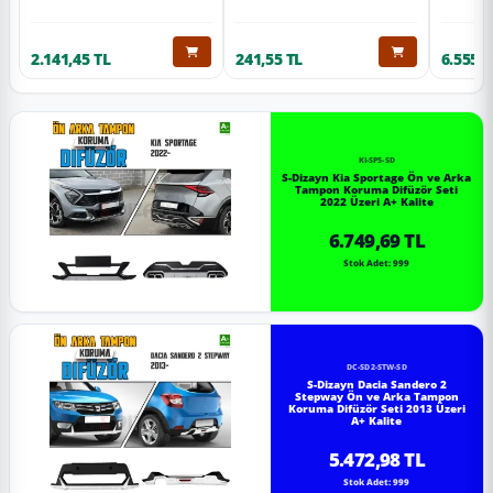
2.141,45 TL
241,55 TL
6.555,6
KI-SP5-SD
S-Dizayn Kia Sportage Ön ve Arka
Tampon Koruma Difüzör Seti
2022 Üzeri A+ Kalite
6.749,69 TL
Stok Adet: 999
DC-SD2-STW-SD
S-Dizayn Dacia Sandero 2
Stepway Ön ve Arka Tampon
Koruma Difüzör Seti 2013 Üzeri
A+ Kalite
5.472,98 TL
Stok Adet: 999