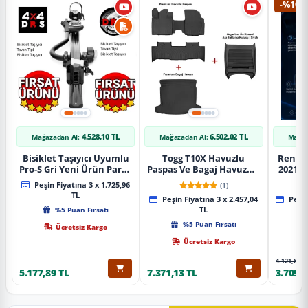
-%10
4.528,10 TL
6.502,02 TL
Mağazadan Al:
Mağazadan Al:
Mağaz
Bisiklet Taşıyıcı Uyumlu
Togg T10X Havuzlu
Renaul
Pro-S Gri Yeni Ürün Parça
Paspas Ve Bagaj Havuzu +
2021 S
Tavan Tipi Bisiklet
Siyah Organizer
Karbo
Peşin Fiyatına 3 x 1.725,96
(1)
Taşıyıcı
TL
Peşin Fiyatına 3 x 2.457,04
Peşin
%5 Puan Fırsatı
TL
%5 Puan Fırsatı
Ücretsiz Kargo
Ücretsiz Kargo
4.121,65 T
5.177,89 TL
7.371,13 TL
3.709,4