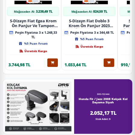
3.238,49 TL
824,50 TL
Mağazadan Al:
Mağazadan Al:
Mağa
S-Dizayn Fiat Egea Krom
S-Dizayn Fiat Doblo 3
S-D
Ön Panjur Ve Tampon
Krom Ön Panjur 2023
Partn
Çıta Seti Diamond Model
Üzeri A+ Kalite
Ön Ta
Peşin Fiyatına 3 x 1.248,33
Peşin Fiyatına 3 x 344,48 TL
Peşin
22 Prç. 2020 Üzeri (Parlak
2023
TL
%5 Puan Fırsatı
Krom)
%5 Puan Fırsatı
Ücretsiz Kargo
Ücretsiz Kargo
3.744,98 TL
1.033,44 TL
910,16 
DRS-153444
Honda Fit / Jazz 2008 Kolçak Kol
Dayama Siyah
2.052,17 TL
Stok Adet: 9