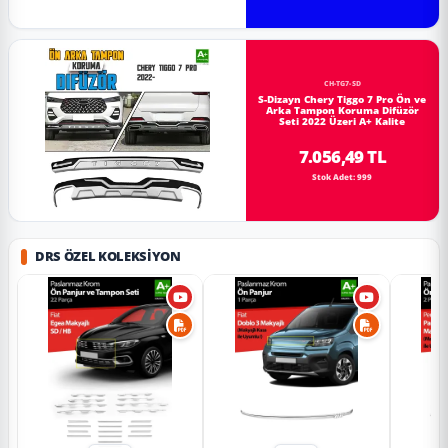
CH-TG7-SD
S-Dizayn Chery Tiggo 7 Pro Ön ve
Arka Tampon Koruma Difüzör
Seti 2022 Üzeri A+ Kalite
7.056,49 TL
Stok Adet: 999
DRS ÖZEL KOLEKSIYON