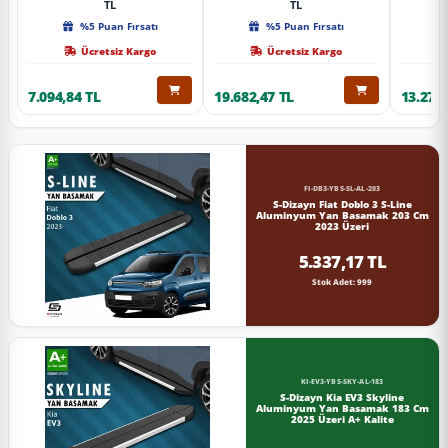
TL
TL
%5 Puan Fırsatı
%5 Puan Fırsatı
Ücretsiz Kargo
Ücretsiz Kargo
7.094,84 TL
19.682,47 TL
13.274,
FI-DB3-YBS-SL-AL-203
S-Dizayn Fiat Doblo 3 S-Line
Aluminyum Yan Basamak 203 Cm
2023 Üzeri
5.337,17 TL
Stok Adet: 999
KI-EV3-YBS-SKY-AL-183
S-Dizayn Kia EV3 Skyline
Aluminyum Yan Basamak 183 Cm
2025 Üzeri A+ Kalite