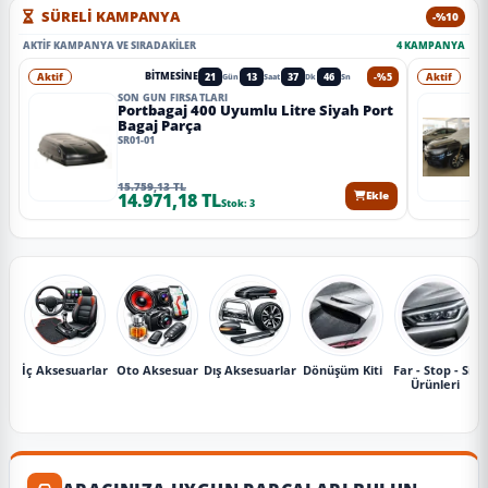
SÜRELİ KAMPANYA
-%10
AKTIF KAMPANYA VE SIRADAKILER
4 KAMPANYA
Aktif
21
13
37
44
-%5
Aktif
BITMESINE
Gün
Saat
Dk
Sn
SON GÜN FIRSATLARI
Portbagaj 400 Uyumlu Litre Siyah Port
Bagaj Parça
SR01-01
15.759,13 TL
14.971,18 TL
Ekle
Stok: 3
İç Aksesuarlar
Oto Aksesuar
Dış Aksesuarlar
Dönüşüm Kiti
Far - Stop - Sis
Ürünleri