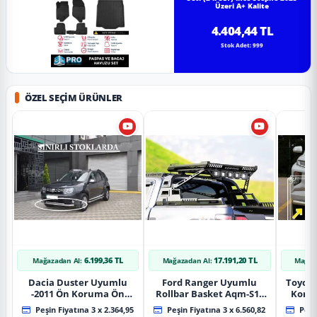
Üzeri A+ Kalite
4.404,44 TL
Stok Adet: 999
ÖZEL SEÇIM ÜRÜNLER
6.199,36 TL
17.191,20 TL
Mağazadan Al:
Mağazadan Al:
Mağaz
Dacia Duster Uyumlu
Ford Ranger Uyumlu
Toyot
-2011 Ön Koruma Ön
Rollbar Basket Aqm-S10
Koru
Tekli Koruma
2015+ Uyumlu
Chrom
Peşin Fiyatına 3 x 2.364,95
Peşin Fiyatına 3 x 6.560,82
Peşin