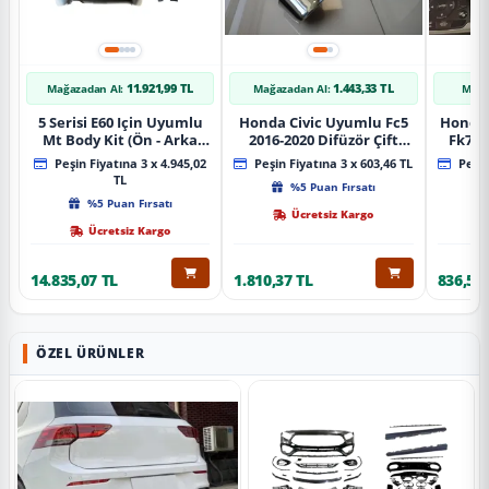
11.921,99 TL
1.443,33 TL
Mağazadan Al:
Mağazadan Al:
Mağa
5 Serisi E60 Için Uyumlu
Honda Civic Uyumlu Fc5
Honda 
Mt Body Kit (Ön - Arka
2016-2020 Difüzör Çift
Fk7 2
Tampon -Marspiyel )
Çıkış İçin Egzoz Seti
Pad
Peşin Fiyatına 3 x 4.945,02
Peşin Fiyatına 3 x 603,46 TL
Peşin
TL
%5 Puan Fırsatı
%5 Puan Fırsatı
Ücretsiz Kargo
Ücretsiz Kargo
14.835,07 TL
1.810,37 TL
836,51 
ÖZEL ÜRÜNLER