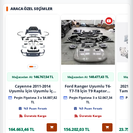
ARACA ÖZEL SEÇIMLER
146.767,54 TL
140.477,43 TL
Mağazadan Al:
Mağazadan Al:
Mağaz
Cayenne 2011-2014
Ford Ranger Uyumlu T6-
2021+ 
Uyumlu İçin Uyumlu İçin
T7-T8 İçin T9 Raptor
Tampo
2019+ Bagaj Facelift
Dönüşüm (Ön Arka Full)
Peşin Fiyatına 3 x 54.887,82
Peşin Fiyatına 3 x 52.067,34
Peşin
Parça
Parça
TL
TL
%5 Puan Fırsatı
%5 Puan Fırsatı
Ücretsiz Kargo
Ücretsiz Kargo
164.663,46 TL
156.202,03 TL
23.757,