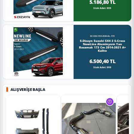
5.186,80 TL
Stok Adet: 999
SZ-SX2-YBS-NW-AL-173
S-Dizayn Suzuki SX4 2 S-Cross
NewLine Aluminyum Yan
Basamak 173 Cm 2014-2021 A+
Kalite
6.500,40 TL
Stok Adet: 999
ALIŞVERIŞE BAŞLA