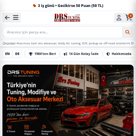
1984'ten beri Türkiye’nin en büyük oto aksesuar ve tuning
0
Mobil Arama
racınıza özel oto aksesuar, body kit, tuning, SUV, pickup ve off-road ürünlerini DRS Tuning’de 
EN
DE
1984'ten Beri
14 Gün Kolay İade
Hakkımızda