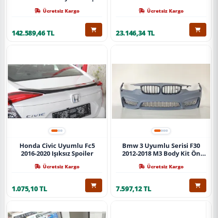
Ücretsiz Kargo
Ücretsiz Kargo
142.589,46 TL
23.146,34 TL
Honda Civic Uyumlu Fc5
Bmw 3 Uyumlu Serisi F30
2016-2020 Işıksız Spoiler
2012-2018 M3 Body Kit Ön
Tampon
Ücretsiz Kargo
Ücretsiz Kargo
1.075,10 TL
7.597,12 TL