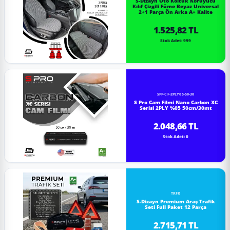
S-Dizayn Oto Koltuk Koruyucu
Kılıf Çizgili Füme Beyaz Universal
2+1 Parça Ön Arka A+ Kalite
1.525,82 TL
Stok Adet: 999
SPP-CF-2PLY05-50-30
S Pro Cam Filmi Nano Carbon XC
Serisi 2PLY %05 50cm/30mt
2.048,66 TL
Stok Adet: 0
TRFK
S-Dizayn Premium Araç Trafik
Seti Full Paket 12 Parça
2.715,71 TL