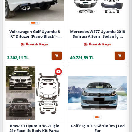
Volkswagen Golf Uyumlu 8
Mercedes W177 Uyumlu 2018
''R'' Difüzör (Piano Black) - 4
Sonrası A Serisi Sedan İçin
Egzoz (Life Style İmpression
A45 Body Kit (Arka
Ücretsiz Kargo
Ücretsiz Kargo
Paket İçin)
Tamponlu Set)
3.302,11 TL
49.721,59 TL
Bmw X3 Uyumlu 18-21 İçin
Golf 6 İçi̇n 7.5 Görünüm J Led
21+ Facelift Body Kit Parça
Far