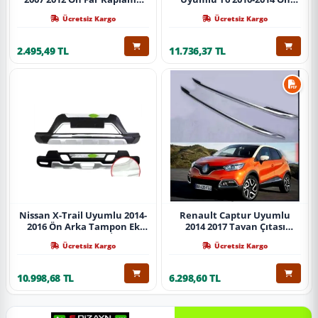
Abs Krom Parça
Koruma Demiri Paslanmaz
Ücretsiz Kargo
Ücretsiz Kargo
Çelik Krom
2.495,49 TL
11.736,37 TL
Nissan X-Trail Uyumlu 2014-
Renault Captur Uyumlu
2016 Ön Arka Tampon Ek
2014 2017 Tavan Çıtası
Koruma Difüzör İthal
Gümüş Parça
Ücretsiz Kargo
Ücretsiz Kargo
10.998,68 TL
6.298,60 TL