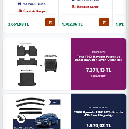
Kalite
%5 Puan Fırsatı
Ücretsiz Kargo
Ücretsiz Kargo
3.661,98 TL
1.702,06 TL
1.817,0
T10XPBOSYH
Togg T10X Havuzlu Paspas ve
Bagaj Havuzu + Siyah Organizer
7.371,13 TL
Stok Adet: 9
047 TG01 02 01 001
TOGG Uyumlu T10X 2023- Kromlu
4'lü Cam Rüzgarlığı
1.570,02 TL