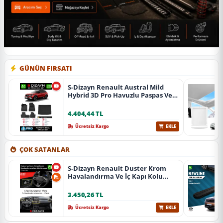
GÜNÜN FIRSATI
S-Dizayn Renault Austral Mild
Hybrid 3D Pro Havuzlu Paspas Ve
Bagaj Havuzu Seti (2'Li Set) 2023
Üzeri A+ Kalite
4.404,44 TL
Ücretsiz Kargo
EKLE
ÇOK SATANLAR
S-Dizayn Renault Duster Krom
Havalandırma Ve İç Kapı Kolu
Çerçevesi 7 Prç. 2024 Üzeri (Parlak
Krom) A+ Kalite
3.450,26 TL
Ücretsiz Kargo
EKLE