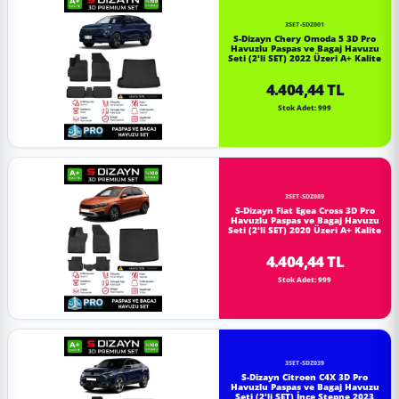
3SET-SDZ001
S-Dizayn Chery Omoda 5 3D Pro
Havuzlu Paspas ve Bagaj Havuzu
Seti (2'li SET) 2022 Üzeri A+ Kalite
4.404,44 TL
Stok Adet: 999
3SET-SDZ089
S-Dizayn Fiat Egea Cross 3D Pro
Havuzlu Paspas ve Bagaj Havuzu
Seti (2'li SET) 2020 Üzeri A+ Kalite
4.404,44 TL
Stok Adet: 999
3SET-SDZ039
S-Dizayn Citroen C4X 3D Pro
Havuzlu Paspas ve Bagaj Havuzu
Seti (2'li SET) İnce Stepne 2023