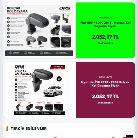
DRS-109971
Fiat 500 / 500C 2016 - Kolçak Kol
Dayama Siyah
2.052,17 TL
Stok Adet: 9
DRS-614473
Hyundai İ10 2013 - 2018 Kolçak
Kol Dayama Siyah
2.052,17 TL
Stok Adet: 9
TERCIH EDILENLER