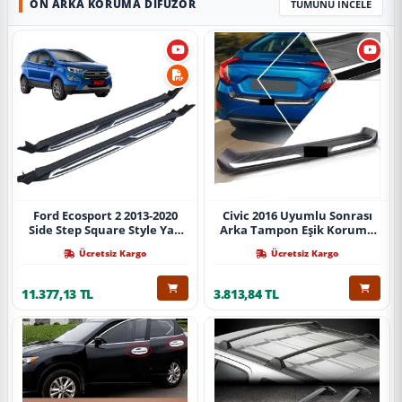
ÖN ARKA KORUMA DIFÜZÖR
TÜMÜNÜ İNCELE
Ford Ecosport 2 2013-2020
Civic 2016 Uyumlu Sonrası
Side Step Square Style Yan
Arka Tampon Eşik Koruma
Basamak (İthal)
Abs (Yazısız) Parça
Ücretsiz Kargo
Ücretsiz Kargo
11.377,13 TL
3.813,84 TL