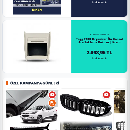
Stok Adet: 9
RZ.8682578027911
Togg T10X Organizer Ön Konsol
Ara Saklama Kutusu | Krem
2.098,96 TL
Stok Adet: 9
ÖZEL KAMPANYA GÜNLERI