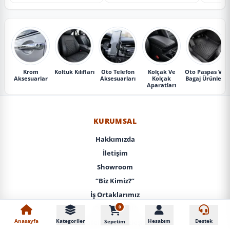
Krom
Koltuk Kılıfları
Oto Telefon
Kolçak Ve
Oto Paspas Ve
Aksesuarlar
Aksesuarları
Kolçak
Bagaj Ürünleri
Aparatları
KURUMSAL
Hakkımızda
İletişim
Showroom
“Biz Kimiz?”
İş Ortaklarımız
0
KVKK / Gizlilik
Anasayfa
Kategoriler
Hesabım
Destek
Sepetim
Mesafeli Satış Sözleşmesi