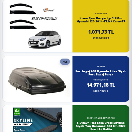
A144662021
Krom Cam Rüzgarlığı 1,2Mm
Hyundai İ20 2014 4'Lü / Caru437
1.071,73 TL
Stok Adet: 94
-%5
SR01-01
Portbagaj 400 Uyumlu Litre Siyah
Port Bagaj Parça
15.759,13 TL
14.971,18 TL
Stok Adet: 3
FI-EG1-CR-YBS-SKY-SA-183
S-Dizayn Fiat Egea Cross Skyline
Siyah Yan Basamak 183 Cm 2020
Üzeri A+ Kalite