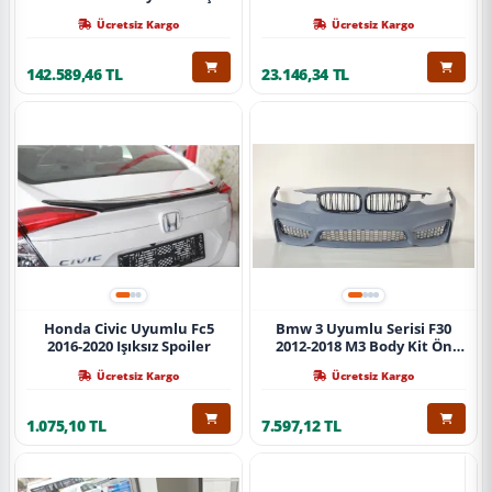
Ücretsiz Kargo
Ücretsiz Kargo
142.589,46 TL
23.146,34 TL
Honda Civic Uyumlu Fc5
Bmw 3 Uyumlu Serisi F30
2016-2020 Işıksız Spoiler
2012-2018 M3 Body Kit Ön
Tampon
Ücretsiz Kargo
Ücretsiz Kargo
1.075,10 TL
7.597,12 TL