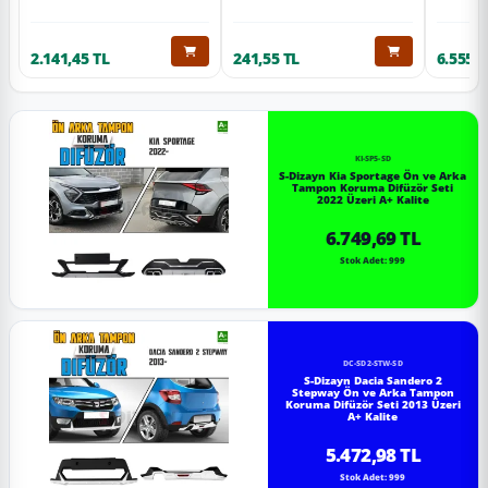
2.141,45 TL
241,55 TL
6.555,6
KI-SP5-SD
S-Dizayn Kia Sportage Ön ve Arka
Tampon Koruma Difüzör Seti
2022 Üzeri A+ Kalite
6.749,69 TL
Stok Adet: 999
DC-SD2-STW-SD
S-Dizayn Dacia Sandero 2
Stepway Ön ve Arka Tampon
Koruma Difüzör Seti 2013 Üzeri
A+ Kalite
5.472,98 TL
Stok Adet: 999