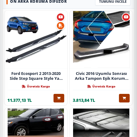
ÖN ARKA KORUMA DIFÜZÖR
TÜMÜNÜ İNCELE
Ford Ecosport 2 2013-2020
Civic 2016 Uyumlu Sonrası
Side Step Square Style Yan
Arka Tampon Eşik Koruma
Basamak (İthal)
Abs (Yazısız) Parça
Ücretsiz Kargo
Ücretsiz Kargo
11.377,13 TL
3.813,84 TL