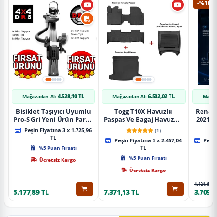
-%10
4.528,10 TL
6.502,02 TL
Mağazadan Al:
Mağazadan Al:
Mağaz
Bisiklet Taşıyıcı Uyumlu
Togg T10X Havuzlu
Renaul
Pro-S Gri Yeni Ürün Parça
Paspas Ve Bagaj Havuzu +
2021 S
Tavan Tipi Bisiklet
Siyah Organizer
Karbo
Peşin Fiyatına 3 x 1.725,96
(1)
Taşıyıcı
TL
Peşin Fiyatına 3 x 2.457,04
Peşin
%5 Puan Fırsatı
TL
%5 Puan Fırsatı
Ücretsiz Kargo
Ücretsiz Kargo
4.121,65 T
5.177,89 TL
7.371,13 TL
3.709,4