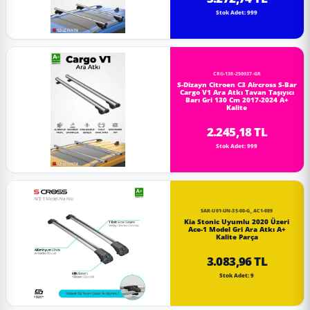
Stok Adet: 999
CRG-130-250037-GR
S-Dizayn Citroen C3 Aircross S-Bar
Cargo V1 Ara Atkı Tavan Taşıyıcı
Barı Gri 130 Cm 2017-2024 A+
Kalite
2.245,18 TL
Stok Adet: 999
SAR-U01-UN-35-00-G_AC1-089
Kia Stonic Uyumlu 2020 Üzeri
Ace-1 Model Gri Ara Atkı A+
Kalite Parça
3.083,96 TL
Stok Adet: 9