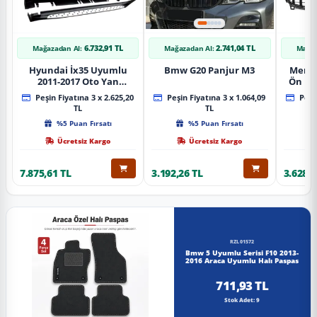
6.732,91 TL
2.741,04 TL
Mağazadan Al:
Mağazadan Al:
Mağaz
Hyundai İx35 Uyumlu
Bmw G20 Panjur M3
Merce
2011-2017 Oto Yan
Ön Pa
Basamak Koruma Side
Piano
Peşin Fiyatına 3 x 2.625,20
Peşin Fiyatına 3 x 1.064,09
Peşin
Step Bmw Style
TL
TL
%5 Puan Fırsatı
%5 Puan Fırsatı
Ücretsiz Kargo
Ücretsiz Kargo
7.875,61 TL
3.192,26 TL
3.628,8
RZL01572
Bmw 5 Uyumlu Serisi F10 2013-
2016 Araca Uyumlu Halı Paspas
711,93 TL
Stok Adet: 9