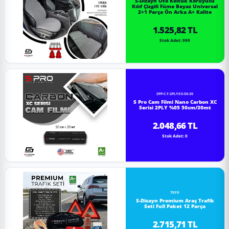
S-Dizayn Oto Koltuk Koruyucu
Kılıf Çizgili Füme Beyaz Universal
2+1 Parça Ön Arka A+ Kalite
1.525,82 TL
Stok Adet: 999
SPP-CF-2PLY05-50-30
S Pro Cam Filmi Nano Carbon XC
Serisi 2PLY %05 50cm/30mt
2.048,66 TL
Stok Adet: 0
TRFK
S-Dizayn Premium Araç Trafik
Seti Full Paket 12 Parça
2.715,71 TL