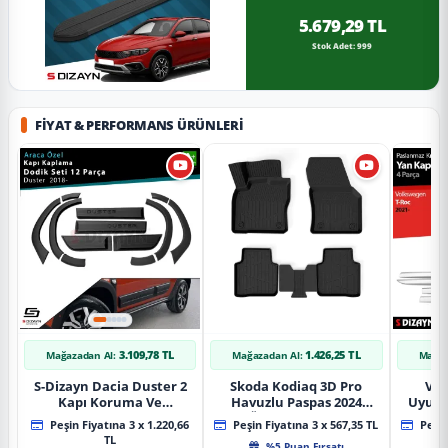
5.679,29 TL
Stok Adet: 999
FIYAT & PERFORMANS ÜRÜNLERI
3.109,78 TL
1.426,25 TL
Mağazadan Al:
Mağazadan Al:
Mağaz
S-Dizayn Dacia Duster 2
Skoda Kodiaq 3D Pro
Vol
Kapı Koruma Ve
Havuzlu Paspas 2024
Uyuml
Çamurluk Kaplaması
Üzeri A+ Kalite
Yan Ka
Peşin Fiyatına 3 x 1.220,66
Peşin Fiyatına 3 x 567,35 TL
Peşin
Dodik Seti 2018 Üzeri A+
20
TL
%5 Puan Fırsatı