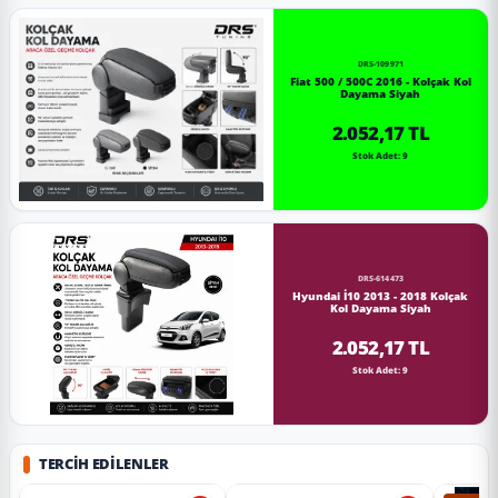
DRS-109971
Fiat 500 / 500C 2016 - Kolçak Kol
Dayama Siyah
2.052,17 TL
Stok Adet: 9
DRS-614473
Hyundai İ10 2013 - 2018 Kolçak
Kol Dayama Siyah
2.052,17 TL
Stok Adet: 9
TERCIH EDILENLER