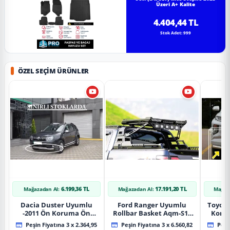
Üzeri A+ Kalite
4.404,44 TL
Stok Adet: 999
ÖZEL SEÇIM ÜRÜNLER
6.199,36 TL
17.191,20 TL
Mağazadan Al:
Mağazadan Al:
Mağaz
Dacia Duster Uyumlu
Ford Ranger Uyumlu
Toyot
-2011 Ön Koruma Ön
Rollbar Basket Aqm-S10
Koru
Tekli Koruma
2015+ Uyumlu
Chrom
Peşin Fiyatına 3 x 2.364,95
Peşin Fiyatına 3 x 6.560,82
Peşin