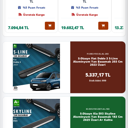
TL
TL
%5 Puan Fırsatı
%5 Puan Fırsatı
Ücretsiz Kargo
Ücretsiz Kargo
7.094,84 TL
19.682,47 TL
13.274,
FI-DB3-YBS-SL-AL-203
S-Dizayn Fiat Doblo 3 S-Line
Aluminyum Yan Basamak 203 Cm
2023 Üzeri
5.337,17 TL
Stok Adet: 999
KI-EV3-YBS-SKY-AL-183
S-Dizayn Kia EV3 Skyline
Aluminyum Yan Basamak 183 Cm
2025 Üzeri A+ Kalite