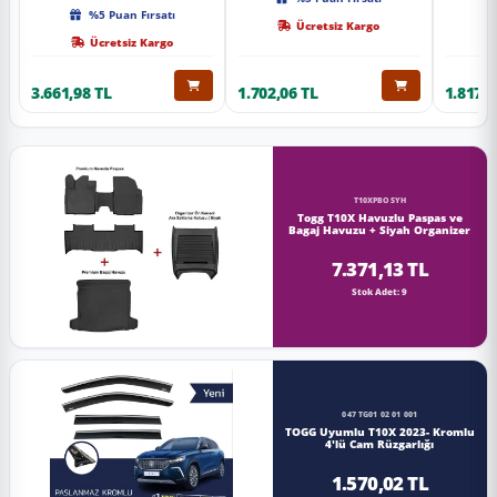
Kalite
%5 Puan Fırsatı
Ücretsiz Kargo
Ücretsiz Kargo
3.661,98 TL
1.702,06 TL
1.817,0
T10XPBOSYH
Togg T10X Havuzlu Paspas ve
Bagaj Havuzu + Siyah Organizer
7.371,13 TL
Stok Adet: 9
047 TG01 02 01 001
TOGG Uyumlu T10X 2023- Kromlu
4'lü Cam Rüzgarlığı
1.570,02 TL