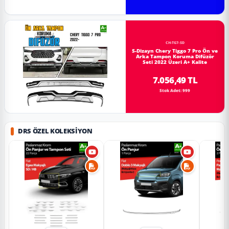
CH-TG7-SD
S-Dizayn Chery Tiggo 7 Pro Ön ve
Arka Tampon Koruma Difüzör
Seti 2022 Üzeri A+ Kalite
7.056,49 TL
Stok Adet: 999
DRS ÖZEL KOLEKSIYON