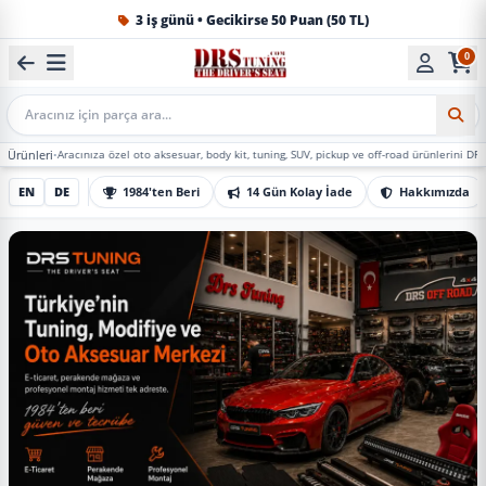
1984'ten beri Türkiye’nin en büyük oto aksesuar ve tuning
0
Mobil Arama
racınıza özel oto aksesuar, body kit, tuning, SUV, pickup ve off-road ürünlerini DRS Tuning’de 
EN
DE
1984'ten Beri
14 Gün Kolay İade
Hakkımızda