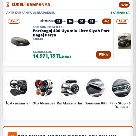
SÜRELİ KAMPANYA
-%10
AKTIF KAMPANYA VE SIRADAKILER
4 KAMPANYA
Aktif
21
20
55
36
-%5
Aktif
BITMESINE
Gün
Saat
Dk
Sn
SON GÜN FIRSATLARI
Portbagaj 400 Uyumlu Litre Siyah Port
Bagaj Parça
SR01-01
15.759,13 TL
14.971,18 TL
Ekle
Stok: 3
İç Aksesuarlar
Oto Aksesuar
Dış Aksesuarlar
Dönüşüm Kiti
Far - Stop - Sis
Ürünleri