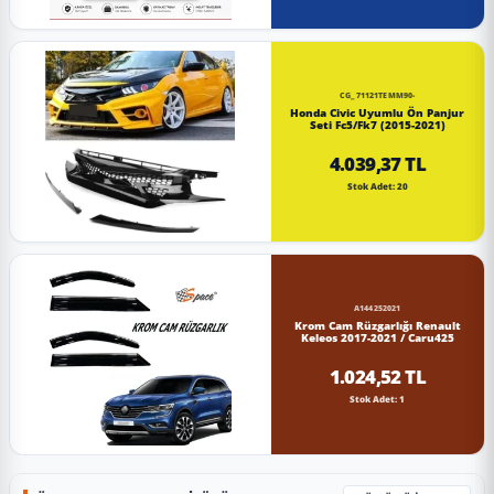
CG_71121TEMM90-
Honda Civic Uyumlu Ön Panjur
Seti Fc5/Fk7 (2015-2021)
4.039,37 TL
Stok Adet: 20
A144252021
Krom Cam Rüzgarlığı Renault
Keleos 2017-2021 / Caru425
1.024,52 TL
Stok Adet: 1