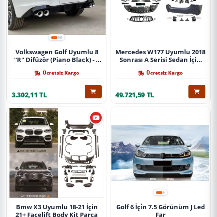
Volkswagen Golf Uyumlu 8
Mercedes W177 Uyumlu 2018
''R'' Difüzör (Piano Black) - 4
Sonrası A Serisi Sedan İçin
Egzoz (Life Style İmpression
A45 Body Kit (Arka
Ücretsiz Kargo
Ücretsiz Kargo
Paket İçin)
Tamponlu Set)
3.302,11 TL
49.721,59 TL
Bmw X3 Uyumlu 18-21 İçin
Golf 6 İçi̇n 7.5 Görünüm J Led
21+ Facelift Body Kit Parça
Far