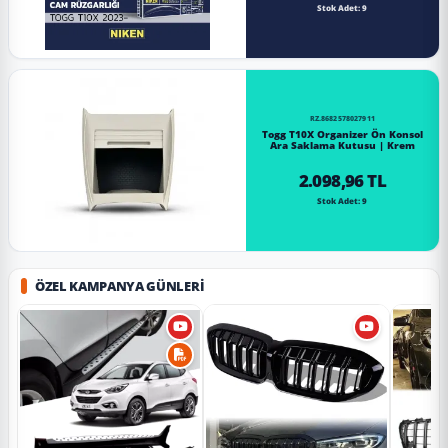
Stok Adet: 9
RZ.8682578027911
Togg T10X Organizer Ön Konsol
Ara Saklama Kutusu | Krem
2.098,96 TL
Stok Adet: 9
ÖZEL KAMPANYA GÜNLERI