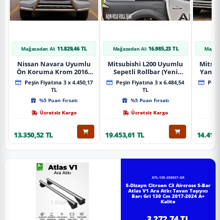
11.829,46 TL
16.985,23 TL
Mağazadan Al:
Mağazadan Al:
Mağaz
Nissan Navara Uyumlu
Mitsubishi L200 Uyumlu
Mitsub
Ön Koruma Krom 2016+
Sepetli Rollbar (Yeni
Yan B
Pst14 Parça
Nesil Sepetli Roll Bar
A
Peşin Fiyatına 3 x 4.450,17
Peşin Fiyatına 3 x 6.484,54
Peşin
Aqm-M10)
TL
TL
%5 Puan Fırsatı
%5 Puan Fırsatı
Ücretsiz Kargo
Ücretsiz Kargo
13.350,52 TL
19.453,61 TL
14.418,
ATL-130-250037-GR
S-Dizayn Citroen C3 Aircross S-Bar
Atlas V1 Ara Atkı Tavan Taşıyıcı
Barı Gri 130 Cm 2017-2024 A+
Kalite
3.272,74 TL