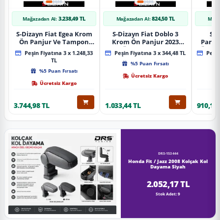
3.238,49 TL
824,50 TL
Mağazadan Al:
Mağazadan Al:
Mağa
S-Dizayn Fiat Egea Krom
S-Dizayn Fiat Doblo 3
S-D
Ön Panjur Ve Tampon
Krom Ön Panjur 2023
Partn
Çıta Seti Diamond Model
Üzeri A+ Kalite
Ön Ta
Peşin Fiyatına 3 x 1.248,33
Peşin Fiyatına 3 x 344,48 TL
Peşin
22 Prç. 2020 Üzeri (Parlak
2023
TL
%5 Puan Fırsatı
Krom)
%5 Puan Fırsatı
Ücretsiz Kargo
Ücretsiz Kargo
3.744,98 TL
1.033,44 TL
910,16 
DRS-153444
Honda Fit / Jazz 2008 Kolçak Kol
Dayama Siyah
2.052,17 TL
Stok Adet: 9