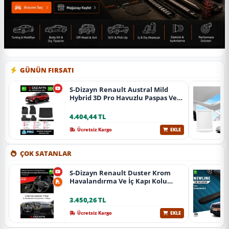
GÜNÜN FIRSATI
S-Dizayn Renault Austral Mild
Hybrid 3D Pro Havuzlu Paspas Ve
Bagaj Havuzu Seti (2'Li Set) 2023
Üzeri A+ Kalite
4.404,44 TL
Ücretsiz Kargo
EKLE
ÇOK SATANLAR
S-Dizayn Renault Duster Krom
Havalandırma Ve İç Kapı Kolu
Çerçevesi 7 Prç. 2024 Üzeri (Parlak
Krom) A+ Kalite
3.450,26 TL
Ücretsiz Kargo
EKLE