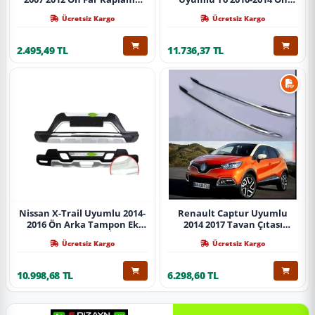
Abs Krom Parça
Koruma Demiri Paslanmaz
Ücretsiz Kargo
Ücretsiz Kargo
Çelik Krom
2.495,49 TL
11.736,37 TL
Nissan X-Trail Uyumlu 2014-
Renault Captur Uyumlu
2016 Ön Arka Tampon Ek
2014 2017 Tavan Çıtası
Koruma Difüzör İthal
Gümüş Parça
Ücretsiz Kargo
Ücretsiz Kargo
10.998,68 TL
6.298,60 TL