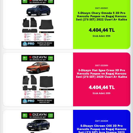
3SET-SDZ001
S-Dizayn Chery Omoda 5 3D Pro
Havuzlu Paspas ve Bagaj Havuzu
Seti (2'li SET) 2022 Üzeri A+ Kalite
4.404,44 TL
Stok Adet: 999
3SET-SDZ089
S-Dizayn Fiat Egea Cross 3D Pro
Havuzlu Paspas ve Bagaj Havuzu
Seti (2'li SET) 2020 Üzeri A+ Kalite
4.404,44 TL
Stok Adet: 999
3SET-SDZ039
S-Dizayn Citroen C4X 3D Pro
Havuzlu Paspas ve Bagaj Havuzu
Seti (2'li SET) İnce Stepne 2023