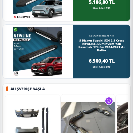
5.186,80 TL
Stok Adet: 999
SZ-SX2-YBS-NW-AL-173
S-Dizayn Suzuki SX4 2 S-Cross
NewLine Aluminyum Yan
Basamak 173 Cm 2014-2021 A+
Kalite
6.500,40 TL
Stok Adet: 999
ALIŞVERIŞE BAŞLA