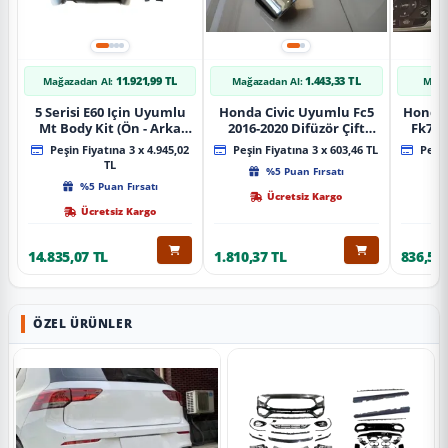
11.921,99 TL
1.443,33 TL
Mağazadan Al:
Mağazadan Al:
Mağa
5 Serisi E60 Için Uyumlu
Honda Civic Uyumlu Fc5
Honda 
Mt Body Kit (Ön - Arka
2016-2020 Difüzör Çift
Fk7 2
Tampon -Marspiyel )
Çıkış İçin Egzoz Seti
Pad
Peşin Fiyatına 3 x 4.945,02
Peşin Fiyatına 3 x 603,46 TL
Peşin
TL
%5 Puan Fırsatı
%5 Puan Fırsatı
Ücretsiz Kargo
Ücretsiz Kargo
14.835,07 TL
1.810,37 TL
836,51 
ÖZEL ÜRÜNLER