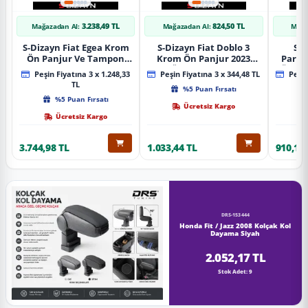
3.238,49 TL
824,50 TL
Mağazadan Al:
Mağazadan Al:
Mağa
S-Dizayn Fiat Egea Krom
S-Dizayn Fiat Doblo 3
S-D
Ön Panjur Ve Tampon
Krom Ön Panjur 2023
Partn
Çıta Seti Diamond Model
Üzeri A+ Kalite
Ön Ta
Peşin Fiyatına 3 x 1.248,33
Peşin Fiyatına 3 x 344,48 TL
Peşin
22 Prç. 2020 Üzeri (Parlak
2023
TL
%5 Puan Fırsatı
Krom)
%5 Puan Fırsatı
Ücretsiz Kargo
Ücretsiz Kargo
3.744,98 TL
1.033,44 TL
910,16 
DRS-153444
Honda Fit / Jazz 2008 Kolçak Kol
Dayama Siyah
2.052,17 TL
Stok Adet: 9