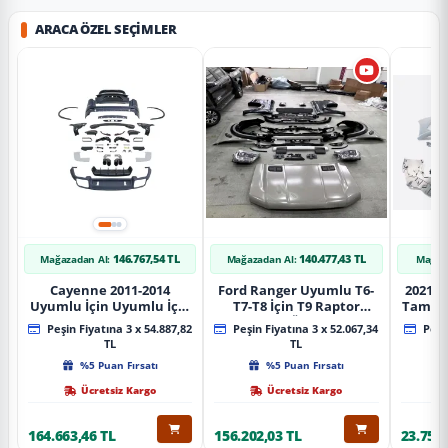
ARACA ÖZEL SEÇIMLER
146.767,54 TL
140.477,43 TL
Mağazadan Al:
Mağazadan Al:
Mağaz
Cayenne 2011-2014
Ford Ranger Uyumlu T6-
2021+ 
Uyumlu İçin Uyumlu İçin
T7-T8 İçin T9 Raptor
Tampo
2019+ Bagaj Facelift
Dönüşüm (Ön Arka Full)
Peşin Fiyatına 3 x 54.887,82
Peşin Fiyatına 3 x 52.067,34
Peşin
Parça
Parça
TL
TL
%5 Puan Fırsatı
%5 Puan Fırsatı
Ücretsiz Kargo
Ücretsiz Kargo
164.663,46 TL
156.202,03 TL
23.757,