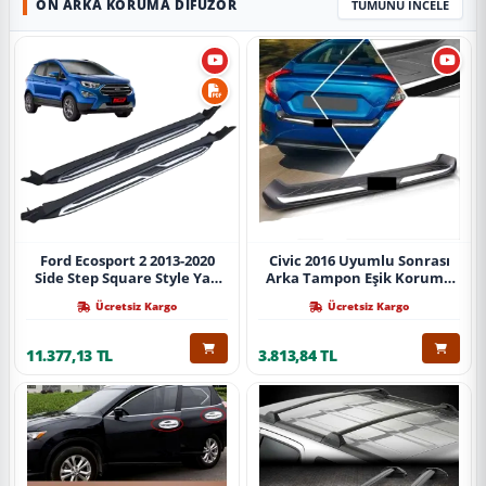
ÖN ARKA KORUMA DIFÜZÖR
TÜMÜNÜ İNCELE
Ford Ecosport 2 2013-2020
Civic 2016 Uyumlu Sonrası
Side Step Square Style Yan
Arka Tampon Eşik Koruma
Basamak (İthal)
Abs (Yazısız) Parça
Ücretsiz Kargo
Ücretsiz Kargo
11.377,13 TL
3.813,84 TL