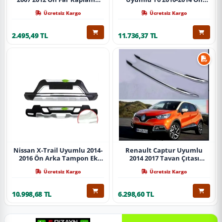
Abs Krom Parça
Koruma Demiri Paslanmaz
Ücretsiz Kargo
Ücretsiz Kargo
Çelik Krom
2.495,49 TL
11.736,37 TL
Nissan X-Trail Uyumlu 2014-
Renault Captur Uyumlu
2016 Ön Arka Tampon Ek
2014 2017 Tavan Çıtası
Koruma Difüzör İthal
Gümüş Parça
Ücretsiz Kargo
Ücretsiz Kargo
10.998,68 TL
6.298,60 TL