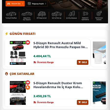
GÜNÜN FIRSATI
S-Dizayn Renault Austral Mild
Hybrid 3D Pro Havuzlu Paspas Ve
Bagaj Havuzu Seti (2'Li Set) 2023
Üzeri A+ Kalite
4.404,44 TL
Ücretsiz Kargo
EKLE
ÇOK SATANLAR
S-Dizayn Renault Duster Krom
Havalandırma Ve İç Kapı Kolu
Çerçevesi 7 Prç. 2024 Üzeri (Parlak
Krom) A+ Kalite
3.450,26 TL
Ücretsiz Kargo
EKLE