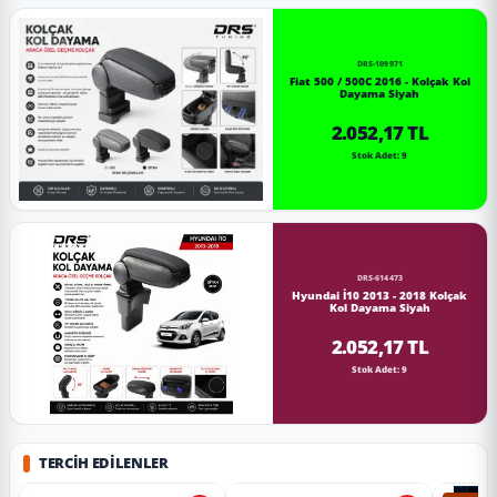
DRS-109971
Fiat 500 / 500C 2016 - Kolçak Kol
Dayama Siyah
2.052,17 TL
Stok Adet: 9
DRS-614473
Hyundai İ10 2013 - 2018 Kolçak
Kol Dayama Siyah
2.052,17 TL
Stok Adet: 9
TERCIH EDILENLER