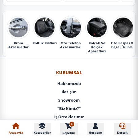
Krom
Koltuk Kılıfları
Oto Telefon
Kolçak Ve
Oto Paspas Ve
Aksesuarlar
Aksesuarları
Kolçak
Bagaj Ürünleri
Aparatları
KURUMSAL
Hakkımızda
İletişim
Showroom
“Biz Kimiz?”
İş Ortaklarımız
0
KVKK / Gizlilik
Anasayfa
Kategoriler
Hesabım
Destek
Sepetim
Mesafeli Satış Sözleşmesi