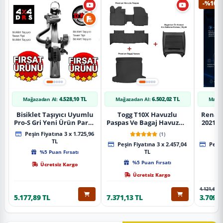
-%10
4.528,10 TL
6.502,02 TL
Mağazadan Al:
Mağazadan Al:
Mağaz
Bisiklet Taşıyıcı Uyumlu
Togg T10X Havuzlu
Renaul
Pro-S Gri Yeni Ürün Parça
Paspas Ve Bagaj Havuzu +
2021 S
Tavan Tipi Bisiklet
Siyah Organizer
Karbo
Peşin Fiyatına 3 x 1.725,96
(1)
Taşıyıcı
TL
Peşin Fiyatına 3 x 2.457,04
Peşin
%5 Puan Fırsatı
TL
%5 Puan Fırsatı
Ücretsiz Kargo
Ücretsiz Kargo
4.121,65 T
5.177,89 TL
7.371,13 TL
3.709,4