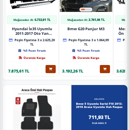
6.732,91 TL
2.741,04 TL
Mağazadan Al:
Mağazadan Al:
Mağaz
Hyundai İx35 Uyumlu
Bmw G20 Panjur M3
Merce
2011-2017 Oto Yan
Ön Pa
Basamak Koruma Side
Piano
Peşin Fiyatına 3 x 2.625,20
Peşin Fiyatına 3 x 1.064,09
Peşin
Step Bmw Style
TL
TL
%5 Puan Fırsatı
%5 Puan Fırsatı
Ücretsiz Kargo
Ücretsiz Kargo
7.875,61 TL
3.192,26 TL
3.628,8
RZL01572
Bmw 5 Uyumlu Serisi F10 2013-
2016 Araca Uyumlu Halı Paspas
711,93 TL
Stok Adet: 9