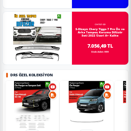
CH-TG7-SD
S-Dizayn Chery Tiggo 7 Pro Ön ve
Arka Tampon Koruma Difüzör
Seti 2022 Üzeri A+ Kalite
7.056,49 TL
Stok Adet: 999
DRS ÖZEL KOLEKSIYON