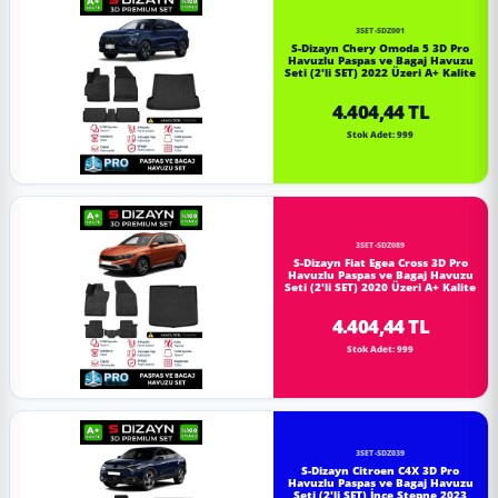
3SET-SDZ001
S-Dizayn Chery Omoda 5 3D Pro
Havuzlu Paspas ve Bagaj Havuzu
Seti (2'li SET) 2022 Üzeri A+ Kalite
4.404,44 TL
Stok Adet: 999
3SET-SDZ089
S-Dizayn Fiat Egea Cross 3D Pro
Havuzlu Paspas ve Bagaj Havuzu
Seti (2'li SET) 2020 Üzeri A+ Kalite
4.404,44 TL
Stok Adet: 999
3SET-SDZ039
S-Dizayn Citroen C4X 3D Pro
Havuzlu Paspas ve Bagaj Havuzu
Seti (2'li SET) İnce Stepne 2023