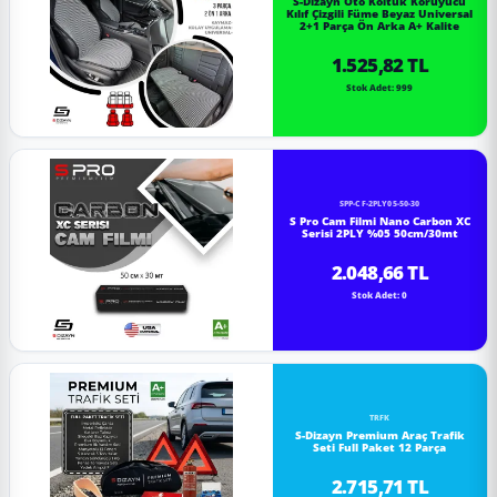
S-Dizayn Oto Koltuk Koruyucu
Kılıf Çizgili Füme Beyaz Universal
2+1 Parça Ön Arka A+ Kalite
1.525,82 TL
Stok Adet: 999
SPP-CF-2PLY05-50-30
S Pro Cam Filmi Nano Carbon XC
Serisi 2PLY %05 50cm/30mt
2.048,66 TL
Stok Adet: 0
TRFK
S-Dizayn Premium Araç Trafik
Seti Full Paket 12 Parça
2.715,71 TL