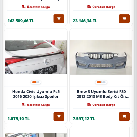
Ücretsiz Kargo
Ücretsiz Kargo
142.589,46 TL
23.146,34 TL
Honda Civic Uyumlu Fc5
Bmw 3 Uyumlu Serisi F30
2016-2020 Işıksız Spoiler
2012-2018 M3 Body Kit Ön
Tampon
Ücretsiz Kargo
Ücretsiz Kargo
1.075,10 TL
7.597,12 TL