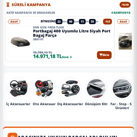
SÜRELİ KAMPANYA
-%10
AKTIF KAMPANYA VE SIRADAKILER
4 KAMPANYA
Aktif
22
00
11
53
-%5
Aktif
BITMESINE
Gün
Saat
Dk
Sn
SON GÜN FIRSATLARI
Portbagaj 400 Uyumlu Litre Siyah Port
Bagaj Parça
SR01-01
15.759,13 TL
14.971,18 TL
Ekle
Stok: 3
İç Aksesuarlar
Oto Aksesuar
Dış Aksesuarlar
Dönüşüm Kiti
Far - Stop - Sis
Ürünleri