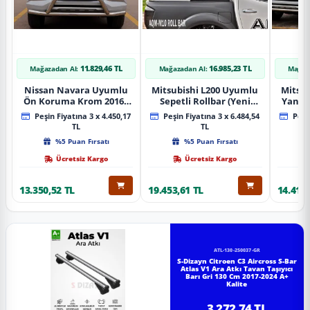
11.829,46 TL
16.985,23 TL
Mağazadan Al:
Mağazadan Al:
Mağaz
Nissan Navara Uyumlu
Mitsubishi L200 Uyumlu
Mitsub
Ön Koruma Krom 2016+
Sepetli Rollbar (Yeni
Yan B
Pst14 Parça
Nesil Sepetli Roll Bar
A
Peşin Fiyatına 3 x 4.450,17
Peşin Fiyatına 3 x 6.484,54
Peşin
Aqm-M10)
TL
TL
%5 Puan Fırsatı
%5 Puan Fırsatı
Ücretsiz Kargo
Ücretsiz Kargo
13.350,52 TL
19.453,61 TL
14.418,
ATL-130-250037-GR
S-Dizayn Citroen C3 Aircross S-Bar
Atlas V1 Ara Atkı Tavan Taşıyıcı
Barı Gri 130 Cm 2017-2024 A+
Kalite
3.272,74 TL