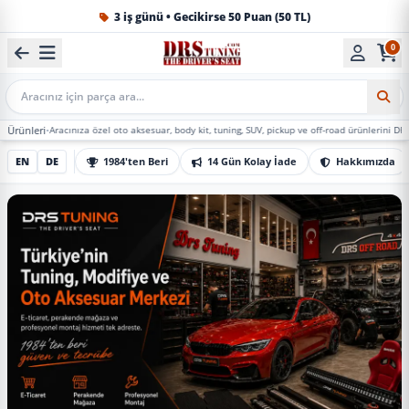
1984'ten beri Türkiye’nin en büyük oto aksesuar ve tuning
0
Mobil Arama
Aracınıza özel oto aksesuar, body kit, tuning, SUV, pickup ve off-road ürünlerini DRS Tuning’de 
EN
DE
1984'ten Beri
14 Gün Kolay İade
Hakkımızda