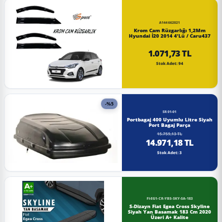
A144662021
Krom Cam Rüzgarlığı 1,2Mm
Hyundai İ20 2014 4'Lü / Caru437
1.071,73 TL
Stok Adet: 94
-%5
SR01-01
Portbagaj 400 Uyumlu Litre Siyah
Port Bagaj Parça
15.759,13 TL
14.971,18 TL
Stok Adet: 3
FI-EG1-CR-YBS-SKY-SA-183
S-Dizayn Fiat Egea Cross Skyline
Siyah Yan Basamak 183 Cm 2020
Üzeri A+ Kalite