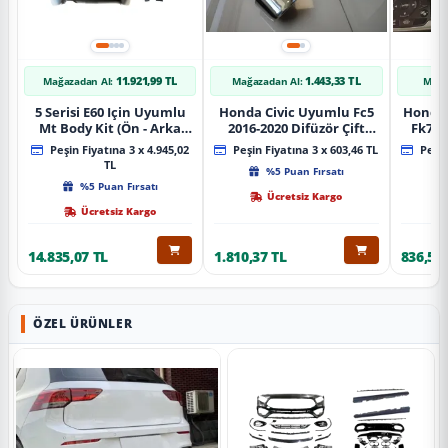
11.921,99 TL
1.443,33 TL
Mağazadan Al:
Mağazadan Al:
Mağa
5 Serisi E60 Için Uyumlu
Honda Civic Uyumlu Fc5
Honda 
Mt Body Kit (Ön - Arka
2016-2020 Difüzör Çift
Fk7 2
Tampon -Marspiyel )
Çıkış İçin Egzoz Seti
Pad
Peşin Fiyatına 3 x 4.945,02
Peşin Fiyatına 3 x 603,46 TL
Peşin
TL
%5 Puan Fırsatı
%5 Puan Fırsatı
Ücretsiz Kargo
Ücretsiz Kargo
14.835,07 TL
1.810,37 TL
836,51 
ÖZEL ÜRÜNLER