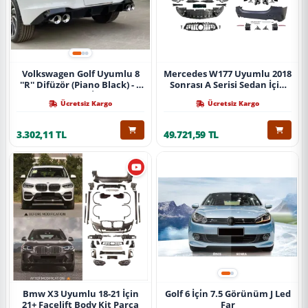
Volkswagen Golf Uyumlu 8
Mercedes W177 Uyumlu 2018
''R'' Difüzör (Piano Black) - 4
Sonrası A Serisi Sedan İçin
Egzoz (Life Style İmpression
A45 Body Kit (Arka
Ücretsiz Kargo
Ücretsiz Kargo
Paket İçin)
Tamponlu Set)
3.302,11 TL
49.721,59 TL
Bmw X3 Uyumlu 18-21 İçin
Golf 6 İçi̇n 7.5 Görünüm J Led
21+ Facelift Body Kit Parça
Far