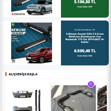
5.186,80 TL
Stok Adet: 999
SZ-SX2-YBS-NW-AL-173
S-Dizayn Suzuki SX4 2 S-Cross
NewLine Aluminyum Yan
Basamak 173 Cm 2014-2021 A+
Kalite
6.500,40 TL
Stok Adet: 999
ALIŞVERIŞE BAŞLA