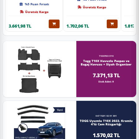
Kalite
%5 Puan Fırsatı
Ücretsiz Kargo
Ücretsiz Kargo
3.661,98 TL
1.702,06 TL
1.817,0
T10XPBOSYH
Togg T10X Havuzlu Paspas ve
Bagaj Havuzu + Siyah Organizer
7.371,13 TL
Stok Adet: 9
047 TG01 02 01 001
TOGG Uyumlu T10X 2023- Kromlu
4'lü Cam Rüzgarlığı
1.570,02 TL