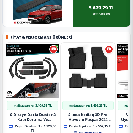
5.679,29 TL
Stok Adet: 999
FIYAT & PERFORMANS ÜRÜNLERI
3.109,78 TL
1.426,25 TL
Mağazadan Al:
Mağazadan Al:
Mağaz
S-Dizayn Dacia Duster 2
Skoda Kodiaq 3D Pro
Vol
Kapı Koruma Ve
Havuzlu Paspas 2024
Uyuml
Çamurluk Kaplaması
Üzeri A+ Kalite
Yan Ka
Peşin Fiyatına 3 x 1.220,66
Peşin Fiyatına 3 x 567,35 TL
Peşin
Dodik Seti 2018 Üzeri A+
20
TL
%5 Puan Fırsatı