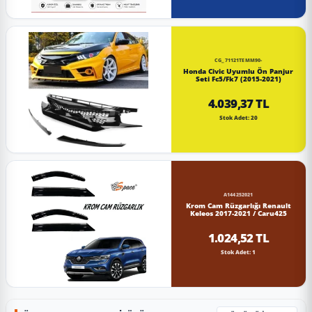
CG_71121TEMM90-
Honda Civic Uyumlu Ön Panjur
Seti Fc5/Fk7 (2015-2021)
4.039,37 TL
Stok Adet: 20
A144252021
Krom Cam Rüzgarlığı Renault
Keleos 2017-2021 / Caru425
1.024,52 TL
Stok Adet: 1