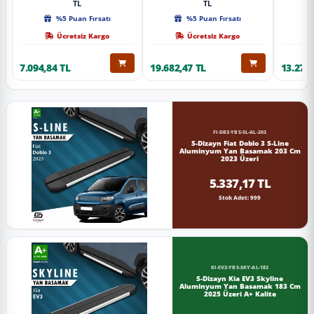
TL
TL
%5 Puan Fırsatı
%5 Puan Fırsatı
Ücretsiz Kargo
Ücretsiz Kargo
7.094,84 TL
19.682,47 TL
13.274,
FI-DB3-YBS-SL-AL-203
S-Dizayn Fiat Doblo 3 S-Line
Aluminyum Yan Basamak 203 Cm
2023 Üzeri
5.337,17 TL
Stok Adet: 999
KI-EV3-YBS-SKY-AL-183
S-Dizayn Kia EV3 Skyline
Aluminyum Yan Basamak 183 Cm
2025 Üzeri A+ Kalite