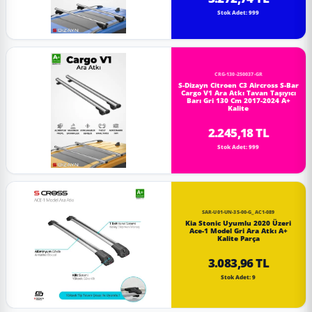
Stok Adet: 999
CRG-130-250037-GR
S-Dizayn Citroen C3 Aircross S-Bar
Cargo V1 Ara Atkı Tavan Taşıyıcı
Barı Gri 130 Cm 2017-2024 A+
Kalite
2.245,18 TL
Stok Adet: 999
SAR-U01-UN-35-00-G_AC1-089
Kia Stonic Uyumlu 2020 Üzeri
Ace-1 Model Gri Ara Atkı A+
Kalite Parça
3.083,96 TL
Stok Adet: 9