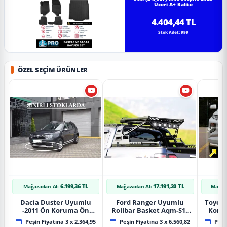
Üzeri A+ Kalite
4.404,44 TL
Stok Adet: 999
ÖZEL SEÇIM ÜRÜNLER
6.199,36 TL
17.191,20 TL
Mağazadan Al:
Mağazadan Al:
Mağaz
Dacia Duster Uyumlu
Ford Ranger Uyumlu
Toyot
-2011 Ön Koruma Ön
Rollbar Basket Aqm-S10
Koru
Tekli Koruma
2015+ Uyumlu
Chrom
Peşin Fiyatına 3 x 2.364,95
Peşin Fiyatına 3 x 6.560,82
Peşin