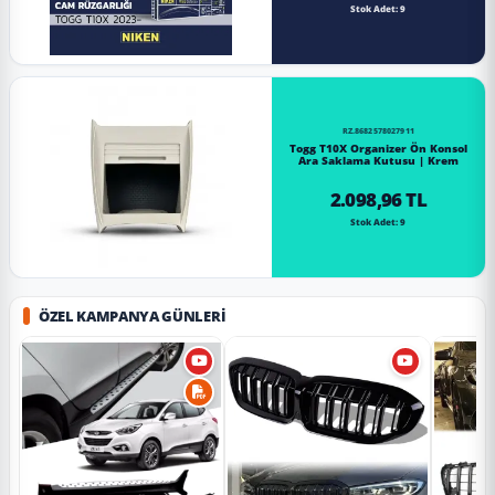
Stok Adet: 9
RZ.8682578027911
Togg T10X Organizer Ön Konsol
Ara Saklama Kutusu | Krem
2.098,96 TL
Stok Adet: 9
ÖZEL KAMPANYA GÜNLERI