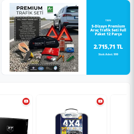
TRFK
S-Dizayn Premium
Araç Trafik Seti Full
Paket 12 Parça
2.715,71 TL
Stok Adet: 999