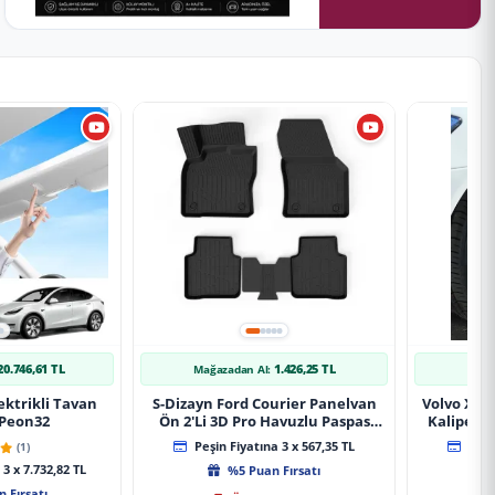
20.746,61 TL
1.426,25 TL
Mağazadan Al:
Mağ
ektrikli Tavan
S-Dizayn Ford Courier Panelvan
Volvo Xc9
 Peon32
Ön 2'Li 3D Pro Havuzlu Paspas
Kaliper K
2014-2024 A+ Kalite
(1)
Peşin Fiyatına 3 x 567,35 TL
Peşin
3 x 7.732,82 TL
%5 Puan Fırsatı
 Fırsatı