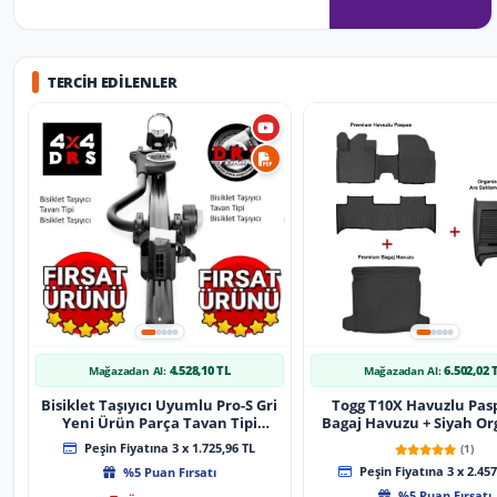
TERCIH EDILENLER
4.528,10 TL
6.502,02 
Mağazadan Al:
Mağazadan Al:
Bisiklet Taşıyıcı Uyumlu Pro-S Gri
Togg T10X Havuzlu Pas
Yeni Ürün Parça Tavan Tipi
Bagaj Havuzu + Siyah Or
Bisiklet Taşıyıcı
Peşin Fiyatına 3 x 1.725,96 TL
(1)
%5 Puan Fırsatı
Peşin Fiyatına 3 x 2.457
%5 Puan Fırsatı