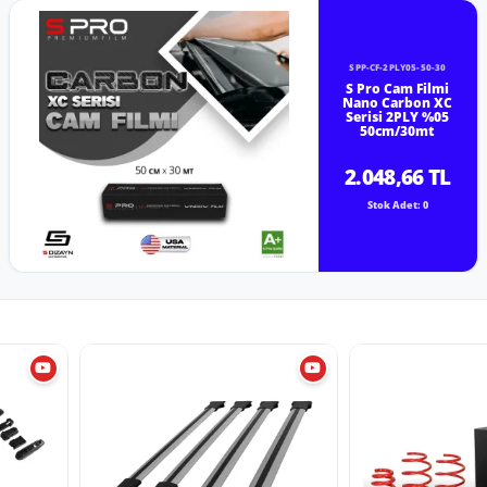
SPP-CF-2PLY05-50-30
S Pro Cam Filmi
Nano Carbon XC
Serisi 2PLY %05
50cm/30mt
2.048,66 TL
Stok Adet: 0