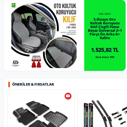
TOK-CFB-3
S-Dizayn Oto
Koltuk Koruyucu
Kılıf Çizgili Füme
Beyaz Universal 2+1
Parça Ön Arka A+
Kalite
1.525,82 TL
Stok Adet: 999
ÖNERILER & FIRSATLAR