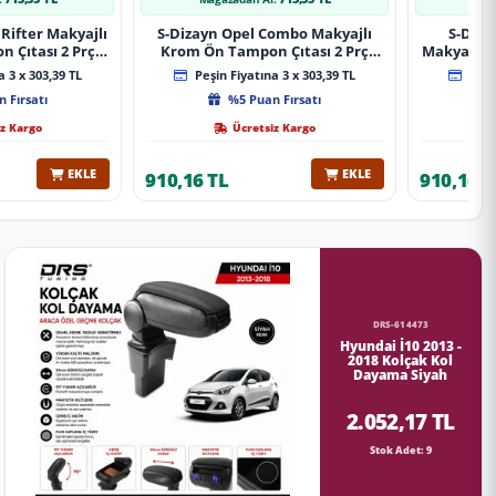
Rifter Makyajlı
S-Dizayn Opel Combo Makyajlı
S-Diza
 Çıtası 2 Prç
Krom Ön Tampon Çıtası 2 Prç
Makyajlı 
A+ Kalite
2023 Üzeri A+ Kalite
2 Prç 
 3 x 303,39 TL
Peşin Fiyatına 3 x 303,39 TL
Peşin
 Fırsatı
%5 Puan Fırsatı
z Kargo
Ücretsiz Kargo
EKLE
EKLE
910,16 TL
910,16 T
DRS-614473
Hyundai İ10 2013 -
2018 Kolçak Kol
Dayama Siyah
2.052,17 TL
Stok Adet: 9