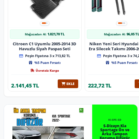
1.821,70 TL
96,05 T
Mağazadan Al:
Mağazadan Al:
Citroen C1 Uyumlu 2005-2014 3D
Niken Yeni Seri Hyundai
Havuzlu Siyah Paspas Seti
Era Silecek Takımı 2006-2012
Tip Silecek Aparat
Peşin Fiyatına 3 x 713,82 TL
Peşin Fiyatına 3 x 74,
%5 Puan Fırsatı
%5 Puan Fırsatı
Ücretsiz Kargo
EKLE
2.141,45 TL
222,72 TL
KI-SP5-SD
S-Dizayn Kia
Sportage Ön ve
Arka Tampon
Koruma Difüzör