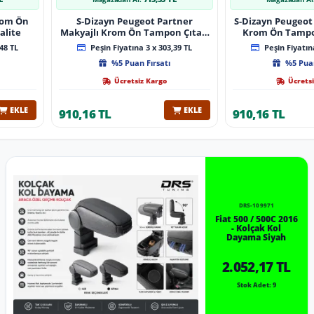
Krom Ön
S-Dizayn Peugeot Partner
S-Dizayn Peugeot 
alite
Makyajlı Krom Ön Tampon Çıtası
Krom Ön Tampon
2 Prç 2023 Üzeri A+ Kalite
2024 Üzeri 
48 TL
Peşin Fiyatına 3 x 303,39 TL
Peşin Fiyatına
%5 Puan Fırsatı
%5 Puan
Ücretsiz Kargo
Ücretsi
EKLE
EKLE
910,16 TL
910,16 TL
DRS-109971
Fiat 500 / 500C 2016
- Kolçak Kol
Dayama Siyah
2.052,17 TL
Stok Adet: 9