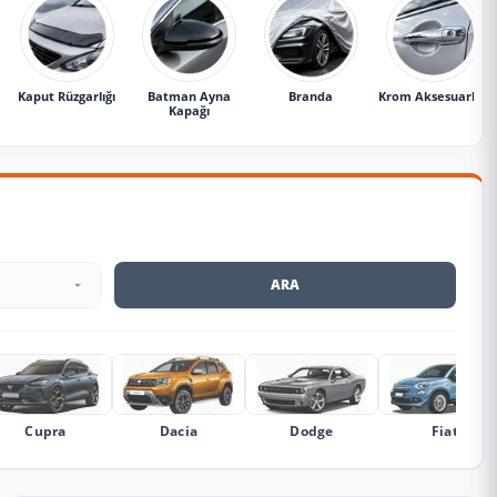
Kaput Rüzgarlığı
Batman Ayna
Branda
Krom Aksesuarlar
Kapağı
ARA
Cupra
Dacia
Dodge
Fiat