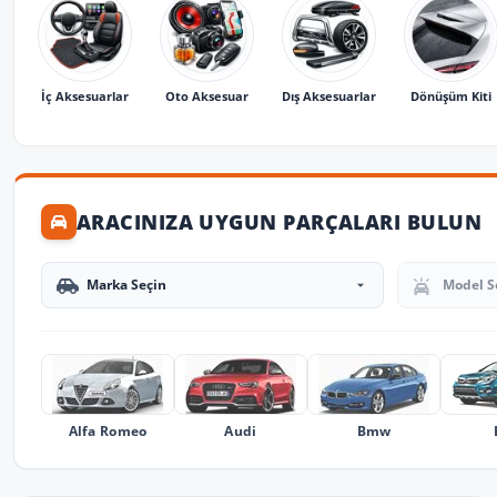
İç Aksesuarlar
Oto Aksesuar
Dış Aksesuarlar
Dönüşüm Kiti
ARACINIZA UYGUN PARÇALARI BULUN
Marka Seçin
Model Seçin
Alfa Romeo
Audi
Bmw