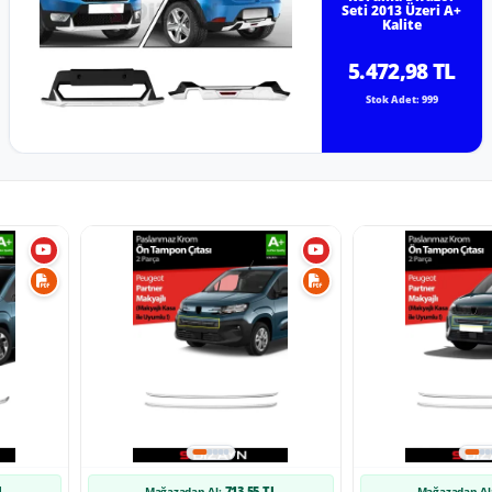
Seti 2013 Üzeri A+
Kalite
5.472,98 TL
Stok Adet: 999
L
713,55 TL
Mağazadan Al:
Mağazadan Al