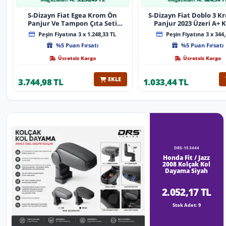
S-Dizayn Fiat Egea Krom Ön
S-Dizayn Fiat Doblo 3 
Panjur Ve Tampon Çıta Seti
Panjur 2023 Üzeri A+ K
Diamond Model 22 Prç. 2020
Peşin Fiyatına 3 x 1.248,33 TL
Peşin Fiyatına 3 x 344,
Üzeri (Parlak Krom)
%5 Puan Fırsatı
%5 Puan Fırsatı
Ücretsiz Kargo
Ücretsiz Kargo
EKLE
3.744,98 TL
1.033,44 TL
DRS-153444
Honda Fit / Jazz
2008 Kolçak Kol
Dayama Siyah
2.052,17 TL
Stok Adet: 9