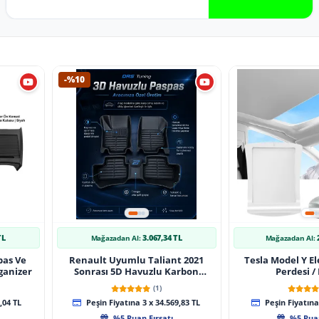
-%10
TL
3.067,34 TL
Mağazadan Al:
Mağazadan Al:
pas Ve
Renault Uyumlu Taliant 2021
Tesla Model Y El
ganizer
Sonrası 5D Havuzlu Karbon
Perdesi /
Dizayn Paspas Seti
(1)
,04 TL
Peşin Fiyatına 3 x 34.569,83 TL
Peşin Fiyatına 
%5 Puan Fırsatı
%5 Puan