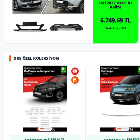
Seti 2022 Üzeri A+
Kalite
6.749,69 TL
Stok Adet: 999
DRS ÖZEL KOLEKSIYON
3.238,49 TL
824,50 T
Mağazadan Al:
Mağazadan Al: