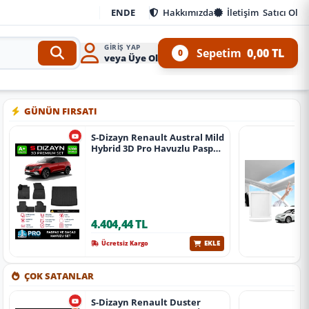
EN
DE
Hakkımızda
İletişim
Satıcı Ol
GIRIŞ YAP
Sepetim
0,00 TL
0
veya Üye Ol
 Kit ve 4x4 Ürünleri
•
Aracınıza özel oto aksesuar, body kit, tuning, SUV, pickup ve of
GÜNÜN FIRSATI
S-Dizayn Renault Austral Mild
Hybrid 3D Pro Havuzlu Paspas
Ve Bagaj Havuzu Seti (2'Li Set)
2023 Üzeri A+ Kalite
4.404,44 TL
EKLE
Ücretsiz Kargo
ÇOK SATANLAR
S-Dizayn Renault Duster