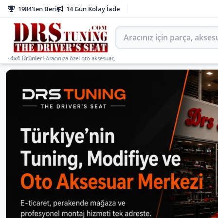
1984'ten Beri
14 Gün Kolay İade
Aracınız için parça arayın
Ürünleri
•
Aracınıza özel oto aksesuar, body kit, tuning, SUV, pickup ve off-road ürünler