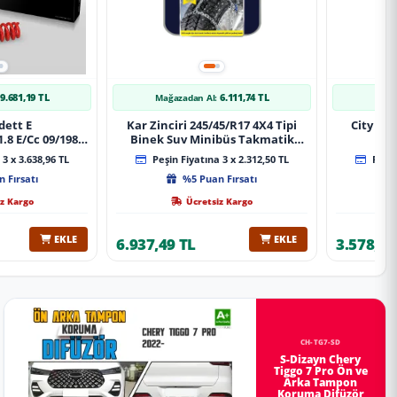
9.681,19 TL
6.111,74 TL
Mağazadan Al:
Mağa
dett E
Kar Zinciri 245/45/R17 4X4 Tipi
City 20
.8 E/Cc 09/1984-
Binek Suv Minibüs Takmatik
Xt Spor Yay
Kolay Montaj
3 x 3.638,96 TL
Peşin Fiyatına 3 x 2.312,50 TL
Peşin
 Fırsatı
%5 Puan Fırsatı
z Kargo
Ücretsiz Kargo
EKLE
EKLE
6.937,49 TL
3.578,98
CH-TG7-SD
S-Dizayn Chery
Tiggo 7 Pro Ön ve
Arka Tampon
Koruma Difüzör