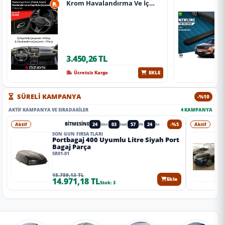
Krom Havalandırma Ve İç
Kapı Kolu Çerçevesi 7 Prç.
2024 Üzeri (Parlak Krom) A+
Kalite
3.450,26 TL
EKLE
Ücretsiz Kargo
SÜRELİ KAMPANYA
-%10
AKTIF KAMPANYA VE SIRADAKILER
4 KAMPANYA
Aktif
24
03
57
22
-%5
Aktif
BITMESINE
Gün
Saat
Dk
Sn
SON GÜN FIRSATLARI
Portbagaj 400 Uyumlu Litre Siyah Port
Bagaj Parça
SR01-01
15.759,13 TL
14.971,18 TL
Ekle
Stok: 3