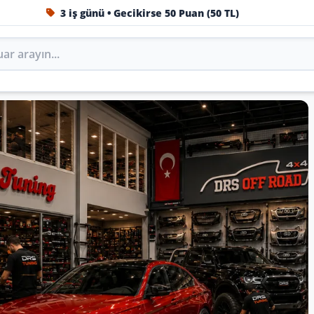
3 iş günü • Gecikirse 50 Puan (50 TL)
1984'ten beri Türkiye’nin en büyük oto aksesuar ve tuning
Oto Aksesuar, Tuning, Body
ini DRS Tuning’de marka, model ve yıla göre keşfedin.