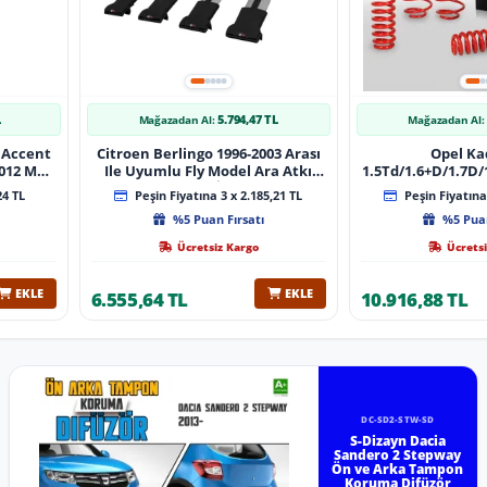
L
5.794,47 TL
Mağazadan Al:
Mağazadan Al:
 Accent
Citroen Berlingo 1996-2003 Arası
Opel Ka
 Muz
Ile Uyumlu Fly Model Ara Atkı
1.5Td/1.6+D/1.7D/1
lı
Tavan Barı Gri̇ 4 Adet Bar
08/1991 40Mm 
24 TL
Peşin Fiyatına 3 x 2.185,21 TL
Peşin Fiyatına 
%5 Puan Fırsatı
%5 Puan
Ücretsiz Kargo
Ücretsi
EKLE
EKLE
6.555,64 TL
10.916,88 TL
DC-SD2-STW-SD
S-Dizayn Dacia
Sandero 2 Stepway
Ön ve Arka Tampon
Koruma Difüzör