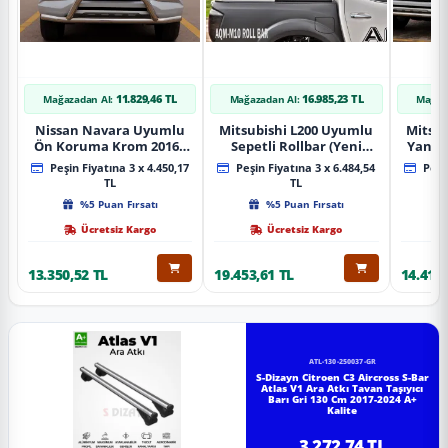
11.829,46 TL
16.985,23 TL
Mağazadan Al:
Mağazadan Al:
Mağaz
Nissan Navara Uyumlu
Mitsubishi L200 Uyumlu
Mitsub
Ön Koruma Krom 2016+
Sepetli Rollbar (Yeni
Yan B
Pst14 Parça
Nesil Sepetli Roll Bar
A
Peşin Fiyatına 3 x 4.450,17
Peşin Fiyatına 3 x 6.484,54
Peşin
Aqm-M10)
TL
TL
%5 Puan Fırsatı
%5 Puan Fırsatı
Ücretsiz Kargo
Ücretsiz Kargo
13.350,52 TL
19.453,61 TL
14.418,
ATL-130-250037-GR
S-Dizayn Citroen C3 Aircross S-Bar
Atlas V1 Ara Atkı Tavan Taşıyıcı
Barı Gri 130 Cm 2017-2024 A+
Kalite
3.272,74 TL