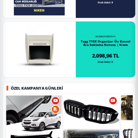
Stok Adet: 9
RZ.8682578027911
Togg T10X Organizer Ön Konsol
Ara Saklama Kutusu | Krem
2.098,96 TL
Stok Adet: 9
ÖZEL KAMPANYA GÜNLERI