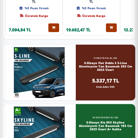
TL
TL
%5 Puan Fırsatı
%5 Puan Fırsatı
Ücretsiz Kargo
Ücretsiz Kargo
7.094,84 TL
19.682,47 TL
13.274,
FI-DB3-YBS-SL-AL-203
S-Dizayn Fiat Doblo 3 S-Line
Aluminyum Yan Basamak 203 Cm
2023 Üzeri
5.337,17 TL
Stok Adet: 999
KI-EV3-YBS-SKY-AL-183
S-Dizayn Kia EV3 Skyline
Aluminyum Yan Basamak 183 Cm
2025 Üzeri A+ Kalite