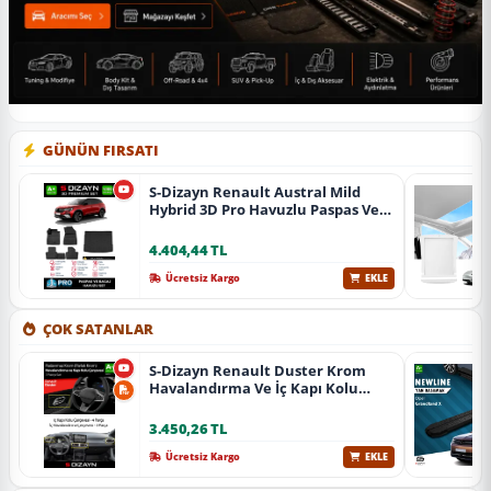
GÜNÜN FIRSATI
S-Dizayn Renault Austral Mild
Hybrid 3D Pro Havuzlu Paspas Ve
Bagaj Havuzu Seti (2'Li Set) 2023
Üzeri A+ Kalite
4.404,44 TL
Ücretsiz Kargo
EKLE
ÇOK SATANLAR
S-Dizayn Renault Duster Krom
Havalandırma Ve İç Kapı Kolu
Çerçevesi 7 Prç. 2024 Üzeri (Parlak
Krom) A+ Kalite
3.450,26 TL
Ücretsiz Kargo
EKLE