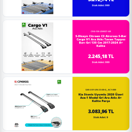
Stok Adet: 999
CRG-130-250037-GR
S-Dizayn Citroen C3 Aircross S-Bar
Cargo V1 Ara Atkı Tavan Taşıyıcı
Barı Gri 130 Cm 2017-2024 A+
Kalite
2.245,18 TL
Stok Adet: 999
SAR-U01-UN-35-00-G_AC1-089
Kia Stonic Uyumlu 2020 Üzeri
Ace-1 Model Gri Ara Atkı A+
Kalite Parça
3.083,96 TL
Stok Adet: 9