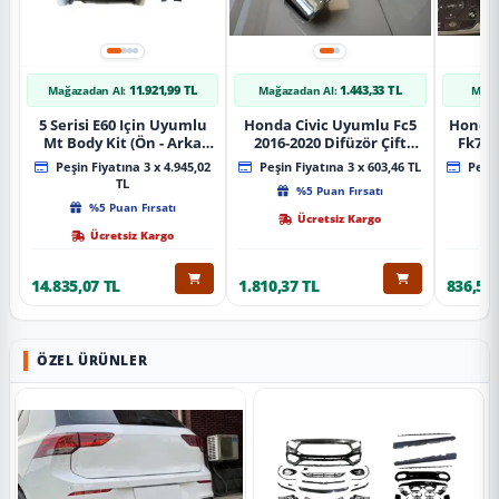
11.921,99 TL
1.443,33 TL
Mağazadan Al:
Mağazadan Al:
Mağa
5 Serisi E60 Için Uyumlu
Honda Civic Uyumlu Fc5
Honda 
Mt Body Kit (Ön - Arka
2016-2020 Difüzör Çift
Fk7 2
Tampon -Marspiyel )
Çıkış İçin Egzoz Seti
Pad
Peşin Fiyatına 3 x 4.945,02
Peşin Fiyatına 3 x 603,46 TL
Peşin
TL
%5 Puan Fırsatı
%5 Puan Fırsatı
Ücretsiz Kargo
Ücretsiz Kargo
14.835,07 TL
1.810,37 TL
836,51 
ÖZEL ÜRÜNLER