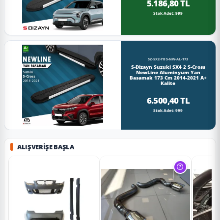
5.186,80 TL
Stok Adet: 999
SZ-SX2-YBS-NW-AL-173
S-Dizayn Suzuki SX4 2 S-Cross
NewLine Aluminyum Yan
Basamak 173 Cm 2014-2021 A+
Kalite
6.500,40 TL
Stok Adet: 999
ALIŞVERIŞE BAŞLA