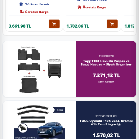
Kalite
%5 Puan Fırsatı
Ücretsiz Kargo
Ücretsiz Kargo
3.661,98 TL
1.702,06 TL
1.817,0
T10XPBOSYH
Togg T10X Havuzlu Paspas ve
Bagaj Havuzu + Siyah Organizer
7.371,13 TL
Stok Adet: 9
047 TG01 02 01 001
TOGG Uyumlu T10X 2023- Kromlu
4'lü Cam Rüzgarlığı
1.570,02 TL