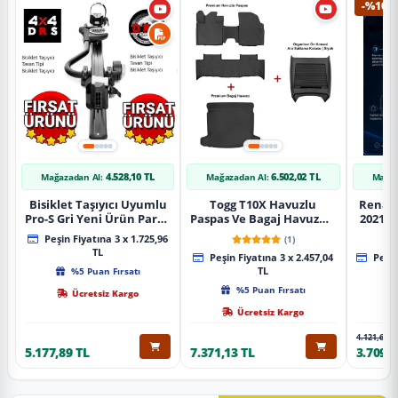
-%10
4.528,10 TL
6.502,02 TL
Mağazadan Al:
Mağazadan Al:
Mağaz
Bisiklet Taşıyıcı Uyumlu
Togg T10X Havuzlu
Renaul
Pro-S Gri Yeni Ürün Parça
Paspas Ve Bagaj Havuzu +
2021 S
Tavan Tipi Bisiklet
Siyah Organizer
Karbo
Peşin Fiyatına 3 x 1.725,96
(1)
Taşıyıcı
TL
Peşin Fiyatına 3 x 2.457,04
Peşin
%5 Puan Fırsatı
TL
%5 Puan Fırsatı
Ücretsiz Kargo
Ücretsiz Kargo
4.121,65 T
5.177,89 TL
7.371,13 TL
3.709,4