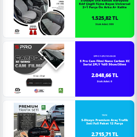
S-Dizayn Oto Koltuk Koruyucu
Kılıf Çizgili Füme Beyaz Universal
2+1 Parça Ön Arka A+ Kalite
1.525,82 TL
Stok Adet: 999
SPP-CF-2PLY05-50-30
S Pro Cam Filmi Nano Carbon XC
Serisi 2PLY %05 50cm/30mt
2.048,66 TL
Stok Adet: 0
TRFK
S-Dizayn Premium Araç Trafik
Seti Full Paket 12 Parça
2.715,71 TL