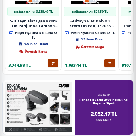
3.238,49 TL
824,50 TL
Mağazadan Al:
Mağazadan Al:
Mağa
S-Dizayn Fiat Egea Krom
S-Dizayn Fiat Doblo 3
S-D
Ön Panjur Ve Tampon
Krom Ön Panjur 2023
Partn
Çıta Seti Diamond Model
Üzeri A+ Kalite
Ön Ta
Peşin Fiyatına 3 x 1.248,33
Peşin Fiyatına 3 x 344,48 TL
Peşin
22 Prç. 2020 Üzeri (Parlak
2023
TL
%5 Puan Fırsatı
Krom)
%5 Puan Fırsatı
Ücretsiz Kargo
Ücretsiz Kargo
3.744,98 TL
1.033,44 TL
910,16 
DRS-153444
Honda Fit / Jazz 2008 Kolçak Kol
Dayama Siyah
2.052,17 TL
Stok Adet: 9