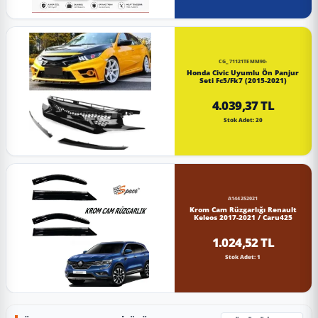
CG_71121TEMM90-
Honda Civic Uyumlu Ön Panjur
Seti Fc5/Fk7 (2015-2021)
4.039,37 TL
Stok Adet: 20
A144252021
Krom Cam Rüzgarlığı Renault
Keleos 2017-2021 / Caru425
1.024,52 TL
Stok Adet: 1