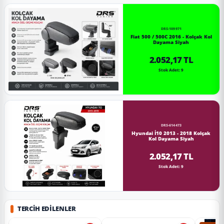
DRS-109971
Fiat 500 / 500C 2016 - Kolçak Kol
Dayama Siyah
2.052,17 TL
Stok Adet: 9
DRS-614473
Hyundai İ10 2013 - 2018 Kolçak
Kol Dayama Siyah
2.052,17 TL
Stok Adet: 9
TERCIH EDILENLER