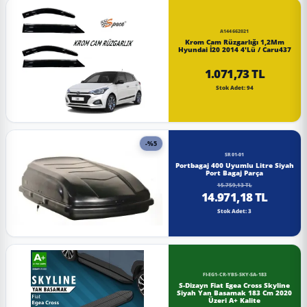
A144662021
Krom Cam Rüzgarlığı 1,2Mm
Hyundai İ20 2014 4'Lü / Caru437
1.071,73 TL
Stok Adet: 94
-%5
SR01-01
Portbagaj 400 Uyumlu Litre Siyah
Port Bagaj Parça
15.759,13 TL
14.971,18 TL
Stok Adet: 3
FI-EG1-CR-YBS-SKY-SA-183
S-Dizayn Fiat Egea Cross Skyline
Siyah Yan Basamak 183 Cm 2020
Üzeri A+ Kalite