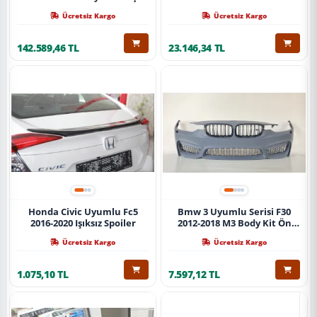
Ücretsiz Kargo
Ücretsiz Kargo
142.589,46 TL
23.146,34 TL
Honda Civic Uyumlu Fc5
Bmw 3 Uyumlu Serisi F30
2016-2020 Işıksız Spoiler
2012-2018 M3 Body Kit Ön
Tampon
Ücretsiz Kargo
Ücretsiz Kargo
1.075,10 TL
7.597,12 TL