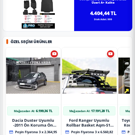
Üzeri A+ Kalite
4.404,44 TL
Stok Adet: 999
ÖZEL SEÇIM ÜRÜNLER
6.199,36 TL
17.191,20 TL
Mağazadan Al:
Mağazadan Al:
Mağaz
Dacia Duster Uyumlu
Ford Ranger Uyumlu
Toyot
-2011 Ön Koruma Ön
Rollbar Basket Aqm-S10
Koru
Tekli Koruma
2015+ Uyumlu
Chrom
Peşin Fiyatına 3 x 2.364,95
Peşin Fiyatına 3 x 6.560,82
Peşin