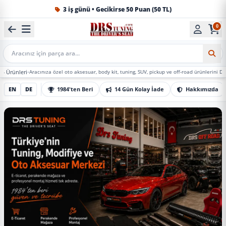
1984'ten beri Türkiye’nin en büyük oto aksesuar ve tuning
0
Mobil Arama
racınıza özel oto aksesuar, body kit, tuning, SUV, pickup ve off-road ürünlerini DRS Tuning’de 
EN
DE
1984'ten Beri
14 Gün Kolay İade
Hakkımızda