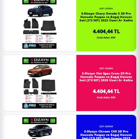
3SET-SDZ001
S-Dizayn Chery Omoda 5 3D Pro
Havuzlu Paspas ve Bagaj Havuzu
Seti (2'li SET) 2022 Üzeri A+ Kalite
4.404,44 TL
Stok Adet: 999
3SET-SDZ089
S-Dizayn Fiat Egea Cross 3D Pro
Havuzlu Paspas ve Bagaj Havuzu
Seti (2'li SET) 2020 Üzeri A+ Kalite
4.404,44 TL
Stok Adet: 999
3SET-SDZ039
S-Dizayn Citroen C4X 3D Pro
Havuzlu Paspas ve Bagaj Havuzu
Seti (2'li SET) İnce Stepne 2023