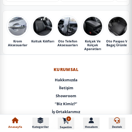
Krom
Koltuk Kılıfları
Oto Telefon
Kolçak Ve
Oto Paspas Ve
Aksesuarlar
Aksesuarları
Kolçak
Bagaj Ürünleri
Aparatları
KURUMSAL
Hakkımızda
İletişim
Showroom
“Biz Kimiz?”
İş Ortaklarımız
0
KVKK / Gizlilik
Anasayfa
Kategoriler
Hesabım
Destek
Sepetim
Mesafeli Satış Sözleşmesi