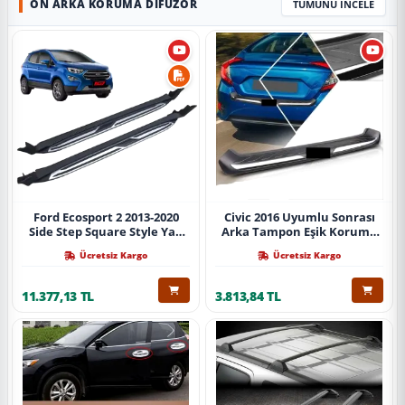
ÖN ARKA KORUMA DIFÜZÖR
TÜMÜNÜ İNCELE
Ford Ecosport 2 2013-2020
Civic 2016 Uyumlu Sonrası
Side Step Square Style Yan
Arka Tampon Eşik Koruma
Basamak (İthal)
Abs (Yazısız) Parça
Ücretsiz Kargo
Ücretsiz Kargo
11.377,13 TL
3.813,84 TL