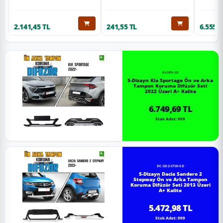
2.141,45 TL
241,55 TL
6.555,6
KI-SP5-SD
S-Dizayn Kia Sportage Ön ve Arka
Tampon Koruma Difüzör Seti
2022 Üzeri A+ Kalite
6.749,69 TL
Stok Adet: 999
DC-SD2-STW-SD
S-Dizayn Dacia Sandero 2
Stepway Ön ve Arka Tampon
Koruma Difüzör Seti 2013 Üzeri
A+ Kalite
5.472,98 TL
Stok Adet: 999