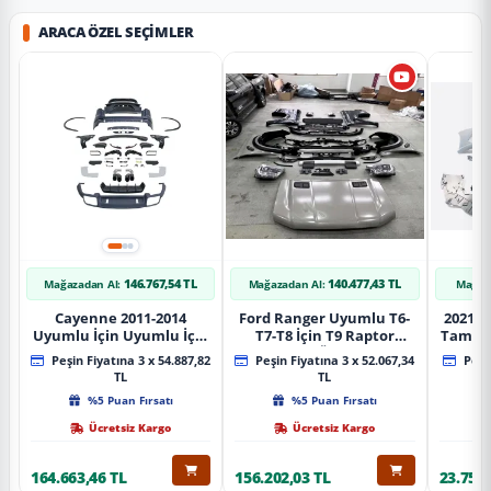
ARACA ÖZEL SEÇIMLER
146.767,54 TL
140.477,43 TL
Mağazadan Al:
Mağazadan Al:
Mağaz
Cayenne 2011-2014
Ford Ranger Uyumlu T6-
2021+ 
Uyumlu İçin Uyumlu İçin
T7-T8 İçin T9 Raptor
Tampo
2019+ Bagaj Facelift
Dönüşüm (Ön Arka Full)
Peşin Fiyatına 3 x 54.887,82
Peşin Fiyatına 3 x 52.067,34
Peşin
Parça
Parça
TL
TL
%5 Puan Fırsatı
%5 Puan Fırsatı
Ücretsiz Kargo
Ücretsiz Kargo
164.663,46 TL
156.202,03 TL
23.757,