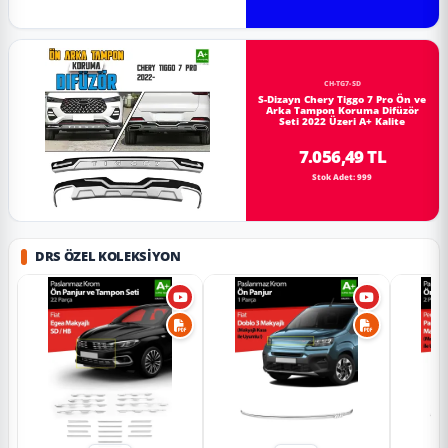
CH-TG7-SD
S-Dizayn Chery Tiggo 7 Pro Ön ve
Arka Tampon Koruma Difüzör
Seti 2022 Üzeri A+ Kalite
7.056,49 TL
Stok Adet: 999
DRS ÖZEL KOLEKSIYON