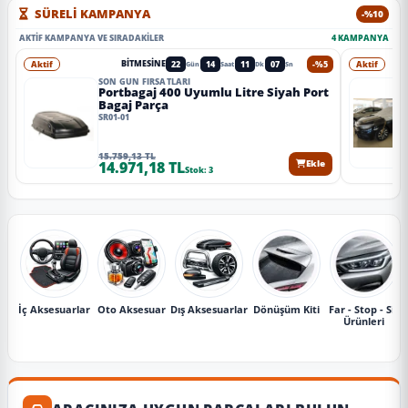
SÜRELİ KAMPANYA
-%10
AKTIF KAMPANYA VE SIRADAKILER
4 KAMPANYA
Aktif
22
14
11
05
-%5
Aktif
BITMESINE
Gün
Saat
Dk
Sn
SON GÜN FIRSATLARI
Portbagaj 400 Uyumlu Litre Siyah Port
Bagaj Parça
SR01-01
15.759,13 TL
14.971,18 TL
Ekle
Stok: 3
İç Aksesuarlar
Oto Aksesuar
Dış Aksesuarlar
Dönüşüm Kiti
Far - Stop - Sis
Ürünleri