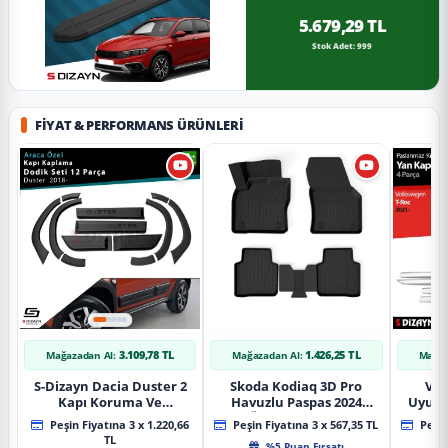
5.679,29 TL
Stok Adet: 999
FIYAT & PERFORMANS ÜRÜNLERI
3.109,78 TL
1.426,25 TL
Mağazadan Al:
Mağazadan Al:
Mağaz
S-Dizayn Dacia Duster 2
Skoda Kodiaq 3D Pro
Vol
Kapı Koruma Ve
Havuzlu Paspas 2024
Uyuml
Çamurluk Kaplaması
Üzeri A+ Kalite
Yan Ka
Peşin Fiyatına 3 x 1.220,66
Peşin Fiyatına 3 x 567,35 TL
Peşin
Dodik Seti 2018 Üzeri A+
20
TL
%5 Puan Fırsatı