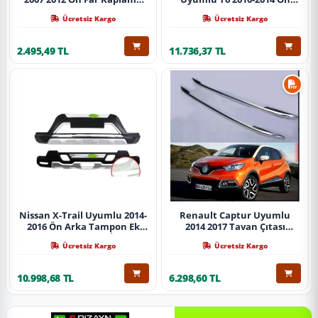
Abs Krom Parça
Koruma Demiri Paslanmaz
Ücretsiz Kargo
Ücretsiz Kargo
Çelik Krom
2.495,49 TL
11.736,37 TL
Nissan X-Trail Uyumlu 2014-
Renault Captur Uyumlu
2016 Ön Arka Tampon Ek
2014 2017 Tavan Çıtası
Koruma Difüzör İthal
Gümüş Parça
Ücretsiz Kargo
Ücretsiz Kargo
10.998,68 TL
6.298,60 TL