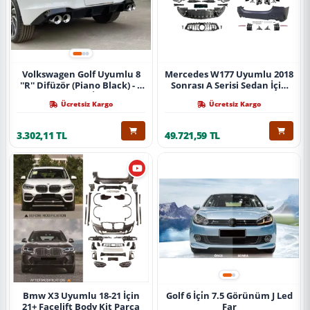
Volkswagen Golf Uyumlu 8
Mercedes W177 Uyumlu 2018
''R'' Difüzör (Piano Black) - 4
Sonrası A Serisi Sedan İçin
Egzoz (Life Style İmpression
A45 Body Kit (Arka
Ücretsiz Kargo
Ücretsiz Kargo
Paket İçin)
Tamponlu Set)
3.302,11 TL
49.721,59 TL
Bmw X3 Uyumlu 18-21 İçin
Golf 6 İçi̇n 7.5 Görünüm J Led
21+ Facelift Body Kit Parça
Far