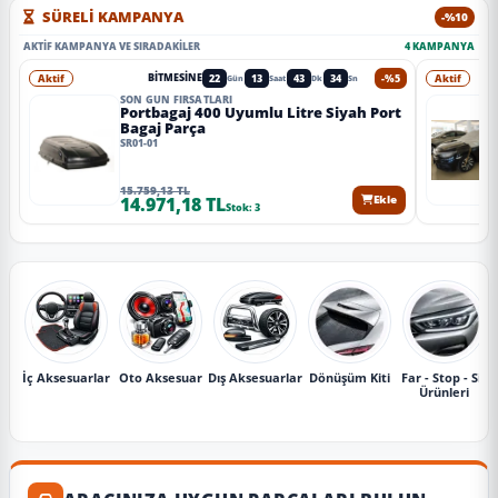
SÜRELİ KAMPANYA
-%10
AKTIF KAMPANYA VE SIRADAKILER
4 KAMPANYA
Aktif
22
13
43
32
-%5
Aktif
BITMESINE
Gün
Saat
Dk
Sn
SON GÜN FIRSATLARI
Portbagaj 400 Uyumlu Litre Siyah Port
Bagaj Parça
SR01-01
15.759,13 TL
14.971,18 TL
Ekle
Stok: 3
İç Aksesuarlar
Oto Aksesuar
Dış Aksesuarlar
Dönüşüm Kiti
Far - Stop - Sis
Ürünleri