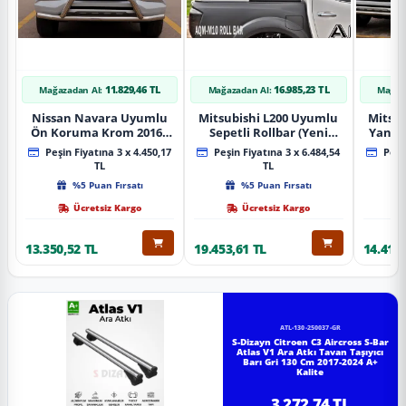
11.829,46 TL
16.985,23 TL
Mağazadan Al:
Mağazadan Al:
Mağaz
Nissan Navara Uyumlu
Mitsubishi L200 Uyumlu
Mitsub
Ön Koruma Krom 2016+
Sepetli Rollbar (Yeni
Yan B
Pst14 Parça
Nesil Sepetli Roll Bar
A
Peşin Fiyatına 3 x 4.450,17
Peşin Fiyatına 3 x 6.484,54
Peşin
Aqm-M10)
TL
TL
%5 Puan Fırsatı
%5 Puan Fırsatı
Ücretsiz Kargo
Ücretsiz Kargo
13.350,52 TL
19.453,61 TL
14.418,
ATL-130-250037-GR
S-Dizayn Citroen C3 Aircross S-Bar
Atlas V1 Ara Atkı Tavan Taşıyıcı
Barı Gri 130 Cm 2017-2024 A+
Kalite
3.272,74 TL