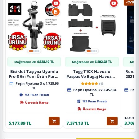
-%10
4.528,10 TL
6.502,02 TL
Mağazadan Al:
Mağazadan Al:
Mağaz
Bisiklet Taşıyıcı Uyumlu
Togg T10X Havuzlu
Renaul
Pro-S Gri Yeni Ürün Parça
Paspas Ve Bagaj Havuzu +
2021 S
Tavan Tipi Bisiklet
Siyah Organizer
Karbo
Peşin Fiyatına 3 x 1.725,96
(1)
Taşıyıcı
TL
Peşin Fiyatına 3 x 2.457,04
Peşin
%5 Puan Fırsatı
TL
%5 Puan Fırsatı
Ücretsiz Kargo
Ücretsiz Kargo
4.121,65 T
5.177,89 TL
7.371,13 TL
3.709,4