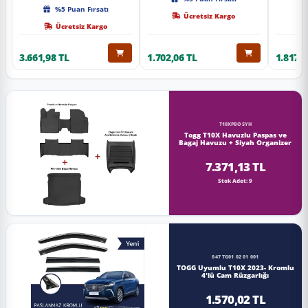
Kalite
%5 Puan Fırsatı
Ücretsiz Kargo
Ücretsiz Kargo
3.661,98 TL
1.702,06 TL
1.817,0
T10XPBOSYH
Togg T10X Havuzlu Paspas ve
Bagaj Havuzu + Siyah Organizer
7.371,13 TL
Stok Adet: 9
047 TG01 02 01 001
TOGG Uyumlu T10X 2023- Kromlu
4'lü Cam Rüzgarlığı
1.570,02 TL