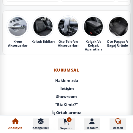
Krom
Koltuk Kılıfları
Oto Telefon
Kolçak Ve
Oto Paspas Ve
Aksesuarlar
Aksesuarları
Kolçak
Bagaj Ürünleri
Aparatları
KURUMSAL
Hakkımızda
İletişim
Showroom
“Biz Kimiz?”
İş Ortaklarımız
0
KVKK / Gizlilik
Anasayfa
Kategoriler
Hesabım
Destek
Sepetim
Mesafeli Satış Sözleşmesi