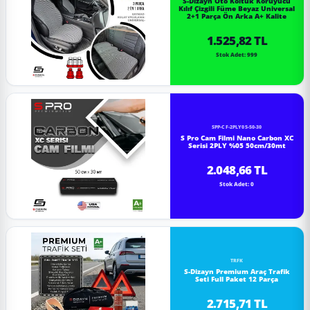
S-Dizayn Oto Koltuk Koruyucu
Kılıf Çizgili Füme Beyaz Universal
2+1 Parça Ön Arka A+ Kalite
1.525,82 TL
Stok Adet: 999
SPP-CF-2PLY05-50-30
S Pro Cam Filmi Nano Carbon XC
Serisi 2PLY %05 50cm/30mt
2.048,66 TL
Stok Adet: 0
TRFK
S-Dizayn Premium Araç Trafik
Seti Full Paket 12 Parça
2.715,71 TL