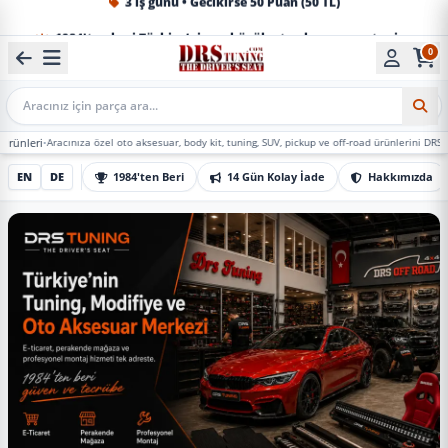
1984'ten beri Türkiye’nin en büyük oto aksesuar ve tuning
0
Mobil Arama
cınıza özel oto aksesuar, body kit, tuning, SUV, pickup ve off-road ürünlerini DRS Tuning’de ma
EN
DE
1984'ten Beri
14 Gün Kolay İade
Hakkımızda