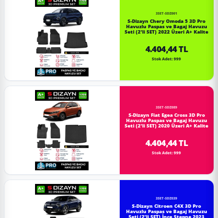
3SET-SDZ001
S-Dizayn Chery Omoda 5 3D Pro
Havuzlu Paspas ve Bagaj Havuzu
Seti (2'li SET) 2022 Üzeri A+ Kalite
4.404,44 TL
Stok Adet: 999
3SET-SDZ089
S-Dizayn Fiat Egea Cross 3D Pro
Havuzlu Paspas ve Bagaj Havuzu
Seti (2'li SET) 2020 Üzeri A+ Kalite
4.404,44 TL
Stok Adet: 999
3SET-SDZ039
S-Dizayn Citroen C4X 3D Pro
Havuzlu Paspas ve Bagaj Havuzu
Seti (2'li SET) İnce Stepne 2023