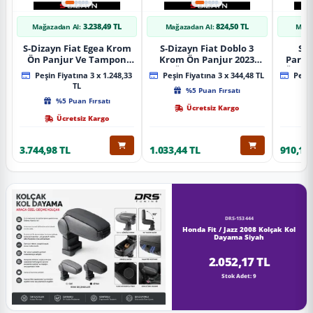
3.238,49 TL
824,50 TL
Mağazadan Al:
Mağazadan Al:
Mağa
S-Dizayn Fiat Egea Krom
S-Dizayn Fiat Doblo 3
S-D
Ön Panjur Ve Tampon
Krom Ön Panjur 2023
Partn
Çıta Seti Diamond Model
Üzeri A+ Kalite
Ön Ta
Peşin Fiyatına 3 x 1.248,33
Peşin Fiyatına 3 x 344,48 TL
Peşin
22 Prç. 2020 Üzeri (Parlak
2023
TL
%5 Puan Fırsatı
Krom)
%5 Puan Fırsatı
Ücretsiz Kargo
Ücretsiz Kargo
3.744,98 TL
1.033,44 TL
910,16 
DRS-153444
Honda Fit / Jazz 2008 Kolçak Kol
Dayama Siyah
2.052,17 TL
Stok Adet: 9