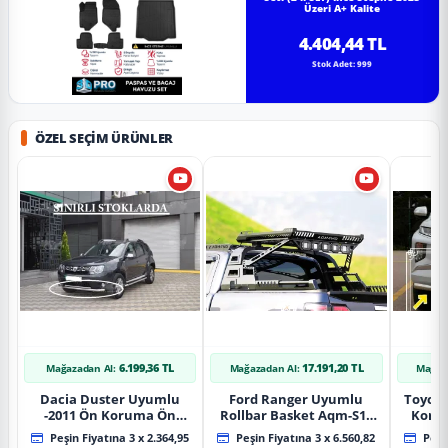
Üzeri A+ Kalite
4.404,44 TL
Stok Adet: 999
ÖZEL SEÇIM ÜRÜNLER
6.199,36 TL
17.191,20 TL
Mağazadan Al:
Mağazadan Al:
Mağaz
Dacia Duster Uyumlu
Ford Ranger Uyumlu
Toyot
-2011 Ön Koruma Ön
Rollbar Basket Aqm-S10
Koru
Tekli Koruma
2015+ Uyumlu
Chrom
Peşin Fiyatına 3 x 2.364,95
Peşin Fiyatına 3 x 6.560,82
Peşin