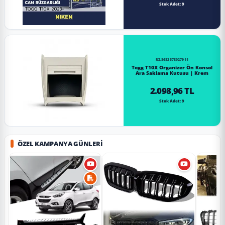
Stok Adet: 9
RZ.8682578027911
Togg T10X Organizer Ön Konsol
Ara Saklama Kutusu | Krem
2.098,96 TL
Stok Adet: 9
ÖZEL KAMPANYA GÜNLERI