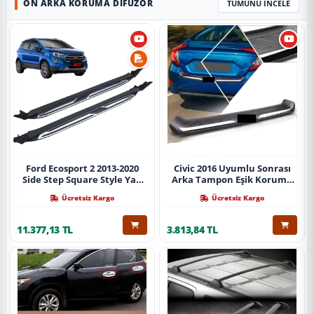
ÖN ARKA KORUMA DIFÜZÖR
TÜMÜNÜ İNCELE
Ford Ecosport 2 2013-2020
Civic 2016 Uyumlu Sonrası
Side Step Square Style Yan
Arka Tampon Eşik Koruma
Basamak (İthal)
Abs (Yazısız) Parça
Ücretsiz Kargo
Ücretsiz Kargo
11.377,13 TL
3.813,84 TL