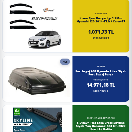
A144662021
Krom Cam Rüzgarlığı 1,2Mm
Hyundai İ20 2014 4'Lü / Caru437
1.071,73 TL
Stok Adet: 94
-%5
SR01-01
Portbagaj 400 Uyumlu Litre Siyah
Port Bagaj Parça
15.759,13 TL
14.971,18 TL
Stok Adet: 3
FI-EG1-CR-YBS-SKY-SA-183
S-Dizayn Fiat Egea Cross Skyline
Siyah Yan Basamak 183 Cm 2020
Üzeri A+ Kalite