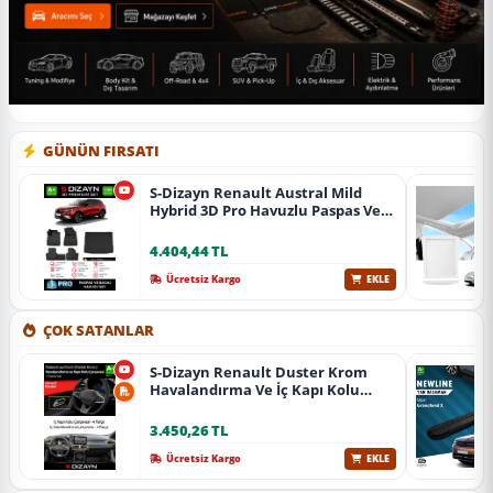
GÜNÜN FIRSATI
S-Dizayn Renault Austral Mild
Hybrid 3D Pro Havuzlu Paspas Ve
Bagaj Havuzu Seti (2'Li Set) 2023
Üzeri A+ Kalite
4.404,44 TL
Ücretsiz Kargo
EKLE
ÇOK SATANLAR
S-Dizayn Renault Duster Krom
Havalandırma Ve İç Kapı Kolu
Çerçevesi 7 Prç. 2024 Üzeri (Parlak
Krom) A+ Kalite
3.450,26 TL
Ücretsiz Kargo
EKLE