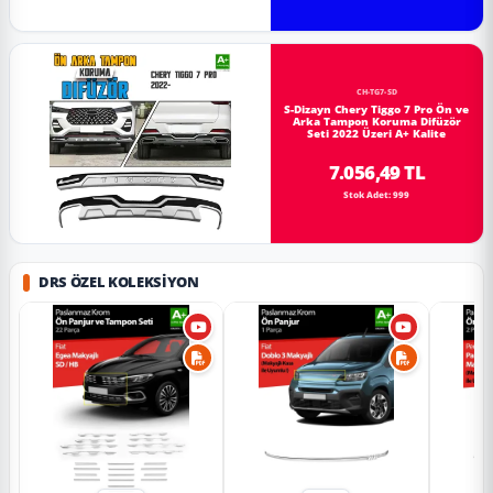
CH-TG7-SD
S-Dizayn Chery Tiggo 7 Pro Ön ve
Arka Tampon Koruma Difüzör
Seti 2022 Üzeri A+ Kalite
7.056,49 TL
Stok Adet: 999
DRS ÖZEL KOLEKSIYON