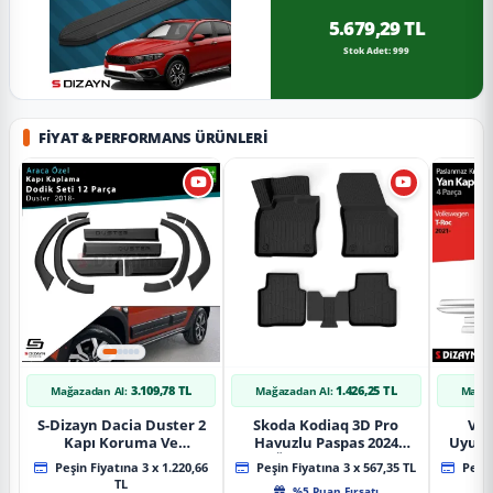
5.679,29 TL
Stok Adet: 999
FIYAT & PERFORMANS ÜRÜNLERI
3.109,78 TL
1.426,25 TL
Mağazadan Al:
Mağazadan Al:
Mağaz
S-Dizayn Dacia Duster 2
Skoda Kodiaq 3D Pro
Vol
Kapı Koruma Ve
Havuzlu Paspas 2024
Uyuml
Çamurluk Kaplaması
Üzeri A+ Kalite
Yan Ka
Peşin Fiyatına 3 x 1.220,66
Peşin Fiyatına 3 x 567,35 TL
Peşin
Dodik Seti 2018 Üzeri A+
20
TL
%5 Puan Fırsatı