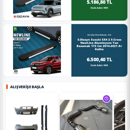
5.186,80 TL
Stok Adet: 999
SZ-SX2-YBS-NW-AL-173
S-Dizayn Suzuki SX4 2 S-Cross
NewLine Aluminyum Yan
Basamak 173 Cm 2014-2021 A+
Kalite
6.500,40 TL
Stok Adet: 999
ALIŞVERIŞE BAŞLA