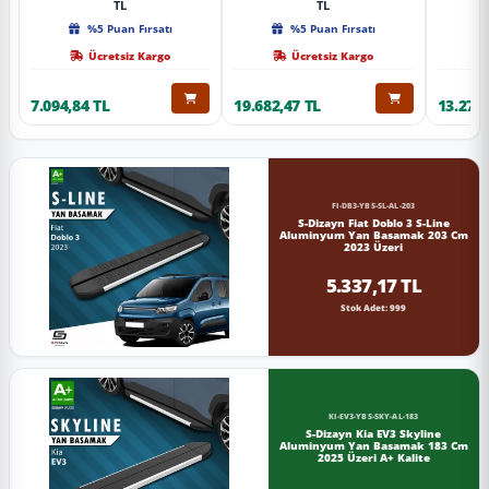
TL
TL
%5 Puan Fırsatı
%5 Puan Fırsatı
Ücretsiz Kargo
Ücretsiz Kargo
7.094,84 TL
19.682,47 TL
13.274,
FI-DB3-YBS-SL-AL-203
S-Dizayn Fiat Doblo 3 S-Line
Aluminyum Yan Basamak 203 Cm
2023 Üzeri
5.337,17 TL
Stok Adet: 999
KI-EV3-YBS-SKY-AL-183
S-Dizayn Kia EV3 Skyline
Aluminyum Yan Basamak 183 Cm
2025 Üzeri A+ Kalite