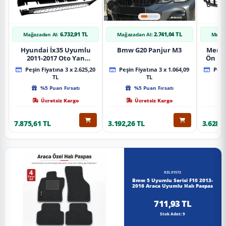
6.732,91 TL
2.741,04 TL
Mağazadan Al:
Mağazadan Al:
Mağaz
Hyundai İx35 Uyumlu
Bmw G20 Panjur M3
Merce
2011-2017 Oto Yan
Ön Pa
Basamak Koruma Side
Piano
Peşin Fiyatına 3 x 2.625,20
Peşin Fiyatına 3 x 1.064,09
Peşin
Step Bmw Style
TL
TL
%5 Puan Fırsatı
%5 Puan Fırsatı
Ücretsiz Kargo
Ücretsiz Kargo
7.875,61 TL
3.192,26 TL
3.628,8
RZL01572
Bmw 5 Uyumlu Serisi F10 2013-
2016 Araca Uyumlu Halı Paspas
711,93 TL
Stok Adet: 9