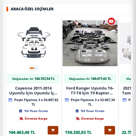
ARACA ÖZEL SEÇIMLER
146.767,54 TL
140.477,43 TL
Mağazadan Al:
Mağazadan Al:
Mağaz
Cayenne 2011-2014
Ford Ranger Uyumlu T6-
2021+ 
Uyumlu İçin Uyumlu İçin
T7-T8 İçin T9 Raptor
Tampo
2019+ Bagaj Facelift
Dönüşüm (Ön Arka Full)
Peşin Fiyatına 3 x 54.887,82
Peşin Fiyatına 3 x 52.067,34
Peşin
Parça
Parça
TL
TL
%5 Puan Fırsatı
%5 Puan Fırsatı
Ücretsiz Kargo
Ücretsiz Kargo
164.663,46 TL
156.202,03 TL
23.757,