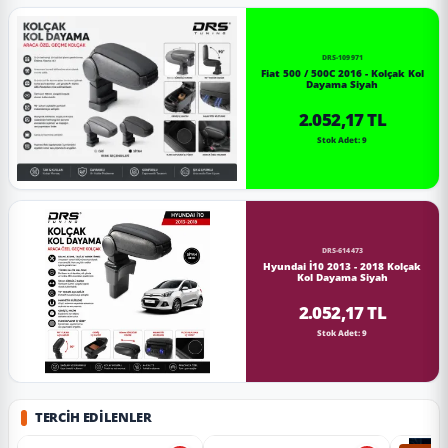
DRS-109971
Fiat 500 / 500C 2016 - Kolçak Kol
Dayama Siyah
2.052,17 TL
Stok Adet: 9
DRS-614473
Hyundai İ10 2013 - 2018 Kolçak
Kol Dayama Siyah
2.052,17 TL
Stok Adet: 9
TERCIH EDILENLER