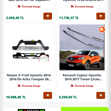
Abs Krom Parça
Koruma Demiri Paslanmaz
Ücretsiz Kargo
Ücretsiz Kargo
Çelik Krom
2.495,49 TL
11.736,37 TL
Nissan X-Trail Uyumlu 2014-
Renault Captur Uyumlu
2016 Ön Arka Tampon Ek
2014 2017 Tavan Çıtası
Koruma Difüzör İthal
Gümüş Parça
Ücretsiz Kargo
Ücretsiz Kargo
10.998,68 TL
6.298,60 TL