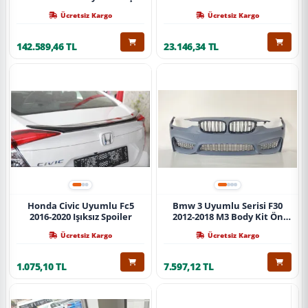
Ücretsiz Kargo
Ücretsiz Kargo
142.589,46 TL
23.146,34 TL
Honda Civic Uyumlu Fc5
Bmw 3 Uyumlu Serisi F30
2016-2020 Işıksız Spoiler
2012-2018 M3 Body Kit Ön
Tampon
Ücretsiz Kargo
Ücretsiz Kargo
1.075,10 TL
7.597,12 TL