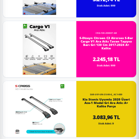
Stok Adet: 999
CRG-130-250037-GR
S-Dizayn Citroen C3 Aircross S-Bar
Cargo V1 Ara Atkı Tavan Taşıyıcı
Barı Gri 130 Cm 2017-2024 A+
Kalite
2.245,18 TL
Stok Adet: 999
SAR-U01-UN-35-00-G_AC1-089
Kia Stonic Uyumlu 2020 Üzeri
Ace-1 Model Gri Ara Atkı A+
Kalite Parça
3.083,96 TL
Stok Adet: 9