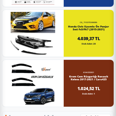
CG_71121TEMM90-
Honda Civic Uyumlu Ön Panjur
Seti Fc5/Fk7 (2015-2021)
4.039,37 TL
Stok Adet: 20
A144252021
Krom Cam Rüzgarlığı Renault
Keleos 2017-2021 / Caru425
1.024,52 TL
Stok Adet: 1