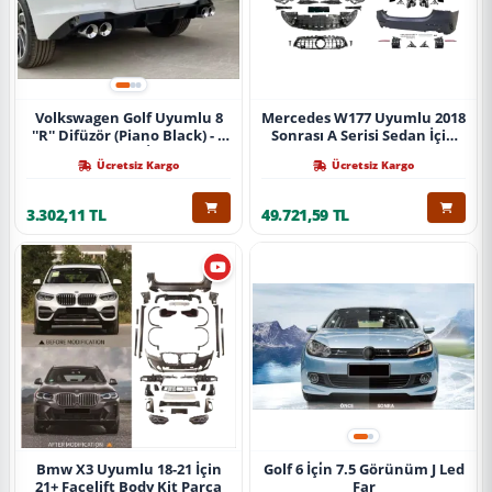
Volkswagen Golf Uyumlu 8
Mercedes W177 Uyumlu 2018
''R'' Difüzör (Piano Black) - 4
Sonrası A Serisi Sedan İçin
Egzoz (Life Style İmpression
A45 Body Kit (Arka
Ücretsiz Kargo
Ücretsiz Kargo
Paket İçin)
Tamponlu Set)
3.302,11 TL
49.721,59 TL
Bmw X3 Uyumlu 18-21 İçin
Golf 6 İçi̇n 7.5 Görünüm J Led
21+ Facelift Body Kit Parça
Far