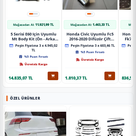
11.921,99 TL
1.443,33 TL
Mağazadan Al:
Mağazadan Al:
Mağa
5 Serisi E60 Için Uyumlu
Honda Civic Uyumlu Fc5
Honda 
Mt Body Kit (Ön - Arka
2016-2020 Difüzör Çift
Fk7 2
Tampon -Marspiyel )
Çıkış İçin Egzoz Seti
Pad
Peşin Fiyatına 3 x 4.945,02
Peşin Fiyatına 3 x 603,46 TL
Peşin
TL
%5 Puan Fırsatı
%5 Puan Fırsatı
Ücretsiz Kargo
Ücretsiz Kargo
14.835,07 TL
1.810,37 TL
836,51 
ÖZEL ÜRÜNLER